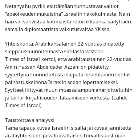
Netanyahu pyrkii esittämään tunnustavat valtiot
“epäoikeudenmukaisina” Israelin näkökulmasta. Näin
hän voi vahvistaa kotimaista retoriikkaansa säilyttäen
samalla diplomaattista vaikutusvaltaa YK:ssa.
Yhteiskunta: Arabikansalainen 22-vuotias pidätetty
sieppaussuunnitelmasta sotilasta vastaan
Times of Israel kertoi, että arabitaustainen 22-vuotias
Amin Hassan Abdelqader Azzam on pidätetty
syytettynä suunnittelusta siepata israelilainen sotilas
painostuskeinona Israelin sodan lopettamiseksi.
Syytteet liittyvät muun muassa ampumaharjoitteluihin
ja terrorikirjallisuuden lataamiseen verkosta. (Lähde:
Times of Israel)
Taustoittava analyysi
Tämä tapaus kuvaa Israelin sisällä jatkuvaa jännitettä
arabiyhteisöjen ja valtiovaltaisen turvallisuuslinjan