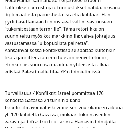
Netanyahun kannanotto heijastelee Israelin
hallituksen peruslinjaa: tunnustukset nähdään osana
diplomaattista painostusta Israelia kohtaan. Hän
pyrkii asettamaan tunnustavat valtiot vastuuseen
“tukemisestaan terrorille”. Tämä retoriikka on
suunniteltu myös kotimarkkinoille: vahva johtajuus
vastustamassa “ulkopuolista painetta”.
Kansainvälisessä kontekstissa se saattaa kuitenkin
lisätä jännitteitä alueen tuleviin neuvotteluihin,
etenkin jos suuri osa maailman yhteisöstä alkaa
edistää Palestiinalle tilaa YK:n toimielimissä.
Turvallisuus / Konfliktit: Israel pommittaa 170
kohdetta Gazassa 24 tunnin aikana
Israelin ilmavoimat iski viimeisen vuorokauden aikana
yli 170 kohdetta Gazassa, mukaan lukien aseiden
varastoja, infrastruktuuria sekä Hamasin toimijoita.