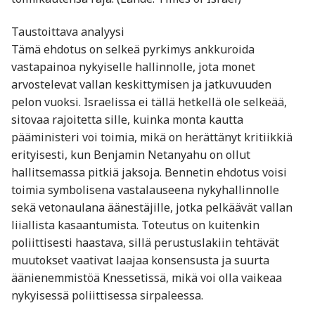
Taustoittava analyysi
Tämä ehdotus on selkeä pyrkimys ankkuroida
vastapainoa nykyiselle hallinnolle, jota monet
arvostelevat vallan keskittymisen ja jatkuvuuden
pelon vuoksi. Israelissa ei tällä hetkellä ole selkeää,
sitovaa rajoitetta sille, kuinka monta kautta
pääministeri voi toimia, mikä on herättänyt kritiikkiä
erityisesti, kun Benjamin Netanyahu on ollut
hallitsemassa pitkiä jaksoja. Bennetin ehdotus voisi
toimia symbolisena vastalauseena nykyhallinnolle
sekä vetonaulana äänestäjille, jotka pelkäävät vallan
liiallista kasaantumista. Toteutus on kuitenkin
poliittisesti haastava, sillä perustuslakiin tehtävät
muutokset vaativat laajaa konsensusta ja suurta
äänienemmistöä Knessetissä, mikä voi olla vaikeaa
nykyisessä poliittisessa sirpaleessa.