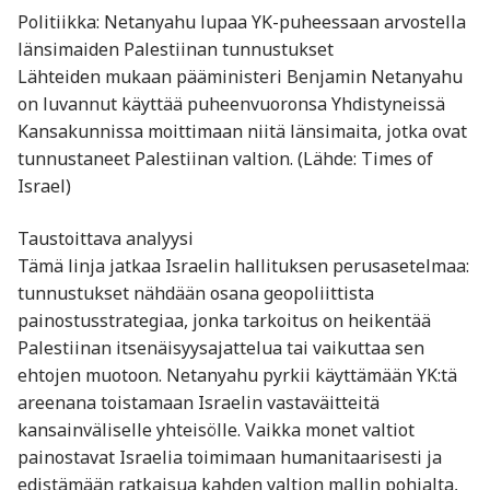
Politiikka: Netanyahu lupaa YK-puheessaan arvostella
länsimaiden Palestiinan tunnustukset
Lähteiden mukaan pääministeri Benjamin Netanyahu
on luvannut käyttää puheenvuoronsa Yhdistyneissä
Kansakunnissa moittimaan niitä länsimaita, jotka ovat
tunnustaneet Palestiinan valtion. (Lähde: Times of
Israel)
Taustoittava analyysi
Tämä linja jatkaa Israelin hallituksen perusasetelmaa:
tunnustukset nähdään osana geopoliittista
painostusstrategiaa, jonka tarkoitus on heikentää
Palestiinan itsenäisyysajattelua tai vaikuttaa sen
ehtojen muotoon. Netanyahu pyrkii käyttämään YK:tä
areenana toistamaan Israelin vastaväitteitä
kansainväliselle yhteisölle. Vaikka monet valtiot
painostavat Israelia toimimaan humanitaarisesti ja
edistämään ratkaisua kahden valtion mallin pohjalta,