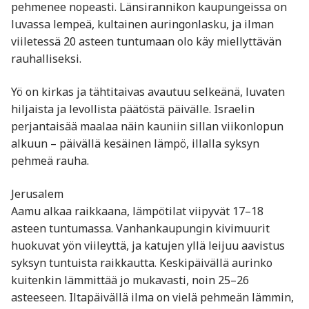
pehmenee nopeasti. Länsirannikon kaupungeissa on
luvassa lempeä, kultainen auringonlasku, ja ilman
viiletessä 20 asteen tuntumaan olo käy miellyttävän
rauhalliseksi.
Yö on kirkas ja tähtitaivas avautuu selkeänä, luvaten
hiljaista ja levollista päätöstä päivälle. Israelin
perjantaisää maalaa näin kauniin sillan viikonlopun
alkuun – päivällä kesäinen lämpö, illalla syksyn
pehmeä rauha.
Jerusalem
Aamu alkaa raikkaana, lämpötilat viipyvät 17–18
asteen tuntumassa. Vanhankaupungin kivimuurit
huokuvat yön viileyttä, ja katujen yllä leijuu aavistus
syksyn tuntuista raikkautta. Keskipäivällä aurinko
kuitenkin lämmittää jo mukavasti, noin 25–26
asteeseen. Iltapäivällä ilma on vielä pehmeän lämmin,