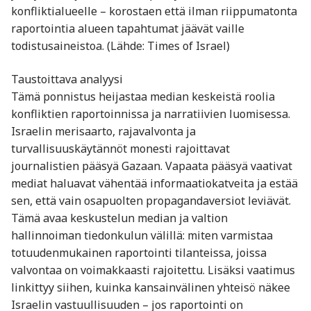
konfliktialueelle – korostaen että ilman riippumatonta
raportointia alueen tapahtumat jäävät vaille
todistusaineistoa. (Lähde: Times of Israel)
Taustoittava analyysi
Tämä ponnistus heijastaa median keskeistä roolia
konfliktien raportoinnissa ja narratiivien luomisessa.
Israelin merisaarto, rajavalvonta ja
turvallisuuskäytännöt monesti rajoittavat
journalistien pääsyä Gazaan. Vapaata pääsyä vaativat
mediat haluavat vähentää informaatiokatveita ja estää
sen, että vain osapuolten propagandaversiot leviävät.
Tämä avaa keskustelun median ja valtion
hallinnoiman tiedonkulun välillä: miten varmistaa
totuudenmukainen raportointi tilanteissa, joissa
valvontaa on voimakkaasti rajoitettu. Lisäksi vaatimus
linkittyy siihen, kuinka kansainvälinen yhteisö näkee
Israelin vastuullisuuden – jos raportointi on