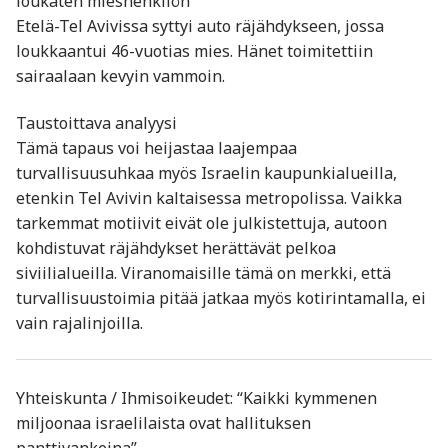
loukaten mieshenkilön
Etelä-Tel Avivissa syttyi auto räjähdykseen, jossa
loukkaantui 46-vuotias mies. Hänet toimitettiin
sairaalaan kevyin vammoin.
Taustoittava analyysi
Tämä tapaus voi heijastaa laajempaa
turvallisuusuhkaa myös Israelin kaupunkialueilla,
etenkin Tel Avivin kaltaisessa metropolissa. Vaikka
tarkemmat motiivit eivät ole julkistettuja, autoon
kohdistuvat räjähdykset herättävät pelkoa
siviilialueilla. Viranomaisille tämä on merkki, että
turvallisuustoimia pitää jatkaa myös kotirintamalla, ei
vain rajalinjoilla.
Yhteiskunta / Ihmisoikeudet: “Kaikki kymmenen
miljoonaa israelilaista ovat hallituksen