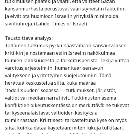
tutkimuksen päätekijä vaatii, että väitteet Gazan
kansanmurhasta perustuvat vääristyneisiin faktoihin
ja eivät ota huomioon Israelin yrityksiä minimoida
siviiliuhreja. (Lähde: Times of Israel)
Taustoittava analyysi
Tällainen tutkimus pyrkii haastamaan kansainvälisen
kritiikin ja nostamaan esiin Israelin näkökulmaa
toimien laillisuudesta ja tarkoitusperistä. Tekijä viittaa
varoitusjärjestelmiin, humanitaarisen avun
välitykseen ja yritettyihin suojelutoimiin. Tämä
herättää keskustelua siitä, kuka määrää
“todellisuuden” sodassa — tutkimukset, järjestöt,
valtiot vai median narratiivit. Tutkimusten asema
konfliktien oikeutus­kentässä on merkittävä: ne tukevat
tai kyseenalaistavat valtioiden käsityksiä
toiminnastaan. Kriittisesti tarkasteltuna kyse on myös
siitä, kuinka dataa käytetään: miten lukuja tulkitaan,