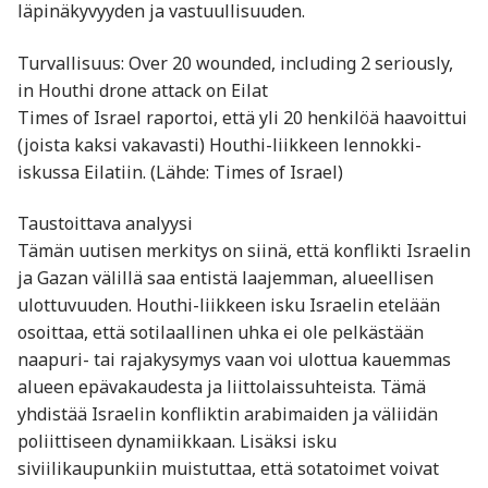
läpinäkyvyyden ja vastuullisuuden.
Turvallisuus: Over 20 wounded, including 2 seriously,
in Houthi drone attack on Eilat
Times of Israel raportoi, että yli 20 henkilöä haavoittui
(joista kaksi vakavasti) Houthi-liikkeen lennokki-
iskussa Eilatiin. (Lähde: Times of Israel)
Taustoittava analyysi
Tämän uutisen merkitys on siinä, että konflikti Israelin
ja Gazan välillä saa entistä laajemman, alueellisen
ulottuvuuden. Houthi-liikkeen isku Israelin etelään
osoittaa, että sotilaallinen uhka ei ole pelkästään
naapuri- tai rajakysymys vaan voi ulottua kauemmas
alueen epävakaudesta ja liittolaissuhteista. Tämä
yhdistää Israelin konfliktin arabimaiden ja väli­idän
poliittiseen dynamiikkaan. Lisäksi isku
siviilikaupunkiin muistuttaa, että sotatoimet voivat