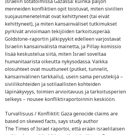
Israelin sotatoimissa Gazassa: kuinka paljon
menneiden konfliktien opit toistuvat, miten siviilien
suojausmenetelmät ovat kehittyneet (tai eivät
kehittyneet), ja miten kansainväliset tutkimukset
pyrkivät arvioimaan tekijöiden tarkoitusperää.
Goldstone-raportin jälkipyykit edelleen varjostavat
Israelin kansainvälistä mainetta, ja Pillay-komissio
lisää keskustelua siitä, miten Israel soveltaa
humanitaarista oikeutta nykysodassa. Vaikka
olosuhteet ovat muuttuneet (putket, tunnelit,
kansainvälinen tarkkailu), usein sama perustekijä –
siviilikohteiden ja sotilaallisten kohteiden
läpinäkyvyys, toimien arvioitavuus ja tarkoitusperien
selkeys – nousee konfliktiraportoinnin keskiöön.
Turvallisuus / Konfliktit: Gaza genocide claims are
based on skewed facts, says study author
The Times of Israel raportoi, että erään israelilaisen