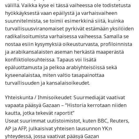
välillä. Vaikka kyse ei tässä vaiheessa ole todistetusta
hyökkäyksestä vaan epäilystä ja varhaisvaiheen
suunnitelmista, se toimii esimerkkinä siitä, kuinka
turvallisuusviranomaiset pyrkivät estämään yksilöiden
radikalisoitumista varhaisessa vaiheessa. Samalla se
nostaa esiin kysymyksiä oikeusturvasta, profiloinnista
ja arabikansalaisten aseman herkästä maaperästä
konfliktiolosuhteissa. Tapaus voi lisätä
epäluottamusta ja pelkoa arabiyhteisöissä sekä
kyseenalaistaa, miten valtio tasapainottaa
turvallisuuden ja kansalaisoikeudet.
Yhteiskunta / Ihmisoikeudet: Suurmediajät vaativat
vapaata pääsyä Gazaan – “Historia kerrotaan niiden
kautta, jotka tekevät raportit”
Useat suurimmat uutistoimistot, kuten BBC, Reuters,
AP ja AFP, julkaisivat yhteisen lausunnon YK:n
yhteydessä, jossa vaativat pääsyä Gazan