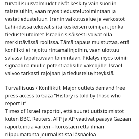
turvallisuusvalmiudet eivät keskity vain suoriin
taisteluihin, vaan myös tiedustelutoimintaan ja
vastatiedusteluun. Iranin vaikutusalue ja verkostot
Lähi-idässä tekevät siitä keskeisen toimijan, jonka
tiedustelutoimet Israelin sisäisesti voivat olla
merkittävässä roolissa. Tämä tapaus muistuttaa, että
konflikti ei rajoitu rintamalinjoihin, vaan ulottuu
salassa tapahtuvaan toimintaan. Pidätys myös toimii
signaalina muille potentiaalisille vakoojille: Israel
valvoo tarkasti rajojaan ja tiedusteluyhteyksiä.
Turvallisuus / Konfliktit: Major outlets demand free
press access to Gaza “History is told by those who
report it”
Times of Israel raportoi, että suuret uutistoimistot
kuten BBC, Reuters, AFP ja AP vaativat pääsyä Gazaan
raportointia varten – korostaen että ilman
riippumatonta journalistista läsnäoloa