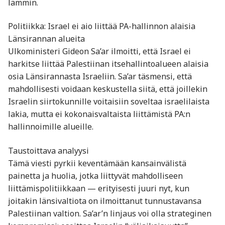
lämmin.
Politiikka: Israel ei aio liittää PA-hallinnon alaisia
Länsirannan alueita
Ulkoministeri Gideon Sa’ar ilmoitti, että Israel ei
harkitse liittää Palestiinan itsehallintoalueen alaisia
osia Länsirannasta Israeliin. Sa’ar täsmensi, että
mahdollisesti voidaan keskustella siitä, että joillekin
Israelin siirtokunnille voitaisiin soveltaa israelilaista
lakia, mutta ei kokonaisvaltaista liittämistä PA:n
hallinnoimille alueille.
Taustoittava analyysi
Tämä viesti pyrkii keventämään kansainvälistä
painetta ja huolia, jotka liittyvät mahdolliseen
liittämispolitiikkaan — erityisesti juuri nyt, kun
joitakin länsivaltiota on ilmoittanut tunnustavansa
Palestiinan valtion. Sa’ar’n linjaus voi olla strateginen