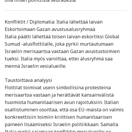
Konfliktit / Diplomatia: Italia lähettää laivan
Eskortoimaan Gazan avustusalusryhmää
Italia päätti lähettää toisen laivan eskortiksi Global
Sumud -alusflottilalle, joka pyrkii murtautumaan
Israelin merisaartoa vastaan Gazan avustustoimien
tueksi. Italia myös varoittaa, ettei alusryhmä saa
mennä Israelin vesialueille.
Taustoittava analyysi
Flottilat toimivat usein simbollisina protesteina
merisaartoa vastaan ja herättävät kansainvälistä
huomiota humanitaarisen avun rajoituksiin. Italian
osallistuminen osoittaa, että osa EU-maista on valmis
konkreettisiin toimiin kriittisen humanitaarisen
paineen lisäämiseksi Israelin politiikkaan. Samalla
Italia pyrkii rajamaan konfliktin merialueille: se