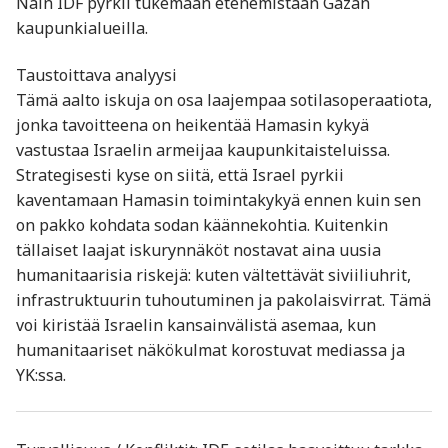
Näin IDF pyrkii tukemaan etenemistään Gazan
kaupunkialueilla.
Taustoittava analyysi
Tämä aalto iskuja on osa laajempaa sotilasoperaatiota,
jonka tavoitteena on heikentää Hamasin kykyä
vastustaa Israelin armeijaa kaupunkitaisteluissa.
Strategisesti kyse on siitä, että Israel pyrkii
kaventamaan Hamasin toimintakykyä ennen kuin sen
on pakko kohdata sodan käännekohtia. Kuitenkin
tällaiset laajat iskurynnäköt nostavat aina uusia
humanitaarisia riskejä: kuten vältettävät siviiliuhrit,
infrastruktuurin tuhoutuminen ja pakolaisvirrat. Tämä
voi kiristää Israelin kansainvälistä asemaa, kun
humanitaariset näkökulmat korostuvat mediassa ja
YK:ssa.