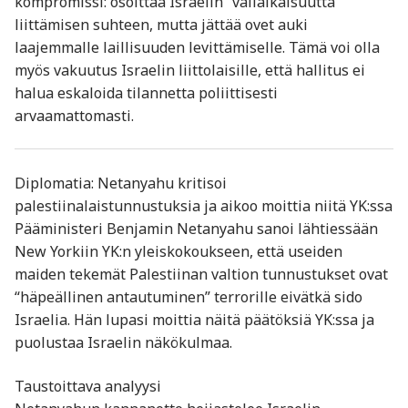
kompromissi: osoittaa Israelin “väliaikaisuutta”
liittämisen suhteen, mutta jättää ovet auki
laajemmalle laillisuuden levittämiselle. Tämä voi olla
myös vakuutus Israelin liittolaisille, että hallitus ei
halua eskaloida tilannetta poliittisesti
arvaamattomasti.
Diplomatia: Netanyahu kritisoi
palestiinalaistunnustuksia ja aikoo moittia niitä YK:ssa
Pääministeri Benjamin Netanyahu sanoi lähtiessään
New Yorkiin YK:n yleiskokoukseen, että useiden
maiden tekemät Palestiinan valtion tunnustukset ovat
“häpeällinen antautuminen” terrorille eivätkä sido
Israelia. Hän lupasi moittia näitä päätöksiä YK:ssa ja
puolustaa Israelin näkökulmaa.
Taustoittava analyysi