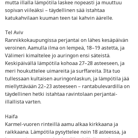
mutta illalla lämpötila laskee nopeasti ja muuttuu
sopivan viileäksi – täydellinen sää istahtaa
katukahvilaan kuuman teen tai kahvin äärelle.
Tel Aviv
Rannikkokaupungissa perjantai on lähes kesäpäivän
veroinen. Aamulla ilma on lempeä, 18–19 astetta, ja
Välimeri kimaltelee jo auringon ensi säteistä.
Keskipäivällä lämpötila kohoaa 27–28 asteeseen, ja
meri houkuttelee uimareita ja surffareita. Ilta tuo
tullessaan kultaisen auringonlaskun, ja lämpötila jää
miellyttävään 22–23 asteeseen – rantabulevardilla on
täydellinen hetki istahtaa ravintolaan perjantai-
illallista varten.
Haifa
Karmel-vuoren rinteillä aamu alkaa kirkkaana ja
raikkaana. Lämpötila pysyttelee noin 18 asteessa, ja