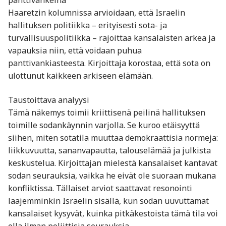
panttivankeina”
Haaretzin kolumnissa arvioidaan, että Israelin
hallituksen politiikka – erityisesti sota- ja
turvallisuuspolitiikka – rajoittaa kansalaisten arkea ja
vapauksia niin, että voidaan puhua
panttivankiasteesta. Kirjoittaja korostaa, että sota on
ulottunut kaikkeen arkiseen elämään.
Taustoittava analyysi
Tämä näkemys toimii kriittisenä peilinä hallituksen
toimille sodankäynnin varjolla. Se kuroo etäisyyttä
siihen, miten sotatila muuttaa demokraattisia normeja:
liikkuvuutta, sananvapautta, talouselämää ja julkista
keskustelua. Kirjoittajan mielestä kansalaiset kantavat
sodan seurauksia, vaikka he eivät ole suoraan mukana
konfliktissa. Tällaiset arviot saattavat resonointi
laajemminkin Israelin sisällä, kun sodan uuvuttamat
kansalaiset kysyvät, kuinka pitkäkestoista tämä tila voi
olla ilman poliittisia seurauksia.