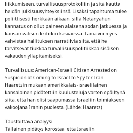
liikkumiseen, turvallisuusprotokolliin ja sitä kautta
heidän julkisuusyhteyksiinsä. Lisäksi tapahtuma tulee
poliittisesti herkkään aikaan, sillä Netanyahun
kannatus on ollut paineen alaisena sodan jatkuessa ja
kansainvälisen kritiikin kasvaessa. Tämä voi myös
vahvistaa hallituksen narratiivia siitä, että he
tarvitsevat tiukkaa turvallisuuspolitiikkaa sisäisen
vakauden ylläpitämiseksi.
Turvallisuus: American-Israeli Citizen Arrested on
Suspicion of Coming to Israel to Spy for Iran
Haaretzin mukaan amerikkalais-israelilainen
kansalainen pidätettiin kuulusteluja varten epäiltynä
siitä, että hän olisi saapumassa Israeliin toimiakseen
vakoojana Iranin puolesta. (Lähde: Haaretz)
Taustoittava analyysi
Tällainen pidätys korostaa, että Israelin