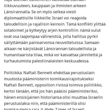
liikkuvuuteen, kauppaan ja ihmisten arkeen
Länsirannalla. Se on myös selkeä viesti
diplomaattisille liikkeille: Israel voi reagoida
taloudellisin ja rajallisin keinoin. Tämä konflikti ylittää
sotatoimet ja kytkeytyy arjen kontrolliin: nämä sulut
ovat osa laajempaa välineistöä, jolla hallitus pyrkii
säilyttämään painoarvonsa neuvotteluissa. Samaan
aikaan ne kärjistävät Länsirannan taloudellista ja
humanitaarista tilaa, mikä voi kasvattaa jännitettä ja
turhautumista palestiinalaisten keskuudessa.
Politiikka: Naftali Bennett ehdottaa perustuslain
muutosta pääministerin toimikausirajoitukseksi
Naftali Bennett, opposition rivissä toimiva poliitikko,
kertoi tänään, että jos hän pääsisi pääministeriksi,
hänen ensisijainen historiansa olisi muuttaa Israelin
perustuslakia niin, että pääministerillä olisi
toimikautensa raja. (Lähde: Times of Israel)