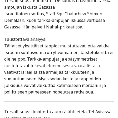
Turvallisuus / Konfliktit: IDF-sotilas haavoittuu tarkka-
ampujan iskusta Gazassa
Israelilainen sotilas, Staff Sgt. Chalachew Shimon
Demalash, kuoli tarkka-ampujan iskussa vartiossa
Gazassa. Hän palveli Nahal-prikaatissa.
Taustoittava analyysi
Tällaiset yksittäiset tappiot muistuttavat, että vaikka
Israelin sotilasvoima on ylivoimainen, taistelukenttä ei
ole helppo. Tarkka-ampujat ja epäsymmetriset
taistelutavat tekevät etenemisestä vaarallista ja
vaativat israelilaista armeijaa tarkkuuteen ja
suojautumiseen. Myös sodan kesto ja tappioiden
julkisuus voivat vaikuttaa kotimaiseen moraaliin ja
poliittiseen paineeseen nopeuttaa ratkaisua.
Turvallisuus: Ilmoitettu auto räjähti etelä-Tel Avivissa