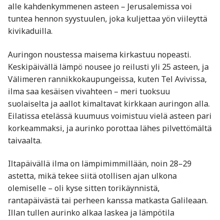
alle kahdenkymmenen asteen – Jerusalemissa voi
tuntea hennon syystuulen, joka kuljettaa yön viileyttä
kivikaduilla.
Auringon noustessa maisema kirkastuu nopeasti.
Keskipäivällä lämpö nousee jo reilusti yli 25 asteen, ja
Välimeren rannikkokaupungeissa, kuten Tel Avivissa,
ilma saa kesäisen vivahteen – meri tuoksuu
suolaiselta ja aallot kimaltavat kirkkaan auringon alla.
Eilatissa etelässä kuumuus voimistuu vielä asteen pari
korkeammaksi, ja aurinko porottaa lähes pilvettömältä
taivaalta.
Iltapäivällä ilma on lämpimimmillään, noin 28–29
astetta, mikä tekee siitä otollisen ajan ulkona
olemiselle – oli kyse sitten torikäynnistä,
rantapäivästä tai perheen kanssa matkasta Galileaan.
Illan tullen aurinko alkaa laskea ja lämpötila