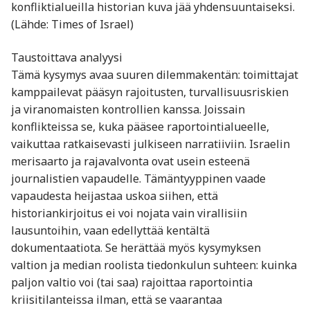
konfliktialueilla historian kuva jää yhdensuuntaiseksi.
(Lähde: Times of Israel)
Taustoittava analyysi
Tämä kysymys avaa suuren dilemmakentän: toimittajat
kamppailevat pääsyn rajoitusten, turvallisuusriskien
ja viranomaisten kontrollien kanssa. Joissain
konflikteissa se, kuka pääsee raportointialueelle,
vaikuttaa ratkaisevasti julkiseen narratiiviin. Israelin
merisaarto ja rajavalvonta ovat usein esteenä
journalistien vapaudelle. Tämäntyyppinen vaade
vapaudesta heijastaa uskoa siihen, että
historiankirjoitus ei voi nojata vain virallisiin
lausuntoihin, vaan edellyttää kentältä
dokumentaatiota. Se herättää myös kysymyksen
valtion ja median roolista tiedonkulun suhteen: kuinka
paljon valtio voi (tai saa) rajoittaa raportointia
kriisitilanteissa ilman, että se vaarantaa