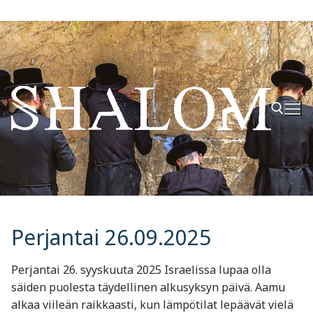
Hyppää
sisältöön
Hae:
Perjantai 26.09.2025
Perjantai 26. syyskuuta 2025 Israelissa lupaa olla
säiden puolesta täydellinen alkusyksyn päivä. Aamu
alkaa viileän raikkaasti, kun lämpötilat lepäävät vielä