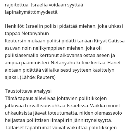
rajoitettua, Israelia voidaan syyttää
läpinäkymättömyydestä.
Henkilöt: Israelin poliisi pidättää miehen, joka uhkasi
tappaa Netanyahun
Reutersin mukaan poliisi pidätti tänään Kiryat Gatissa
asuvan noin nelikymppisen miehen, joka oli
poliisiasemalla kertonut aikovansa ostaa aseen ja
ampua pääministeri Netanyahu kolme kertaa. Hänet
aiotaan pidättää väliaikaisesti syytteen käsittelyn
ajaksi. (Lähde: Reuters)
Taustoittava analyysi
Tämä tapaus alleviivaa johtavien poliitikkojen
jatkuvaa turvallisuusuhkaa Israelissa. Vaikka monet
uhkauksista jäävät toteutumatta, niiden olemassaolo
heijastaa poliittisen ilmapiirin jännittyneisyyttä.
Tällaiset tapahtumat voivat vaikuttaa poliitikkojen