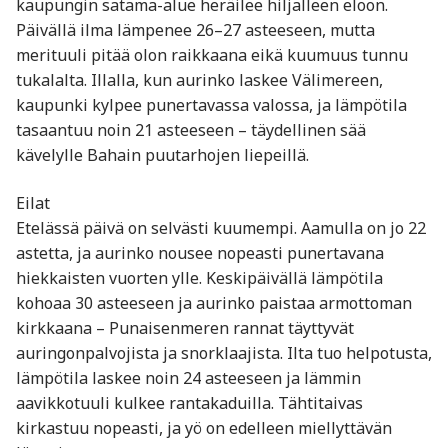
kaupungin satama-alue heräilee hiljalleen eloon.
Päivällä ilma lämpenee 26–27 asteeseen, mutta
merituuli pitää olon raikkaana eikä kuumuus tunnu
tukalalta. Illalla, kun aurinko laskee Välimereen,
kaupunki kylpee punertavassa valossa, ja lämpötila
tasaantuu noin 21 asteeseen – täydellinen sää
kävelylle Bahain puutarhojen liepeillä.
Eilat
Etelässä päivä on selvästi kuumempi. Aamulla on jo 22
astetta, ja aurinko nousee nopeasti punertavana
hiekkaisten vuorten ylle. Keskipäivällä lämpötila
kohoaa 30 asteeseen ja aurinko paistaa armottoman
kirkkaana – Punaisenmeren rannat täyttyvät
auringonpalvojista ja snorklaajista. Ilta tuo helpotusta,
lämpötila laskee noin 24 asteeseen ja lämmin
aavikkotuuli kulkee rantakaduilla. Tähtitaivas
kirkastuu nopeasti, ja yö on edelleen miellyttävän