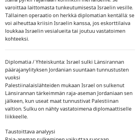
varoittaa laittomasta tunkeutumisesta Israelin vesille.
Tällainen operaatio on herkkä diplomatian kentällä: se
voi aiheuttaa kriisin Israelin kanssa, jos eskorttilaiva
loukkaa Israelin vesialueita tai joutuu vastatoimen
kohteeksi.
Diplomatia / Yhteiskunta: Israel sulki Länsirannan
päärajanylityksen Jordanian suuntaan tunnustusten
vuoksi
Palestiinalaislähteiden mukaan Israel on sulkenut
Länsirannan tärkeimmän raja-aseman Jordaniaan sen
jälkeen, kun useat maat tunnustivat Palestiinan
valtion. Sulku on nähty vastatoimena diplomaattiselle
liikkeelle.
Taustoittava analyysi
Raja-aseman sulkeminen vaikuttaa suoraan