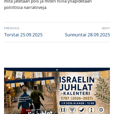
mitä jätetään pois ja miten niillä ylläpidetään
poliittisia narratiiveja.
Artikkelien
PREVIOUS
NEXT
selaus
Previous
Next
Torstai 25.09.2025
Sunnuntai 28.09.2025
post:
post: