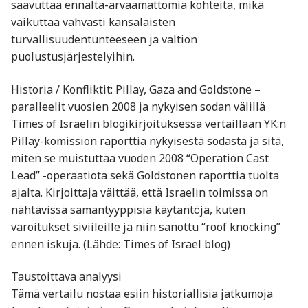
saavuttaa ennalta-arvaamattomia kohteita, mikä
vaikuttaa vahvasti kansalaisten
turvallisuudentunteeseen ja valtion
puolustusjärjestelyihin.
Historia / Konfliktit: Pillay, Gaza and Goldstone –
paralleelit vuosien 2008 ja nykyisen sodan välillä
Times of Israelin blogikirjoituksessa vertaillaan YK:n
Pillay-komission raporttia nykyisestä sodasta ja sitä,
miten se muistuttaa vuoden 2008 “Operation Cast
Lead” -operaatiota sekä Goldstonen raporttia tuolta
ajalta. Kirjoittaja väittää, että Israelin toimissa on
nähtävissä samantyyppisiä käytäntöjä, kuten
varoitukset siviileille ja niin sanottu “roof knocking”
ennen iskuja. (Lähde: Times of Israel blog)
Taustoittava analyysi
Tämä vertailu nostaa esiin historiallisia jatkumoja