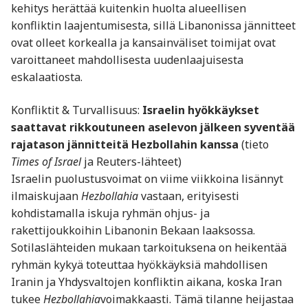
kehitys herättää kuitenkin huolta alueellisen
konfliktin laajentumisesta, sillä Libanonissa jännitteet
ovat olleet korkealla ja kansainväliset toimijat ovat
varoittaneet mahdollisesta uudenlaajuisesta
eskalaatiosta.
Konfliktit & Turvallisuus:
Israelin hyökkäykset
saattavat rikkoutuneen aselevon jälkeen syventää
rajatason jännitteitä Hezbollahin kanssa
(tieto
Times of Israel
ja Reuters-lähteet)
Israelin puolustusvoimat on viime viikkoina lisännyt
ilmaiskujaan
Hezbollahia
vastaan, erityisesti
kohdistamalla iskuja ryhmän ohjus- ja
rakettijoukkoihin Libanonin Bekaan laaksossa.
Sotilaslähteiden mukaan tarkoituksena on heikentää
ryhmän kykyä toteuttaa hyökkäyksiä mahdollisen
Iranin ja Yhdysvaltojen konfliktin aikana, koska Iran
tukee
Hezbollahia
voimakkaasti. Tämä tilanne heijastaa