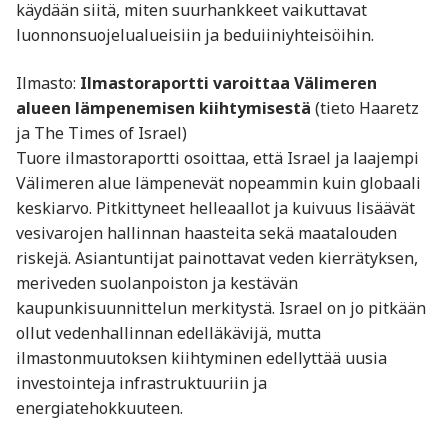
käydään siitä, miten suurhankkeet vaikuttavat
luonnonsuojelualueisiin ja beduiiniyhteisöihin.
Ilmasto:
Ilmastoraportti varoittaa Välimeren
alueen lämpenemisen kiihtymisestä
(tieto Haaretz
ja The Times of Israel)
Tuore ilmastoraportti osoittaa, että Israel ja laajempi
Välimeren alue lämpenevät nopeammin kuin globaali
keskiarvo. Pitkittyneet helleaallot ja kuivuus lisäävät
vesivarojen hallinnan haasteita sekä maatalouden
riskejä. Asiantuntijat painottavat veden kierrätyksen,
meriveden suolanpoiston ja kestävän
kaupunkisuunnittelun merkitystä. Israel on jo pitkään
ollut vedenhallinnan edelläkävijä, mutta
ilmastonmuutoksen kiihtyminen edellyttää uusia
investointeja infrastruktuuriin ja
energiatehokkuuteen.