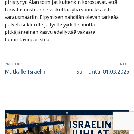
piristynyt. Alan toimijat kuitenkin korostavat, että
turvallisuustilanne vaikuttaa yhä voimakkaasti
varausmääriin. Elpymisen nähdään olevan tärkeää
palvelusektorille ja työllisyydelle, mutta
pitkäjänteinen kasvu edellyttää vakaata
toimintaympäristöä.
Artikkelien
PREVIOUS
NEXT
selaus
Previous
Next
Matkalle Israeliin
Sunnuntai 01.03.2026
post:
post: