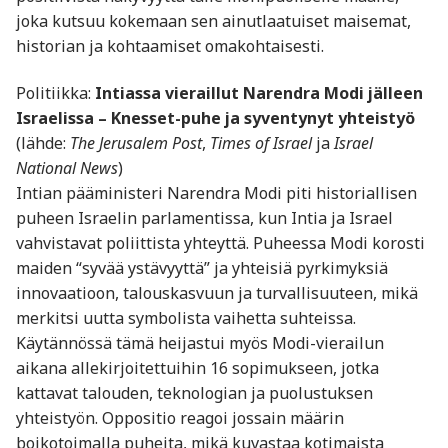
joka kutsuu kokemaan sen ainutlaatuiset maisemat,
historian ja kohtaamiset omakohtaisesti.
Politiikka:
Intiassa vieraillut Narendra Modi jälleen
Israelissa – Knesset-puhe ja syventynyt yhteistyö
(lähde:
The Jerusalem Post
,
Times of Israel
ja
Israel
National News
)
Intian pääministeri Narendra Modi piti historiallisen
puheen Israelin parlamentissa, kun Intia ja Israel
vahvistavat poliittista yhteyttä. Puheessa Modi korosti
maiden “syvää ystävyyttä” ja yhteisiä pyrkimyksiä
innovaatioon, talouskasvuun ja turvallisuuteen, mikä
merkitsi uutta symbolista vaihetta suhteissa.
Käytännössä tämä heijastui myös Modi-vierailun
aikana allekirjoitettuihin 16 sopimukseen, jotka
kattavat talouden, teknologian ja puolustuksen
yhteistyön. Oppositio reagoi jossain määrin
boikotoimalla puheita, mikä kuvastaa kotimaista