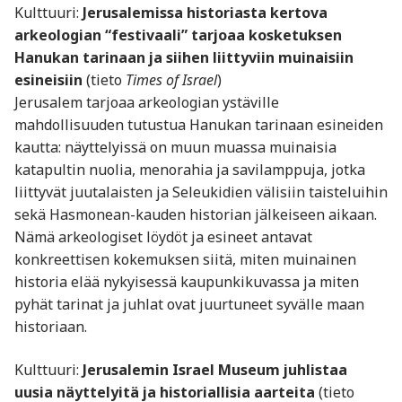
Kulttuuri:
Jerusalemissa historiasta kertova
arkeologian “festivaali” tarjoaa kosketuksen
Hanukan tarinaan ja siihen liittyviin muinaisiin
esineisiin
(tieto
Times of Israel
)
Jerusalem tarjoaa arkeologian ystäville
mahdollisuuden tutustua Hanukan tarinaan esineiden
kautta: näyttelyissä on muun muassa muinaisia
katapultin nuolia, menorahia ja savilamppuja, jotka
liittyvät juutalaisten ja Seleukidien välisiin taisteluihin
sekä Hasmonean-kauden historian jälkeiseen aikaan.
Nämä arkeologiset löydöt ja esineet antavat
konkreettisen kokemuksen siitä, miten muinainen
historia elää nykyisessä kaupunkikuvassa ja miten
pyhät tarinat ja juhlat ovat juurtuneet syvälle maan
historiaan.
Kulttuuri:
Jerusalemin Israel Museum juhlistaa
uusia näyttelyitä ja historiallisia aarteita
(tieto