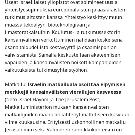
Useat israelilaiset yliopistot ovat solmineet uusia
yhteistyösopimuksia eurooppalaisten ja aasialaisten
tutkimuslaitosten kanssa. Yhteistyö keskittyy muun
muassa tekoälyyn, bioteknologiaan ja
ilmastoratkaisuihin. Koulutus- ja tutkimussektorin
kansainvälinen verkottuminen nähdään keskeisenä
osana taloudellista kestävyyttä ja osaamispohjan
vahvistamista. Samalla keskustellaan akateemisen
vapauden ja kansainvälisten boikottikampanjoiden
vaikutuksista tutkimusyhteistyöhön.
Matkailu:
Israelin matkailuala osoittaa elpymisen
merkkejä kansainvälisten vierailujen kasvaessa
(tieto Israel Hayom ja The Jerusalem Post)
Matkailuministeriön mukaan kansainvälisten
matkailijoiden määrä on lähtenyt maltilliseen kasvuun
viime kuukausina. Erityisesti uskonnollinen matkailu
Jerusalemiin sekä Välimeren rannikkokohteisiin on