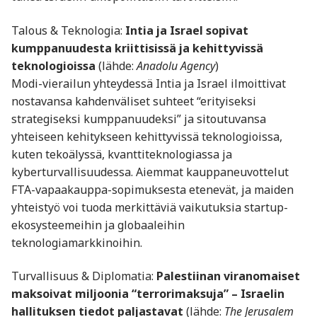
Talous & Teknologia:
Intia ja Israel sopivat
kumppanuudesta kriittisissä ja kehittyvissä
teknologioissa
(lähde:
Anadolu Agency
)
Modi-vierailun yhteydessä Intia ja Israel ilmoittivat
nostavansa kahdenväliset suhteet “erityiseksi
strategiseksi kumppanuudeksi” ja sitoutuvansa
yhteiseen kehitykseen kehittyvissä teknologioissa,
kuten tekoälyssä, kvanttiteknologiassa ja
kyberturvallisuudessa. Aiemmat kauppaneuvottelut
FTA-vapaakauppa-sopimuksesta etenevät, ja maiden
yhteistyö voi tuoda merkittäviä vaikutuksia startup-
ekosysteemeihin ja globaaleihin
teknologiamarkkinoihin.
Turvallisuus & Diplomatia:
Palestiinan viranomaiset
maksoivat miljoonia “terrorimaksuja” – Israelin
hallituksen tiedot paljastavat
(lähde:
The Jerusalem