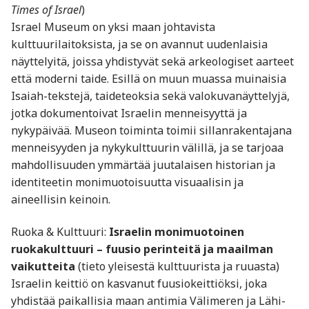
Times of Israel
)
Israel Museum on yksi maan johtavista
kulttuurilaitoksista, ja se on avannut uudenlaisia
näyttelyitä, joissa yhdistyvät sekä arkeologiset aarteet
että moderni taide. Esillä on muun muassa muinaisia
Isaiah-tekstejä, taideteoksia sekä valokuvanäyttelyjä,
jotka dokumentoivat Israelin menneisyyttä ja
nykypäivää. Museon toiminta toimii sillanrakentajana
menneisyyden ja nykykulttuurin välillä, ja se tarjoaa
mahdollisuuden ymmärtää juutalaisen historian ja
identiteetin monimuotoisuutta visuaalisin ja
aineellisin keinoin.
Ruoka & Kulttuuri:
Israelin monimuotoinen
ruokakulttuuri – fuusio perinteitä ja maailman
vaikutteita
(tieto yleisestä kulttuurista ja ruuasta)
Israelin keittiö on kasvanut fuusiokeittiöksi, joka
yhdistää paikallisia maan antimia Välimeren ja Lähi-