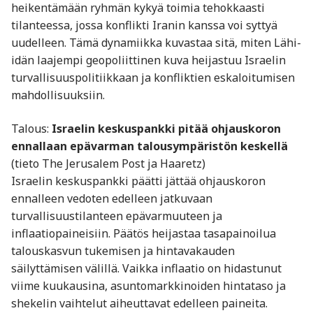
heikentämään ryhmän kykyä toimia tehokkaasti
tilanteessa, jossa konflikti Iranin kanssa voi syttyä
uudelleen. Tämä dynamiikka kuvastaa sitä, miten Lähi-
idän laajempi geopoliittinen kuva heijastuu Israelin
turvallisuuspolitiikkaan ja konfliktien eskaloitumisen
mahdollisuuksiin.
Talous:
Israelin keskuspankki pitää ohjauskoron
ennallaan epävarman talousympäristön keskellä
(tieto The Jerusalem Post ja Haaretz)
Israelin keskuspankki päätti jättää ohjauskoron
ennalleen vedoten edelleen jatkuvaan
turvallisuustilanteen epävarmuuteen ja
inflaatiopaineisiin. Päätös heijastaa tasapainoilua
talouskasvun tukemisen ja hintavakauden
säilyttämisen välillä. Vaikka inflaatio on hidastunut
viime kuukausina, asuntomarkkinoiden hintataso ja
shekelin vaihtelut aiheuttavat edelleen paineita.