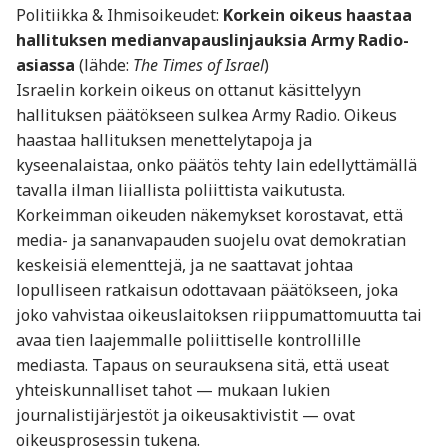
Politiikka & Ihmisoikeudet:
Korkein oikeus haastaa
hallituksen medianvapauslinjauksia Army Radio-
asiassa
(lähde:
The Times of Israel
)
Israelin korkein oikeus on ottanut käsittelyyn
hallituksen päätökseen sulkea Army Radio. Oikeus
haastaa hallituksen menettelytapoja ja
kyseenalaistaa, onko päätös tehty lain edellyttämällä
tavalla ilman liiallista poliittista vaikutusta.
Korkeimman oikeuden näkemykset korostavat, että
media- ja sananvapauden suojelu ovat demokratian
keskeisiä elementtejä, ja ne saattavat johtaa
lopulliseen ratkaisun odottavaan päätökseen, joka
joko vahvistaa oikeuslaitoksen riippumattomuutta tai
avaa tien laajemmalle poliittiselle kontrollille
mediasta. Tapaus on seurauksena sitä, että useat
yhteiskunnalliset tahot — mukaan lukien
journalistijärjestöt ja oikeusaktivistit — ovat
oikeusprosessin tukena.