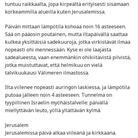
tuntuu raikkaalta, jopa kirpeältä erityisesti sisämaan
korkeammilla alueilla kuten Jerusalemissa.
Päivän mittaan lämpötila kohoaa noin 16 asteeseen.
Sää on pääosin poutainen, mutta iltapäivällä saattaa
kulkea yksittäisiä sadekuuroja, jotka virkistävät ilmaa
nopeasti ohi mennessään. Kyse ei ole laajasta
sadealueesta, vaan enemmänkin ohikiitävistä pilvistä,
jotka muistuttavat, että helmikuu on vielä
talvikuukausi Välimeren ilmastossa.
Ilta viilenee nopeasti auringon laskiessa, ja lämpötila
putoaa jälleen noin 4 asteeseen. Tunnelma on
tyypillinen Israelin myöhäistalvelle: päivällä
miellyttävän leuto, yöllä yllättävän kylmä.
Jerusalem
Jerusalemissa päivä alkaa viileänä ja kirkkaana.