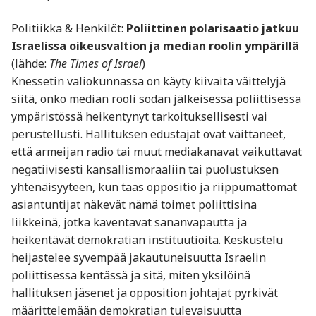
Politiikka & Henkilöt:
Poliittinen polarisaatio jatkuu
Israelissa oikeusvaltion ja median roolin ympärillä
(lähde:
The Times of Israel
)
Knessetin valiokunnassa on käyty kiivaita väittelyjä
siitä, onko median rooli sodan jälkeisessä poliittisessa
ympäristössä heikentynyt tarkoituksellisesti vai
perustellusti. Hallituksen edustajat ovat väittäneet,
että armeijan radio tai muut mediakanavat vaikuttavat
negatiivisesti kansallismoraaliin tai puolustuksen
yhtenäisyyteen, kun taas oppositio ja riippumattomat
asiantuntijat näkevät nämä toimet poliittisina
liikkeinä, jotka kaventavat sananvapautta ja
heikentävät demokratian instituutioita. Keskustelu
heijastelee syvempää jakautuneisuutta Israelin
poliittisessa kentässä ja sitä, miten yksilöinä
hallituksen jäsenet ja opposition johtajat pyrkivät
määrittelemään demokratian tulevaisuutta