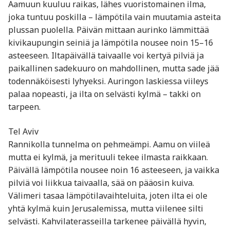
Aamuun kuuluu raikas, lähes vuoristomainen ilma,
joka tuntuu poskilla – lämpötila vain muutamia asteita
plussan puolella. Päivän mittaan aurinko lämmittää
kivikaupungin seiniä ja lämpötila nousee noin 15–16
asteeseen. Iltapäivällä taivaalle voi kertyä pilviä ja
paikallinen sadekuuro on mahdollinen, mutta sade jää
todennäköisesti lyhyeksi. Auringon laskiessa viileys
palaa nopeasti, ja ilta on selvästi kylmä – takki on
tarpeen.
Tel Aviv
Rannikolla tunnelma on pehmeämpi. Aamu on viileä
mutta ei kylmä, ja merituuli tekee ilmasta raikkaan.
Päivällä lämpötila nousee noin 16 asteeseen, ja vaikka
pilviä voi liikkua taivaalla, sää on pääosin kuiva.
Välimeri tasaa lämpötilavaihteluita, joten ilta ei ole
yhtä kylmä kuin Jerusalemissa, mutta viilenee silti
selvästi. Kahvilaterasseilla tarkenee päivällä hyvin,