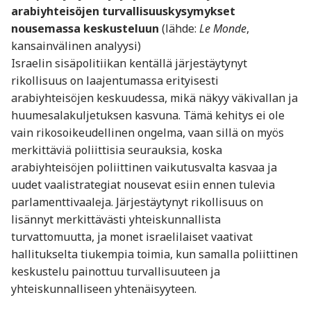
arabiyhteisöjen turvallisuuskysymykset
nousemassa keskusteluun
(lähde:
Le Monde
,
kansainvälinen analyysi)
Israelin sisäpolitiikan kentällä järjestäytynyt
rikollisuus on laajentumassa erityisesti
arabiyhteisöjen keskuudessa, mikä näkyy väkivallan ja
huumesalakuljetuksen kasvuna. Tämä kehitys ei ole
vain rikosoikeudellinen ongelma, vaan sillä on myös
merkittäviä poliittisia seurauksia, koska
arabiyhteisöjen poliittinen vaikutusvalta kasvaa ja
uudet vaalistrategiat nousevat esiin ennen tulevia
parlamenttivaaleja. Järjestäytynyt rikollisuus on
lisännyt merkittävästi yhteiskunnallista
turvattomuutta, ja monet israelilaiset vaativat
hallitukselta tiukempia toimia, kun samalla poliittinen
keskustelu painottuu turvallisuuteen ja
yhteiskunnalliseen yhtenäisyyteen.