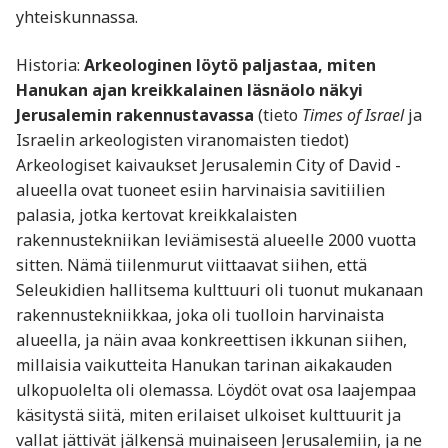
yhteiskunnassa.
Historia:
Arkeologinen löytö paljastaa, miten
Hanukan ajan kreikkalainen läsnäolo näkyi
Jerusalemin rakennustavassa
(tieto
Times of Israel
ja
Israelin arkeologisten viranomaisten tiedot)
Arkeologiset kaivaukset Jerusalemin City of David -
alueella ovat tuoneet esiin harvinaisia savitiilien
palasia, jotka kertovat kreikkalaisten
rakennustekniikan leviämisestä alueelle 2000 vuotta
sitten. Nämä tiilenmurut viittaavat siihen, että
Seleukidien hallitsema kulttuuri oli tuonut mukanaan
rakennustekniikkaa, joka oli tuolloin harvinaista
alueella, ja näin avaa konkreettisen ikkunan siihen,
millaisia vaikutteita Hanukan tarinan aikakauden
ulkopuolelta oli olemassa. Löydöt ovat osa laajempaa
käsitystä siitä, miten erilaiset ulkoiset kulttuurit ja
vallat jättivät jälkensä muinaiseen Jerusalemiin, ja ne