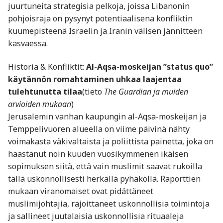
juurtuneita strategisia pelkoja, joissa Libanonin
pohjoisraja on pysynyt potentiaalisena konfliktin
kuumepisteenä Israelin ja Iranin välisen jännitteen
kasvaessa.
Historia & Konfliktit:
Al-Aqsa-moskeijan ”status quo”
käytännön romahtaminen uhkaa laajentaa
tulehtunutta tilaa
(tieto
The Guardian ja muiden
arvioiden mukaan
)
Jerusalemin vanhan kaupungin al-Aqsa-moskeijan ja
Temppelivuoren alueella on viime päivinä nähty
voimakasta väkivaltaista ja poliittista painetta, joka on
haastanut noin kuuden vuosikymmenen ikäisen
sopimuksen siitä, että vain muslimit saavat rukoilla
tällä uskonnollisesti herkällä pyhäköllä. Raporttien
mukaan viranomaiset ovat pidättäneet
muslimijohtajia, rajoittaneet uskonnollisia toimintoja
ja sallineet juutalaisia uskonnollisia rituaaleja