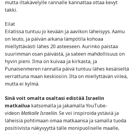
mutta iltakävelylle rannalle kannattaa ottaa kevyt
takki.
Eilat
Eilatissa tuntuu jo kevään ja aavikon läheisyys. Aamu
on leuto, ja päivän aikana lämpötila kohoaa
miellyttävästi lähes 20 asteeseen. Aurinko paistaa
suurimman osan päivästä, ja sateen mahdollisuus on
hyvin pieni. Ilma on kuivaa ja kirkasta, ja
Punaisenmeren rannalla päivä tuntuu lähes kesäiseltä
verrattuna maan keskiosiin. Ilta on miellyttävän viileä,
mutta ei kylmä.
Sinä voit omalta osaltasi edistää Israelin
matkailua
katsomalla ja jakamalla YouTube-
videon
Matkalle Israeliin
. Se voi inspiroida ystäviä ja
läheisiä pohtimaan omaa matkaansa ja samalla tuoda
positiivista näkyvyyttä tälle monipuoliselle maalle,