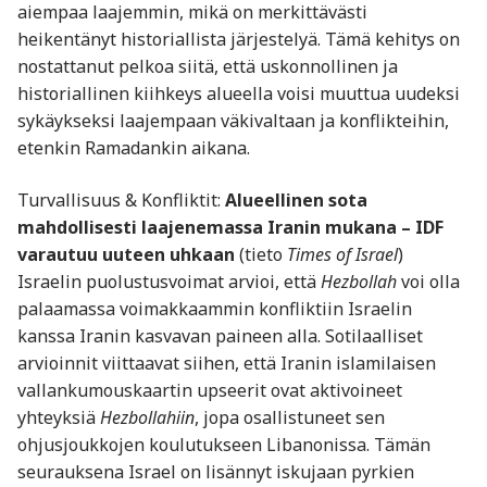
aiempaa laajemmin, mikä on merkittävästi
heikentänyt historiallista järjestelyä. Tämä kehitys on
nostattanut pelkoa siitä, että uskonnollinen ja
historiallinen kiihkeys alueella voisi muuttua uudeksi
sykäykseksi laajempaan väkivaltaan ja konflikteihin,
etenkin Ramadankin aikana.
Turvallisuus & Konfliktit:
Alueellinen sota
mahdollisesti laajenemassa Iranin mukana – IDF
varautuu uuteen uhkaan
(tieto
Times of Israel
)
Israelin puolustusvoimat arvioi, että
Hezbollah
voi olla
palaamassa voimakkaammin konfliktiin Israelin
kanssa Iranin kasvavan paineen alla. Sotilaalliset
arvioinnit viittaavat siihen, että Iranin islamilaisen
vallankumouskaartin upseerit ovat aktivoineet
yhteyksiä
Hezbollahiin
, jopa osallistuneet sen
ohjusjoukkojen koulutukseen Libanonissa. Tämän
seurauksena Israel on lisännyt iskujaan pyrkien