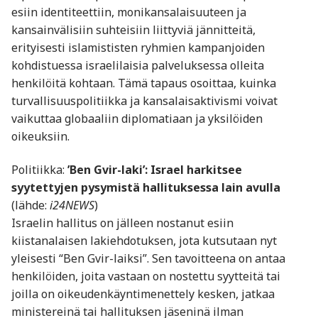
esiin identiteettiin, monikansalaisuuteen ja
kansainvälisiin suhteisiin liittyviä jännitteitä,
erityisesti islamististen ryhmien kampanjoiden
kohdistuessa israelilaisia palveluksessa olleita
henkilöitä kohtaan. Tämä tapaus osoittaa, kuinka
turvallisuuspolitiikka ja kansalaisaktivismi voivat
vaikuttaa globaaliin diplomatiaan ja yksilöiden
oikeuksiin.
Politiikka:
’Ben Gvir-laki’: Israel harkitsee
syytettyjen pysymistä hallituksessa lain avulla
(lähde:
i24NEWS
)
Israelin hallitus on jälleen nostanut esiin
kiistanalaisen lakiehdotuksen, jota kutsutaan nyt
yleisesti “Ben Gvir-laiksi”. Sen tavoitteena on antaa
henkilöiden, joita vastaan on nostettu syytteitä tai
joilla on oikeudenkäyntimenettely kesken, jatkaa
ministereinä tai hallituksen jäseninä ilman