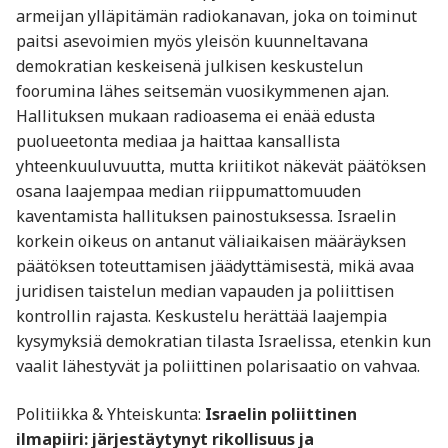
armeijan ylläpitämän radiokanavan, joka on toiminut
paitsi asevoimien myös yleisön kuunneltavana
demokratian keskeisenä julkisen keskustelun
foorumina lähes seitsemän vuosikymmenen ajan.
Hallituksen mukaan radioasema ei enää edusta
puolueetonta mediaa ja haittaa kansallista
yhteenkuuluvuutta, mutta kriitikot näkevät päätöksen
osana laajempaa median riippumattomuuden
kaventamista hallituksen painostuksessa. Israelin
korkein oikeus on antanut väliaikaisen määräyksen
päätöksen toteuttamisen jäädyttämisestä, mikä avaa
juridisen taistelun median vapauden ja poliittisen
kontrollin rajasta. Keskustelu herättää laajempia
kysymyksiä demokratian tilasta Israelissa, etenkin kun
vaalit lähestyvät ja poliittinen polarisaatio on vahvaa.
Politiikka & Yhteiskunta:
Israelin poliittinen
ilmapiiri: järjestäytynyt rikollisuus ja