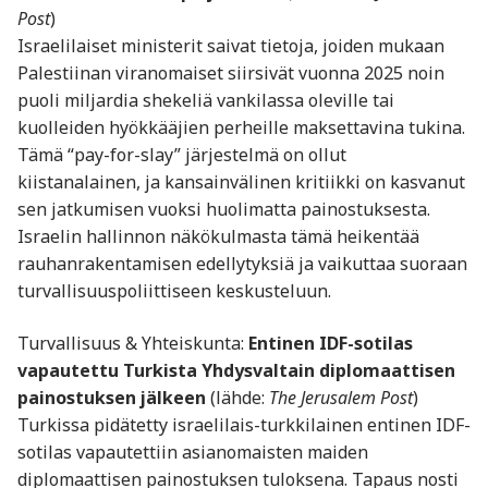
Post
)
Israelilaiset ministerit saivat tietoja, joiden mukaan
Palestiinan viranomaiset siirsivät vuonna 2025 noin
puoli miljardia shekeliä vankilassa oleville tai
kuolleiden hyökkääjien perheille maksettavina tukina.
Tämä “pay-for-slay” ­järjestelmä on ollut
kiistanalainen, ja kansainvälinen kritiikki on kasvanut
sen jatkumisen vuoksi huolimatta painostuksesta.
Israelin hallinnon näkökulmasta tämä heikentää
rauhanrakentamisen edellytyksiä ja vaikuttaa suoraan
turvallisuuspoliittiseen keskusteluun.
Turvallisuus & Yhteiskunta:
Entinen IDF-sotilas
vapautettu Turkista Yhdysvaltain diplomaattisen
painostuksen jälkeen
(lähde:
The Jerusalem Post
)
Turkissa pidätetty israelilais-turkkilainen entinen IDF-
sotilas vapautettiin asianomaisten maiden
diplomaattisen painostuksen tuloksena. Tapaus nosti