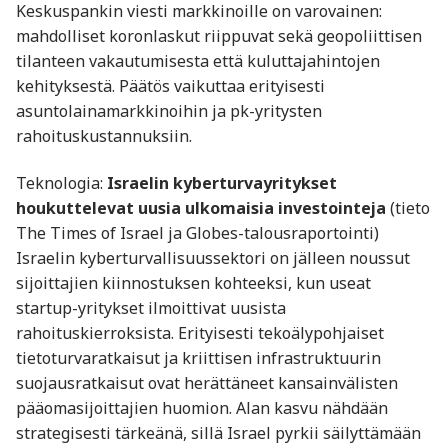
Keskuspankin viesti markkinoille on varovainen:
mahdolliset koronlaskut riippuvat sekä geopoliittisen
tilanteen vakautumisesta että kuluttajahintojen
kehityksestä. Päätös vaikuttaa erityisesti
asuntolainamarkkinoihin ja pk-yritysten
rahoituskustannuksiin.
Teknologia:
Israelin kyberturvayritykset
houkuttelevat uusia ulkomaisia investointeja
(tieto
The Times of Israel ja Globes-talousraportointi)
Israelin kyberturvallisuussektori on jälleen noussut
sijoittajien kiinnostuksen kohteeksi, kun useat
startup-yritykset ilmoittivat uusista
rahoituskierroksista. Erityisesti tekoälypohjaiset
tietoturvaratkaisut ja kriittisen infrastruktuurin
suojausratkaisut ovat herättäneet kansainvälisten
pääomasijoittajien huomion. Alan kasvu nähdään
strategisesti tärkeänä, sillä Israel pyrkii säilyttämään