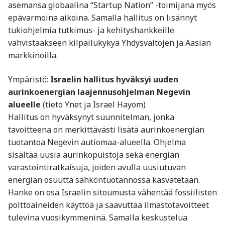
asemansa globaalina “Startup Nation” -toimijana myös
epävarmoina aikoina. Samalla hallitus on lisännyt
tukiohjelmia tutkimus- ja kehityshankkeille
vahvistaakseen kilpailukykyä Yhdysvaltojen ja Aasian
markkinoilla.
Ympäristö:
Israelin hallitus hyväksyi uuden
aurinkoenergian laajennusohjelman Negevin
alueelle
(tieto Ynet ja Israel Hayom)
Hallitus on hyväksynyt suunnitelman, jonka
tavoitteena on merkittävästi lisätä aurinkoenergian
tuotantoa Negevin autiomaa-alueella. Ohjelma
sisältää uusia aurinkopuistoja sekä energian
varastointiratkaisuja, joiden avulla uusiutuvan
energian osuutta sähköntuotannossa kasvatetaan.
Hanke on osa Israelin sitoumusta vähentää fossiilisten
polttoaineiden käyttöä ja saavuttaa ilmastotavoitteet
tulevina vuosikymmeninä. Samalla keskustelua