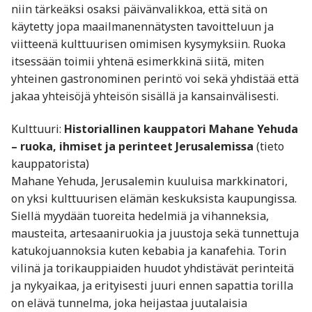
niin tärkeäksi osaksi päivänvalikkoa, että sitä on
käytetty jopa maailmanennätysten tavoitteluun ja
viitteenä kulttuurisen omimisen kysymyksiin. Ruoka
itsessään toimii yhtenä esimerkkinä siitä, miten
yhteinen gastronominen perintö voi sekä yhdistää että
jakaa yhteisöjä yhteisön sisällä ja kansainvälisesti.
Kulttuuri:
Historiallinen kauppatori Mahane Yehuda
– ruoka, ihmiset ja perinteet Jerusalemissa
(tieto
kauppatorista)
Mahane Yehuda, Jerusalemin kuuluisa markkinatori,
on yksi kulttuurisen elämän keskuksista kaupungissa.
Siellä myydään tuoreita hedelmiä ja vihanneksia,
mausteita, artesaaniruokia ja juustoja sekä tunnettuja
katukojuannoksia kuten kebabia ja kanafehia. Torin
vilinä ja torikauppiaiden huudot yhdistävät perinteitä
ja nykyaikaa, ja erityisesti juuri ennen sapattia torilla
on elävä tunnelma, joka heijastaa juutalaisia