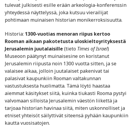
tulevat julkisesti esille erään arkeologia-konferenssin
yhteydessä näyttelyssä, joka kutsuu vierailijat
pohtimaan muinaisen historian monikerroksisuutta.
Historia:
1300-vuotias menoran riipus kertoo
Rooman aikaan pakotetusta uloskieltoyrityksestä
Jerusalemin juutalaisille
(tieto
Times of Israel
)
Museoon päätynyt muinaisesine on koristanut
Jerusalemin riipusta noin 1300 vuotta sitten, ja se
valaisee aikaa, jolloin juutalaiset pakenivat tai
palasivat kaupunkiin Rooman valtakunnan
vastustuksesta huolimatta. Tämä löytö haastaa
aiemmat käsitykset siitä, kuinka tiukasti Rooma pystyi
valvomaan silloista Jerusalemin väestön liikettä ja
tarjoaa historian havinaa siitä, miten uskonnolliset ja
etniset yhteisöt säilyttivät siteensä pyhään kaupunkiin
kautta vuosisatojen.