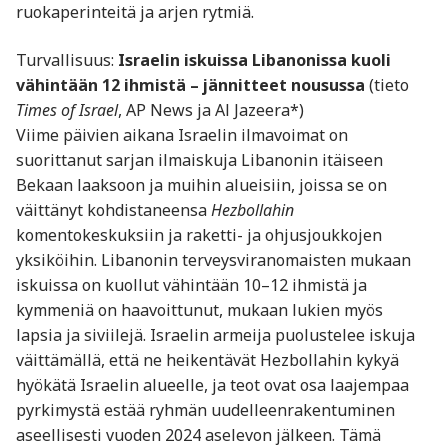
ruokaperinteitä ja arjen rytmiä.
Turvallisuus:
Israelin iskuissa Libanonissa kuoli
vähintään 12 ihmistä – jännitteet nousussa
(tieto
Times of Israel
, AP News ja Al Jazeera*)
Viime päivien aikana Israelin ilmavoimat on
suorittanut sarjan ilmaiskuja Libanonin itäiseen
Bekaan laaksoon ja muihin alueisiin, joissa se on
väittänyt kohdistaneensa
Hezbollahin
komentokeskuksiin ja raketti- ja ohjusjoukkojen
yksiköihin. Libanonin terveysviranomaisten mukaan
iskuissa on kuollut vähintään 10–12 ihmistä ja
kymmeniä on haavoittunut, mukaan lukien myös
lapsia ja siviilejä. Israelin armeija puolustelee iskuja
väittämällä, että ne heikentävät Hezbollahin kykyä
hyökätä Israelin alueelle, ja teot ovat osa laajempaa
pyrkimystä estää ryhmän uudelleenrakentuminen
aseellisesti vuoden 2024 aselevon jälkeen. Tämä