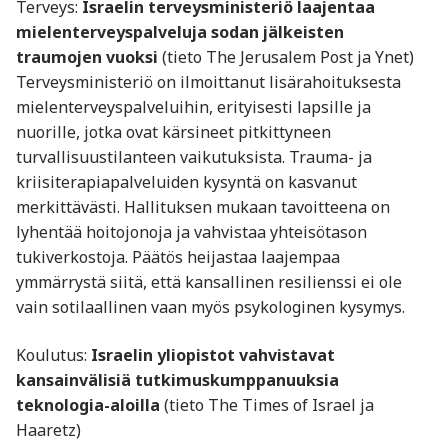
Terveys:
Israelin terveysministeriö laajentaa
mielenterveyspalveluja sodan jälkeisten
traumojen vuoksi
(tieto The Jerusalem Post ja Ynet)
Terveysministeriö on ilmoittanut lisärahoituksesta
mielenterveyspalveluihin, erityisesti lapsille ja
nuorille, jotka ovat kärsineet pitkittyneen
turvallisuustilanteen vaikutuksista. Trauma- ja
kriisiterapiapalveluiden kysyntä on kasvanut
merkittävästi. Hallituksen mukaan tavoitteena on
lyhentää hoitojonoja ja vahvistaa yhteisötason
tukiverkostoja. Päätös heijastaa laajempaa
ymmärrystä siitä, että kansallinen resilienssi ei ole
vain sotilaallinen vaan myös psykologinen kysymys.
Koulutus:
Israelin yliopistot vahvistavat
kansainvälisiä tutkimuskumppanuuksia
teknologia-aloilla
(tieto The Times of Israel ja
Haaretz)