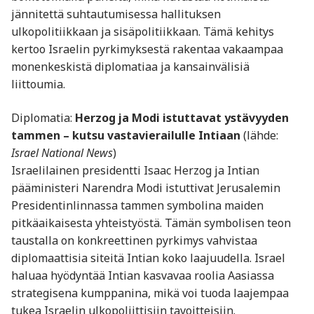
jännitettä suhtautumisessa hallituksen
ulkopolitiikkaan ja sisäpolitiikkaan. Tämä kehitys
kertoo Israelin pyrkimyksestä rakentaa vakaampaa
monenkeskistä diplomatiaa ja kansainvälisiä
liittoumia.
Diplomatia:
Herzog ja Modi istuttavat ystävyyden
tammen – kutsu vastavierailulle Intiaan
(lähde:
Israel National News
)
Israelilainen presidentti Isaac Herzog ja Intian
pääministeri Narendra Modi istuttivat Jerusalemin
Presidentinlinnassa tammen symbolina maiden
pitkäaikaisesta yhteistyöstä. Tämän symbolisen teon
taustalla on konkreettinen pyrkimys vahvistaa
diplomaattisia siteitä Intian koko laajuudella. Israel
haluaa hyödyntää Intian kasvavaa roolia Aasiassa
strategisena kumppanina, mikä voi tuoda laajempaa
tukea Israelin ulkopoliittisiin tavoitteisiin.