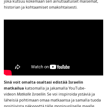
joka kutsuu kokemaan sen ainutlaatuiset maisemat,
historian ja kohtaamiset omakohtaisesti.
Sinä voit omalta osaltasi edistää Israelin
matkailua
katsomalla ja jakamalla YouTube-
videon
Matkalle Israeliin
. Se voi inspiroida ystäviä ja
läheisiä pohtimaan omaa matkaansa ja samalla tuoda
positiivista näkyvyyttä tälle monipuoliselle maalle,