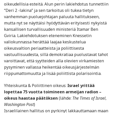
oikeudellisia esteitä. Alun perin lakiehdotus tunnettiin
“Deri 2 -lakina” ja sen tarkoitus oli tukea tietyn
vanhemman puoluejohtajan paluuta hallitukseen,
mutta nyt se näyttäisi hyödyttävän erityisesti nykyistä
kansallisen turvallisuuden ministeriä Itamar Ben
Gviria. Lakiehdotuksen eteneminen Knessetin
valiokunnassa herättää laajaa keskustelua
oikeusvaltion periaatteista ja poliittisesta
vastuullisuudesta, sillä demokratiaa puolustavat tahot
varoittavat, että syytteiden alla olevien virkamiesten
pysyminen vallassa heikentää oikeusjärjestelmän
riippumattomuutta ja lisää poliittista polarisointia.
Yhteiskunta & Poliittinen oikeus:
Israel yrittää
lopettaa 75 vuotta toimineen armeijan radion –
oikeus haastaa päätöksen
(lähde:
The Times of Israel
,
Washington Post
)
Israelilainen hallitus on pyrkinyt lakkauttamaan maan