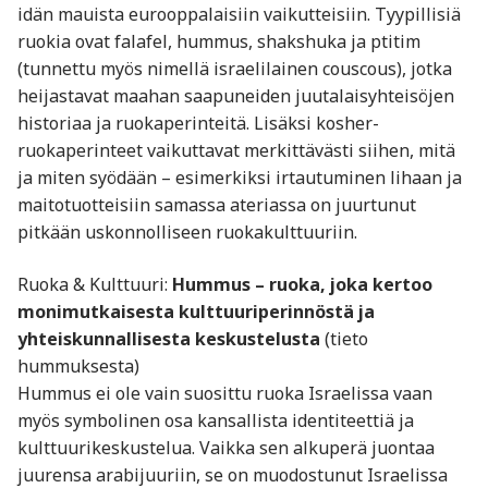
idän mauista eurooppalaisiin vaikutteisiin. Tyypillisiä
ruokia ovat falafel, hummus, shakshuka ja ptitim
(tunnettu myös nimellä israelilainen couscous), jotka
heijastavat maahan saapuneiden juutalaisyhteisöjen
historiaa ja ruokaperinteitä. Lisäksi kosher-
ruokaperinteet vaikuttavat merkittävästi siihen, mitä
ja miten syödään – esimerkiksi irtautuminen lihaan ja
maitotuotteisiin samassa ateriassa on juurtunut
pitkään uskonnolliseen ruokakulttuuriin.
Ruoka & Kulttuuri:
Hummus – ruoka, joka kertoo
monimutkaisesta kulttuuriperinnöstä ja
yhteiskunnallisesta keskustelusta
(tieto
hummuksesta)
Hummus ei ole vain suosittu ruoka Israelissa vaan
myös symbolinen osa kansallista identiteettiä ja
kulttuurikeskustelua. Vaikka sen alkuperä juontaa
juurensa arabijuuriin, se on muodostunut Israelissa