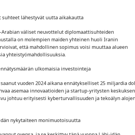
et suhteet lähestyvät uutta aikakautta
i-Arabian väliset neuvottelut diplomaattisuhteiden
austalla on molempien maiden yhteinen huoli Iranin
arvioivat, että mahdollinen sopimus voisi muuttaa alueen
isia yhteistyömahdollisuuksia.
 ennätysmäärän ulkomaisia investointeja
saanut vuoden 2024 aikana ennätykselliset 25 miljardia dol
hvaa asemaa innovaatioiden ja startup-yritysten keskuksen
vu johtuu erityisesti kyberturvallisuuden ja tekoälyn aloje
hi-idän nykytaiteen monimuotoisuutta
avannut ovensa, ja se keskittyy tänä vuonna Lähi-idän