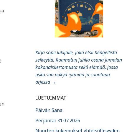
aa
Kirja sopii lukijalle, joka etsii hengellistä
selkeyttä, Raamatun juhlia osana Jumalan
t
kokonaiskertomusta sekä elämää, jossa
usko saa näkyä rytminä ja suuntana
arjessa
→
LUETUIMMAT
en
Päivän Sana
Perjantai 31.07.2026
Nuorten kokemukset yhteisöllisyyden