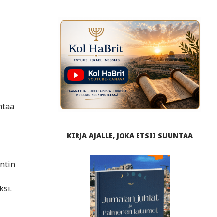
a
htaa
KIRJA AJALLE, JOKA ETSII SUUNTAA
ntin
ksi.