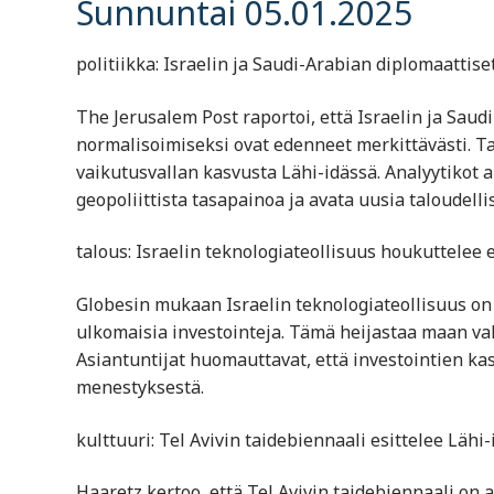
Sunnuntai 05.01.2025
politiikka: Israelin ja Saudi-Arabian diplomaattis
The Jerusalem Post raportoi, että Israelin ja Saud
normalisoimiseksi ovat edenneet merkittävästi. T
vaikutusvallan kasvusta Lähi-idässä. Analyytikot 
geopoliittista tasapainoa ja avata uusia taloudell
talous: Israelin teknologiateollisuus houkuttelee
Globesin mukaan Israelin teknologiateollisuus on 
ulkomaisia investointeja. Tämä heijastaa maan va
Asiantuntijat huomauttavat, että investointien kas
menestyksestä.
kulttuuri: Tel Avivin taidebiennaali esittelee Lä
Haaretz kertoo, että Tel Avivin taidebiennaali on 