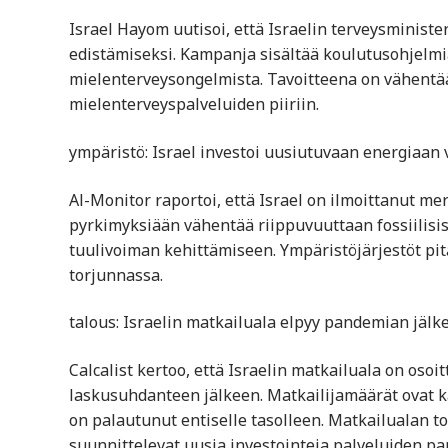
Israel Hayom uutisoi, että Israelin terveysminis
edistämiseksi. Kampanja sisältää koulutusohjelmia
mielenterveysongelmista. Tavoitteena on vähentä
mielenterveyspalveluiden piiriin.
ympäristö: Israel investoi uusiutuvaan energiaan 
Al-Monitor raportoi, että Israel on ilmoittanut m
pyrkimyksiään vähentää riippuvuuttaan fossiilisist
tuulivoiman kehittämiseen. Ympäristöjärjestöt p
torjunnassa.
talous: Israelin matkailuala elpyy pandemian jälk
Calcalist kertoo, että Israelin matkailuala on o
laskusuhdanteen jälkeen. Matkailijamäärät ovat k
on palautunut entiselle tasolleen. Matkailualan to
suunnittelevat uusia investointeja palveluiden pa