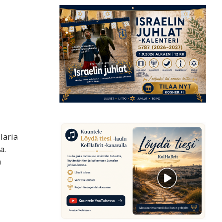
laria
a.
n