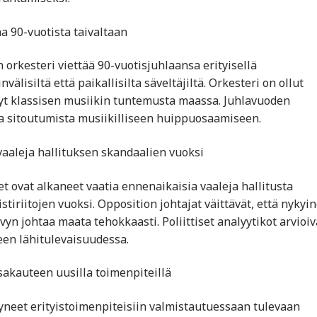
aa 90-vuotista taivaltaan
 orkesteri viettää 90-vuotisjuhlaansa erityisellä
välisiltä että paikallisilta säveltäjiltä. Orkesteri on ollut
nyt klassisen musiikin tuntemusta maassa. Juhlavuoden
ja sitoutumista musiikilliseen huippuosaamiseen.
 vaaleja hallituksen skandaalien vuoksi
et ovat alkaneet vaatia ennenaikaisia vaaleja hallitusta
tiriitojen vuoksi. Opposition johtajat väittävät, että nykyi
n johtaa maata tehokkaasti. Poliittiset analyytikot arvioiv
een lähitulevaisuudessa.
ssakauteen uusilla toimenpiteillä
tyneet erityistoimenpiteisiin valmistautuessaan tulevaan