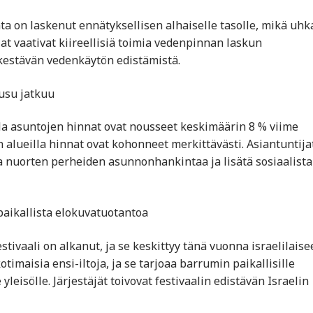
a on laskenut ennätyksellisen alhaiselle tasolle, mikä uhk
at vaativat kiireellisiä toimia vedenpinnan laskun
kestävän vedenkäytön edistämistä.
ousu jatkuu
illa asuntojen hinnat ovat nousseet keskimäärin 8 % viime
n alueilla hinnat ovat kohonneet merkittävästi. Asiantuntija
aa nuorten perheiden asunnonhankintaa ja lisätä sosiaalista
 paikallista elokuvatuotantoa
tivaali on alkanut, ja se keskittyy tänä vuonna israelilaise
timaisia ensi-iltoja, ja se tarjoaa barrumin paikallisille
yleisölle. Järjestäjät toivovat festivaalin edistävän Israelin