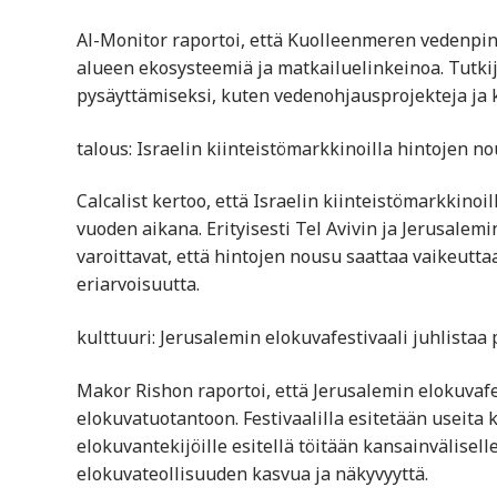
Al-Monitor raportoi, että Kuolleenmeren vedenpint
alueen ekosysteemiä ja matkailuelinkeinoa. Tutkij
pysäyttämiseksi, kuten vedenohjausprojekteja ja 
talous: Israelin kiinteistömarkkinoilla hintojen n
Calcalist kertoo, että Israelin kiinteistömarkkino
vuoden aikana. Erityisesti Tel Avivin ja Jerusalemi
varoittavat, että hintojen nousu saattaa vaikeutt
eriarvoisuutta.
kulttuuri: Jerusalemin elokuvafestivaali juhlistaa
Makor Rishon raportoi, että Jerusalemin elokuvafes
elokuvatuotantoon. Festivaalilla esitetään useita ko
elokuvantekijöille esitellä töitään kansainväliselle 
elokuvateollisuuden kasvua ja näkyvyyttä.