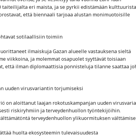
 taiteilijalta eri maista, ja se pyrkii edistämään kulttuurist
orostavat, että biennaali tarjoaa alustan monimuotoisille
htavat sotilaallisiin toimiin
suorittaneet ilmaiskuja Gazan alueelle vastauksena sieltä
ime viikkoina, ja molemmat osapuolet syyttävät toisiaan
at, että ilman diplomaattisia ponnisteluja tilanne saattaa jo
an uuden virusvariantin torjumiseksi
eriö on aloittanut laajan rokotuskampanjan uuden virusvaria
esti riskiryhmiin ja terveydenhuollon työntekijöihin.
 välttämätöntä terveydenhuollon ylikuormituksen välttämise
ttää huolta ekosysteemin tulevaisuudesta