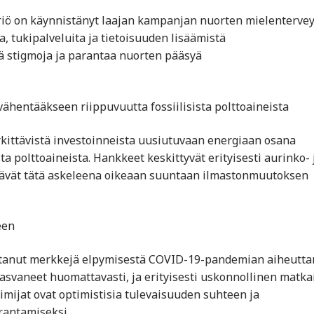
teriö on käynnistänyt laajan kampanjan nuorten mielenterve
, tukipalveluita ja tietoisuuden lisäämistä
ä stigmoja ja parantaa nuorten pääsyä
vähentääkseen riippuvuutta fossiilisista polttoaineista
erkittävistä investoinneista uusiutuvaan energiaan osana
a polttoaineista. Hankkeet keskittyvät erityisesti aurinko- 
itävät tätä askeleena oikeaan suuntaan ilmastonmuutoksen
een
soittanut merkkejä elpymisestä COVID-19-pandemian aiheutt
asvaneet huomattavasti, ja erityisesti uskonnollinen matka
imijat ovat optimistisia tulevaisuuden suhteen ja
rantamiseksi.