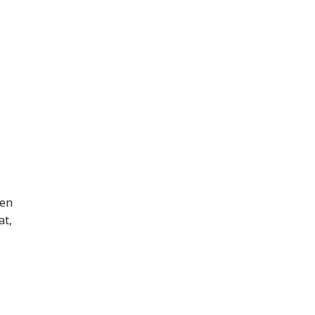
nen
at,