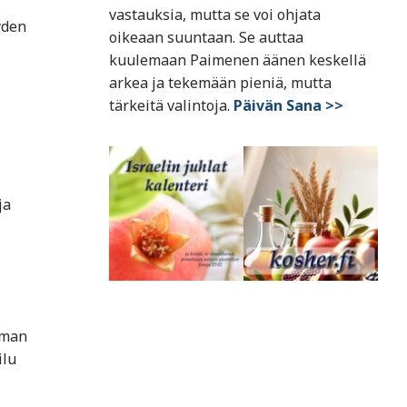
vastauksia, mutta se voi ohjata
yden
oikeaan suuntaan. Se auttaa
kuulemaan Paimenen äänen keskellä
arkea ja tekemään pieniä, mutta
tärkeitä valintoja.
Päivän Sana >>
ja
aman
ilu