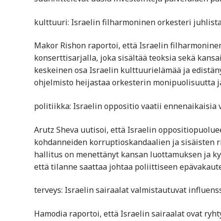
kulttuuri: Israelin filharmoninen orkesteri juhlist
Makor Rishon raportoi, että Israelin filharmoninen
konserttisarjalla, joka sisältää teoksia sekä kansain
keskeinen osa Israelin kulttuurielämää ja edistä
ohjelmisto heijastaa orkesterin monipuolisuutta 
politiikka: Israelin oppositio vaatii ennenaikaisia
Arutz Sheva uutisoi, että Israelin oppositiopuolue
kohdanneiden korruptioskandaalien ja sisäisten ris
hallitus on menettänyt kansan luottamuksen ja kyvy
että tilanne saattaa johtaa poliittiseen epävakaut
terveys: Israelin sairaalat valmistautuvat influen
Hamodia raportoi, että Israelin sairaalat ovat ryh