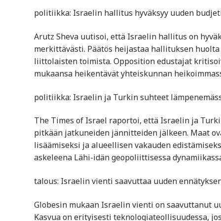
politiikka: Israelin hallitus hyväksyy uuden budj
Arutz Sheva uutisoi, että Israelin hallitus on hy
merkittävästi. Päätös heijastaa hallituksen huolta a
liittolaisten toimista. Opposition edustajat kritis
mukaansa heikentävät yhteiskunnan heikoimmassa
politiikka: Israelin ja Turkin suhteet lämpenemäs
The Times of Israel raportoi, että Israelin ja Tur
pitkään jatkuneiden jännitteiden jälkeen. Maat ov
lisäämiseksi ja alueellisen vakauden edistämiseks
askeleena Lähi-idän geopoliittisessa dynamiikassa
talous: Israelin vienti saavuttaa uuden ennätyks
Globesin mukaan Israelin vienti on saavuttanut uu
Kasvua on erityisesti teknologiateollisuudessa, jo