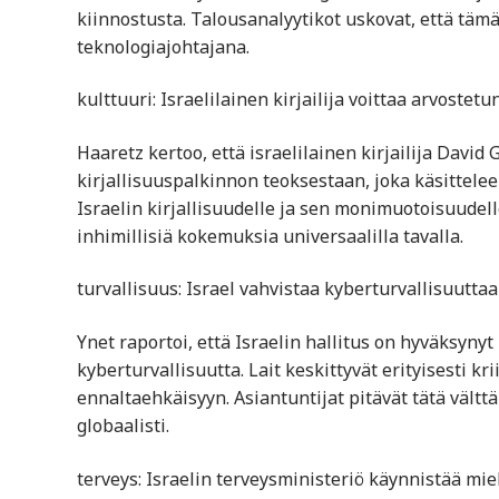
kiinnostusta. Talousanalyytikot uskovat, että täm
teknologiajohtajana.
kulttuuri: Israelilainen kirjailija voittaa arvoste
Haaretz kertoo, että israelilainen kirjailija Davi
kirjallisuuspalkinnon teoksestaan, joka käsittelee 
Israelin kirjallisuudelle ja sen monimuotoisuudell
inhimillisiä kokemuksia universaalilla tavalla.
turvallisuus: Israel vahvistaa kyberturvallisuutta
Ynet raportoi, että Israelin hallitus on hyväksyn
kyberturvallisuutta. Lait keskittyvät erityisesti 
ennaltaehkäisyyn. Asiantuntijat pitävät tätä vält
globaalisti.
terveys: Israelin terveysministeriö käynnistää m