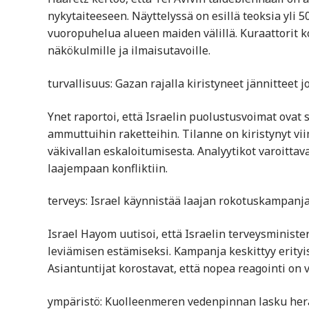
nykytaiteeseen. Näyttelyssä on esillä teoksia yli 50
vuoropuhelua alueen maiden välillä. Kuraattorit k
näkökulmille ja ilmaisutavoille.
turvallisuus: Gazan rajalla kiristyneet jännitteet jo
Ynet raportoi, että Israelin puolustusvoimat ovat 
ammuttuihin raketteihin. Tilanne on kiristynyt vi
väkivallan eskaloitumisesta. Analyytikot varoittav
laajempaan konfliktiin.
terveys: Israel käynnistää laajan rokotuskampanj
Israel Hayom uutisoi, että Israelin terveysminist
leviämisen estämiseksi. Kampanja keskittyy erityis
Asiantuntijat korostavat, että nopea reagointi on
ympäristö: Kuolleenmeren vedenpinnan lasku herä