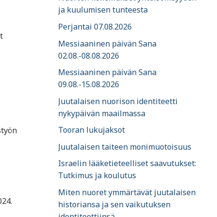
ja kuulumisen tunteesta
Perjantai 07.08.2026
t
Messiaaninen päivän Sana
02.08.-08.08.2026
Messiaaninen päivän Sana
09.08.-15.08.2026
Juutalaisen nuorison identiteetti
nykypäivän maailmassa
Tooran lukujaksot
styön
Juutalaisen taiteen monimuotoisuus
Israelin lääketieteelliset saavutukset:
Tutkimus ja koulutus
Miten nuoret ymmärtävät juutalaisen
024.
historiansa ja sen vaikutuksen
identiteettiinsä