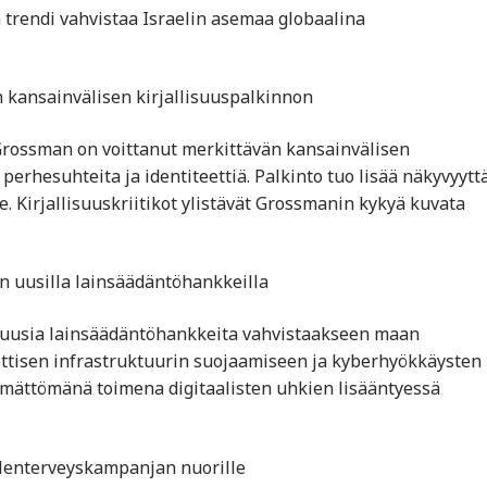
ä trendi vahvistaa Israelin asemaa globaalina
tun kansainvälisen kirjallisuuspalkinnon
d Grossman on voittanut merkittävän kansainvälisen
perhesuhteita ja identiteettiä. Palkinto tuo lisää näkyvyytt
e. Kirjallisuuskriitikot ylistävät Grossmanin kykyä kuvata
an uusilla lainsäädäntöhankkeilla
yt uusia lainsäädäntöhankkeita vahvistaakseen maan
kriittisen infrastruktuurin suojaamiseen ja kyberhyökkäysten
tämättömänä toimena digitaalisten uhkien lisääntyessä
ielenterveyskampanjan nuorille