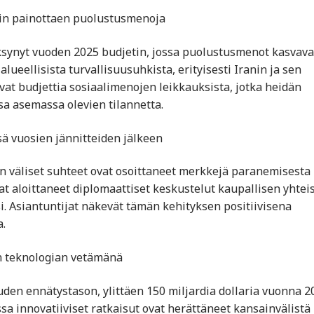
etin painottaen puolustusmenoja
väksynyt vuoden 2025 budjetin, jossa puolustusmenot kasvava
lueellisista turvallisuusuhkista, erityisesti Iranin ja sen
oivat budjettia sosiaalimenojen leikkauksista, jotka heidän
 asemassa olevien tilannetta.
sä vuosien jännitteiden jälkeen
kin väliset suhteet ovat osoittaneet merkkejä paranemisesta
at aloittaneet diplomaattiset keskustelut kaupallisen yhtei
i. Asiantuntijat näkevät tämän kehityksen positiivisena
.
en teknologian vetämänä
den ennätystason, ylittäen 150 miljardia dollaria vuonna 2
ssa innovatiiviset ratkaisut ovat herättäneet kansainvälistä