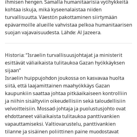
ihmisen hengen. Samalla humanitaarisia vyöhykkeitä
kohtaa iskuja, mikä kyseenalaistaa niiden
turvallisuutta. Väestön pakottaminen siirtymään
epävarmoille alueille vahvistaa pelkoa humanitaarisen
suojan vajavaisuudesta. Lähde: Al Jazeera.
Historia: “Israelin turvallisuusjohtajat ja ministerit
esittävät väliaikaista tulitaukoa Gazan hyökkäyksen
sijaan”
Israelin huippujohdon joukossa on kasvavaa huolta
siitä, että laajamittainen maahyökkäys Gazan
kaupunkiin saattaa johtaa pitkäaikaiseen kontrolliin
ja niihin sisältyviin oikeudellisiin sekä taloudellisiin
velvoitteisiin. Mossad-johtaja ja puolustusjohto ovat
ehdottaneet väliaikaista tulitaukoa panttivankien
vapauttamiseksi. Valtiovarustelu, panttivankien
tilanne ja sisäinen poliittinen paine muodostavat