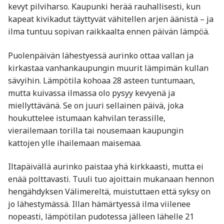
kevyt pilviharso. Kaupunki herää rauhallisesti, kun
kapeat kivikadut täyttyvät vähitellen arjen äänistä – ja
ilma tuntuu sopivan raikkaalta ennen päivän lämpöä.
Puolenpäivän lähestyessä aurinko ottaa vallan ja
kirkastaa vanhankaupungin muurit lämpimän kullan
sävyihin. Lämpötila kohoaa 28 asteen tuntumaan,
mutta kuivassa ilmassa olo pysyy kevyenä ja
miellyttävänä. Se on juuri sellainen päivä, joka
houkuttelee istumaan kahvilan terassille,
vierailemaan torilla tai nousemaan kaupungin
kattojen ylle ihailemaan maisemaa.
Iltapäivällä aurinko paistaa yhä kirkkaasti, mutta ei
enää polttavasti. Tuuli tuo ajoittain mukanaan hennon
hengähdyksen Välimereltä, muistuttaen että syksy on
jo lähestymässä. Illan hämärtyessä ilma viilenee
nopeasti, lämpötilan pudotessa jälleen lähelle 21