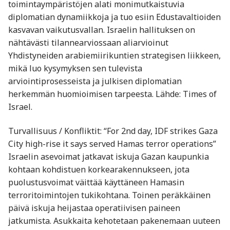
toimintaympäristöjen alati monimutkaistuvia
diplomatian dynamiikkoja ja tuo esiin Edustavaltioiden
kasvavan vaikutusvallan. Israelin hallituksen on
nähtävästi tilannearviossaan aliarvioinut
Yhdistyneiden arabiemiirikuntien strategisen liikkeen,
mikä luo kysymyksen sen tulevista
arviointiprosesseista ja julkisen diplomatian
herkemmän huomioimisen tarpeesta. Lähde: Times of
Israel.
Turvallisuus / Konfliktit: “For 2nd day, IDF strikes Gaza
City high-rise it says served Hamas terror operations”
Israelin asevoimat jatkavat iskuja Gazan kaupunkia
kohtaan kohdistuen korkea­rakennukseen, jota
puolustusvoimat väittää käyttäneen Hamasin
terroritoimintojen tukikohtana. Toinen peräkkäinen
päivä iskuja heijastaa operatiivisen paineen
jatkumista. Asukkaita kehotetaan pakenemaan uuteen