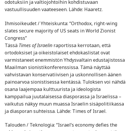
odotuksiin ja valtiojohtoihin kohdistuvaan
vastuullisuuden vaateeseen. Lähde: Haaretz.
Ihmisoikeudet / Yhteiskunta: “Orthodox, right-wing
slates secure majority of US seats in World Zionist
Congress”
Tässä
Times of Israelin
raportissa kerrotaan, että
ortodoksiset ja oikeistolaiset ehdokaslistat ovat
varmistaneet enemmistön Yhdysvaltain edustajistossa
Maailman sionistikonferenssissa. Tämä näyttää
vahvistavan konservatiivisen ja uskonnollisen äänen
painoarvoa sionistisessa kentässä. Tuloksen voi nähdä
osana laajempaa kulttuurista ja ideologista
kamppailua juutalaisessa diasporassa ja Israelissa –
vaikutus näkyy muun muassa Israelin sisäpolitiikassa
ja diasporan suhteissa. Lähde: Times of Israel.
Talouden / Teknologia: “Israel’s economy defies the