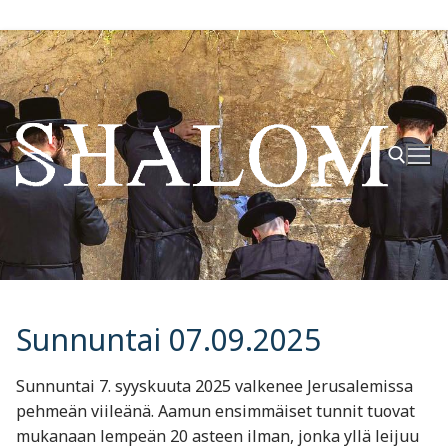
Hyppää
sisältöön
Hae:
Sunnuntai 07.09.2025
Sunnuntai 7. syyskuuta 2025 valkenee Jerusalemissa
pehmeän viileänä. Aamun ensimmäiset tunnit tuovat
mukanaan lempeän 20 asteen ilman, jonka yllä leijuu