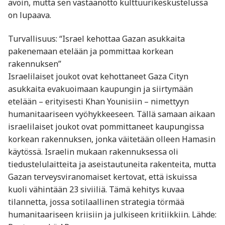
avoin, mutta sen vastaanotto kulttuurikeskustelussa
on lupaava.
Turvallisuus: “Israel kehottaa Gazan asukkaita
pakenemaan etelään ja pommittaa korkean
rakennuksen”
Israelilaiset joukot ovat kehottaneet Gaza Cityn
asukkaita evakuoimaan kaupungin ja siirtymään
etelään – erityisesti Khan Younisiin – nimettyyn
humanitaariseen vyöhykkeeseen. Tällä samaan aikaan
israelilaiset joukot ovat pommittaneet kaupungissa
korkean rakennuksen, jonka väitetään olleen Hamasin
käytössä. Israelin mukaan rakennuksessa oli
tiedustelulaitteita ja aseistautuneita rakenteita, mutta
Gazan terveysviranomaiset kertovat, että iskuissa
kuoli vähintään 23 siviiliä. Tämä kehitys kuvaa
tilannetta, jossa sotilaallinen strategia törmää
humanitaariseen kriisiin ja julkiseen kritiikkiin. Lähde: