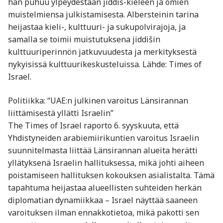
hän puhuu ylpeydestään jiddiš-kieleen ja omien
muistelmiensa julkistamisesta. Albersteinin tarina
heijastaa kieli-, kulttuuri- ja sukupolvirajoja, ja
samalla se toimii muistutuksena jiddišin
kulttuuriperinnön jatkuvuudesta ja merkityksestä
nykyisissä kulttuurikeskusteluissa. Lähde: Times of
Israel.
Politiikka: “UAE:n julkinen varoitus Länsirannan
liittämisestä yllätti Israelin”
The Times of Israel raporto 6. syyskuuta, että
Yhdistyneiden arabiemiirikuntien varoitus Israelin
suunnitelmasta liittää Länsirannan alueita herätti
yllätyksenä Israelin hallituksessa, mikä johti aiheen
poistamiseen hallituksen kokouksen asialistalta. Tämä
tapahtuma heijastaa alueellisten suhteiden herkän
diplomatian dynamiikkaa – Israel näyttää saaneen
varoituksen ilman ennakkotietoa, mikä pakotti sen