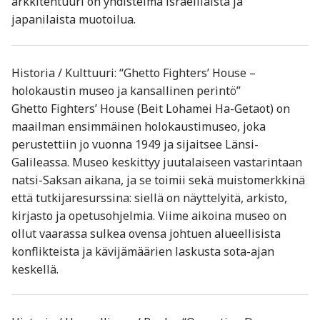
arkkitehtuuri on yhdistelmä israelilaista ja
japanilaista muotoilua.
Historia / Kulttuuri: “Ghetto Fighters’ House –
holokaustin museo ja kansallinen perintö”
Ghetto Fighters’ House (Beit Lohamei Ha-Getaot) on
maailman ensimmäinen holokaustimuseo, joka
perustettiin jo vuonna 1949 ja sijaitsee Länsi-
Galileassa. Museo keskittyy juutalaiseen vastarintaan
natsi-Saksan aikana, ja se toimii sekä muistomerkkinä
että tutkijaresurssina: siellä on näyttelyitä, arkisto,
kirjasto ja opetusohjelmia. Viime aikoina museo on
ollut vaarassa sulkea ovensa johtuen alueellisista
konflikteista ja kävijämäärien laskusta sota-ajan
keskellä.