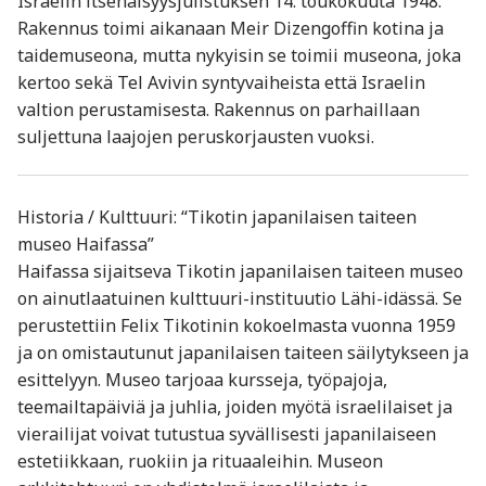
Israelin itsenäisyysjulistuksen 14. toukokuuta 1948.
Rakennus toimi aikanaan Meir Dizengoffin kotina ja
taidemuseona, mutta nykyisin se toimii museona, joka
kertoo sekä Tel Avivin syntyvaiheista että Israelin
valtion perustamisesta. Rakennus on parhaillaan
suljettuna laajojen peruskorjausten vuoksi.
Historia / Kulttuuri: “Tikotin japanilaisen taiteen
museo Haifassa”
Haifassa sijaitseva Tikotin japanilaisen taiteen museo
on ainutlaatuinen kulttuuri-instituutio Lähi-idässä. Se
perustettiin Felix Tikotinin kokoelmasta vuonna 1959
ja on omistautunut japanilaisen taiteen säilytykseen ja
esittelyyn. Museo tarjoaa kursseja, työpajoja,
teemailtapäiviä ja juhlia, joiden myötä israelilaiset ja
vierailijat voivat tutustua syvällisesti japanilaiseen
estetiikkaan, ruokiin ja rituaaleihin. Museon