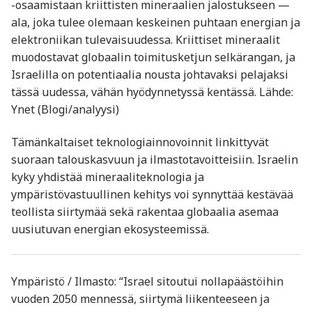
-osaamistaan kriittisten mineraalien jalostukseen —
ala, joka tulee olemaan keskeinen puhtaan energian ja
elektroniikan tulevaisuudessa. Kriittiset mineraalit
muodostavat globaalin toimitusketjun selkärangan, ja
Israelilla on potentiaalia nousta johtavaksi pelajaksi
tässä uudessa, vähän hyödynnetyssä kentässä. Lähde:
Ynet (Blogi/analyysi)
Tämänkaltaiset teknologiainnovoinnit linkittyvät
suoraan talouskasvuun ja ilmastotavoitteisiin. Israelin
kyky yhdistää mineraaliteknologia ja
ympäristövastuullinen kehitys voi synnyttää kestävää
teollista siirtymää sekä rakentaa globaalia asemaa
uusiutuvan energian ekosysteemissä.
Ympäristö / Ilmasto: “Israel sitoutui nollapäästöihin
vuoden 2050 mennessä, siirtymä liikenteeseen ja