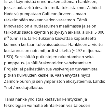
Israel käynnistää ennennäkemättömän hankkeen,
jossa suolavettä desalinointilaitoksista (mm. Ashdod,
Hadera) pumpataan Galileanjärveen – maan
tärkeimpään makean veden varastoon. Tämä
innovaatio on ainutlaatuinen maailmassa ja se on
tarkoitus saada käyntiin jo syksyn aikana, aluksi 5 000
m³ tunnissa, tarkoituksena kasvattaa kapasiteetti
kolmeen kertaan tulevaisuudessa. Hankkeen arvioitu
kustannus on noin miljardi shekeliä (~297 miljoonaa
USD). Se sisältää putkistojen rakentamisen sekä
pumppaus- ja säiliörakenteiden vahvistamisen.
Projekti ei pelkästään tue vesivarojen turvaamista
pitkän kuivuuden keskellä, vaan elvyttää myös
Zalmon-puron ja sen ympäristön ekosysteemiä. Lähde:
Ynet / mediajulkistus
Tämä hanke yhdistää kestävän kehityksen ja
teknologian voimalla elintärkeän vesitalouden