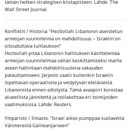
tämän hetken strategisen kiistapisteen. Lähde: The
Wall Street Journal.
Konfliktit / Historia: “Hezbollah: Libanonin aseistetun
armeijan suunnitelma on mahdollisuus – Israelin on
sitouduttava tulitaukoon”
Hezbollah pitää Libanonin hallituksen käsittelemää
armeijan suunnitelmaa vallan keskittämiseksi maille
aseen hallintaan mahdollisuutena vakauden
palauttamiseen. Järjestö vaatii kuitenkin Israelin
lopettavan operaatioita ja vetäytyvän eteläisestä
Libanonista ennen edistystä. Tämä avaapiiri korostaa
alueellista jännitettä ja nollakohtaa eri toimijoiden
vaatimuksissa. Lähde: Reuters.
Ympäristö / Ilmasto: “Israel aikoo pumppaa suolavettä
Välimerestä Galileanjärveen”