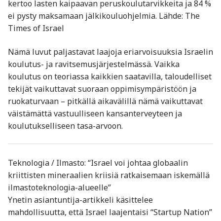
kertoo lasten kaipaavan peruskoulutarvikkeita ja 84 %
ei pysty maksamaan jälkikouluohjelmia. Lähde: The
Times of Israel
Nämä luvut paljastavat laajoja eriarvoisuuksia Israelin
koulutus- ja ravitsemusjärjestelmässä. Vaikka
koulutus on teoriassa kaikkien saatavilla, taloudelliset
tekijät vaikuttavat suoraan oppimisympäristöön ja
ruokaturvaan – pitkällä aikavälillä nämä vaikuttavat
väistämättä vastuulliseen kansanterveyteen ja
koulutukselliseen tasa-arvoon.
Teknologia / Ilmasto: “Israel voi johtaa globaalin
kriittisten mineraalien kriisiä ratkaisemaan iskemällä
ilmastoteknologia-alueelle”
Ynetin asiantuntija-artikkeli käsittelee
mahdollisuutta, että Israel laajentaisi “Startup Nation”