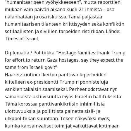
”humanitaariseen vyöhykkeeseen”, mutta raporttien
mukaan vain päivän aikana kuoli 21 ihmistä – osa
nälänhätään ja osa iskuissa. Tämä paljastaa
humanitaarisen tilanteen kriittisyyden sekä konfliktin
sotilaallisten ja siviilien tarpeiden ristiriidan. Lähde:
Times of Israel.
Diplomatia / Politiikka: “Hostage families thank Trump
for effort to return Gaza hostages, say they expect the
same from Israeli gov’t”
Haaretz-uutinen kertoo panttivankiperheiden
kiitelleen ex-presidentti Trumpin ponnisteluja
vankien takaisin saamiseksi. Perheet odottavat nyt
samanlaista aktiivisuutta myös Israelin hallitukselta.
Tämä korostaa panttivankikriisin inhimillisiä
ulottuvuuksia ja poliittista painetta sisä- ja
ulkopolitiikan suuntaan. Tekee näkyväksi myös,
kuinka kansainväliset toimijat vaikuttavat kotimaan