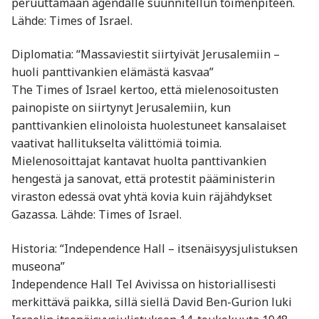
peruuttamaan agendalle suunnitellun toimenpiteen.
Lähde: Times of Israel.
Diplomatia: “Massaviestit siirtyivät Jerusalemiin –
huoli panttivankien elämästä kasvaa”
The Times of Israel kertoo, että mielenosoitusten
painopiste on siirtynyt Jerusalemiin, kun
panttivankien elinoloista huolestuneet kansalaiset
vaativat hallitukselta välittömiä toimia.
Mielenosoittajat kantavat huolta panttivankien
hengestä ja sanovat, että protestit pääministerin
viraston edessä ovat yhtä kovia kuin räjähdykset
Gazassa. Lähde: Times of Israel.
Historia: “Independence Hall – itsenäisyysjulistuksen
museona”
Independence Hall Tel Avivissa on historiallisesti
merkittävä paikka, sillä siellä David Ben-Gurion luki