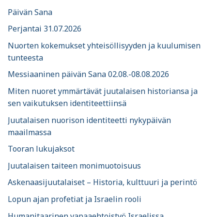
Päivän Sana
Perjantai 31.07.2026
Nuorten kokemukset yhteisöllisyyden ja kuulumisen
tunteesta
Messiaaninen päivän Sana 02.08.-08.08.2026
Miten nuoret ymmärtävät juutalaisen historiansa ja
sen vaikutuksen identiteettiinsä
Juutalaisen nuorison identiteetti nykypäivän
maailmassa
Tooran lukujaksot
Juutalaisen taiteen monimuotoisuus
Askenaasijuutalaiset – Historia, kulttuuri ja perintö
Lopun ajan profetiat ja Israelin rooli
Humanitaarinen vapaaehtoistyö Israelissa