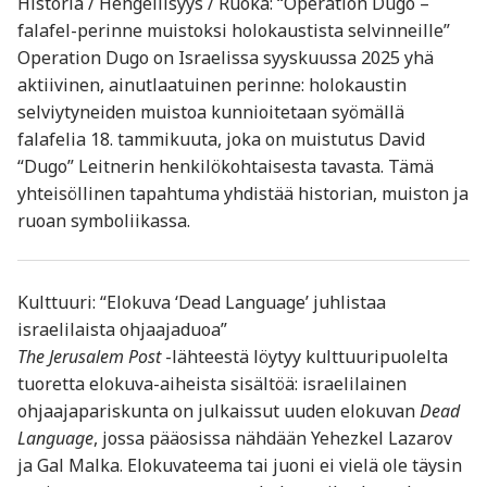
Historia / Hengellisyys / Ruoka: “Operation Dugo –
falafel-perinne muistoksi holokaustista selvinneille”
Operation Dugo on Israelissa syyskuussa 2025 yhä
aktiivinen, ainutlaatuinen perinne: holokaustin
selviytyneiden muistoa kunnioitetaan syömällä
falafelia 18. tammikuuta, joka on muistutus David
“Dugo” Leitnerin henkilökohtaisesta tavasta. Tämä
yhteisöllinen tapahtuma yhdistää historian, muiston ja
ruoan symboliikassa.
Kulttuuri: “Elokuva ‘Dead Language’ juhlistaa
israelilaista ohjaajaduoa”
The Jerusalem Post
-lähteestä löytyy kulttuuripuolelta
tuoretta elokuva-aiheista sisältöä: israelilainen
ohjaajapariskunta on julkaissut uuden elokuvan
Dead
Language
, jossa pääosissa nähdään Yehezkel Lazarov
ja Gal Malka. Elokuvateema tai juoni ei vielä ole täysin