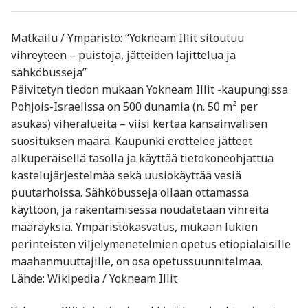
Matkailu / Ympäristö: “Yokneam Illit sitoutuu
vihreyteen – puistoja, jätteiden lajittelua ja
sähköbusseja”
Päivitetyn tiedon mukaan Yokneam Illit -kaupungissa
Pohjois-Israelissa on 500 dunamia (n. 50 m² per
asukas) viheralueita – viisi kertaa kansainvälisen
suosituksen määrä. Kaupunki erottelee jätteet
alkuperäisellä tasolla ja käyttää tietokoneohjattua
kastelujärjestelmää sekä uusiokäyttää vesiä
puutarhoissa. Sähköbusseja ollaan ottamassa
käyttöön, ja rakentamisessa noudatetaan vihreitä
määräyksiä. Ympäristökasvatus, mukaan lukien
perinteisten viljelymenetelmien opetus etiopialaisille
maahanmuuttajille, on osa opetussuunnitelmaa.
Lähde: Wikipedia / Yokneam Illit