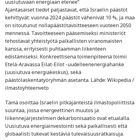
uusiutuvaan energiaan etenee”
Ajantasaiset tiedot paljastavat, että Israelin päästöt
kehittyvät: vuonna 2024 päästöt vähenivät 10 %, ja maa
on sitoutunut nollapäästötavoitteeseen vuoteen 2050
mennessä. Tavoitteeseen pääsemiseksi ministeriöt
tehostavat yhteistyötä paikallisten viranomaisten
kanssa, erityisesti puhtaamman liikenteen
edistämiseksi. Konkreettisena toimenpiteenä toimii
Etelä-Aravassa Eilat-Eilot -uudelleenenergiahanke
(uusiutuva energiakeskus), sekä
päästölaskentatyöryhmän asetanta. Lähde: Wikipedia /
ilmastoyhteenveto
Tämä osoittaa Israelin pitkäjänteistä ilmastopoliittista
suuntaa, jossa energeettinen muutos ja
liikennejärjestelmien dekarbonisaatio ovat etualalla.
Uusiutuva energiainvestointi sekä paikallisesti että
globaalisti tukevat kestäviä tulevaisuusratkaisuja.