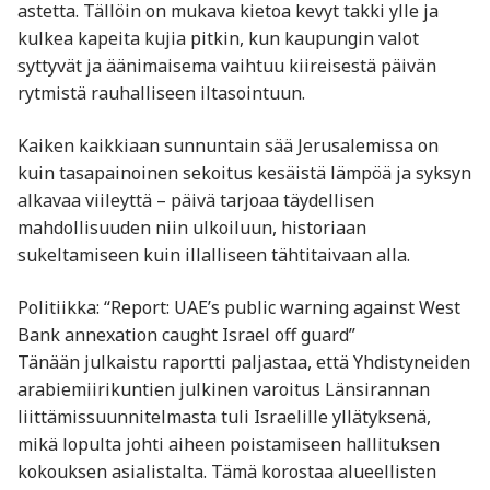
astetta. Tällöin on mukava kietoa kevyt takki ylle ja
kulkea kapeita kujia pitkin, kun kaupungin valot
syttyvät ja äänimaisema vaihtuu kiireisestä päivän
rytmistä rauhalliseen iltasointuun.
Kaiken kaikkiaan sunnuntain sää Jerusalemissa on
kuin tasapainoinen sekoitus kesäistä lämpöä ja syksyn
alkavaa viileyttä – päivä tarjoaa täydellisen
mahdollisuuden niin ulkoiluun, historiaan
sukeltamiseen kuin illalliseen tähtitaivaan alla.
Politiikka: “Report: UAE’s public warning against West
Bank annexation caught Israel off guard”
Tänään julkaistu raportti paljastaa, että Yhdistyneiden
arabiemiirikuntien julkinen varoitus Länsirannan
liittämissuunnitelmasta tuli Israelille yllätyksenä,
mikä lopulta johti aiheen poistamiseen hallituksen
kokouksen asialistalta. Tämä korostaa alueellisten