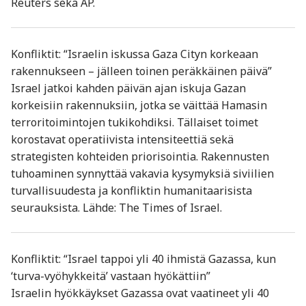
Reuters sekä AP.
Konfliktit: “Israelin iskussa Gaza Cityn korkeaan
rakennukseen – jälleen toinen peräkkäinen päivä”
Israel jatkoi kahden päivän ajan iskuja Gazan
korkeisiin rakennuksiin, jotka se väittää Hamasin
terroritoimintojen tukikohdiksi. Tällaiset toimet
korostavat operatiivista intensiteettiä sekä
strategisten kohteiden priorisointia. Rakennusten
tuhoaminen synnyttää vakavia kysymyksiä siviilien
turvallisuudesta ja konfliktin humanitaarisista
seurauksista. Lähde: The Times of Israel.
Konfliktit: “Israel tappoi yli 40 ihmistä Gazassa, kun
‘turva-vyöhykkeitä’ vastaan hyökättiin”
Israelin hyökkäykset Gazassa ovat vaatineet yli 40