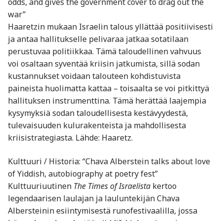
odds, and gives the government cover to drag out the
war”
Haaretzin mukaan Israelin talous yllättää positiivisesti
ja antaa hallitukselle pelivaraa jatkaa sotatilaan
perustuvaa politiikkaa. Tämä taloudellinen vahvuus
voi osaltaan syventää kriisin jatkumista, sillä sodan
kustannukset voidaan talouteen kohdistuvista
paineista huolimatta kattaa – toisaalta se voi pitkittyä
hallituksen instrumenttina. Tämä herättää laajempia
kysymyksiä sodan taloudellisesta kestävyydestä,
tulevaisuuden kulurakenteista ja mahdollisesta
kriisistrategiasta. Lähde: Haaretz.
Kulttuuri / Historia: “Chava Alberstein talks about love
of Yiddish, autobiography at poetry fest”
Kulttuuriuutinen
The Times of Israelista
kertoo
legendaarisen laulajan ja lauluntekijän Chava
Albersteinin esiintymisestä runofestivaalilla, jossa