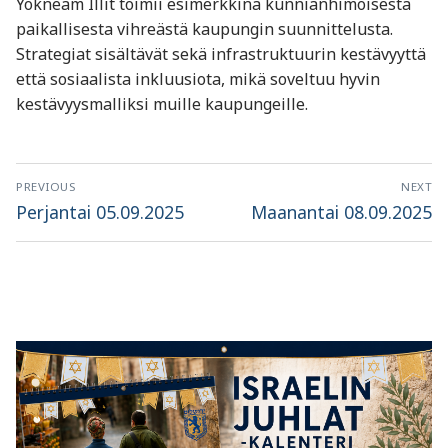
Yokneam Illit toimii esimerkkinä kunnianhimoisesta
paikallisesta vihreästä kaupungin suunnittelusta.
Strategiat sisältävät sekä infrastruktuurin kestävyyttä
että sosiaalista inkluusiota, mikä soveltuu hyvin
kestävyysmalliksi muille kaupungeille.
Artikkelien
PREVIOUS
NEXT
selaus
Previous
Next
Perjantai 05.09.2025
Maanantai 08.09.2025
post:
post: