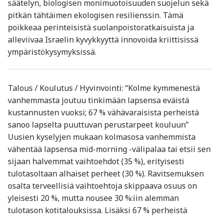
säätelyn, biologisen monimuotoisuuden suojelun sekä
pitkän tähtäimen ekologisen resilienssin. Tämä
poikkeaa perinteisistä suolanpoistoratkaisuista ja
alleviivaa Israelin kyvykkyyttä innovoida kriittisissä
ympäristökysymyksissä.
Talous / Koulutus / Hyvinvointi: “Kolme kymmenestä
vanhemmasta joutuu tinkimään lapsensa eväistä
kustannusten vuoksi; 67 % vähävaraisista perheistä
sanoo lapselta puuttuvan perustarpeet kouluun”
Uusien kyselyjen mukaan kolmasosa vanhemmista
vähentää lapsensa mid-morning -välipalaa tai etsii sen
sijaan halvemmat vaihtoehdot (35 %), erityisesti
tulotasoltaan alhaiset perheet (30 %). Ravitsemuksen
osalta terveellisiä vaihtoehtoja skippaava osuus on
yleisesti 20 %, mutta nousee 30 %:iin alemman
tulotason kotitalouksissa. Lisäksi 67 % perheistä