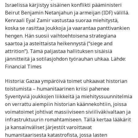
Israelissa kärjistyy sisäinen konflikti pääministeri
Beirut Benjamin Netanjahun ja armeijan (IDF) välillä.
Kenraali Eyal Zamir vastustaa suoraa miehitystä,
koska se rasittaa joukkoja ja vaarantaa panttivankien
hengen. Hän suosii vaihtoehtoisena strategiana
saartoa ja asteittaista heikennystä (“siege and
attrition”). Tämä paljastaa hallituksen sisäisiä
jännitteitä ja sotilasjohdon työrauhan uhkaa. Lähde:
Financial Times
Historia: Gazaa ympäröivä toimet uhkaavat historian
toistumista – humanitaarinen kriisi pahenee
Syventyviä joukkojen liikkeitä ja miehityssuunnitelmia
on verrattu aiempiin historian käännekohtiin, joissa
voimatoimet johtivat massiiviseen siviiliväkivaltaan ja
infrastruktuurin romahtamiseen. Tällä kertaa lääkärit
ja kansainväliset järjestöt varoittavat
humanitaarisesta katastrofista, jossa lasten