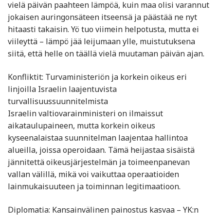
vielä päivän paahteen lämpöä, kuin maa olisi varannut
jokaisen auringonsäteen itseensä ja päästää ne nyt
hitaasti takaisin. Yö tuo viimein helpotusta, mutta ei
viileyttä – lämpö jää leijumaan ylle, muistutuksena
siitä, että helle on täällä vielä muutaman päivän ajan.
Konfliktit: Turvaministeriön ja korkein oikeus eri
linjoilla Israelin laajentuvista
turvallisuussuunnitelmista
Israelin valtiovarainministeri on ilmaissut
aikataulupaineen, mutta korkein oikeus
kyseenalaistaa suunnitelman laajentaa hallintoa
alueilla, joissa operoidaan. Tämä heijastaa sisäistä
jännitettä oikeusjärjestelmän ja toimeenpanevan
vallan välillä, mikä voi vaikuttaa operaatioiden
lainmukaisuuteen ja toiminnan legitimaatioon.
Diplomatia: Kansainvälinen painostus kasvaa – YK:n