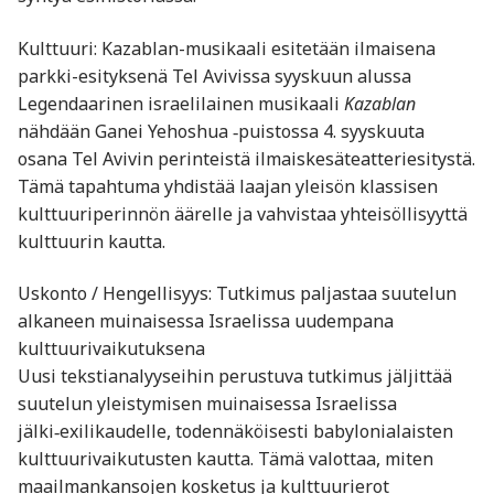
Kulttuuri: Kazablan-musikaali esitetään ilmaisena
parkki-esityksenä Tel Avivissa syyskuun alussa
Legendaarinen israelilainen musikaali
Kazablan
nähdään Ganei Yehoshua ‑puistossa 4. syyskuuta
osana Tel Avivin perinteistä ilmaiskesäteatteriesitystä.
Tämä tapahtuma yhdistää laajan yleisön klassisen
kulttuuriperinnön äärelle ja vahvistaa yhteisöllisyyttä
kulttuurin kautta.
Uskonto / Hengellisyys: Tutkimus paljastaa suutelun
alkaneen muinaisessa Israelissa uudempana
kulttuurivaikutuksena
Uusi tekstianalyyseihin perustuva tutkimus jäljittää
suutelun yleistymisen muinaisessa Israelissa
jälki‑exilikaudelle, todennäköisesti babylonialaisten
kulttuurivaikutusten kautta. Tämä valottaa, miten
maailmankansojen kosketus ja kulttuurierot