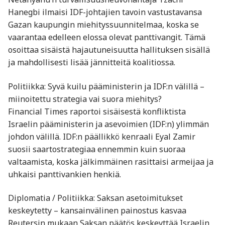
Hanegbi ilmaisi IDF-johtajien tavoin vastustavansa
Gazan kaupungin miehityssuunnitelmaa, koska se
vaarantaa edelleen elossa olevat panttivangit. Tämä
osoittaa sisäistä hajautuneisuutta hallituksen sisällä
ja mahdollisesti lisää jännitteitä koalitiossa.
Politiikka: Syvä kuilu pääministerin ja IDF:n välillä –
miinoitettu strategia vai suora miehitys?
Financial Times raportoi sisäisestä konfliktista
Israelin pääministerin ja asevoimien (IDF:n) ylimmän
johdon välillä. IDF:n päällikkö kenraali Eyal Zamir
suosii saartostrategiaa ennemmin kuin suoraa
valtaamista, koska jälkimmäinen rasittaisi armeijaa ja
uhkaisi panttivankien henkiä.
Diplomatia / Politiikka: Saksan asetoimitukset
keskeytetty – kansainvälinen painostus kasvaa
Reutersin mukaan Saksan päätös keskeyttää Israelin