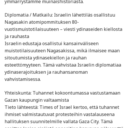
ymmärrystämme muinaishistoriasta.
Diplomatia / Matkailu: Israelin lähettiläs osallistuu
Nagasakin atomipommituksen 80-
vuotismuistotilaisuuteen – viesti ydinaseiden kiellosta
ja rauhasta
Israelin edustaja osallistui kansainväliseen
muistotilaisuuteen Nagasakissa, mikä ilmaisee maan
sitoutumista ydinasekiellon ja rauhan
esteettömyyteen. Tämä vahvistaa Israelin diplomatiaa
ydinaserajoituksen ja rauhansanoman
vahvistamisessa.
Yhteiskunta: Tuhannet kokoontumassa vastustamaan
Gazan kaupungin valtaamista
Tieto lähteestä: Times of Israel kertoo, että tuhannet
ihmiset valmistautuvat protesteihin vastalauseena
hallituksen suunnitelmille vallata Gaza City. Tämä