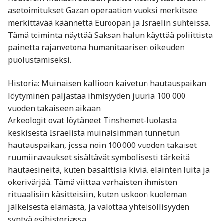
asetoimitukset Gazan operaation vuoksi merkitsee
merkittävää käännettä Euroopan ja Israelin suhteissa.
Tämä toiminta näyttää Saksan halun käyttää poliittista
painetta rajanvetona humanitaarisen oikeuden
puolustamiseksi.
Historia: Muinaisen kallioon kaivetun hautauspaikan
löytyminen paljastaa ihmisyyden juuria 100 000
vuoden takaiseen aikaan
Arkeologit ovat löytäneet Tinshemet-luolasta
keskisestä Israelista muinaisimman tunnetun
hautauspaikan, jossa noin 100 000 vuoden takaiset
ruumiinavaukset sisältävät symbolisesti tärkeitä
hautaesineitä, kuten basalttisia kiviä, eläinten luita ja
okerivärjää. Tämä viittaa varhaisten ihmisten
rituaalisiin käsitteisiin, kuten uskoon kuoleman
jälkeisestä elämästä, ja valottaa yhteisöllisyyden
syntyä esihistoriassa.