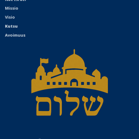
Missio
Visio
Kutsu
Avoimuus