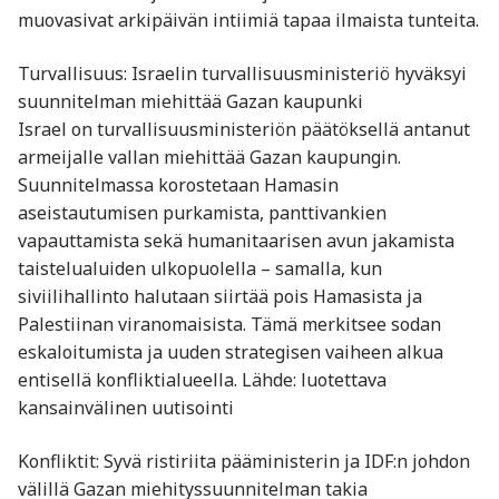
muovasivat arkipäivän intiimiä tapaa ilmaista tunteita.
Turvallisuus: Israelin turvallisuusministeriö hyväksyi
suunnitelman miehittää Gazan kaupunki
Israel on turvallisuusministeriön päätöksellä antanut
armeijalle vallan miehittää Gazan kaupungin.
Suunnitelmassa korostetaan Hamasin
aseistautumisen purkamista, panttivankien
vapauttamista sekä humanitaarisen avun jakamista
taistelualuiden ulkopuolella – samalla, kun
siviilihallinto halutaan siirtää pois Hamasista ja
Palestiinan viranomaisista. Tämä merkitsee sodan
eskaloitumista ja uuden strategisen vaiheen alkua
entisellä konfliktialueella. Lähde: luotettava
kansainvälinen uutisointi
Konfliktit: Syvä ristiriita pääministerin ja IDF:n johdon
välillä Gazan miehityssuunnitelman takia