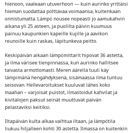
hienoon, vaaleaan utuverhoon — kuin aurinko yrittäisi
hieman suodattaa polttavaa voimaansa, kuitenkaan
onnistumatta. Lämpö nousee nopeasti jo aamukahvin
aikana yli 25 asteen, ja puolilta päivin kuumuus
painuu kaupunkien kapeille kujille ja aavikon
reunoille kuin raskas, läpitunkeva peitto.
Keskipäivän aikaan lämpömittarit hipovat 36 astetta,
ja ilma värisee tienpinnassa, kun aurinko hallitsee
taivasta armottomasti. Meren äärellä tuuli käy
lämpimänä hengähdyksenä, sisämaassa ilma tuntuu
seisovan. Hellevaroitukset kuuluvat lähes koko
maahan – varjoisat puistot, ilmastoidut kahvilat ja
kivitalojen paksut seinät muuttuvat päivän
pelastaviksi keitiksi.
Iltapäivän kulta alkaa vaihtua iltaan, ja lämpötila
liukuu hiljalleen kohti 30 astetta. Ilmassa on kuitenkin