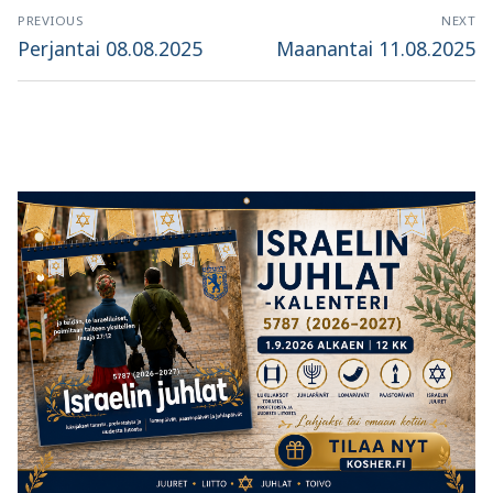
Artikkelien
PREVIOUS
NEXT
selaus
Previous
Next
Perjantai 08.08.2025
Maanantai 11.08.2025
post:
post: