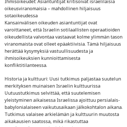
Ihmisoikeudet: Asiantuntijat kritisoivat israelilaisia
oikeusviranomaisia – mahdollinen hiljaisuus
sotaoikeudessa
Kansainvälisen oikeuden asiantuntijat ovat
varoittaneet, että Israelin sotilaallisten operaatioiden
oikeudellista valvontaa vastaavat kolme ylimmän tason
viranomaista ovat olleet epäaktiivisia. Tämä hiljaisuus
herättää kysymyksiä vastuullisuudesta ja
ihmisoikeuksien kunnioittamisesta
konfliktitilanteessa.
Historia ja kulttuuri: Uusi tutkimus paljastaa suutelun
merkityksen muinaisen Israelin kulttuurissa
Uutuustutkimus selvittää, että suutelemisen
yleistyminen aikaisessa Israelissa ajoittuu persialais-
babylonialaiseen vaikutusaikaan jälkokohtalon aikana.
Tutkimus valaisee arkielämän ja kulttuurin muutosta
aikakausien saatossa, mikä rikastuttaa