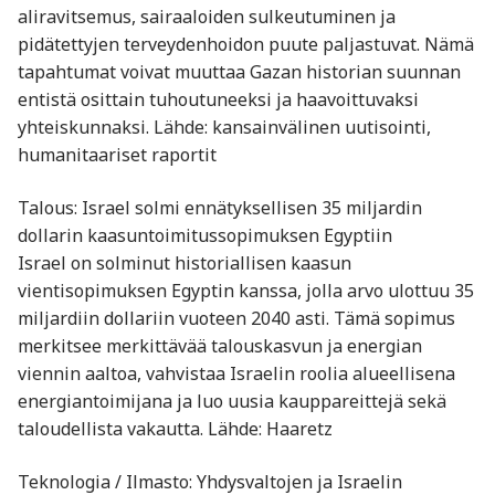
aliravitsemus, sairaaloiden sulkeutuminen ja
pidätettyjen terveydenhoidon puute paljastuvat. Nämä
tapahtumat voivat muuttaa Gazan historian suunnan
entistä osittain tuhoutuneeksi ja haavoittuvaksi
yhteiskunnaksi. Lähde: kansainvälinen uutisointi,
humanitaariset raportit
Talous: Israel solmi ennätyksellisen 35 miljardin
dollarin kaasuntoimitussopimuksen Egyptiin
Israel on solminut historiallisen kaasun
vientisopimuksen Egyptin kanssa, jolla arvo ulottuu 35
miljardiin dollariin vuoteen 2040 asti. Tämä sopimus
merkitsee merkittävää talouskasvun ja energian
viennin aaltoa, vahvistaa Israelin roolia alueellisena
energiantoimijana ja luo uusia kauppareittejä sekä
taloudellista vakautta. Lähde: Haaretz
Teknologia / Ilmasto: Yhdysvaltojen ja Israelin