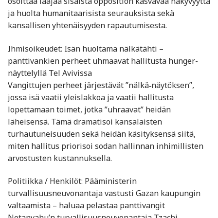
osoittaa laajaa sisäistä opposition kasvavaa näkyvyyttä
ja huolta humanitaarisista seurauksista sekä
kansallisen yhtenäisyyden rapautumisesta.
Ihmisoikeudet: Isän huoltama nälkätähti –
panttivankien perheet uhmaavat hallitusta hunger-
näyttelyllä Tel Avivissa
Vangittujen perheet järjestävät ”nälkä‑näytöksen”,
jossa isä vaatii yleislakkoa ja vaatii hallitusta
lopettamaan toimet, jotka ”uhraavat” heidän
läheisensä. Tämä dramatisoi kansalaisten
turhautuneisuuden sekä heidän käsityksensä siitä,
miten hallitus priorisoi sodan hallinnan inhimillisten
arvostusten kustannuksella.
Politiikka / Henkilöt: Pääministerin
turvallisuusneuvonantaja vastusti Gazan kaupungin
valtaamista – haluaa pelastaa panttivangit
Netanyahu’n turvallisuusneuvonantaja Tzachi