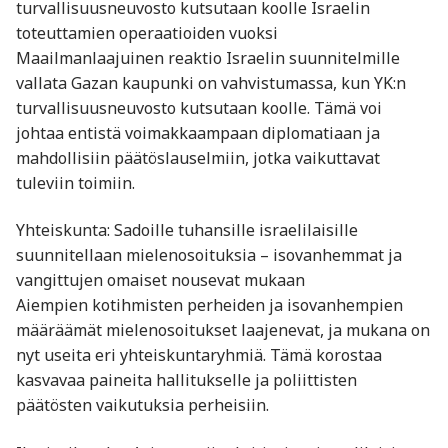
turvallisuusneuvosto kutsutaan koolle Israelin
toteuttamien operaatioiden vuoksi
Maailmanlaajuinen reaktio Israelin suunnitelmille
vallata Gazan kaupunki on vahvistumassa, kun YK:n
turvallisuusneuvosto kutsutaan koolle. Tämä voi
johtaa entistä voimakkaampaan diplomatiaan ja
mahdollisiin päätöslauselmiin, jotka vaikuttavat
tuleviin toimiin.
Yhteiskunta: Sadoille tuhansille israelilaisille
suunnitellaan mielenosoituksia – isovanhemmat ja
vangittujen omaiset nousevat mukaan
Aiempien kotihmisten perheiden ja isovanhempien
määräämät mielenosoitukset laajenevat, ja mukana on
nyt useita eri yhteiskuntaryhmiä. Tämä korostaa
kasvavaa paineita hallitukselle ja poliittisten
päätösten vaikutuksia perheisiin.