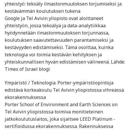
yhteistyö: tekoäly ilmastonmuutoksen torjumiseksi ja
kestävämmän koulutuksen tukena
Google ja Tel Avivin yliopisto ovat aloittaneet
yhteistyön, jossa tekoälyä ja data-analytiikkaa
hyödynnetään ilmastonmuutoksen torjunnassa,
koulutuksen saavutettavuuden parantamiseksi ja
kestävyyden edistämiseksi. Tämä osoittaa, kuinka
teknologia voi toimia kestävän kehityksen ja
yhteiskunnallisen hyvän edistämisen välineenä. Lähde:
Times of Israel blogi
Ympäristö / Teknologia: Porter-ympäristöopintoja
edistävä korkeakoulu Tel Avivin yliopistossa vihreässä
ekorakennuksessa
Porter School of Environment and Earth Sciences on
Tel Avivin yliopistossa toimiva monitieteinen
jatkokoulutuslaitos, joka sijaitsee LEED Platinum -
sertifioidussa ekorakennuksessa. Rakennuksessa