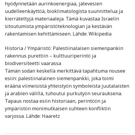
hyödynnetään aurinkoenergiaa, jätevesien
uudelleenkäyttöä, bioklimatologista suunnittelua ja
kierrätettyjä materiaaleja. Tämä kuvastaa Israelin
sitoutumista ympäristöteknologian ja kestävän
rakentamisen kehittämiseen. Lähde: Wikipedia
Historia / Ympäristö: Palestiinalaisen siemenpankin
rakennus purettiin – kulttuuriperintö ja
biodiversiteetti vaarassa
Tämän sodan keskellä merkittävä tapahtuma nousee
esiin: palestiinalainen siemenpankki, joka toimi
eräänä viimeisistä yhteistyön symboleista juutalaisten
ja arabien välillä, tuhoutui purkutyön seurauksena.
Tapaus nostaa esiin historiaan, perintöön ja
ympäristön monimutkaisen suhteen konfliktin
varjossa. Lähde: Haaretz