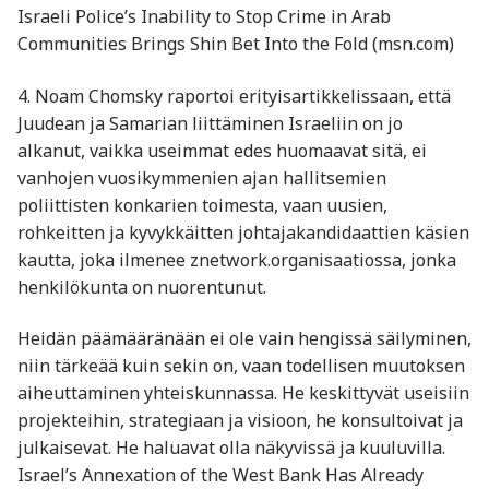
Israeli Police’s Inability to Stop Crime in Arab
Communities Brings Shin Bet Into the Fold (msn.com)
4. Noam Chomsky raportoi erityisartikkelissaan, että
Juudean ja Samarian liittäminen Israeliin on jo
alkanut, vaikka useimmat edes huomaavat sitä, ei
vanhojen vuosikymmenien ajan hallitsemien
poliittisten konkarien toimesta, vaan uusien,
rohkeitten ja kyvykkäitten johtajakandidaattien käsien
kautta, joka ilmenee znetwork.organisaatiossa, jonka
henkilökunta on nuorentunut.
Heidän päämääränään ei ole vain hengissä säilyminen,
niin tärkeää kuin sekin on, vaan todellisen muutoksen
aiheuttaminen yhteiskunnassa. He keskittyvät useisiin
projekteihin, strategiaan ja visioon, he konsultoivat ja
julkaisevat. He haluavat olla näkyvissä ja kuuluvilla.
Israel’s Annexation of the West Bank Has Already