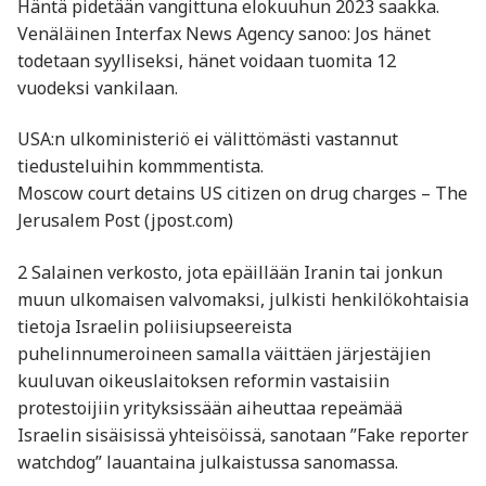
Häntä pidetään vangittuna elokuuhun 2023 saakka.
Venäläinen Interfax News Agency sanoo: Jos hänet
todetaan syylliseksi, hänet voidaan tuomita 12
vuodeksi vankilaan.
USA:n ulkoministeriö ei välittömästi vastannut
tiedusteluihin kommmentista.
Moscow court detains US citizen on drug charges – The
Jerusalem Post (jpost.com)
2 Salainen verkosto, jota epäillään Iranin tai jonkun
muun ulkomaisen valvomaksi, julkisti henkilökohtaisia
tietoja Israelin poliisiupseereista
puhelinnumeroineen samalla väittäen järjestäjien
kuuluvan oikeuslaitoksen reformin vastaisiin
protestoijiin yrityksissään aiheuttaa repeämää
Israelin sisäisissä yhteisöissä, sanotaan ”Fake reporter
watchdog” lauantaina julkaistussa sanomassa.