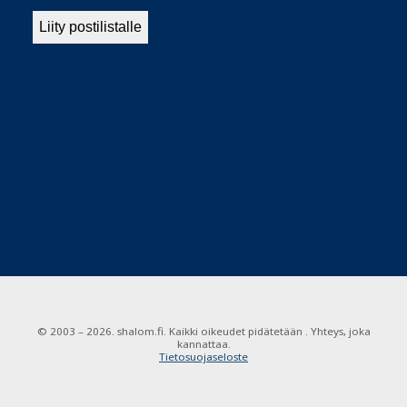
© 2003 – 2026. shalom.fi. Kaikki oikeudet pidätetään . Yhteys, joka
kannattaa.
Tietosuojaseloste