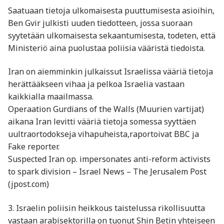
Saatuaan tietoja ulkomaisesta puuttumisesta asioihin,
Ben Gvir julkisti uuden tiedotteen, jossa suoraan
syytetään ulkomaisesta sekaantumisesta, todeten, että
Ministeriö aina puolustaa poliisia vääristä tiedoista.
Iran on aiemminkin julkaissut Israelissa vääriä tietoja
herättääkseen vihaa ja pelkoa Israelia vastaan
kaikkialla maailmassa.
Operaation Gurdians of the Walls (Muurien vartijat)
aikana Iran levitti vääriä tietoja somessa syyttäen
uultraortodokseja vihapuheista,raportoivat BBC ja
Fake reporter.
Suspected Iran op. impersonates anti-reform activists
to spark division – Israel News – The Jerusalem Post
(jpost.com)
3. Israelin poliisin heikkous taistelussa rikollisuutta
vastaan arabisektorilla on tuonut Shin Betin yhteiseen