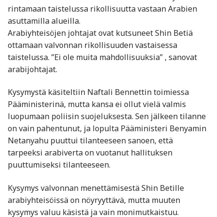
rintamaan taistelussa rikollisuutta vastaan Arabien
asuttamilla alueilla.
Arabiyhteisöjen johtajat ovat kutsuneet Shin Betiä
ottamaan valvonnan rikollisuuden vastaisessa
taistelussa. ”Ei ole muita mahdollisuuksia” , sanovat
arabijohtajat.
Kysymystä käsiteltiin Naftali Bennettin toimiessa
Pääministerinä, mutta kansa ei ollut vielä valmis
luopumaan poliisin suojeluksesta. Sen jälkeen tilanne
on vain pahentunut, ja lopulta Pääministeri Benyamin
Netanyahu puuttui tilanteeseen sanoen, että
tarpeeksi arabiverta on vuotanut hallituksen
puuttumiseksi tilanteeseen.
Kysymys valvonnan menettämisestä Shin Betille
arabiyhteisöissä on nöyryyttävä, mutta muuten
kysymys valuu käsistä ja vain monimutkaistuu.