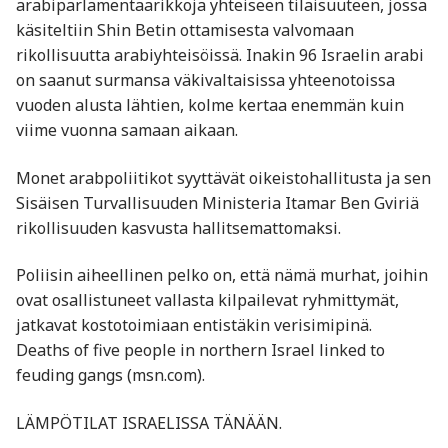
arabiparlamentaarikkoja yhteiseen tilaisuuteen, jossa
käsiteltiin Shin Betin ottamisesta valvomaan
rikollisuutta arabiyhteisöissä. Inakin 96 Israelin arabi
on saanut surmansa väkivaltaisissa yhteenotoissa
vuoden alusta lähtien, kolme kertaa enemmän kuin
viime vuonna samaan aikaan.
Monet arabpoliitikot syyttävät oikeistohallitusta ja sen
Sisäisen Turvallisuuden Ministeria Itamar Ben Gviriä
rikollisuuden kasvusta hallitsemattomaksi.
Poliisin aiheellinen pelko on, että nämä murhat, joihin
ovat osallistuneet vallasta kilpailevat ryhmittymät,
jatkavat kostotoimiaan entistäkin verisimipinä.
Deaths of five people in northern Israel linked to
feuding gangs (msn.com).
LÄMPÖTILAT ISRAELISSA TÄNÄÄN.