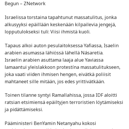
Begun – ZNetwork
Israelissa torstaina tapahtunut massatulitus, jonka
alkusyyksi epäillään keskenään kilpailevia jengejä,
lopputulokseksi tuli: Viisi ihmistä kuoli.
Tapaus alkoi auton pesulaitoksessa Yafiassa, Isaelin
arabien asumassa lähiössä lähellä Násaretia.
Israelin arabien asuttama laaja alue Yaviassa
lamaantui yleislakkoon protestína massatulitukseen,
joka vaati viiden ihmisen hengen, eivätkä poliisit
mahtaneet sille mitään, jos edes yrittivätkään.
Toinen tilanne syntyi Ramallahissa, jossa IDF aloitti
ratsian etsimiensä epäiltyjen terroristien löytämiseksi
ja pidättämiseksi.
Pääministeri BenYamin Netanyahu kokosi