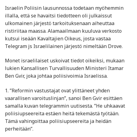
Israelin Poliisin lausunnossa todetaan myöhemmin
illalla, että se havaitsi tiedotteen oli julkaissut
ulkomainen järjestö tarkoituksenaan aiheuttaa
ristiriitaa maassa. Alamaailmaan kuuluva verkosto
kutsui iseään Kavaltajien Oikeus, josta vastaa
Telegram js Israelilainen järjestö nimeltään Drove.
Monet israelilaiset uskoivat tiedot oikeiksi, mukaan
lukien Kansallisen Turvallisuuden Ministeri Itamar
Ben Gvir, joka johtaa poliisivoimia Israelissa.
1. ”Reformin vastustajat ovat ylittäneet yhden
vaarallisen varoituslinjan”, sanoi Ben Gvir esittäen
samalla kuvan telegrammin uutisesta. ”He uhkaavat
poliisiupseereita estäen heitä tekemästä työtään.
Tämä vahingoittaa poliisiupseereita ja heidän
perheitään”.