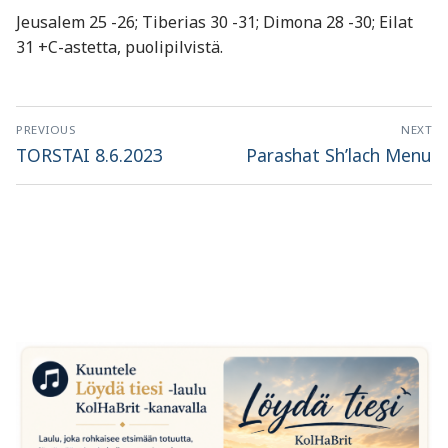
Jeusalem 25 -26; Tiberias 30 -31; Dimona 28 -30; Eilat
31 +C-astetta, puolipilvistä.
Artikkelien
PREVIOUS
NEXT
selaus
Previous
Next
TORSTAI 8.6.2023
Parashat Sh’lach Menu
post:
post: