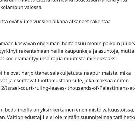
hkölampun valossa.
tta ovat viime vuosien aikana alkaneet rakentaa
tamaan kasvavan ongelman; heitä asuu monin paikoin Juude
 pyrkinyt rakentamaan heille kaupunkeja ja asuntoja, mutta
vät koe elämäntyylinsä rajua muutosta mielekkääksi.
 he ovat harjoittanet salakuljetusta naapurimaista, mikä
vät ja osoittavat luottamustaan sille, joka maksaa eniten.
2/Israel-court-ruling-leaves- thousands-of-Palestinians-at
loin beduiineilla on yksinkertainen enemmistö valtuustoissa,
n. Valtion edustajille ei ole mitään suunnitelmaa tätä hetk