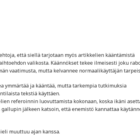
ehtoja, että siellä tarjotaan myös artikkelien kääntämistä
aihtoehdon valikosta. Käännökset tekee ilmeisesti joku rabo
tömän vaatimusta, mutta kelvannee normaalikäyttäjän tarpeis
ikea ymmärtää ja kääntää, mutta tarkempia tutkimuksia
ntilaista tekstiä käyttäen.
kkelien referoinnin luovuttamista kokonaan, koska ikäni asett
 gallupin jälkeen katsoin, että enemistö kannattaa käytän
mieli muuttuu ajan kanssa.