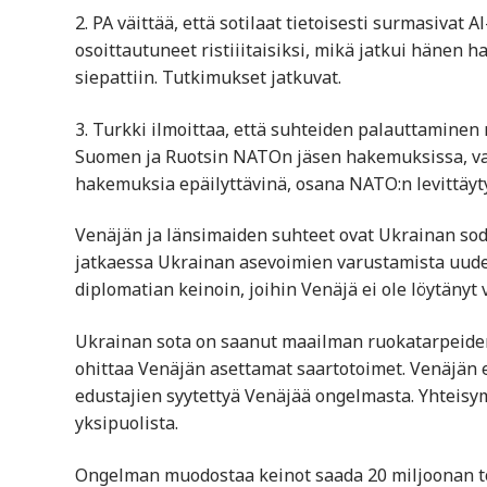
2. PA väittää, että sotilaat tietoisesti surmasivat 
osoittautuneet ristiiitaisiksi, mikä jatkui hänen h
siepattiin. Tutkimukset jatkuvat.
3. Turkki ilmoittaa, että suhteiden palauttaminen n
Suomen ja Ruotsin NATOn jäsen hakemuksissa, vaikk
hakemuksia epäilyttävinä, osana NATO:n levittäyty
Venäjän ja länsimaiden suhteet ovat Ukrainan sod
jatkaessa Ukrainan asevoimien varustamista uuden
diplomatian keinoin, joihin Venäjä ei ole löytänyt
Ukrainan sota on saanut maailman ruokatarpeiden
ohittaa Venäjän asettamat saartotoimet. Venäjän 
edustajien syytettyä Venäjää ongelmasta. Yhteis
yksipuolista.
Ongelman muodostaa keinot saada 20 miljoonan to