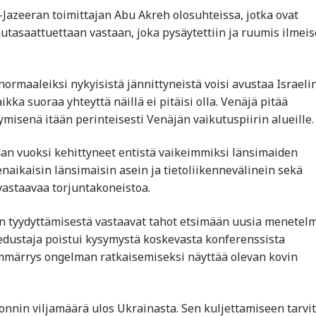
Al-Jazeeran toimittajan Abu Akreh olosuhteissa, jotka ovat
autasaattuettaan vastaan, joka pysäytettiin ja ruumis ilmeis
ormaaleiksi nykyisistä jännittyneistä voisi avustaa Israelin
a suoraa yhteyttä näillä ei pitäisi olla. Venäjä pitää
misenä itään perinteisesti Venäjän vaikutuspiirin alueille.
an vuoksi kehittyneet entistä vaikeimmiksi länsimaiden
aikaisin länsimaisin asein ja tietoliikennevälinein sekä
 vastaavaa torjuntakoneistoa.
 tyydyttämisestä vastaavat tahot etsimään uusia menetel
edustaja poistui kysymystä koskevasta konferenssista
ymmärrys ongelman ratkaisemiseksi näyttää olevan kovin
nnin viljamäärä ulos Ukrainasta. Sen kuljettamiseen tarvi