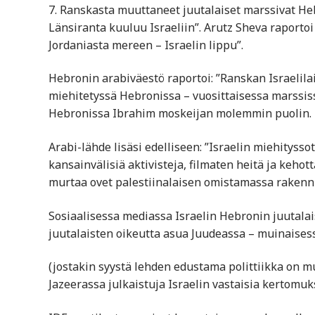
7. Ranskasta muuttaneet juutalaiset marssivat Hebr
Länsiranta kuuluu Israeliin”. Arutz Sheva raportoi
Jordaniasta mereen – Israelin lippu”.
Hebronin arabiväestö raportoi: ”Ranskan Israelilai
miehitetyssä Hebronissa – vuosittaisessa marssissa
Hebronissa Ibrahim moskeijan molemmin puolin.
Arabi-lähde lisäsi edelliseen: ”Israelin miehityssoti
kansainvälisiä aktivisteja, filmaten heitä ja keho
murtaa ovet palestiinalaisen omistamassa rakenn
Sosiaalisessa mediassa Israelin Hebronin juutalai
juutalaisten oikeutta asua Juudeassa – muinaises
(jostakin syystä lehden edustama polittiikka on mu
Jazeerassa julkaistuja Israelin vastaisia kertomuks