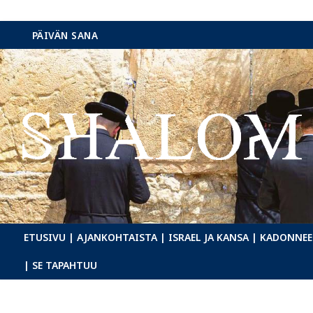
Hyppää
PÄIVÄN SANA
sisältöön
ETUSIVU
| AJANKOHTAISTA
| ISRAEL JA KANSA
| KADONNEE
| SE TAPAHTUU