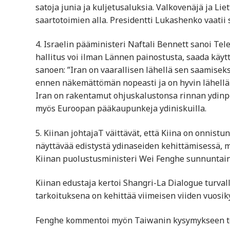
satoja junia ja kuljetusaluksia. Valkovenäjä ja L
saartotoimien alla. Presidentti Lukashenko vaatii
4. Israelin pääministeri Naftali Bennett sanoi Tel
hallitus voi ilman Lännen painostusta, saada käy
sanoen: ”Iran on vaarallisen lähellä sen saamiseks
ennen näkemättömän nopeasti ja on hyvin lähellä
Iran on rakentamut ohjuskalustonsa rinnan ydinp
myös Euroopan pääkaupunkeja ydiniskuilla.
5. Kiinan johtajaT väittävät, että Kiina on onnistu
näyttävää edistystä ydinaseiden kehittämisessä, m
Kiinan puolustusministeri Wei Fenghe sunnuntain
Kiinan edustaja kertoi Shangri-La Dialogue turva
tarkoituksena on kehittää viimeisen viiden vuosi
Fenghe kommentoi myön Taiwanin kysymykseen tode