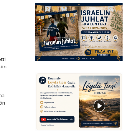
tti
iin.
aa
nön