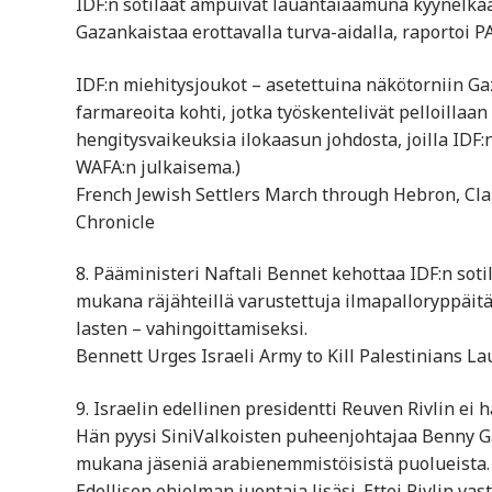
IDF:n sotilaat ampuivat lauantaiaamuna kyynelkaasu
Gazankaistaa erottavalla turva-aidalla, raportoi 
IDF:n miehitysjoukot – asetettuina näkötorniin G
farmareoita kohti, jotka työskentelivät pelloillaan
hengitysvaikeuksia ilokaasun johdosta, joilla IDF:n
WAFA:n julkaisema.)
French Jewish Settlers March through Hebron, Clai
Chronicle
8. Pääministeri Naftali Bennet kehottaa IDF:n soti
mukana räjähteillä varustettuja ilmapalloryppäitä 
lasten – vahingoittamiseksi.
Bennett Urges Israeli Army to Kill Palestinians L
9. Israelin edellinen presidentti Reuven Rivlin ei h
Hän pyysi SiniValkoisten puheenjohtajaa Benny Ga
mukana jäseniä arabienemmistöisistä puolueista.
Edellisen ohjelman juontaja lisäsi. Ettei Rivlin va