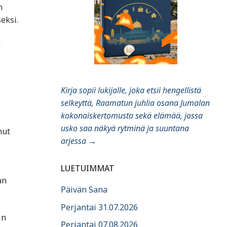
n
eksi.
n
Kirja sopii lukijalle, joka etsii hengellistä
selkeyttä, Raamatun juhlia osana Jumalan
kokonaiskertomusta sekä elämää, jossa
usko saa näkyä rytminä ja suuntana
nut
arjessa
→
LUETUIMMAT
an
Päivän Sana
Perjantai 31.07.2026
in
Perjantai 07.08.2026