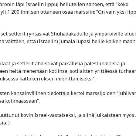
onin läpi Israelin lippuj heilutellen sanoen, että ”koko
 yli 1 200 ihmisen ottaneen osaa marssiin: ”On vain yksi lip
set setlerit ryntäsivät Shuhadakadulle ja ympäröiville aluei
 väittäen, että (Israelin) Jumala lupasi heille kaiken maan
laat ja setlerit ahdistivat paikallisia palestiinalaisia ja
ttaen heitä menemään kotiinsa, sotilaitten yrittäessä turhaa
uksessa kattokerroksen miehittämiseksi”.
sten kansainvälinen tiedottaja kertoi marssijoiden ”juhliva
sa kotimaassaan”.
uttunut kovin Israel-vastaiseksi, ja siinä julkaistaan myös 
ia. )