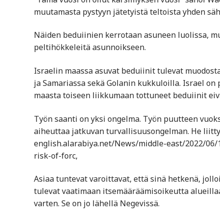
muutamasta pystyyn jätetyistä teltoista yhden sä
Näiden beduiinien kerrotaan asuneen luolissa, mu
peltihökkeleitä asunnoikseen.
Israelin maassa asuvat beduiinit tulevat muodos
ja Samariassa sekä Golanin kukkuloilla. Israel on
maasta toiseen liikkumaan tottuneet beduiinit ei
Työn saanti on yksi ongelma. Työn puutteen vuoksi
aiheuttaa jatkuvan turvallisuusongelman. He liitty
english.alarabiya.net/News/middle-east/2022/06/1
risk-of-forc,
Asiaa tuntevat varoittavat, että sinä hetkenä, jol
tulevat vaatimaan itsemääräämisoikeutta alueillaa
varten. Se on jo lähellä Negevissä.