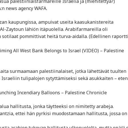
a palestiinlaisfarmareille Israelia ja (miehitettyä?)
PA:n news agency WAFA.
azan kaupungissa, ampuivat useita kaasukanistereita
 Al-Zaytoun lähiön itäpuolella. Arabifarmareilla oli
 sotilaat pommittivat heitä turva-aidalla. (Edellinen raportt
ming All West Bank Belongs to Israel (VIDEO) – Palestine
laita surmaamaan palestiinalaiset, jotka lähettävät tuulten
Israeliin tulipalojen sytyttämiseksi sekä asukkaiten – eten
aunching Incendiary Balloons – Palestine Chronicle
alua hallitusta, jonka täytteeksi on nimitetty arabeja.
ntzia, ettei hän pyrkisi muodostamaan hallitusta, jossa on
stusta arabien tukevan hallitusta ulkopuolelta, mutta epäili 