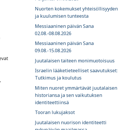
Nuorten kokemukset yhteisöllisyyden
ja kuulumisen tunteesta
Messiaaninen päivän Sana
02.08.-08.08.2026
n
Messiaaninen päivän Sana
09.08.-15.08.2026
evat
Juutalaisen taiteen monimuotoisuus
Israelin lääketieteelliset saavutukset:
Tutkimus ja koulutus
,
Miten nuoret ymmärtävät juutalaisen
historiansa ja sen vaikutuksen
identiteettiinsä
Tooran lukujaksot
Juutalaisen nuorison identiteetti
nykypäivän maailmassa