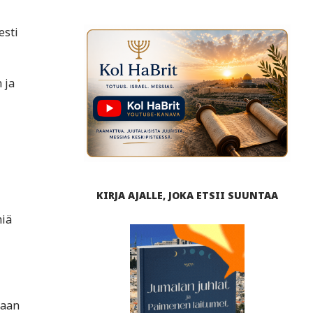
esti
 ja
KIRJA AJALLE, JOKA ETSII SUUNTAA
miä
taan