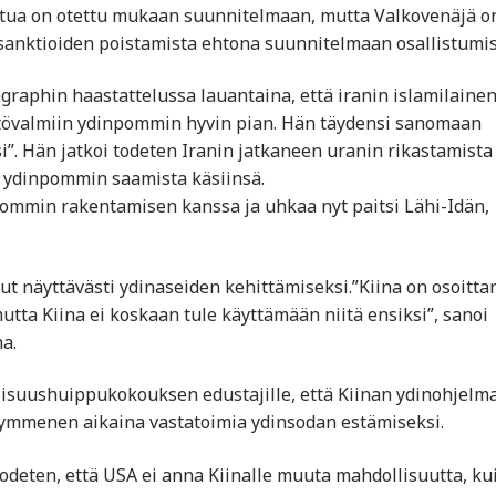
iettua on otettu mukaan suunnitelmaan, mutta Valkovenäjä o
 sanktioiden poistamista ehtona suunnitelmaan osallistumis
egraphin haastattelussa lauantaina, että iranin islamilaine
ttövalmiin ydinpommin hyvin pian. Hän täydensi sanomaan
i”. Hän jatkoi todeten Iranin jatkaneen uranin rikastamista
 ydinpommin saamista käsiinsä.
ommin rakentamisen kanssa ja uhkaa nyt paitsi Lähi-Idän,
nut näyttävästi ydinaseiden kehittämiseksi.”Kiina on osoitta
utta Kiina ei koskaan tule käyttämään niitä ensiksi”, sanoi
a.
llisuushuippukokouksen edustajille, että Kiinan ydinohjelm
kymmenen aikaina vastatoimia ydinsodan estämiseksi.
ten, että USA ei anna Kiinalle muuta mahdollisuutta, ku