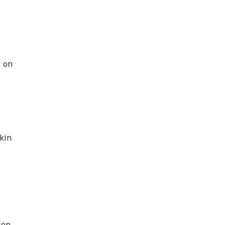
i on
kin
sen