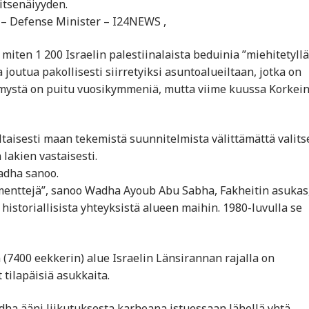
itsenäiyyden.
’ – Defense Minister – I24NEWS ,
 miten 1 200 Israelin palestiinalaista beduinia ”miehitetyllä
joutua pakollisesti siirretyiksi asuntoalueiltaan, jotka on
mystä on puitu vuosikymmeniä, mutta viime kuussa Korkei
altaisesti maan tekemistä suunnitelmista välittämättä valits
akien vastaisesti.
dha sanoo.
enttejä”, sanoo Wadha Ayoub Abu Sabha, Fakheitin asukas
 historiallisista yhteyksistä alueen maihin. 1980-luvulla se
 (7400 eekkerin) alue Israelin Länsirannan rajalla on
t tilapäisiä asukkaita.
dha ääni liikutuksesta karheana istuessaan lähellä yhtä