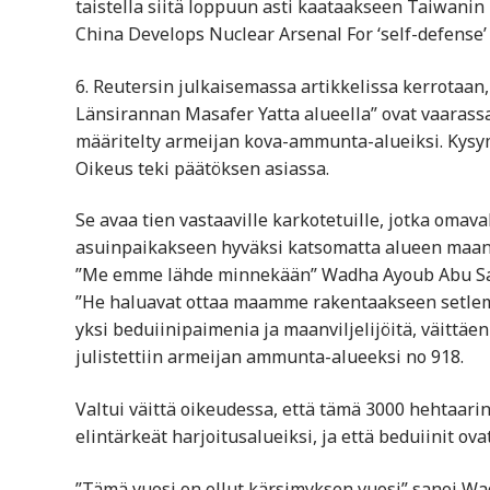
taistella siitä loppuun asti kaataakseen Taiwanin 
China Develops Nuclear Arsenal For ‘self-defense
6. Reutersin julkaisemassa artikkelissa kerrotaan,
Länsirannan Masafer Yatta alueella” ovat vaarassa 
määritelty armeijan kova-ammunta-alueiksi. Kysy
Oikeus teki päätöksen asiassa.
Se avaa tien vastaaville karkotetuille, jotka omav
asuinpaikakseen hyväksi katsomatta alueen maan l
”Me emme lähde minnekään” Wadha Ayoub Abu Sa
”He haluavat ottaa maamme rakentaakseen setlem
yksi beduiinipaimenia ja maanviljelijöitä, väittäen
julistettiin armeijan ammunta-alueeksi no 918.
Valtui väittä oikeudessa, että tämä 3000 hehtaarin
elintärkeät harjoitusalueiksi, ja että beduiinit ova
”Tämä vuosi on ollut kärsimyksen vuosi” sanoi Wa