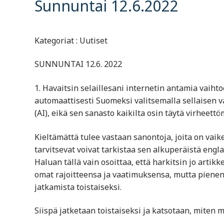
Sunnuntai 12.6.2022
Kategoriat : Uutiset
SUNNUNTAI 12.6. 2022
1. Havaitsin selaillesani internetin antamia vaihto
automaattisesti Suomeksi valitsemalla sellaisen v
(AI), eikä sen sanasto kaikilta osin täytä virheet
Kieltämättä tulee vastaan sanontoja, joita on va
tarvitsevat voivat tarkistaa sen alkuperäistä engla
Haluan tällä vain osoittaa, että harkitsin jo arti
omat rajoitteensa ja vaatimuksensa, mutta pienen
jatkamista toistaiseksi.
Siispä jatketaan toistaiseksi ja katsotaan, miten 