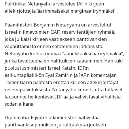
Politiikka: Netanyahu arvostelee IAF:n kirjeen
allekirjoittajia ’äärimmäiseksi marginaaliryhmäksi’
Pääministeri Benjamin Netanyahu on arvostellut
Israelin ilmavoimien (IAF) reservilentäjien ryhmää,
joka julkaisi kirjeen vaatiakseen panttivankien
vapauttamista ennen sotatoimien jatkamista.
Netanyahu kutsui ryhmää ”äänekkääksi ääriryhmäksi”,
jonka tavoitteena on hallituksen kaataminen. Hän tuki
puolustusministeri Israel Katzin, IDF:n
esikuntapäällikön Eyal Zamirin ja IAF:n komentajan
Tomer Barin päätöstä erottaa kirjeen allekirjoittajat
reservipalveluksesta. Netanyahu korosti, että tällaiset
lausunnot heikentävät IDF:ää ja vahvistavat vihollisia
sodan aikana. ​
Diplomatia: Egyptin ulkoministeri vahvistaa
panttivankisopimuksen ja tulitaukotarjouksen