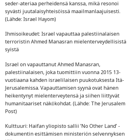
seder-ateriaa perheidensä kanssa, mikä resonoi
syvästi juutalaisyhteisöissä maailmanlaajuisesti.
(Lähde: Israel Hayom)
Ihmisoikeudet: Israel vapauttaa palestiinalaisen
terroristin Ahmed Manasran mielenterveydellisistä
syistä
Israel on vapauttanut Ahmed Manasran,
palestiinalaisen, joka tuomittiin vuonna 2015 13-
vuotiaana kahden israelilaisen puukotuksesta Itä-
Jerusalemissa. Vapauttamisen syynä ovat hänen
heikentynyt mielenterveytensä ja siihen liittyvät
humanitaariset näkökohdat. (Lähde: The Jerusalem
Post)
Kulttuuri: Haifan yliopisto sallii ’No Other Land’ -
dokumentin esittämisen ministeriön selvennyksen