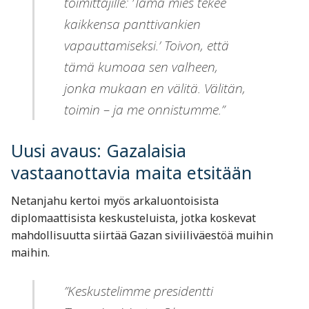
toimittajille: ’Tämä mies tekee
kaikkensa panttivankien
vapauttamiseksi.’ Toivon, että
tämä kumoaa sen valheen,
jonka mukaan en välitä. Välitän,
toimin – ja me onnistumme.”
Uusi avaus: Gazalaisia
vastaanottavia maita etsitään
Netanjahu kertoi myös arkaluontoisista
diplomaattisista keskusteluista, jotka koskevat
mahdollisuutta siirtää Gazan siviiliväestöä muihin
maihin.
”Keskustelimme presidentti