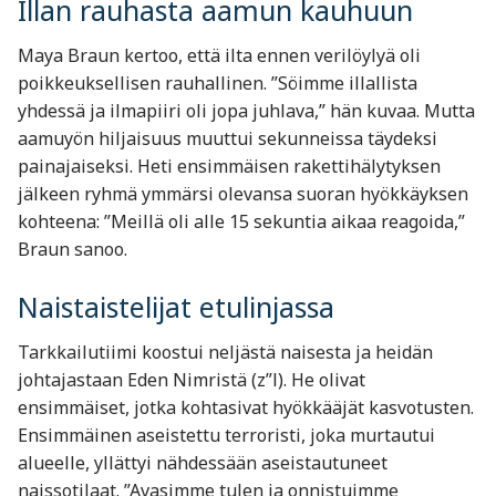
Illan rauhasta aamun kauhuun
Maya Braun kertoo, että ilta ennen verilöylyä oli
poikkeuksellisen rauhallinen. ”Söimme illallista
yhdessä ja ilmapiiri oli jopa juhlava,” hän kuvaa. Mutta
aamuyön hiljaisuus muuttui sekunneissa täydeksi
painajaiseksi. Heti ensimmäisen rakettihälytyksen
jälkeen ryhmä ymmärsi olevansa suoran hyökkäyksen
kohteena: ”Meillä oli alle 15 sekuntia aikaa reagoida,”
Braun sanoo.
Naistaistelijat etulinjassa
Tarkkailutiimi koostui neljästä naisesta ja heidän
johtajastaan Eden Nimristä (z”l). He olivat
ensimmäiset, jotka kohtasivat hyökkääjät kasvotusten.
Ensimmäinen aseistettu terroristi, joka murtautui
alueelle, yllättyi nähdessään aseistautuneet
naissotilaat. ”Avasimme tulen ja onnistuimme