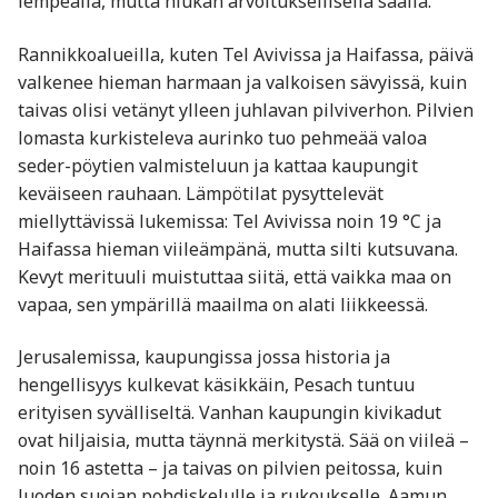
lempeällä, mutta hiukan arvoituksellisella säällä.
Rannikkoalueilla, kuten Tel Avivissa ja Haifassa, päivä
valkenee hieman harmaan ja valkoisen sävyissä, kuin
taivas olisi vetänyt ylleen juhlavan pilviverhon. Pilvien
lomasta kurkisteleva aurinko tuo pehmeää valoa
seder-pöytien valmisteluun ja kattaa kaupungit
keväiseen rauhaan. Lämpötilat pysyttelevät
miellyttävissä lukemissa: Tel Avivissa noin 19 °C ja
Haifassa hieman viileämpänä, mutta silti kutsuvana.
Kevyt merituuli muistuttaa siitä, että vaikka maa on
vapaa, sen ympärillä maailma on alati liikkeessä.
Jerusalemissa, kaupungissa jossa historia ja
hengellisyys kulkevat käsikkäin, Pesach tuntuu
erityisen syvälliseltä. Vanhan kaupungin kivikadut
ovat hiljaisia, mutta täynnä merkitystä. Sää on viileä –
noin 16 astetta – ja taivas on pilvien peitossa, kuin
luoden suojan pohdiskelulle ja rukoukselle. Aamun