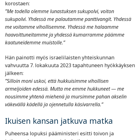
korostaen:
”Me todella olemme lunastuksen sukupolvi, voiton
sukupolvi. Yhdessä me palautamme panttivangit. Yhdessä
me voitamme vihollisemme. Yhdessä me halaamme
haavoittuneitamme ja yhdessä kumarramme päämme
kaatuneidemme muistolle.”
Hän painotti myös israelilaisten yhteiskunnan
vahvuutta 7. lokakuuta 2023 tapahtuneen hyökkäyksen
jälkeen:
”Silloin moni uskoi, että hukkuisimme vihollisen
armeijoiden edessä. Mutta me emme hukkuneet — me
nousimme yhtenä miehenä ja mursimme pahan akselin
väkevällä kädellä ja ojennetulla käsivarrella.”
Ikuisen kansan jatkuva matka
Puheensa lopuksi pääministeri esitti toivon ja