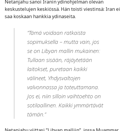
Netanjahu sanoi Iranin ydinohjelman olevan
keskustelujen keskiössä. Hän toisti viestinsä: Iran ei
saa koskaan hankkia ydinaseita.
”Tämä voidaan ratkaista
sopimuksella – mutta vain, jos
se on Libyan mallin mukainen:
Tullaan sisään, räjäytetään
laitokset, puretaan kaikki
välineet, Yhdysvaltojen
valvonnassa ja toteuttamana.
Jos ei, niin silloin vaihtoehto on
sotilaallinen. Kaikki ymmärtävät
tämän.”
Netanjahu viittasi ”Libyan malliin”, jossa Muammar