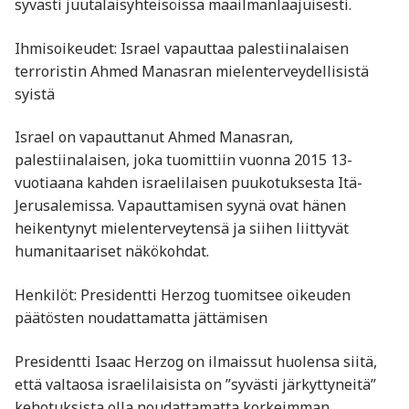
syvästi juutalaisyhteisöissä maailmanlaajuisesti. ​
Ihmisoikeudet: Israel vapauttaa palestiinalaisen
terroristin Ahmed Manasran mielenterveydellisistä
syistä
Israel on vapauttanut Ahmed Manasran,
palestiinalaisen, joka tuomittiin vuonna 2015 13-
vuotiaana kahden israelilaisen puukotuksesta Itä-
Jerusalemissa. Vapauttamisen syynä ovat hänen
heikentynyt mielenterveytensä ja siihen liittyvät
humanitaariset näkökohdat. ​
Henkilöt: Presidentti Herzog tuomitsee oikeuden
päätösten noudattamatta jättämisen
Presidentti Isaac Herzog on ilmaissut huolensa siitä,
että valtaosa israelilaisista on ”syvästi järkyttyneitä”
kehotuksista olla noudattamatta korkeimman