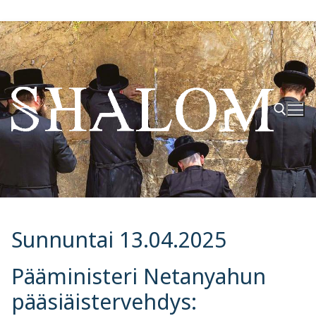
Hyppää
sisältöön
Hae:
Sunnuntai 13.04.2025
Pääministeri Netanyahun
pääsiäistervehdys: