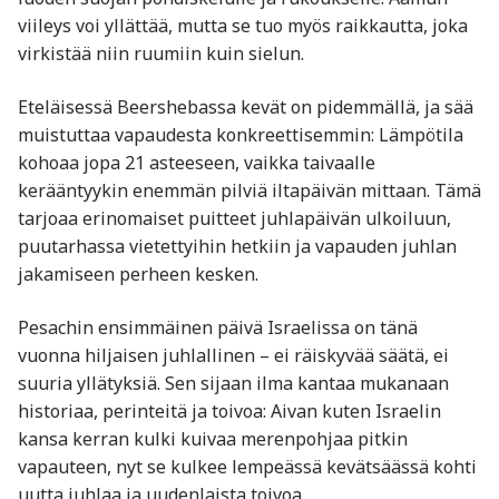
viileys voi yllättää, mutta se tuo myös raikkautta, joka
virkistää niin ruumiin kuin sielun.
Eteläisessä Beershebassa kevät on pidemmällä, ja sää
muistuttaa vapaudesta konkreettisemmin: Lämpötila
kohoaa jopa 21 asteeseen, vaikka taivaalle
kerääntyykin enemmän pilviä iltapäivän mittaan. Tämä
tarjoaa erinomaiset puitteet juhlapäivän ulkoiluun,
puutarhassa vietettyihin hetkiin ja vapauden juhlan
jakamiseen perheen kesken.
Pesachin ensimmäinen päivä Israelissa on tänä
vuonna hiljaisen juhlallinen – ei räiskyvää säätä, ei
suuria yllätyksiä. Sen sijaan ilma kantaa mukanaan
historiaa, perinteitä ja toivoa: Aivan kuten Israelin
kansa kerran kulki kuivaa merenpohjaa pitkin
vapauteen, nyt se kulkee lempeässä kevätsäässä kohti
uutta juhlaa ja uudenlaista toivoa.