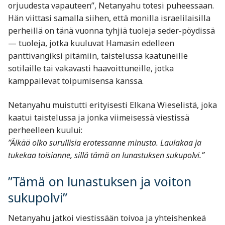
orjuudesta vapauteen”, Netanyahu totesi puheessaan.
Hän viittasi samalla siihen, että monilla israelilaisilla
perheillä on tänä vuonna tyhjiä tuoleja seder-pöydissä
— tuoleja, jotka kuuluvat Hamasin edelleen
panttivangiksi pitämiin, taistelussa kaatuneille
sotilaille tai vakavasti haavoittuneille, jotka
kamppailevat toipumisensa kanssa.
Netanyahu muistutti erityisesti Elkana Wieselistä, joka
kaatui taistelussa ja jonka viimeisessä viestissä
perheelleen kuului:
”Älkää olko surullisia erotessanne minusta. Laulakaa ja
tukekaa toisianne, sillä tämä on lunastuksen sukupolvi.”
”Tämä on lunastuksen ja voiton
sukupolvi”
Netanyahu jatkoi viestissään toivoa ja yhteishenkeä