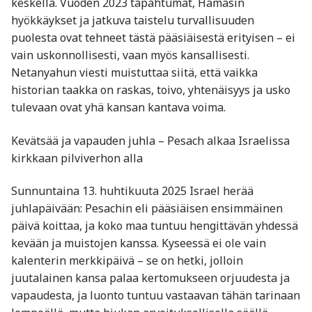
keskellä. Vuoden 2023 tapahtumat, Hamasin
hyökkäykset ja jatkuva taistelu turvallisuuden
puolesta ovat tehneet tästä pääsiäisestä erityisen – ei
vain uskonnollisesti, vaan myös kansallisesti.
Netanyahun viesti muistuttaa siitä, että vaikka
historian taakka on raskas, toivo, yhtenäisyys ja usko
tulevaan ovat yhä kansan kantava voima.
Kevätsää ja vapauden juhla – Pesach alkaa Israelissa
kirkkaan pilviverhon alla
Sunnuntaina 13. huhtikuuta 2025 Israel herää
juhlapäivään: Pesachin eli pääsiäisen ensimmäinen
päivä koittaa, ja koko maa tuntuu hengittävän yhdessä
kevään ja muistojen kanssa. Kyseessä ei ole vain
kalenterin merkkipäivä – se on hetki, jolloin
juutalainen kansa palaa kertomukseen orjuudesta ja
vapaudesta, ja luonto tuntuu vastaavan tähän tarinaan