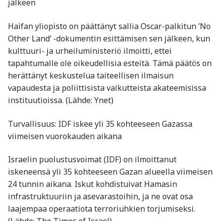
jälkeen
Haifan yliopisto on päättänyt sallia Oscar-palkitun ’No
Other Land’ -dokumentin esittämisen sen jälkeen, kun
kulttuuri- ja urheiluministeriö ilmoitti, ettei
tapahtumalle ole oikeudellisia esteitä. Tämä päätös on
herättänyt keskustelua taiteellisen ilmaisun
vapaudesta ja poliittisista vaikutteista akateemisissa
instituutioissa. (Lähde: Ynet)
Turvallisuus: IDF iskee yli 35 kohteeseen Gazassa
viimeisen vuorokauden aikana
Israelin puolustusvoimat (IDF) on ilmoittanut
iskeneensä yli 35 kohteeseen Gazan alueella viimeisen
24 tunnin aikana. Iskut kohdistuivat Hamasin
infrastruktuuriin ja asevarastoihin, ja ne ovat osa
laajempaa operaatiota terroriuhkien torjumiseksi.