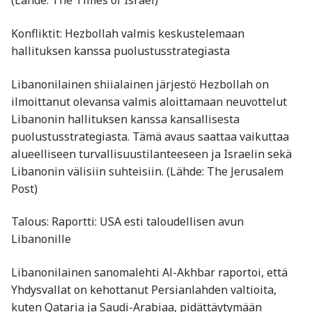
(Lähde: The Times of Israel)
Konfliktit: Hezbollah valmis keskustelemaan
hallituksen kanssa puolustusstrategiasta
Libanonilainen shiialainen järjestö Hezbollah on
ilmoittanut olevansa valmis aloittamaan neuvottelut
Libanonin hallituksen kanssa kansallisesta
puolustusstrategiasta. Tämä avaus saattaa vaikuttaa
alueelliseen turvallisuustilanteeseen ja Israelin sekä
Libanonin välisiin suhteisiin. (Lähde: The Jerusalem
Post)
Talous: Raportti: USA esti taloudellisen avun
Libanonille
Libanonilainen sanomalehti Al-Akhbar raportoi, että
Yhdysvallat on kehottanut Persianlahden valtioita,
kuten Qataria ja Saudi-Arabiaa, pidättäytymään