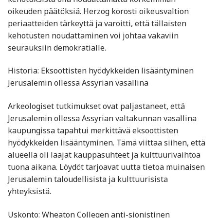
oikeuden päätöksiä. Herzog korosti oikeusvaltion
periaatteiden tärkeyttä ja varoitti, että tällaisten
kehotusten noudattaminen voi johtaa vakaviin
seurauksiin demokratialle.
Historia: Eksoottisten hyödykkeiden lisääntyminen
Jerusalemin ollessa Assyrian vasallina
Arkeologiset tutkimukset ovat paljastaneet, että
Jerusalemin ollessa Assyrian valtakunnan vasallina
kaupungissa tapahtui merkittävä eksoottisten
hyödykkeiden lisääntyminen. Tämä viittaa siihen, että
alueella oli laajat kauppasuhteet ja kulttuurivaihtoa
tuona aikana. Löydöt tarjoavat uutta tietoa muinaisen
Jerusalemin taloudellisista ja kulttuurisista
yhteyksistä.
Uskonto: Wheaton Collegen anti-sionistinen