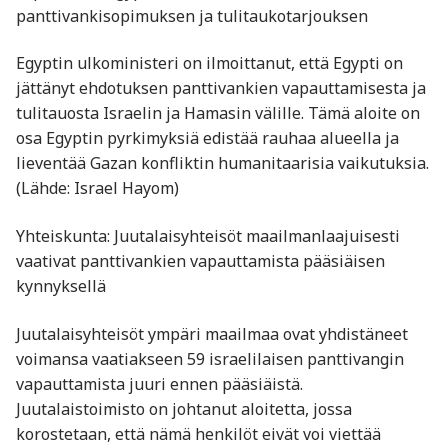
panttivankisopimuksen ja tulitaukotarjouksen
Egyptin ulkoministeri on ilmoittanut, että Egypti on
jättänyt ehdotuksen panttivankien vapauttamisesta ja
tulitauosta Israelin ja Hamasin välille. Tämä aloite on
osa Egyptin pyrkimyksiä edistää rauhaa alueella ja
lieventää Gazan konfliktin humanitaarisia vaikutuksia.
(Lähde: Israel Hayom)
Yhteiskunta: Juutalaisyhteisöt maailmanlaajuisesti
vaativat panttivankien vapauttamista pääsiäisen
kynnyksellä
Juutalaisyhteisöt ympäri maailmaa ovat yhdistäneet
voimansa vaatiakseen 59 israelilaisen panttivangin
vapauttamista juuri ennen pääsiäistä.
Juutalaistoimisto on johtanut aloitetta, jossa
korostetaan, että nämä henkilöt eivät voi viettää