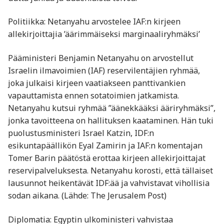
Politiikka: Netanyahu arvostelee IAF:n kirjeen
allekirjoittajia ’äärimmäiseksi marginaaliryhmäksi’
Pääministeri Benjamin Netanyahu on arvostellut
Israelin ilmavoimien (IAF) reservilentäjien ryhmää,
joka julkaisi kirjeen vaatiakseen panttivankien
vapauttamista ennen sotatoimien jatkamista.
Netanyahu kutsui ryhmää ”äänekkääksi ääriryhmäksi”,
jonka tavoitteena on hallituksen kaataminen. Hän tuki
puolustusministeri Israel Katzin, IDF:n
esikuntapäällikön Eyal Zamirin ja IAF:n komentajan
Tomer Barin päätöstä erottaa kirjeen allekirjoittajat
reservipalveluksesta. Netanyahu korosti, että tällaiset
lausunnot heikentävät IDF:ää ja vahvistavat vihollisia
sodan aikana. (Lähde: The Jerusalem Post)
Diplomatia: Egyptin ulkoministeri vahvistaa