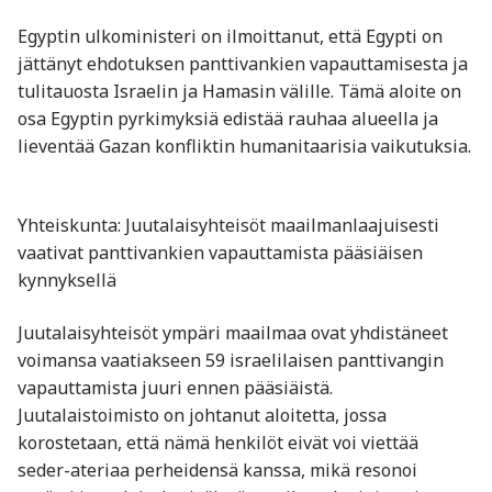
Egyptin ulkoministeri on ilmoittanut, että Egypti on
jättänyt ehdotuksen panttivankien vapauttamisesta ja
tulitauosta Israelin ja Hamasin välille. Tämä aloite on
osa Egyptin pyrkimyksiä edistää rauhaa alueella ja
lieventää Gazan konfliktin humanitaarisia vaikutuksia.
Yhteiskunta: Juutalaisyhteisöt maailmanlaajuisesti
vaativat panttivankien vapauttamista pääsiäisen
kynnyksellä
Juutalaisyhteisöt ympäri maailmaa ovat yhdistäneet
voimansa vaatiakseen 59 israelilaisen panttivangin
vapauttamista juuri ennen pääsiäistä.
Juutalaistoimisto on johtanut aloitetta, jossa
korostetaan, että nämä henkilöt eivät voi viettää
seder-ateriaa perheidensä kanssa, mikä resonoi