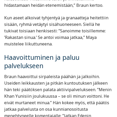
hidastamaan heidän etenemistään,” Braun kertoo.
Kun aseet alkoivat tyhjentyä ja granaatteja heitettiin
sisään, ryhmä vetäytyi sisähuoneeseen. Siellä he
tukivat toisiaan henkisesti: ”Sanoimme toisillemme:
’Rakastan sinua.’ Se antoi voimaa jatkaa,” Maya
muistelee liikuttuneena.
Haavoittuminen ja paluu
palvelukseen
Braun haavoittui sirpaleista päähän ja jalkoihin.
Useiden leikkausten ja pitkän kuntoutuksen jälkeen
hän teki päätöksen palata aktiivipalvelukseen. ”Menin
Khan Yunisiin joulukuussa – se oli minun voittoni. He
eivät murtaneet minua.” Hän kokee myös, että päätös
jatkaa palvelusta on osa kunnianosoitusta
menehtyneelle komentajalle: ”Jatkan Edenin