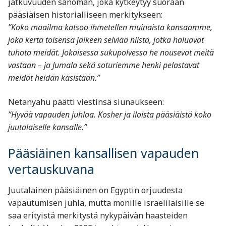
jatkuvuuden sanoman, joka kytkeytyy suoraan
pääsiäisen historialliseen merkitykseen:
”Koko maailma katsoo ihmetellen muinaista kansaamme,
joka kerta toisensa jälkeen selviää niistä, jotka haluavat
tuhota meidät. Jokaisessa sukupolvessa he nousevat meitä
vastaan – ja Jumala sekä soturiemme henki pelastavat
meidät heidän käsistään.”
Netanyahu päätti viestinsä siunaukseen:
”Hyvää vapauden juhlaa. Kosher ja iloista pääsiäistä koko
juutalaiselle kansalle.”
Pääsiäinen kansallisen vapauden
vertauskuvana
Juutalainen pääsiäinen on Egyptin orjuudesta
vapautumisen juhla, mutta monille israelilaisille se
saa erityistä merkitystä nykypäivän haasteiden