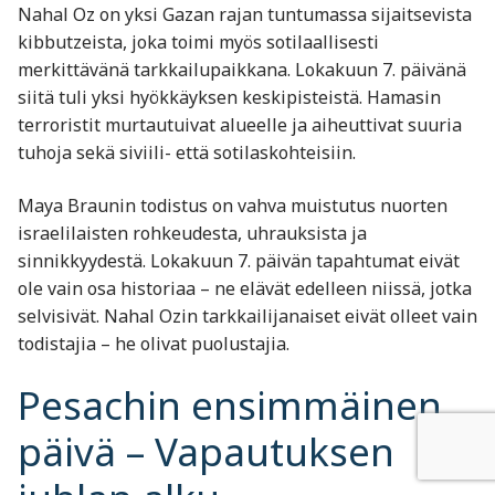
Nahal Oz on yksi Gazan rajan tuntumassa sijaitsevista
kibbutzeista, joka toimi myös sotilaallisesti
merkittävänä tarkkailupaikkana. Lokakuun 7. päivänä
siitä tuli yksi hyökkäyksen keskipisteistä. Hamasin
terroristit murtautuivat alueelle ja aiheuttivat suuria
tuhoja sekä siviili- että sotilaskohteisiin.
Maya Braunin todistus on vahva muistutus nuorten
israelilaisten rohkeudesta, uhrauksista ja
sinnikkyydestä. Lokakuun 7. päivän tapahtumat eivät
ole vain osa historiaa – ne elävät edelleen niissä, jotka
selvisivät. Nahal Ozin tarkkailijanaiset eivät olleet vain
todistajia – he olivat puolustajia.
Pesachin ensimmäinen
päivä – Vapautuksen