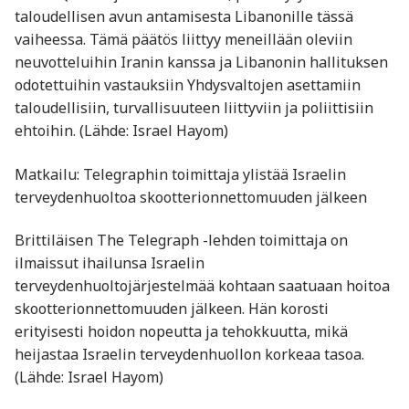
taloudellisen avun antamisesta Libanonille tässä
vaiheessa. Tämä päätös liittyy meneillään oleviin
neuvotteluihin Iranin kanssa ja Libanonin hallituksen
odotettuihin vastauksiin Yhdysvaltojen asettamiin
taloudellisiin, turvallisuuteen liittyviin ja poliittisiin
ehtoihin. (Lähde: Israel Hayom)
Matkailu: Telegraphin toimittaja ylistää Israelin
terveydenhuoltoa skootterionnettomuuden jälkeen
Brittiläisen The Telegraph -lehden toimittaja on
ilmaissut ihailunsa Israelin
terveydenhuoltojärjestelmää kohtaan saatuaan hoitoa
skootterionnettomuuden jälkeen. Hän korosti
erityisesti hoidon nopeutta ja tehokkuutta, mikä
heijastaa Israelin terveydenhuollon korkeaa tasoa.
(Lähde: Israel Hayom)