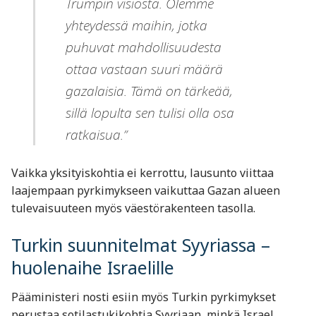
Trumpin visiosta. Olemme
yhteydessä maihin, jotka
puhuvat mahdollisuudesta
ottaa vastaan suuri määrä
gazalaisia. Tämä on tärkeää,
sillä lopulta sen tulisi olla osa
ratkaisua.”
Vaikka yksityiskohtia ei kerrottu, lausunto viittaa
laajempaan pyrkimykseen vaikuttaa Gazan alueen
tulevaisuuteen myös väestörakenteen tasolla.
Turkin suunnitelmat Syyriassa –
huolenaihe Israelille
Pääministeri nosti esiin myös Turkin pyrkimykset
perustaa sotilastukikohtia Syyriaan, minkä Israel