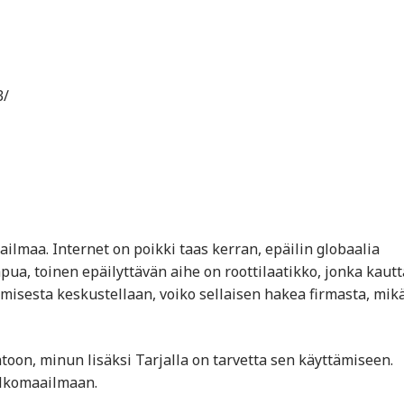
3/
ilmaa. Internet on poikki taas kerran, epäilin globaalia
 apua, toinen epäilyttävän aihe on roottilaatikko, jonka kautt
misesta keskustellaan, voiko sellaisen hakea firmasta, mik
oon, minun lisäksi Tarjalla on tarvetta sen käyttämiseen.
ulkomaailmaan.