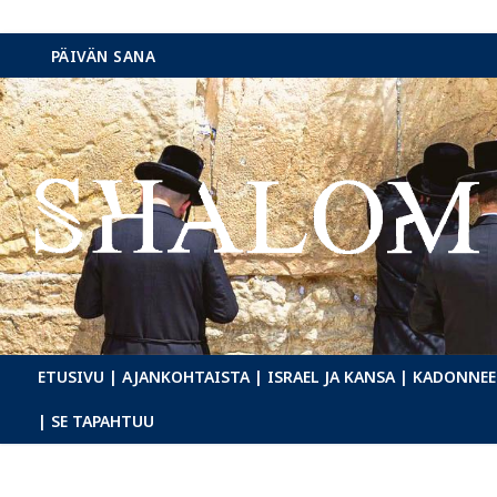
Hyppää
PÄIVÄN SANA
sisältöön
ETUSIVU
| AJANKOHTAISTA
| ISRAEL JA KANSA
| KADONNEE
| SE TAPAHTUU