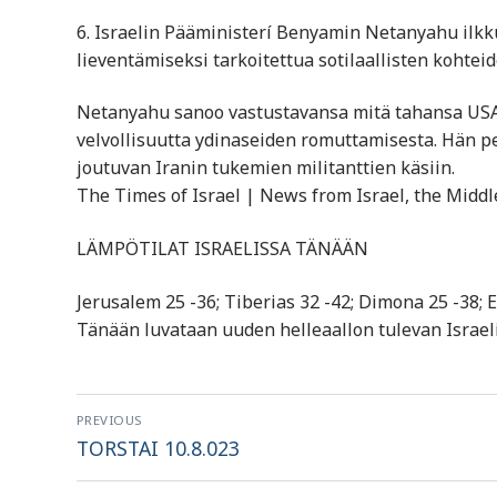
6. Israelin Pääministerí Benyamin Netanyahu ilkku
lieventämiseksi tarkoitettua sotilaallisten kohte
Netanyahu sanoo vastustavansa mitä tahansa USA:n 
velvollisuutta ydinaseiden romuttamisesta. Hän pe
joutuvan Iranin tukemien militanttien käsiin.
The Times of Israel | News from Israel, the Middl
LÄMPÖTILAT ISRAELISSA TÄNÄÄN
Jerusalem 25 -36; Tiberias 32 -42; Dimona 25 -38; E
Tänään luvataan uuden helleaallon tulevan Israeli
Artikkelien
PREVIOUS
selaus
Previous
TORSTAI 10.8.023
post: