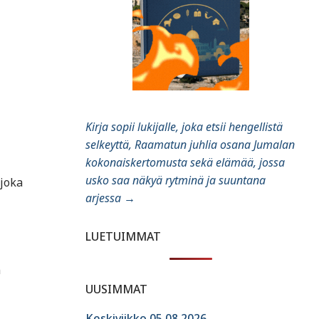
Kirja sopii lukijalle, joka etsii hengellistä
selkeyttä, Raamatun juhlia osana Jumalan
kokonaiskertomusta sekä elämää, jossa
usko saa näkyä rytminä ja suuntana
 joka
arjessa
→
LUETUIMMAT
n
UUSIMMAT
Keskiviikko 05.08.2026