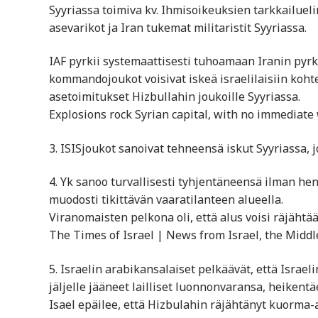
Syyriassa toimiva kv. Ihmisoikeuksien tarkkailueli
asevarikot ja Iran tukemat militaristit Syyriassa.
IAF pyrkii systemaattisesti tuhoamaan Iranin pyrk
kommandojoukot voisivat iskeä israelilaisiin kohte
asetoimitukset Hizbullahin joukoille Syyriassa.
Explosions rock Syrian capital, with no immediate 
3. ISISjoukot sanoivat tehneensä iskut Syyriassa, j
4. Yk sanoo turvallisesti tyhjentäneensä ilman he
muodosti tikittävän vaaratilanteen alueella.
Viranomaisten pelkona oli, että alus voisi räjähtää
The Times of Israel | News from Israel, the Middl
5. Israelin arabikansalaiset pelkäävät, että Israe
jäljelle jääneet lailliset luonnonvaransa, heiken
Isael epäilee, että Hizbulahin räjähtänyt kuorma-a