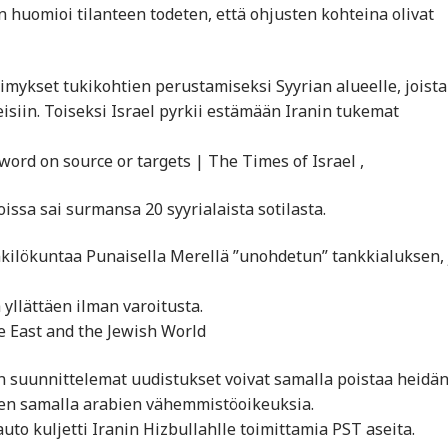
n huomioi tilanteen todeten, että ohjusten kohteina olivat
imykset tukikohtien perustamiseksi Syyrian alueelle, joista
isiin. Toiseksi Israel pyrkii estämään Iranin tukemat
word on source or targets | The Times of Israel ,
oissa sai surmansa 20 syyrialaista sotilasta.
nkilökuntaa Punaisella Merellä ”unohdetun” tankkialuksen,
 yllättäen ilman varoitusta.
e East and the Jewish World
lin suunnittelemat uudistukset voivat samalla poistaa heidä
täen samalla arabien vähemmistöoikeuksia.
uto kuljetti Iranin Hizbullahlle toimittamia PST aseita.