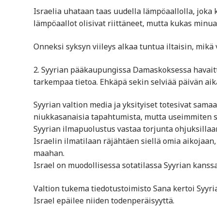
Israelia uhataan taas uudella lämpöaallolla, joka 
lämpöaallot olisivat riittäneet, mutta kukas minu
Onneksi syksyn viileys alkaa tuntua iltaisin, mikä 
2. Syyrian pääkaupungissa Damaskoksessa havaittiin
tarkempaa tietoa. Ehkäpä sekin selviää päivän aik
Syyrian valtion media ja yksityiset totesivat sam
niukkasanaisia tapahtumista, mutta useimmiten sy
Syyrian ilmapuolustus vastaa torjunta ohjuksillaa
Israelin ilmatilaan räjähtäen siellä omia aikoja
maahan.
Israel on muodollisessa sotatilassa Syyrian kanss
Valtion tukema tiedotustoimisto Sana kertoi Syyr
Israel epäilee niiden todenperäisyyttä.