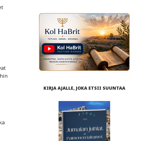
et
vat
hin
KIRJA AJALLE, JOKA ETSII SUUNTAA
ka