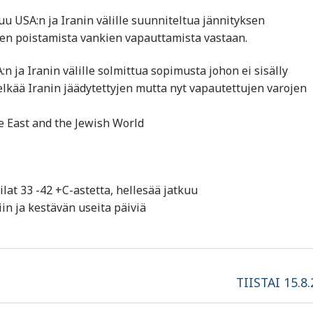
u USA:n ja Iranin välille suunniteltua jännityksen
iden poistamista vankien vapauttamista vastaan.
ja Iranin välille solmittua sopimusta johon ei sisälly
lkää Iranin jäädytettyjen mutta nyt vapautettujen varojen
e East and the Jewish World
ilat 33 -42 +C-astetta, hellesää jatkuu
in ja kestävän useita päiviä
Next
TIISTAI 15.8
post: