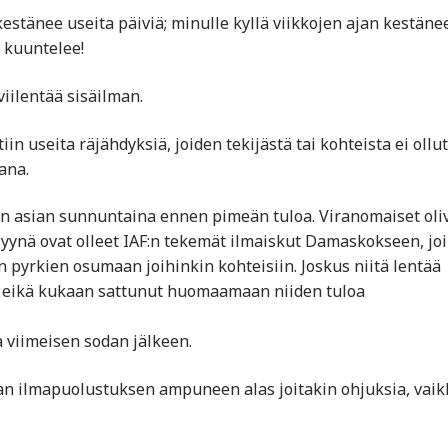
kestänee useita päiviä; minulle kyllä viikkojen ajan kestäne
a kuuntelee!
viilentää sisäilman.
 useita räjähdyksiä, joiden tekijästä tai kohteista ei ollut
ana.
aan asian sunnuntaina ennen pimeän tuloa. Viranomaiset oli
ynä ovat olleet IAF:n tekemät ilmaiskut Damaskokseen, joi
n pyrkien osumaan joihinkin kohteisiin. Joskus niitä lentää
an, eikä kukaan sattunut huomaamaan niiden tuloa
a viimeisen sodan jälkeen.
ian ilmapuolustuksen ampuneen alas joitakin ohjuksia, vaik