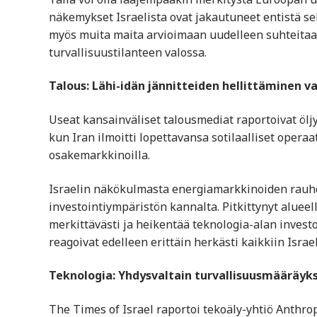
näkemykset Israelista ovat jakautuneet entistä s
myös muita maita arvioimaan uudelleen suhteitaan
turvallisuustilanteen valossa.
Talous: Lähi-idän jännitteiden hellittäminen v
Useat kansainväliset talousmediat raportoivat öl
kun Iran ilmoitti lopettavansa sotilaalliset operaa
osakemarkkinoilla.
Israelin näkökulmasta energiamarkkinoiden rauho
investointiympäristön kannalta. Pitkittynyt alueel
merkittävästi ja heikentää teknologia-alan investo
reagoivat edelleen erittäin herkästi kaikkiin Israe
Teknologia: Yhdysvaltain turvallisuusmääräyk
The Times of Israel raportoi tekoäly-yhtiö Anthro