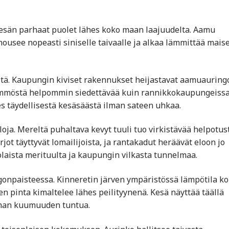
kesän parhaat puolet lähes koko maan laajuudelta. Aamu
nousee nopeasti siniselle taivaalle ja alkaa lämmittää mai
ltä. Kaupungin kiviset rakennukset heijastavat aamuauring
lämmöstä helpommin siedettävää kuin rannikkokaupungeissa
s täydellisestä kesäsäästä ilman sateen uhkaa.
loja. Mereltä puhaltava kevyt tuuli tuo virkistävää helpotus
t täyttyvät lomailijoista, ja rantakadut heräävät eloon jo
laista merituulta ja kaupungin vilkasta tunnelmaa.
ngonpaisteessa. Kinneretin järven ympäristössä lämpötila k
n pinta kimaltelee lähes peilityynenä. Kesä näyttää täällä
eman kuumuuden tuntua.