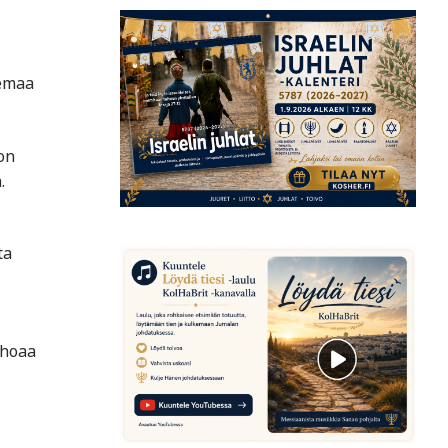
semaa
on
.
ta
ohoaa