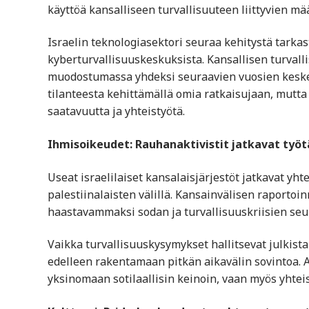
käyttöä kansalliseen turvallisuuteen liittyvien mä
Israelin teknologiasektori seuraa kehitystä tarkas
kyberturvallisuuskeskuksista. Kansallisen turval
muodostumassa yhdeksi seuraavien vuosien keskeis
tilanteesta kehittämällä omia ratkaisujaan, mutta
saatavuutta ja yhteistyötä.
Ihmisoikeudet: Rauhanaktivistit jatkavat työt
Useat israelilaiset kansalaisjärjestöt jatkavat yht
palestiinalaisten välillä. Kansainvälisen raporto
haastavammaksi sodan ja turvallisuuskriisien se
Vaikka turvallisuuskysymykset hallitsevat julkista
edelleen rakentamaan pitkän aikavälin sovintoa. Ak
yksinomaan sotilaallisin keinoin, vaan myös yhte