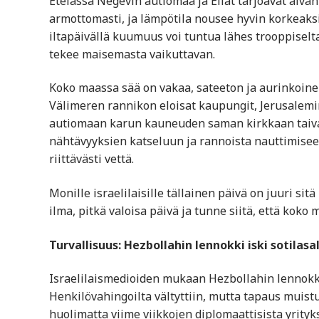
Etelässä Negevin autiomaa ja Eilat tarjoavat aiva
armottomasti, ja lämpötila nousee hyvin korkeaks
iltapäivällä kuumuus voi tuntua lähes trooppiselta.
tekee maisemasta vaikuttavan.
Koko maassa sää on vakaa, sateeton ja aurinkoine
Välimeren rannikon eloisat kaupungit, Jerusalemin
autiomaan karun kauneuden saman kirkkaan taivaan
nähtävyyksien katseluun ja rannoista nauttimisee
riittävästi vettä.
Monille israelilaisille tällainen päivä on juuri sit
ilma, pitkä valoisa päivä ja tunne siitä, että koko 
Turvallisuus: Hezbollahin lennokki iski sotilasa
Israelilaismedioiden mukaan Hezbollahin lennokki 
Henkilövahingoilta vältyttiin, mutta tapaus muistut
huolimatta viime viikkojen diplomaattisista yrityks