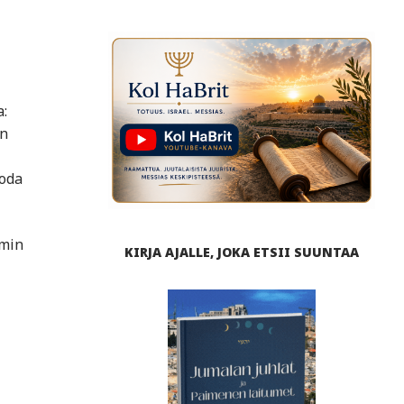
:
än
uoda
mmin
KIRJA AJALLE, JOKA ETSII SUUNTAA