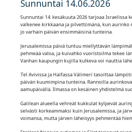
Sunnuntai 14.06.2026
Sunnuntai 14. kesäkuuta 2026 tarjoaa Israelissa 
valkenee kirkkaana ja pilvettömänä, kun aurinko 
jo varhain päivän ensimmäisinä tunteina.
Jerusalemissa päivä tuntuu miellyttävän lämpimä
pehmeää valoa, ja kuivahko vuoristoilma tekee 
Vanhan kaupungin kujilla kulkeva voi nauttia lähe
Tel Avivissa ja Haifassa Välimeri tasoittaa lämpöti
päivän kuumimpina tunteina. Rannoilla aurinkovarjo
aamupäivällä. Ilmassa on kesäinen yhdistelmä suo
Galilean alueella vehreät kukkulat kylpevät auri
selvästi korkeammaksi kuin Jerusalemissa, ja järve
voimansa, mutta järven läheisyys pehmentää hi