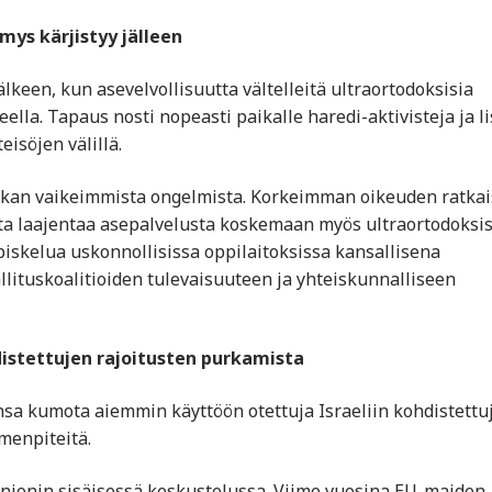
mys kärjistyy jälleen
lkeen, kun asevelvollisuutta vältelleitä ultraortodoksisia
ella. Tapaus nosti nopeasti paikalle haredi-aktivisteja ja li
eisöjen välillä.
tiikan vaikeimmista ongelmista. Korkeimman oikeuden ratkai
tta laajentaa asepalvelusta koskemaan myös ultraortodoksi
piskelua uskonnollisissa oppilaitoksissa kansallisena
allituskoalitioiden tulevaisuuteen ja yhteiskunnalliseen
distettujen rajoitusten purkamista
sa kumota aiemmin käyttöön otettuja Israeliin kohdistettu
imenpiteitä.
unionin sisäisessä keskustelussa. Viime vuosina EU-maiden