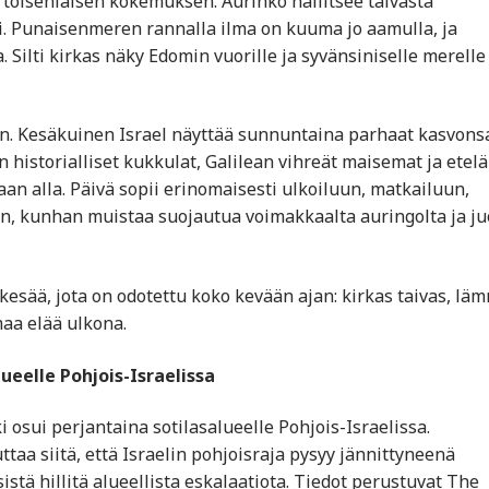
n toisenlaisen kokemuksen. Aurinko hallitsee taivasta
i. Punaisenmeren rannalla ilma on kuuma jo aamulla, ja
 Silti kirkas näky Edomin vuorille ja syvänsiniselle merelle
n. Kesäkuinen Israel näyttää sunnuntaina parhaat kasvonsa
 historialliset kukkulat, Galilean vihreät maisemat ja etel
 alla. Päivä sopii erinomaisesti ulkoiluun, matkailuun,
n, kunhan muistaa suojautua voimakkaalta auringolta ja j
ä kesää, jota on odotettu koko kevään ajan: kirkas taivas, lä
maa elää ulkona.
lueelle Pohjois-Israelissa
osui perjantaina sotilasalueelle Pohjois-Israelissa.
taa siitä, että Israelin pohjoisraja pysyy jännittyneenä
istä hillitä alueellista eskalaatiota. Tiedot perustuvat The