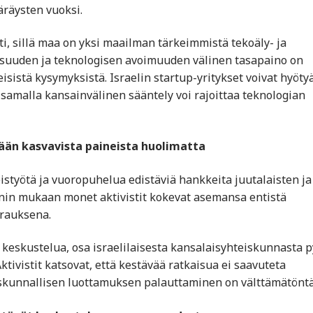
äräysten vuoksi.
ti, sillä maa on yksi maailman tärkeimmistä tekoäly- ja
lisuuden ja teknologisen avoimuuden välinen tasapaino on
istä kysymyksistä. Israelin startup-yritykset voivat hyöty
 samalla kansainvälinen sääntely voi rajoittaa teknologian
ään kasvavista paineista huolimatta
eistyötä ja vuoropuhelua edistäviä hankkeita juutalaisten ja
innin mukaan monet aktivistit kokevat asemansa entistä
urauksena.
 keskustelua, osa israelilaisesta kansalaisyhteiskunnasta p
tivistit katsovat, että kestävää ratkaisua ei saavuteta
iskunnallisen luottamuksen palauttaminen on välttämätöntä