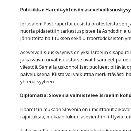
Politiikka: Haredi-yhteisön asevelvollisuuskysy
Jerusalem Post raportoi uusista protesteista sen jä
nuoria pidätettiin tarkastuspisteellä Ashdodin alue
jännitteitä hallituksen sekä ultraortodoksisten yht
Asevelvollisuuskysymys on yksi Israelin sisäpoli
ja kasvava turvallisuustarve ovat lisänneet paine
väestöä. Samalla uskonnolliset puolueet pitävät o
palveluksena. Kiista voi vaikuttaa merkittävästi h
yhtenäisyyteen.
Diplomatia: Slovenia valmistelee Israeliin koh
Haaretzin mukaan Slovenia on ilmoittanut aikovan
rajoituksia, mukaan lukien asevientiin liittyviä to
Tällä voi olla laajempaakin merkitystä Euroopan 