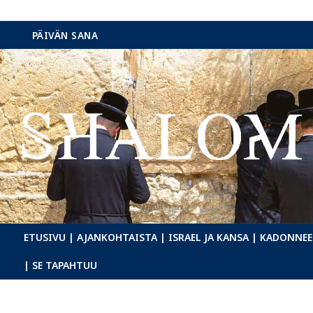
Hyppää
PÄIVÄN SANA
sisältöön
ETUSIVU
| AJANKOHTAISTA
| ISRAEL JA KANSA
| KADONNEE
| SE TAPAHTUU