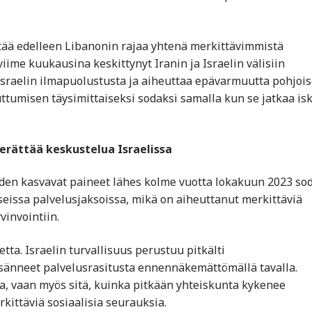
pitää edelleen Libanonin rajaa yhtenä merkittävimmistä
ime kuukausina keskittynyt Iranin ja Israelin välisiin
 Israelin ilmapuolustusta ja aiheuttaa epävarmuutta pohjois
uttumisen täysimittaiseksi sodaksi samalla kun se jatkaa is
erättää keskustelua Israelissa
iden kasvavat paineet lähes kolme vuotta lokakuun 2023 so
useissa palvelusjaksoissa, mikä on aiheuttanut merkittäviä
vinvointiin.
tta. Israelin turvallisuus perustuu pitkälti
 lisänneet palvelusrasitusta ennennäkemättömällä tavalla.
a, vaan myös sitä, kuinka pitkään yhteiskunta kykenee
kittäviä sosiaalisia seurauksia.