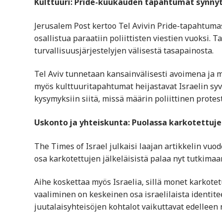
Kulttuuri: Pride-kuukauden tapahtumat synny
Jerusalem Post kertoo Tel Avivin Pride-tapahtumas
osallistua paraatiin poliittisten viestien vuoksi.
turvallisuusjärjestelyjen välisestä tasapainosta.
Tel Aviv tunnetaan kansainvälisesti avoimena ja 
myös kulttuuritapahtumat heijastavat Israelin syviä
kysymyksiin siitä, missä määrin poliittinen protes
Uskonto ja yhteiskunta: Puolassa karkotettujen
The Times of Israel julkaisi laajan artikkelin vuo
osa karkotettujen jälkeläisistä palaa nyt tutkimaa
Aihe koskettaa myös Israelia, sillä monet karkotet
vaaliminen on keskeinen osa israelilaista identitee
juutalaisyhteisöjen kohtalot vaikuttavat edelleen 