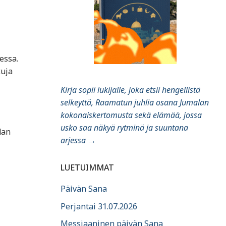
essa.
kuja
Kirja sopii lukijalle, joka etsii hengellistä
selkeyttä, Raamatun juhlia osana Jumalan
kokonaiskertomusta sekä elämää, jossa
usko saa näkyä rytminä ja suuntana
dan
arjessa
→
LUETUIMMAT
Päivän Sana
Perjantai 31.07.2026
Messiaaninen päivän Sana