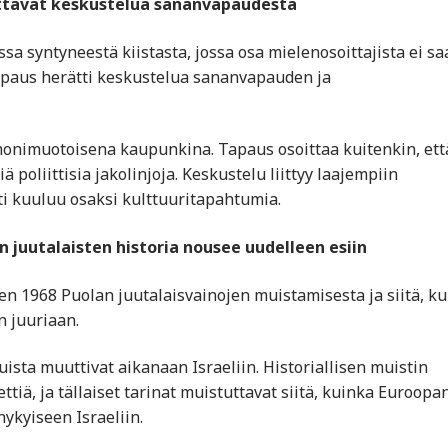
ttävät keskustelua sananvapaudesta
sa syntyneestä kiistasta, jossa osa mielenosoittajista ei s
 Tapaus herätti keskustelua sananvapauden ja
monimuotoisena kaupunkina. Tapaus osoittaa kuitenkin, ett
 poliittisia jakolinjoja. Keskustelu liittyy laajempiin
ti kuuluu osaksi kulttuuritapahtumia.
 juutalaisten historia nousee uudelleen esiin
den 1968 Puolan juutalaisvainojen muistamisesta ja siitä, k
n juuriaan.
uista muuttivat aikanaan Israeliin. Historiallisen muistin
ttiä, ja tällaiset tarinat muistuttavat siitä, kuinka Euroopa
nykyiseen Israeliin.