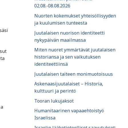
02.08.-08.08.2026
Nuorten kokemukset yhteisöllisyyden
ja kuulumisen tunteesta
säsi
Juutalaisen nuorison identiteetti
nykypäivän maailmassa
Miten nuoret ymmärtävät juutalaisen
sut
historiansa ja sen vaikutuksen
sta
identiteettiinsä
Juutalaisen taiteen monimuotoisuus
Askenaasijuutalaiset – Historia,
kulttuuri ja perintö
Tooran lukujaksot
ja
Humanitaarinen vapaaehtoistyö
Israelissa
Israelin lääketieteelliset saavutukset: