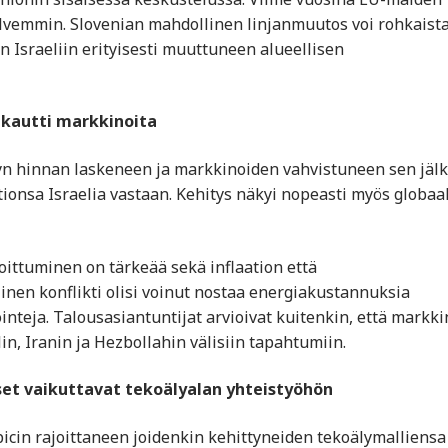
elvemmin. Slovenian mahdollinen linjanmuutos voi rohkaist
 Israeliin erityisesti muuttuneen alueellisen
akautti markkinoita
jyn hinnan laskeneen ja markkinoiden vahvistuneen sen jäl
tionsa Israelia vastaan. Kehitys näkyi nopeasti myös globaal
ittuminen on tärkeää sekä inflaation että
linen konflikti olisi voinut nostaa energiakustannuksia
inteja. Talousasiantuntijat arvioivat kuitenkin, että markki
lin, Iranin ja Hezbollahin välisiin tapahtumiin.
set vaikuttavat tekoälyalan yhteistyöhön
picin rajoittaneen joidenkin kehittyneiden tekoälymalliensa