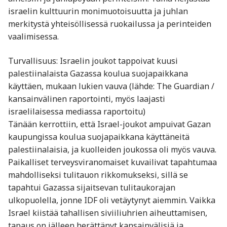
israelin kulttuurin monimuotoisuutta ja juhlan
merkitystä yhteisöllisessä ruokailussa ja perinteiden
vaalimisessa.
Turvallisuus: Israelin joukot tappoivat kuusi
palestiinalaista Gazassa koulua suojapaikkana
käyttäen, mukaan lukien vauva (lähde: The Guardian /
kansainvälinen raportointi, myös laajasti
israelilaisessa mediassa raportoitu)
Tänään kerrottiin, että Israel-joukot ampuivat Gazan
kaupungissa koulua suojapaikkana käyttäneitä
palestiinalaisia, ja kuolleiden joukossa oli myös vauva.
Paikalliset terveysviranomaiset kuvailivat tapahtumaa
mahdolliseksi tulitauon rikkomukseksi, sillä se
tapahtui Gazassa sijaitsevan tulitaukorajan
ulkopuolella, jonne IDF oli vetäytynyt aiemmin. Vaikka
Israel kiistää tahallisen siviiliuhrien aiheuttamisen,
tapaus on jälleen herättänyt kansainvälisiä ja