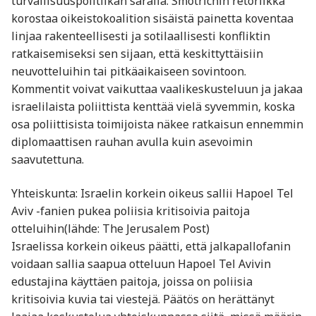
turvallisuuspolitiikan saralla. Smotrichin retoriikka
korostaa oikeistokoalition sisäistä painetta koventaa
linjaa rakenteellisesti ja sotilaallisesti konfliktin
ratkaisemiseksi sen sijaan, että keskittyttäisiin
neuvotteluihin tai pitkäaikaiseen sovintoon.
Kommentit voivat vaikuttaa vaalikeskusteluun ja jakaa
israelilaista poliittista kenttää vielä syvemmin, koska
osa poliittisista toimijoista näkee ratkaisun ennemmin
diplomaattisen rauhan avulla kuin asevoimin
saavutettuna.
Yhteiskunta: Israelin korkein oikeus sallii Hapoel Tel
Aviv -fanien pukea poliisia kritisoivia paitoja
otteluihin(lähde: The Jerusalem Post)
Israelissa korkein oikeus päätti, että jalkapallofanin
voidaan sallia saapua otteluun Hapoel Tel Avivin
edustajina käyttäen paitoja, joissa on poliisia
kritisoivia kuvia tai viestejä. Päätös on herättänyt