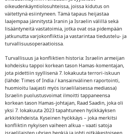
oikeudenkäyntiolosuhteissa, joissa kidutus on
väitettynä esiintyneen. Tämä tapaus heijastaa
laajempaa jännitystä Iranin ja Israelin välillä sekä
lisääntyneitä vastatoimia, jotka ovat osa pidempään
jatkunutta varjokonfliktia ja vastarintaa tiedustelu- ja
turvallisuusoperaatioissa.
Turvallisuus ja konfliktien historia: Israelin armeijan
kohdeisku tappoi korkean tason Hamas-komentajan,
jota pidettiin syyllisenä 7. lokakuuta terrori-iskuun
(lähde: Times of India / kansainvälinen raportointi,
huomioitu laajasti myös israelilaisessa mediassa)
Israelin puolustusvoimat ilmoitti tappaneensa
korkean tason Hamas-johtajan, Raad Saadin, joka oli
yksi 7. lokakuuta 2023 tapahtuneen hyökkäyksen
arkkitehdeista. Kyseinen hyökkäys – joka merkitsi
konfliktin nykyisen vaiheen alkua – vaati satoja
israelilaisten uhrien henkiä ja johti pitkäkestoiseen