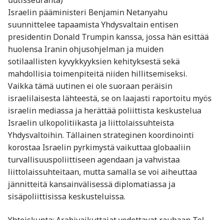
uutisseuranta)
Israelin pääministeri Benjamin Netanyahu
suunnittelee tapaamista Yhdysvaltain entisen
presidentin Donald Trumpin kanssa, jossa hän esittää
huolensa Iranin ohjusohjelman ja muiden
sotilaallisten kyvykkyyksien kehityksestä sekä
mahdollisia toimenpiteitä niiden hillitsemiseksi.
Vaikka tämä uutinen ei ole suoraan peräisin
israelilaisesta lähteestä, se on laajasti raportoitu myös
israelin mediassa ja herättää poliittista keskustelua
Israelin ulkopolitiikasta ja liittolaissuhteista
Yhdysvaltoihin. Tällainen strateginen koordinointi
korostaa Israelin pyrkimystä vaikuttaa globaaliin
turvallisuuspoliittiseen agendaan ja vahvistaa
liittolaissuhteitaan, mutta samalla se voi aiheuttaa
jännitteitä kansainvälisessä diplomatiassa ja
sisäpoliittisissa keskusteluissa.
Yhteiskunta: Arabivaikuttajat vedottavat rauhaan Tel