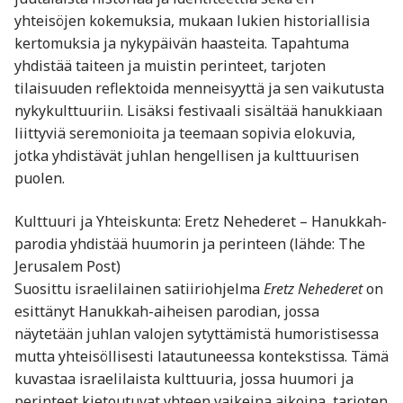
yhteisöjen kokemuksia, mukaan lukien historiallisia
kertomuksia ja nykypäivän haasteita. Tapahtuma
yhdistää taiteen ja muistin perinteet, tarjoten
tilaisuuden reflektoida menneisyyttä ja sen vaikutusta
nykykulttuuriin. Lisäksi festivaali sisältää hanukkiaan
liittyviä seremonioita ja teemaan sopivia elokuvia,
jotka yhdistävät juhlan hengellisen ja kulttuurisen
puolen.
Kulttuuri ja Yhteiskunta: Eretz Nehederet – Hanukkah-
parodia yhdistää huumorin ja perinteen (lähde: The
Jerusalem Post)
Suosittu israelilainen satiiriohjelma
Eretz Nehederet
on
esittänyt Hanukkah-aiheisen parodian, jossa
näytetään juhlan valojen sytyttämistä humoristisessa
mutta yhteisöllisesti latautuneessa kontekstissa. Tämä
kuvastaa israelilaista kulttuuria, jossa huumori ja
perinteet kietoutuvat yhteen vaikeina aikoina, tarjoten