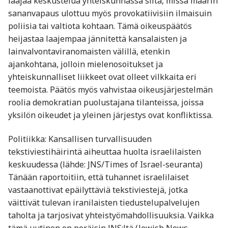
laajaa keskustelua yhteiskunnassa siitä, missä määrin
sananvapaus ulottuu myös provokatiivisiin ilmaisuin
poliisia tai valtiota kohtaan. Tämä oikeuspäätös
heijastaa laajempaa jännitettä kansalaisten ja
lainvalvontaviranomaisten välillä, etenkin
ajankohtana, jolloin mielenosoitukset ja
yhteiskunnalliset liikkeet ovat olleet vilkkaita eri
teemoista. Päätös myös vahvistaa oikeusjärjestelmän
roolia demokratian puolustajana tilanteissa, joissa
yksilön oikeudet ja yleinen järjestys ovat konfliktissa.
Politiikka: Kansallisen turvallisuuden
tekstiviestihäirintä aiheuttaa huolta israelilaisten
keskuudessa (lähde: JNS/Times of Israel-seuranta)
Tänään raportoitiin, että tuhannet israelilaiset
vastaanottivat epäilyttäviä tekstiviestejä, jotka
väittivät tulevan iranilaisten tiedustelupalvelujen
taholta ja tarjosivat yhteistyömahdollisuuksia. Vaikka