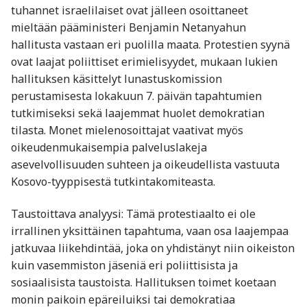
tuhannet israelilaiset ovat jälleen osoittaneet
mieltään pääministeri Benjamin Netanyahun
hallitusta vastaan eri puolilla maata. Protestien syynä
ovat laajat poliittiset erimielisyydet, mukaan lukien
hallituksen käsittelyt lunastuskomission
perustamisesta lokakuun 7. päivän tapahtumien
tutkimiseksi sekä laajemmat huolet demokratian
tilasta. Monet mielenosoittajat vaativat myös
oikeudenmukaisempia palveluslakeja
asevelvollisuuden suhteen ja oikeudellista vastuuta
Kosovo-tyyppisestä tutkintakomiteasta.
Taustoittava analyysi: Tämä protestiaalto ei ole
irrallinen yksittäinen tapahtuma, vaan osa laajempaa
jatkuvaa liikehdintää, joka on yhdistänyt niin oikeiston
kuin vasemmiston jäseniä eri poliittisista ja
sosiaalisista taustoista. Hallituksen toimet koetaan
monin paikoin epäreiluiksi tai demokratiaa