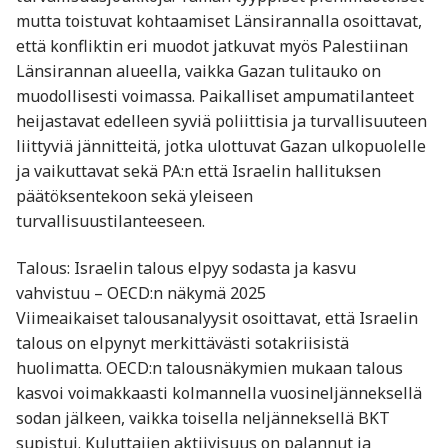
mutta toistuvat kohtaamiset Länsirannalla osoittavat,
että konfliktin eri muodot jatkuvat myös Palestiinan
Länsirannan alueella, vaikka Gazan tulitauko on
muodollisesti voimassa. Paikalliset ampumatilanteet
heijastavat edelleen syviä poliittisia ja turvallisuuteen
liittyviä jännitteitä, jotka ulottuvat Gazan ulkopuolelle
ja vaikuttavat sekä PA:n että Israelin hallituksen
päätöksentekoon sekä yleiseen
turvallisuustilanteeseen.
Talous: Israelin talous elpyy sodasta ja kasvu
vahvistuu – OECD:n näkymä 2025
Viimeaikaiset talousanalyysit osoittavat, että Israelin
talous on elpynyt merkittävästi sotakriisistä
huolimatta. OECD:n talousnäkymien mukaan talous
kasvoi voimakkaasti kolmannella vuosineljänneksellä
sodan jälkeen, vaikka toisella neljänneksellä BKT
supistui. Kuluttajien aktiivisuus on palannut ja