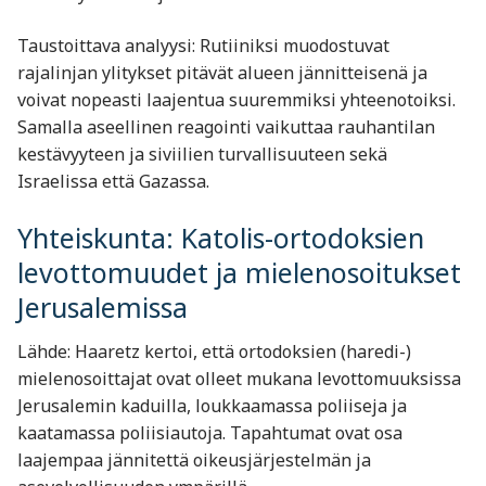
Taustoittava analyysi: Rutiiniksi muodostuvat
rajalinjan ylitykset pitävät alueen jännitteisenä ja
voivat nopeasti laajentua suuremmiksi yhteenotoiksi.
Samalla aseellinen reagointi vaikuttaa rauhantilan
kestävyyteen ja siviilien turvallisuuteen sekä
Israelissa että Gazassa.
Yhteiskunta: Katolis-ortodoksien
levottomuudet ja mielenosoitukset
Jerusalemissa
Lähde: Haaretz kertoi, että ortodoksien (haredi-)
mielenosoittajat ovat olleet mukana levottomuuksissa
Jerusalemin kaduilla, loukkaamassa poliiseja ja
kaatamassa poliisiautoja. Tapahtumat ovat osa
laajempaa jännitettä oikeusjärjestelmän ja