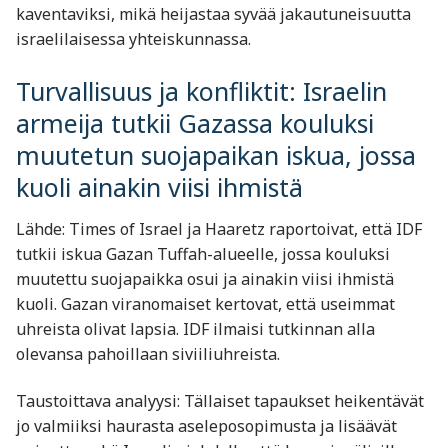
kaventaviksi, mikä heijastaa syvää jakautuneisuutta
israelilaisessa yhteiskunnassa.
Turvallisuus ja konfliktit: Israelin
armeija tutkii Gazassa kouluksi
muutetun suojapaikan iskua, jossa
kuoli ainakin viisi ihmistä
Lähde: Times of Israel ja Haaretz raportoivat, että IDF
tutkii iskua Gazan Tuffah-alueelle, jossa kouluksi
muutettu suojapaikka osui ja ainakin viisi ihmistä
kuoli. Gazan viranomaiset kertovat, että useimmat
uhreista olivat lapsia. IDF ilmaisi tutkinnan alla
olevansa pahoillaan siviiliuhreista.
Taustoittava analyysi: Tällaiset tapaukset heikentävät
jo valmiiksi haurasta aseleposopimusta ja lisäävät