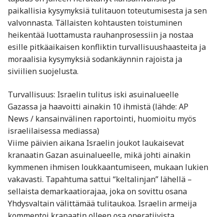
paikallisia kysymyksiä tulitauon toteutumisesta ja sen
valvonnasta. Tällaisten kohtausten toistuminen
heikentää luottamusta rauhanprosessiin ja nostaa
esille pitkäaikaisen konfliktin turvallisuushaasteita ja
moraalisia kysymyksiä sodankäynnin rajoista ja
siviilien suojelusta.
Turvallisuus: Israelin tulitus iski asuinalueelle
Gazassa ja haavoitti ainakin 10 ihmistä (lähde: AP
News / kansainvälinen raportointi, huomioitu myös
israelilaisessa mediassa)
Viime päivien aikana Israelin joukot laukaisevat
kranaatin Gazan asuinalueelle, mikä johti ainakin
kymmenen ihmisen loukkaantumiseen, mukaan lukien
vakavasti. Tapahtuma sattui “keltalinjan” lähellä –
sellaista demarkaatiorajaa, joka on sovittu osana
Yhdysvaltain välittämää tulitaukoa. Israelin armeija
kommentoi kranaatin olleen osa operatiivista