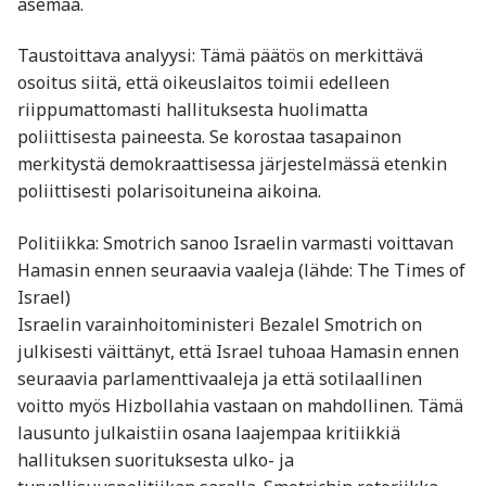
asemaa.
Taustoittava analyysi: Tämä päätös on merkittävä
osoitus siitä, että oikeuslaitos toimii edelleen
riippumattomasti hallituksesta huolimatta
poliittisesta paineesta. Se korostaa tasapainon
merkitystä demokraattisessa järjestelmässä etenkin
poliittisesti polarisoituneina aikoina.
Politiikka: Smotrich sanoo Israelin varmasti voittavan
Hamasin ennen seuraavia vaaleja (lähde: The Times of
Israel)
Israelin varainhoito­ministeri Bezalel Smotrich on
julkisesti väittänyt, että Israel tuhoaa Hamasin ennen
seuraavia parlamenttivaaleja ja että sotilaallinen
voitto myös Hizbollahia vastaan on mahdollinen. Tämä
lausunto julkaistiin osana laajempaa kritiikkiä
hallituksen suorituksesta ulko- ja