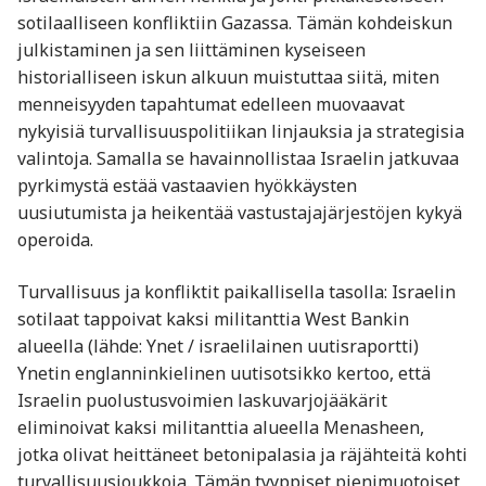
sotilaalliseen konfliktiin Gazassa. Tämän kohdeiskun
julkistaminen ja sen liittäminen kyseiseen
historialliseen iskun alkuun muistuttaa siitä, miten
menneisyyden tapahtumat edelleen muovaavat
nykyisiä turvallisuuspolitiikan linjauksia ja strategisia
valintoja. Samalla se havainnollistaa Israelin jatkuvaa
pyrkimystä estää vastaavien hyökkäysten
uusiutumista ja heikentää vastustajajärjestöjen kykyä
operoida.
Turvallisuus ja konfliktit paikallisella tasolla: Israelin
sotilaat tappoivat kaksi militanttia West Bankin
alueella (lähde: Ynet / israelilainen uutisraportti)
Ynetin englanninkielinen uutisotsikko kertoo, että
Israelin puolustusvoimien laskuvarjojääkärit
eliminoivat kaksi militanttia alueella Menasheen,
jotka olivat heittäneet betonipalasia ja räjähteitä kohti
turvallisuusjoukkoja. Tämän tyyppiset pienimuotoiset