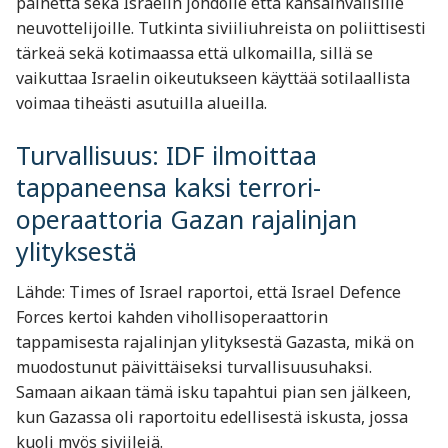
painetta sekä Israelin johdolle että kansainvälisille
neuvottelijoille. Tutkinta siviiliuhreista on poliittisesti
tärkeä sekä kotimaassa että ulkomailla, sillä se
vaikuttaa Israelin oikeutukseen käyttää sotilaallista
voimaa tiheästi asutuilla alueilla.
Turvallisuus: IDF ilmoittaa
tappaneensa kaksi terrori-
operaattoria Gazan rajalinjan
ylityksestä
Lähde: Times of Israel raportoi, että Israel Defence
Forces kertoi kahden vihollisoperaattorin
tappamisesta rajalinjan ylityksestä Gazasta, mikä on
muodostunut päivittäiseksi turvallisuusuhaksi.
Samaan aikaan tämä isku tapahtui pian sen jälkeen,
kun Gazassa oli raportoitu edellisestä iskusta, jossa
kuoli myös siviilejä.