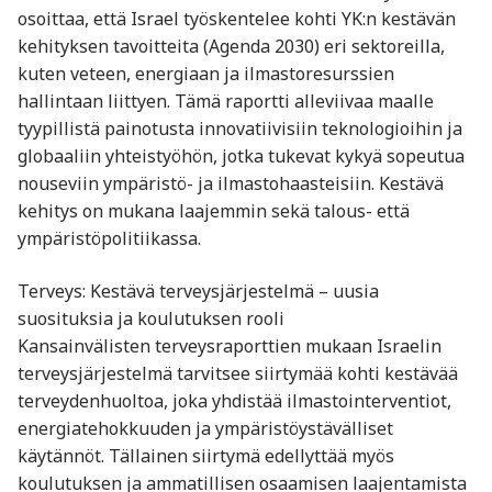
osoittaa, että Israel työskentelee kohti YK:n kestävän
kehityksen tavoitteita (Agenda 2030) eri sektoreilla,
kuten veteen, energiaan ja ilmastoresurssien
hallintaan liittyen. Tämä raportti alleviivaa maalle
tyypillistä painotusta innovatiivisiin teknologioihin ja
globaaliin yhteistyöhön, jotka tukevat kykyä sopeutua
nouseviin ympäristö- ja ilmastohaasteisiin. Kestävä
kehitys on mukana laajemmin sekä talous- että
ympäristöpolitiikassa.
Terveys: Kestävä terveysjärjestelmä – uusia
suosituksia ja koulutuksen rooli
Kansainvälisten terveysraporttien mukaan Israelin
terveysjärjestelmä tarvitsee siirtymää kohti kestävää
terveydenhuoltoa, joka yhdistää ilmastointerventiot,
energiatehokkuuden ja ympäristöystävälliset
käytännöt. Tällainen siirtymä edellyttää myös
koulutuksen ja ammatillisen osaamisen laajentamista