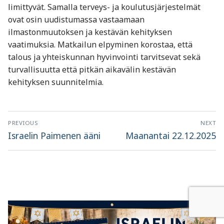
limittyvät. Samalla terveys- ja koulutusjärjestelmät
ovat osin uudistumassa vastaamaan
ilmastonmuutoksen ja kestävän kehityksen
vaatimuksia. Matkailun elpyminen korostaa, että
talous ja yhteiskunnan hyvinvointi tarvitsevat sekä
turvallisuutta että pitkän aikavälin kestävän
kehityksen suunnitelmia.
Artikkelien
PREVIOUS
NEXT
selaus
Previous
Next
Israelin Paimenen ääni
Maanantai 22.12.2025
post:
post: