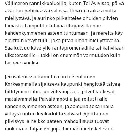
Välimeren rannikkoalueilla, kuten Tel Avivissa, päivä
avautuu pehmeässä valossa. Ilma on raikas mutta
miellyttävä, ja aurinko pilkahtelee ohuiden pilvien
lomasta. Lämpötila kohoaa iltapäivällä noin
kahdenkymmenen asteen tuntumaan, ja mereltä käy
ajoittain kevyt tuuli, joka pitää ilman miellyttävänä.
Sää kutsuu kävelylle rantapromenadille tai kahvilaan
ulkoterassille – takki on enemmän varmuuden kuin
tarpeen vuoksi.
Jerusalemissa tunnelma on toisenlainen.
Korkeammalla sijaitseva kaupunki hengittää talvea
hillitymmin: ilma on viileämpää ja pilvet kulkevat
matalammalla. Päivälämpötila jää reilusti alle
kahdenkymmenen asteen, ja aamulla sekä illalla
viileys tuntuu kivikaduilla selvästi. Ajoittainen
pilvisyys ja heikko sateen mahdollisuus tuovat
mukanaan hiljaisen, jopa hieman mietiskelevän