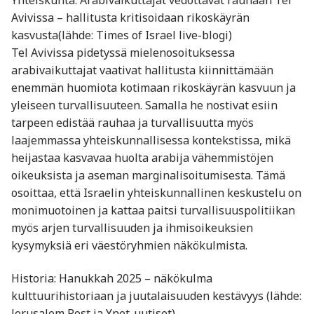
Avivissa – hallitusta kritisoidaan rikoskäyrän
kasvusta(lähde: Times of Israel live-blogi)
Tel Avivissa pidetyssä mielenosoituksessa
arabivaikuttajat vaativat hallitusta kiinnittämään
enemmän huomiota kotimaan rikoskäyrän kasvuun ja
yleiseen turvallisuuteen. Samalla he nostivat esiin
tarpeen edistää rauhaa ja turvallisuutta myös
laajemmassa yhteiskunnallisessa kontekstissa, mikä
heijastaa kasvavaa huolta arabi­ja vähemmistöjen
oikeuksista ja aseman marginalisoitumisesta. Tämä
osoittaa, että Israelin yhteiskunnallinen keskustelu on
monimuotoinen ja kattaa paitsi turvallisuuspolitiikan
myös arjen turvallisuuden ja ihmisoikeuksien
kysymyksiä eri väestöryhmien näkökulmista.
Historia: Hanukkah 2025 – näkökulma
kulttuurihistoriaan ja juutalaisuuden kestävyys (lähde:
Jerusalem Post ja Ynet-uutiset)