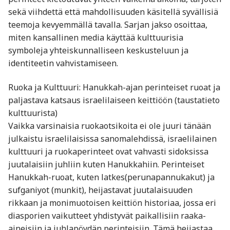
sekä viihdettä että mahdollisuuden käsitellä syvällisiä
teemoja kevyemmällä tavalla. Sarjan jakso osoittaa,
miten kansallinen media käyttää kulttuurisia
symboleja yhteiskunnalliseen keskusteluun ja
identiteetin vahvistamiseen.
Ruoka ja Kulttuuri: Hanukkah-ajan perinteiset ruoat ja
paljastava katsaus israelilaiseen keittiöön (taustatieto
kulttuurista)
Vaikka varsinaisia ruokaotsikoita ei ole juuri tänään
julkaistu israelilaisissa sanomalehdissä, israelilainen
kulttuuri ja ruokaperinteet ovat vahvasti sidoksissa
juutalaisiin juhliin kuten Hanukkahiin. Perinteiset
Hanukkah-ruoat, kuten latkes(perunapannukakut) ja
sufganiyot (munkit), heijastavat juutalaisuuden
rikkaan ja monimuotoisen keittiön historiaa, jossa eri
diasporien vaikutteet yhdistyvät paikallisiin raaka-
aineisiin ja juhlapöydän perinteisiin. Tämä heijastaa