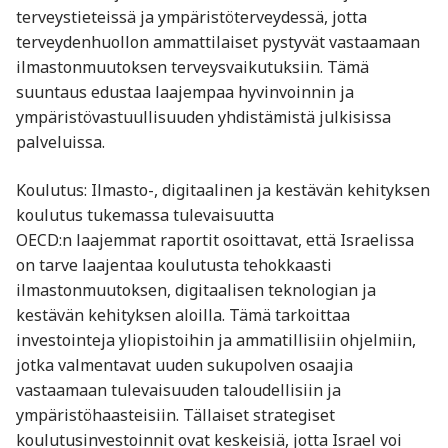
terveystieteissä ja ympäristöterveydessä, jotta
terveydenhuollon ammattilaiset pystyvät vastaamaan
ilmastonmuutoksen terveysvaikutuksiin. Tämä
suuntaus edustaa laajempaa hyvinvoinnin ja
ympäristövastuullisuuden yhdistämistä julkisissa
palveluissa.
Koulutus: Ilmasto-, digitaalinen ja kestävän kehityksen
koulutus tukemassa tulevaisuutta
OECD:n laajemmat raportit osoittavat, että Israelissa
on tarve laajentaa koulutusta tehokkaasti
ilmastonmuutoksen, digitaalisen teknologian ja
kestävän kehityksen aloilla. Tämä tarkoittaa
investointeja yliopistoihin ja ammatillisiin ohjelmiin,
jotka valmentavat uuden sukupolven osaajia
vastaamaan tulevaisuuden taloudellisiin ja
ympäristöhaasteisiin. Tällaiset strategiset
koulutusinvestoinnit ovat keskeisiä, jotta Israel voi