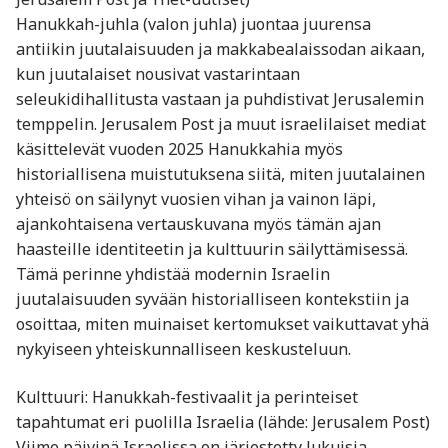
Hanukkah-juhla (valon juhla) juontaa juurensa
antiikin juutalaisuuden ja makkabealaissodan aikaan,
kun juutalaiset nousivat vastarintaan
seleukidihallitusta vastaan ja puhdistivat Jerusalemin
temppelin. Jerusalem Post ja muut israelilaiset mediat
käsittelevät vuoden 2025 Hanukkahia myös
historiallisena muistutuksena siitä, miten juutalainen
yhteisö on säilynyt vuosien vihan ja vainon läpi,
ajankohtaisena vertauskuvana myös tämän ajan
haasteille identiteetin ja kulttuurin säilyttämisessä.
Tämä perinne yhdistää modernin Israelin
juutalaisuuden syvään historialliseen kontekstiin ja
osoittaa, miten muinaiset kertomukset vaikuttavat yhä
nykyiseen yhteiskunnalliseen keskusteluun.
Kulttuuri: Hanukkah-festivaalit ja perinteiset
tapahtumat eri puolilla Israelia (lähde: Jerusalem Post)
Viime päivinä Israelissa on järjestetty lukuisia