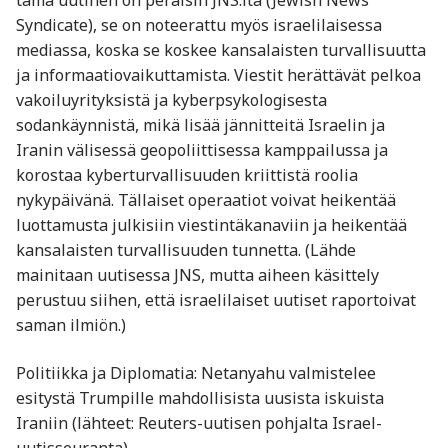
tämä uutinen on peräisin JNS:ltä (Jewish News
Syndicate), se on noteerattu myös israelilaisessa
mediassa, koska se koskee kansalaisten turvallisuutta
ja informaatiovaikuttamista. Viestit herättävät pelkoa
vakoilu­yrityksistä ja kyberpsykologisesta
sodankäynnistä, mikä lisää jännitteitä Israelin ja
Iranin välisessä geopoliittisessa kamppailussa ja
korostaa kyberturvallisuuden kriittistä roolia
nykypäivänä. Tällaiset operaatiot voivat heikentää
luottamusta julkisiin viestintäkanaviin ja heikentää
kansalaisten turvallisuuden tunnetta. (Lähde
mainitaan uutisessa JNS, mutta aiheen käsittely
perustuu siihen, että israelilaiset uutiset raportoivat
saman ilmiön.)
Politiikka ja Diplomatia: Netanyahu valmistelee
esitystä Trumpille mahdollisista uusista iskuista
Iraniin (lähteet: Reuters-uutisen pohjalta Israel-