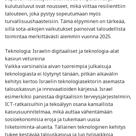
kulutusluvut ovat nousseet, mikä viittaa resilienttiin
talouteen, joka pystyy sopeutumaan myös
turvallisuushaasteisiin. Tämä elpyminen on tärkeää,
sillä sota-aikojen vaikutukset painoivat taloudellista
toimintaa merkittävästi aiemmin vuonna 2025.
Teknologia: Israelin digitaaliset ja teknologia-alat
kasvun vetureina
Vaikka varsinaisia aivan tuoreimpia julkaisuja
teknologiasta ei löytynyt tänään, pitkän aikavälin
kehitys kertoo Israelin teknologiasektorin asemasta
talouskasvun ja innovaatioiden kärjessä. Israel
esimerkiksi panostaa digitaalisiin terveysjärjestelmiin,
ICT-ratkaisuihin ja tekoälyyn osana kansallista
kasvusuunnitelmaa, mikä auttaa vähentämään
sosioekonomisia eroja ja tukemaan uusia
liiketoiminta-alueita. Tällainen teknologinen kehitys
tukee kestävää talouskasvua ja luo työpaikkoja