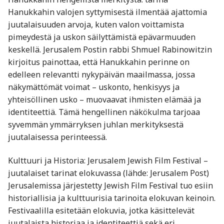
Hanukkahin valojen syttymisestä ilmentää ajattomia
juutalaisuuden arvoja, kuten valon voittamista
pimeydestä ja uskon säilyttämistä epävarmuuden
keskellä. Jerusalem Postin rabbi Shmuel Rabinowitzin
kirjoitus painottaa, että Hanukkahin perinne on
edelleen relevantti nykypäivän maailmassa, jossa
näkymättömät voimat – uskonto, henkisyys ja
yhteisöllinen usko – muovaavat ihmisten elämää ja
identiteettiä. Tämä hengellinen näkökulma tarjoaa
syvemmän ymmärryksen juhlan merkityksestä
juutalaisessa perinteessä.
Kulttuuri ja Historia: Jerusalem Jewish Film Festival –
juutalaiset tarinat elokuvassa (lähde: Jerusalem Post)
Jerusalemissa järjestetty Jewish Film Festival tuo esiin
historiallisia ja kulttuurisia tarinoita elokuvan keinoin.
Festivaalilla esitetään elokuvia, jotka käsittelevät
juutalaista historiaa ja identiteettiä sekä eri