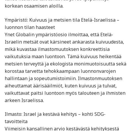
korkean osaamisen aloilla.
Ympäristö: Kuivuus ja metsien tila Etelä-Israelissa –
luonnon tilan haasteet
Ynet Globalin ympäristöosio ilmoittaa, että Etelä-
Israelin metsät ovat kärsineet ankarasta kuivuudesta,
mikä kuvastaa ilmastomuutoksen konkreettisia
vaikutuksia maan luontoon. Tämä kuivuus heikentää
metsien terveyttä ja ekologista monimuotoisuutta sekä
korostaa tarvetta tehokkaampaan luonnonvarojen
hallintaan ja sopeutumistoimiin. Ilmastonmuutoksen
aiheuttamat äärisääilmiöt, kuten kuivuus ja tulvat,
vaikuttavat paitsi luontoon myös talouteen ja ihmisten
arkeen Israelissa.
Ilmasto: Israel ja kestävä kehitys – kohti SDG-
tavoitteita
Viimeisin kansallinen arvio kestävästä kehityksestä