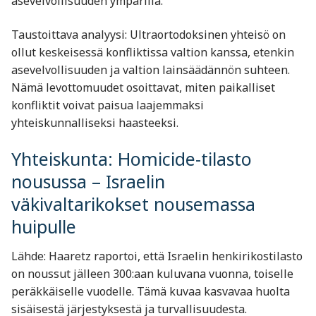
asevelvollisuuden ympärillä.
Taustoittava analyysi: Ultraortodoksinen yhteisö on
ollut keskeisessä konfliktissa valtion kanssa, etenkin
asevelvollisuuden ja valtion lainsäädännön suhteen.
Nämä levottomuudet osoittavat, miten paikalliset
konfliktit voivat paisua laajemmaksi
yhteiskunnalliseksi haasteeksi.
Yhteiskunta: Homicide-tilasto
nousussa – Israelin
väkivaltarikokset nousemassa
huipulle
Lähde: Haaretz raportoi, että Israelin henkirikostilasto
on noussut jälleen 300:aan kuluvana vuonna, toiselle
peräkkäiselle vuodelle. Tämä kuvaa kasvavaa huolta
sisäisestä järjestyksestä ja turvallisuudesta.