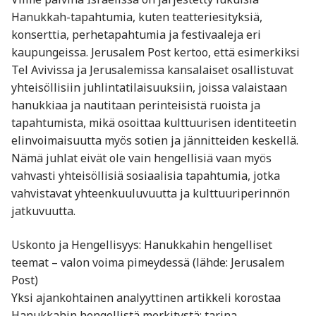
Hanukkah-tapahtumia, kuten teatteriesityksiä,
konserttia, perhetapahtumia ja festivaaleja eri
kaupungeissa. Jerusalem Post kertoo, että esimerkiksi
Tel Avivissa ja Jerusalemissa kansalaiset osallistuvat
yhteisöllisiin juhlintatilaisuuksiin, joissa valaistaan
hanukkiaa ja nautitaan perinteisistä ruoista ja
tapahtumista, mikä osoittaa kulttuurisen identiteetin
elinvoimaisuutta myös sotien ja jännitteiden keskellä.
Nämä juhlat eivät ole vain hengellisiä vaan myös
vahvasti yhteisöllisiä sosiaalisia tapahtumia, jotka
vahvistavat yhteenkuuluvuutta ja kulttuuriperinnön
jatkuvuutta.
Uskonto ja Hengellisyys: Hanukkahin hengelliset
teemat – valon voima pimeydessä (lähde: Jerusalem
Post)
Yksi ajankohtainen analyyttinen artikkeli korostaa
Hanukkahin hengellistä merkitystä: tarina