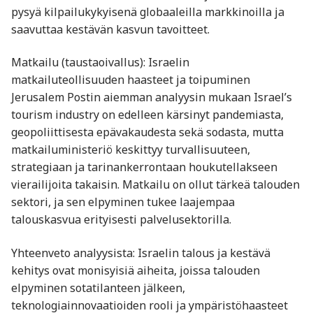
pysyä kilpailukykyisenä globaaleilla markkinoilla ja
saavuttaa kestävän kasvun tavoitteet.
Matkailu (taustaoivallus): Israelin
matkailuteollisuuden haasteet ja toipuminen
Jerusalem Postin aiemman analyysin mukaan Israel’s
tourism industry on edelleen kärsinyt pandemiasta,
geopoliittisesta epävakaudesta sekä sodasta, mutta
matkailuministeriö keskittyy turvallisuuteen,
strategiaan ja tarinankerrontaan houkutellakseen
vierailijoita takaisin. Matkailu on ollut tärkeä talouden
sektori, ja sen elpyminen tukee laajempaa
talouskasvua erityisesti palvelusektorilla.
Yhteenveto analyysista: Israelin talous ja kestävä
kehitys ovat monisyisiä aiheita, joissa talouden
elpyminen sotatilanteen jälkeen,
teknologiainnovaatioiden rooli ja ympäristöhaasteet