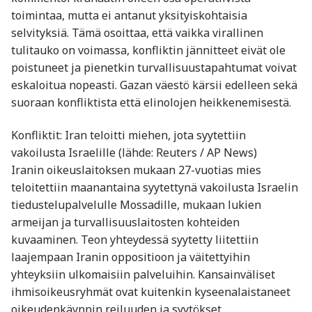
toimintaa, mutta ei antanut yksityiskohtaisia
selvityksiä. Tämä osoittaa, että vaikka virallinen
tulitauko on voimassa, konfliktin jännitteet eivät ole
poistuneet ja pienetkin turvallisuustapahtumat voivat
eskaloitua nopeasti. Gazan väestö kärsii edelleen sekä
suoraan konfliktista että elinolojen heikkenemisestä.
Konfliktit: Iran teloitti miehen, jota syytettiin
vakoilusta Israelille (lähde: Reuters / AP News)
Iranin oikeuslaitoksen mukaan 27-vuotias mies
teloitettiin maanantaina syytettynä vakoilusta Israelin
tiedustelupalvelulle Mossadille, mukaan lukien
armeijan ja turvallisuuslaitosten kohteiden
kuvaaminen. Teon yhteydessä syytetty liitettiin
laajempaan Iranin oppositioon ja väitettyihin
yhteyksiin ulkomaisiin palveluihin. Kansainväliset
ihmisoikeusryhmät ovat kuitenkin kyseenalaistaneet
oikeudenkäynnin reiluuden ja syytökset