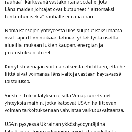
rauhaa”, kärkevänä vastakohtana sodalle, jota
Länsimaiden johtajat ovat kutsuneet ”laittomaksi
tunkeutumiseksi” rauhalliseen maahan.
Nämä kansojen yhteydestä ulos suljetut kaksi maata
ovat raporttien mukaan tehneet yhteistyötä useilla
alueilla, mukaan lukien kaupan, energian ja
puolustuksen alueet.
Kim ylisti Venäjän voittoa natseista ehdottaen, että he
liittäisivät voimansa länsivaltoja vastaan käytävässä
taistelussa.
Viesti ei tule yllätyksenä, sillä Venäjä on etsinyt
yhteyksiä maihin, jotka katsovat USA:n hallitsevan
voiman tarkoituksenaan vahvistaa vaikutusvaltaansa.
USA:n pysyessä Ukrainan ykköshyödyntäjänä
lähettäen satojen miljoonien arvosta taloudellista