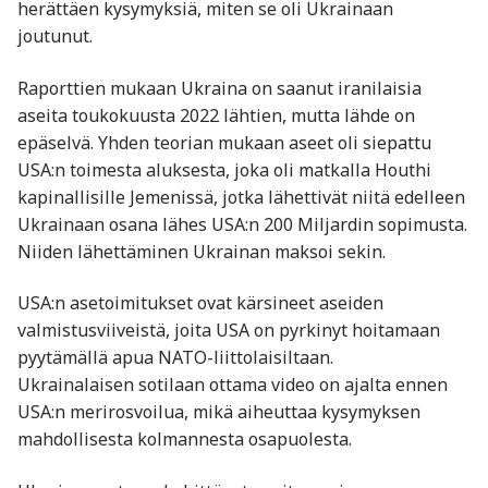
herättäen kysymyksiä, miten se oli Ukrainaan
joutunut.
Raporttien mukaan Ukraina on saanut iranilaisia
aseita toukokuusta 2022 lähtien, mutta lähde on
epäselvä. Yhden teorian mukaan aseet oli siepattu
USA:n toimesta aluksesta, joka oli matkalla Houthi
kapinallisille Jemenissä, jotka lähettivät niitä edelleen
Ukrainaan osana lähes USA:n 200 Miljardin sopimusta.
Niiden lähettäminen Ukrainan maksoi sekin.
USA:n asetoimitukset ovat kärsineet aseiden
valmistusviiveistä, joita USA on pyrkinyt hoitamaan
pyytämällä apua NATO-liittolaisiltaan.
Ukrainalaisen sotilaan ottama video on ajalta ennen
USA:n merirosvoilua, mikä aiheuttaa kysymyksen
mahdollisesta kolmannesta osapuolesta.