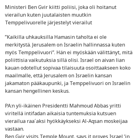
Ministeri Ben Gvir kiitti poliisi, joka oli hoitanut
vierailun kuten juutalaisten muutkin
Temppelivuorelle järjestelyt vierailut
”Kaikilla uhkauksilla Hamasin taholta ei ole
merkitystä. Jerusalem on Israelin hallinnassa kuten
myös Temppelivuori”. Hän ei myöskään välittänyt, mitä
poliittisia vaikutuksia sillä olisi. Israel on aivan lian
kauan odotellut sopivaa tilaisuuta osoittaakseen koko
maailmalle, että Jerusalem on Israelin kansan
jakamaton pääkaupunki, ja Temppelivuori on Israelin
kansan hengellinen keskus.
PA:n yli-ikäinen Presidentti Mahmoud Abbas yritti
viritellä intifadan aikaisia tuntemuksia kutsuen
vierailua raa´aksi hyökkäykseksi Al-Aqsan moskeijaa
vastaan.
Ben Gvir visits Temple Mount, says it proves Israel ’in