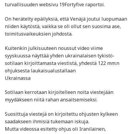
turvallisuuden websivu 19Fortyfive raportoi.
On herätelty epäilyksiä, että Venäjä joutui luopumaan
niiden käytöstä, vaikka se oli ollut sen suosima ase,
toimitusvaikeuksien johdosta.
Kuitenkin julkisuuteen noussut video viime
syyskuussa näyttää yhden ukrainalaisen tykistö-
sotilaan kirjoittamasta viestistä, yhdestä 122 mm:n
ohjuksesta laukaisualustallaan
Ukrainassa
Sotilaan kerrotaan kirjoitelleen noita viestejään
myydäkseen niitä rahan ansaitsemiseksi.
Suosittuja viestejä on kirjoitettu ohjusten kylkeen
saadakseen ihmisiä tukemaan iskuja.
Mutta videossa esitetty ohjus oli Iranilainen,