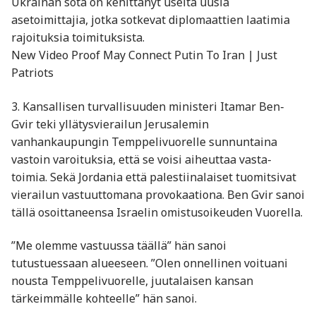
Ukrainan sota on kehittänyt useita uusia
asetoimittajia, jotka sotkevat diplomaattien laatimia
rajoituksia toimituksista.
New Video Proof May Connect Putin To Iran | Just
Patriots
3. Kansallisen turvallisuuden ministeri Itamar Ben-
Gvir teki yllätysvierailun Jerusalemin
vanhankaupungin Temppelivuorelle sunnuntaina
vastoin varoituksia, että se voisi aiheuttaa vasta-
toimia. Sekä Jordania että palestiinalaiset tuomitsivat
vierailun vastuuttomana provokaationa. Ben Gvir sanoi
tällä osoittaneensa Israelin omistusoikeuden Vuorella.
”Me olemme vastuussa täällä” hän sanoi
tutustuessaan alueeseen. ”Olen onnellinen voituani
nousta Temppelivuorelle, juutalaisen kansan
tärkeimmälle kohteelle” hän sanoi.