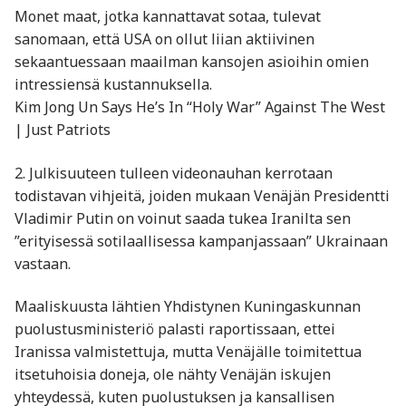
Monet maat, jotka kannattavat sotaa, tulevat
sanomaan, että USA on ollut liian aktiivinen
sekaantuessaan maailman kansojen asioihin omien
intressiensä kustannuksella.
Kim Jong Un Says He’s In “Holy War” Against The West
| Just Patriots
2. Julkisuuteen tulleen videonauhan kerrotaan
todistavan vihjeitä, joiden mukaan Venäjän Presidentti
Vladimir Putin on voinut saada tukea Iranilta sen
”erityisessä sotilaallisessa kampanjassaan” Ukrainaan
vastaan.
Maaliskuusta lähtien Yhdistynen Kuningaskunnan
puolustusministeriö palasti raportissaan, ettei
Iranissa valmistettuja, mutta Venäjälle toimitettua
itsetuhoisia doneja, ole nähty Venäjän iskujen
yhteydessä, kuten puolustuksen ja kansallisen