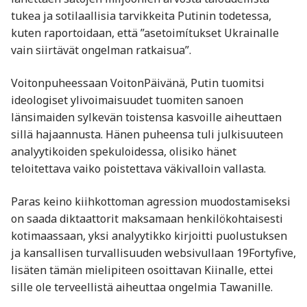
tukea ja sotilaallisia tarvikkeita Putinin todetessa,
kuten raportoidaan, että ”asetoimítukset Ukrainalle
vain siirtävät ongelman ratkaisua”.
Voitonpuheessaan VoitonPäivänä, Putin tuomitsi
ideologiset ylivoimaisuudet tuomiten sanoen
länsimaiden sylkevän toistensa kasvoille aiheuttaen
sillä hajaannusta. Hänen puheensa tuli julkisuuteen
analyytikoiden spekuloidessa, olisiko hänet
teloitettava vaiko poistettava väkivalloin vallasta.
Paras keino kiihkottoman agression muodostamiseksi
on saada diktaattorit maksamaan henkilökohtaisesti
kotimaassaan, yksi analyytikko kirjoitti puolustuksen
ja kansallisen turvallisuuden websivullaan 19Fortyfive,
lisäten tämän mielipiteen osoittavan Kiinalle, ettei
sille ole terveellistä aiheuttaa ongelmia Tawanille.