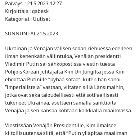
Päiväys: : 21.5.2023 12:27
Kirjoittaja : gabesk
Kategoriat : Uutiset
SUNNUNTAI 21.5.2023
Ukrainan ja Venäjän välisen sodan riehuessa edelleen
ilman kenenkään väliintuloa, Venäjän presidentti
Vladimir Putin sai sähköpostissa viestin tuesta
PohjoisKorean johtajalta Kim Un Jungilta jossa Kim
ehdottaa Putinille ”pyhää sotaa”, kuten hän sanoi
”imperialisteja” vastaan, viitaten sillä Länsimaihin,
jotka ovat sekä taloudellisesti että sotilaallisesti
tukeneet Ukrainaa, asettaen samalla sanktioita
Venäjää ja sen kansaa kohtaan kaikkialla maailmassa.
Viestissään Venäjän Presidentille, Kim ilmaisee
kiitollisuutensa siitä, että ”Putin ylläpitää maailman