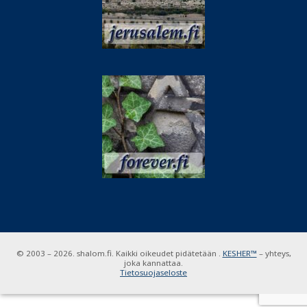
© 2003 – 2026. shalom.fi. Kaikki oikeudet pidätetään .
KESHER™
– yhteys,
joka kannattaa.
Tietosuojaseloste