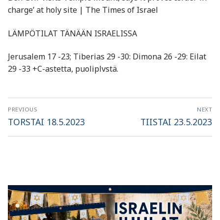
charge’ at holy site | The Times of Israel
LÄMPÖTILAT TÄNÄÄN ISRAELISSA
Jerusalem 17 -23; Tiberias 29 -30: Dimona 26 -29: Eilat
29 -33 +C-astetta, puoliplvstä.
Artikkelien
PREVIOUS
NEXT
selaus
Previous
Next
TORSTAI 18.5.2023
TIISTAI 23.5.2023
post:
post: