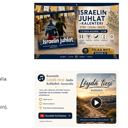
lla.
in),