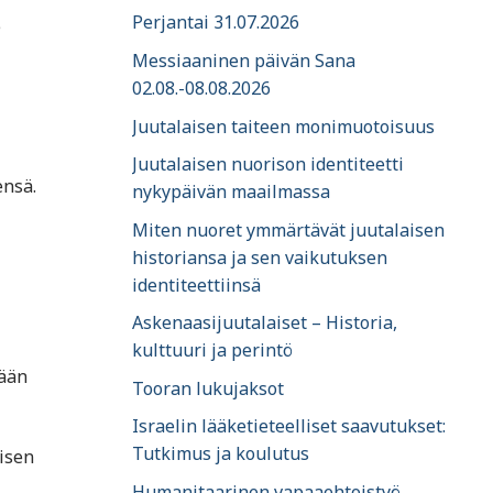
Perjantai 31.07.2026
e
Messiaaninen päivän Sana
02.08.-08.08.2026
Juutalaisen taiteen monimuotoisuus
Juutalaisen nuorison identiteetti
ensä.
nykypäivän maailmassa
Miten nuoret ymmärtävät juutalaisen
historiansa ja sen vaikutuksen
identiteettiinsä
Askenaasijuutalaiset – Historia,
kulttuuri ja perintö
tään
Tooran lukujaksot
Israelin lääketieteelliset saavutukset:
Tutkimus ja koulutus
isen
Humanitaarinen vapaaehtoistyö