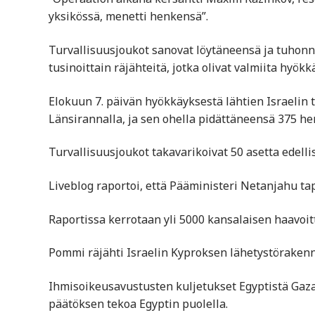
yksikössä, menetti henkensä”.
Turvallisuusjoukot sanovat löytäneensä ja tuhonn
tusinoittain räjähteitä, jotka olivat valmiita hyökk
Elokuun 7. päivän hyökkäyksestä lähtien Israelin t
Länsirannalla, ja sen ohella pidättäneensä 375 hen
Turvallisuusjoukot takavarikoivat 50 asetta edellis
Liveblog raportoi, että Pääministeri Netanjahu ta
Raportissa kerrotaan yli 5000 kansalaisen haavoit
Pommi räjähti Israelin Kyproksen lähetystörakennu
Ihmisoikeusavustusten kuljetukset Egyptistä Gazaa
päätöksen tekoa Egyptin puolella.