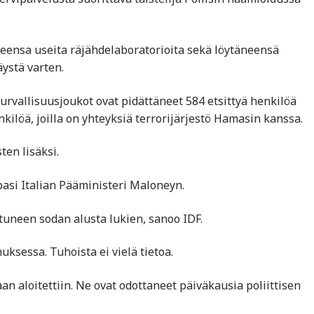
eensa useita räjähdelaboratorioita sekä löytäneensä
äystä varten.
urvallisuusjoukot ovat pidättäneet 584 etsittyä henkilöä
kilöä, joilla on yhteyksiä terrorijärjestö Hamasin kanssa.
ten lisäksi.
pasi Italian Pääministeri Maloneyn.
tuneen sodan alusta lukien, sanoo IDF.
ksessa. Tuhoista ei vielä tietoa.
n aloitettiin. Ne ovat odottaneet päiväkausia poliittisen