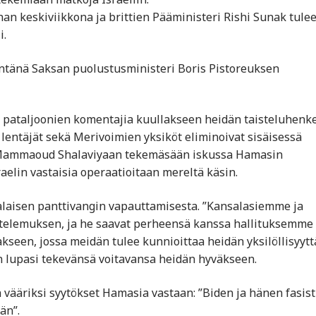
 keskiviikkona ja brittien Pääministeri Rishi Sunak tule
i.
säntänä Saksan puolustusministeri Boris Pistoreuksen
 pataljoonien komentajia kuullakseen heidän taisteluhenk
 lentäjät sekä Merivoimien yksiköt eliminoivat sisäisessä
 Mammaoud Shalaviyaan tekemäsään iskussa Hamasin
raelin vastaisia operaatioitaan mereltä käsin.
kalaisen panttivangin vapauttamisesta. ”Kansalasiemme ja
telemuksen, ja he saavat perheensä kanssa hallituksemme
seen, jossa meidän tulee kunnioittaa heidän yksilöllisyyt
än lupasi tekevänsä voitavansa heidän hyväkseen.
vääriksi syytökset Hamasia vastaan: ”Biden ja hänen fasist
än”.