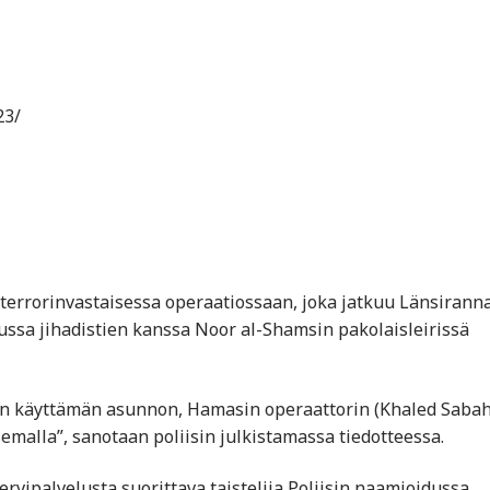
23/
ä terrorinvastaisessa operaatiossaan, joka jatkuu Länsiranna
elussa jihadistien kanssa Noor al-Shamsin pakolaisleirissä
in käyttämän asunnon, Hamasin operaattorin (Khaled Sabah
semalla”, sanotaan poliisin julkistamassa tiedotteessa.
rvipalvelusta suorittava taistelija Poliisin naamioidussa