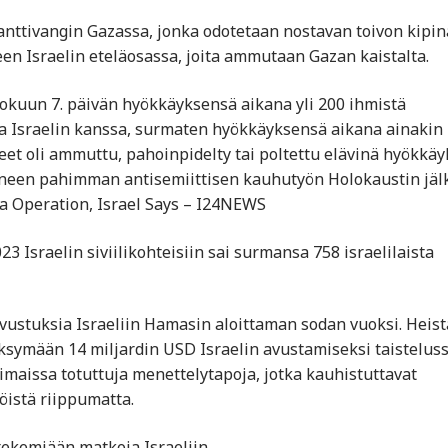
ttivangin Gazassa, jonka odotetaan nostavan toivon kipi
een Israelin eteläosassa, joita ammutaan Gazan kaistalta.
elokuun 7. päivän hyökkäyksensä aikana yli 200 ihmistä
sa Israelin kanssa, surmaten hyökkäyksensä aikana ainakin
eet oli ammuttu, pahoinpidelty tai poltettu elävinä hyökkä
neen pahimman antisemiittisen kauhutyön Holokaustin jäl
a Operation, Israel Says – I24NEWS
3 Israelin siviilikohteisiin sai surmansa 758 israelilaista
avustuksia Israeliin Hamasin aloittaman sodan vuoksi. Heist
äksymään 14 miljardin USD Israelin avustamiseksi taistelus
simaissa totuttuja menettelytapoja, jotka kauhistuttavat
öistä riippumatta.
tekemiään matkoja Israeliin.