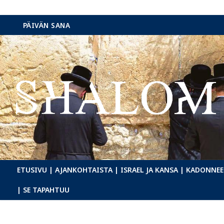
Hyppää
PÄIVÄN SANA
sisältöön
ETUSIVU
| AJANKOHTAISTA
| ISRAEL JA KANSA
| KADONNEE
| SE TAPAHTUU