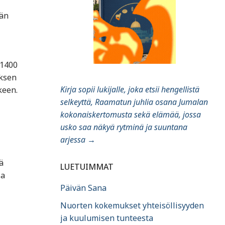
nän
 1400
yksen
Kirja sopii lukijalle, joka etsii hengellistä
keen.
selkeyttä, Raamatun juhlia osana Jumalan
kokonaiskertomusta sekä elämää, jossa
usko saa näkyä rytminä ja suuntana
arjessa
→
ä
LUETUIMMAT
sa
Päivän Sana
Nuorten kokemukset yhteisöllisyyden
ja kuulumisen tunteesta