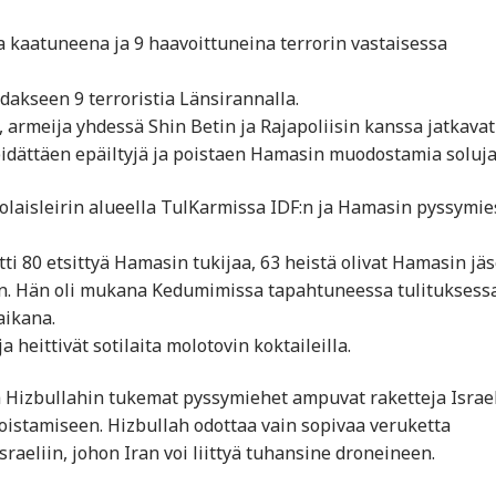
a kaatuneena ja 9 haavoittuneina terrorin vastaisessa
dakseen 9 terroristia Länsirannalla.
armeija yhdessä Shin Betin ja Rajapoliisin kanssa jatkavat
idättäen epäiltyjä ja poistaen Hamasin muodostamia soluja
akolaisleirin alueella TulKarmissa IDF:n ja Hamasin pyssymi
ti 80 etsittyä Hamasin tukijaa, 63 heistä olivat Hamasin jäs
on. Hän oli mukana Kedumimissa tapahtuneessa tulituksessa
aikana.
heittivät sotilaita molotovin koktaileilla.
a Hizbullahin tukemat pyssymiehet ampuvat raketteja Israel
 toistamiseen. Hizbullah odottaa vain sopivaa veruketta
aeliin, johon Iran voi liittyä tuhansine droneineen.