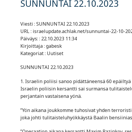
SUNNUNTAI 22.10.2023
Viesti : SUNNUNTAI 22.10.2023
URL : israelupdate.achlak.net/sunnuntai-22-10-20
Päiväys: : 22.10.2023 11:34
Kirjoittaja : gabesk
Kategoriat : Uutiset
SUNNUNTAI 22.10.2023
1. Israelin poliisi sanoo pidättäneensä 60 epäilty
Israelin poliisin kersantti sai surmansa tulitaist
perjantain vastaisena yönä.
”Yön aikana joukkomme tuhosivat yhden terrorist
joka johti tulitaisteluhyökkäystä Baalin bensiinia
”Operaation aikana kersantti Maxim Razinkov, rese