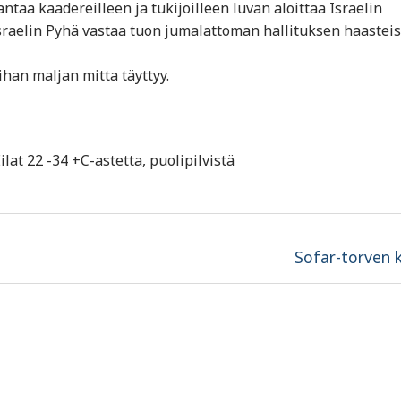
antaa kaadereilleen ja tukijoilleen luvan aloittaa Israelin
sraelin Pyhä vastaa tuon jumalattoman hallituksen haasteis
ihan maljan mitta täyttyy.
lat 22 -34 +C-astetta, puolipilvistä
Next
Sofar-torven 
post: