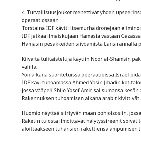
4. Turvallisuusjoukot menettivät yhden upseerins
operaatiossaan.
Torstaina IDF käytti itsemurha dronejaan eliminoi
IDF jatkaa ilmaiskujaan Hamasia vastaan Gazassa, 
Hamasin pesäkkeiden siivoamista Länsirannalla p
Kiivaita tulitaisteluja käytiin Noor al-Shamsin p
välillä.
Yön aikana suoritetuissa operaatioissa Israel pidät
IDF kävi tuhoamassa Ahmed Yasin Jihadin kotital
jossa vääpeli Shilo Yosef Amir sai sumansa kesän 
Rakennuksen tuhoamisen aikana arabit kivittivät ja 
Huomio näyttää siirtyvän maan pohjoisosiin, joss
Raketin tulosta ilmoittavat hälytyssireenit soivat
aloittaakseen tuhansien rakettiensa ampumisen Isr