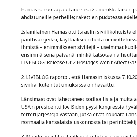
Hamas sanoo vapauttaneensa 2 amerikkalaisen pan
ahdistuneille perheille; rakettien pudotessa edell
Islamilainen Hamas otti Israelin siviilikohteista 
panttivangeiksi, käyttääkseen heitä neuvotteluis
ihmistä – enimmäkseen siviilejä – useimmat kuoll
ensimmäisenä päivänä, minkä katsotaan aiheutta
LIVEBLOG: Release Of 2 Hostages Won’t Affect Gaz
2. LIVIBLOG raportoi, että Hamasin iskussa 7.10.202
siviiliä, kuten tutkimuksissa on havaittu.
Länsimaat ovat lähettäneet sotilaallisia ja muita 
USA:n presidentti Joe Biden pyysi kongressia hyv
terrorijärjestöjä vastaan, jotka eivät noudata Län
normaalia kansalaista uskonnosta tai perintötekij
3. Maailman johtajat jatkavat solidaarisuussyistä 