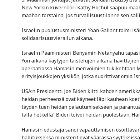
New Yorkin kuvernööri Kathy Hochul saapuu maahan
maahan torstaina, jos turvallisuustilanne sen salli
Israelin puolustusministeri Yoan Gallant toimi i
solidaarisuusvierailun aikana.
Israelin Pääministeri Benyamin Netanyahu tapasi
Yön aikana käytyjen taistelujen aikana hävittäjien
operaatiossa Hamasin merivoimien tukikohtaan
erityisjoukkojen yksikön, jotka suorittivat omia Is
USA:n Presidentti Joe Biden kiitti kahden amerik
heidän perheensä ovat käyneet läpi kauhean koet
täyden tuen heidän palautumisekseen ja parantuak
tällä hetkellä” Biden toivoi heidän puolestaan. H
Hamasin edustaja sanoi vapauttamisen osoittavan 
hallituksensa ministerit ovat väärässä syytöksissä