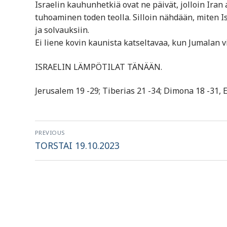
Israelin kauhunhetkiä ovat ne päivät, jolloin Iran 
tuhoaminen toden teolla. Silloin nähdään, miten I
ja solvauksiin.
Ei liene kovin kaunista katseltavaa, kun Jumalan v
ISRAELIN LÄMPÖTILAT TÄNÄÄN.
Jerusalem 19 -29; Tiberias 21 -34; Dimona 18 -31, Ei
Artikkelien
PREVIOUS
selaus
Previous
TORSTAI 19.10.2023
post: