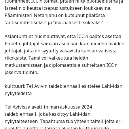
tuominneet ICC:n toimet, pitäen niitä puolueellisina ja
Israelin oikeutta itsepuolustukseen loukkaavina.
Pääministeri Netanjahu on kutsunut päätöstä
”antisemitistiseksi” ja ”moraalisesti sokeaksi”.
Asiantuntijat huomauttavat, että ICC:n päätös asettaa
Israelin johtajat samaan asemaan kuin muiden maiden
johtajat, joita on syytetty vakavista kansainvälisistä
rikoksista. Tämä voi vaikeuttaa heidän
matkustamistaan ja diplomaattisia suhteitaan ICC:n
jäsenvaltioihin.
kulttuuri: Tel Avivin taidebiennaali esittelee Lähi-idän
nykytaidetta
Tel Avivissa avattiin marraskuussa 2024
taidebiennaali, joka keskittyy Lähi-idän
nykytaiteeseen. Tapahtuma tuo yhteen taiteilijoita eri
puolilta aluetta ja tarjoaa alustan kulttuuriselle