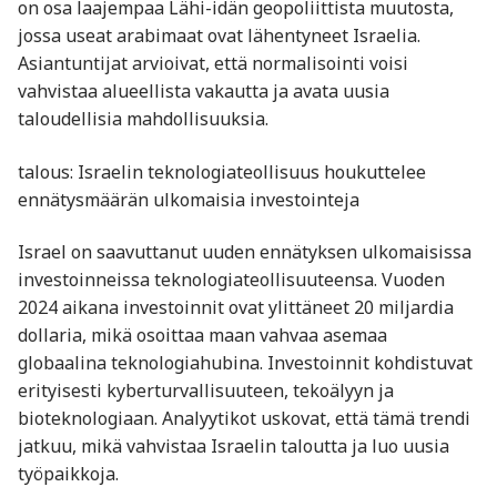
on osa laajempaa Lähi-idän geopoliittista muutosta,
jossa useat arabimaat ovat lähentyneet Israelia.
Asiantuntijat arvioivat, että normalisointi voisi
vahvistaa alueellista vakautta ja avata uusia
taloudellisia mahdollisuuksia.
talous: Israelin teknologiateollisuus houkuttelee
ennätysmäärän ulkomaisia investointeja
Israel on saavuttanut uuden ennätyksen ulkomaisissa
investoinneissa teknologiateollisuuteensa. Vuoden
2024 aikana investoinnit ovat ylittäneet 20 miljardia
dollaria, mikä osoittaa maan vahvaa asemaa
globaalina teknologiahubina. Investoinnit kohdistuvat
erityisesti kyberturvallisuuteen, tekoälyyn ja
bioteknologiaan. Analyytikot uskovat, että tämä trendi
jatkuu, mikä vahvistaa Israelin taloutta ja luo uusia
työpaikkoja.