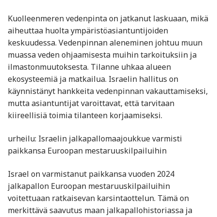
Kuolleenmeren vedenpinta on jatkanut laskuaan, mikä
aiheuttaa huolta ympäristöasiantuntijoiden
keskuudessa. Vedenpinnan aleneminen johtuu muun
muassa veden ohjaamisesta muihin tarkoituksiin ja
ilmastonmuutoksesta. Tilanne uhkaa alueen
ekosysteemiä ja matkailua. Israelin hallitus on
käynnistänyt hankkeita vedenpinnan vakauttamiseksi,
mutta asiantuntijat varoittavat, että tarvitaan
kiireellisiä toimia tilanteen korjaamiseksi.
urheilu: Israelin jalkapallomaajoukkue varmisti
paikkansa Euroopan mestaruuskilpailuihin
Israel on varmistanut paikkansa vuoden 2024
jalkapallon Euroopan mestaruuskilpailuihin
voitettuaan ratkaisevan karsintaottelun. Tämä on
merkittävä saavutus maan jalkapallohistoriassa ja