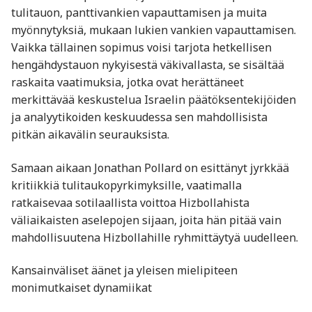
tulitauon, panttivankien vapauttamisen ja muita
myönnytyksiä, mukaan lukien vankien vapauttamisen.
Vaikka tällainen sopimus voisi tarjota hetkellisen
hengähdystauon nykyisestä väkivallasta, se sisältää
raskaita vaatimuksia, jotka ovat herättäneet
merkittävää keskustelua Israelin päätöksentekijöiden
ja analyytikoiden keskuudessa sen mahdollisista
pitkän aikavälin seurauksista.
Samaan aikaan Jonathan Pollard on esittänyt jyrkkää
kritiikkiä tulitaukopyrkimyksille, vaatimalla
ratkaisevaa sotilaallista voittoa Hizbollahista
väliaikaisten aselepojen sijaan, joita hän pitää vain
mahdollisuutena Hizbollahille ryhmittäytyä uudelleen.
Kansainväliset äänet ja yleisen mielipiteen
monimutkaiset dynamiikat