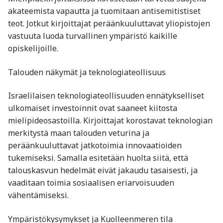
akateemista vapautta ja tuomitaan antisemitistiset
teot. Jotkut kirjoittajat peräänkuuluttavat yliopistojen
vastuuta luoda turvallinen ympäristö kaikille
opiskelijoille.
Talouden näkymät ja teknologiateollisuus
Israelilaisen teknologiateollisuuden ennätykselliset
ulkomaiset investoinnit ovat saaneet kiitosta
mielipideosastoilla. Kirjoittajat korostavat teknologian
merkitystä maan talouden veturina ja
peräänkuuluttavat jatkotoimia innovaatioiden
tukemiseksi. Samalla esitetään huolta siitä, että
talouskasvun hedelmät eivät jakaudu tasaisesti, ja
vaaditaan toimia sosiaalisen eriarvoisuuden
vähentämiseksi.
Ympäristökysymykset ja Kuolleenmeren tila