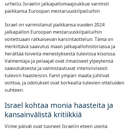
urheilu: Israelin jalkapallomaajoukkue varmisti
paikkansa Euroopan mestaruuskilpailuihin
Israel on varmistanut paikkansa vuoden 2024
jalkapallon Euroopan mestaruuskilpailuihin
voitettuaan ratkaisevan karsintaottelun. Tämä on
merkittävä saavutus maan jalkapallohistoriassa ja
herättää toiveita menestyksestä tulevissa kisoissa.
Valmentaja ja pelaajat ovat ilmaisseet ylpeytensä
saavutuksesta ja valmistautuvat intensiivisesti
tuleviin haasteisiin. Fanit ympäri maata juhlivat
voittoa, ja odotukset ovat korkealla tulevien otteluiden
suhteen.
Israel kohtaa monia haasteita ja
kansainvälistä kritiikkiä
Viime päivät ovat tuoneet Israelin eteen useita