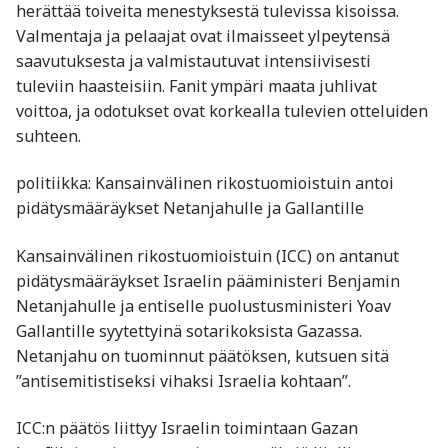
herättää toiveita menestyksestä tulevissa kisoissa.
Valmentaja ja pelaajat ovat ilmaisseet ylpeytensä
saavutuksesta ja valmistautuvat intensiivisesti
tuleviin haasteisiin. Fanit ympäri maata juhlivat
voittoa, ja odotukset ovat korkealla tulevien otteluiden
suhteen.
politiikka: Kansainvälinen rikostuomioistuin antoi
pidätysmääräykset Netanjahulle ja Gallantille
Kansainvälinen rikostuomioistuin (ICC) on antanut
pidätysmääräykset Israelin pääministeri Benjamin
Netanjahulle ja entiselle puolustusministeri Yoav
Gallantille syytettyinä sotarikoksista Gazassa.
Netanjahu on tuominnut päätöksen, kutsuen sitä
”antisemitistiseksi vihaksi Israelia kohtaan”.
ICC:n päätös liittyy Israelin toimintaan Gazan