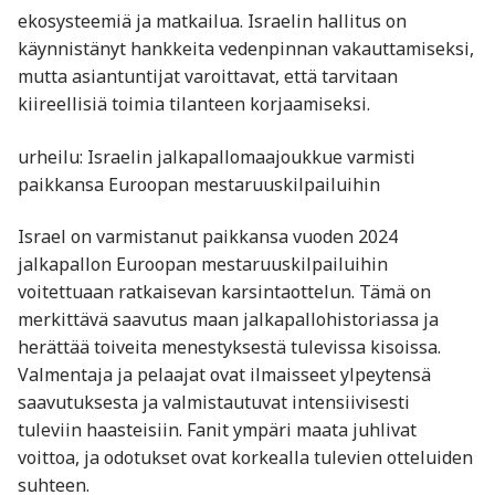
ekosysteemiä ja matkailua. Israelin hallitus on
käynnistänyt hankkeita vedenpinnan vakauttamiseksi,
mutta asiantuntijat varoittavat, että tarvitaan
kiireellisiä toimia tilanteen korjaamiseksi.
urheilu: Israelin jalkapallomaajoukkue varmisti
paikkansa Euroopan mestaruuskilpailuihin
Israel on varmistanut paikkansa vuoden 2024
jalkapallon Euroopan mestaruuskilpailuihin
voitettuaan ratkaisevan karsintaottelun. Tämä on
merkittävä saavutus maan jalkapallohistoriassa ja
herättää toiveita menestyksestä tulevissa kisoissa.
Valmentaja ja pelaajat ovat ilmaisseet ylpeytensä
saavutuksesta ja valmistautuvat intensiivisesti
tuleviin haasteisiin. Fanit ympäri maata juhlivat
voittoa, ja odotukset ovat korkealla tulevien otteluiden
suhteen.