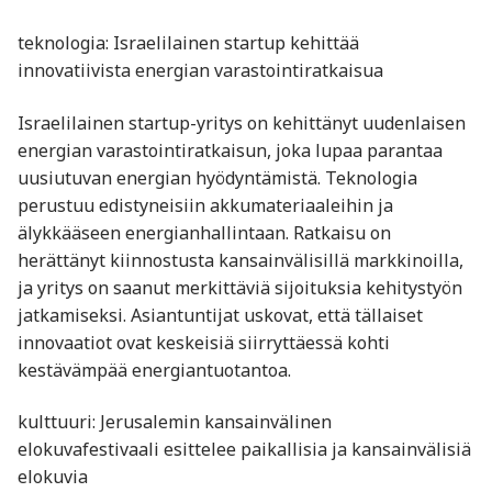
teknologia: Israelilainen startup kehittää
innovatiivista energian varastointiratkaisua
Israelilainen startup-yritys on kehittänyt uudenlaisen
energian varastointiratkaisun, joka lupaa parantaa
uusiutuvan energian hyödyntämistä. Teknologia
perustuu edistyneisiin akkumateriaaleihin ja
älykkääseen energianhallintaan. Ratkaisu on
herättänyt kiinnostusta kansainvälisillä markkinoilla,
ja yritys on saanut merkittäviä sijoituksia kehitystyön
jatkamiseksi. Asiantuntijat uskovat, että tällaiset
innovaatiot ovat keskeisiä siirryttäessä kohti
kestävämpää energiantuotantoa.
kulttuuri: Jerusalemin kansainvälinen
elokuvafestivaali esittelee paikallisia ja kansainvälisiä
elokuvia