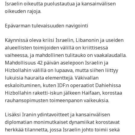
Israelin oikeutta puolustautua ja kansainvälisen
oikeuden rajoja.
Epävarman tulevaisuuden navigointi
Käynnissä oleva kriisi Israelin, Libanonin ja useiden
alueellisten toimijoiden välillä on kriittisessä
vaiheessa, ja mahdollinen tulitauko on vaakalaudalla.
Mahdollisuus 42 päivän aselepoon Israelin ja
Hizbollahin välillä on lupaava, mutta siihen liittyy
lukuisia hauraita elementtejä. Väkivallan
eskaloituminen, kuten IDF:n operaatiot Dahiehissa
Hizbollahin raketti-iskun jälkeen Haifaan, korostaa
rauhansopimusten toimeenpanon vaikeuksia.
Lisäksi Iranin ydintavoitteet ja kansainvälisen
diplomatian monimutkaiset dynamiikat korostavat
herkkää tilannetta, jossa Israelin johto toimii sekä