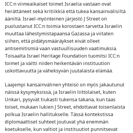
ICC:n viimeaikaiset toimet Israelia vastaan ovat
herättäneet sekä kritiikkiä että tukea kansainvälisiltä
ääniltä. Israel-myönteinen järjestö J Street on
puolustanut ICC:n toimia korostaen tarvetta Israelin
muuttaa lähestymistapaansa Gazassa ja viitaten
siihen, että pidätysmääräykset eivät olleet
antisemitismiä vaan vastuullisuuden vaatimuksia.
Toisaalta Israel Heritage Foundation tuomitsi ICC:n
toimet ja väitti niiden heikentävän instituution
uskottavuutta ja väheksyvän juutalaista elämää.
Laajempi kansainvälinen yhteisö on myös jakautunut
näissä kysymyksissä, ja Israelin liittolaiset, kuten
Unkari, pysyvät tiukasti tukensa takana, kun taas
toiset, mukaan lukien J Street, ehdottavat toisenlaista
polkua Israelin hallitukselle. Tässä kontekstissa
diplomaattiset suhteet joutuvat yhä enemmän
koetukselle, kun valtiot ja instituutiot punnitsevat