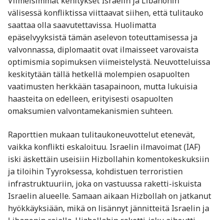
Viimeisimmät kehitykset Israelin ja Libanonin
välisessä konfliktissa viittaavat siihen, että tulitauko
saattaa olla saavutettavissa. Huolimatta
epäselvyyksistä tämän aselevon toteuttamisessa ja
valvonnassa, diplomaatit ovat ilmaisseet varovaista
optimismia sopimuksen viimeistelystä. Neuvotteluissa
keskitytään tällä hetkellä molempien osapuolten
vaatimusten herkkään tasapainoon, mutta lukuisia
haasteita on edelleen, erityisesti osapuolten
omaksumien valvontamekanismien suhteen.
Raporttien mukaan tulitaukoneuvottelut etenevät,
vaikka konflikti eskaloituu. Israelin ilmavoimat (IAF)
iski äskettäin useisiin Hizbollahin komentokeskuksiin
ja tiloihin Tyyroksessa, kohdistuen terroristien
infrastruktuuriin, joka on vastuussa raketti-iskuista
Israelin alueelle. Samaan aikaan Hizbollah on jatkanut
hyökkäyksiään, mikä on lisännyt jännitteitä Israelin ja