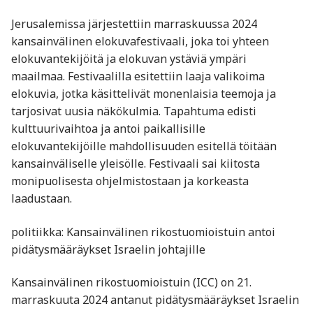
Jerusalemissa järjestettiin marraskuussa 2024
kansainvälinen elokuvafestivaali, joka toi yhteen
elokuvantekijöitä ja elokuvan ystäviä ympäri
maailmaa. Festivaalilla esitettiin laaja valikoima
elokuvia, jotka käsittelivät monenlaisia teemoja ja
tarjosivat uusia näkökulmia. Tapahtuma edisti
kulttuurivaihtoa ja antoi paikallisille
elokuvantekijöille mahdollisuuden esitellä töitään
kansainväliselle yleisölle. Festivaali sai kiitosta
monipuolisesta ohjelmistostaan ja korkeasta
laadustaan.
politiikka: Kansainvälinen rikostuomioistuin antoi
pidätysmääräykset Israelin johtajille
Kansainvälinen rikostuomioistuin (ICC) on 21.
marraskuuta 2024 antanut pidätysmääräykset Israelin