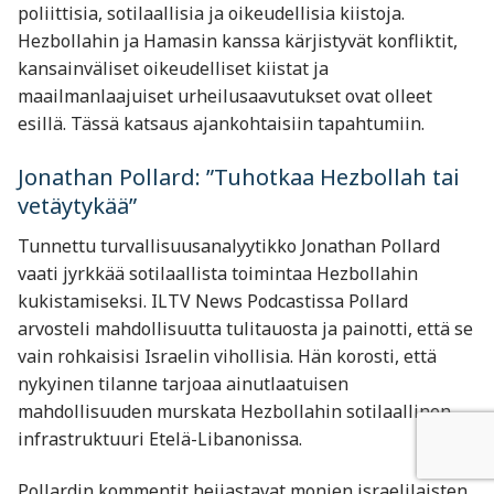
poliittisia, sotilaallisia ja oikeudellisia kiistoja.
Hezbollahin ja Hamasin kanssa kärjistyvät konfliktit,
kansainväliset oikeudelliset kiistat ja
maailmanlaajuiset urheilusaavutukset ovat olleet
esillä. Tässä katsaus ajankohtaisiin tapahtumiin.
Jonathan Pollard: ”Tuhotkaa Hezbollah tai
vetäytykää”
Tunnettu turvallisuusanalyytikko Jonathan Pollard
vaati jyrkkää sotilaallista toimintaa Hezbollahin
kukistamiseksi. ILTV News Podcastissa Pollard
arvosteli mahdollisuutta tulitauosta ja painotti, että se
vain rohkaisisi Israelin vihollisia. Hän korosti, että
nykyinen tilanne tarjoaa ainutlaatuisen
mahdollisuuden murskata Hezbollahin sotilaallinen
infrastruktuuri Etelä-Libanonissa.
Pollardin kommentit heijastavat monien israelilaisten