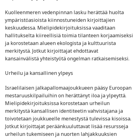
Kuolleenmeren vedenpinnan lasku herättää huolta
ympäristöasioista kiinnostuneiden kirjoittajien
keskuudessa. Mielipidekirjoituksissa vaaditaan
hallitukselta kiireellisiä toimia tilanteen korjaamiseksi
ja korostetaan alueen ekologista ja kulttuurista
merkitystä. Jotkut kirjoittajat ehdottavat
kansainvälistä yhteistyötä ongelman ratkaisemiseksi.
Urheilu ja kansallinen ylpeys
Israelilaisen jalkapallomaajoukkueen pääsy Euroopan
mestaruuskilpailuihin on herättänyt iloa ja ylpeyttä.
Mielipidekirjoituksissa korostetaan urheilun
merkitystä kansallisen identiteetin vahvistajana ja
toivotetaan joukkueelle menestystä tulevissa kisoissa.
Jotkut kirjoittajat peräänkuuluttavat lisää resursseja
urheilun tukemiseen ja nuorten lahjakkuuksien