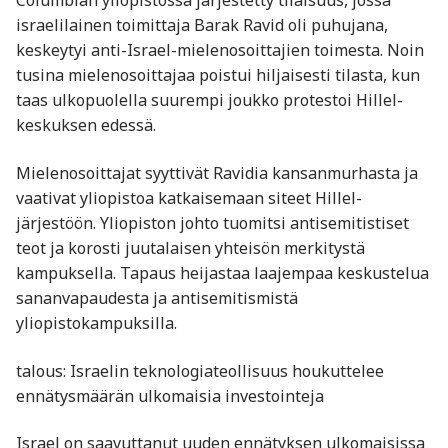
Columbian yliopistossa järjestetty tilaisuus, jossa
israelilainen toimittaja Barak Ravid oli puhujana,
keskeytyi anti-Israel-mielenosoittajien toimesta. Noin
tusina mielenosoittajaa poistui hiljaisesti tilasta, kun
taas ulkopuolella suurempi joukko protestoi Hillel-
keskuksen edessä.
Mielenosoittajat syyttivät Ravidia kansanmurhasta ja
vaativat yliopistoa katkaisemaan siteet Hillel-
järjestöön. Yliopiston johto tuomitsi antisemitistiset
teot ja korosti juutalaisen yhteisön merkitystä
kampuksella. Tapaus heijastaa laajempaa keskustelua
sananvapaudesta ja antisemitismistä
yliopistokampuksilla.
talous: Israelin teknologiateollisuus houkuttelee
ennätysmäärän ulkomaisia investointeja
Israel on saavuttanut uuden ennätyksen ulkomaisissa