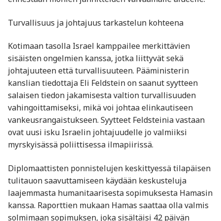
Turvallisuus ja johtajuus tarkastelun kohteena
Kotimaan tasolla Israel kamppailee merkittävien
sisäisten ongelmien kanssa, jotka liittyvät sekä
johtajuuteen että turvallisuuteen. Pääministerin
kanslian tiedottaja Eli Feldstein on saanut syytteen
salaisen tiedon jakamisesta valtion turvallisuuden
vahingoittamiseksi, mikä voi johtaa elinkautiseen
vankeusrangaistukseen. Syytteet Feldsteinia vastaan
ovat uusi isku Israelin johtajuudelle jo valmiiksi
myrskyisässä poliittisessa ilmapiirissä.
Diplomaattisten ponnistelujen keskittyessä tilapäisen
tulitauon saavuttamiseen käydään keskusteluja
laajemmasta humanitaarisesta sopimuksesta Hamasin
kanssa. Raporttien mukaan Hamas saattaa olla valmis
solmimaan sopimuksen, joka sisältäisi 42 päivän