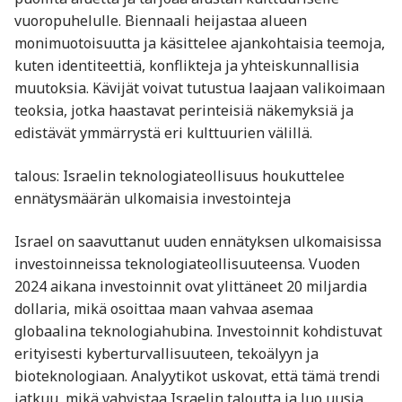
vuoropuhelulle. Biennaali heijastaa alueen
monimuotoisuutta ja käsittelee ajankohtaisia teemoja,
kuten identiteettiä, konflikteja ja yhteiskunnallisia
muutoksia. Kävijät voivat tutustua laajaan valikoimaan
teoksia, jotka haastavat perinteisiä näkemyksiä ja
edistävät ymmärrystä eri kulttuurien välillä.
talous: Israelin teknologiateollisuus houkuttelee
ennätysmäärän ulkomaisia investointeja
Israel on saavuttanut uuden ennätyksen ulkomaisissa
investoinneissa teknologiateollisuuteensa. Vuoden
2024 aikana investoinnit ovat ylittäneet 20 miljardia
dollaria, mikä osoittaa maan vahvaa asemaa
globaalina teknologiahubina. Investoinnit kohdistuvat
erityisesti kyberturvallisuuteen, tekoälyyn ja
bioteknologiaan. Analyytikot uskovat, että tämä trendi
jatkuu, mikä vahvistaa Israelin taloutta ja luo uusia