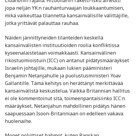
Libanonin rajalla. Hizbollahin raketti-isku aiheutti
jopa neljän YK:n rauhanturvaajan loukkaantumisen,
mikä vaikeuttaa tilannetta kansainvälisille välittäjille,
jotka yrittävät palauttaa rauhaa.
Näiden jännittyneiden tilanteiden keskellä
kansainvälisten instituutioiden roolia konfliktissa
kyseenalaistetaan voimakkaasti. Kansainvälinen
rikostuomioistuin (ICC) on antanut pidätysmääräykset
Israelin johtajille, mukaan lukien pääministeri
Benjamin Netanjahulle ja puolustusministeri Yoav
Gallantille. Tämä kehitys on herättänyt merkittävää
kansainvälistä keskustelua. Vaikka Britannian hallitus
ei ole kommentoinut sitä, toimeenpantaisiinko ICC:n
määräykset, Netanjahun mahdollinen pidätys hänen
saapuessaan Isoon-Britanniaan on edelleen vakava
huolenaihe.
Monet poliittiset hahmot, kuten Ranskan