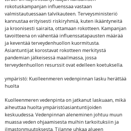
rokotuskampanjan influenssaa vastaan
valmistautuessaan talvikauteen. Terveysministeriö
kannustaa erityisesti riskiryhmiä, kuten ikääntyneitä
ja kroonisesti sairaita, ottamaan rokotteen. Kampanjan
tavoitteena on vähentää influenssatapausten määrää
ja keventää terveydenhuollon kuormitusta.
Asiantuntijat korostavat rokotteen merkitystä
pandemian jälkeisessä maailmassa, jossa
terveydenhuollon resurssit ovat edelleen koetuksella.
ympäristö: Kuolleenmeren vedenpinnan lasku herättää
huolta
Kuolleenmeren vedenpinta on jatkanut laskuaan, mikä
aiheuttaa huolta ympäristöasiantuntijoiden
keskuudessa. Vedenpinnan aleneminen johtuu muun
muassa veden ohjaamisesta muihin tarkoituksiin ja
ilmastonmuutoksesta. Tilanne uhkaa alueen