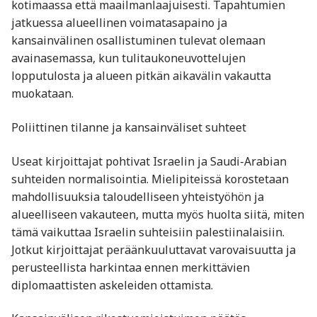
kotimaassa että maailmanlaajuisesti. Tapahtumien
jatkuessa alueellinen voimatasapaino ja
kansainvälinen osallistuminen tulevat olemaan
avainasemassa, kun tulitaukoneuvottelujen
lopputulosta ja alueen pitkän aikavälin vakautta
muokataan.
Poliittinen tilanne ja kansainväliset suhteet
Useat kirjoittajat pohtivat Israelin ja Saudi-Arabian
suhteiden normalisointia. Mielipiteissä korostetaan
mahdollisuuksia taloudelliseen yhteistyöhön ja
alueelliseen vakauteen, mutta myös huolta siitä, miten
tämä vaikuttaa Israelin suhteisiin palestiinalaisiin.
Jotkut kirjoittajat peräänkuuluttavat varovaisuutta ja
perusteellista harkintaa ennen merkittävien
diplomaattisten askeleiden ottamista.