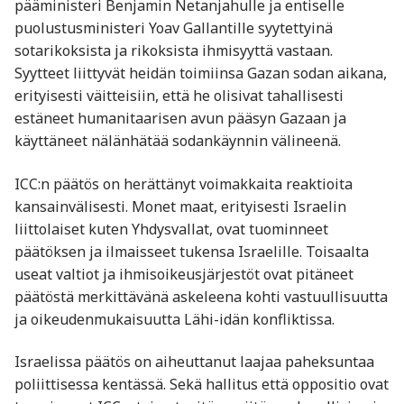
pääministeri Benjamin Netanjahulle ja entiselle
puolustusministeri Yoav Gallantille syytettyinä
sotarikoksista ja rikoksista ihmisyyttä vastaan.
Syytteet liittyvät heidän toimiinsa Gazan sodan aikana,
erityisesti väitteisiin, että he olisivat tahallisesti
estäneet humanitaarisen avun pääsyn Gazaan ja
käyttäneet nälänhätää sodankäynnin välineenä.
ICC:n päätös on herättänyt voimakkaita reaktioita
kansainvälisesti. Monet maat, erityisesti Israelin
liittolaiset kuten Yhdysvallat, ovat tuominneet
päätöksen ja ilmaisseet tukensa Israelille. Toisaalta
useat valtiot ja ihmisoikeusjärjestöt ovat pitäneet
päätöstä merkittävänä askeleena kohti vastuullisuutta
ja oikeudenmukaisuutta Lähi-idän konfliktissa.
Israelissa päätös on aiheuttanut laajaa paheksuntaa
poliittisessa kentässä. Sekä hallitus että oppositio ovat