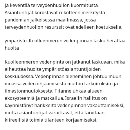
ja keventää terveydenhuollon kuormitusta.
Asiantuntijat korostavat rokotteen merkitystä
pandemian jälkeisessä maailmassa, jossa
terveydenhuollon resurssit ovat edelleen koetuksella.
ympäristö: Kuolleenmeren vedenpinnan lasku herättää
huolta
Kuolleenmeren vedenpinta on jatkanut laskuaan, mikä
aiheuttaa huolta ympäristöasiantuntijoiden
keskuudessa. Vedenpinnan aleneminen johtuu muun
muassa veden ohjaamisesta muihin tarkoituksiin ja
ilmastonmuutoksesta. Tilanne uhkaa alueen
ekosysteemiä ja matkailua. Israelin hallitus on
käynnistänyt hankkeita vedenpinnan vakauttamiseksi,
mutta asiantuntijat varoittavat, että tarvitaan
kiireellisiä toimia tilanteen korjaamiseksi.