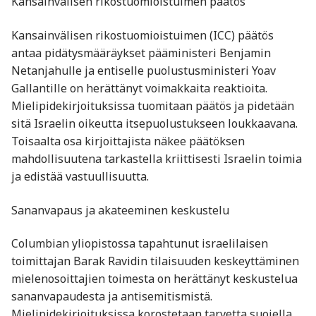
Kansainvälisen rikostuomioistuimen päätös
Kansainvälisen rikostuomioistuimen (ICC) päätös
antaa pidätysmääräykset pääministeri Benjamin
Netanjahulle ja entiselle puolustusministeri Yoav
Gallantille on herättänyt voimakkaita reaktioita.
Mielipidekirjoituksissa tuomitaan päätös ja pidetään
sitä Israelin oikeutta itsepuolustukseen loukkaavana.
Toisaalta osa kirjoittajista näkee päätöksen
mahdollisuutena tarkastella kriittisesti Israelin toimia
ja edistää vastuullisuutta.
Sananvapaus ja akateeminen keskustelu
Columbian yliopistossa tapahtunut israelilaisen
toimittajan Barak Ravidin tilaisuuden keskeyttäminen
mielenosoittajien toimesta on herättänyt keskustelua
sananvapaudesta ja antisemitismistä.
Mielipidekirjoituksissa korostetaan tarvetta suojella