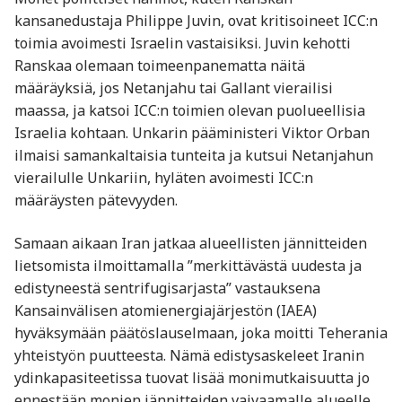
kansanedustaja Philippe Juvin, ovat kritisoineet ICC:n
toimia avoimesti Israelin vastaisiksi. Juvin kehotti
Ranskaa olemaan toimeenpanematta näitä
määräyksiä, jos Netanjahu tai Gallant vierailisi
maassa, ja katsoi ICC:n toimien olevan puolueellisia
Israelia kohtaan. Unkarin pääministeri Viktor Orban
ilmaisi samankaltaisia tunteita ja kutsui Netanjahun
vierailulle Unkariin, hyläten avoimesti ICC:n
määräysten pätevyyden.
Samaan aikaan Iran jatkaa alueellisten jännitteiden
lietsomista ilmoittamalla ”merkittävästä uudesta ja
edistyneestä sentrifugisarjasta” vastauksena
Kansainvälisen atomienergiajärjestön (IAEA)
hyväksymään päätöslauselmaan, joka moitti Teherania
yhteistyön puutteesta. Nämä edistysaskeleet Iranin
ydinkapasiteetissa tuovat lisää monimutkaisuutta jo
ennestään monien jännitteiden vaivaamalle alueelle.