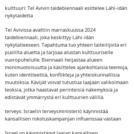
kulttuuri: Tel Avivin taidebiennaali esittelee Lähi-idän
nykytaidetta
Tel Avivissa avattiin marraskuussa 2024
taidebiennaali, joka keskittyy Lähi-idän
nykytaiteeseen. Tapahtuma tuo yhteen taiteilijoita eri
puolilta aluetta ja tarjoaa alustan kulttuuriselle
vuoropuhelulle. Biennaali heijastaa alueen
monimuotoisuutta ja käsittelee ajankohtaisia teemoja,
kuten identiteettiä, konflikteja ja yhteiskunnallisia
muutoksia. Kävijät voivat tutustua laajaan valikoimaan
teoksia, jotka haastavat perinteisiä näkemyksiä ja
edistävät ymmärrystä eri kulttuurien välillä.
terveys: Israelin terveysministeriö käynnistää
kansallisen rokotuskampanjan influenssaa vastaan
Israel on käynnistänyt laajan kansallisen