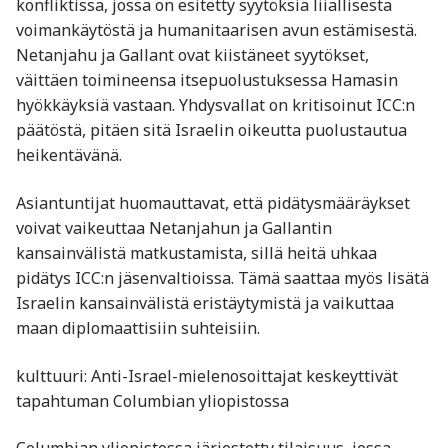
konfliktissa, jossa on esitetty syytöksiä liiallisesta
voimankäytöstä ja humanitaarisen avun estämisestä.
Netanjahu ja Gallant ovat kiistäneet syytökset,
väittäen toimineensa itsepuolustuksessa Hamasin
hyökkäyksiä vastaan. Yhdysvallat on kritisoinut ICC:n
päätöstä, pitäen sitä Israelin oikeutta puolustautua
heikentävänä.
Asiantuntijat huomauttavat, että pidätysmääräykset
voivat vaikeuttaa Netanjahun ja Gallantin
kansainvälistä matkustamista, sillä heitä uhkaa
pidätys ICC:n jäsenvaltioissa. Tämä saattaa myös lisätä
Israelin kansainvälistä eristäytymistä ja vaikuttaa
maan diplomaattisiin suhteisiin.
kulttuuri: Anti-Israel-mielenosoittajat keskeyttivät
tapahtuman Columbian yliopistossa