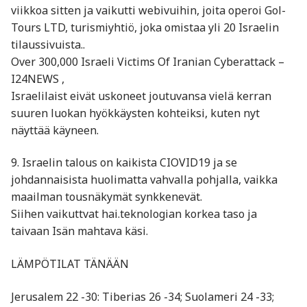
viikkoa sitten ja vaikutti webivuihin, joita operoi Gol-
Tours LTD, turismiyhtiö, joka omistaa yli 20 Israelin
tilaussivuista..
Over 300,000 Israeli Victims Of Iranian Cyberattack –
I24NEWS ,
Israelilaist eivät uskoneet joutuvansa vielä kerran
suuren luokan hyökkäysten kohteiksi, kuten nyt
näyttää käyneen.
9. Israelin talous on kaikista CIOVID19 ja se
johdannaisista huolimatta vahvalla pohjalla, vaikka
maailman tousnäkymät synkkenevät.
Siihen vaikuttvat hai.teknologian korkea taso ja
taivaan Isän mahtava käsi.
LÄMPÖTILAT TÄNÄÄN
Jerusalem 22 -30: Tiberias 26 -34; Suolameri 24 -33;