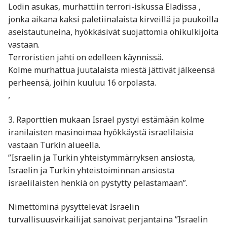
Lodin asukas, murhattiin terrori-iskussa Eladissa ,
jonka aikana kaksi paletiinalaista kirveillä ja puukoilla
aseistautuneina, hyökkäsivät suojattomia ohikulkijoita
vastaan.
Terroristien jahti on edelleen käynnissä.
Kolme murhattua juutalaista miestä jättivät jälkeensä
perheensä, joihin kuuluu 16 orpolasta.
,
3. Raporttien mukaan Israel pystyi estämään kolme
iranilaisten masinoimaa hyökkäystä israelilaisia
vastaan Turkin alueella.
”Israelin ja Turkin yhteistymmärryksen ansiosta,
Israelin ja Turkin yhteistoiminnan ansiosta
israelilaisten henkiä on pystytty pelastamaan”.
Nimettöminä pysyttelevät Israelin
turvallisuusvirkailijat sanoivat perjantaina ”Israelin