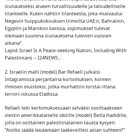
siunaukseksi alueen turvallisuudelle ja taloudelliselle
tilanteelle. Kuten nähtiin tilanteesta, joka muovautui
Negevin huippukokouksen tiimoilta UAE:n, Bahrainin,
Egyptin ja Marokon kanssa, sopimukset tulevat
olemaan suurena siunauksena tulevien vuosien
aikana”.
Lapid: Israel Is A Peace-seeking Nation, Including With
Palestinians – I24NEWS ,
2. Israelin malli (model) Bar Refaeli julkaisi
Intagramissa perjantaina kortomuksen, kolmen
ihmisen muistoksi, jotka murhattiin torstai-iltana
terrori-iskussa Eladissa.
Refaeli teki kertomuksessaan selväksi osoittaakseen
viestin amerikkalaiselle idolille (model) Bella Hadidille,
jolla on osittainen palestiinalainen tausta kysyen:
”Aiotko jäädä lepäämään laakereillesi asian suhteen?”