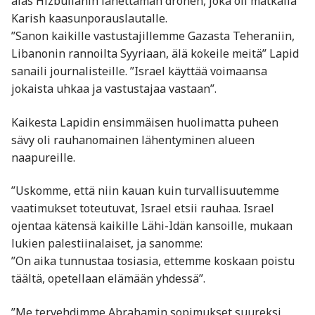
alas Hizbullahin lähettämän dronen, joka oli matkalla
Karish kaasunporauslautalle.
”Sanon kaikille vastustajillemme Gazasta Teheraniin,
Libanonin rannoilta Syyriaan, älä kokeile meitä” Lapid
sanaili journalisteille. ”Israel käyttää voimaansa
jokaista uhkaa ja vastustajaa vastaan”.
Kaikesta Lapidin ensimmäisen huolimatta puheen
sävy oli rauhanomainen lähentyminen alueen
naapureille.
”Uskomme, että niin kauan kuin turvallisuutemme
vaatimukset toteutuvat, Israel etsii rauhaa. Israel
ojentaa kätensä kaikille Lähi-Idän kansoille, mukaan
lukien palestiinalaiset, ja sanomme:
”On aika tunnustaa tosiasia, ettemme koskaan poistu
täältä, opetellaan elämään yhdessä”.
”Me tervehdimme Abrahamin sopimukset suureksi