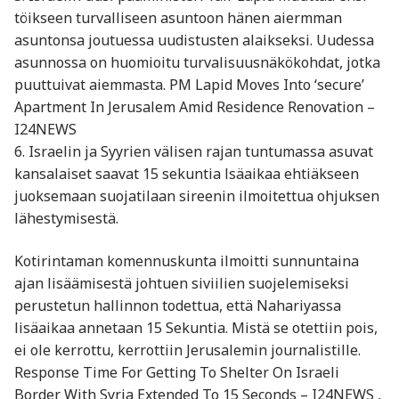
töikseen turvalliseen asuntoon hänen aiermman
asuntonsa joutuessa uudistusten alaikseksi. Uudessa
asunnossa on huomioitu turvalisuusnäkökohdat, jotka
puuttuivat aiemmasta. PM Lapid Moves Into ‘secure’
Apartment In Jerusalem Amid Residence Renovation –
I24NEWS
6. Israelin ja Syyrien välisen rajan tuntumassa asuvat
kansalaiset saavat 15 sekuntia lsäaikaa ehtiäkseen
juoksemaan suojatilaan sireenin ilmoitettua ohjuksen
lähestymisestä.
Kotirintaman komennuskunta ilmoitti sunnuntaina
ajan lisäämisestä johtuen siviilien suojelemiseksi
perustetun hallinnon todettua, että Nahariyassa
lisäaikaa annetaan 15 Sekuntia. Mistä se otettiin pois,
ei ole kerrottu, kerrottiin Jerusalemin journalistille.
Response Time For Getting To Shelter On Israeli
Border With Syria Extended To 15 Seconds – I24NEWS ,