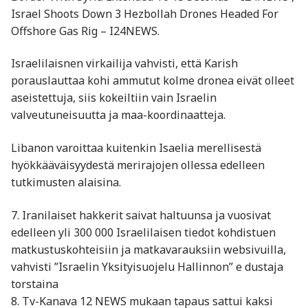
Israel Shoots Down 3 Hezbollah Drones Headed For
Offshore Gas Rig – I24NEWS.
Israelilaisnen virkailija vahvisti, että Karish
porauslauttaa kohi ammutut kolme dronea eivät olleet
aseistettuja, siis kokeiltiin vain Israelin
valveutuneisuutta ja maa-koordinaatteja.
Libanon varoittaa kuitenkin Isaelia merellisestä
hyökkääväisyydestä merirajojen ollessa edelleen
tutkimusten alaisina.
7. Iranilaiset hakkerit saivat haltuunsa ja vuosivat
edelleen yli 300 000 Israelilaisen tiedot kohdistuen
matkustuskohteisiin ja matkavarauksiin websivuilla,
vahvisti ”Israelin Yksityisuojelu Hallinnon” e dustaja
torstaina
8. Tv-Kanava 12 NEWS mukaan tapaus sattui kaksi