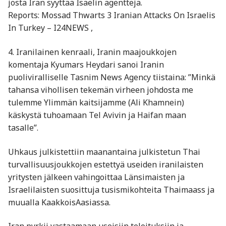
josta Iran syyttää Isaelin agentteja.
Reports: Mossad Thwarts 3 Iranian Attacks On Israelis
In Turkey – I24NEWS ,
4. Iranilainen kenraali, Iranin maajoukkojen
komentaja Kyumars Heydari sanoi Iranin
puoliviralliselle Tasnim News Agency tiistaina: ”Minkä
tahansa vihollisen tekemän virheen johdosta me
tulemme Ylimmän kaitsijamme (Ali Khamnein)
käskystä tuhoamaan Tel Avivin ja Haifan maan
tasalle”.
Uhkaus julkistettiin maanantaina julkistetun Thai
turvallisuusjoukkojen estettyä useiden iranilaisten
yritysten jälkeen vahingoittaa Länsimaisten ja
Israelilaisten suosittuja tusismikohteita Thaimaass ja
muualla KaakkoisAasiassa.