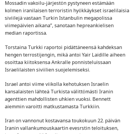
Mossadin vakoilu-järjestön pystyneen estämään
kolmen iranilaisen terroristin hyökkäykset israelilaisia
siviilejä vastaan Turkin Istanbulin megapolissa
viimepäivien aikana”, sanotaan hepreankielisen
median raportissa.
Torstaina Turkki raportoi pidättäneensä kahdeksan
hengen terrostijengin, mikä antoi Yair Laidille aiheen
osoittaa kiitoksensa Ankralle ponnisteluissaan
Israelilaisten siviilien suojelemiseksi.
Israel antoi viime viikolla kehotuksen Israelin
kansalaisten lähteä Turkista välittömästi Iranin
agenttien mahdollisten uhkien vuoksi. Bennett
aiemmin varoitti matkustamasta Turkkiin.
Iran on vannonut kostavansa toukokuun 22. päivän
Iranin vallankumouskaartin evesrstin teloituksen,