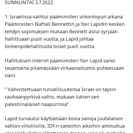
SUNNUNTAI 3.7.2022
1. Israelissa vaihtui pääministeri viikonlopun aikana.
Pääministeri Naftali Bennettin ja Yair Lapidin kesken
tehdyn sopimuksen mukaan Bennett astui syrjään
hallittuaan puoli vuotta, ja Lapid johtaa
toimenpidehallitusta toiset puoli vuotta.
Hallituksen interim pääministeri Yair Lapid sanoi
lauantaina pitämässään virkaanastumis-puheessaan
näin:
” Vahvistettuaan turvallisuutensa Israel on täysin
rauhaanpyrkivä valtio, mukaan lukien sen
palestiinalaiset naapurinsa”.
Lapid turvautui käyttämään kovia sanoja juutalaisen
valtion vihollisille, IDF:n samoihin aikoihin ammuttua