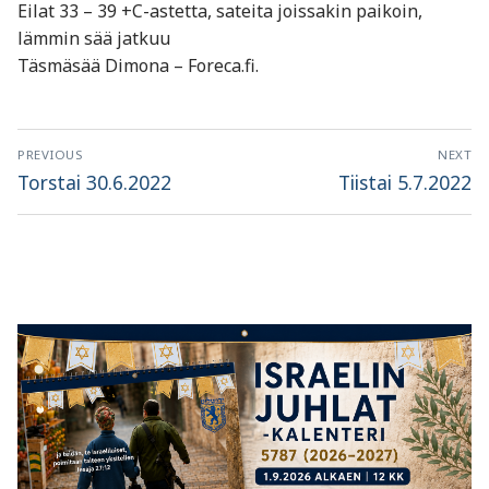
Eilat 33 – 39 +C-astetta, sateita joissakin paikoin,
lämmin sää jatkuu
Täsmäsää Dimona – Foreca.fi.
Artikkelien
PREVIOUS
NEXT
selaus
Previous
Next
Torstai 30.6.2022
Tiistai 5.7.2022
post:
post: