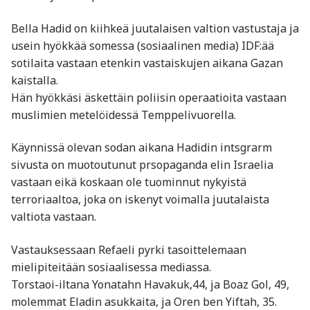
Bella Hadid on kiihkeä juutalaisen valtion vastustaja ja
usein hyökkää somessa (sosiaalinen media) IDF:ää
sotilaita vastaan etenkin vastaiskujen aikana Gazan
kaistalla.
Hän hyökkäsi äskettäin poliisin operaatioita vastaan
muslimien metelöidessä Temppelivuorella.
Käynnissä olevan sodan aikana Hadidin intsgrarm
sivusta on muotoutunut prsopaganda elin Israelia
vastaan eikä koskaan ole tuominnut nykyistä
terroriaaltoa, joka on iskenyt voimalla juutalaista
valtiota vastaan.
Vastauksessaan Refaeli pyrki tasoittelemaan
mielipiteitään sosiaalisessa mediassa.
Torstaoi-iltana Yonatahn Havakuk,44, ja Boaz Gol, 49,
molemmat Eladin asukkaita, ja Oren ben Yiftah, 35.