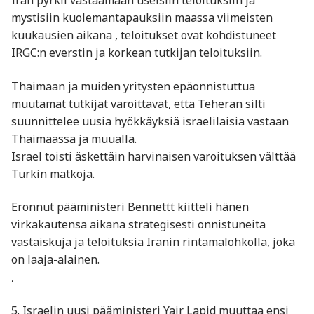
Iran pyrkii vastaamaan useisiin teloituksiin ja
mystisiin kuolemantapauksiin maassa viimeisten
kuukausien aikana , teloitukset ovat kohdistuneet
IRGC:n everstin ja korkean tutkijan teloituksiin.
Thaimaan ja muiden yritysten epäonnistuttua
muutamat tutkijat varoittavat, että Teheran silti
suunnittelee uusia hyökkäyksiä israelilaisia vastaan
Thaimaassa ja muualla.
Israel toisti äskettäin harvinaisen varoituksen välttää
Turkin matkoja.
Eronnut pääministeri Bennettt kiitteli hänen
virkakautensa aikana strategisesti onnistuneita
vastaiskuja ja teloituksia Iranin rintamalohkolla, joka
on laaja-alainen.
,
5. Israelin uusi pääministeri Yair Lapid muuttaa ensi