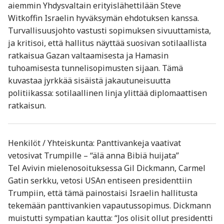
aiemmin Yhdysvaltain erityislähettilään Steve
Witkoffin Israelin hyväksymän ehdotuksen kanssa.
Turvallisuusjohto vastusti sopimuksen sivuuttamista,
ja kritisoi, että hallitus näyttää suosivan sotilaallista
ratkaisua Gazan valtaamisesta ja Hamasin
tuhoamisesta tunnelisopimusten sijaan. Tämä
kuvastaa jyrkkää sisäistä jakautuneisuutta
politiikassa: sotilaallinen linja ylittää diplomaattisen
ratkaisun.
Henkilöt / Yhteiskunta: Panttivankeja vaativat
vetosivat Trumpille – “älä anna Bibiä huijata”
Tel Avivin mielenosoituksessa Gil Dickmann, Carmel
Gatin serkku, vetosi USAn entiseen presidenttiin
Trumpiin, että tämä painostaisi Israelin hallitusta
tekemään panttivankien vapautussopimus. Dickmann
muistutti sympatian kautta: “Jos olisit ollut presidentti