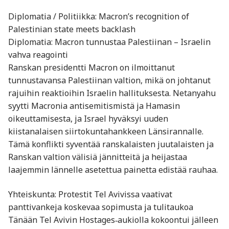
Diplomatia / Politiikka: Macron’s recognition of
Palestinian state meets backlash
Diplomatia: Macron tunnustaa Palestiinan – Israelin
vahva reagointi
Ranskan presidentti Macron on ilmoittanut
tunnustavansa Palestiinan valtion, mikä on johtanut
rajuihin reaktioihin Israelin hallituksesta. Netanyahu
syytti Macronia antisemitismistä ja Hamasin
oikeuttamisesta, ja Israel hyväksyi uuden
kiistanalaisen siirtokuntahankkeen Länsirannalle.
Tämä konflikti syventää ranskalaisten juutalaisten ja
Ranskan valtion välisiä jännitteitä ja heijastaa
laajemmin lännelle asetettua painetta edistää rauhaa
.
Yhteiskunta: Protestit Tel Avivissa vaativat
panttivankeja koskevaa sopimusta ja tulitaukoa
Tänään Tel Avivin Hostages‑aukiolla kokoontui jälleen