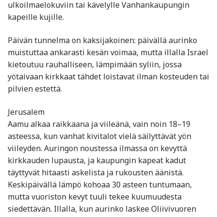
ulkoilmaelokuviin tai kävelylle Vanhankaupungin
kapeille kujille.
Päivän tunnelma on kaksijakoinen: päivällä aurinko
muistuttaa ankarasti kesän voimaa, mutta illalla Israel
kietoutuu rauhalliseen, lämpimään syliin, jossa
yötaivaan kirkkaat tähdet loistavat ilman kosteuden tai
pilvien estettä.
Jerusalem
Aamu alkaa raikkaana ja viileänä, vain noin 18–19
asteessa, kun vanhat kivitalot vielä säilyttävät yön
viileyden. Auringon noustessa ilmassa on kevyttä
kirkkauden lupausta, ja kaupungin kapeat kadut
täyttyvät hitaasti askelista ja rukousten äänistä.
Keskipäivällä lämpö kohoaa 30 asteen tuntumaan,
mutta vuoriston kevyt tuuli tekee kuumuudesta
siedettävän. Illalla, kun aurinko laskee Oliivivuoren