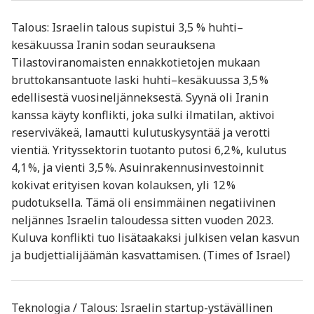
Talous: Israelin talous supistui 3,5 % huhti–
kesäkuussa Iranin sodan seurauksena
Tilastoviranomaisten ennakkotietojen mukaan
bruttokansantuote laski huhti–kesäkuussa 3,5 %
edellisestä vuosineljänneksestä. Syynä oli Iranin
kanssa käyty konflikti, joka sulki ilmatilan, aktivoi
reserviväkeä, lamautti kulutuskysyntää ja verotti
vientiä. Yrityssektorin tuotanto putosi 6,2 %, kulutus
4,1 %, ja vienti 3,5 %. Asuinrakennusinvestoinnit
kokivat erityisen kovan kolauksen, yli 12 %
pudotuksella. Tämä oli ensimmäinen negatiivinen
neljännes Israelin taloudessa sitten vuoden 2023.
Kuluva konflikti tuo lisätaakaksi julkisen velan kasvun
ja budjettialijäämän kasvattamisen. (Times of Israel)
Teknologia / Talous: Israelin startup-ystävällinen