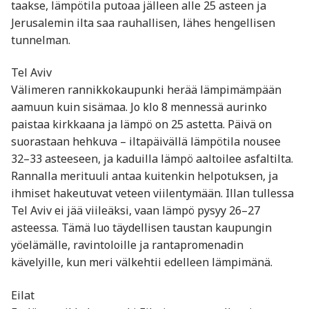
taakse, lämpötila putoaa jälleen alle 25 asteen ja
Jerusalemin ilta saa rauhallisen, lähes hengellisen
tunnelman.
Tel Aviv
Välimeren rannikkokaupunki herää lämpimämpään
aamuun kuin sisämaa. Jo klo 8 mennessä aurinko
paistaa kirkkaana ja lämpö on 25 astetta. Päivä on
suorastaan hehkuva – iltapäivällä lämpötila nousee
32–33 asteeseen, ja kaduilla lämpö aaltoilee asfaltilta.
Rannalla merituuli antaa kuitenkin helpotuksen, ja
ihmiset hakeutuvat veteen viilentymään. Illan tullessa
Tel Aviv ei jää viileäksi, vaan lämpö pysyy 26–27
asteessa. Tämä luo täydellisen taustan kaupungin
yöelämälle, ravintoloille ja rantapromenadin
kävelyille, kun meri välkehtii edelleen lämpimänä.
Eilat