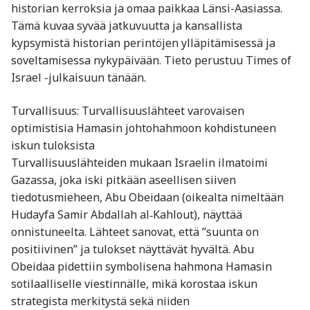
historian kerroksia ja omaa paikkaa Länsi-Aasiassa.
Tämä kuvaa syvää jatkuvuutta ja kansallista
kypsymistä historian perintöjen ylläpitämisessä ja
soveltamisessa nykypäivään. Tieto perustuu Times of
Israel -julkaisuun tänään.
Turvallisuus: Turvallisuuslähteet varovaisen
optimistisia Hamasin johtohahmoon kohdistuneen
iskun tuloksista
Turvallisuuslähteiden mukaan Israelin ilmatoimi
Gazassa, joka iski pitkään aseellisen siiven
tiedotusmieheen, Abu Obeidaan (oikealta nimeltään
Hudayfa Samir Abdallah al‑Kahlout), näyttää
onnistuneelta. Lähteet sanovat, että ”suunta on
positiivinen” ja tulokset näyttävät hyvältä. Abu
Obeidaa pidettiin symbolisena hahmona Hamasin
sotilaalliselle viestinnälle, mikä korostaa iskun
strategista merkitystä sekä niiden