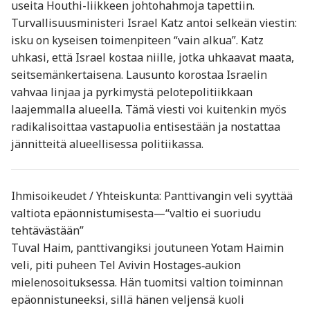
useita Houthi-liikkeen johtohahmoja tapettiin.
Turvallisuusministeri Israel Katz antoi selkeän viestin:
isku on kyseisen toimenpiteen “vain alkua”. Katz
uhkasi, että Israel kostaa niille, jotka uhkaavat maata,
seitsemänkertaisena. Lausunto korostaa Israelin
vahvaa linjaa ja pyrkimystä pelotepolitiikkaan
laajemmalla alueella. Tämä viesti voi kuitenkin myös
radikalisoittaa vastapuolia entisestään ja nostattaa
jännitteitä alueellisessa politiikassa.
Ihmisoikeudet / Yhteiskunta: Panttivangin veli syyttää
valtiota epäonnistumisesta—“valtio ei suoriudu
tehtävästään”
Tuval Haim, panttivangiksi joutuneen Yotam Haimin
veli, piti puheen Tel Avivin Hostages‑aukion
mielenosoituksessa. Hän tuomitsi valtion toiminnan
epäonnistuneeksi, sillä hänen veljensä kuoli