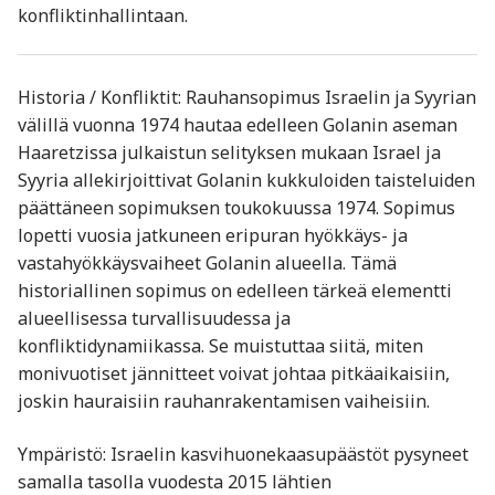
konfliktinhallintaan.
Historia / Konfliktit: Rauhansopimus Israelin ja Syyrian
välillä vuonna 1974 hautaa edelleen Golanin aseman
Haaretzissa julkaistun selityksen mukaan Israel ja
Syyria allekirjoittivat Golanin kukkuloiden taisteluiden
päättäneen sopimuksen toukokuussa 1974. Sopimus
lopetti vuosia jatkuneen eripuran hyökkäys- ja
vastahyökkäysvaiheet Golanin alueella. Tämä
historiallinen sopimus on edelleen tärkeä elementti
alueellisessa turvallisuudessa ja
konfliktidynamiikassa. Se muistuttaa siitä, miten
monivuotiset jännitteet voivat johtaa pitkäaikaisiin,
joskin hauraisiin rauhanrakentamisen vaiheisiin.
Ympäristö: Israelin kasvihuonekaasupäästöt pysyneet
samalla tasolla vuodesta 2015 lähtien