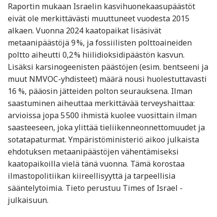
Raportin mukaan Israelin kasvihuonekaasupäästöt
eivät ole merkittävästi muuttuneet vuodesta 2015
alkaen. Vuonna 2024 kaatopaikat lisäsivät
metaanipäästöjä 9 %, ja fossiilisten polttoaineiden
poltto aiheutti 0,2 % hiilidioksidipäästön kasvun.
Lisäksi karsinogeenisten päästöjen (esim. bentseeni ja
muut NMVOC-yhdisteet) määrä nousi huolestuttavasti
16 %, pääosin jätteiden polton seurauksena. Ilman
saastuminen aiheuttaa merkittävää terveyshaittaa:
arvioissa jopa 5 500 ihmistä kuolee vuosittain ilman
saasteeseen, joka ylittää tieliikenneonnettomuudet ja
sotatapaturmat. Ympäristöministeriö aikoo julkaista
ehdotuksen metaanipäästöjen vähentämiseksi
kaatopaikoilla vielä tänä vuonna. Tämä korostaa
ilmastopolitiikan kiireellisyyttä ja tarpeellisia
sääntelytoimia. Tieto perustuu Times of Israel -
julkaisuun.