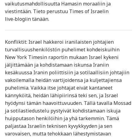
vaikutusmahdollisuutta Hamasin moraaliin ja
viestintään. Tieto perustuu Times of Israelin
live‑blogiin tänään.
Konfliktit: Israel hakkeroi iranilaisten johtajien
turvallisuushenkilöstön puhelimet kohdeiskuihin
New York Timesin raportin mukaan Israel kykeni
jäljittämään ja kohdistamaan iskunsa Iraniin
kesäkuussa Iranin poliittisiin ja sotilaallisiin johtajiin
vakoilemalla heidän vartijoidensa ja kuljettajiensa
puhelimia. Vaikka itse johtajat eivät kantaneet
kännyköitä, heidän lähipiirinsä teki sen, ja Israel
hyödynsi tämän haavoittuvuuden. Tällä tavalla Mossad
ja sotilastiedustelu pystyivät kohdistamaan iskuja
huipputason henkilöihin ja yhä tarkemmin. Tämä
paljastaa Israelin teknisen kyvykkyyden ja sen
varovaisen, mutta tehokkaan lähestymistavan