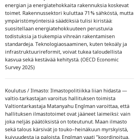
energian ja energiatehokkaita rakennuksia koskevat
toimet. Rakennussektori kuluttaa 71 % sähköstä, mutta
ympäristömyönteisiä säädöksiä tulisi kiristää:
suositellaan energiatehokkuuteen perustuvia
todistuksia ja tiukempia vihreän rakentamisen
standardeja. Teknologiaosaaminen, kuten tekoäly ja
infrastruktuurireformit, voivat tukea taloudellista
kasvua sekä kestävää kehitystä. (OECD Economic
Survey 2025)
Koulutus / Ilmasto: Ilmastopolitiikka liian hidasta —
valtio‐tarkastajan varoitus hallituksen toimista
Valtiontarkastaja Matanyahu Englman varoittaa, että
hallituksen ilmastotoimet ovat jääneet laimeiksi: vain
joka neljäs päätöksistä on toteutunut. Maan ilmasto
sekä talous kärsivät jo touko–heinäkuun myrskyistä,
kuivuudesta ja paloista. Englman vaati ”koordinoitua,