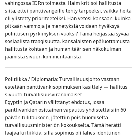
vahingossa IDF:n toimesta. Haim kritisoi hallitusta
siitä, ettei panttivangeille tehty tarpeeksi, vaikka heitä
oli ylistetty prioriteeteiksi. Hän vetosi kansaan: kuinka
pitkään vammoja ja menetyksiä voidaan hyväksyä
poliittisen pyrkimyksen vuoksi? Tämä heijastaa syvää
sosiaalista traagisuutta, kansalaisten epäluottamusta
hallitusta kohtaan ja humanitäärisen näkökulman
jäämistä sivuun kommentaarista.
Politiikka / Diplomatia: Turvallisuusjohto vastaan
estetään panttivankisopimuksen käsittely — hallitus
sivuutti turvallisuusviranomaiset
Egyptin ja Qatarin välittänyt ehdotus, jossa
panttivankien osittainen vapautus yhdistettäisiin 60
päivän tulitaukoon, jätettiin pois huomiselta
turvallisuusministeriön kokoukselta. Tämä herätti
laajaa kritiikkiä, sillä sopimus oli lähes identtinen