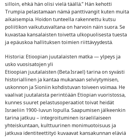
silloin, ehkä hän olisi vielä täällä.” Hän kehotti
Trumpia pelastamaan nämä panttivangit kuten muita
aikaisempia. Hoidon tunteella rakennettu kutsu
poliitikon vaikutusvaltana on harvoin näin suora. Se
kuvastaa kansalaisten toivetta ulkopuolisesta tuesta
ja epäuskoa hallituksen toimien riittävyydestä.
Historia: Etioopian juutalaisten matka — ylpeys ja
usko vuosisatojen yli
Etioopian juutalaisten (Beta Israel) tarina on syvästi
historiallinen ja kantaa mukanaan selviytymisen,
uskonnon ja Sioniin kohdistuvan toiveen voimaa. He
vaalivat juutalaista perintöään Etiopian vuoristossa,
kunnes suuret pelastusoperaatiot toivat heidät
Israeliin 1900-luvun lopulla. Saapumisen jälkeenkin
tarina jatkuu – integroituminen israelilaiseen
yhteiskuntaan, kulttuurinen monimuotoisuus ja
jatkuva identiteettityö kuvaavat kansakunnan eläviä