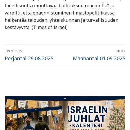
todellisuutta muuttavaa hallituksen reagointia” ja
varoitti, että epäonnistuminen ilmastopolitiikassa
heikentää talouden, yhteiskunnan ja turvallisuuden
kestävyyttä. (Times of Israel)
Artikkelien
PREVIOUS
NEXT
selaus
Previous
Next
Perjantai 29.08.2025
Maanantai 01.09.2025
post:
post: