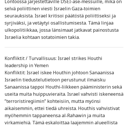
Lontoossa järjestettäville DSEI-ase‑messuille, mikä on
selvä poliittinen viesti Israelin Gaza‑toimien
seurauksista. Israel kritisoi päätöstä poliittiseksi ja
syrjiväksi, ja vetäytyi osallistumisesta. Tämä linjaa
ulkopolitiikkaa, jossa länsimaat jatkavat painostusta
Israelia kohtaan sotatoimien takia
.
Konfliktit / Turvallisuus: Israel strikes Houthi
leadership in Yemen
Konfliktit: Israel iskee Houthin johtoon Sanaanissa
Israelin tiedustelutietoon perustunut ilmaisku
Sanaanissa tappoi Houthi‑liikkeen pääministerin sekä
useita muita huippuvieraita. Israel vahvisti iskeneensä
”terroristiregiimin” kohteisiin, mutta myönsi
aikaisemmin, ettei tiedä uhreista. Houthis vahvistivat
myöhemmin tappaneensa al‑Rahawin ja muita
virkamiehiä. Tämä eskaloittaa laajemmin alueellista