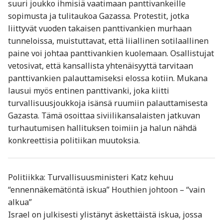
suuri joukko ihmisiä vaatimaan panttivankeille
sopimusta ja tulitaukoa Gazassa. Protestit, jotka
liittyvät vuoden takaisen panttivankien murhaan
tunneloissa, muistuttavat, että liiallinen sotilaallinen
paine voi johtaa panttivankien kuolemaan. Osallistujat
vetosivat, että kansallista yhtenäisyyttä tarvitaan
panttivankien palauttamiseksi elossa kotiin. Mukana
lausui myös entinen panttivanki, joka kiitti
turvallisuusjoukkoja isänsä ruumiin palauttamisesta
Gazasta. Tämä osoittaa siviilikansalaisten jatkuvan
turhautumisen hallituksen toimiin ja halun nähdä
konkreettisia politiikan muutoksia.
Politiikka: Turvallisuusministeri Katz kehuu
“ennennäkemätöntä iskua” Houthien johtoon – “vain
alkua”
Israel on julkisesti ylistänyt äskettäistä iskua, jossa