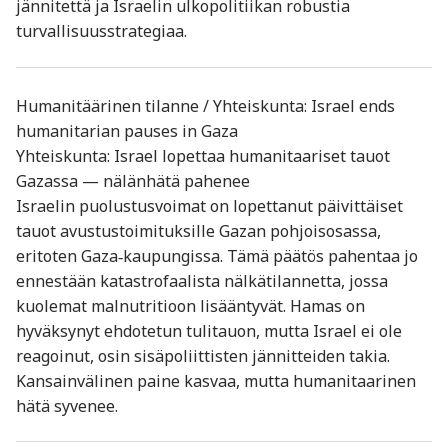
jännitettä ja Israelin ulkopolitiikan robustia
turvallisuusstrategiaa
.
Humanitäärinen tilanne / Yhteiskunta: Israel ends
humanitarian pauses in Gaza
Yhteiskunta: Israel lopettaa humanitaariset tauot
Gazassa — nälänhätä pahenee
Israelin puolustusvoimat on lopettanut päivittäiset
tauot avustustoimituksille Gazan pohjoisosassa,
eritoten Gaza‑kaupungissa. Tämä päätös pahentaa jo
ennestään katastrofaalista nälkätilannetta, jossa
kuolemat malnutritioon lisääntyvät. Hamas on
hyväksynyt ehdotetun tulitauon, mutta Israel ei ole
reagoinut, osin sisäpoliittisten jännitteiden takia.
Kansainvälinen paine kasvaa, mutta humanitaarinen
hätä syvenee
.