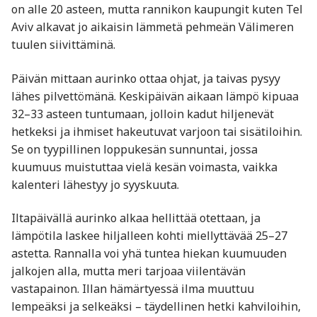
on alle 20 asteen, mutta rannikon kaupungit kuten Tel
Aviv alkavat jo aikaisin lämmetä pehmeän Välimeren
tuulen siivittäminä.
Päivän mittaan aurinko ottaa ohjat, ja taivas pysyy
lähes pilvettömänä. Keskipäivän aikaan lämpö kipuaa
32–33 asteen tuntumaan, jolloin kadut hiljenevät
hetkeksi ja ihmiset hakeutuvat varjoon tai sisätiloihin.
Se on tyypillinen loppukesän sunnuntai, jossa
kuumuus muistuttaa vielä kesän voimasta, vaikka
kalenteri lähestyy jo syyskuuta.
Iltapäivällä aurinko alkaa hellittää otettaan, ja
lämpötila laskee hiljalleen kohti miellyttävää 25–27
astetta. Rannalla voi yhä tuntea hiekan kuumuuden
jalkojen alla, mutta meri tarjoaa viilentävän
vastapainon. Illan hämärtyessä ilma muuttuu
lempeäksi ja selkeäksi – täydellinen hetki kahviloihin,