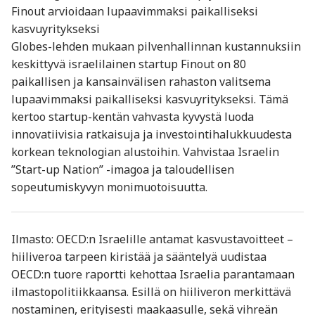
Finout arvioidaan lupaavimmaksi paikalliseksi
kasvuyritykseksi
Globes-lehden mukaan pilvenhallinnan kustannuksiin
keskittyvä israelilainen startup Finout on 80
paikallisen ja kansainvälisen rahaston valitsema
lupaavimmaksi paikalliseksi kasvuyritykseksi. Tämä
kertoo startup-kentän vahvasta kyvystä luoda
innovatiivisia ratkaisuja ja investointihalukkuudesta
korkean teknologian alustoihin. Vahvistaa Israelin
”Start-up Nation” -imagoa ja taloudellisen
sopeutumiskyvyn monimuotoisuutta.
Ilmasto: OECD:n Israelille antamat kasvustavoitteet –
hiiliveroa tarpeen kiristää ja sääntelyä uudistaa
OECD:n tuore raportti kehottaa Israelia parantamaan
ilmastopolitiikkaansa. Esillä on hiiliveron merkittävä
nostaminen, erityisesti maakaasulle, sekä vihreän