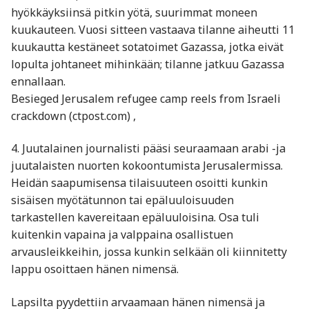
hyökkäyksiinsä pitkin yötä, suurimmat moneen
kuukauteen. Vuosi sitteen vastaava tilanne aiheutti 11
kuukautta kestäneet sotatoimet Gazassa, jotka eivät
lopulta johtaneet mihinkään; tilanne jatkuu Gazassa
ennallaan.
Besieged Jerusalem refugee camp reels from Israeli
crackdown (ctpost.com) ,
4. Juutalainen journalisti pääsi seuraamaan arabi -ja
juutalaisten nuorten kokoontumista Jerusalermissa.
Heidän saapumisensa tilaisuuteen osoitti kunkin
sisäisen myötätunnon tai epäluuloisuuden
tarkastellen kavereitaan epäluuloisina. Osa tuli
kuitenkin vapaina ja valppaina osallistuen
arvausleikkeihin, jossa kunkin selkään oli kiinnitetty
lappu osoittaen hänen nimensä.
Lapsilta pyydettiin arvaamaan hänen nimensä ja