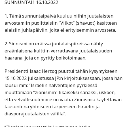
SUNNUNTAI1 16.10.2022
1. Tämä sunnuntaipäivä kuuluu niihin juutalaisten
arvostamiin puolittaisiin ”Viikot” (shavuot) käsitteen
alaisiin juhlapäiviin, joita ei erityisemmin arvosteta.
2. Sionismi on eräissä juutalaispiireissä nähty
eräänlaisena kulttiin verrattavana juutalaisuuden
haarana, jota on pyritty boikotoimaan.
Presidentti Isaac Herzog puuttui tähän kysymykseen
15.10.2022 julkaistussa JP:n kirjoituksessaan, jossa hän
lausui mm: ”Israelin halventajien pyrkiessä
muuttamaan ”zionismin” likaiseksi sanaksi, uskoen,
että velvollisuutemme on vaatia Zionismia käytettävän
lausuntona yhteiseen tarpeeseen Israelin ja
diasporajuutalaisten välillä”.