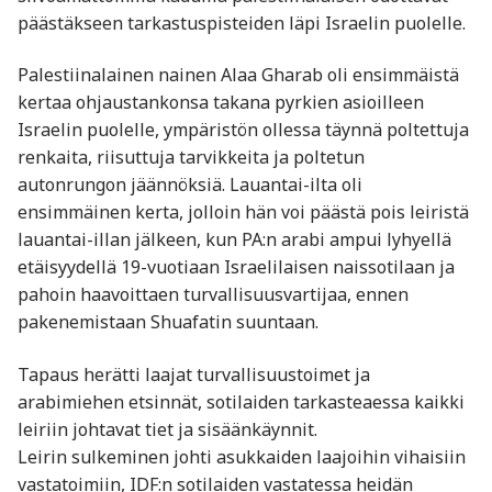
päästäkseen tarkastuspisteiden läpi Israelin puolelle.
Palestiinalainen nainen Alaa Gharab oli ensimmäistä
kertaa ohjaustankonsa takana pyrkien asioilleen
Israelin puolelle, ympäristön ollessa täynnä poltettuja
renkaita, riisuttuja tarvikkeita ja poltetun
autonrungon jäännöksiä. Lauantai-ilta oli
ensimmäinen kerta, jolloin hän voi päästä pois leiristä
lauantai-illan jälkeen, kun PA:n arabi ampui lyhyellä
etäisyydellä 19-vuotiaan Israelilaisen naissotilaan ja
pahoin haavoittaen turvallisuusvartijaa, ennen
pakenemistaan Shuafatin suuntaan.
Tapaus herätti laajat turvallisuustoimet ja
arabimiehen etsinnät, sotilaiden tarkasteaessa kaikki
leiriin johtavat tiet ja sisäänkäynnit.
Leirin sulkeminen johti asukkaiden laajoihin vihaisiin
vastatoimiin, IDF:n sotilaiden vastatessa heidän