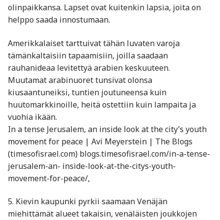
olinpaikkansa. Lapset ovat kuitenkin lapsia, joita on
helppo saada innostumaan.
Amerikkalaiset tarttuivat tähän luvaten varoja
tämänkaltaisiin tapaamisiin, joilla saadaan
rauhanideaa levitettyä arabien keskuuteen.
Muutamat arabinuoret tunsivat olonsa
kiusaantuneiksi, tuntien joutuneensa kuin
huutomarkkinoille, heitä ostettiin kuin lampaita ja
vuohia ikään.
In a tense Jerusalem, an inside look at the city’s youth
movement for peace | Avi Meyerstein | The Blogs
(timesofisrael.com) blogs.timesofisrael.com/in-a-tense-
jerusalem-an- inside-look-at-the-citys-youth-
movement-for-peace/,
5. Kievin kaupunki pyrkii saamaan Venäjän
miehittämät alueet takaisin, venäläisten joukkojen