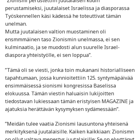
”Zionismi perustettiin juutalaisen kodin
perustamiseksi, juutalaiset Israelissa ja diasporassa
Työskennellen käsi kädessä he toteuttivat tämän
unelman.
Mutta juutalaisen valtion muostaminen oli
ensmmmäinen taso Zionismin unelmassa, ei sen
kulminaatio, ja se muodosti alun suurelle Israel-
diaspora yhteistyölle, ei sen loppua”.
”Tämä oli se viesti, jonka toin mukanani historialliseen
tapahtumaan, jossa kunnioitettiin 125. syntymäpäivää
ensimmäisessä sionismi kongresissa Baselissa
elokuussa. Tämän viestin haluaisin lukijoitten
tiedostavan lukiessaan tämän eristyisen MAGAZINE ja
ajatuksia herättävän kysymyksen sydämessään”.
”Meidän tulee vaatia Zionismi lausuntona yhteisenä
merkityksenä juutalaisille. Kaiken kaikkiaan: Zionismn
on ollut valtava menestys juutalaisille: Se on elvyttänyt