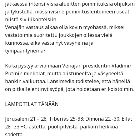
jatkaessa intensiivisiä alueitten pommituksia ohjuksin
ja tykistöllä, massiivisine pommituslentoineen useat
niistä siviilikohteisiin.
Venäjän vastaus alkaa olla kovin myöhässä, miksei
vastatoimia suoritettu joukkojen ollessa vielä
kunnossa, eikä vasta nyt väsyneinä ja
tympääntyneinä?
Kuka pystyy arvioimaan Venäjän presidentin Vladimir
Putinin mielialat, mutta alistuneelta ja väsyneeltä
hänkin vaikuttaa. Länsimedia todistelee, että hänellä
on pitkalle ehtinyt syöpä, jota hoidetaan erikoistoimin.
LÄMPÖTILAT TÄNÄÄN
Jerusalem 21 – 28; Tiberias 25-33; Dimona 22 -30; Eilat
28 -33 +C-astetta, puolipilvistä, paikoin heikkoa
sadetta.