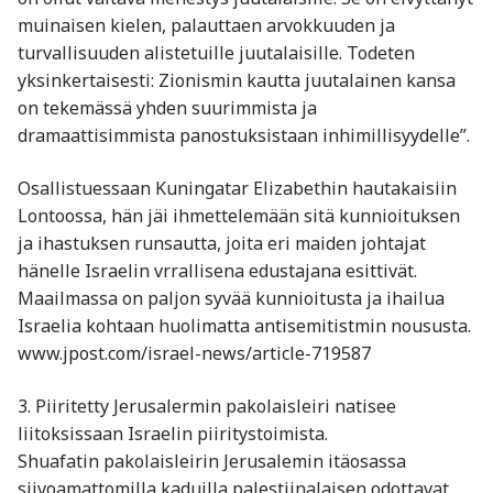
muinaisen kielen, palauttaen arvokkuuden ja
turvallisuuden alistetuille juutalaisille. Todeten
yksinkertaisesti: Zionismin kautta juutalainen kansa
on tekemässä yhden suurimmista ja
dramaattisimmista panostuksistaan inhimillisyydelle”.
Osallistuessaan Kuningatar Elizabethin hautakaisiin
Lontoossa, hän jäi ihmettelemään sitä kunnioituksen
ja ihastuksen runsautta, joita eri maiden johtajat
hänelle Israelin vrrallisena edustajana esittivät.
Maailmassa on paljon syvää kunnioitusta ja ihailua
Israelia kohtaan huolimatta antisemitistmin noususta.
www.jpost.com/israel-news/article-719587
3. Piiritetty Jerusalermin pakolaisleiri natisee
liitoksissaan Israelin piiritystoimista.
Shuafatin pakolaisleirin Jerusalemin itäosassa
siivoamattomilla kaduilla palestiinalaisen odottavat