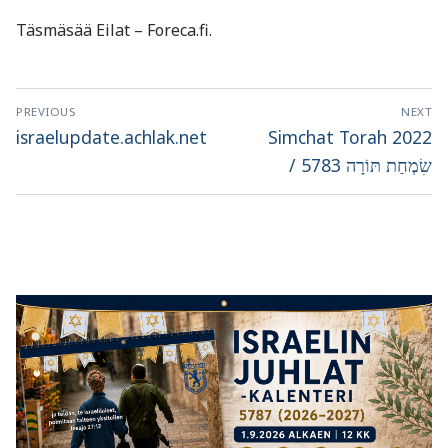
Täsmäsää Eilat – Foreca.fi.
Artikkelien
PREVIOUS
NEXT
selaus
Previous
Next
israelupdate.achlak.net
Simchat Torah 2022
post:
post:
/ שִׂמְחַת תּוֹרָה 5783