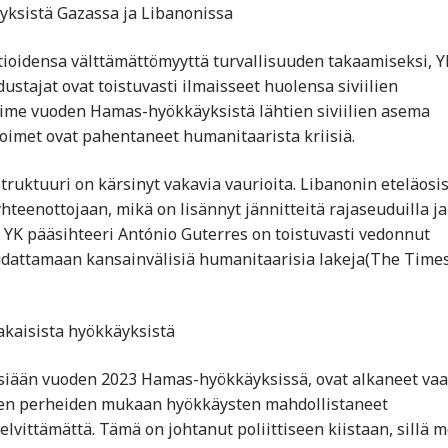
myksistä Gazassa ja Libanonissa
atioidensa välttämättömyyttä turvallisuuden takaamiseksi, Y
stajat ovat toistuvasti ilmaisseet huolensa siviilien
Viime vuoden Hamas-hyökkäyksistä lähtien siviilien asema
atoimet ovat pahentaneet humanitaarista kriisiä.
astruktuuri on kärsinyt vakavia vaurioita. Libanonin eteläosi
yhteenottojaan, mikä on lisännyt jännitteitä rajaseuduilla ja
 YK pääsihteeri António Guterres on toistuvasti vedonnut
udattamaan kansainvälisiä humanitaarisia lakeja​(The Times
akaisista hyökkäyksistä
eisiään vuoden 2023 Hamas-hyökkäyksissä, ovat alkaneet vaa
äiden perheiden mukaan hyökkäysten mahdollistaneet
elvittämättä. Tämä on johtanut poliittiseen kiistaan, sillä 