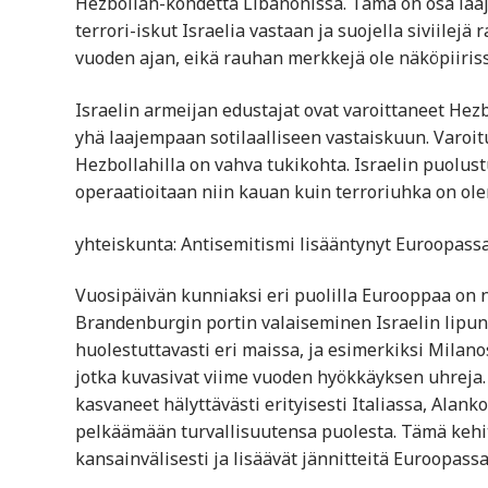
Hezbollah-kohdetta Libanonissa. Tämä on osa laaje
terrori-iskut Israelia vastaan ja suojella siviilejä
vuoden ajan, eikä rauhan merkkejä ole näköpiiriss
Israelin armeijan edustajat ovat varoittaneet Hez
yhä laajempaan sotilaalliseen vastaiskuun. Varoitu
Hezbollahilla on vahva tukikohta. Israelin puolust
operaatioitaan niin kauan kuin terroriuhka on ol
yhteiskunta: Antisemitismi lisääntynyt Euroopass
Vuosipäivän kunniaksi eri puolilla Eurooppaa on 
Brandenburgin portin valaiseminen Israelin lipun 
huolestuttavasti eri maissa, ja esimerkiksi Milano
jotka kuvasivat viime vuoden hyökkäyksen uhreja. 
kasvaneet hälyttävästi erityisesti Italiassa, Alan
pelkäämään turvallisuutensa puolesta. Tämä kehity
kansainvälisesti ja lisäävät jännitteitä Euroopassa