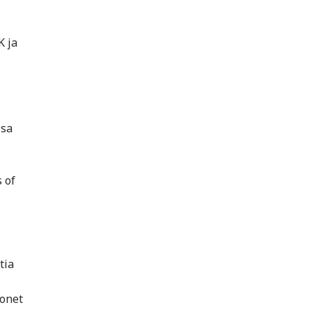
K ja
ssa
 of
tia
monet