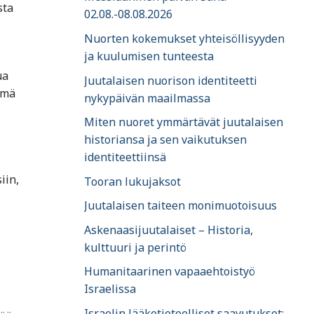
sta
02.08.-08.08.2026
Nuorten kokemukset yhteisöllisyyden
ja kuulumisen tunteesta
ua
Juutalaisen nuorison identiteetti
ämä
nykypäivän maailmassa
Miten nuoret ymmärtävät juutalaisen
historiansa ja sen vaikutuksen
identiteettiinsä
iin,
Tooran lukujaksot
Juutalaisen taiteen monimuotoisuus
Askenaasijuutalaiset – Historia,
kulttuuri ja perintö
Humanitaarinen vapaaehtoistyö
Israelissa
Israelin lääketieteelliset saavutukset: