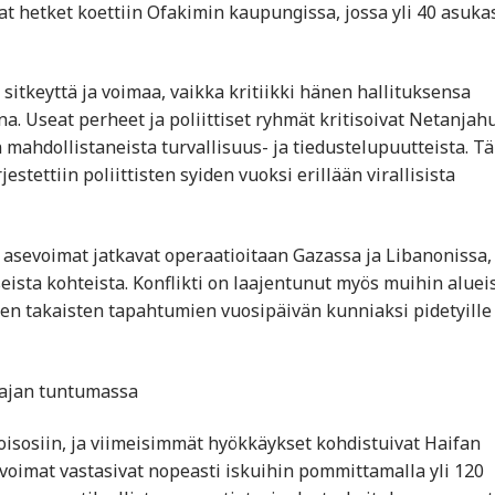
hetket koettiin Ofakimin kaupungissa, jossa yli 40 asuka
sitkeyttä ja voimaa, vaikka kritiikki hänen hallituksensa
a. Useat perheet ja poliittiset ryhmät kritisoivat Netanjah
n mahdollistaneista turvallisuus- ja tiedustelupuutteista. T
estettiin poliittisten syiden vuoksi erillään virallisista
 asevoimat jatkavat operaatioitaan Gazassa ja Libanonissa,
ista kohteista. Konflikti on laajentunut myös muihin alueis
en takaisten tapahtumien vuosipäivän kunniaksi pidetyille
 rajan tuntumassa
joisosiin, ja viimeisimmät hyökkäykset kohdistuivat Haifan
mavoimat vastasivat nopeasti iskuihin pommittamalla yli 120