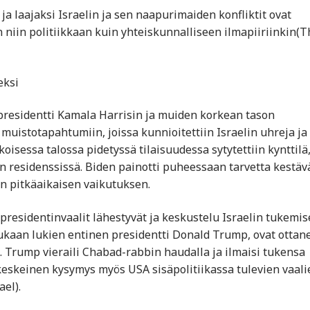
a laajaksi Israelin ja sen naapurimaiden konfliktit ovat
niin politiikkaan kuin yhteiskunnalliseen ilmapiiriinkin​(T
eksi
apresidentti Kamala Harrisin ja muiden korkean tason
muistotapahtumiin, joissa kunnioitettiin Israelin uhreja ja
oisessa talossa pidetyssä tilaisuudessa sytytettiin kynttilä,
 residenssissä. Biden painotti puheessaan tarvetta kestäv
jen pitkäaikaisen vaikutuksen.
n presidentinvaalit lähestyvät ja keskustelu Israelin tukemi
 mukaan lukien entinen presidentti Donald Trump, ovat ottan
in. Trump vieraili Chabad-rabbin haudalla ja ilmaisi tukensa
 keskeinen kysymys myös USA sisäpolitiikassa tulevien vaali
ael).