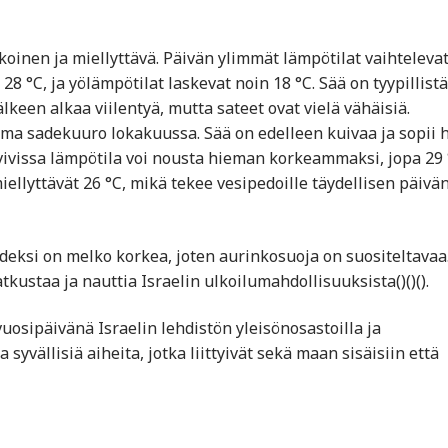
koinen ja miellyttävä. Päivän ylimmät lämpötilat vaihteleva
8 °C, ja yölämpötilat laskevat noin 18 °C. Sää on tyypillistä
lkeen alkaa viilentyä, mutta sateet ovat vielä vähäisiä.
ama sadekuuro lokakuussa. Sää on edelleen kuivaa ja sopii 
vivissa lämpötila voi nousta hieman korkeammaksi, jopa 29 
llyttävät 26 °C, mikä tekee vesipedoille täydellisen päivä
ndeksi on melko korkea, joten aurinkosuoja on suositeltavaa
staa ja nauttia Israelin ulkoilumahdollisuuksista​()​()​().
vuosipäivänä Israelin lehdistön yleisönosastoilla ja
 syvällisiä aiheita, jotka liittyivät sekä maan sisäisiin että