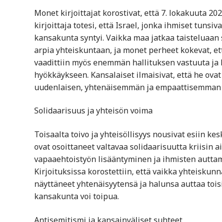
Monet kirjoittajat korostivat, että 7. lokakuuta 20
kirjoittaja totesi, että Israel, jonka ihmiset tunsi
kansakunta syntyi. Vaikka maa jatkaa taisteluaan sek
arpia yhteiskuntaan, ja monet perheet kokevat, ett
vaadittiin myös enemmän hallituksen vastuuta ja ka
hyökkäykseen. Kansalaiset ilmaisivat, että he ovat 
uudenlaisen, yhtenäisemmän ja empaattisemman 
Solidaarisuus ja yhteisön voima
Toisaalta toivo ja yhteisöllisyys nousivat esiin kes
ovat osoittaneet valtavaa solidaarisuutta kriisi
vapaaehtoistyön lisääntyminen ja ihmisten auttamine
Kirjoituksissa korostettiin, että vaikka yhteiskunnas
näyttäneet yhtenäisyytensä ja halunsa auttaa toisi
kansakunta voi toipua.
Antisemitismi ja kansainväliset suhteet