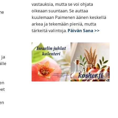
vastauksia, mutta se voi ohjata
oikeaan suuntaan. Se auttaa
he
kuulemaan Paimenen äänen keskellä
arkea ja tekemään pieniä, mutta
tärkeitä valintoja.
Päivän Sana >>
 ja
älle
sen
eet
en