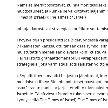
Nämä esimerkit osoittavat, kuinka monitasoiseksi j
muodostuneet, ja kuinka ne vaikuttavat laajemmin 
Times of Israel)​()​(The Times of Israel).
johtajat korostavat strategiaa konfliktin voittamis
Yhdysvaltojen presidentti Joe Biden, yhdessä var
virkamiesten kanssa, otti tänään osaa symbolisiin 
muistutettiin meneillään olevasta konfliktista. Valk
Harris istutti granaattiomenapuun varapresidentin
strategialle, joka varmistaisi sotilaallisten voitto
USApoliittinen ilmapiiri heijastaa jännitteitä, ku
muodoista kiihtyy. Bidenin poliittiset haastajat,
osaa Israelin puolesta järjestettyihin tilaisuuksi
Israelille. Tämä viestii Israelin tukemisen olevan
kynnyksellä​(The Times of Israel)​(The Times of Isr