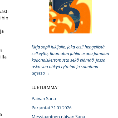
västi
öihin
ja
Kirja sopii lukijalle, joka etsii hengellistä
en
selkeyttä, Raamatun juhlia osana Jumalan
illa
kokonaiskertomusta sekä elämää, jossa
usko saa näkyä rytminä ja suuntana
arjessa
→
LUETUIMMAT
Päivän Sana
Perjantai 31.07.2026
a
Messiaaninen päivän Sana