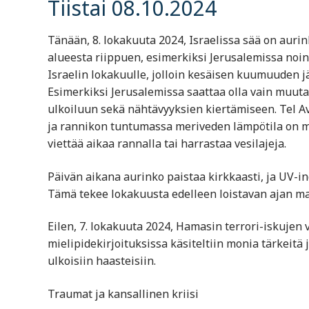
Tiistai 08.10.2024
Tänään, 8. lokakuuta 2024, Israelissa sää on aurin
alueesta riippuen, esimerkiksi Jerusalemissa noin 2
Israelin lokakuulle, jolloin kesäisen kuumuuden jä
Esimerkiksi Jerusalemissa saattaa olla vain muut
ulkoiluun sekä nähtävyyksien kiertämiseen. Tel A
ja rannikon tuntumassa meriveden lämpötila on mie
viettää aikaa rannalla tai harrastaa vesilajeja.
Päivän aikana aurinko paistaa kirkkaasti, ja UV-i
Tämä tekee lokakuusta edelleen loistavan ajan matku
Eilen, 7. lokakuuta 2024, Hamasin terrori-iskujen 
mielipidekirjoituksissa käsiteltiin monia tärkeitä ja
ulkoisiin haasteisiin.
Traumat ja kansallinen kriisi