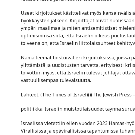
Useat kirjoitukset käsittelivät myös kansainvälisi
hyökkäysten jälkeen. Kirjoittajat olivat huolissaan
ympäri maailmaa ja miten antisemitistiset mieleni
optimisminsa siitä, että Israelin oikeus puolustau
toiveena on, että Israelin liittolaissuhteet kehitt
Nämä teemat toistuivat eri kirjoituksissa, joissa pa
ylittämistä ja uudistusten tarvetta, erityisesti krii
toivottiin myös, että Israelin tulevat johtajat ott
vastuullisempaa tulevaisuutta.
Lähteet: (The Times of Israel)​()(The Jewish Press 
politiikka: Israelin muistotilaisuudet täynnä surua 
Israelissa vietettiin eilen vuoden 2023 Hamas-hy
Virallisissa ja epävirallisissa tapahtumissa tuh