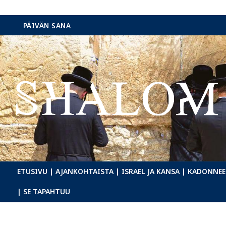
Hyppää
PÄIVÄN SANA
sisältöön
ETUSIVU
| AJANKOHTAISTA
| ISRAEL JA KANSA
| KADONNEE
| SE TAPAHTUU