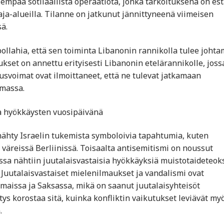
mpaa sotilaallista operaatiota, jonka tarkoituksena on es
 raja-alueilla. Tilanne on jatkunut jännittyneenä viimeisen
ä.
bollahia, että sen toiminta Libanonin rannikolla tulee joht
kset on annettu erityisesti Libanonin etelärannikolle, joss
usvoimat ovat ilmoittaneet, että ne tulevat jatkamaan
emassa.
a hyökkäysten vuosipäivänä
nähty Israelin tukemista symboloivia tapahtumia, kuten
väreissä Berliinissä. Toisaalta antisemitismi on noussut
ssa nähtiin juutalaisvastaisia hyökkäyksiä muistotaideteoks
Juutalaisvastaiset mielenilmaukset ja vandalismi ovat
komaissa ja Saksassa, mikä on saanut juutalaisyhteisöt
s korostaa sitä, kuinka konfliktin vaikutukset leviävät my
.