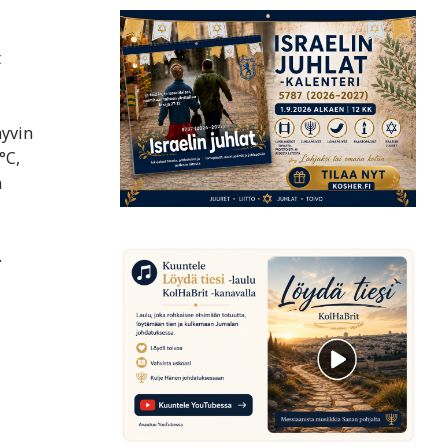
t
hyvin
°C,
n
.