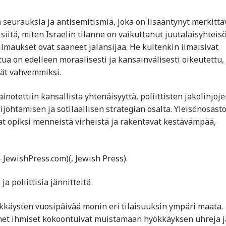
ä seurauksia ja antisemitismiä, joka on lisääntynyt merkittä
 siitä, miten Israelin tilanne on vaikuttanut juutalaisyhteis
lmaukset ovat saaneet jalansijaa. He kuitenkin ilmaisivat
tua on edelleen moraalisesti ja kansainvälisesti oikeutettu, 
yvät vahvemmiksi.
inotettiin kansallista yhtenäisyyttä, poliittisten jakolinjoj
sijohtamisen ja sotilaallisen strategian osalta. Yleisönosasto
avat opiksi menneistä virheistä ja rakentavat kestävämpää,
– JewishPress.com)(, Jewish Press).
ja poliittisia jännitteitä
ökkäysten vuosipäivää monin eri tilaisuuksin ympäri maata.
annet ihmiset kokoontuivat muistamaan hyökkäyksen uhreja j