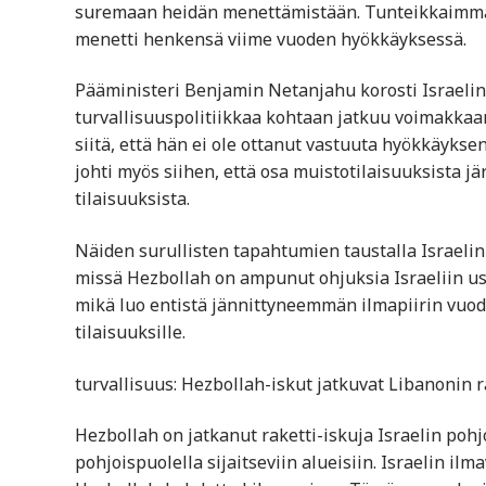
suremaan heidän menettämistään. Tunteikkaimmat 
menetti henkensä viime vuoden hyökkäyksessä.
Pääministeri Benjamin Netanjahu korosti Israelin 
turvallisuuspolitiikkaa kohtaan jatkuu voimakkaan
siitä, että hän ei ole ottanut vastuuta hyökkäykse
johti myös siihen, että osa muistotilaisuuksista järj
tilaisuuksista.
Näiden surullisten tapahtumien taustalla Israelin
missä Hezbollah on ampunut ohjuksia Israeliin use
mikä luo entistä jännittyneemmän ilmapiirin vuod
tilaisuuksille.
turvallisuus: Hezbollah-iskut jatkuvat Libanonin
Hezbollah on jatkanut raketti-iskuja Israelin poh
pohjoispuolella sijaitseviin alueisiin. Israelin il