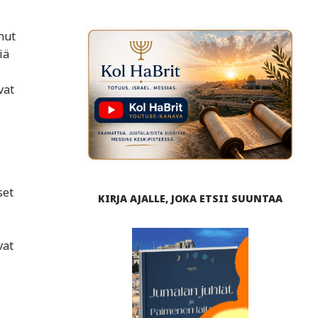
nut
iä
vat
set
KIRJA AJALLE, JOKA ETSII SUUNTAA
vat