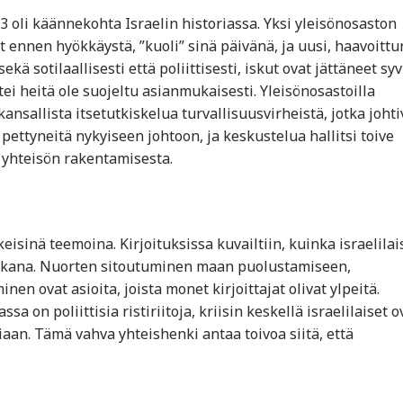
23 oli käännekohta Israelin historiassa. Yksi yleisönosaston
vat ennen hyökkäystä, ”kuoli” sinä päivänä, ja uusi, haavoittu
ä sotilaallisesti että poliittisesti, iskut ovat jättäneet syv
ei heitä ole suojeltu asianmukaisesti. Yleisönosastoilla
nsallista itsetutkiskelua turvallisuusvirheistä, jotka johti
pettyneitä nykyiseen johtoon, ja keskustelua hallitsi toive
yhteisön rakentamisesta.
keisinä teemoina. Kirjoituksissa kuvailtiin, kuinka israelilai
n aikana. Nuorten sitoutuminen maan puolustamiseen,
n ovat asioita, joista monet kirjoittajat olivat ylpeitä.
sa on poliittisia ristiriitoja, kriisin keskellä israelilaiset o
aan. Tämä vahva yhteishenki antaa toivoa siitä, että