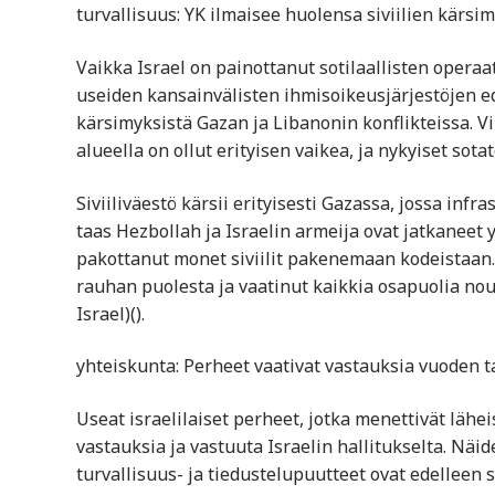
turvallisuus: YK ilmaisee huolensa siviilien kärsi
Vaikka Israel on painottanut sotilaallisten opera
useiden kansainvälisten ihmisoikeusjärjestöjen edu
kärsimyksistä Gazan ja Libanonin konflikteissa. 
alueella on ollut erityisen vaikea, ja nykyiset sot
Siviiliväestö kärsii erityisesti Gazassa, jossa infr
taas Hezbollah ja Israelin armeija ovat jatkaneet 
pakottanut monet siviilit pakenemaan kodeistaan.
rauhan puolesta ja vaatinut kaikkia osapuolia no
Israel)​().
yhteiskunta: Perheet vaativat vastauksia vuoden t
Useat israelilaiset perheet, jotka menettivät läh
vastauksia ja vastuuta Israelin hallitukselta. N
turvallisuus- ja tiedustelupuutteet ovat edelleen s