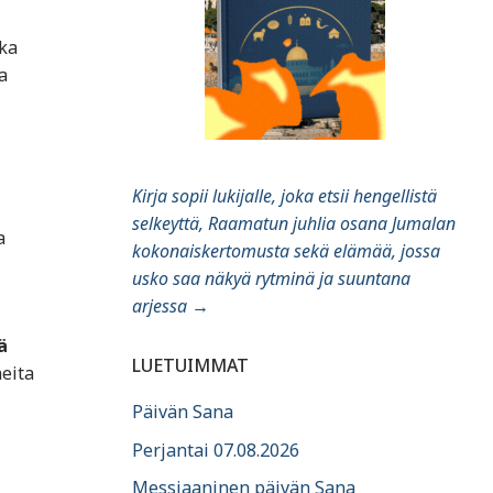
oka
a
Kirja sopii lukijalle, joka etsii hengellistä
selkeyttä, Raamatun juhlia osana Jumalan
a
kokonaiskertomusta sekä elämää, jossa
usko saa näkyä rytminä ja suuntana
arjessa
→
ä
LUETUIMMAT
neita
Päivän Sana
Perjantai 07.08.2026
Messiaaninen päivän Sana