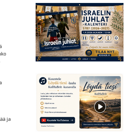
ä
nko
n
a
ää ja