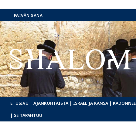
Hyppää
PÄIVÄN SANA
sisältöön
ETUSIVU
| AJANKOHTAISTA
| ISRAEL JA KANSA
| KADONNEE
| SE TAPAHTUU