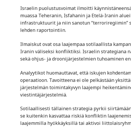
Israelin puolustusvoimat ilmoitti käynnistäneensä
muassa Teheranin, Isfahanin ja Etelä-Iranin alueil
infrastruktuurit ja niin sanotun “terroriregiimin” 
lehden raportointiin.
Ilmaiskut ovat osa laajempaa sotilaallista kampanj
Iranin väliseksi konfliktiksi. Israelin strategiana
sekä ohjus- ja droonijärjestelmien tuhoaminen enn
Analyytikot huomauttavat, että iskujen kohdentami
operaatioon. Tavoitteena ei ole pelkästään yksitt
järjestelmän toimintakyvyn laajempi heikentäminen
viestintäjärjestelmiä.
Sotilaallisesti tällainen strategia pyrkii siirtämää
se kuitenkin kasvattaa riskiä konfliktin laajenemis
laajemmilla hyökkäyksillä tai aktivoi liittolaisryh