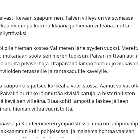
selvästi kevään saapuminen. Talven viileys on väistymässä,
alkaa monin paikoin raikkaana ja hieman viileänä, mutta
llyttäväksi.
voi olla hieman kostea Välimeren läheisyyden vuoksi. Merelt
tuo mukanaan suolaisen meren tuoksun. Päivän mittaan auri
kua ohuita pilviverhoja. Iltapäivällä lämpö tuntuu jo mukava
viloiden terasseille ja rantakaduille kävelylle.
 kaupunki sijaitsee korkealla vuoristossa. Aamut voivat oll
 Päivällä aurinko lämmittää kivisiä katuja ja historiallisten
 keväisen viileänä. Iltaa kohti lämpötila laskee jälleen
nen, hieman viileä vuoristoilta.
iomaassa ja Kuolleenmeren ympäristössä, ilma on lämpimämp
makkaammin kuin pohjoisessa, ja maisema hohtaa vaalean