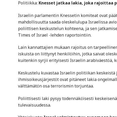
Politiikka:
Knesset jatkaa lakia, joka rajoittaa p
Israelin parlamentin Knessetin komiteat ovat päätt
mahdollisuutta saada oleskelulupa Israelissa avioli
poliittisen keskustelun kohteena, ja sen jatkamis
Times of Israel -lehden raportointiin.
Lain kannattajien mukaan rajoitus on tarpeellinen
iskuista on liittynyt henkilöihin, jotka saivat ole
kuitenkin syrjii erityisesti Israelin arabiväestöä,
Keskustelu kuvastaa Israelin politiikan keskeistä 
ihmisoikeusjärjestöt ovat pitäneet lakia ongelmall
välttämätön osa terrorismin torjuntaa.
Poliittisesti laki pysyy todennäköisesti keskeisen
tulevaisuudessa.