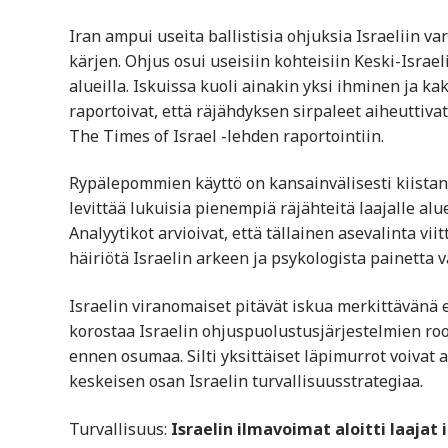
Iran ampui useita ballistisia ohjuksia Israeliin v
kärjen. Ohjus osui useisiin kohteisiin Keski-Isra
alueilla. Iskuissa kuoli ainakin yksi ihminen ja k
raportoivat, että räjähdyksen sirpaleet aiheuttiva
The Times of Israel -lehden raportointiin.
Rypälepommien käyttö on kansainvälisesti kiistana
levittää lukuisia pienempiä räjähteitä laajalle alu
Analyytikot arvioivat, että tällainen asevalinta v
häiriötä Israelin arkeen ja psykologista painetta v
Israelin viranomaiset pitävät iskua merkittävänä 
korostaa Israelin ohjuspuolustusjärjestelmien rool
ennen osumaa. Silti yksittäiset läpimurrot voivat 
keskeisen osan Israelin turvallisuusstrategiaa.
Turvallisuus:
Israelin ilmavoimat aloitti laajat 