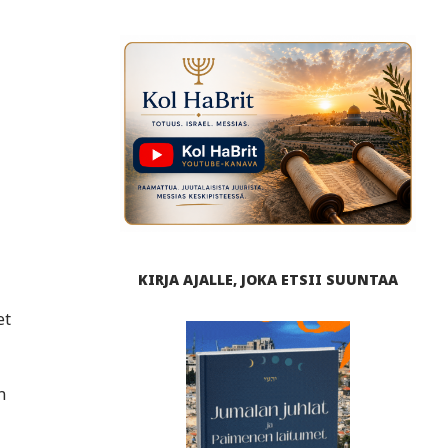
KIRJA AJALLE, JOKA ETSII SUUNTAA
et
n