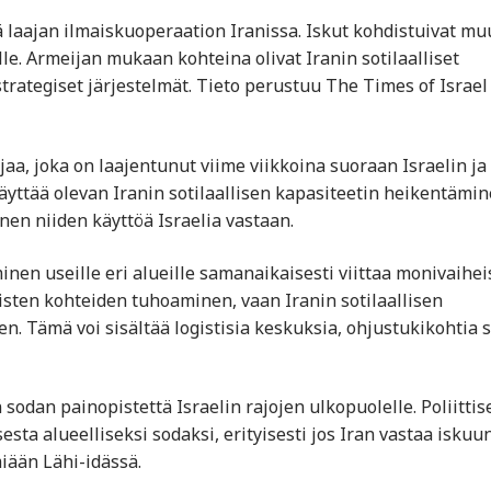
 laajan ilmaiskuoperaation Iranissa. Iskut kohdistuivat m
le. Armeijan mukaan kohteina olivat Iranin sotilaalliset
strategiset järjestelmät. Tieto perustuu The Times of Israel 
aa, joka on laajentunut viime viikkoina suoraan Israelin ja
 näyttää olevan Iranin sotilaallisen kapasiteetin heikentämi
en niiden käyttöä Israelia vastaan.
nen useille eri alueille samanaikaisesti viittaa monivaihe
äisten kohteiden tuhoaminen, vaan Iranin sotilaallisen
. Tämä voi sisältää logistisia keskuksia, ohjustukikohtia 
n sodan painopistettä Israelin rajojen ulkopuolelle. Poliittis
esta alueelliseksi sodaksi, erityisesti jos Iran vastaa iskuu
miään Lähi-idässä.