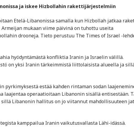
nonissa ja iskee Hizbollahin rakettijärjestelmiin
itaan Etelä-Libanonissa samalla kun Hizbollah jatkaa raket
. Armeijan mukaan viime päivinä on tuhottu useita
ollahin drooneja. Tieto perustuu The Times of Israel -lehd
hia hyödyntämästä konfliktia Iranin ja Israelin välillä.
ö on yksi Iranin tärkeimmistä liittolaisista alueella ja sill
aelin pyrkimyksestä estää kahden rintaman sodan laajenemin
aa laajentaa operaatioitaan Libanonin sisällä entisestään. 
a, sillä Libanonin hallitus on jo viitannut mahdollisuuteen ja
ategista kamppailua Iranin vaikutusvallasta Lähi-idässä.