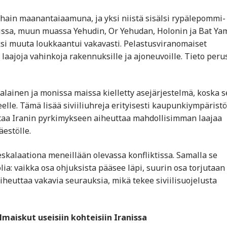
arhain maanantaiaamuna, ja yksi niistä sisälsi rypälepommi-
elissa, muun muassa Yehudin, Or Yehudan, Holonin ja Bat Ya
aksi muuta loukkaantui vakavasti. Pelastusviranomaiset
t laajoja vahinkoja rakennuksille ja ajoneuvoille. Tieto peru
lainen ja monissa maissa kielletty asejärjestelmä, koska s
eelle. Tämä lisää siviiliuhreja erityisesti kaupunkiympäristö
iittaa Iranin pyrkimykseen aiheuttaa mahdollisimman laajaa
äestölle.
eskalaationa meneillään olevassa konfliktissa. Samalla se
ia: vaikka osa ohjuksista pääsee läpi, suurin osa torjutaan
aiheuttaa vakavia seurauksia, mikä tekee siviilisuojelusta
ilmaiskut useisiin kohteisiin Iranissa