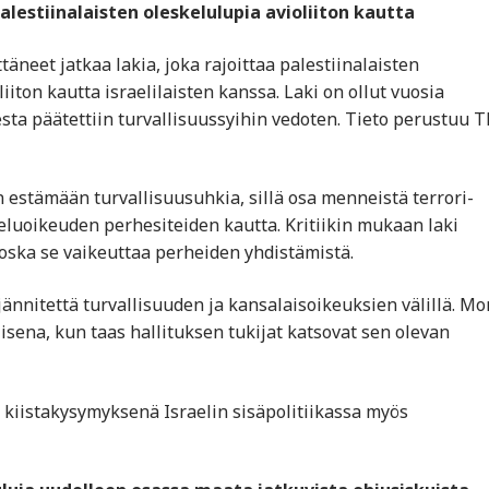
alestiinalaisten oleskelulupia avioliiton kautta
äneet jatkaa lakia, joka rajoittaa palestiinalaisten
iton kautta israelilaisten kanssa. Laki on ollut vuosia
esta päätettiin turvallisuussyihin vedoten. Tieto perustuu 
 estämään turvallisuusuhkia, sillä osa menneistä terrori-
skeluoikeuden perhesiteiden kautta. Kritiikin mukaan laki
 koska se vaikeuttaa perheiden yhdistämistä.
jännitettä turvallisuuden ja kansalaisoikeuksien välillä. Mo
isena, kun taas hallituksen tukijat katsovat sen olevan
ä kiistakysymyksenä Israelin sisäpolitiikassa myös