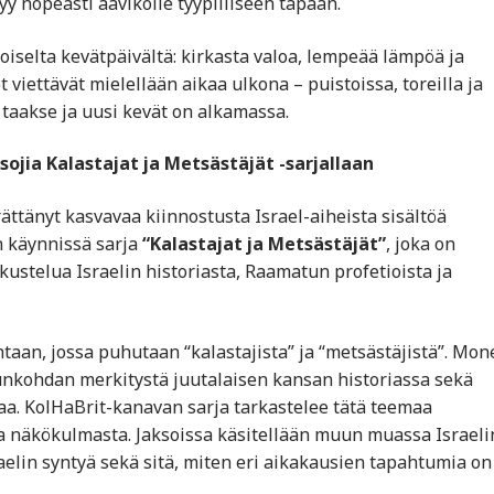
tyy nopeasti aavikolle tyypilliseen tapaan.
oiselta kevätpäivältä: kirkasta valoa, lempeää lämpöä ja
et viettävät mielellään aikaa ulkona – puistoissa, toreilla ja
ä taakse ja uusi kevät on alkamassa.
ojia Kalastajat ja Metsästäjät -sarjallaan
ättänyt kasvavaa kiinnostusta Israel-aiheista sisältöä
n käynnissä sarja
“Kalastajat ja Metsästäjät”
, joka on
kustelua Israelin historiasta, Raamatun profetioista ja
taan, jossa puhutaan “kalastajista” ja “metsästäjistä”. Mon
tunkohdan merkitystä juutalaisen kansan historiassa sekä
aa. KolHaBrit-kanavan sarja tarkastelee tätä teemaa
sta näkökulmasta. Jaksoissa käsitellään muun muassa Israeli
elin syntyä sekä sitä, miten eri aikakausien tapahtumia on