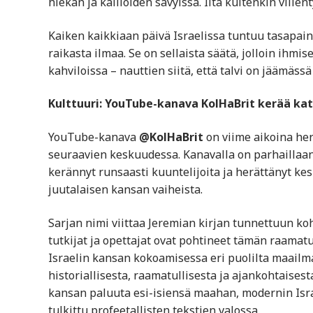
hiekan ja kallioiden sävyissä. Ilta kuitenkin viilen
Kaiken kaikkiaan päivä Israelissa tuntuu tasapain
raikasta ilmaa. Se on sellaista säätä, jolloin ihmis
kahviloissa – nauttien siitä, että talvi on jäämäss
Kulttuuri: YouTube-kanava KolHaBrit kerää kats
YouTube-kanava
@KolHaBrit
on viime aikoina her
seuraavien keskuudessa. Kanavalla on parhaillaa
kerännyt runsaasti kuuntelijoita ja herättänyt kes
juutalaisen kansan vaiheista.
Sarjan nimi viittaa Jeremian kirjan tunnettuun koh
tutkijat ja opettajat ovat pohtineet tämän raama
Israelin kansan kokoamisessa eri puolilta maailm
historiallisesta, raamatullisesta ja ajankohtaise
kansan paluuta esi-isiensä maahan, modernin Isra
tulkittu profeetallisten tekstien valossa.