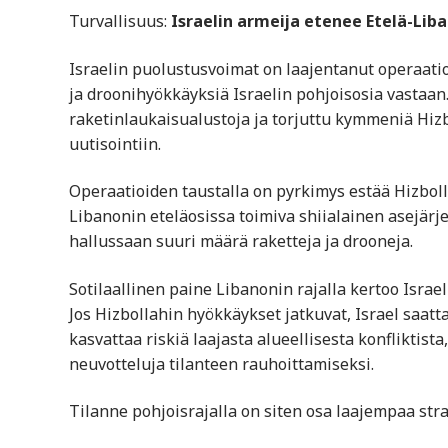
Turvallisuus:
Israelin armeija etenee Etelä-Liba
Israelin puolustusvoimat on laajentanut operaatio
ja droonihyökkäyksiä Israelin pohjoisosia vastaan
raketinlaukaisualustoja ja torjuttu kymmeniä Hizb
uutisointiin.
Operaatioiden taustalla on pyrkimys estää Hizbolla
Libanonin eteläosissa toimiva shiialainen asejärjest
hallussaan suuri määrä raketteja ja drooneja.
Sotilaallinen paine Libanonin rajalla kertoo Isr
Jos Hizbollahin hyökkäykset jatkuvat, Israel saatt
kasvattaa riskiä laajasta alueellisesta konfliktist
neuvotteluja tilanteen rauhoittamiseksi.
Tilanne pohjoisrajalla on siten osa laajempaa str