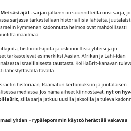
a Metsästäjät
-sarjan jälkeen on suunnitteilla uusi sarja, j
assa sarjassa tarkastellaan historiallisia lähteitä, juutalaist
n Israelin kymmenen kadonnutta heimoa ovat mahdollisesti
 puolilta maailmaa.
joita, historioitsijoita ja uskonnollisia yhteisöjä jo
t tarkastelevat esimerkiksi Aasian, Afrikan ja Lähi-idän
inaisesta israelilaisesta taustasta. KolHaBrit-kanavan tulev
i lähestyttävällä tavalla.
Israelin historiaan, Raamatun kertomuksiin ja juutalaisen
lisessa mediassa. Jos nämä aiheet kiinnostavat,
nyt on hyv
lHaBrit
, sillä sarja jatkuu uusilla jaksoilla ja tuleva kadon
surmasi yhden – rypälepommin käyttö herättää vakavaa