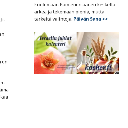
kuulemaan Paimenen äänen keskellä
arkea ja tekemään pieniä, mutta
tärkeitä valintoja.
Päivän Sana >>
ti-
en
ä on
en.
Tämä
tkaa