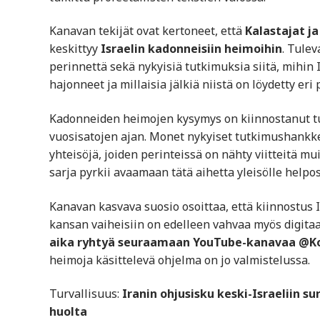
Kanavan tekijät ovat kertoneet, että
Kalastajat j
keskittyy
Israelin kadonneisiin heimoihin
. Tulev
perinnettä sekä nykyisiä tutkimuksia siitä, mihi
hajonneet ja millaisia jälkiä niistä on löydetty eri
Kadonneiden heimojen kysymys on kiinnostanut tutki
vuosisatojen ajan. Monet nykyiset tutkimushankkee
yhteisöjä, joiden perinteissä on nähty viitteitä mu
sarja pyrkii avaamaan tätä aihetta yleisölle helpost
Kanavan kasvava suosio osoittaa, että kiinnostus 
kansan vaiheisiin on edelleen vahvaa myös digitaa
aika ryhtyä seuraamaan YouTube-kanavaa @Ko
heimoja käsittelevä ohjelma on jo valmistelussa.
Turvallisuus:
Iranin ohjusisku keski-Israeliin 
huolta