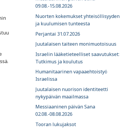
09.08.-15.08.2026
Nuorten kokemukset yhteisöllisyyden
min
ja kuulumisen tunteesta
stuu
Perjantai 31.07.2026
Juutalaisen taiteen monimuotoisuus
e
Israelin lääketieteelliset saavutukset:
ssä.
Tutkimus ja koulutus
Humanitaarinen vapaaehtoistyö
Israelissa
Juutalaisen nuorison identiteetti
nykypäivän maailmassa
Messiaaninen päivän Sana
02.08.-08.08.2026
Tooran lukujaksot