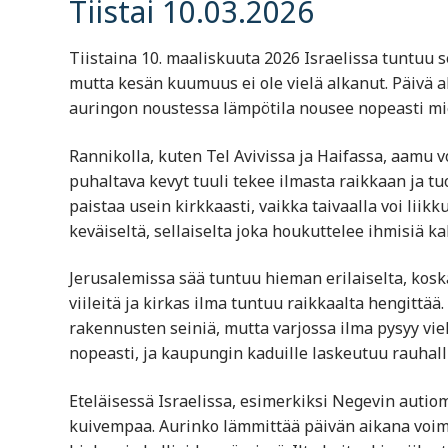
Tiistai 10.03.2026
Tiistaina 10. maaliskuuta 2026 Israelissa tuntuu 
mutta kesän kuumuus ei ole vielä alkanut. Päivä 
auringon noustessa lämpötila nousee nopeasti mie
Rannikolla, kuten Tel Avivissa ja Haifassa, aamu 
puhaltava kevyt tuuli tekee ilmasta raikkaan ja 
paistaa usein kirkkaasti, vaikka taivaalla voi liik
keväiseltä, sellaiselta joka houkuttelee ihmisiä kah
Jerusalemissa sää tuntuu hieman erilaiselta, koska
viileitä ja kirkas ilma tuntuu raikkaalta hengittää.
rakennusten seiniä, mutta varjossa ilma pysyy vielä
nopeasti, ja kaupungin kaduille laskeutuu rauhalli
Eteläisessä Israelissa, esimerkiksi Negevin aut
kuivempaa. Aurinko lämmittää päivän aikana voi