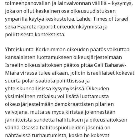
toimeenpanovallan ja lainvalvonnan välillä – kysymys,
joka on ollut keskeinen osa oikeusuudistuksen
ympärillä käytyä keskustelua. Lähde: Times of Israel
sekä Haaretz raportit oikeudenkäynnistä ja
poliittisesta kontekstista.
Yhteiskunta: Korkeimman oikeuden päätös vaikuttaa
kansalaisten luottamukseen oikeusjärjestelmään
Israelin oikeuslaitoksen päätös pitää Gali Baharav-
Miara virassa tulee aikaan, jolloin israelilaiset kokevat
suurta polarisaatiota poliittisissa ja
yhteiskunnallisissa kysymyksissä. Oikeuden
yksimielinen ratkaisu voi lisätä luottamusta
oikeusjärjestelmään demokraattisten pilarien
valvojana, mutta se myös kiristää jo ennestään
jännitteistä suhdetta hallituksen ja oikeuslaitoksen
välillä. Osassa hallituspuolueiden jäseniä on
nähtävissä turhautumista, koska he kokevat