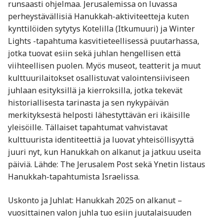
runsaasti ohjelmaa. Jerusalemissa on luvassa
perheystävällisiä Hanukkah-aktiviteetteja kuten
kynttilöiden sytytys Kotelilla (Itkumuuri) ja Winter
Lights -tapahtuma kasvitieteellisessä puutarhassa,
jotka tuovat esiin sekä juhlan hengellisen että
viihteellisen puolen. Myös museot, teatterit ja muut
kulttuurilaitokset osallistuvat valointensiiviseen
juhlaan esityksillä ja kierroksilla, jotka tekevät
historiallisesta tarinasta ja sen nykypäivän
merkityksestä helposti lähestyttävän eri ikäisille
yleisöille. Tällaiset tapahtumat vahvistavat
kulttuurista identiteettiä ja luovat yhteisöllisyyttä
juuri nyt, kun Hanukkah on alkanut ja jatkuu useita
päiviä. Lähde: The Jerusalem Post sekä Ynetin listaus
Hanukkah-tapahtumista Israelissa.
Uskonto ja Juhlat: Hanukkah 2025 on alkanut –
vuosittainen valon juhla tuo esiin juutalaisuuden