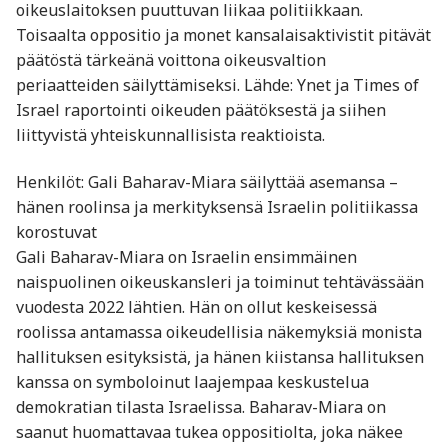
oikeuslaitoksen puuttuvan liikaa politiikkaan.
Toisaalta oppositio ja monet kansalaisaktivistit pitävät
päätöstä tärkeänä voittona oikeusvaltion
periaatteiden säilyttämiseksi. Lähde: Ynet ja Times of
Israel raportointi oikeuden päätöksestä ja siihen
liittyvistä yhteiskunnallisista reaktioista.
Henkilöt: Gali Baharav-Miara säilyttää asemansa –
hänen roolinsa ja merkityksensä Israelin politiikassa
korostuvat
Gali Baharav-Miara on Israelin ensimmäinen
naispuolinen oikeuskansleri ja toiminut tehtävässään
vuodesta 2022 lähtien. Hän on ollut keskeisessä
roolissa antamassa oikeudellisia näkemyksiä monista
hallituksen esityksistä, ja hänen kiistansa hallituksen
kanssa on symboloinut laajempaa keskustelua
demokratian tilasta Israelissa. Baharav-Miara on
saanut huomattavaa tukea oppositiolta, joka näkee