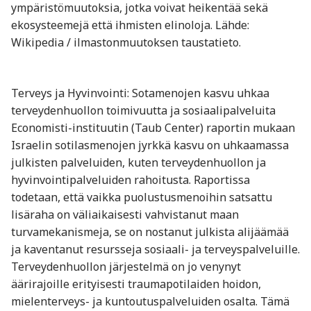
ympäristömuutoksia, jotka voivat heikentää sekä
ekosysteemejä että ihmisten elinoloja. Lähde:
Wikipedia / ilmastonmuutoksen taustatieto.
Terveys ja Hyvinvointi: Sotamenojen kasvu uhkaa
terveydenhuollon toimivuutta ja sosiaalipalveluita
Economisti-instituutin (Taub Center) raportin mukaan
Israelin sotilasmenojen jyrkkä kasvu on uhkaamassa
julkisten palveluiden, kuten terveydenhuollon ja
hyvinvointipalveluiden rahoitusta. Raportissa
todetaan, että vaikka puolustusmenoihin satsattu
lisäraha on väliaikaisesti vahvistanut maan
turvamekanismeja, se on nostanut julkista alijäämää
ja kaventanut resursseja sosiaali- ja terveyspalveluille.
Terveydenhuollon järjestelmä on jo venynyt
äärirajoille erityisesti traumapotilaiden hoidon,
mielenterveys- ja kuntoutuspalveluiden osalta. Tämä