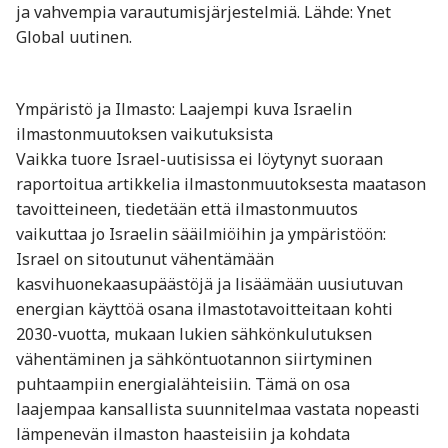
ja vahvempia varautumisjärjestelmiä. Lähde: Ynet
Global uutinen.
Ympäristö ja Ilmasto: Laajempi kuva Israelin
ilmastonmuutoksen vaikutuksista
Vaikka tuore Israel-uutisissa ei löytynyt suoraan
raportoitua artikkelia ilmastonmuutoksesta maatason
tavoitteineen, tiedetään että ilmastonmuutos
vaikuttaa jo Israelin sääilmiöihin ja ympäristöön:
Israel on sitoutunut vähentämään
kasvihuonekaasupäästöjä ja lisäämään uusiutuvan
energian käyttöä osana ilmastotavoitteitaan kohti
2030-vuotta, mukaan lukien sähkönkulutuksen
vähentäminen ja sähköntuotannon siirtyminen
puhtaampiin energialähteisiin. Tämä on osa
laajempaa kansallista suunnitelmaa vastata nopeasti
lämpenevän ilmaston haasteisiin ja kohdata