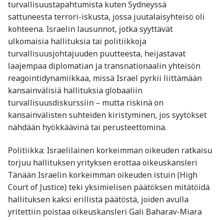
turvallisuustapahtumista kuten Sydneyssä
sattuneesta terrori-iskusta, jossa juutalaisyhteisö oli
kohteena. Israelin lausunnot, jotka syyttävät
ulkomaisia hallituksia tai politiikkoja
turvallisuusjohtajuuden puutteesta, heijastavat
laajempaa diplomatian ja transnationaalin yhteisön
reagointidynamiikkaa, missä Israel pyrkii liittämään
kansainvälisiä hallituksia globaaliin
turvallisuusdiskurssiin – mutta riskinä on
kansainvälisten suhteiden kiristyminen, jos syytökset
nähdään hyökkäävinä tai perusteettomina.
Politiikka: Israelilainen korkeimman oikeuden ratkaisu
torjuu hallituksen yrityksen erottaa oikeuskansleri
Tänään Israelin korkeimman oikeuden istuin (High
Court of Justice) teki yksimielisen päätöksen mitätöidä
hallituksen kaksi erillistä päätöstä, joiden avulla
yritettiin poistaa oikeuskansleri Gali Baharav-Miara