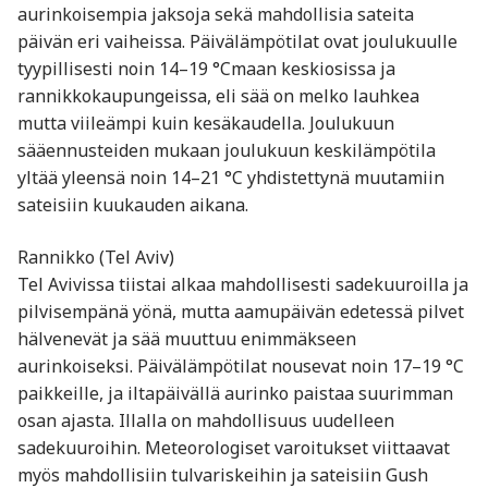
aurinkoisempia jaksoja sekä mahdollisia sateita
päivän eri vaiheissa. Päivälämpötilat ovat joulukuulle
tyypillisesti noin 14–19 °Cmaan keskiosissa ja
rannikkokaupungeissa, eli sää on melko lauhkea
mutta viileämpi kuin kesäkaudella. Joulukuun
sääennusteiden mukaan joulukuun keskilämpötila
yltää yleensä noin 14–21 °C yhdistettynä muutamiin
sateisiin kuukauden aikana.
Rannikko (Tel Aviv)
Tel Avivissa tiistai alkaa mahdollisesti sadekuuroilla ja
pilvisempänä yönä, mutta aamupäivän edetessä pilvet
hälvenevät ja sää muuttuu enimmäkseen
aurinkoiseksi. Päivälämpötilat nousevat noin 17–19 °C
paikkeille, ja iltapäivällä aurinko paistaa suurimman
osan ajasta. Illalla on mahdollisuus uudelleen
sadekuuroihin. Meteorologiset varoitukset viittaavat
myös mahdollisiin tulvariskeihin ja sateisiin Gush