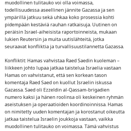
muodollinen tulitauko voi olla voimassa,
todellisuudessa aseellinen jännite Gazassa ja sen
ympärillä jatkuu sekä uhkaa koko prosessia kohti
pidempään kestäviä rauhan ratkaisuja. Uutinen on
peräisin Israel-aiheisista raportoinneista, mukaan
lukien Reutersin ja muita uutislähteitä, jotka
seuraavat konfliktia ja turvallisuustilannetta Gazassa.
Konfliktit: Hamas vahvistaa Raed Saedin kuoleman –
liikkeen johto lupaa jatkaa taistelua Israelia vastaan
Hamas on vahvistanut, että sen korkean tason
komentaja Raed Saed on kuollut Israelin iskussa
Gazassa. Saed oli Ezzeldin al-Qassam-brigadien
numero kaksi ja hänen roolinsa oli keskeinen ryhmän
aseistuksen ja operaatioiden koordinoinnissa. Hamas
on nimitetty uuden komentajan ja korostanut oikeutta
jatkaa taistelua Israelin joukkoja vastaan, vaikka
muodollinen tulitauko on voimassa. Tämä vahvistus