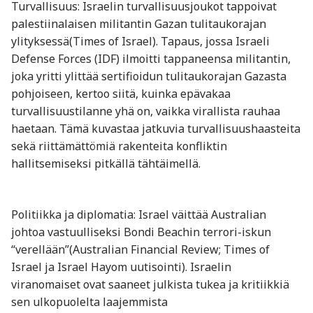
Turvallisuus: Israelin turvallisuusjoukot tappoivat
palestiinalaisen militantin Gazan tulitaukorajan
ylityksessä(Times of Israel). Tapaus, jossa Israeli
Defense Forces (IDF) ilmoitti tappaneensa militantin,
joka yritti ylittää sertifioidun tulitaukorajan Gazasta
pohjoiseen, kertoo siitä, kuinka epävakaa
turvallisuustilanne yhä on, vaikka virallista rauhaa
haetaan. Tämä kuvastaa jatkuvia turvallisuushaasteita
sekä riittämättömiä rakenteita konfliktin
hallitsemiseksi pitkällä tähtäimellä.
Politiikka ja diplomatia: Israel väittää Australian
johtoa vastuulliseksi Bondi Beachin terrori-iskun
“verellään”(Australian Financial Review; Times of
Israel ja Israel Hayom uutisointi). Israelin
viranomaiset ovat saaneet julkista tukea ja kritiikkiä
sen ulkopuolelta laajemmista