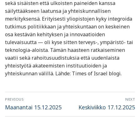
sekä sisäisten että ulkoisten paineiden kanssa
säilyttääkseen laatunsa ja yhteiskunnallisen
merkityksensä. Erityisesti yliopistojen kyky integroida
tutkimus politiikkaan ja yhteiskuntaan on keskeinen
osa kestävän kehityksen ja innovaatioiden
tulevaisuutta — oli kyse sitten terveys-, ympäristö- tai
teknologia-aloista. Tämän haasteen ratkaiseminen
vaatii sekä rahoitusuudistuksia että uudenlaista
yhteistyötä akateemisten instituutioiden ja
yhteiskunnan välillä. Lähde: Times of Israel blogi.
Artikkelien
PREVIOUS
NEXT
selaus
Previous
Next
Maanantai 15.12.2025
Keskiviikko 17.12.2025
post:
post: