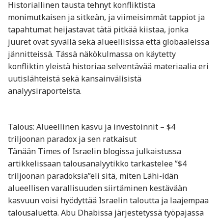
Historiallinen tausta tehnyt konfliktista
monimutkaisen ja sitkeän, ja viimeisimmät tappiot ja
tapahtumat heijastavat tätä pitkää kiistaa, jonka
juuret ovat syvällä sekä alueellisissa että globaaleissa
jännitteissä. Tässä näkökulmassa on käytetty
konfliktin yleistä historiaa selventävää materiaalia eri
uutislähteistä sekä kansainvälisistä
analyysiraporteista.
Talous: Alueellinen kasvu ja investoinnit – $4
triljoonan paradox ja sen ratkaisut
Tänään Times of Israelin blogissa julkaistussa
artikkelissaan talousanalyytikko tarkastelee ”$4
triljoonan paradoksia”eli sitä, miten Lähi-idän
alueellisen varallisuuden siirtäminen kestävään
kasvuun voisi hyödyttää Israelin taloutta ja laajempaa
talousaluetta. Abu Dhabissa järjestetyssä työpajassa