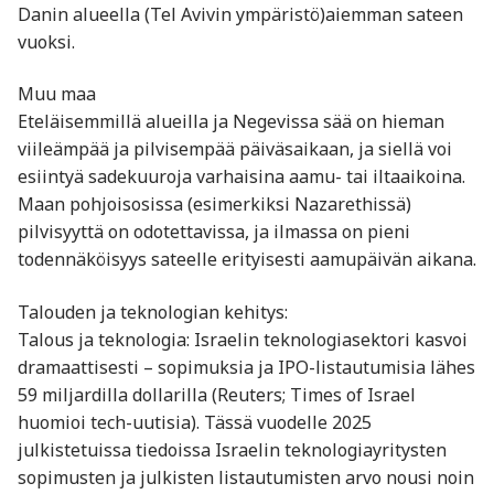
Danin alueella (Tel Avivin ympäristö)aiemman sateen
vuoksi.
Muu maa
Eteläisemmillä alueilla ja Negevissa sää on hieman
viileämpää ja pilvisempää päiväsaikaan, ja siellä voi
esiintyä sadekuuroja varhaisina aamu- tai ilta­aikoina.
Maan pohjoisosissa (esimerkiksi Nazarethissä)
pilvisyyttä on odotettavissa, ja ilmassa on pieni
todennäköisyys sateelle erityisesti aamupäivän aikana.
Talouden ja teknologian kehitys:
Talous ja teknologia: Israelin teknologiasektori kasvoi
dramaattisesti – sopimuksia ja IPO-listautumisia lähes
59 miljardilla dollarilla (Reuters; Times of Israel
huomioi tech-uutisia). Tässä vuodelle 2025
julkistetuissa tiedoissa Israelin teknologiayritysten
sopimusten ja julkisten listautumisten arvo nousi noin