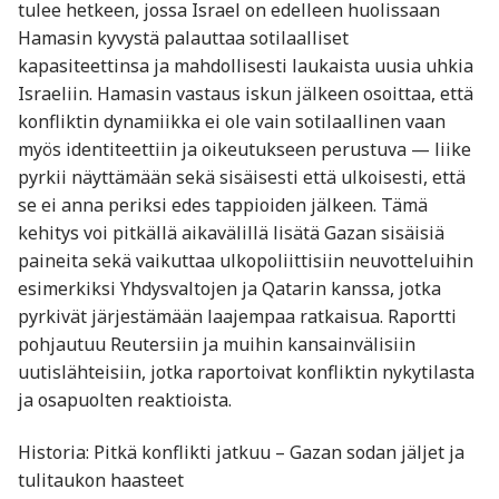
tulee hetkeen, jossa Israel on edelleen huolissaan
Hamasin kyvystä palauttaa sotilaalliset
kapasiteettinsa ja mahdollisesti laukaista uusia uhkia
Israeliin. Hamasin vastaus iskun jälkeen osoittaa, että
konfliktin dynamiikka ei ole vain sotilaallinen vaan
myös identiteettiin ja oikeutukseen perustuva — liike
pyrkii näyttämään sekä sisäisesti että ulkoisesti, että
se ei anna periksi edes tappioiden jälkeen. Tämä
kehitys voi pitkällä aikavälillä lisätä Gazan sisäisiä
paineita sekä vaikuttaa ulkopoliittisiin neuvotteluihin
esimerkiksi Yhdysvaltojen ja Qatarin kanssa, jotka
pyrkivät järjestämään laajempaa ratkaisua. Raportti
pohjautuu Reutersiin ja muihin kansainvälisiin
uutislähteisiin, jotka raportoivat konfliktin nykytilasta
ja osapuolten reaktioista.
Historia: Pitkä konflikti jatkuu – Gazan sodan jäljet ja
tulitaukon haasteet