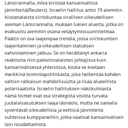
Länsirannalla, mikä kiristää kansainvälisiä
jännitteitä(Reuters). Israelin hallitus antoi 19 aiemmin
kiistanalaista siirtokuntaa virallisen oikeudellisen
aseman Länsirannalla, mukaan lukien alueita, jotka on
evakuoitu aiemmin osana vetäytymissuunnitelmaa.
Päätös on osa laajempaa trendiä, jossa siirtokuntien
laajentaminen ja oikeudellisen statuksen
vahvistaminen jatkuu. Se on herättänyt ankaria
reaktioita niin palestiinalaisten johtajissa kuin
kansainvälisessä yhteisössä, koska se koetaan
merkkinä toimintapolitiikasta, joka heikentää kahden
valtion ratkaisun mahdollisuutta ja lisää alueellista
polarisaatiota. Israelin hallituksen näkökulmasta
nämä toimet ovat osa strategista visiota turvata
juutalaisasutuksen laaja läsnäolo, mutta ne samalla
syventävät oikeudellisia ja eettisiä jännitteitä
suhteissa kumppaneihin, jotka vaativat kansainvälisen
lain noudattamista.