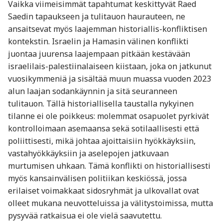
Vaikka viimeisimmät tapahtumat keskittyvät Raed
Saedin tapaukseen ja tulitauon haurauteen, ne
ansaitsevat myös laajemman historiallis-konfliktisen
kontekstin. Israelin ja Hamasin välinen konflikti
juontaa juurensa laajempaan pitkään kestävään
israelilais-palestiinalaiseen kiistaan, joka on jatkunut
vuosikymmeniä ja sisältää muun muassa vuoden 2023
alun laajan sodankäynnin ja sitä seuranneen
tulitauon. Tällä historiallisella taustalla nykyinen
tilanne ei ole poikkeus: molemmat osapuolet pyrkivät
kontrolloimaan asemaansa sekä sotilaallisesti että
poliittisesti, mikä johtaa ajoittaisiin hyökkäyksiin,
vastahyökkäyksiin ja aselepojen jatkuvaan
murtumisen uhkaan. Tämä konflikti on historiallisesti
myös kansainvälisen politiikan keskiössä, jossa
erilaiset voimakkaat sidosryhmät ja ulkovallat ovat
olleet mukana neuvotteluissa ja välitystoimissa, mutta
pysyvää ratkaisua ei ole vielä saavutettu.