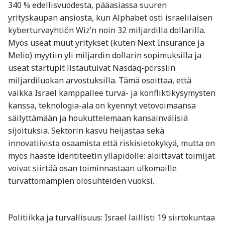
340 % edellisvuodesta, pääasiassa suuren
yrityskaupan ansiosta, kun Alphabet osti israelilaisen
kyberturvayhtiön Wiz’n noin 32 miljardilla dollarilla.
Myös useat muut yritykset (kuten Next Insurance ja
Melio) myytiin yli miljardin dollarin sopimuksilla ja
useat startupit listautuivat Nasdaq-pörssiin
miljardiluokan arvostuksilla. Tämä osoittaa, että
vaikka Israel kamppailee turva- ja konfliktikysymysten
kanssa, teknologia-ala on kyennyt vetovoimaansa
säilyttämään ja houkuttelemaan kansainvälisiä
sijoituksia. Sektorin kasvu heijastaa sekä
innovatiivista osaamista että riskisietokykyä, mutta on
myös haaste identiteetin ylläpidolle: aloittavat toimijat
voivat siirtää osan toiminnastaan ulkomaille
turvattomampien olosuhteiden vuoksi.
Politiikka ja turvallisuus: Israel laillisti 19 siirtokuntaa