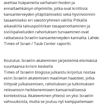
asettaa lisäpaineita varhaisen hoidon ja
ennaltaehkäisyn ohjelmille, jotka ovat kriittisiä
kansanterveyden ylläpitämiseksi sekä hyvinvoinnin
tasaamiseksi eri väestöryhmien välillä. Pitkällä
aikavälillä talouspolitiikan tasapainottaminen ja
siviilipalveluiden rahoituksen turvaaminen ovat
ratkaisevia Israelin kansanterveyden kannalta. Lähde:
Times of Israel / Taub Center raportti.
Koulutus: Israelin akateminen järjestelmä etsimässä
suuntaansa kriisin keskellä
Times of Israelin blogissa julkaistu kirjoitus nostaa
esiin Israelin akatemisen maailman haasteet, jotka
liittyvät julkaisemisen, rahoituksen ja tutkimuksen
relevanssin heikkenemiseen kansainvälisessä
kontekstissa. Akateeminen yhteisö on yksi Israelin
vahvuuksista, mutta se joutuu nyt kamppailemaan