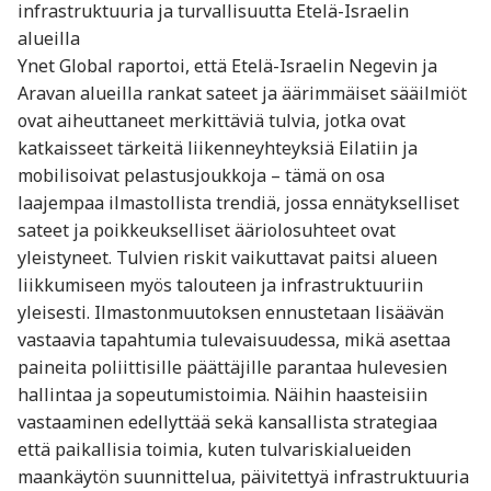
infrastruktuuria ja turvallisuutta Etelä-Israelin
alueilla
Ynet Global raportoi, että Etelä-Israelin Negevin ja
Aravan alueilla rankat sateet ja äärimmäiset sääilmiöt
ovat aiheuttaneet merkittäviä tulvia, jotka ovat
katkaisseet tärkeitä liikenneyhteyksiä Eilatiin ja
mobilisoivat pelastusjoukkoja – tämä on osa
laajempaa ilmastollista trendiä, jossa ennätykselliset
sateet ja poikkeukselliset ääriolosuhteet ovat
yleistyneet. Tulvien riskit vaikuttavat paitsi alueen
liikkumiseen myös talouteen ja infrastruktuuriin
yleisesti. Ilmastonmuutoksen ennustetaan lisäävän
vastaavia tapahtumia tulevaisuudessa, mikä asettaa
paineita poliittisille päättäjille parantaa hulevesien
hallintaa ja sopeutumistoimia. Näihin haasteisiin
vastaaminen edellyttää sekä kansallista strategiaa
että paikallisia toimia, kuten tulvariskialueiden
maankäytön suunnittelua, päivitettyä infrastruktuuria