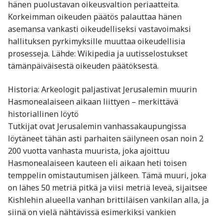
hänen puolustavan oikeusvaltion periaatteita.
Korkeimman oikeuden päätös palauttaa hänen
asemansa vankasti oikeudelliseksi vastavoimaksi
hallituksen pyrkimyksille muuttaa oikeudellisia
prosesseja. Lähde: Wikipedia ja uutisselostukset
tämänpäiväisestä oikeuden päätöksestä.
Historia: Arkeologit paljastivat Jerusalemin muurin
Hasmonealaiseen aikaan liittyen – merkittävä
historiallinen löytö
Tutkijat ovat Jerusalemin vanhassakaupungissa
löytäneet tähän asti parhaiten säilyneen osan noin 2
200 vuotta vanhasta muurista, joka ajoittuu
Hasmonealaiseen kauteen eli aikaan heti toisen
temppelin omistautumisen jälkeen. Tämä muuri, joka
on lähes 50 metriä pitkä ja viisi metriä leveä, sijaitsee
Kishlehin alueella vanhan brittiläisen vankilan alla, ja
siinä on vielä nähtävissä esimerkiksi vankien