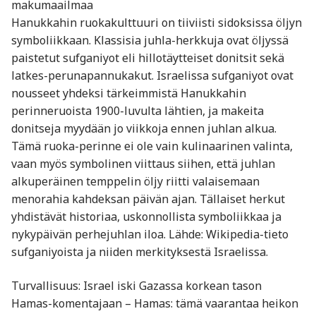
makumaailmaa
Hanukkahin ruokakulttuuri on tiiviisti sidoksissa öljyn
symboliikkaan. Klassisia juhla-herkkuja ovat öljyssä
paistetut sufganiyot eli hillotäytteiset donitsit sekä
latkes-perunapannukakut. Israelissa sufganiyot ovat
nousseet yhdeksi tärkeimmistä Hanukkahin
perinneruoista 1900-luvulta lähtien, ja makeita
donitseja myydään jo viikkoja ennen juhlan alkua.
Tämä ruoka-perinne ei ole vain kulinaarinen valinta,
vaan myös symbolinen viittaus siihen, että juhlan
alkuperäinen temppelin öljy riitti valaisemaan
menorahia kahdeksan päivän ajan. Tällaiset herkut
yhdistävät historiaa, uskonnollista symboliikkaa ja
nykypäivän perhejuhlan iloa. Lähde: Wikipedia-tieto
sufganiyoista ja niiden merkityksestä Israelissa.
Turvallisuus: Israel iski Gazassa korkean tason
Hamas-komentajaan – Hamas: tämä vaarantaa heikon