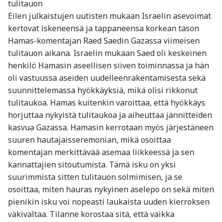
tulitauon
Eilen julkaistujen uutisten mukaan Israelin asevoimat
kertovat iskeneensä ja tappaneensa korkean tason
Hamas-komentajan Raed Saedin Gazassa viimeisen
tulitauon aikana. Israelin mukaan Saed oli keskeinen
henkilö Hamasin aseellisen siiven toiminnassa ja hän
oli vastuussa aseiden uudelleenrakentamisesta sekä
suunnittelemassa hyökkäyksiä, mikä olisi rikkonut
tulitaukoa. Hamas kuitenkin varoittaa, että hyökkäys
horjuttaa nykyistä tulitaukoa ja aiheuttaa jännitteiden
kasvua Gazassa. Hamasin kerrotaan myös järjestäneen
suuren hautajaisseremonian, mikä osoittaa
komentajan merkittävää asemaa liikkeessä ja sen
kannattajien sitoutumista. Tämä isku on yksi
suurimmista sitten tulitauon solmimisen, ja se
osoittaa, miten hauras nykyinen aselepo on sekä miten
pienikin isku voi nopeasti laukaista uuden kierroksen
väkivaltaa. Tilanne korostaa sitä, että vaikka