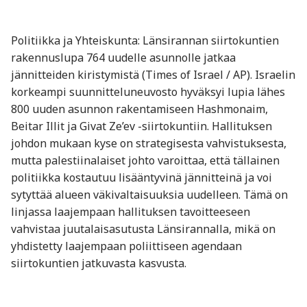
Politiikka ja Yhteiskunta: Länsirannan siirtokuntien
rakennuslupa 764 uudelle asunnolle jatkaa
jännitteiden kiristymistä (Times of Israel / AP). Israelin
korkeampi suunnitteluneuvosto hyväksyi lupia lähes
800 uuden asunnon rakentamiseen Hashmonaim,
Beitar Illit ja Givat Ze’ev -siirtokuntiin. Hallituksen
johdon mukaan kyse on strategisesta vahvistuksesta,
mutta palestiinalaiset johto varoittaa, että tällainen
politiikka kostautuu lisääntyvinä jännitteinä ja voi
sytyttää alueen väkivaltaisuuksia uudelleen. Tämä on
linjassa laajempaan hallituksen tavoitteeseen
vahvistaa juutalaisasutusta Länsirannalla, mikä on
yhdistetty laajempaan poliittiseen agendaan
siirtokuntien jatkuvasta kasvusta.