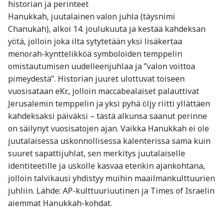
historian ja perinteet
Hanukkah, juutalainen valon juhla (täysnimi
Chanukah), alkoi 14. joulukuuta ja kestää kahdeksan
yötä, jolloin joka ilta sytytetään yksi lisäkertaa
menorah-kynttelikköä symboloiden temppelin
omistautumisen uudelleenjuhlaa ja ”valon voittoa
pimeydestä”. Historian juuret ulottuvat toiseen
vuosisataan eKr., jolloin maccabealaiset palauttivat
Jerusalemin temppelin ja yksi pyhä öljy riitti yllättäen
kahdeksaksi päiväksi – tästä alkunsa saanut perinne
on säilynyt vuosisatojen ajan. Vaikka Hanukkah ei ole
juutalaisessa uskonnollisessa kalenterissa sama kuin
suuret sapattijuhlat, sen merkitys juutalaiselle
identiteetille ja uskolle kasvaa etenkin ajankohtana,
jolloin talvikausi yhdistyy muihin maailmankulttuurien
juhliin. Lähde: AP-kulttuuriuutinen ja Times of Israelin
aiemmat Hanukkah-kohdat.