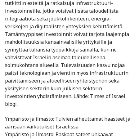
tutkittiin esteitä ja ratkaisuja infrastruktuuri-
investoinneille, jotka voisivat lisätä taloudellista
integraatiota sekä joukkoliikenteen, energia-
verkkojen ja digitaalisten yhteyksien kehittämistä.
Tämäntyyppiset investoinnit voivat tarjota laajempia
mahdollisuuksia kansainvälisille yrityksille ja
synnyttää tuhansia työpaikkoja samalla, kun ne
vahvistavat Israelin asemaa taloudellisena
solmukohtana alueella. Tulevaisuuden kasvu nojaa
paitsi teknologiaan ja vientiin myös infrastruktuurin
päivittämiseen ja alueelliseen yhteistyöhön sekä
yksityisen sektorin kuin julkisen sektorin
investointien yhdistämiseen. Lähde: Times of Israel
blogi.
Ympäristö ja ilmasto: Tulvien aiheuttamat haasteet ja
äärisään vaikutukset Israelissa
Ympäristö ja Ilmasto: Raskaat sateet uhkaavat