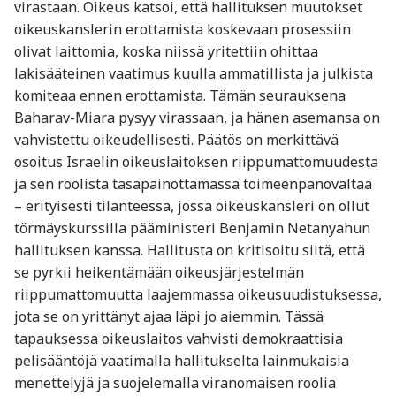
virastaan. Oikeus katsoi, että hallituksen muutokset
oikeuskanslerin erottamista koskevaan prosessiin
olivat laittomia, koska niissä yritettiin ohittaa
lakisääteinen vaatimus kuulla ammatillista ja julkista
komiteaa ennen erottamista. Tämän seurauksena
Baharav-Miara pysyy virassaan, ja hänen asemansa on
vahvistettu oikeudellisesti. Päätös on merkittävä
osoitus Israelin oikeuslaitoksen riippumattomuudesta
ja sen roolista tasapainottamassa toimeenpanovaltaa
– erityisesti tilanteessa, jossa oikeuskansleri on ollut
törmäyskurssilla pääministeri Benjamin Netanyahun
hallituksen kanssa. Hallitusta on kritisoitu siitä, että
se pyrkii heikentämään oikeusjärjestelmän
riippumattomuutta laajemmassa oikeusuudistuksessa,
jota se on yrittänyt ajaa läpi jo aiemmin. Tässä
tapauksessa oikeuslaitos vahvisti demokraattisia
pelisääntöjä vaatimalla hallitukselta lainmukaisia
menettelyjä ja suojelemalla viranomaisen roolia