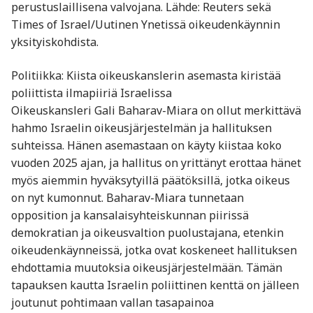
perustuslaillisena valvojana. Lähde: Reuters sekä
Times of Israel/Uutinen Ynetissä oikeudenkäynnin
yksityiskohdista.
Politiikka: Kiista oikeuskanslerin asemasta kiristää
poliittista ilmapiiriä Israelissa
Oikeuskansleri Gali Baharav-Miara on ollut merkittävä
hahmo Israelin oikeusjärjestelmän ja hallituksen
suhteissa. Hänen asemastaan on käyty kiistaa koko
vuoden 2025 ajan, ja hallitus on yrittänyt erottaa hänet
myös aiemmin hyväksytyillä päätöksillä, jotka oikeus
on nyt kumonnut. Baharav-Miara tunnetaan
opposition ja kansalaisyhteiskunnan piirissä
demokratian ja oikeusvaltion puolustajana, etenkin
oikeudenkäynneissä, jotka ovat koskeneet hallituksen
ehdottamia muutoksia oikeusjärjestelmään. Tämän
tapauksen kautta Israelin poliittinen kenttä on jälleen
joutunut pohtimaan vallan tasapainoa