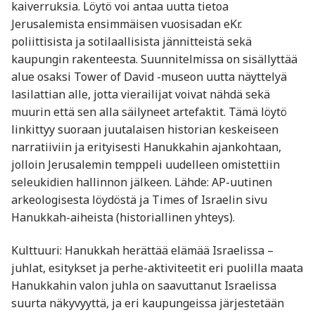
kaiverruksia. Löytö voi antaa uutta tietoa
Jerusalemista ensimmäisen vuosisadan eKr.
poliittisista ja sotilaallisista jännitteistä sekä
kaupungin rakenteesta. Suunnitelmissa on sisällyttää
alue osaksi Tower of David -museon uutta näyttelyä
lasilattian alle, jotta vierailijat voivat nähdä sekä
muurin että sen alla säilyneet artefaktit. Tämä löytö
linkittyy suoraan juutalaisen historian keskeiseen
narratiiviin ja erityisesti Hanukkahin ajankohtaan,
jolloin Jerusalemin temppeli uudelleen omistettiin
seleukidien hallinnon jälkeen. Lähde: AP-uutinen
arkeologisesta löydöstä ja Times of Israelin sivu
Hanukkah-aiheista (historiallinen yhteys).
Kulttuuri: Hanukkah herättää elämää Israelissa –
juhlat, esitykset ja perhe-aktiviteetit eri puolilla maata
Hanukkahin valon juhla on saavuttanut Israelissa
suurta näkyvyyttä, ja eri kaupungeissa järjestetään