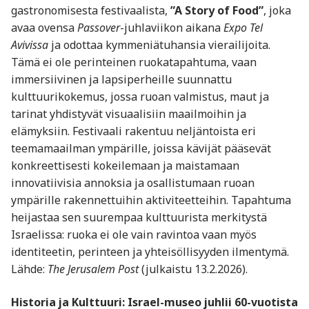
gastronomisesta festivaalista,
”A Story of Food”
, joka
avaa ovensa
Passover
-juhlaviikon aikana
Expo Tel
Avivissa
ja odottaa kymmeniätuhansia vierailijoita.
Tämä ei ole perinteinen ruokatapahtuma, vaan
immersiivinen ja lapsiperheille suunnattu
kulttuurikokemus, jossa ruoan valmistus, maut ja
tarinat yhdistyvät visuaalisiin maailmoihin ja
elämyksiin. Festivaali rakentuu neljäntoista eri
teemamaailman ympärille, joissa kävijät pääsevät
konkreettisesti kokeilemaan ja maistamaan
innovatiivisia annoksia ja osallistumaan ruoan
ympärille rakennettuihin aktiviteetteihin. Tapahtuma
heijastaa sen suurempaa kulttuurista merkitystä
Israelissa: ruoka ei ole vain ravintoa vaan myös
identiteetin, perinteen ja yhteisöllisyyden ilmentymä.
Lähde:
The Jerusalem Post
(julkaistu 13.2.2026).
Historia ja Kulttuuri: Israel-museo juhlii 60-vuotista