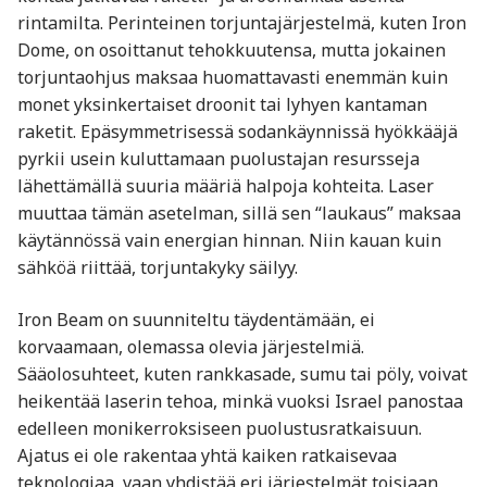
rintamilta. Perinteinen torjuntajärjestelmä, kuten
Iron
Dome
, on osoittanut tehokkuutensa, mutta jokainen
torjuntaohjus maksaa huomattavasti enemmän kuin
monet yksinkertaiset droonit tai lyhyen kantaman
raketit. Epäsymmetrisessä sodankäynnissä hyökkääjä
pyrkii usein kuluttamaan puolustajan resursseja
lähettämällä suuria määriä halpoja kohteita. Laser
muuttaa tämän asetelman, sillä sen “laukaus” maksaa
käytännössä vain energian hinnan. Niin kauan kuin
sähköä riittää, torjuntakyky säilyy.
Iron Beam on suunniteltu täydentämään, ei
korvaamaan, olemassa olevia järjestelmiä.
Sääolosuhteet, kuten rankkasade, sumu tai pöly, voivat
heikentää laserin tehoa, minkä vuoksi Israel panostaa
edelleen monikerroksiseen puolustusratkaisuun.
Ajatus ei ole rakentaa yhtä kaiken ratkaisevaa
teknologiaa, vaan yhdistää eri järjestelmät toisiaan