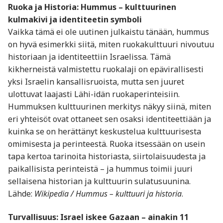
Ruoka ja Historia: Hummus – kulttuurinen
kulmakivi ja identiteetin symboli
Vaikka tämä ei ole uutinen julkaistu tänään, hummus
on hyvä esimerkki siitä, miten ruokakulttuuri nivoutuu
historiaan ja identiteettiin Israelissa. Tämä
kikherneistä valmistettu ruokalaji on epävirallisesti
yksi Israelin kansallisruoista, mutta sen juuret
ulottuvat laajasti Lähi-idän ruokaperinteisiin.
Hummuksen kulttuurinen merkitys näkyy siinä, miten
eri yhteisöt ovat ottaneet sen osaksi identiteettiään ja
kuinka se on herättänyt keskustelua kulttuurisesta
omimisesta ja perinteestä. Ruoka itsessään on usein
tapa kertoa tarinoita historiasta, siirtolaisuudesta ja
paikallisista perinteistä – ja hummus toimii juuri
sellaisena historian ja kulttuurin sulatusuunina.
Lähde:
Wikipedia / Hummus – kulttuuri ja historia
.
Turvallisuus: Israel iskee Gazaan – ainakin 11