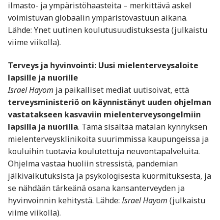
ilmasto- ja ympäristöhaasteita – merkittävä askel
voimistuvan globaalin ympäristövastuun aikana.
Lähde: Ynet uutinen koulutusuudistuksesta (julkaistu
viime viikolla).
Terveys ja hyvinvointi: Uusi mielenterveysaloite
lapsille ja nuorille
Israel Hayom
ja paikalliset mediat uutisoivat, että
terveysministeriö on käynnistänyt uuden ohjelman
vastatakseen kasvaviin mielenterveysongelmiin
lapsilla ja nuorilla
. Tämä sisältää matalan kynnyksen
mielenterveysklinikoita suurimmissa kaupungeissa ja
kouluihin tuotavia koulutettuja neuvontapalveluita.
Ohjelma vastaa huoliin stressistä, pandemian
jälkivaikutuksista ja psykologisesta kuormituksesta, ja
se nähdään tärkeänä osana kansanterveyden ja
hyvinvoinnin kehitystä. Lähde:
Israel Hayom
(julkaistu
viime viikolla).