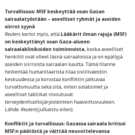
Turvallisuus: MSF keskeyttää osan Gazan
sairaalatyöstään – aseelliset ryhmät ja aseiden
siirrot syynä
Reuters
kertoi myös, että
Lääkärit ilman rajoja (MSF)
on keskeyttänyt osan Gaza-alueen
sairaalaklinikoiden toiminnoista
, koska aseelliset
henkilöt ovat olleet läsnä sairaaloissa ja on epäilyjä
aseiden siirroista sairaalan kautta. Tämä tilanne
heikentää humanitaarista tilaa siviiliväestön
keskuudessa ja korostaa konfliktin jatkuvaa
turvattomuutta sekä sitä, miten sotatoimet ja
aseelliset taktiikat nivoutuvat
terveydenhuoltojärjestelmien haavoittuvuuteen.
Lähde:
Reuters
(julkaistu eilen).
Konfliktit ja turvallisuus: Gazassa sairaala kritisoi
MSF:n päätöstä ja väittää neuvottelevansa