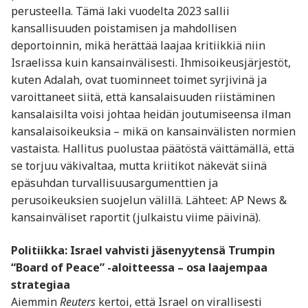
perusteella. Tämä laki vuodelta 2023 sallii
kansallisuuden poistamisen ja mahdollisen
deportoinnin, mikä herättää laajaa kritiikkiä niin
Israelissa kuin kansainvälisesti. Ihmisoikeusjärjestöt,
kuten Adalah, ovat tuominneet toimet syrjivinä ja
varoittaneet siitä, että kansalaisuuden riistäminen
kansalaisilta voisi johtaa heidän joutumiseensa ilman
kansalaisoikeuksia – mikä on kansainvälisten normien
vastaista. Hallitus puolustaa päätöstä väittämällä, että
se torjuu väkivaltaa, mutta kriitikot näkevät siinä
epäsuhdan turvallisuusargumenttien ja
perusoikeuksien suojelun välillä. Lähteet: AP News &
kansainväliset raportit (julkaistu viime päivinä).
Politiikka: Israel vahvisti jäsenyytensä Trumpin
“Board of Peace” -aloitteessa – osa laajempaa
strategiaa
Aiemmin
Reuters
kertoi, että Israel on virallisesti