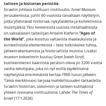
taiteen ja historian perintöä
Israelin johtava kulttuuri-instituutio,
Israel Museum
Jerusalemissa, juhlii 60-vuotista taivaltaan näyttelyin,
jotka yhdistävät historiaa, nykytaidetta ja kollektiivisia
muistijälkiä. Yksi keskeisistä uusista installaatioista
on saksalaisen taiteilijan Anselm Kieferin
”Ages of
the World”
, joka koostuu valtavista maalauksista ja
esineellisistä elementeistä – teos tutkiskelee tuhoa,
jälleenrakentamista ja historiallista muistia. Lisäksi
museon kokoelmiin kuuluu
Great Isaiah Scroll
,
kuolleenmeren kääröistä peräisin oleva yli 2200 vuotta
vanha tekstipala, joka on nyt esillä täydellisenä
näyttelyssä ensimmäistä kertaa 1960-luvun jälkeen.
Tämä merkkivuosi tarjoaa mahdollisuuden tarkastella
Israelin historian, uskonnon ja taiteen kulmakiviä
yhteen nivovana instituutiona. Lähde:
The Times of
Israel
(17.1.2026).