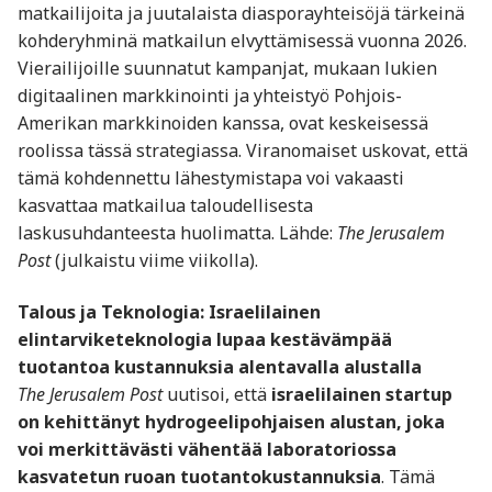
matkailijoita ja juutalaista diasporayhteisöjä tärkeinä
kohderyhminä matkailun elvyttämisessä vuonna 2026.
Vierailijoille suunnatut kampanjat, mukaan lukien
digitaalinen markkinointi ja yhteistyö Pohjois-
Amerikan markkinoiden kanssa, ovat keskeisessä
roolissa tässä strategiassa. Viranomaiset uskovat, että
tämä kohdennettu lähestymistapa voi vakaasti
kasvattaa matkailua taloudellisesta
laskusuhdanteesta huolimatta. Lähde:
The Jerusalem
Post
(julkaistu viime viikolla).
Talous ja Teknologia: Israelilainen
elintarviketeknologia lupaa kestävämpää
tuotantoa kustannuksia alentavalla alustalla
The Jerusalem Post
uutisoi, että
israelilainen startup
on kehittänyt hydrogeelipohjaisen alustan, joka
voi merkittävästi vähentää laboratoriossa
kasvatetun ruoan tuotantokustannuksia
. Tämä