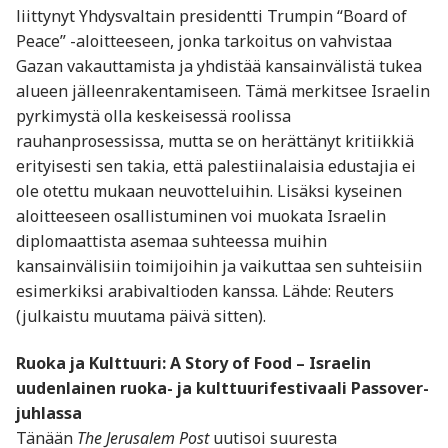
liittynyt Yhdysvaltain presidentti Trumpin “Board of
Peace” -aloitteeseen, jonka tarkoitus on vahvistaa
Gazan vakauttamista ja yhdistää kansainvälistä tukea
alueen jälleenrakentamiseen. Tämä merkitsee Israelin
pyrkimystä olla keskeisessä roolissa
rauhanprosessissa, mutta se on herättänyt kritiikkiä
erityisesti sen takia, että palestiinalaisia edustajia ei
ole otettu mukaan neuvotteluihin. Lisäksi kyseinen
aloitteeseen osallistuminen voi muokata Israelin
diplomaattista asemaa suhteessa muihin
kansainvälisiin toimijoihin ja vaikuttaa sen suhteisiin
esimerkiksi arabivaltioden kanssa. Lähde: Reuters
(julkaistu muutama päivä sitten).
Ruoka ja Kulttuuri: A Story of Food – Israelin
uudenlainen ruoka- ja kulttuurifestivaali Passover-
juhlassa
Tänään
The Jerusalem Post
uutisoi suuresta