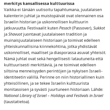
merkitys kansallisessa kulttuurissa
Vaikka ei tänään uutisoitu tapahtumana, juutalaisen
kalenterin juhlat ja muistopäivät ovat olennainen osa
Israelin historian ja uskonnollisen kulttuurin
jatkuvuutta. Festivaalit kuten
Pesach
(Passover),
Sukkot
ja
Shavuot
juontavat juutalaiseen tradition ja
muinaisjuutalaiseen historiaan ja toimivat edelleen
yhteiskunnallisina kiinnekohtina, jotka yhdistävät
uskonnolliset, maalliset ja diasporassa asuvat yhteisöt.
Nämä juhlat ovat sekä hengellisesti latautuneita että
kulttuurisesti merkittäviä, ja ne toimivat edelleen
siltoina menneisyyden perintöjen ja nykyisen Israeli-
identiteetin välillä. Perinne on niin historiallinen kuin
yhteisöllinen, ja se tekee Israelin kulttuurista
monitasoisen ja syvästi juurtuneen historiaan. Lähde:
National Library of Israel – Holidays and Festivals in Israel
(taustatietoa).