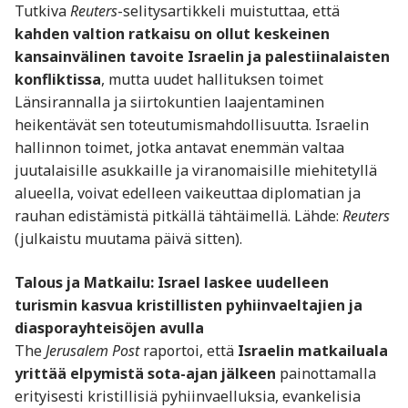
Tutkiva
Reuters
-selitysartikkeli muistuttaa, että
kahden valtion ratkaisu on ollut keskeinen
kansainvälinen tavoite Israelin ja palestiinalaisten
konfliktissa
, mutta uudet hallituksen toimet
Länsirannalla ja siirtokuntien laajentaminen
heikentävät sen toteutumismahdollisuutta. Israelin
hallinnon toimet, jotka antavat enemmän valtaa
juutalaisille asukkaille ja viranomaisille miehitetyllä
alueella, voivat edelleen vaikeuttaa diplomatian ja
rauhan edistämistä pitkällä tähtäimellä. Lähde:
Reuters
(julkaistu muutama päivä sitten).
Talous ja Matkailu: Israel laskee uudelleen
turismin kasvua kristillisten pyhiinvaeltajien ja
diasporayhteisöjen avulla
The
Jerusalem Post
raportoi, että
Israelin matkailuala
yrittää elpymistä sota-ajan jälkeen
painottamalla
erityisesti kristillisiä pyhiinvaelluksia, evankelisia