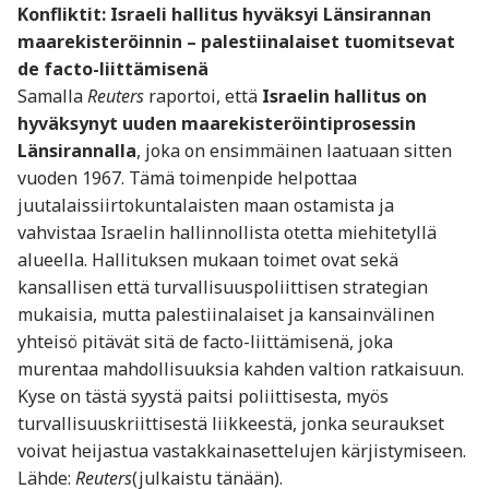
Konfliktit: Israeli hallitus hyväksyi Länsirannan
maarekisteröinnin – palestiinalaiset tuomitsevat
de facto-liittämisenä
Samalla
Reuters
raportoi, että
Israelin hallitus on
hyväksynyt uuden maarekisteröintiprosessin
Länsirannalla
, joka on ensimmäinen laatuaan sitten
vuoden 1967. Tämä toimenpide helpottaa
juutalaissiirtokuntalaisten maan ostamista ja
vahvistaa Israelin hallinnollista otetta miehitetyllä
alueella. Hallituksen mukaan toimet ovat sekä
kansallisen että turvallisuuspoliittisen strategian
mukaisia, mutta palestiinalaiset ja kansainvälinen
yhteisö pitävät sitä de facto-liittämisenä, joka
murentaa mahdollisuuksia kahden valtion ratkaisuun.
Kyse on tästä syystä paitsi poliittisesta, myös
turvallisuuskriittisestä liikkeestä, jonka seuraukset
voivat heijastua vastakkainasettelujen kärjistymiseen.
Lähde:
Reuters
(julkaistu tänään).