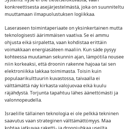
konkreettisesta asejärjestelmästä, joka on suunniteltu
muuttamaan ilmapuolustuksen logiikkaa.
Laseraseen toimintaperiaate on yksinkertainen mutta
teknologisesti äärimmäisen vaativa. Se ei ammu
ohjusta eikä sirpaletta, vaan kohdistaa erittäin
voimakkaan energiasäteen maaliin. Kun säde pysyy
kohteessa muutaman sekunnin ajan, lämpötila nousee
niin korkeaksi, että droonin rakenne hajoaa tai sen
elektroniikka lakkaa toimimasta. Toisin kuin
populaarikulttuurin kuvastossa, taivaalla ei
välttämättä näy kirkasta valojuovaa eikä kuulu
räjähdystä. Torjunta tapahtuu lähes äänettömästi ja
valonnopeudella.
Israelille tällainen teknologia ei ole pelkkä tekninen
saavutus vaan strateginen välttämättömyys. Maa
kohtaa jatkuvaa raketti- ja drooniuhkaa useilta