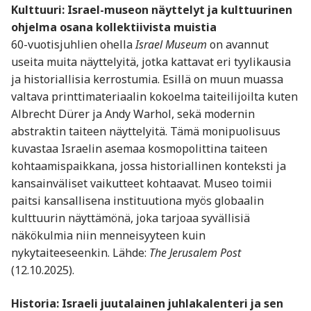
Kulttuuri: Israel-museon näyttelyt ja kulttuurinen
ohjelma osana kollektiivista muistia
60-vuotisjuhlien ohella
Israel Museum
on avannut
useita muita näyttelyitä, jotka kattavat eri tyylikausia
ja historiallisia kerrostumia. Esillä on muun muassa
valtava printtimateriaalin kokoelma taiteilijoilta kuten
Albrecht Dürer ja Andy Warhol, sekä modernin
abstraktin taiteen näyttelyitä. Tämä monipuolisuus
kuvastaa Israelin asemaa kosmopolittina taiteen
kohtaamispaikkana, jossa historiallinen konteksti ja
kansainväliset vaikutteet kohtaavat. Museo toimii
paitsi kansallisena instituutiona myös globaalin
kulttuurin näyttämönä, joka tarjoaa syvällisiä
näkökulmia niin menneisyyteen kuin
nykytaiteeseenkin. Lähde:
The Jerusalem Post
(12.10.2025).
Historia: Israeli juutalainen juhlakalenteri ja sen