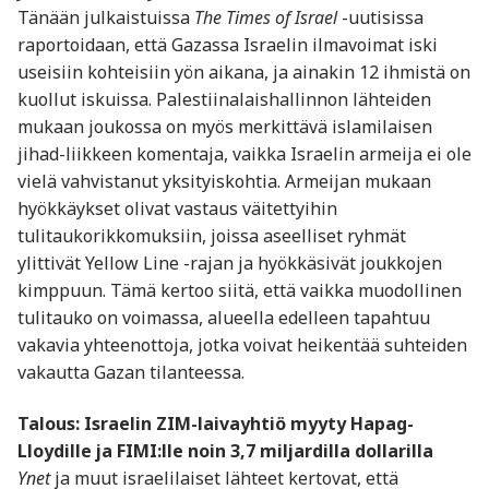
Tänään julkaistuissa
The Times of Israel
-uutisissa
raportoidaan, että Gazassa Israelin ilmavoimat iski
useisiin kohteisiin yön aikana, ja ainakin 12 ihmistä on
kuollut iskuissa. Palestiinalaishallinnon lähteiden
mukaan joukossa on myös merkittävä islamilaisen
jihad-liikkeen komentaja, vaikka Israelin armeija ei ole
vielä vahvistanut yksityiskohtia. Armeijan mukaan
hyökkäykset olivat vastaus väitettyihin
tulitaukorikkomuksiin, joissa aseelliset ryhmät
ylittivät Yellow Line -rajan ja hyökkäsivät joukkojen
kimppuun. Tämä kertoo siitä, että vaikka muodollinen
tulitauko on voimassa, alueella edelleen tapahtuu
vakavia yhteenottoja, jotka voivat heikentää suhteiden
vakautta Gazan tilanteessa.
Talous: Israelin ZIM-laivayhtiö myyty Hapag-
Lloydille ja FIMI:lle noin 3,7 miljardilla dollarilla
Ynet
ja muut israelilaiset lähteet kertovat, että