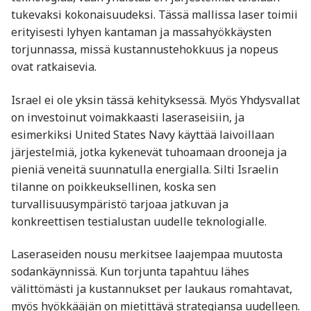
tukevaksi kokonaisuudeksi. Tässä mallissa laser toimii
erityisesti lyhyen kantaman ja massahyökkäysten
torjunnassa, missä kustannustehokkuus ja nopeus
ovat ratkaisevia.
Israel ei ole yksin tässä kehityksessä. Myös Yhdysvallat
on investoinut voimakkaasti laseraseisiin, ja
esimerkiksi
United States Navy
käyttää laivoillaan
järjestelmiä, jotka kykenevät tuhoamaan drooneja ja
pieniä veneitä suunnatulla energialla. Silti Israelin
tilanne on poikkeuksellinen, koska sen
turvallisuusympäristö tarjoaa jatkuvan ja
konkreettisen testialustan uudelle teknologialle.
Laseraseiden nousu merkitsee laajempaa muutosta
sodankäynnissä. Kun torjunta tapahtuu lähes
välittömästi ja kustannukset per laukaus romahtavat,
myös hyökkääjän on mietittävä strategiansa uudelleen.