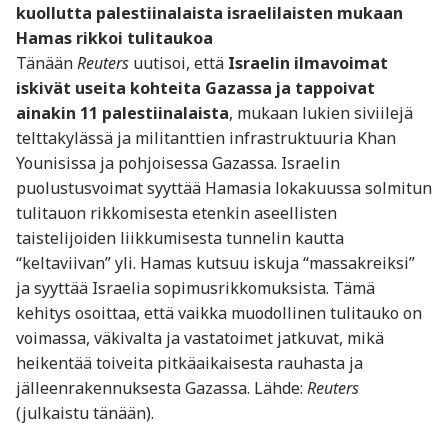
kuollutta palestiinalaista israelilaisten mukaan
Hamas rikkoi tulitaukoa
Tänään
Reuters
uutisoi, että
Israelin ilmavoimat
iskivät useita kohteita Gazassa ja tappoivat
ainakin 11 palestiinalaista
, mukaan lukien siviilejä
telttakylässä ja militanttien infrastruktuuria Khan
Younisissa ja pohjoisessa Gazassa. Israelin
puolustusvoimat syyttää Hamasia lokakuussa solmitun
tulitauon rikkomisesta etenkin aseellisten
taistelijoiden liikkumisesta tunnelin kautta
“keltaviivan” yli. Hamas kutsuu iskuja “massakreiksi”
ja syyttää Israelia sopimusrikkomuksista. Tämä
kehitys osoittaa, että vaikka muodollinen tulitauko on
voimassa, väkivalta ja vastatoimet jatkuvat, mikä
heikentää toiveita pitkäaikaisesta rauhasta ja
jälleenrakennuksesta Gazassa. Lähde:
Reuters
(julkaistu tänään).