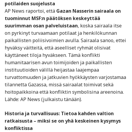
potilaiden suojelusta
AP News raportoi, että
Gazan Nasserin sairaala on
tuominnut MSF:n päätöksen keskeyttää
suurimman osan palveluistaan
, koska sairaala itse
on pyrkinyt turvaamaan potilaat ja henkilökunnan
paikallisten poliisivoimien avulla. Sairaala sanoo, ettei
hyväksy väitteitä, että aseelliset ryhmät olisivat
käyttäneet tiloja hyväkseen. Tämä konflikti
humanitaarisen avun toimijoiden ja paikallisten
instituutioiden välillä heijastaa laajempaa
turvattomuuden ja jatkuvien hyökkäysten varjostamaa
tilannetta Gazassa, missä sairaalat toimivat sekä
hoitopaikkoina että konfliktin symbolisina areenoina.
Lähde: AP News (julkaistu tänään).
Historia ja turvallisuus: Tietoa kahden valtion
ratkaisusta – miksi se on yhä keskeinen kysymys
konfliktissa