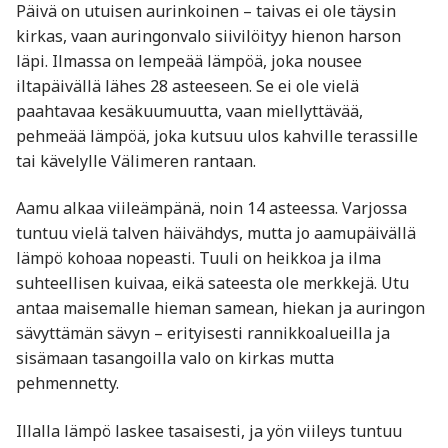
Päivä on utuisen aurinkoinen – taivas ei ole täysin
kirkas, vaan auringonvalo siivilöityy hienon harson
läpi. Ilmassa on lempeää lämpöä, joka nousee
iltapäivällä lähes 28 asteeseen. Se ei ole vielä
paahtavaa kesäkuumuutta, vaan miellyttävää,
pehmeää lämpöä, joka kutsuu ulos kahville terassille
tai kävelylle Välimeren rantaan.
Aamu alkaa viileämpänä, noin 14 asteessa. Varjossa
tuntuu vielä talven häivähdys, mutta jo aamupäivällä
lämpö kohoaa nopeasti. Tuuli on heikkoa ja ilma
suhteellisen kuivaa, eikä sateesta ole merkkejä. Utu
antaa maisemalle hieman samean, hiekan ja auringon
sävyttämän sävyn – erityisesti rannikkoalueilla ja
sisämaan tasangoilla valo on kirkas mutta
pehmennetty.
Illalla lämpö laskee tasaisesti, ja yön viileys tuntuu