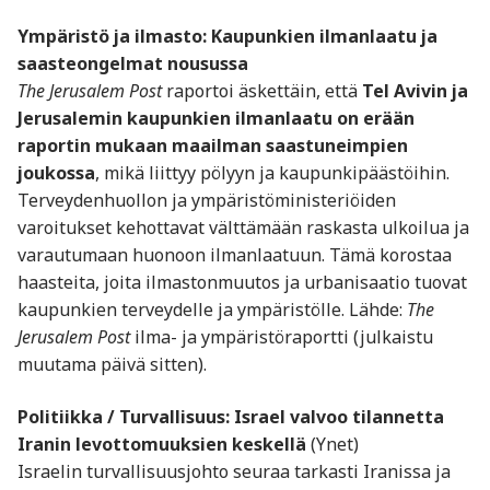
Ympäristö ja ilmasto: Kaupunkien ilmanlaatu ja
saasteongelmat nousussa
The Jerusalem Post
raportoi äskettäin, että
Tel Avivin ja
Jerusalemin kaupunkien ilmanlaatu on erään
raportin mukaan maailman saastuneimpien
joukossa
, mikä liittyy pölyyn ja kaupunkipäästöihin.
Terveydenhuollon ja ympäristöministeriöiden
varoitukset kehottavat välttämään raskasta ulkoilua ja
varautumaan huonoon ilmanlaatuun. Tämä korostaa
haasteita, joita ilmastonmuutos ja urbanisaatio tuovat
kaupunkien terveydelle ja ympäristölle. Lähde:
The
Jerusalem Post
ilma- ja ympäristöraportti (julkaistu
muutama päivä sitten).
Politiikka / Turvallisuus: Israel valvoo tilannetta
Iranin levottomuuksien keskellä
(Ynet)
Israelin turvallisuusjohto seuraa tarkasti Iranissa ja