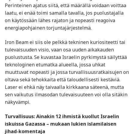
Perinteinen ajatus siitä, että määrällä voidaan voittaa
laatu, ei enää toimi samalla tavalla, jos puolustajalla
on käytössään lähes rajaton ja nopeasti reagoiva
energiapohjainen torjuntajärjestelmä.
Iron Beam ei siis ole pelkkä tekninen kuriositeetti tai
tulevaisuuden visio, vaan osa uuden aikakauden
puolustusta. Se kuvastaa Israelin pyrkimystä säilyttää
teknologinen etumatka alueella, jossa uhkat
muuttuvat nopeasti ja jossa turvallisuusratkaisujen on
oltava sekä tehokkaita että taloudellisesti kestäviä.
Laser ei ehkä näy taivaalla kirkkaana säteenä, mutta
sen vaikutus ilmasodan tulevaisuuteen voi olla sitäkin
näkyvämpi.
Turvallisuus: Ainakin 12 ihmistä kuollut Israelin
iskuissa Gazassa – mukaan lukien islamilaisen
jihad-komentaja