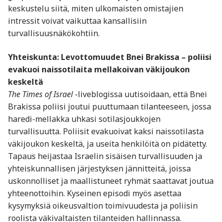
keskustelu siitä, miten ulkomaisten omistajien
intressit voivat vaikuttaa kansallisiin
turvallisuusnäkökohtiin.
Yhteiskunta: Levottomuudet Bnei Brakissa – poliisi
evakuoi naissotilaita mellakoivan väkijoukon
keskeltä
The Times of Israel
-liveblogissa uutisoidaan, että Bnei
Brakissa poliisi joutui puuttumaan tilanteeseen, jossa
haredi-mellakka uhkasi sotilasjoukkojen
turvallisuutta. Poliisit evakuoivat kaksi naissotilasta
väkijoukon keskeltä, ja useita henkilöitä on pidätetty.
Tapaus heijastaa Israelin sisäisen turvallisuuden ja
yhteiskunnallisen järjestyksen jännitteitä, joissa
uskonnolliset ja maallistuneet ryhmät saattavat joutua
yhteenottoihin. Kyseinen episodi myös asettaa
kysymyksiä oikeusvaltion toimivuudesta ja poliisin
roolista väkivaltaisten tilanteiden hallinnassa.