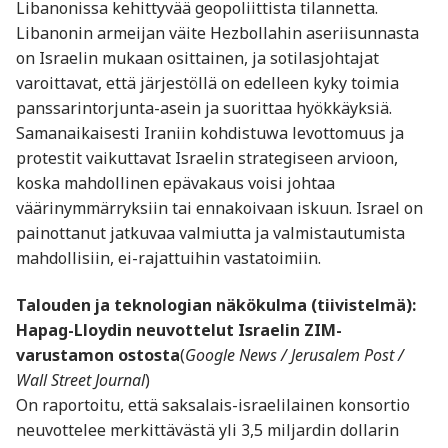
Libanonissa kehittyvää geopoliittista tilannetta.
Libanonin armeijan väite Hezbollahin aseriisunnasta
on Israelin mukaan osittainen, ja sotilasjohtajat
varoittavat, että järjestöllä on edelleen kyky toimia
panssarintorjunta-asein ja suorittaa hyökkäyksiä.
Samanaikaisesti Iraniin kohdistuwa levottomuus ja
protestit vaikuttavat Israelin strategiseen arvioon,
koska mahdollinen epävakaus voisi johtaa
väärinymmärryksiin tai ennakoivaan iskuun. Israel on
painottanut jatkuvaa valmiutta ja valmistautumista
mahdollisiin, ei-rajattuihin vastatoimiin.
Talouden ja teknologian näkökulma (tiivistelmä):
Hapag-Lloydin neuvottelut Israelin ZIM-
varustamon ostosta
(
Google News / Jerusalem Post /
Wall Street Journal
)
On raportoitu, että saksalais-israelilainen konsortio
neuvottelee merkittävästä yli 3,5 miljardin dollarin