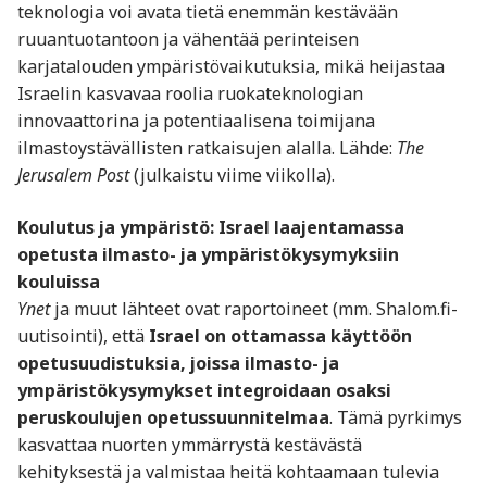
teknologia voi avata tietä enemmän kestävään
ruuantuotantoon ja vähentää perinteisen
karjatalouden ympäristövaikutuksia, mikä heijastaa
Israelin kasvavaa roolia ruokateknologian
innovaattorina ja potentiaalisena toimijana
ilmastoystävällisten ratkaisujen alalla. Lähde:
The
Jerusalem Post
(julkaistu viime viikolla).
Koulutus ja ympäristö: Israel laajentamassa
opetusta ilmasto- ja ympäristökysymyksiin
kouluissa
Ynet
ja muut lähteet ovat raportoineet (mm. Shalom.fi-
uutisointi), että
Israel on ottamassa käyttöön
opetusuudistuksia, joissa ilmasto- ja
ympäristökysymykset integroidaan osaksi
peruskoulujen opetussuunnitelmaa
. Tämä pyrkimys
kasvattaa nuorten ymmärrystä kestävästä
kehityksestä ja valmistaa heitä kohtaamaan tulevia