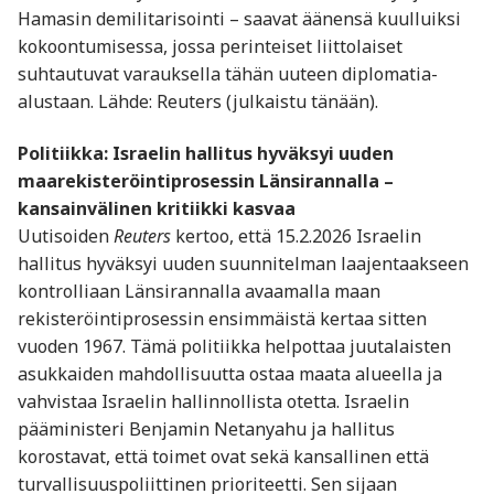
Hamasin demilitarisointi – saavat äänensä kuulluiksi
kokoontumisessa, jossa perinteiset liittolaiset
suhtautuvat varauksella tähän uuteen diplomatia-
alustaan. Lähde: Reuters (julkaistu tänään).
Politiikka: Israelin hallitus hyväksyi uuden
maarekisteröintiprosessin Länsirannalla –
kansainvälinen kritiikki kasvaa
Uutisoiden
Reuters
kertoo, että 15.2.2026 Israelin
hallitus hyväksyi uuden suunnitelman laajentaakseen
kontrolliaan Länsirannalla avaamalla maan
rekisteröintiprosessin ensimmäistä kertaa sitten
vuoden 1967. Tämä politiikka helpottaa juutalaisten
asukkaiden mahdollisuutta ostaa maata alueella ja
vahvistaa Israelin hallinnollista otetta. Israelin
pääministeri Benjamin Netanyahu ja hallitus
korostavat, että toimet ovat sekä kansallinen että
turvallisuuspoliittinen prioriteetti. Sen sijaan