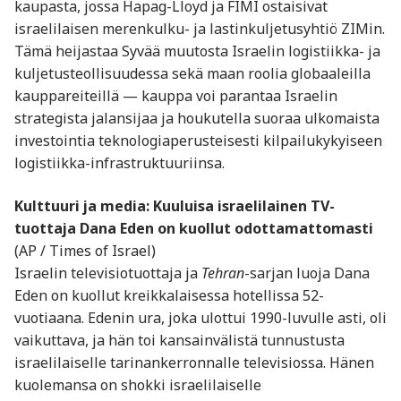
kaupasta, jossa Hapag-Lloyd ja FIMI ostaisivat
israelilaisen merenkulku- ja lastinkuljetusyhtiö ZIMin.
Tämä heijastaa Syvää muutosta Israelin logistiikka- ja
kuljetusteollisuudessa sekä maan roolia globaaleilla
kauppareiteillä — kauppa voi parantaa Israelin
strategista jalansijaa ja houkutella suoraa ulkomaista
investointia teknologiaperusteisesti kilpailukykyiseen
logistiikka-infrastruktuuriinsa.
Kulttuuri ja media: Kuuluisa israelilainen TV-
tuottaja Dana Eden on kuollut odottamattomasti
(AP / Times of Israel)
Israelin televisiotuottaja ja
Tehran
-sarjan luoja Dana
Eden on kuollut kreikkalaisessa hotellissa 52-
vuotiaana. Edenin ura, joka ulottui 1990-luvulle asti, oli
vaikuttava, ja hän toi kansainvälistä tunnustusta
israelilaiselle tarinankerronnalle televisiossa. Hänen
kuolemansa on shokki israelilaiselle