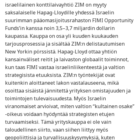
israelilainen konttilaivayhtiö ZIM on myyty
saksalaiselle Hapag-Lloydille yhdessä Israelin
suurimman pääomasijoitusrahaston FIMI Opportunity
Funds’in kanssa noin 3,5–3,7 miljardin dollarin
kaupassa. Kauppa on osa yli kuuden kuukauden
tarjousprosessia ja sisältää ZIM:n delistautumisen
New Yorkin pörssistä. Hapag-Lloyd ottaa yhtiön
kansainväliset reitit ja laivaston globaalit toiminnot,
kun taas FIMI vastaa israelinliikenteestä ja valtion
strategisista etuuksista. ZIM:n työntekijät ovat
kuitenkin aloittaneet lakon vastalauseena, mikä
osoittaa sisäistä jännitettä yrityksen omistajuuden ja
toimintojen tulevaisuudesta. Myös Israelin
viranomaiset arvioivat, miten valtion “kultainen osake”
-oikeus voidaan hyödyntää strategisten etujen
turvaamiseksi. Tämä yrityskauppa ei ole vain
taloudellinen siirto, vaan siihen liittyy myös
geopoliittisia ja turvallisuuskysymyksiä, kuten