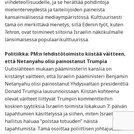
viihdeteollisuudelle, ja se herättää pohdintoja
mielenterveydestä ja taiteilijoiden paineista
kansainvälisessä mediaympäristössä. Kulttuurisesti
tämä on merkittävä menetys, sillä Edenin työt, kuten
Tehran
, ovat toimineet siltoina Israelin näkökulmalle
länsimaisessa populaarikulttuurissa.
Politiikka: PM:n lehdistötoimisto kiistää väitteen,
että Netanyahu olisi painostanut Trumpia
Uutislähteen mukaan pääministerin kanslia on
kiistänyt väitteen, että Israelin pääministeri Benjamin
Netanyahu olisi painostanut Yhdysvaltain presidenttiä
Donald Trumpia lausunnoissaan. Kiistan kohteena
olevat väitteet liittyvät Trumpin kommentteihin
koskien syytöksiä Israelin toimista lokakuun 7. päivän
tapahtumien käsittelyssä ja siihen, miten Israelin
hallitus haluaa “poistaa totuuden” näistä
tapahtumista. Tämä osoittaa poliittisen johtajuuden