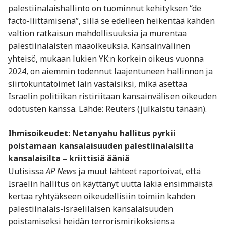
palestiinalaishallinto on tuominnut kehityksen “de
facto-liittämisenä”, sillä se edelleen heikentää kahden
valtion ratkaisun mahdollisuuksia ja murentaa
palestiinalaisten maaoikeuksia. Kansainvälinen
yhteisö, mukaan lukien YK:n korkein oikeus vuonna
2024, on aiemmin todennut laajentuneen hallinnon ja
siirtokuntatoimet lain vastaisiksi, mikä asettaa
Israelin politiikan ristiriitaan kansainvälisen oikeuden
odotusten kanssa. Lähde: Reuters (julkaistu tänään).
Ihmisoikeudet: Netanyahu hallitus pyrkii
poistamaan kansalaisuuden palestiinalaisilta
kansalaisilta – kriittisiä ääniä
Uutisissa
AP News
ja muut lähteet raportoivat, että
Israelin hallitus on käyttänyt uutta lakia ensimmäistä
kertaa ryhtyäkseen oikeudellisiin toimiin kahden
palestiinalais-israelilaisen kansalaisuuden
poistamiseksi heidän terrorismirikoksiensa