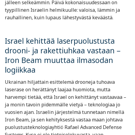
jälleen selkeämmin. Päivä kokonaisuudessaan on
tyypillinen Israelin helmikuulle: valoisa, lämmin ja
rauhallinen, kuin lupaus lähestyvästä keväästä.
Israel kehittää laserpuolustusta
drooni- ja rakettiuhkaa vastaan –
Iron Beam muuttaa ilmasodan
logiikkaa
Ukrainan hiljattain esittelemä drooneja tuhoava
laserase on herättänyt laajaa huomiota, mutta
harvempi tietää, että Israel on kehittänyt vastaavaa –
ja monin tavoin pidemmälle vietyä – teknologiaa jo
vuosien ajan. Israelin järjestelmä tunnetaan nimellä
Iron Beam
, ja sen kehityksestä vastaa maan johtava
puolustusteknologiayhtiö
Rafael Advanced Defense
Systems
. Kyse ei ole tieteiselokuvasta, vaan