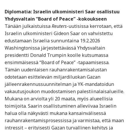
Diplomatia: Israelin ulkoministeri Saar osallistuu
Yhdysvaltain “Board of Peace” -kokoukseen
Tänään julkaistuissa
Reuters
-uutisissa kerrotaan, että
Israelin ulkoministeri Gideon Saar on vahvistettu
edustamaan Israelia sunnuntaina 19.2.2026
Washingtonissa järjestettävässä Yhdysvaltain
presidentti Donald Trumpin koolle kutsumassa
ensimmäisessä “Board of Peace” -tapaamisessa.
Tämän uudenlaisen rauhanrakentamisalustan
odotetaan esittelevän miljardiluokan Gazan
jälleenrakennussuunnitelman ja YK-mandatoidun
vakautusjoukon muodostamisen palestiinalaisalueille.
Mukana on arviolta yli 20 maata, myös alueellisia
toimijoita. Saarin osallistuminen alleviivaa Israelin
halua olla näkyvästi mukana kansainvälisessä
rauhanrakentamisprosessissa ja varmistaa, että maan
intressit – erityisesti Gazan turvallinen kehitys ja