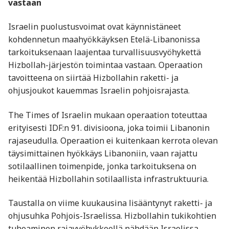
vastaan
Israelin puolustusvoimat ovat käynnistäneet
kohdennetun maahyökkäyksen Etelä-Libanonissa
tarkoituksenaan laajentaa turvallisuusvyöhykettä
Hizbollah-järjestön toimintaa vastaan. Operaation
tavoitteena on siirtää Hizbollahin raketti- ja
ohjusjoukot kauemmas Israelin pohjoisrajasta.
The Times of Israelin mukaan operaation toteuttaa
erityisesti IDF:n 91. divisioona, joka toimii Libanonin
rajaseudulla. Operaation ei kuitenkaan kerrota olevan
täysimittainen hyökkäys Libanoniin, vaan rajattu
sotilaallinen toimenpide, jonka tarkoituksena on
heikentää Hizbollahin sotilaallista infrastruktuuria.
Taustalla on viime kuukausina lisääntynyt raketti- ja
ohjusuhka Pohjois-Israelissa. Hizbollahin tukikohtien
tuhoaminen rajavyöhykkeellä nähdään Israelissa