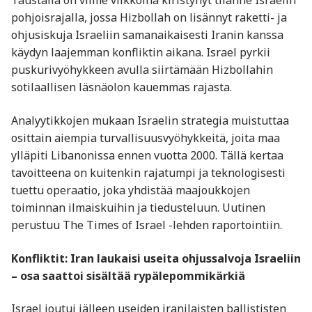
Taustalla on viime viikkoina kiristynyt tilanne Israelin
pohjoisrajalla, jossa Hizbollah on lisännyt raketti- ja
ohjusiskuja Israeliin samanaikaisesti Iranin kanssa
käydyn laajemman konfliktin aikana. Israel pyrkii
puskurivyöhykkeen avulla siirtämään Hizbollahin
sotilaallisen läsnäolon kauemmas rajasta.
Analyytikkojen mukaan Israelin strategia muistuttaa
osittain aiempia turvallisuusvyöhykkeitä, joita maa
ylläpiti Libanonissa ennen vuotta 2000. Tällä kertaa
tavoitteena on kuitenkin rajatumpi ja teknologisesti
tuettu operaatio, joka yhdistää maajoukkojen
toiminnan ilmaiskuihin ja tiedusteluun. Uutinen
perustuu The Times of Israel -lehden raportointiin.
Konfliktit: Iran laukaisi useita ohjussalvoja Israeliin
– osa saattoi sisältää rypälepommikärkiä
Israel joutui jälleen useiden iranilaisten ballististen