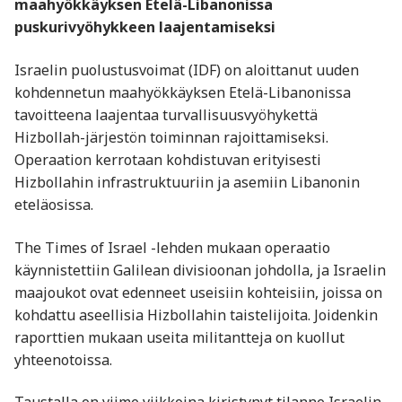
maahyökkäyksen Etelä-Libanonissa
puskurivyöhykkeen laajentamiseksi
Israelin puolustusvoimat (IDF) on aloittanut uuden
kohdennetun maahyökkäyksen Etelä-Libanonissa
tavoitteena laajentaa turvallisuusvyöhykettä
Hizbollah-järjestön toiminnan rajoittamiseksi.
Operaation kerrotaan kohdistuvan erityisesti
Hizbollahin infrastruktuuriin ja asemiin Libanonin
eteläosissa.
The Times of Israel -lehden mukaan operaatio
käynnistettiin Galilean divisioonan johdolla, ja Israelin
maajoukot ovat edenneet useisiin kohteisiin, joissa on
kohdattu aseellisia Hizbollahin taistelijoita. Joidenkin
raporttien mukaan useita militantteja on kuollut
yhteenotoissa.