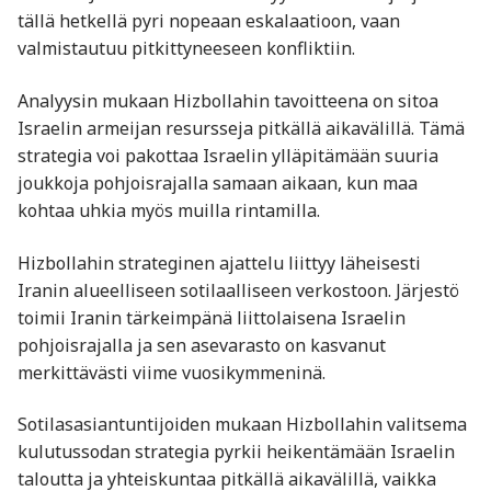
tällä hetkellä pyri nopeaan eskalaatioon, vaan
valmistautuu pitkittyneeseen konfliktiin.
Analyysin mukaan Hizbollahin tavoitteena on sitoa
Israelin armeijan resursseja pitkällä aikavälillä. Tämä
strategia voi pakottaa Israelin ylläpitämään suuria
joukkoja pohjoisrajalla samaan aikaan, kun maa
kohtaa uhkia myös muilla rintamilla.
Hizbollahin strateginen ajattelu liittyy läheisesti
Iranin alueelliseen sotilaalliseen verkostoon. Järjestö
toimii Iranin tärkeimpänä liittolaisena Israelin
pohjoisrajalla ja sen asevarasto on kasvanut
merkittävästi viime vuosikymmeninä.
Sotilasasiantuntijoiden mukaan Hizbollahin valitsema
kulutussodan strategia pyrkii heikentämään Israelin
taloutta ja yhteiskuntaa pitkällä aikavälillä, vaikka