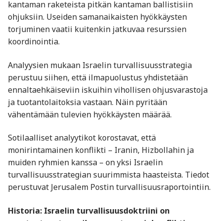
kantaman raketeista pitkän kantaman ballistisiin
ohjuksiin. Useiden samanaikaisten hyökkäysten
torjuminen vaatii kuitenkin jatkuvaa resurssien
koordinointia.
Analyysien mukaan Israelin turvallisuusstrategia
perustuu siihen, että ilmapuolustus yhdistetään
ennaltaehkäiseviin iskuihin vihollisen ohjusvarastoja
ja tuotantolaitoksia vastaan. Näin pyritään
vähentämään tulevien hyökkäysten määrää.
Sotilaalliset analyytikot korostavat, että
monirintamainen konflikti – Iranin, Hizbollahin ja
muiden ryhmien kanssa – on yksi Israelin
turvallisuusstrategian suurimmista haasteista. Tiedot
perustuvat Jerusalem Postin turvallisuusraportointiin.
Historia: Israelin turvallisuusdoktriini on