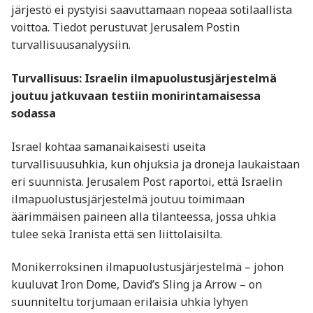
järjestö ei pystyisi saavuttamaan nopeaa sotilaallista
voittoa. Tiedot perustuvat Jerusalem Postin
turvallisuusanalyysiin.
Turvallisuus: Israelin ilmapuolustusjärjestelmä
joutuu jatkuvaan testiin monirintamaisessa
sodassa
Israel kohtaa samanaikaisesti useita
turvallisuusuhkia, kun ohjuksia ja droneja laukaistaan
eri suunnista. Jerusalem Post raportoi, että Israelin
ilmapuolustusjärjestelmä joutuu toimimaan
äärimmäisen paineen alla tilanteessa, jossa uhkia
tulee sekä Iranista että sen liittolaisilta.
Monikerroksinen ilmapuolustusjärjestelmä – johon
kuuluvat Iron Dome, David’s Sling ja Arrow – on
suunniteltu torjumaan erilaisia uhkia lyhyen