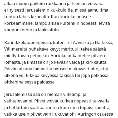
alkaa monin paikoin raikkaana ja hieman viileänä,
erityisesti Jerusalemin kukkuloilla, missä aamu ilma
tuntuu lähes kirpeältä. Kun aurinko nousee
korkeammalle, lämpö alkaa kuitenkin nopeasti levitä
kaupunkeihin ja laaksoihin.
Rannikkokaupungeissa, kuten Tel Avivissa ja Haifassa,
Välimereltä puhaltava kevyt merituuli tekee säästä
miellyttävän pehmeän. Aurinko pilkahtelee pilvien
lomasta, ja ilmassa on jo kevään valoa ja kirkkautta.
Päivän aikana lämpötila nousee mukavasti niin, että
ulkona voi liikkua kevyessä takissa tai jopa pelkässä
pitkähihaisessa paidassa.
Jerusalemissa sää on hieman viileämpi ja
vaihtelevampi. Pilvet voivat kulkea nopeasti taivaalla,
ja hetkittäin saattaa tuntua kuin ilma lupaisi sadetta,
vaikka usein pilvet vain liukuvat ohi. Auringon osuessa