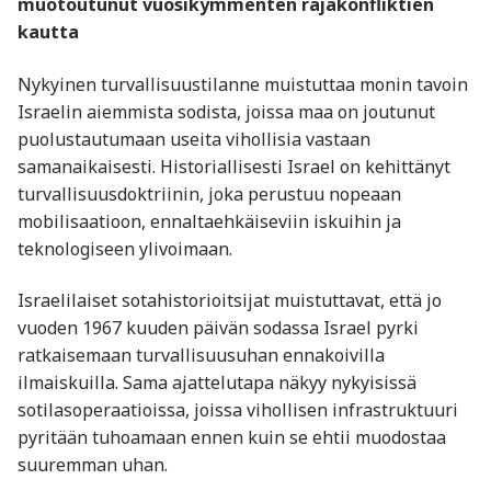
muotoutunut vuosikymmenten rajakonfliktien
kautta
Nykyinen turvallisuustilanne muistuttaa monin tavoin
Israelin aiemmista sodista, joissa maa on joutunut
puolustautumaan useita vihollisia vastaan
samanaikaisesti. Historiallisesti Israel on kehittänyt
turvallisuusdoktriinin, joka perustuu nopeaan
mobilisaatioon, ennaltaehkäiseviin iskuihin ja
teknologiseen ylivoimaan.
Israelilaiset sotahistorioitsijat muistuttavat, että jo
vuoden 1967 kuuden päivän sodassa Israel pyrki
ratkaisemaan turvallisuusuhan ennakoivilla
ilmaiskuilla. Sama ajattelutapa näkyy nykyisissä
sotilasoperaatioissa, joissa vihollisen infrastruktuuri
pyritään tuhoamaan ennen kuin se ehtii muodostaa
suuremman uhan.