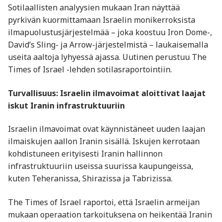
Sotilaallisten analyysien mukaan Iran näyttää
pyrkivän kuormittamaan Israelin monikerroksista
ilmapuolustusjärjestelmää – joka koostuu Iron Dome-,
David’s Sling- ja Arrow-järjestelmistä – laukaisemalla
useita aaltoja lyhyessä ajassa. Uutinen perustuu The
Times of Israel -lehden sotilasraportointiin.
Turvallisuus: Israelin ilmavoimat aloittivat laajat
iskut Iranin infrastruktuuriin
Israelin ilmavoimat ovat käynnistäneet uuden laajan
ilmaiskujen aallon Iranin sisällä. Iskujen kerrotaan
kohdistuneen erityisesti Iranin hallinnon
infrastruktuuriin useissa suurissa kaupungeissa,
kuten Teheranissa, Shirazissa ja Tabrizissa.
The Times of Israel raportoi, että Israelin armeijan
mukaan operaation tarkoituksena on heikentää Iranin