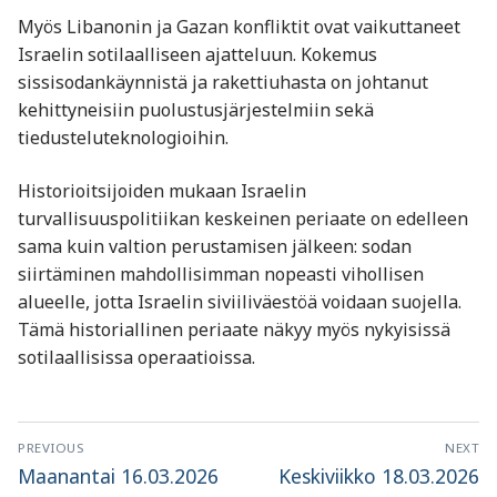
Myös Libanonin ja Gazan konfliktit ovat vaikuttaneet
Israelin sotilaalliseen ajatteluun. Kokemus
sissisodankäynnistä ja rakettiuhasta on johtanut
kehittyneisiin puolustusjärjestelmiin sekä
tiedusteluteknologioihin.
Historioitsijoiden mukaan Israelin
turvallisuuspolitiikan keskeinen periaate on edelleen
sama kuin valtion perustamisen jälkeen: sodan
siirtäminen mahdollisimman nopeasti vihollisen
alueelle, jotta Israelin siviiliväestöä voidaan suojella.
Tämä historiallinen periaate näkyy myös nykyisissä
sotilaallisissa operaatioissa.
Artikkelien
PREVIOUS
NEXT
selaus
Previous
Next
Maanantai 16.03.2026
Keskiviikko 18.03.2026