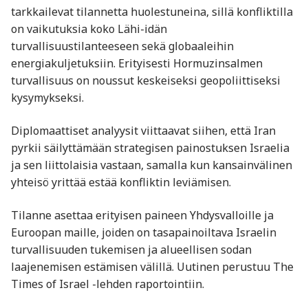
tarkkailevat tilannetta huolestuneina, sillä konfliktilla
on vaikutuksia koko Lähi-idän
turvallisuustilanteeseen sekä globaaleihin
energiakuljetuksiin. Erityisesti Hormuzinsalmen
turvallisuus on noussut keskeiseksi geopoliittiseksi
kysymykseksi.
Diplomaattiset analyysit viittaavat siihen, että Iran
pyrkii säilyttämään strategisen painostuksen Israelia
ja sen liittolaisia vastaan, samalla kun kansainvälinen
yhteisö yrittää estää konfliktin leviämisen.
Tilanne asettaa erityisen paineen Yhdysvalloille ja
Euroopan maille, joiden on tasapainoiltava Israelin
turvallisuuden tukemisen ja alueellisen sodan
laajenemisen estämisen välillä. Uutinen perustuu The
Times of Israel -lehden raportointiin.