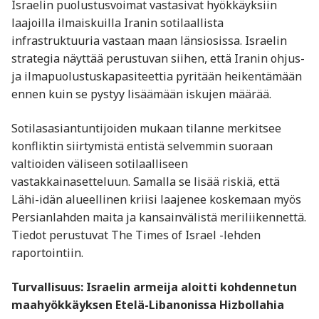
Israelin puolustusvoimat vastasivat hyökkäyksiin
laajoilla ilmaiskuilla Iranin sotilaallista
infrastruktuuria vastaan maan länsiosissa. Israelin
strategia näyttää perustuvan siihen, että Iranin ohjus-
ja ilmapuolustuskapasiteettia pyritään heikentämään
ennen kuin se pystyy lisäämään iskujen määrää.
Sotilasasiantuntijoiden mukaan tilanne merkitsee
konfliktin siirtymistä entistä selvemmin suoraan
valtioiden väliseen sotilaalliseen
vastakkainasetteluun. Samalla se lisää riskiä, että
Lähi-idän alueellinen kriisi laajenee koskemaan myös
Persianlahden maita ja kansainvälistä meriliikennettä.
Tiedot perustuvat The Times of Israel -lehden
raportointiin.
Turvallisuus: Israelin armeija aloitti kohdennetun
maahyökkäyksen Etelä-Libanonissa Hizbollahia