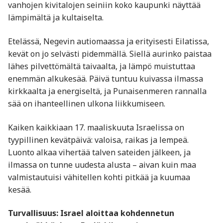
vanhojen kivitalojen seiniin koko kaupunki näyttää
lämpimältä ja kultaiselta.
Etelässä, Negevin autiomaassa ja erityisesti Eilatissa,
kevät on jo selvästi pidemmällä. Siellä aurinko paistaa
lähes pilvettömältä taivaalta, ja lämpö muistuttaa
enemmän alkukesää. Päivä tuntuu kuivassa ilmassa
kirkkaalta ja energiseltä, ja Punaisenmeren rannalla
sää on ihanteellinen ulkona liikkumiseen.
Kaiken kaikkiaan 17. maaliskuuta Israelissa on
tyypillinen kevätpäivä: valoisa, raikas ja lempeä.
Luonto alkaa vihertää talven sateiden jälkeen, ja
ilmassa on tunne uudesta alusta – aivan kuin maa
valmistautuisi vähitellen kohti pitkää ja kuumaa
kesää.
Turvallisuus: Israel aloittaa kohdennetun