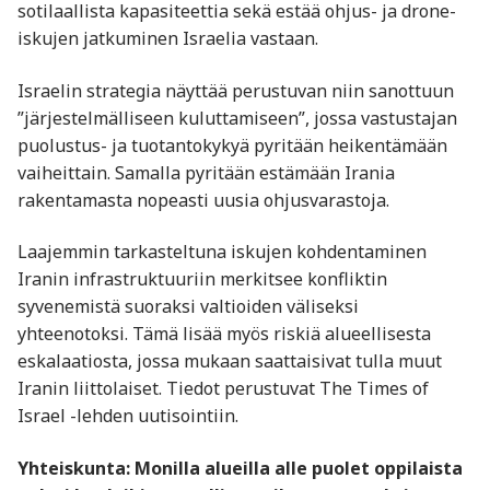
sotilaallista kapasiteettia sekä estää ohjus- ja drone-
iskujen jatkuminen Israelia vastaan.
Israelin strategia näyttää perustuvan niin sanottuun
”järjestelmälliseen kuluttamiseen”, jossa vastustajan
puolustus- ja tuotantokykyä pyritään heikentämään
vaiheittain. Samalla pyritään estämään Irania
rakentamasta nopeasti uusia ohjusvarastoja.
Laajemmin tarkasteltuna iskujen kohdentaminen
Iranin infrastruktuuriin merkitsee konfliktin
syvenemistä suoraksi valtioiden väliseksi
yhteenotoksi. Tämä lisää myös riskiä alueellisesta
eskalaatiosta, jossa mukaan saattaisivat tulla muut
Iranin liittolaiset. Tiedot perustuvat The Times of
Israel -lehden uutisointiin.
Yhteiskunta: Monilla alueilla alle puolet oppilaista