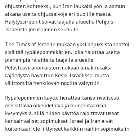
ohjusten kohteeksi, kun Iran laukaisi yön ja aamun
aikana useita ohjussalvoja eri puolille maata.
Hälytyssireenit soivat laajalla alueella Pohjois-
Israelista Jerusalemin seudulle.
The Times of Israelin mukaan yksi ohjuksista saattoi
sisältää rypälepommikärjen, joka hajottaa useita
pienempiä räjähteitä laajalle alueelle.
Pelastusviranomaisten mukaan ainakin kaksi
räjähdystä havaittiin Keski-Israelissa, mutta
välittömiltä henkilövahingoilta vältyttiin.
Rypälepommien käyttö herättää kansainvälisesti
merkittäviä oikeudellisia ja humanitaarisia
kysymyksiä, sillä niiden käyttöä rajoittavat useat
kansainväliset sopimukset. Israel ja Iran eivät
kuitenkaan ole liittyneet kaikkiin näihin sopimuksiin.