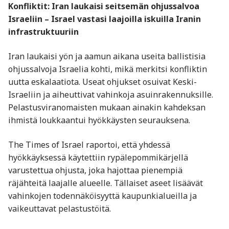
Konfliktit: Iran laukaisi seitsemän ohjussalvoa
Israeliin – Israel vastasi laajoilla iskuilla Iranin
infrastruktuuriin
Iran laukaisi yön ja aamun aikana useita ballistisia
ohjussalvoja Israelia kohti, mikä merkitsi konfliktin
uutta eskalaatiota. Useat ohjukset osuivat Keski-
Israeliin ja aiheuttivat vahinkoja asuinrakennuksille.
Pelastusviranomaisten mukaan ainakin kahdeksan
ihmistä loukkaantui hyökkäysten seurauksena.
The Times of Israel raportoi, että yhdessä
hyökkäyksessä käytettiin rypälepommikärjellä
varustettua ohjusta, joka hajottaa pienempiä
räjähteitä laajalle alueelle. Tällaiset aseet lisäävät
vahinkojen todennäköisyyttä kaupunkialueilla ja
vaikeuttavat pelastustöitä.