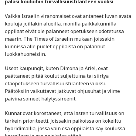
palasi kouluihin turvallisuustilanteen vuoksi
Vaikka Israelin viranomaiset ovat antaneet luvan avata
kouluja joillakin alueilla, monilla paikkakunnilla
oppilaat eivät ole palanneet opetukseen odotetussa
määrin. The Times of Israelin mukaan joissakin
kunnissa alle puolet oppilaista on palannut
luokkahuoneisiin.
Useat kaupungit, kuten Dimona ja Ariel, ovat
päättäneet pitää koulut suljettuina tai siirtyä
etäopetukseen turvallisuustilanteen vuoksi.
Päätöksiin vaikuttavat jatkuvat ohjusuhat ja viime
päivinä soineet hälytyssireenit.
Kunnat ovat korostaneet, että lasten turvallisuus on
tärkein prioriteetti. Joissakin paikoissa on kokeiltu
hybridimallia, jossa vain osa oppilaista käy koulussa
kerrallaan ja osa opiskelee etänä.