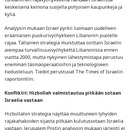
keskeisenä keinona suojella pohjoisen kaupunkeja ja
kyliä.
Analyysin mukaan Israel pyrkii luomaan uudelleen
eräänlaisen puskurivyöhykkeen Libanonin puolelle
rajaa. Tällainen strategia muistuttaa osittain Israelin
aiempaa turvallisuusvyöhykettä Libanonissa ennen
vuotta 2000, mutta nykyinen lähestymistapa perustuu
enemmän täsmäoperaatioihin ja teknologiseen
tiedusteluun. Tiedot perustuvat The Times of Israelin
raportointiin.
Konfliktit: Hizbollah valmistautuu pitkään sotaan
Israelia vastaan
Hizbollahin strategia näyttää muuttuneen lyhyiden
rajakahakoiden sijasta pitkään kulutussotaan Israelia
vastaan. Jerusalem Postin analyysin mukaan järjestö ei