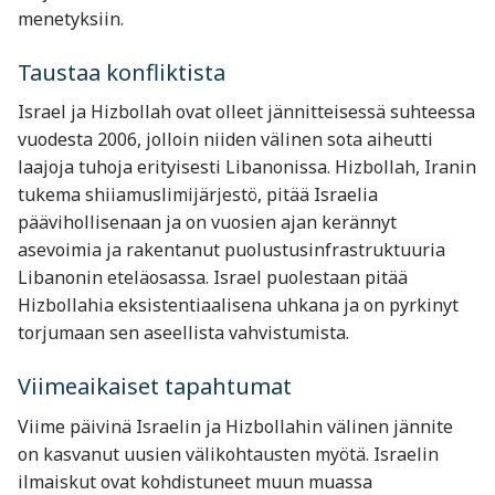
menetyksiin.
Taustaa konfliktista
Israel ja Hizbollah ovat olleet jännitteisessä suhteessa
vuodesta 2006, jolloin niiden välinen sota aiheutti
laajoja tuhoja erityisesti Libanonissa. Hizbollah, Iranin
tukema shiiamuslimijärjestö, pitää Israelia
päävihollisenaan ja on vuosien ajan kerännyt
asevoimia ja rakentanut puolustusinfrastruktuuria
Libanonin eteläosassa. Israel puolestaan pitää
Hizbollahia eksistentiaalisena uhkana ja on pyrkinyt
torjumaan sen aseellista vahvistumista.
Viimeaikaiset tapahtumat
Viime päivinä Israelin ja Hizbollahin välinen jännite
on kasvanut uusien välikohtausten myötä. Israelin
ilmaiskut ovat kohdistuneet muun muassa