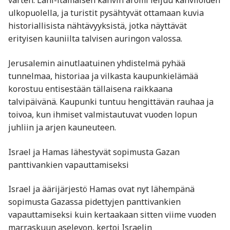
varten. Lähi-itämaisen kahvin aromi leijuu kahviloiden
ulkopuolella, ja turistit pysähtyvät ottamaan kuvia
historiallisista nähtävyyksistä, jotka näyttävät
erityisen kauniilta talvisen auringon valossa.
Jerusalemin ainutlaatuinen yhdistelmä pyhää
tunnelmaa, historiaa ja vilkasta kaupunkielämää
korostuu entisestään tällaisena raikkaana
talvipäivänä. Kaupunki tuntuu hengittävän rauhaa ja
toivoa, kun ihmiset valmistautuvat vuoden lopun
juhliin ja arjen kauneuteen.
Israel ja Hamas lähestyvät sopimusta Gazan
panttivankien vapauttamiseksi
Israel ja äärijärjestö Hamas ovat nyt lähempänä
sopimusta Gazassa pidettyjen panttivankien
vapauttamiseksi kuin kertaakaan sitten viime vuoden
marraskuun aselevon, kertoi Israelin