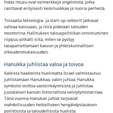
hidas nousu ovat esimerkkejä ongelmista, jotka
rasittavat erityisesti keskiluokkaa ja nuoria perheitä.
Toisaalta teknologia- ja start-up-sektorit jatkavat
vahvaa kasvuaan, ja niitä pidetään talouden
moottorina. Hallituksen talouspolitiikan onnistuminen
riippuu pitkälti siitä, miten se pystyy
tasapainottamaan kasvun ja yhteiskunnallisen
oikeudenmukaisuuden.
Hanukka juhlistaa valoa ja toivoa
Kaikista haasteista huolimatta Israel valmistautuu
juhlistamaan Hanukkaa, valon juhlaa. Hanukka
symboloi voittoa vastoinkäymisistä ja juhlistaa
juutalaisen kansan historiallista selviytymistarinaa.
Tänä vuonna Hanukan juhlat tarjoavat
mahdollisuuden hetkelliseen hengähdystaukoon
poliittisista ja taloudellisista huolista.