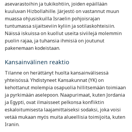
asevarastoihin ja tukikohtiin, joiden epäillään
kuuluvan Hizbollahille. Järjestö on vastannut muun
muassa ohjusiskuilla Israelin pohjoisrajan
tuntumassa sijaitseviin kyliin ja sotilaskohteisiin.
Näissä iskuissa on kuollut useita siviilejä molemmin
puolin rajaa, ja tuhansia ihmisiä on joutunut
pakenemaan kodeistaan.
Kansainvälinen reaktio
Tilanne on herättänyt huolta kansainvälisessä
yhteisössä. Yhdistyneet Kansakunnat (YK) on
kehottanut molempia osapuolia hillitsemään toimiaan
ja pyrkimään aselepoon. Naapurimaat, kuten Jordania
ja Egypti, ovat ilmaisseet pelkonsa konfliktin
eskaloitumisesta laajamittaiseksi sodaksi, joka voisi
vetää mukaan myös muita alueellisia toimijoita, kuten
Iranin.