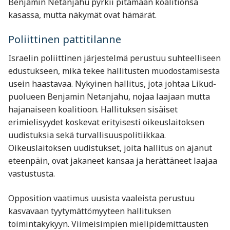
Benjamin Netanjahu pyrkii pitämään koalitionsa
kasassa, mutta näkymät ovat hämärät.
Poliittinen pattitilanne
Israelin poliittinen järjestelmä perustuu suhteelliseen
edustukseen, mikä tekee hallitusten muodostamisesta
usein haastavaa. Nykyinen hallitus, jota johtaa Likud-
puolueen Benjamin Netanjahu, nojaa laajaan mutta
hajanaiseen koalitioon. Hallituksen sisäiset
erimielisyydet koskevat erityisesti oikeuslaitoksen
uudistuksia sekä turvallisuuspolitiikkaa.
Oikeuslaitoksen uudistukset, joita hallitus on ajanut
eteenpäin, ovat jakaneet kansaa ja herättäneet laajaa
vastustusta.
Opposition vaatimus uusista vaaleista perustuu
kasvavaan tyytymättömyyteen hallituksen
toimintakykyyn. Viimeisimpien mielipidemittausten