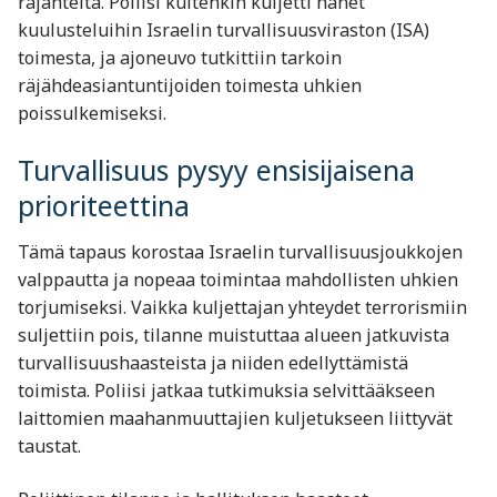
räjähteitä. Poliisi kuitenkin kuljetti hänet
kuulusteluihin Israelin turvallisuusviraston (ISA)
toimesta, ja ajoneuvo tutkittiin tarkoin
räjähdeasiantuntijoiden toimesta uhkien
poissulkemiseksi.
Turvallisuus pysyy ensisijaisena
prioriteettina
Tämä tapaus korostaa Israelin turvallisuusjoukkojen
valppautta ja nopeaa toimintaa mahdollisten uhkien
torjumiseksi. Vaikka kuljettajan yhteydet terrorismiin
suljettiin pois, tilanne muistuttaa alueen jatkuvista
turvallisuushaasteista ja niiden edellyttämistä
toimista. Poliisi jatkaa tutkimuksia selvittääkseen
laittomien maahanmuuttajien kuljetukseen liittyvät
taustat.