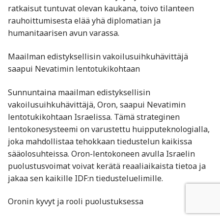
ratkaisut tuntuvat olevan kaukana, toivo tilanteen
rauhoittumisesta elää yhä diplomatian ja
humanitaarisen avun varassa.
Maailman edistyksellisin vakoilusuihkuhävittäjä
saapui Nevatimin lentotukikohtaan
Sunnuntaina maailman edistyksellisin
vakoilusuihkuhävittäjä, Oron, saapui Nevatimin
lentotukikohtaan Israelissa. Tämä strateginen
lentokonesysteemi on varustettu huipputeknologialla,
joka mahdollistaa tehokkaan tiedustelun kaikissa
sääolosuhteissa. Oron-lentokoneen avulla Israelin
puolustusvoimat voivat kerätä reaaliaikaista tietoa ja
jakaa sen kaikille IDF:n tiedusteluelimille.
Oronin kyvyt ja rooli puolustuksessa