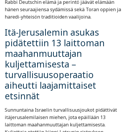
Rabbi Deutschin elämä ja perintö jäävät elämään
hänen seuraajiensa sydämissä sekä Toran oppien ja
haredi-yhteisön traditioiden vaalijoina.
Itä-Jerusalemin asukas
pidätettiin 13 laittoman
maahanmuuttajan
kuljettamisesta –
turvallisuusoperaatio
aiheutti laajamittaiset
etsinnät
Sunnuntaina Israelin turvallisuusjoukot pidättivät
itäjerusalemilaisen miehen, jota epäillään 13
laittoman maahanmuuttajan kuljettamisesta.
Kuljettaja otettiin kiinni Latrunin risteyksen