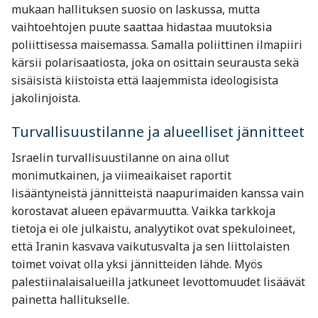
mukaan hallituksen suosio on laskussa, mutta
vaihtoehtojen puute saattaa hidastaa muutoksia
poliittisessa maisemassa. Samalla poliittinen ilmapiiri
kärsii polarisaatiosta, joka on osittain seurausta sekä
sisäisistä kiistoista että laajemmista ideologisista
jakolinjoista.
Turvallisuustilanne ja alueelliset jännitteet
Israelin turvallisuustilanne on aina ollut
monimutkainen, ja viimeaikaiset raportit
lisääntyneistä jännitteistä naapurimaiden kanssa vain
korostavat alueen epävarmuutta. Vaikka tarkkoja
tietoja ei ole julkaistu, analyytikot ovat spekuloineet,
että Iranin kasvava vaikutusvalta ja sen liittolaisten
toimet voivat olla yksi jännitteiden lähde. Myös
palestiinalaisalueilla jatkuneet levottomuudet lisäävät
painetta hallitukselle.