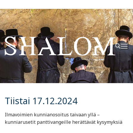
Hyppää
sisältöön
Hae:
Tiistai 17.12.2024
Ilmavoimien kunnianosoitus taivaan yllä –
kunniarusetit panttivangeille herättävät kysymyksiä