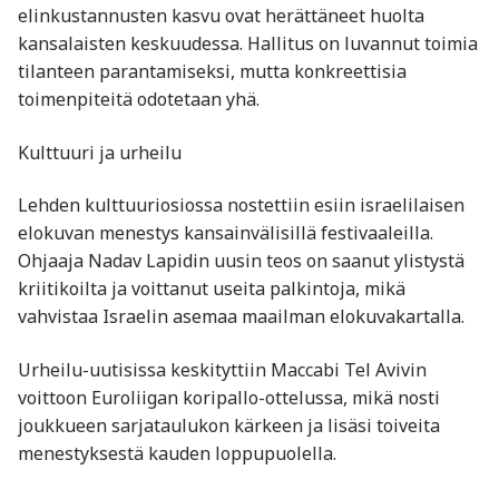
elinkustannusten kasvu ovat herättäneet huolta
kansalaisten keskuudessa. Hallitus on luvannut toimia
tilanteen parantamiseksi, mutta konkreettisia
toimenpiteitä odotetaan yhä.
Kulttuuri ja urheilu
Lehden kulttuuriosiossa nostettiin esiin israelilaisen
elokuvan menestys kansainvälisillä festivaaleilla.
Ohjaaja Nadav Lapidin uusin teos on saanut ylistystä
kriitikoilta ja voittanut useita palkintoja, mikä
vahvistaa Israelin asemaa maailman elokuvakartalla.
Urheilu-uutisissa keskityttiin Maccabi Tel Avivin
voittoon Euroliigan koripallo-ottelussa, mikä nosti
joukkueen sarjataulukon kärkeen ja lisäsi toiveita
menestyksestä kauden loppupuolella.