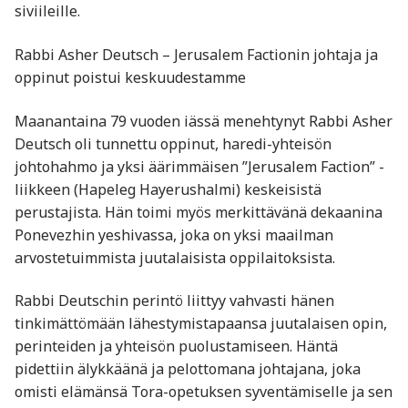
siviileille.
Rabbi Asher Deutsch – Jerusalem Factionin johtaja ja
oppinut poistui keskuudestamme
Maanantaina 79 vuoden iässä menehtynyt Rabbi Asher
Deutsch oli tunnettu oppinut, haredi-yhteisön
johtohahmo ja yksi äärimmäisen ”Jerusalem Faction” -
liikkeen (Hapeleg Hayerushalmi) keskeisistä
perustajista. Hän toimi myös merkittävänä dekaanina
Ponevezhin yeshivassa, joka on yksi maailman
arvostetuimmista juutalaisista oppilaitoksista.
Rabbi Deutschin perintö liittyy vahvasti hänen
tinkimättömään lähestymistapaansa juutalaisen opin,
perinteiden ja yhteisön puolustamiseen. Häntä
pidettiin älykkäänä ja pelottomana johtajana, joka
omisti elämänsä Tora-opetuksen syventämiselle ja sen