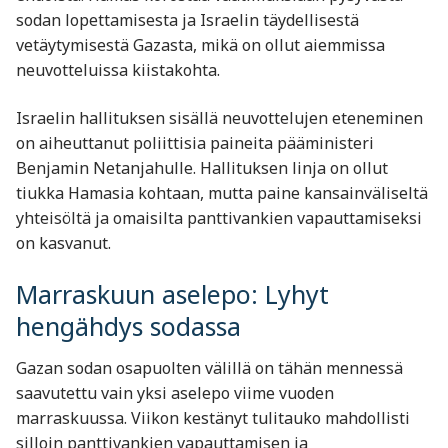
sodan lopettamisesta ja Israelin täydellisestä
vetäytymisestä Gazasta, mikä on ollut aiemmissa
neuvotteluissa kiistakohta.
Israelin hallituksen sisällä neuvottelujen eteneminen
on aiheuttanut poliittisia paineita pääministeri
Benjamin Netanjahulle. Hallituksen linja on ollut
tiukka Hamasia kohtaan, mutta paine kansainväliseltä
yhteisöltä ja omaisilta panttivankien vapauttamiseksi
on kasvanut.
Marraskuun aselepo: Lyhyt
hengähdys sodassa
Gazan sodan osapuolten välillä on tähän mennessä
saavutettu vain yksi aselepo viime vuoden
marraskuussa. Viikon kestänyt tulitauko mahdollisti
silloin panttivankien vapauttamisen ja