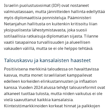
Israelin puolustusvoimat (IDF) ovat nostaneet
valmiustasoaan, mutta jännitteiden hallinta edellyttää
myös diplomaattisia ponnisteluja. Pääministeri
Netanjahun hallitusta on kuitenkin kritisoitu liian
yksipuolisesta lähestymistavasta, joka suosii
sotilaallisia ratkaisuja diplomatian sijasta. Tilanne
vaatii tasapainoa turvallisuuden ja alueellisen
vakauden välillä, mutta se ei ole helppo tehtävä.
Talouskasvu ja kansalaisten haasteet
Positiivisena merkkinä taloudessa on havaittavissa
kasvua, mutta monet israelilaiset kamppailevat
edelleen korkeiden elinkustannusten ja inflaation
kanssa. Vuoden 2024 alussa tehdyt talousreformit ovat
alkaneet tuottaa tulosta, mutta niiden vaikutus ei ole
vielä saavuttanut kaikkia kansalaisia.
Kiinteistömarkkinoiden korkeat hinnat ja palkkojen