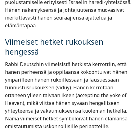
puolustamiselle erityisesti Israelin haredi-yhteisössä.
Hänen näkemyksensä ja johtajuutensa muovasivat
merkittävästi hänen seuraajiensa ajattelua ja
elämäntapaa.
Viimeiset hetket rukouksen
hengessä
Rabbi Deutschin viimeisistä hetkistä kerrottiin, että
hänen perheensä ja oppilaansa kokoontuivat hänen
ympärilleen hänen rukoillessaan ja lausuessaan
tunnustusrukouksen (viduy). Hänen kerrotaan
ottaneen ylleen taivaan ikeen (accepting the yoke of
Heaven), mikä viittaa hänen syvään hengelliseen
yhteyteensä ja vakaumukseensa kuoleman hetkellä.
Nämä viimeiset hetket symboloivat hänen elämänsä
omistautumista uskonnollisille periaatteille.