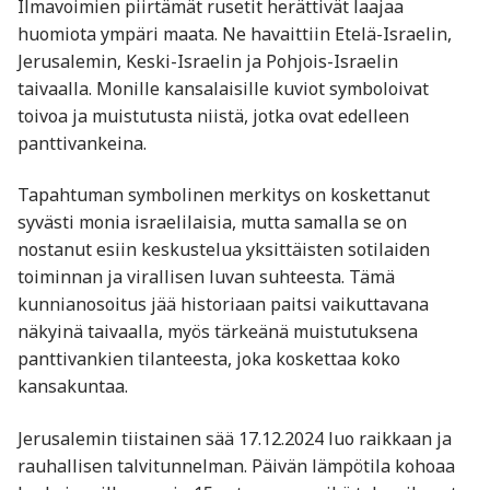
Ilmavoimien piirtämät rusetit herättivät laajaa
huomiota ympäri maata. Ne havaittiin Etelä-Israelin,
Jerusalemin, Keski-Israelin ja Pohjois-Israelin
taivaalla. Monille kansalaisille kuviot symboloivat
toivoa ja muistutusta niistä, jotka ovat edelleen
panttivankeina.
Tapahtuman symbolinen merkitys on koskettanut
syvästi monia israelilaisia, mutta samalla se on
nostanut esiin keskustelua yksittäisten sotilaiden
toiminnan ja virallisen luvan suhteesta. Tämä
kunnianosoitus jää historiaan paitsi vaikuttavana
näkyinä taivaalla, myös tärkeänä muistutuksena
panttivankien tilanteesta, joka koskettaa koko
kansakuntaa.
Jerusalemin tiistainen sää 17.12.2024 luo raikkaan ja
rauhallisen talvitunnelman. Päivän lämpötila kohoaa