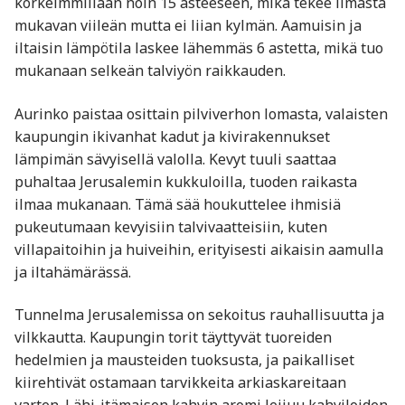
korkeimmillaan noin 15 asteeseen, mikä tekee ilmasta
mukavan viileän mutta ei liian kylmän. Aamuisin ja
iltaisin lämpötila laskee lähemmäs 6 astetta, mikä tuo
mukanaan selkeän talviyön raikkauden.
Aurinko paistaa osittain pilviverhon lomasta, valaisten
kaupungin ikivanhat kadut ja kivirakennukset
lämpimän sävyisellä valolla. Kevyt tuuli saattaa
puhaltaa Jerusalemin kukkuloilla, tuoden raikasta
ilmaa mukanaan. Tämä sää houkuttelee ihmisiä
pukeutumaan kevyisiin talvivaatteisiin, kuten
villapaitoihin ja huiveihin, erityisesti aikaisin aamulla
ja iltahämärässä.
Tunnelma Jerusalemissa on sekoitus rauhallisuutta ja
vilkkautta. Kaupungin torit täyttyvät tuoreiden
hedelmien ja mausteiden tuoksusta, ja paikalliset
kiirehtivät ostamaan tarvikkeita arkiaskareitaan