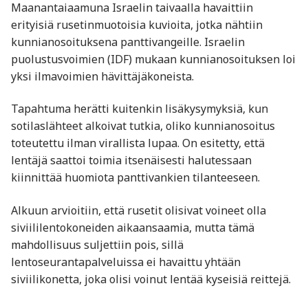
Maanantaiaamuna Israelin taivaalla havaittiin
erityisiä rusetinmuotoisia kuvioita, jotka nähtiin
kunnianosoituksena panttivangeille. Israelin
puolustusvoimien (IDF) mukaan kunnianosoituksen loi
yksi ilmavoimien hävittäjäkoneista.
Tapahtuma herätti kuitenkin lisäkysymyksiä, kun
sotilaslähteet alkoivat tutkia, oliko kunnianosoitus
toteutettu ilman virallista lupaa. On esitetty, että
lentäjä saattoi toimia itsenäisesti halutessaan
kiinnittää huomiota panttivankien tilanteeseen.
Alkuun arvioitiin, että rusetit olisivat voineet olla
siviililentokoneiden aikaansaamia, mutta tämä
mahdollisuus suljettiin pois, sillä
lentoseurantapalveluissa ei havaittu yhtään
siviilikonetta, joka olisi voinut lentää kyseisiä reittejä.