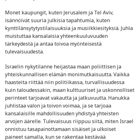
Monet kaupungit, kuten Jerusalem ja Tel Aviv,
isännöivät suuria julkisia tapahtumia, kuten
kynttilänsytytystilaisuuksia ja musiikkiesityksiä. Juhla
muistuttaa kansalaisia yhteenkuuluvuuden
tärkeydestä ja antaa toivoa myönteisestä
tulevaisuudesta.
Israelin nykytilanne heijastaa maan poliittisen ja
yhteiskunnallisen elämän monimutkaisuutta. Vaikka
haasteita riittää niin politiikassa, turvallisuudessa
kuin taloudessakin, maan kulttuuriset ja uskonnolliset
perinteet tarjoavat vakautta ja jatkuvuutta. Hanukka
juhlistaa valon ja toivon voimaa, ja se tarjoaa
kansalaisille mahdollisuuden yhdistyä yhteisten
arvojen äärelle. Tulevaisuus riippuu siitä, miten Israel
onnistuu tasapainottamaan sisäiset ja ulkoiset
paineet samalla, kun se rakentaa kestävää