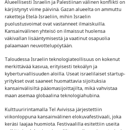
Alueellisesti Israelin ja Palestiinan välinen konflikti on
kärjistynyt viime päivinä. Gazan alueelta on ammuttu
raketteja Etelä-Israeliin, mihin Israelin
puolustusvoimat ovat vastanneet ilmaiskuilla.
Kansainvälinen yhteisö on ilmaissut huolensa
väkivallan lisääntymisestä ja vaatinut osapuolia
palaamaan neuvottelupöytään.
Taloudessa Israelin teknologiateollisuus on kokenut
merkittävää kasvua, erityisesti tekoälyn ja
kyberturvallisuuden aloilla. Useat israelilaiset startup-
yritykset ovat saaneet huomattavia sijoituksia
kansainvälisiltä pääomasijoittajilta, mikä vahvistaa
maan asemaa globaalina teknologiahubina.
Kulttuuririntamalla Tel Avivissa järjestettiin
viikonloppuna kansainvälinen elokuvafestivaali, joka
keräsi laajaa huomiota. Festivaalilla esitettiin useita