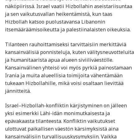
näköpiirissä. Israel vaatii Hizbollahin aseistariisuntaa
ja sen vaikutusvallan heikentämistä, kun taas
Hizbollah katsoo puolustavansa Libanonin
itsemääräämisoikeutta ja palestiinalaisten oikeuksia.
Tilanteen rauhoittamiseksi tarvittaisiin merkittäviä
kansainvälisiä ponnisteluja, kuten välitysneuvotteluita
ja humanitaarista apua alueen siviiliväestölle.
Kansainvälinen yhteisö voi myös pyrkiä painostamaan
Irania ja muita alueellisia toimijoita vähentämään
tukeaan Hizbollahille, mikä voisi osaltaan lievittää
jännitteitä.
Israel–Hizbollah-konfliktin kärjistyminen on jälleen
yksi esimerkki Lähi-idän monimutkaisesta ja
epävakaasta tilanteesta. Konfliktin vaikutukset
ulottuvat paikallisen väestön kärsimyksistä aina
kansainvälisiin turvallisuuskysymyksiin. Vaikka