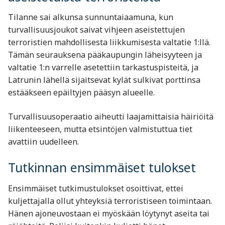
Tilanne sai alkunsa sunnuntaiaamuna, kun
turvallisuusjoukot saivat vihjeen aseistettujen
terroristien mahdollisesta liikkumisesta valtatie 1:llä.
Tämän seurauksena pääkaupungin läheisyyteen ja
valtatie 1:n varrelle asetettiin tarkastuspisteitä, ja
Latrunin lähellä sijaitsevat kylät sulkivat porttinsa
estääkseen epäiltyjen pääsyn alueelle.
Turvallisuusoperaatio aiheutti laajamittaisia häiriöitä
liikenteeseen, mutta etsintöjen valmistuttua tiet
avattiin uudelleen.
Tutkinnan ensimmäiset tulokset
Ensimmäiset tutkimustulokset osoittivat, ettei
kuljettajalla ollut yhteyksiä terroristiseen toimintaan.
Hänen ajoneuvostaan ei myöskään löytynyt aseita tai