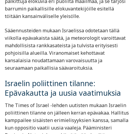
palkittuja elokuvia eri puolilta maailmaa, ja se tarjosi
barrumin paikallisille elokuvantekijöille esitellä
töitään kansainväliselle yleisölle.
Sääennusteiden mukaan Israelissa odotetaan tällä
viikolla epävakaista säätä, ja meteorologit varoittavat
mahdollisista rankkasateista ja tulvista erityisesti
pohjoisilla alueilla. Viranomaiset kehottavat
kansalaisia noudattamaan varovaisuutta ja
seuraamaan paikallisia säävaroituksia.
Israelin poliittinen tilanne:
Epävakautta ja uusia vaatimuksia
The Times of Israel -lehden uutisten mukaan Israelin
poliittinen tilanne on jälleen kerran epävakaa. Hallitus
kamppailee sisäisten erimielisyyksien kanssa, samalla
kun oppositio vaatii uusia vaaleja. Pääministeri