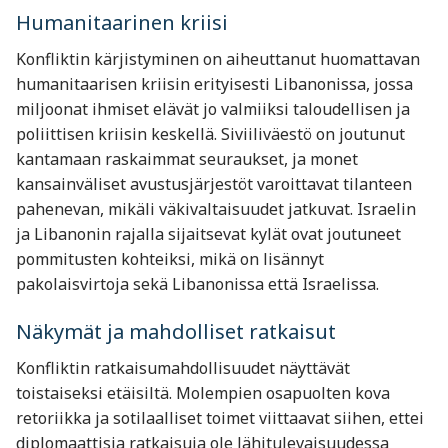
Humanitaarinen kriisi
Konfliktin kärjistyminen on aiheuttanut huomattavan
humanitaarisen kriisin erityisesti Libanonissa, jossa
miljoonat ihmiset elävät jo valmiiksi taloudellisen ja
poliittisen kriisin keskellä. Siviiliväestö on joutunut
kantamaan raskaimmat seuraukset, ja monet
kansainväliset avustusjärjestöt varoittavat tilanteen
pahenevan, mikäli väkivaltaisuudet jatkuvat. Israelin
ja Libanonin rajalla sijaitsevat kylät ovat joutuneet
pommitusten kohteiksi, mikä on lisännyt
pakolaisvirtoja sekä Libanonissa että Israelissa.
Näkymät ja mahdolliset ratkaisut
Konfliktin ratkaisumahdollisuudet näyttävät
toistaiseksi etäisiltä. Molempien osapuolten kova
retoriikka ja sotilaalliset toimet viittaavat siihen, ettei
diplomaattisia ratkaisuja ole lähitulevaisuudessa