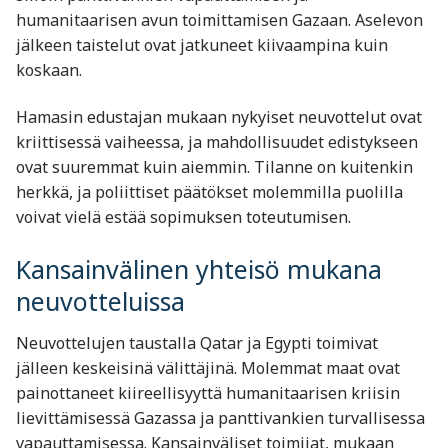
humanitaarisen avun toimittamisen Gazaan. Aselevon
jälkeen taistelut ovat jatkuneet kiivaampina kuin
koskaan.
Hamasin edustajan mukaan nykyiset neuvottelut ovat
kriittisessä vaiheessa, ja mahdollisuudet edistykseen
ovat suuremmat kuin aiemmin. Tilanne on kuitenkin
herkkä, ja poliittiset päätökset molemmilla puolilla
voivat vielä estää sopimuksen toteutumisen.
Kansainvälinen yhteisö mukana
neuvotteluissa
Neuvottelujen taustalla Qatar ja Egypti toimivat
jälleen keskeisinä välittäjinä. Molemmat maat ovat
painottaneet kiireellisyyttä humanitaarisen kriisin
lievittämisessä Gazassa ja panttivankien turvallisessa
vapauttamisessa. Kansainväliset toimijat, mukaan