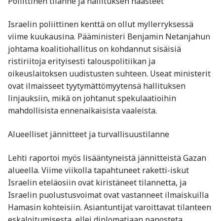
Poliittinen tilanne ja hallituksen haasteet
Israelin poliittinen kenttä on ollut myllerryksessä
viime kuukausina. Pääministeri Benjamin Netanjahun
johtama koalitiohallitus on kohdannut sisäisiä
ristiriitoja erityisesti talouspolitiikan ja
oikeuslaitoksen uudistusten suhteen. Useat ministerit
ovat ilmaisseet tyytymättömyytensä hallituksen
linjauksiin, mikä on johtanut spekulaatioihin
mahdollisista ennenaikaisista vaaleista.
Alueelliset jännitteet ja turvallisuustilanne
Lehti raportoi myös lisääntyneistä jännitteistä Gazan
alueella. Viime viikolla tapahtuneet raketti-iskut
Israelin eteläosiin ovat kiristäneet tilannetta, ja
Israelin puolustusvoimat ovat vastanneet ilmaiskuilla
Hamasin kohteisiin. Asiantuntijat varoittavat tilanteen
eskaloitumisesta, ellei diplomatiaan panosteta