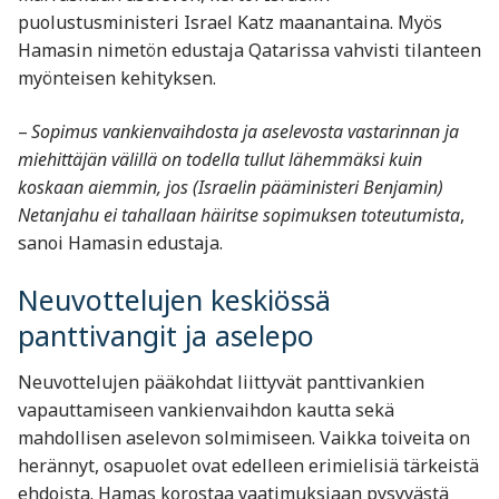
puolustusministeri Israel Katz maanantaina. Myös
Hamasin nimetön edustaja Qatarissa vahvisti tilanteen
myönteisen kehityksen.
–
Sopimus vankienvaihdosta ja aselevosta vastarinnan ja
miehittäjän välillä on todella tullut lähemmäksi kuin
koskaan aiemmin, jos (Israelin pääministeri Benjamin)
Netanjahu ei tahallaan häiritse sopimuksen toteutumista
,
sanoi Hamasin edustaja.
Neuvottelujen keskiössä
panttivangit ja aselepo
Neuvottelujen pääkohdat liittyvät panttivankien
vapauttamiseen vankienvaihdon kautta sekä
mahdollisen aselevon solmimiseen. Vaikka toiveita on
herännyt, osapuolet ovat edelleen erimielisiä tärkeistä
ehdoista. Hamas korostaa vaatimuksiaan pysyvästä