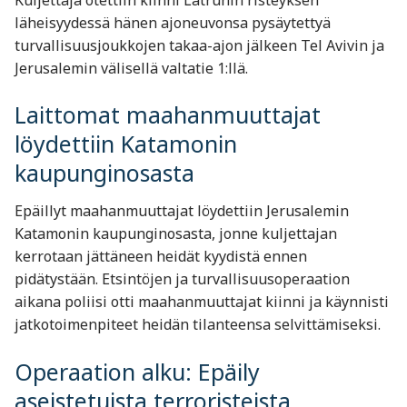
läheisyydessä hänen ajoneuvonsa pysäytettyä
turvallisuusjoukkojen takaa-ajon jälkeen Tel Avivin ja
Jerusalemin välisellä valtatie 1:llä.
Laittomat maahanmuuttajat
löydettiin Katamonin
kaupunginosasta
Epäillyt maahanmuuttajat löydettiin Jerusalemin
Katamonin kaupunginosasta, jonne kuljettajan
kerrotaan jättäneen heidät kyydistä ennen
pidätystään. Etsintöjen ja turvallisuusoperaation
aikana poliisi otti maahanmuuttajat kiinni ja käynnisti
jatkotoimenpiteet heidän tilanteensa selvittämiseksi.
Operaation alku: Epäily
aseistetuista terroristeista