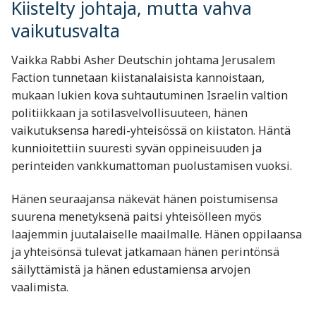
Kiistelty johtaja, mutta vahva
vaikutusvalta
Vaikka Rabbi Asher Deutschin johtama Jerusalem
Faction tunnetaan kiistanalaisista kannoistaan,
mukaan lukien kova suhtautuminen Israelin valtion
politiikkaan ja sotilasvelvollisuuteen, hänen
vaikutuksensa haredi-yhteisössä on kiistaton. Häntä
kunnioitettiin suuresti syvän oppineisuuden ja
perinteiden vankkumattoman puolustamisen vuoksi.
Hänen seuraajansa näkevät hänen poistumisensa
suurena menetyksenä paitsi yhteisölleen myös
laajemmin juutalaiselle maailmalle. Hänen oppilaansa
ja yhteisönsä tulevat jatkamaan hänen perintönsä
säilyttämistä ja hänen edustamiensa arvojen
vaalimista.