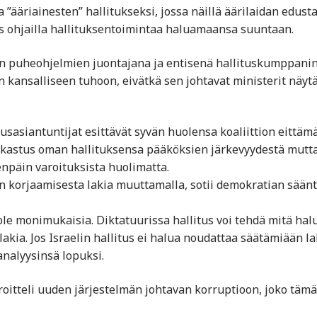
”ääriainesten” hallitukseksi, jossa näillä äärilaidan edustaj
s ohjailla hallituksentoimintaa haluamaansa suuntaan.
TV:n puheohjelmien juontajana ja entisenä hallituskumppanin
 kansalliseen tuhoon, eivätkä sen johtavat ministerit näyt
usasiantuntijat esittävät syvän huolensa koaliittion eittäm
rkastus oman hallituksensa pääköksien järkevyydestä mutta
enpäin varoituksista huolimatta.
en korjaamisesta lakia muuttamalla, sotii demokratian säänt
ole monimukaisia. Diktatuurissa hallitus voi tehdä mitä hal
kia. Jos Israelin hallitus ei halua noudattaa säätämiään la
 analyysinsä lopuksi.
oitteli uuden järjestelmän johtavan korruptioon, joko tämä