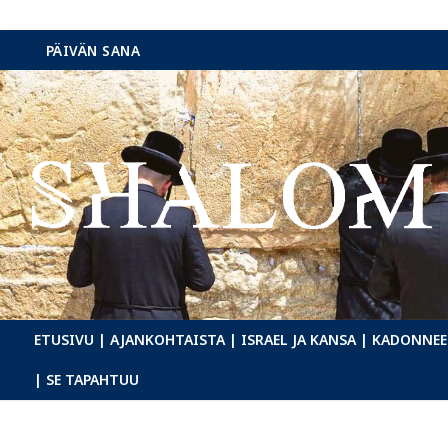
Hyppää
PÄIVÄN SANA
sisältöön
ETUSIVU
| AJANKOHTAISTA
| ISRAEL JA KANSA
| KADONNEE
| SE TAPAHTUU