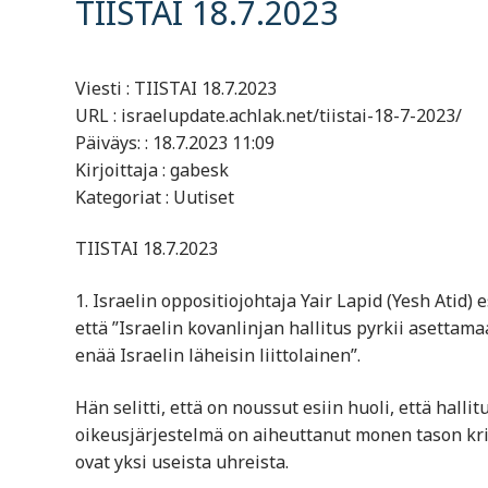
TIISTAI 18.7.2023
Viesti : TIISTAI 18.7.2023
URL : israelupdate.achlak.net/tiistai-18-7-2023/
Päiväys: : 18.7.2023 11:09
Kirjoittaja : gabesk
Kategoriat : Uutiset
TIISTAI 18.7.2023
1. Israelin oppositiojohtaja Yair Lapid (Yesh Ati
että ”Israelin kovanlinjan hallitus pyrkii asettama
enää Israelin läheisin liittolainen”.
Hän selitti, että on noussut esiin huoli, että hall
oikeusjärjestelmä on aiheuttanut monen tason krii
ovat yksi useista uhreista.