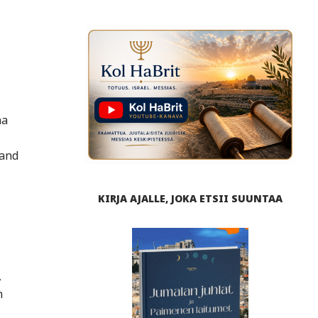
aa
 and
KIRJA AJALLE, JOKA ETSII SUUNTAA
,
n