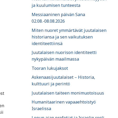
ja kuulumisen tunteesta
Messiaaninen päivän Sana
02.08.-08.08.2026
Miten nuoret ymmärtävät juutalaisen
historiansa ja sen vaikutuksen
identiteettiinsä
Juutalaisen nuorison identiteetti
nykypäivän maailmassa
Tooran lukujaksot
Askenaasijuutalaiset – Historia,
kulttuuri ja perintö
Juutalaisen taiteen monimuotoisuus
ost
Humanitaarinen vapaaehtoistyö
jen
Israelissa
ii
Lopun ajan profetiat ja Israelin rooli