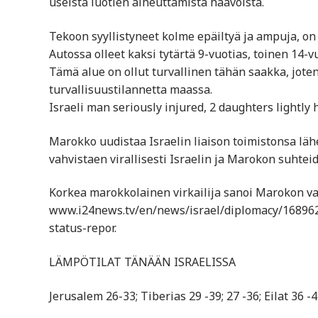
useista luotien aiheuttamista haavoista.
Tekoon syyllistyneet kolme epäiltyä ja ampuja, on 
Autossa olleet kaksi tytärtä 9-vuotias, toinen 14-v
Tämä alue on ollut turvallinen tähän saakka, jote
turvallisuustilannetta maassa.
Israeli man seriously injured, 2 daughters lightly 
Marokko uudistaa Israelin liaison toimistonsa lä
vahvistaen virallisesti Israelin ja Marokon suhtei
Korkea marokkolainen virkailija sanoi Marokon va
www.i24news.tv/en/news/israel/diplomacy/1689623
status-repor.
LÄMPÖTILAT TÄNÄÄN ISRAELISSA
Jerusalem 26-33; Tiberias 29 -39; 27 -36; Eilat 36 -