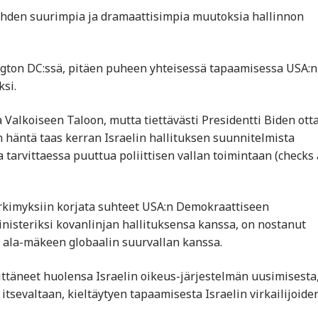
, tehden suurimpia ja dramaattisimpia muutoksia hallinnon
ington DC:ssä, pitäen puheen yhteisessä tapaamisessa USA:n
si.
 Valkoiseen Taloon, mutta tiettävästi Presidentti Biden ott
häntä taas kerran Israelin hallituksen suunnitelmista
tarvittaessa puuttua poliittisen vallan toimintaan (checks
rkimyksiin korjata suhteet USA:n Demokraattiseen
steriksi kovanlinjan hallituksensa kanssa, on nostanut
 ala-mäkeen globaalin suurvallan kanssa.
ittäneet huolensa Israelin oikeus-järjestelmän uusimisesta
tsevaltaan, kieltäytyen tapaamisesta Israelin virkailijoide