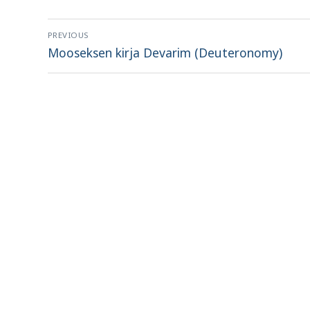
Artikkelien
PREVIOUS
selaus
Previous
Mooseksen kirja Devarim (Deuteronomy)
post: