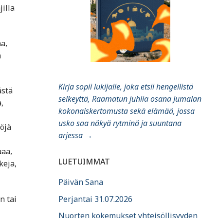
illa
a,
ä
Kirja sopii lukijalle, joka etsii hengellistä
ästä
selkeyttä, Raamatun juhlia osana Jumalan
,
kokonaiskertomusta sekä elämää, jossa
usko saa näkyä rytminä ja suuntana
öjä
arjessa
→
uaa,
LUETUIMMAT
keja,
Päivän Sana
Perjantai 31.07.2026
n tai
Nuorten kokemukset yhteisöllisyyden