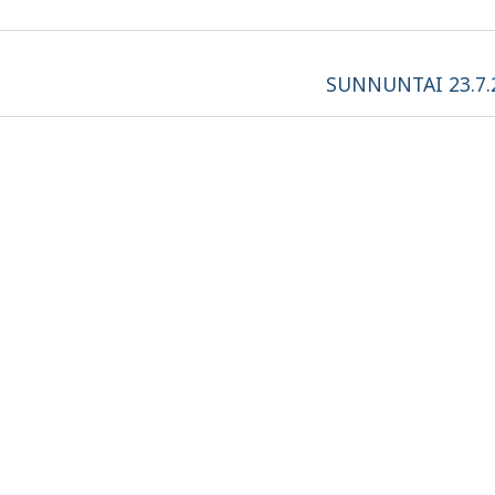
Next
SUNNUNTAI 23.7.
post: