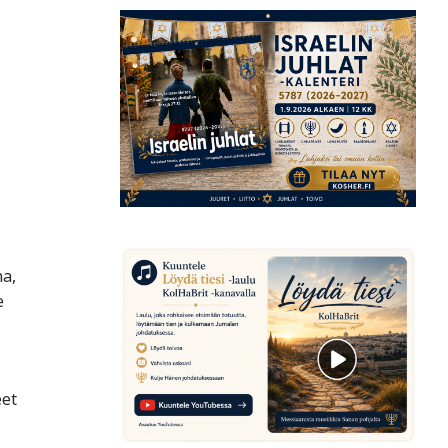
na,
e
eet