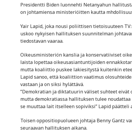
Presidentti Biden luonnehti Netanyahun hallitusta 
on johtamiensa ministeriöitten kautta mhdollisuu
Yair Lapid, joka nousi poliittisen tietoisuuteen 
uskoo nykyisen hallituksen suunnitelman johtavan
tiedostavan vaaraa.
Oikeusministeriön kanslia ja konservatiiviset oike
laista lopettaa oikeusasiantuntijoiden ennakkota
mutta koaliittio puskee lakiesitystä kuitenkin ete
Lapid sanoo, että koaliittion vaatimus olosuhteid
vastaan ja on siksi hylättävä.
”Demokratian ja diktatuurin väliset suhteet eivät 
mutta demokratiassa hallituksen tulee noudattaa la
se muuttaa lait itselleen sopiviksi” Lapid päätteli
Toisen oppositiopuolueen johtaja Benny Gantz var
seuraavan hallituksen aikana.