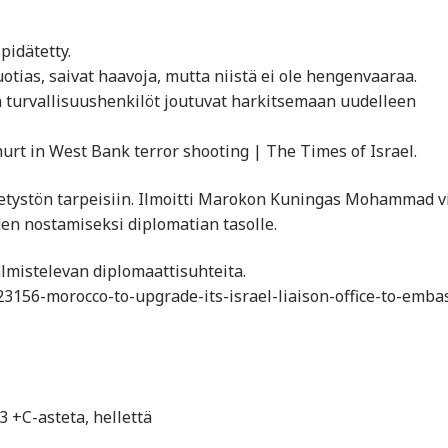
pidätetty.
uotias, saivat haavoja, mutta niistä ei ole hengenvaaraa.
n turvallisuushenkilöt joutuvat harkitsemaan uudelleen
hurt in West Bank terror shooting | The Times of Israel.
hetystön tarpeisiin. Ilmoitti Marokon Kuningas Mohammad vi
den nostamiseksi diplomatian tasolle.
lmistelevan diplomaattisuhteita.
156-morocco-to-upgrade-its-israel-liaison-office-to-emba
43 +C-asteta, hellettä