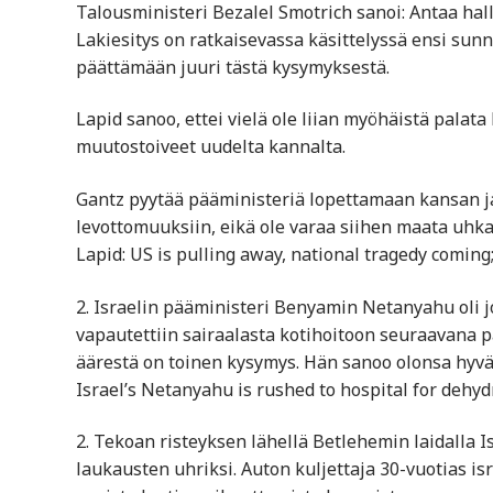
Talousministeri Bezalel Smotrich sanoi: Antaa ha
Lakiesitys on ratkaisevassa käsittelyssä ensi sunn
päättämään juuri tästä kysymyksestä.
Lapid sanoo, ettei vielä ole liian myöhäistä palata
muutostoiveet uudelta kannalta.
Gantz pyytää pääministeriä lopettamaan kansan jak
levottomuuksiin, eikä ole varaa siihen maata uhkaa
Lapid: US is pulling away, national tragedy coming; 
2. Israelin pääministeri Benyamin Netanyahu oli 
vapautettiin sairaalasta kotihoitoon seuraavana 
äärestä on toinen kysymys. Hän sanoo olonsa hyvä
Israel’s Netanyahu is rushed to hospital for dehydr
2. Tekoan risteyksen lähellä Betlehemin laidalla I
laukausten uhriksi. Auton kuljettaja 30-vuotias isr