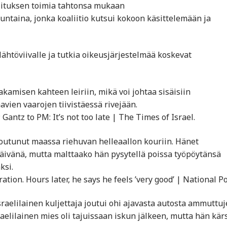
llituksen toimia tahtonsa mukaan
untaina, jonka koaliitio kutsui kokoon käsittelemään ja
 lähtöviivalle ja tutkia oikeusjärjestelmää koskevat
amisen kahteen leiriin, mikä voi johtaa sisäisiin
vien vaarojen tiivistäessä rivejään.
Gantz to PM: It’s not too late | The Times of Israel.
joutunut maassa riehuvan helleaallon kouriin. Hänet
päivänä, mutta malttaako hän pysytellä poissa työpöytänsä
ksi.
ation. Hours later, he says he feels ’very good’ | National P
sraelilainen kuljettaja joutui ohi ajavasta autosta ammuttu
aelilainen mies oli tajuissaan iskun jälkeen, mutta hän kärs