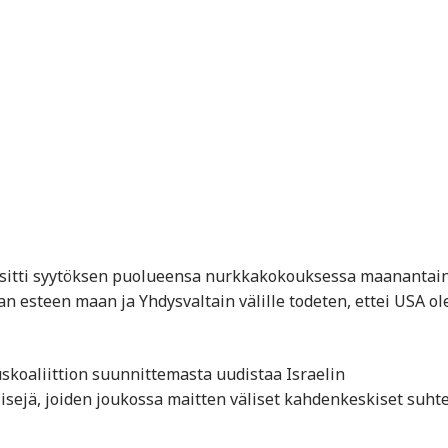
d) esitti syytöksen puolueensa nurkkakokouksessa maanantai
an esteen maan ja Yhdysvaltain välille todeten, ettei USA ol
ituskoaliittion suunnittemasta uudistaa Israelin
sejä, joiden joukossa maitten väliset kahdenkeskiset suht