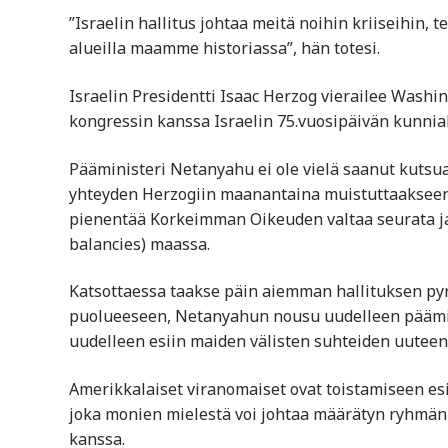
”Israelin hallitus johtaa meitä noihin kriiseihin
alueilla maamme historiassa”, hän totesi.
Israelin Presidentti Isaac Herzog vierailee Wash
kongressin kanssa Israelin 75.vuosipäivän kunniak
Pääministeri Netanyahu ei ole vielä saanut kutsua
yhteyden Herzogiin maanantaina muistuttaakseen 
pienentää Korkeimman Oikeuden valtaa seurata ja 
balancies) maassa.
Katsottaessa taakse päin aiemman hallituksen py
puolueeseen, Netanyahun nousu uudelleen päämini
uudelleen esiin maiden välisten suhteiden uuteen
Amerikkalaiset viranomaiset ovat toistamiseen es
joka monien mielestä voi johtaa määrätyn ryhmän i
kanssa.