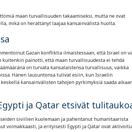
ttömiä maan turvallisuuden takaamiseksi, mutta ne ovat
lla, mikä on herättänyt laajaa kansainvälistä huolta.
nsa
entoinut Gazan konfliktia ilmaistessaan, että Israel on v
kuitenkin painotti, että maan turvallisuudesta ei tehdä
päämääränä on turvata kansalaistensa turvallisuus, vaikka
issa. Hänen lausuntonsa tulivat esiin, kun Israelin
 keskellä kansainvälisten tahojen pyrkimyksiä saada aikaa
Egypti ja Qatar etsivät tulitauko
useiden siviilien kuolemaan ja pahentanut humanitaarista
ut voimakkaasti, ja erityisesti Egypti ja Qatar ovat aktivoit