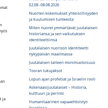
02.08.-08.08.2026
mmat
Nuorten kokemukset yhteisöllisyyden
ja kuulumisen tunteesta
n
Miten nuoret ymmärtävät juutalaisen
myös
historiansa ja sen vaikutuksen
identiteettiinsä
Juutalaisen nuorison identiteetti
nykypäivän maailmassa
Juutalaisen taiteen monimuotoisuus
Tooran lukujaksot
Lopun ajan profetiat ja Israelin rooli
aan
Askenaasijuutalaiset – Historia,
kulttuuri ja perintö
t ja
Humanitaarinen vapaaehtoistyö
Israelissa