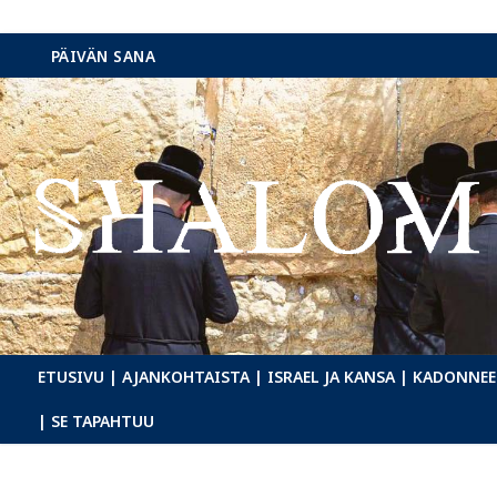
Hyppää
PÄIVÄN SANA
sisältöön
ETUSIVU
| AJANKOHTAISTA
| ISRAEL JA KANSA
| KADONNEE
| SE TAPAHTUU