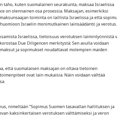
n taho, kuten suomalainen seurakunta, maksaa Israelissa
gence on olennainen osa prosessia. Maksajan, esimerkiksi
aksunsaajan toiminta on laillista Israelissa ja että sopim
 huomioon Israelin monimutkainen lainsäädäntö ja verotus.
samista Israelissa, tietoisuus verotuksen laiminlyönnistä v
korostaa Due Diligencen merkitystä: Sen avulla voidaan
et maksut ja sopimukset noudattavat molempien maiden
taa, että suomalaisen maksajan on oltava tietoinen
 toimenpiteet ovat lain mukaisia. Näin voidaan välttää
sa.
imus, nimeltään ”Sopimus Suomen tasavallan hallituksen ja
skevan kaksinkertaisen verotuksen välttämiseksi ja veron