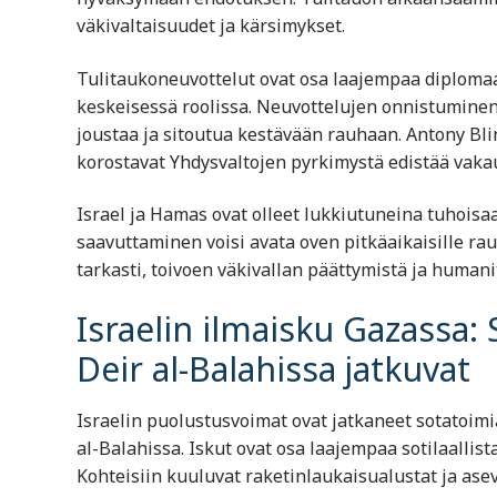
väkivaltaisuudet ja kärsimykset.
Tulitaukoneuvottelut ovat osa laajempaa diplomaatt
keskeisessä roolissa. Neuvottelujen onnistumine
joustaa ja sitoutua kestävään rauhaan. Antony Bl
korostavat Yhdysvaltojen pyrkimystä edistää vakau
Israel ja Hamas ovat olleet lukkiutuneina tuhoisaan
saavuttaminen voisi avata oven pitkäaikaisille ra
tarkasti, toivoen väkivallan päättymistä ja humani
Israelin ilmaisku Gazassa:
Deir al-Balahissa jatkuvat
Israelin puolustusvoimat ovat jatkaneet sotatoimi
al-Balahissa. Iskut ovat osa laajempaa sotilaallis
Kohteisiin kuuluvat raketinlaukaisualustat ja asev