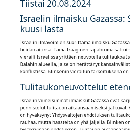
Tiistai 20.08.2024
Israelin ilmaisku Gazassa:
kuusi lasta
Israelin ilmavoimien suorittama ilmaisku Gazassa
heidän äitinsä. Tämä traaginen tapahtuma sattui 
vieraili Israelissa yrittäen neuvotella tulitaukoa I
Balahin alueella, ja se on herättänyt kansainvälis
konfliktissa. Blinkenin vierailun tarkoituksena o
Tulitaukoneuvottelut eten
Israelin viimeisimmät ilmaiskut Gazassa ovat kärji
ponnistelut tulitauon aikaansaamiseksi jatkuvat. Y
on hyväksynyt Yhdysvaltojen ehdotuksen tulitauko
rauhaa, mutta haasteita on yhä jäljellä. Blinken
hyväksymään ehdotuksen. Tulitauon aikaansaaminen