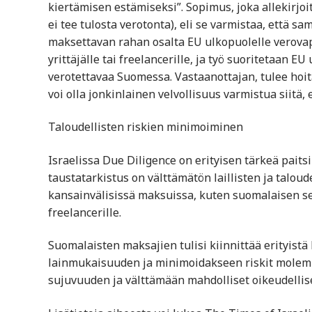
kiertämisen estämiseksi”. Sopimus, joka allekirjo
ei tee tulosta verotonta), eli se varmistaa, että s
maksettavan rahan osalta EU ulkopuolelle verovap
yrittäjälle tai freelancerille, ja työ suoritetaan E
verotettavaa Suomessa. Vastaanottajan, tulee ho
voi olla jonkinlainen velvollisuus varmistua siitä, 
Taloudellisten riskien minimoiminen
Israelissa Due Diligence on erityisen tärkeä paits
taustatarkistus on välttämätön laillisten ja talou
kansainvälisissä maksuissa, kuten suomalaisen seu
freelancerille.
Suomalaisten maksajien tulisi kiinnittää erityist
lainmukaisuuden ja minimoidakseen riskit molem
sujuvuuden ja välttämään mahdolliset oikeudellise