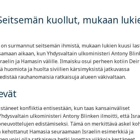
 Seitsemän kuollut, mukaan luki
 on surmannut seitsemän ihmistä, mukaan lukien kuusi last
samaan aikaan, kun Yhdysvaltain ulkoministeri Antony Blin
sraelin ja Hamasin välille. Ilmaisku osui perheen kotiin Deir 
tä huomiota ja huolta siviilien kärsimyksistä jatkuvassa
n edistää rauhanomaisia ratkaisuja alueen väkivaltaan.
evät
stäneet konfliktia entisestään, kun taas kansainväliset
hdysvaltain ulkoministeri Antony Blinken ilmoitti, että Isra
neuvottelujen edistämiseksi. Tämä on merkittävä askel koh
 on kehottanut Hamasia seuraamaan Israelin esimerkkiä ja
 voisi olla ratkaiseva hetki lopettaa viikkoja kestäneet