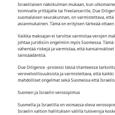
Israelilaisen näkökulman mukaan, kun ulkomaine
toimivalle yrittäjälle tai freelancerille, Due Dili
suomalaisen seurakunnan, on varmistettava, että m
asianmukainen. Tämä on erityisen tärkeää ottaen
Vaikka maksajan ei tarvitse varmistaa verojen mak
johtaa juridisiin ongelmiin myös Suomessa. Tämä 
vähentää riskejä ja varmistaa, että kansainvälis
lainsäädäntöä.
Due Diligence -prosessi tässä tilanteessa tarkoit
verovelvollisuuksista ja varmistettava, että kaikki
mahdolliset ongelmat sekä Suomessa että Israelis
Suomen ja Israelin verosopimus
Suomella ja Israelilla on voimassa oleva verosop
Israelin valtion hallituksen välillä tuloveroja ko