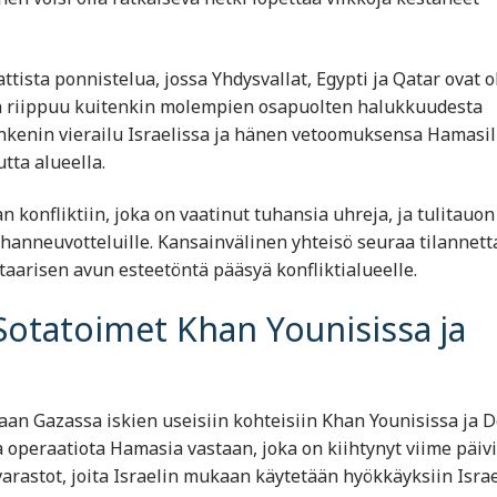
ista ponnistelua, jossa Yhdysvallat, Egypti ja Qatar ovat o
n riippuu kuitenkin molempien osapuolten halukkuudesta
inkenin vierailu Israelissa ja hänen vetoomuksensa Hamasil
tta alueella.
 konfliktiin, joka on vaatinut tuhansia uhreja, ja tulitauon
uhanneuvotteluille. Kansainvälinen yhteisö seuraa tilannett
taarisen avun esteetöntä pääsyä konfliktialueelle.
 Sotatoimet Khan Younisissa ja
aan Gazassa iskien useisiin kohteisiin Khan Younisissa ja D
ta operaatiota Hamasia vastaan, joka on kiihtynyt viime päivi
arastot, joita Israelin mukaan käytetään hyökkäyksiin Israe