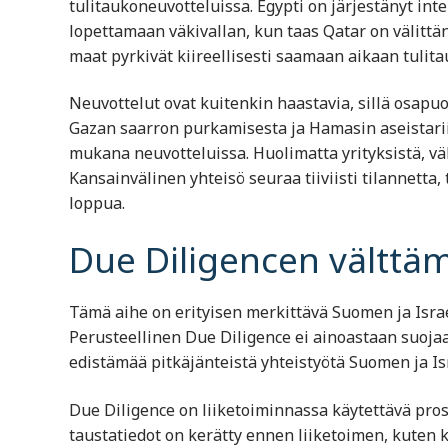
tulitaukoneuvotteluissa. Egypti on järjestänyt inte
lopettamaan väkivallan, kun taas Qatar on välittä
maat pyrkivät kiireellisesti saamaan aikaan tulita
Neuvottelut ovat kuitenkin haastavia, sillä osapuo
Gazan saarron purkamisesta ja Hamasin aseistarii
mukana neuvotteluissa. Huolimatta yrityksistä, vä
Kansainvälinen yhteisö seuraa tiiviisti tilannett
loppua.
Due Diligencen välttä
Tämä aihe on erityisen merkittävä Suomen ja Israe
Perusteellinen Due Diligence ei ainoastaan suojaa 
edistämää pitkäjänteistä yhteistyötä Suomen ja Isra
Due Diligence on liiketoiminnassa käytettävä prose
taustatiedot on kerätty ennen liiketoimen, kuten 