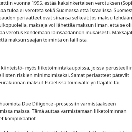
itettiin vuonna 1995, estää kaksinkertaisen verotuksen (So
amaa tuloa ei veroteta sekä Suomessa että Israelissa. Suomes
auden periaatteet ovat sinänsä selkeät: Jos maksu tehdään
U ulkopuolella, maksaja voi lähettää maksun ilman, että se oli
itaa verotus kohdemaan lainsäädännön mukaisesti. Maksajal
että maksun saajan toiminta on laillista.
i kiinteistö- myös liiketoimintakaupoissa, joissa perusteelli
dellisten riskien minimoimiseksi. Samat periaatteet pätevät
rakunnan maksut Israelissa toimivalle yrittäjälle tai
ä huomiota Due Diligence -prosessiin varmistaakseen
missa maissa. Tämä auttaa varmistamaan liiketoiminnan
t komplikaatiot.