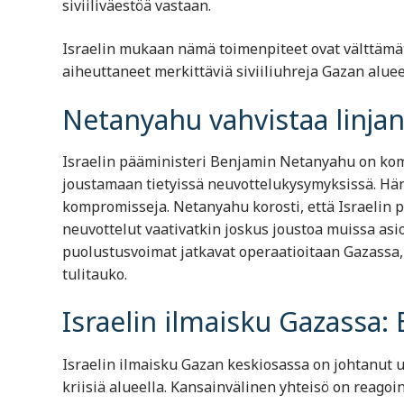
siviiliväestöä vastaan.
Israelin mukaan nämä toimenpiteet ovat välttämä
aiheuttaneet merkittäviä siviiliuhreja Gazan aluee
Netanyahu vahvistaa linja
Israelin pääministeri Benjamin Netanyahu on komm
joustamaan tietyissä neuvottelukysymyksissä. Hän 
kompromisseja. Netanyahu korosti, että Israelin 
neuvottelut vaativatkin joskus joustoa muissa asio
puolustusvoimat jatkavat operaatioitaan Gazassa,
tulitauko.
Israelin ilmaisku Gazassa: 
Israelin ilmaisku Gazan keskiosassa on johtanut 
kriisiä alueella. Kansainvälinen yhteisö on reagoin