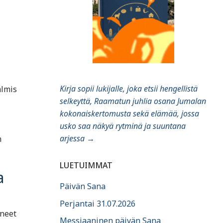
Kirja sopii lukijalle, joka etsii hengellistä
almis
selkeyttä, Raamatun juhlia osana Jumalan
kokonaiskertomusta sekä elämää, jossa
usko saa näkyä rytminä ja suuntana
arjessa
→
n
LUETUIMMAT
a
Päivän Sana
Perjantai 31.07.2026
uneet
Messiaaninen päivän Sana