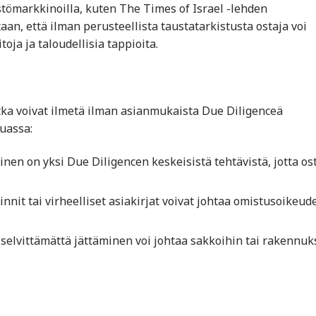
stömarkkinoilla, kuten The Times of Israel -lehden
aan, että ilman perusteellista taustatarkistusta ostaja voi
toja ja taloudellisia tappioita.
jotka voivat ilmetä ilman asianmukaista Due Diligenceä
uassa:
inen on yksi Due Diligencen keskeisistä tehtävistä, jotta os
innit tai virheelliset asiakirjat voivat johtaa omistusoikeud
selvittämättä jättäminen voi johtaa sakkoihin tai rakennu