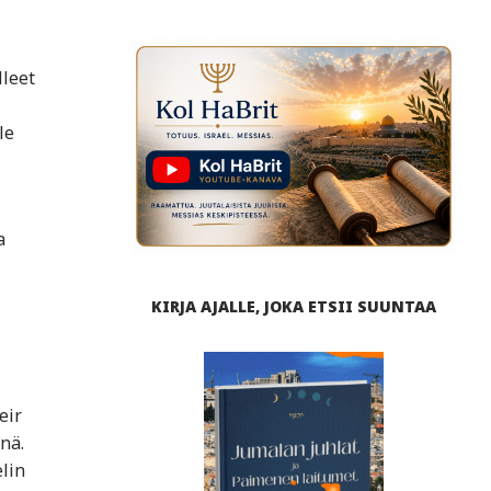
lleet
le
a
KIRJA AJALLE, JOKA ETSII SUUNTAA
eir
nä.
lin