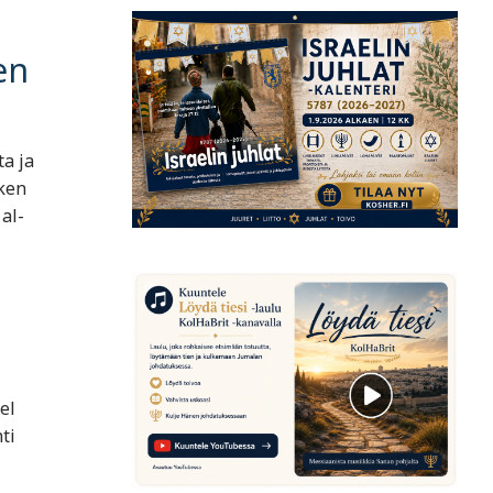
en
a ja
ken
al-
el
ti