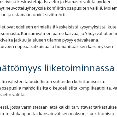
nsiivisiä keskusteluja Israelin ja Hamasin välillä pyrkien
nyt neuvotteluyhteyksiä konfliktin osapuolten välillä. Mole
uon ja estämään uudet siviiliuhrit.
let ovat edelleen erimielisiä keskeisistä kysymyksistä, kute
sunnasta. Kansainvälinen paine kasvaa, ja Yhdysvallat on 
kivalta jatkuu ja alueen tilanne pysyy epävakaana.
a, toivoen nopeaa ratkaisua ja humanitaarisen kärsimyksen
mättömyys liiketoiminnassa
lin välisten taloudellisten suhteiden kehittämisessä.
osapuolia mahdollisilta oikeudellisilta komplikaatioilta, v
elin välillä.
ssi, jossa varmistetaan, että kaikki tarvittavat tarkastukse
kiinteistökaupan tai kansainvälisen maksun, suorittamista.