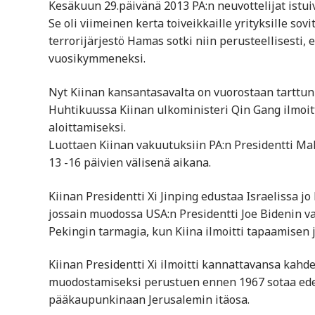
Kesäkuun 29.päivänä 2013 PA:n neuvottelijat ist
Se oli viimeinen kerta toiveikkaille yrityksille s
terrorijärjestö Hamas sotki niin perusteellisesti
vuosikymmeneksi.
Nyt Kiinan kansantasavalta on vuorostaan tarttunu
Huhtikuussa Kiinan ulkoministeri Qin Gang ilmoi
aloittamiseksi.
Luottaen Kiinan vakuutuksiin PA:n Presidentti M
13 -16 päivien välisenä aikana.
Kiinan Presidentti Xi Jinping edustaa Israelissa jo
jossain muodossa USA:n Presidentti Joe Bidenin va
Pekingin tarmagia, kun Kiina ilmoitti tapaamisen j
Kiinan Presidentti Xi ilmoitti kannattavansa kahde
muodostamiseksi perustuen ennen 1967 sotaa edelt
pääkaupunkinaan Jerusalemin itäosa.