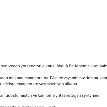
sa syntyneen yhteenoton aikana lähellä Betlehemiä kuoliaak
otteen mukaan maanantaina. PA:n terveysministeriön mukaa
 luodeista maanantain vastaisen yön aikana.
fan uutistoimiston virkailijoille yhteenottojen syntyneen