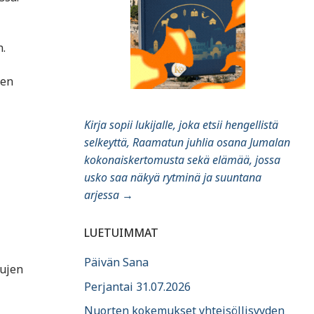
.
ten
Kirja sopii lukijalle, joka etsii hengellistä
selkeyttä, Raamatun juhlia osana Jumalan
kokonaiskertomusta sekä elämää, jossa
usko saa näkyä rytminä ja suuntana
arjessa
→
LUETUIMMAT
Päivän Sana
lujen
Perjantai 31.07.2026
Nuorten kokemukset yhteisöllisyyden