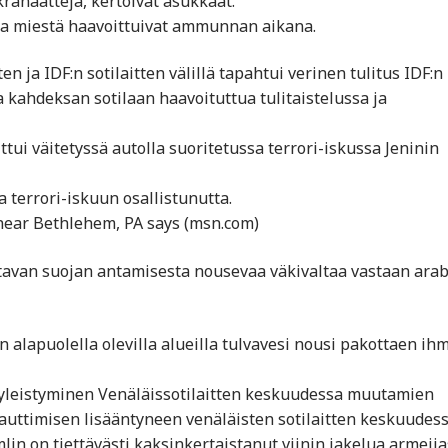
ranaatteja, kertoivat asukkaat.
ta miestä haavoittuivat ammunnan aikana.
n ja IDF:n sotilaitten välillä tapahtui verinen tulitus IDF:n
a kahdeksan sotilaan haavoituttua tulitaistelussa ja
tui väitetyssä autolla suoritetussa terrori-iskussa Jeninin
a terrori-iskuun osallistunutta.
s near Bethlehem, PA says (msn.com)
vittavan suojan antamisesta nousevaa väkivaltaa vastaan ara
apuolella olevilla alueilla tulvavesi nousi pakottaen ihm
yleistyminen Venäläissotilaitten keskuudessa muutamien
nauttimisen lisääntyneen venäläisten sotilaitten keskuudes
n on tiettävästi kaksinkertaistanut viinin jakelua armeija