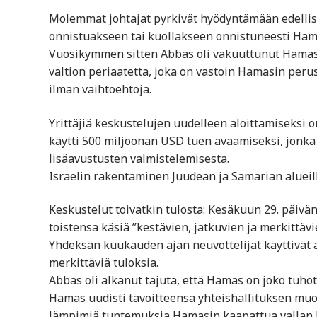
Molemmat johtajat pyrkivät hyödyntämään edellis
onnistuakseen tai kuollakseen onnistuneesti Hama
Vuosikymmen sitten Abbas oli vakuuttunut Hamasi
valtion periaatetta, joka on vastoin Hamasin perus
ilman vaihtoehtoja.
Yrittäjiä keskustelujen uudelleen aloittamiseksi 
käytti 500 miljoonan USD tuen avaamiseksi, jonka 
lisäavustusten valmistelemisesta.
Israelin rakentaminen Juudean ja Samarian alueil
Keskustelut toivatkin tulosta: Kesäkuun 29. päivän
toistensa käsiä ”kestävien, jatkuvien ja merkittäv
Yhdeksän kuukauden ajan neuvottelijat käyttivät a
merkittäviä tuloksia.
Abbas oli alkanut tajuta, että Hamas on joko tuhotta
Hamas uudisti tavoitteensa yhteishallituksen muod
lämpimiä tuntemuksia Hamasin kaapattua vallan br