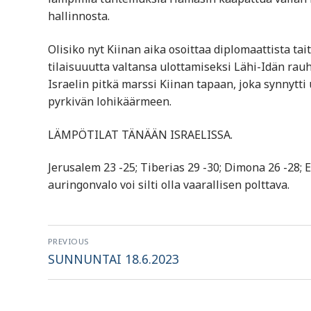
hallinnosta.
Olisiko nyt Kiinan aika osoittaa diplomaattista ta
tilaisuuutta valtansa ulottamiseksi Lähi-Idän rau
Israelin pitkä marssi Kiinan tapaan, joka synnytt
pyrkivän lohikäärmeen.
LÄMPÖTILAT TÄNÄÄN ISRAELISSA.
Jerusalem 23 -25; Tiberias 29 -30; Dimona 26 -28; E
auringonvalo voi silti olla vaarallisen polttava.
Artikkelien
PREVIOUS
selaus
Previous
SUNNUNTAI 18.6.2023
post: