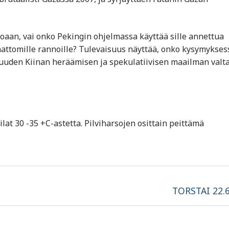
itoaan, vai onko Pekingin ohjelmassa käyttää sille annettua
hattomille rannoille? Tulevaisuus näyttää, onko kysymykses
i uuden Kiinan heräämisen ja spekulatiivisen maailman valt
ilat 30 -35 +C-astetta. Pilviharsojen osittain peittämä
Next
TORSTAI 22.6
post: