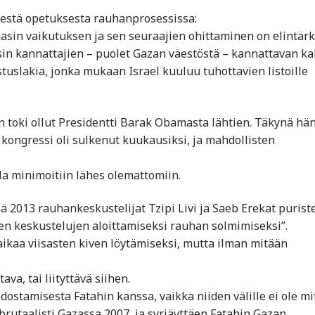
estä opetuksesta rauhanprosessissa:
sin vaikutuksen ja sen seuraajien ohittaminen on elintärk
n kannattajien – puolet Gazan väestöstä – kannattavan k
tuslakia, jonka mukaan Israel kuuluu tuhottavien listoille
on toki ollut Presidentti Barak Obamasta lähtien. Täkynä hä
kongressi oli sulkenut kuukausiksi, ja mahdollisten
la minimoitiin lähes olemattomiin.
ä 2013 rauhankeskustelijat Tzipi Livi ja Saeb Erekat puriste
ien keskustelujen aloittamiseksi rauhan solmimiseksi”.
ikaa viisasten kiven löytämiseksi, mutta ilman mitään
va, tai liityttävä siihen.
ostamisesta Fatahin kanssa, vaikka niiden välille ei ole m
utaalisti Gazassa 2007, ja syrjäyttäen Fatahin Gazan