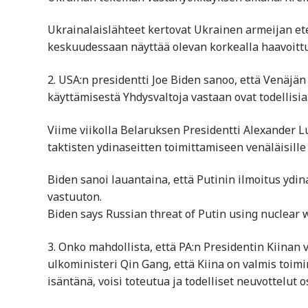
Ukrainalaislähteet kertovat Ukrainen armeijan ete
keskuudessaan näyttää olevan korkealla haavoittu
2. USA:n presidentti Joe Biden sanoo, että Venäjän
käyttämisestä Yhdysvaltoja vastaan ovat todellisia
Viime viikolla Belaruksen Presidentti Alexander L
taktisten ydinaseitten toimittamiseen venäläisille 
Biden sanoi lauantaina, että Putinin ilmoitus ydi
vastuuton.
Biden says Russian threat of Putin using nuclear w
3. Onko mahdollista, että PA:n Presidentin Kiinan 
ulkoministeri Qin Gang, että Kiina on valmis toim
isäntänä, voisi toteutua ja todelliset neuvottelut o