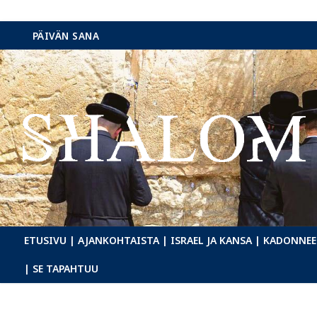
Hyppää
PÄIVÄN SANA
sisältöön
ETUSIVU
| AJANKOHTAISTA
| ISRAEL JA KANSA
| KADONNEE
| SE TAPAHTUU