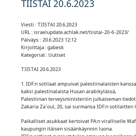
TIISTAI 20.6.2023
Viesti : TIISTAI 20.6.2023
URL : israelupdate.achlak.net/tiistai-20-6-2023/
Päiväys: : 20.6.2023 12:12
Kirjoittaja : gabesk
Kategoriat : Uutiset
TIISTAI 20.6.2023
1. IDF:n sotilaat ampuivat palestiinalaisten kans
kaksi palestinalaista Husan arabikylässä,
Palestiinan terveysministeriön julkaiseman tied
Zakaria Za´oul, 20, sai surmansa IDF:n sotilaitten
Paikalliset asukkaat kertoivat PA:n viralliselle Wa
kaupungin itäisen sisäänkäynnin luona.