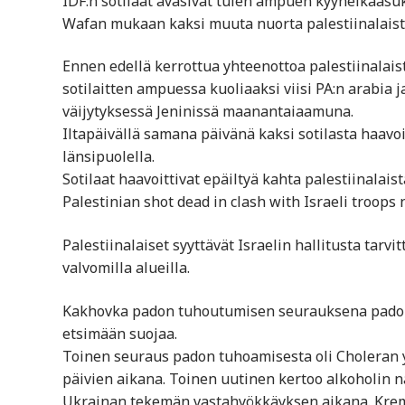
IDF:n sotliaat avasivat tulen ampuen kyynelkaasuk
Wafan mukaan kaksi muuta nuorta palestiinalais
Ennen edellä kerrottua yhteenottoa palestiinalaiste
sotilaitten ampuessa kuoliaaksi viisi PA:n arabia j
väijytyksessä Jeninissä maanantaiaamuna.
Iltapäivällä samana päivänä kaksi sotilasta haavoit
länsipuolella.
Sotilaat haavoittivat epäiltyä kahta palestiinalaist
Palestinian shot dead in clash with Israeli troop
Palestiinalaiset syyttävät Israelin hallitusta tar
valvomilla alueilla.
Kakhovka padon tuhoutumisen seurauksena padon al
etsimään suojaa.
Toinen seuraus padon tuhoamisesta oli Choleran 
päivien aikana. Toinen uutinen kertoo alkoholin 
Ukrainan tekemän vastahyökkäyksen aikana. Kremli