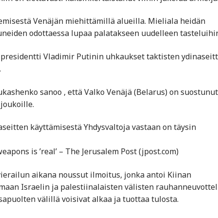
misestä Venäjän miehittämillä alueilla. Mieliala heidän
neiden odottaessa lupaa palatakseen uudelleen tasteluihin
 presidentti Vladimir Putinin uhkaukset taktisten ydinaseit
.
ukashenko sanoo , että Valko Venäjä (Belarus) on suostunut
joukoille.
naseitten käyttämisestä Yhdysvaltoja vastaan on täysin
eapons is ’real’ – The Jerusalem Post (jpost.com)
vierailun aikana noussut ilmoitus, jonka antoi Kiinan
imaan Israelin ja palestiinalaisten välisten rauhanneuvotte
sapuolten välillä voisivat alkaa ja tuottaa tulosta.