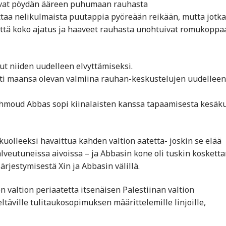
uivat pöydän ääreen puhumaan rauhasta
ovittaa nelikulmaista puutappia pyöreään reikään, mutta jotka
, että koko ajatus ja haaveet rauhasta unohtuivat romukoppa
t niiden uudelleen elvyttämiseksi.
tti maansa olevan valmiina rauhan-keskustelujen uudelleen
ahmoud Abbas sopi kiinalaisten kanssa tapaamisesta kesäk
 kuolleeksi havaittua kahden valtion aatetta- joskin se elää
lveutuneissa aivoissa – ja Abbasin kone oli tuskin koskett
ärjestymisestä Xin ja Abbasin välillä.
n valtion periaatetta itsenäisen Palestiinan valtion
äville tulitaukosopimuksen määrittelemille linjoille,