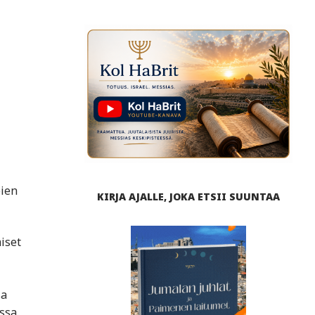
bien
KIRJA AJALLE, JOKA ETSII SUUNTAA
iset
sa
ssa.