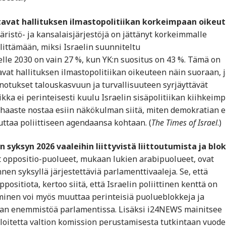
tavat hallituksen ilmastopolitiikan korkeimpaan oikeu
äristö- ja kansalaisjärjestöjä on jättänyt korkeimmalle
elittämään, miksi Israelin suunniteltu
le 2030 on vain 27 %, kun YK:n suositus on 43 %. Tämä on
at hallituksen ilmastopolitiikan oikeuteen näin suoraan, j
ainotukset talouskasvuun ja turvallisuuteen syrjäyttävät
ikka ei perinteisesti kuulu Israelin sisäpolitiikan kiihkeim
 haaste nostaa esiin näkökulman siitä, miten demokratian e
ikuttaa poliittiseen agendaansa kohtaan. (
The Times of Israel
.)
 syksyn 2026 vaaleihin liittyvistä liittoutumista ja blok
t oppositio-puolueet, mukaan lukien arabipuolueet, ovat
en syksyllä järjestettäviä parlamenttivaaleja. Se, että
sitiota, kertoo siitä, että Israelin poliittinen kenttä on
minen voi myös muuttaa perinteisiä puolueblokkeja ja
idan enemmistöä parlamentissa. Lisäksi i24NEWS mainitsee
loitetta valtion komission perustamisesta tutkintaan vuod