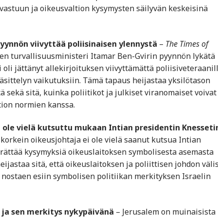
n vastuun ja oikeusvaltion kysymysten säilyvän keskeisinä
yynnön viivyttää poliisinaisen ylennystä
–
The Times of
isen turvallisuusministeri Itamar Ben-Gvirin pyynnön lykätä
 oli jättänyt allekirjoituksen viivyttämättä poliisiveteraanill
käsittelyn vaikutuksiin. Tämä tapaus heijastaa yksilötason
 sekä sitä, kuinka poliitikot ja julkiset viranomaiset voivat
tion normien kanssa.
i ole vielä kutsuttu mukaan Intian presidentin Knesseti
orkein oikeusjohtaja ei ole vielä saanut kutsua Intian
rättää kysymyksiä oikeuslaitoksen symbolisesta asemasta
eijastaa sitä, että oikeuslaitoksen ja poliittisen johdon väli
, nostaen esiin symbolisen politiikan merkityksen Israelin
 ja sen merkitys nykypäivänä
– Jerusalem on muinaisista