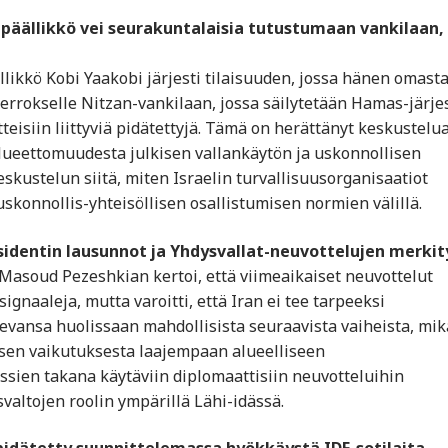
n päällikkö vei seurakuntalaisia tutustumaan vankilaan,
llikkö Kobi Yaakobi järjesti tilaisuuden, jossa hänen omast
ierrokselle Nitzan-vankilaan, jossa säilytetään Hamas-järje
teisiin liittyviä pidätettyjä. Tämä on herättänyt keskustelu
lueettomuudesta julkisen vallankäytön ja uskonnollisen
kustelun siitä, miten Israelin turvallisuusorganisaatiot
uskonnollis-yhteisöllisen osallistumisen normien välillä.
residentin lausunnot ja Yhdysvallat-neuvottelujen merkit
i Masoud Pezeshkian kertoi, että viimeaikaiset neuvottelut
gnaaleja, mutta varoitti, että Iran ei tee tarpeeksi
evansa huolissaan mahdollisista seuraavista vaiheista, mik
 sen vaikutuksesta laajempaan alueelliseen
issien takana käytäviin diplomaattisiin neuvotteluihin
valtojen roolin ympärillä Lähi-idässä.