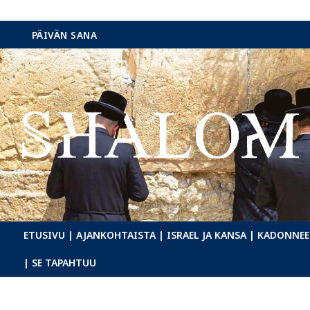
Hyppää
PÄIVÄN SANA
sisältöön
ETUSIVU
| AJANKOHTAISTA
| ISRAEL JA KANSA
| KADONNEE
| SE TAPAHTUU