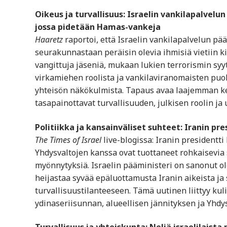
Oikeus ja turvallisuus: Israelin vankilapalvelu
jossa pidetään Hamas-vankeja
Haaretz
raportoi, että Israelin vankilapalvelun pää
seurakunnastaan peräisin olevia ihmisiä vietiin k
vangittuja jäseniä, mukaan lukien terrorismin syyt
virkamiehen roolista ja vankilaviranomaisten puo
yhteisön näkökulmista. Tapaus avaa laajemman kes
tasapainottavat turvallisuuden, julkisen roolin ja 
Politiikka ja kansainväliset suhteet: Iranin p
The Times of Israel
live-blogissa: Iranin presidentt
Yhdysvaltojen kanssa ovat tuottaneet rohkaisevia si
myönnytyksiä. Israelin pääministeri on sanonut ol
heijastaa syvää epäluottamusta Iranin aikeista ja
turvallisuustilanteeseen. Tämä uutinen liittyy kul
ydinaseriisunnan, alueellisen jännityksen ja Yhdys