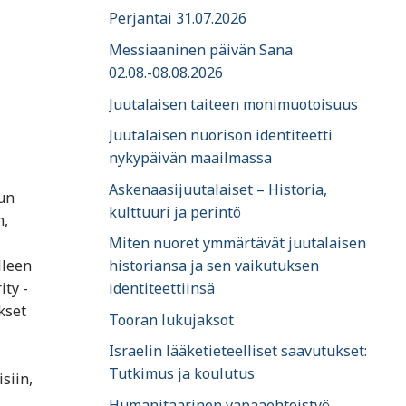
Perjantai 31.07.2026
Messiaaninen päivän Sana
02.08.-08.08.2026
Juutalaisen taiteen monimuotoisuus
Juutalaisen nuorison identiteetti
nykypäivän maailmassa
Askenaasijuutalaiset – Historia,
tun
kulttuuri ja perintö
n,
Miten nuoret ymmärtävät juutalaisen
lleen
historiansa ja sen vaikutuksen
ty -
identiteettiinsä
kset
Tooran lukujaksot
Israelin lääketieteelliset saavutukset:
Tutkimus ja koulutus
siin,
Humanitaarinen vapaaehtoistyö