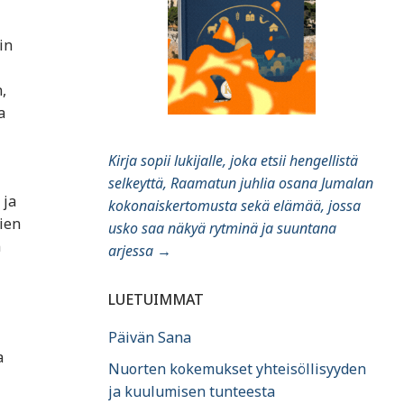
in
,
a
Kirja sopii lukijalle, joka etsii hengellistä
selkeyttä, Raamatun juhlia osana Jumalan
 ja
kokonaiskertomusta sekä elämää, jossa
ien
usko saa näkyä rytminä ja suuntana
n
arjessa
→
LUETUIMMAT
Päivän Sana
a
Nuorten kokemukset yhteisöllisyyden
ja kuulumisen tunteesta