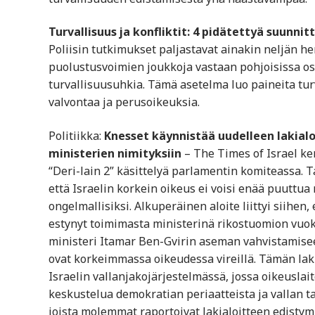
Turvallisuus ja konfliktit: 4 pidätettyä suunn
Poliisin tutkimukset paljastavat ainakin neljän h
puolustusvoimien joukkoja vastaan pohjoisissa os
turvallisuusuhkia. Tämä asetelma luo paineita turv
valvontaa ja perusoikeuksia.
Politiikka:
Knesset käynnistää uudelleen lakia
ministerien nimityksiin
– The Times of Israel ke
“Deri-lain 2” käsittelyä parlamentin komiteassa. T
että Israelin korkein oikeus ei voisi enää puuttua 
ongelmallisiksi. Alkuperäinen aloite liittyi siihen
estynyt toimimasta ministerinä rikostuomion vuok
ministeri Itamar Ben-Gvirin aseman vahvistamisee
ovat korkeimmassa oikeudessa vireillä. Tämän la
Israelin vallanjakojärjestelmässä, jossa oikeusl
keskustelua demokratian periaatteista ja vallan t
joista molemmat raportoivat lakialoitteen edistymi