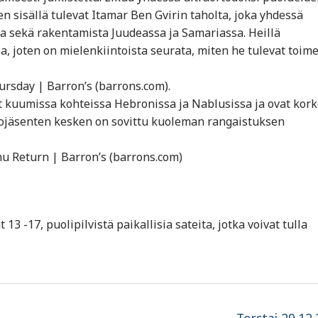
en sisällä tulevat Itamar Ben Gvirin taholta, joka yhdessä
ia sekä rakentamista Juudeassa ja Samariassa. Heillä
, joten on mielenkiintoista seurata, miten he tulevat toim
rsday | Barron’s (barrons.com).
t kuumissa kohteissa Hebronissa ja Nablusissa ja ovat kork
tiojäsenten kesken on sovittu kuoleman rangaistuksen
u Return | Barron’s (barrons.com)
 13 -17, puolipilvistä paikallisia sateita, jotka voivat tulla
Next