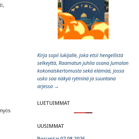
i,
Kirja sopii lukijalle, joka etsii hengellistä
selkeyttä, Raamatun juhlia osana Jumalan
kokonaiskertomusta sekä elämää, jossa
usko saa näkyä rytminä ja suuntana
arjessa
→
LUETUIMMAT
 myös
UUSIMMAT
Perjantai 07.08.2026