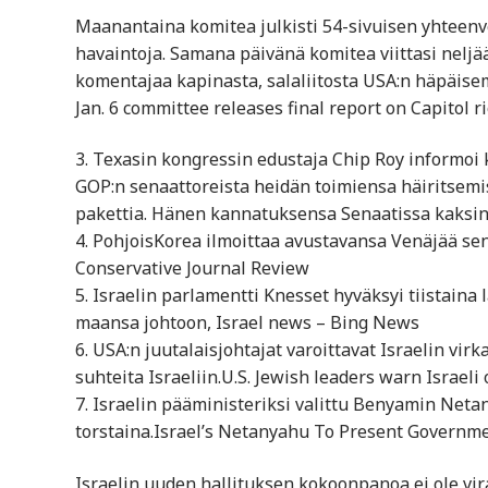
Maanantaina komitea julkisti 54-sivuisen yhteenve
havaintoja. Samana päivänä komitea viittasi neljä
komentajaa kapinasta, salaliitosta USA:n häpäise
Jan. 6 committee releases final report on Capitol r
3. Texasin kongressin edustaja Chip Roy informoi
GOP:n senaattoreista heidän toimiensa häiritsemi
pakettia. Hänen kannatuksensa Senaatissa kaksin
4. PohjoisKorea ilmoittaa avustavansa Venäjää se
Conservative Journal Review
5. Israelin parlamentti Knesset hyväksyi tiistaina
maansa johtoon, Israel news – Bing News
6. USA:n juutalaisjohtajat varoittavat Israelin vir
suhteita Israeliin.U.S. Jewish leaders warn Israeli
7. Israelin pääministeriksi valittu Benyamin Neta
torstaina.Israel’s Netanyahu To Present Governm
Israelin uuden hallituksen kokoonpanoa ei ole vira