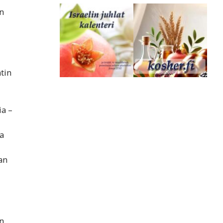
n
tin
ia –
a
an
n