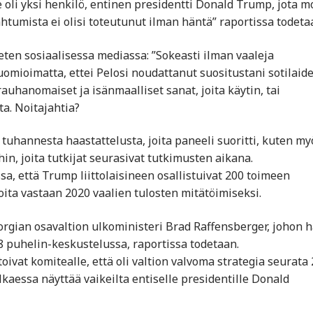
oli yksi henkilö, entinen presidentti Donald Trump, jota m
tumista ei olisi toteutunut ilman häntä” raportissa todeta
eten sosiaalisessa mediassa: ”Sokeasti ilman vaaleja
uomioimatta, ettei Pelosi noudattanut suositustani sotilaid
uhanomaiset ja isänmaalliset sanat, joita käytin, tai
ta. Noitajahtia?
i tuhannesta haastattelusta, joita paneeli suoritti, kuten my
in, joita tutkijat seurasivat tutkimusten aikana.
a, että Trump liittolaisineen osallistuivat 200 toimeen
lijoita vastaan 2020 vaalien tulosten mitätöimiseksi.
Georgian osavaltion ulkoministeri Brad Raffensberger, johon 
18 puhelin-keskustelussa, raportissa todetaan.
oivat komitealle, että oli valtion valvoma strategia seurata
alkaessa näyttää vaikeilta entiselle presidentille Donald