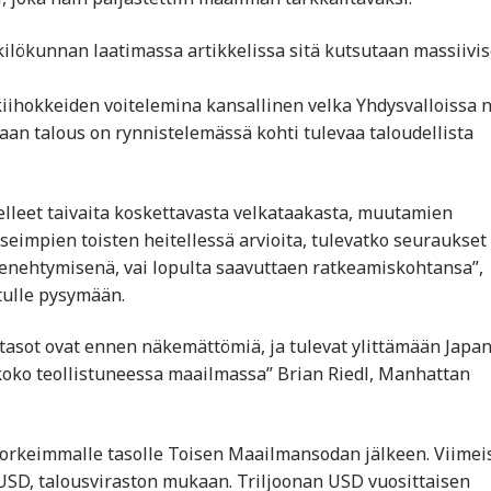
ilökunnan laatimassa artikkelissa sitä kutsutaan massiivis
kiihokkeiden voitelemina kansallinen velka Yhdysvalloissa 
an talous on rynnistelemässä kohti tulevaa taloudellista
telleet taivaita koskettavasta velkataakasta, muutamien
useimpien toisten heitellessä arvioita, tulevatko seuraukset
enehtymisenä, vai lopulta saavuttaen ratkeamiskohtansa”,
tulle pysymään.
tasot ovat ennen näkemättömiä, ja tulevat ylittämään Japan
 koko teollistuneessa maailmassa” Brian Riedl, Manhattan
korkeimmalle tasolle Toisen Maailmansodan jälkeen. Viimei
a USD, talousviraston mukaan. Triljoonan USD vuosittaisen