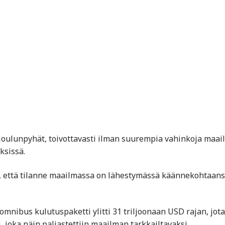
t joulunpyhät, toivottavasti ilman suurempia vahinkoja maa
ksissä.
, että tilanne maailmassa on lähestymässä käännekohtaans
 omnibus kulutuspaketti ylitti 31 triljoonaan USD rajan, jota
 joka näin paljastettiin maailman tarkkailtavaksi.