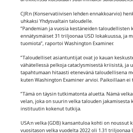
CJR:n (Konservatiivisen lehden ennakkoarvio) henk
uhkaksi Yhdysvaltain taloudelle.
”Pandemian ja vuosia kestäneiden taloudellisten 
ennätysmäiset 31 triljoonaa USD lokakuussa, ja ma
tuomiota”, raportoi Washington Examiner.
”Taloudelliset asiantuntijat ovat jo kauan keskus
vähätellessä pelkoja cataclysmisestä kriisistä, ja 
tapahtumaan hitaasti etenevänä taloudellisena m
kuten Washington Examiner arvioi. Paikoillaan ei 
”Tämä on täysin tutkimatonta aluetta. Nämä velka
velan, joka on suurin velka talouden jakamisesta
instituutin kokenut tutkija.
USA:n velka (GDB) kansantuloa kohti on noussut 
vuositason velka vuodelta 2022 oli 1.31 triljoona