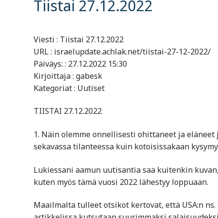
Tiistai 27.12.2022
Viesti : Tiistai 27.12.2022
URL : israelupdate.achlak.net/tiistai-27-12-2022/
Päiväys: : 27.12.2022 15:30
Kirjoittaja : gabesk
Kategoriat : Uutiset
TIISTAI 27.12.2022
1. Näin olemme onnellisesti ohittaneet ja elänee
sekavassa tilanteessa kuin kotoisissakaan kysymy
Lukiessani aamun uutisantia saa kuitenkin kuvan
kuten myös tämä vuosi 2022 lähestyy loppuaan.
Maailmalta tulleet otsikot kertovat, että USA:n ns.
artikkelissa kutsutaan suurimmaksi salaisuudeksi,