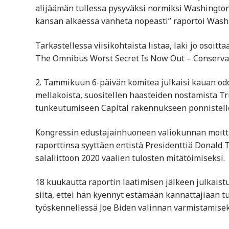
alijäämän tullessa pysyväksi normiksi Washingtoni
kansan alkaessa vanheta nopeasti” raportoi Wash
Tarkastellessa viisikohtaista listaa, laki jo osoitta
The Omnibus Worst Secret Is Now Out – Conservat
2. Tammikuun 6-päivän komitea julkaisi kauan odot
mellakoista, suositellen haasteiden nostamista 
tunkeutumiseen Capital rakennukseen ponnistelle
Kongressin edustajainhuoneen valiokunnan moittie
raporttinsa syyttäen entistä Presidenttiä Donald
salaliittoon 2020 vaalien tulosten mitätöimiseksi.
18 kuukautta raportin laatimisen jälkeen julkaist
siitä, ettei hän kyennyt estämään kannattajiaan 
työskennellessä Joe Biden valinnan varmistamiseks