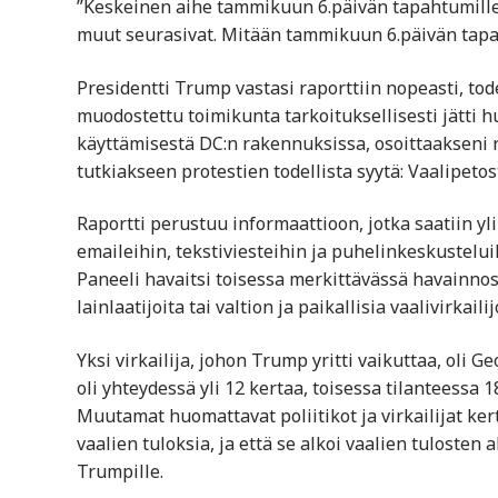
”Keskeinen aihe tammikuun 6.päivän tapahtumille 
muut seurasivat. Mitään tammikuun 6.päivän tapah
Presidentti Trump vastasi raporttiin nopeasti, tod
muodostettu toimikunta tarkoituksellisesti jätti h
käyttämisestä DC:n rakennuksissa, osoittaakseni ra
tutkiakseen protestien todellista syytä: Vaalipetos
Raportti perustuu informaattioon, jotka saatiin yl
emaileihin, tekstiviesteihin ja puhelinkeskusteluih
Paneeli havaitsi toisessa merkittävässä havainnoss
lainlaatijoita tai valtion ja paikallisia vaalivirkai
Yksi virkailija, johon Trump yritti vaikuttaa, oli 
oli yhteydessä yli 12 kertaa, toisessa tilanteessa 
Muutamat huomattavat poliitikot ja virkailijat kert
vaalien tuloksia, ja että se alkoi vaalien tulosten 
Trumpille.