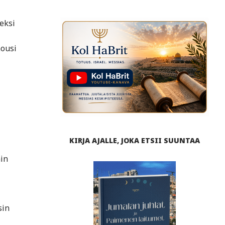
eksi
nousi
KIRJA AJALLE, JOKA ETSII SUUNTAA
in
sin