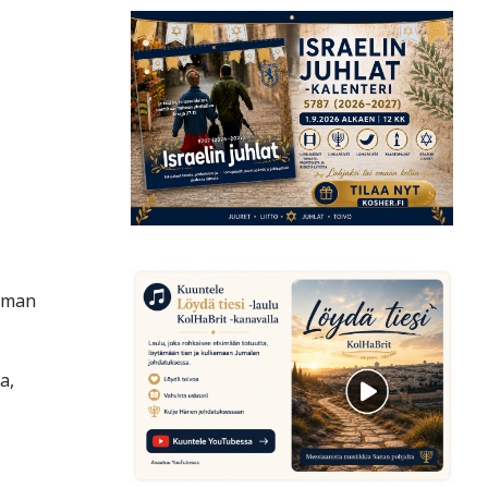
ilman
a,