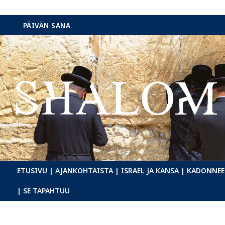
Hyppää
PÄIVÄN SANA
sisältöön
ETUSIVU
| AJANKOHTAISTA
| ISRAEL JA KANSA
| KADONNEE
| SE TAPAHTUU