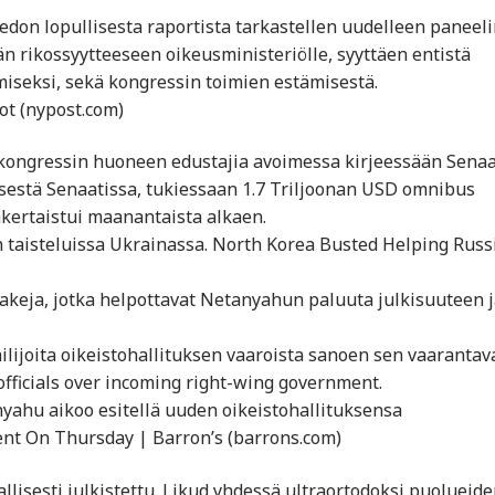
don lopullisesta raportista tarkastellen uudelleen paneeli
än rikossyytteeseen oikeusministeriölle, syyttäen entistä
miseksi, sekä kongressin toimien estämisestä.
iot (nypost.com)
 kongressin huoneen edustajia avoimessa kirjeessään Senaa
sestä Senaatissa, tukiessaan 1.7 Triljoonan USD omnibus
kertaistui maanantaista alkaen.
n taisteluissa Ukrainassa. North Korea Busted Helping Russ
 lakeja, jotka helpottavat Netanyahun paluuta julkisuuteen j
kailijoita oikeistohallituksen vaaroista sanoen sen vaarantav
 officials over incoming right-wing government.
nyahu aikoo esitellä uuden oikeistohallituksensa
ent On Thursday | Barron’s (barrons.com)
llisesti julkistettu. Likud yhdessä ultraortodoksi puolueide