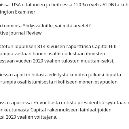
ssa, USA:n talouden jo heiluessa 120 %:n velka/GDB:tä koht
ington Examiner.
a tuomiota Yhdysvalloille, vai mitä arvelet?
ive Journal Review
etun lopullisen 814-sivuisen raporttinsa Capital Hill
Trumpia vastaan hänen osallisuudestaan ihmisten
ssaan vuoden 2020 vaalien tulosten muuttamiseksi.
ssa raportin hidasta edistystä komitea julkaisi lopulta
 Trumpia osallistumisesta rikolliseen monen osapuolen
ussa raportissa 76-vuotiasta entistä presidenttiä syytetään
tunkeutumasta Capital rakennukseen lainlaatijoiden
i 2020 vaalien voittajana.