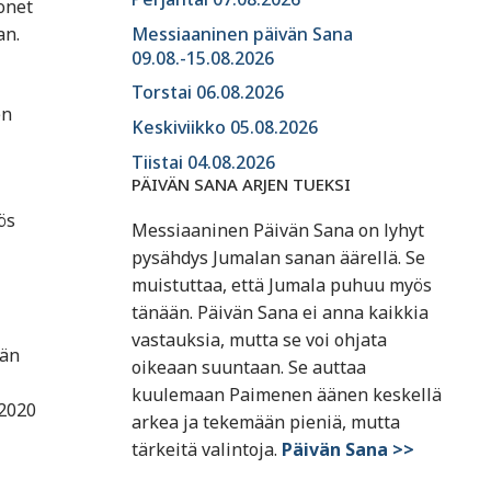
onet
Messiaaninen päivän Sana
an.
09.08.-15.08.2026
Torstai 06.08.2026
en
Keskiviikko 05.08.2026
Tiistai 04.08.2026
PÄIVÄN SANA ARJEN TUEKSI
ös
Messiaaninen Päivän Sana on lyhyt
pysähdys Jumalan sanan äärellä. Se
muistuttaa, että Jumala puhuu myös
tänään. Päivän Sana ei anna kaikkia
vastauksia, mutta se voi ohjata
hän
oikeaan suuntaan. Se auttaa
kuulemaan Paimenen äänen keskellä
 2020
arkea ja tekemään pieniä, mutta
tärkeitä valintoja.
Päivän Sana >>