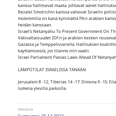
kanssa hallitsevat maata. Johtavat äänet hallituks
Bezalel Smotrichin kanssa valvovat Israelin poliis
molemmilla on kana kynimättä PA:n arabien kanssa
heidän kanssaan.
Israel’s Netanyahu To Present Government On Thu
Väkivaltaisuudet IDF:n ja arabien kesken nouseva
Gazassa ja Temppelivuorella. Hallituksen koaliit
käyttämisestä, jos tilanne niin vaatii.
Israel Parliament Passes Laws Ahead Of Netanyah
LÄMPÖTILAT ISRAELISSA TÄNÄÄN
Jerusalem 8 -12; Tiberias 14 -17: Dimona 9 -15; Eilat
lumena ylevillä paikoilla.
Artikkelien
PREVIOUS
Previous