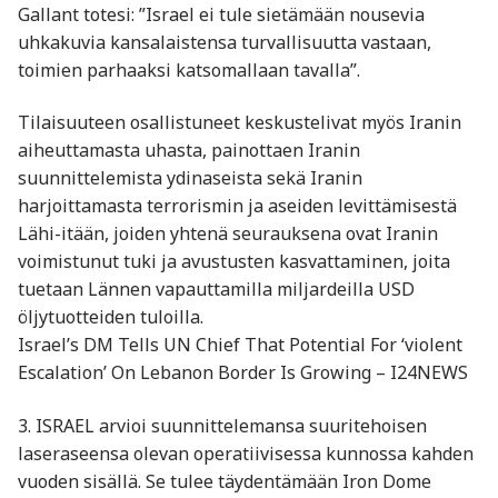
Gallant totesi: ”Israel ei tule sietämään nousevia
uhkakuvia kansalaistensa turvallisuutta vastaan,
toimien parhaaksi katsomallaan tavalla”.
Tilaisuuteen osallistuneet keskustelivat myös Iranin
aiheuttamasta uhasta, painottaen Iranin
suunnittelemista ydinaseista sekä Iranin
harjoittamasta terrorismin ja aseiden levittämisestä
Lähi-itään, joiden yhtenä seurauksena ovat Iranin
voimistunut tuki ja avustusten kasvattaminen, joita
tuetaan Lännen vapauttamilla miljardeilla USD
öljytuotteiden tuloilla.
Israel’s DM Tells UN Chief That Potential For ‘violent
Escalation’ On Lebanon Border Is Growing – I24NEWS
3. ISRAEL arvioi suunnittelemansa suuritehoisen
laseraseensa olevan operatiivisessa kunnossa kahden
vuoden sisällä. Se tulee täydentämään Iron Dome