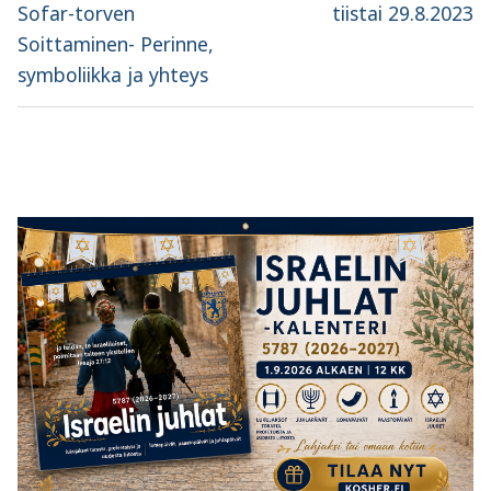
selaus
Previous
Next
Sofar-torven
tiistai 29.8.2023
post:
post:
Soittaminen- Perinne,
symboliikka ja yhteys