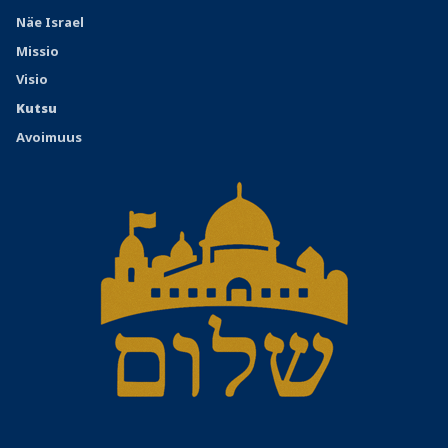
Näe Israel
Missio
Visio
Kutsu
Avoimuus