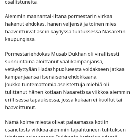
osallistuneita.
Aiemmin maanantai-iltana pormestarin virkaa
hakenut ehdokas, hänen veljensä ja toinen mies
haavoittuivat asein käydyssä tulituksessa Nasaretin
kaupungissa.
Pormestariehdokas Musab Dukhan oli virallisesti
sunnuntaina aloittanut vaalikampanjansa,
vetäydyttyään Hadashpuolueesta voidakseen jatkaa
kampanjaansa itsenäisenä ehdokkaana.
Joukko tuntemattomia aseistettuja miehiä oli
tulittanut hänen kotiaan Nasaretissa viikkoa aiemmin
erillisessä tapauksessa, jossa kukaan ei kuollut tai
haavoittunut.
Nämä kolme miestä olivat palaamassa kotiin
osanotosta viikkoa aiemmin tapahtuneen tulituksen