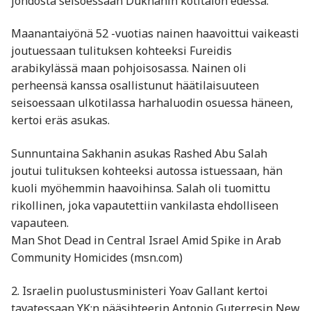
johdosta seisoessaan Dukhanin kotitalon edessä.
Maanantaiyönä 52 -vuotias nainen haavoittui vaikeasti
joutuessaan tulituksen kohteeksi Fureidis
arabikylässä maan pohjoisosassa. Nainen oli
perheensä kanssa osallistunut häätilaisuuteen
seisoessaan ulkotilassa harhaluodin osuessa häneen,
kertoi eräs asukas.
Sunnuntaina Sakhanin asukas Rashed Abu Salah
joutui tulituksen kohteeksi autossa istuessaan, hän
kuoli myöhemmin haavoihinsa. Salah oli tuomittu
rikollinen, joka vapautettiin vankilasta ehdolliseen
vapauteen.
Man Shot Dead in Central Israel Amid Spike in Arab
Community Homicides (msn.com)
2. Israelin puolustusministeri Yoav Gallant kertoi
tavatessaan YK:n pääsihteerin Antonio Guterresin New