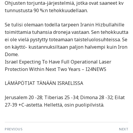
Ohjusten torjunta-järjestelmiä, jotka ovat saaneet kv
tunnustusta 90 %:n tehokkuudellaan.
Se tulisi olemaan todella tarpeen Iranin Hizbullahille
toimittamia tuhansia droneja vastaan. Sen tehokkuutta
ei ole vielä pystytty toteamaan taisteluolosuhteissa. Se
on käyttö- kustannuksiltaan paljon halvempi kuin Iron
Dome.
Israel Expecting To Have Full Operational Laser
Protection Within Next Two Years – I24NEWS
LÄMÄPÖTIAT TÄNÄÄN ISRAELISSA
Jerusalem 20 -28; Tiberias 25 -34; Dimona 28 -32; Eilat
27-39 +C-astetta. Hellettä, osin puolipilvistä.
Artikkelien
PREVIOUS
NEXT