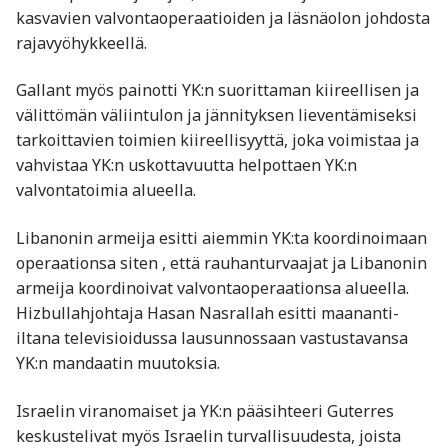
kasvavien valvontaoperaatioiden ja läsnäolon johdosta
rajavyöhykkeellä.
Gallant myös painotti YK:n suorittaman kiireellisen ja
välittömän väliintulon ja jännityksen lieventämiseksi
tarkoittavien toimien kiireellisyyttä, joka voimistaa ja
vahvistaa YK:n uskottavuutta helpottaen YK:n
valvontatoimia alueella.
Libanonin armeija esitti aiemmin YK:ta koordinoimaan
operaationsa siten , että rauhanturvaajat ja Libanonin
armeija koordinoivat valvontaoperaationsa alueella.
Hizbullahjohtaja Hasan Nasrallah esitti maananti-
iltana televisioidussa lausunnossaan vastustavansa
YK:n mandaatin muutoksia.
Israelin viranomaiset ja YK:n pääsihteeri Guterres
keskustelivat myös Israelin turvallisuudesta, joista