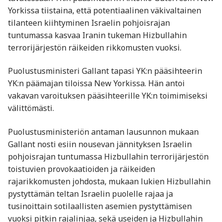
Yorkissa tiistaina, että potentiaalinen väkivaltainen
tilanteen kiihtyminen Israelin pohjoisrajan
tuntumassa kasvaa Iranin tukeman Hizbullahin
terrorijärjestön räikeiden rikkomusten vuoksi.
Puolustusministeri Gallant tapasi YK:n pääsihteerin
YK:n päämajan tiloissa New Yorkissa. Hän antoi
vakavan varoituksen pääsihteerille YK:n toimimiseksi
välittömästi.
Puolustusministeriön antaman lausunnon mukaan
Gallant nosti esiin nousevan jännityksen Israelin
pohjoisrajan tuntumassa Hizbullahin terrorijärjestön
toistuvien provokaatioiden ja räikeiden
rajarikkomusten johdosta, mukaan lukien Hizbullahin
pystyttämän teltan Israelin puolelle rajaa ja
tusinoittain sotilaallisten asemien pystyttämisen
vuoksi pitkin rajalinjaa, sekä useiden ja Hizbullahin