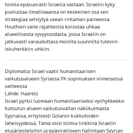
toimia epäsuorasti Israelia vastaan. Israelin kyky
puolustaa ilmatilaaansa on keskeinen osa sen
strategiaa selviytyä usean rintaman paineessa.
Houthien väite räjähteistä korostaa uhkaa
alueellisesta syvyyssodasta, jossa Israelin on
jatkuvasti varauduttava monilta suunnilta tuleviin
iskuherkkiin uhkiin.
Diplomatia: Israel vaatii humanitaarisen
vaikutusalueen Syriassa YK-sopimuksen viimeisessä
vaiheessa
Lähde: Haaretz
Israel pyrkii luomaan humanitaariseksi vyöhykkeeksi
kutsutun alueen vaikutusvallan näkökulmasta
Syyriassa, erityisesti Golanin kukkuloiden
läheisyydessä. Tämä voisi toimia linkkinä Israelin
etujärjestelyihin ja epäviralliseen hallintaan Syyrian