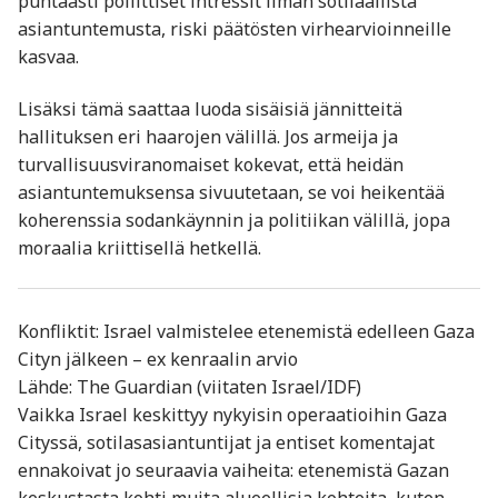
puhtaasti poliittiset intressit ilman sotilaallista
asiantuntemusta, riski päätösten virhearvioinneille
kasvaa.
Lisäksi tämä saattaa luoda sisäisiä jännitteitä
hallituksen eri haarojen välillä. Jos armeija ja
turvallisuusviranomaiset kokevat, että heidän
asiantuntemuksensa sivuutetaan, se voi heikentää
koherenssia sodankäynnin ja politiikan välillä, jopa
moraalia kriittisellä hetkellä.
Konfliktit: Israel valmistelee etenemistä edelleen Gaza
Cityn jälkeen – ex kenraalin arvio
Lähde: The Guardian (viitaten Israel/IDF)
Vaikka Israel keskittyy nykyisin operaatioihin Gaza
Cityssä, sotilasasiantuntijat ja entiset komentajat
ennakoivat jo seuraavia vaiheita: etenemistä Gazan
keskustasta kohti muita alueel­lisia kohteita, kuten