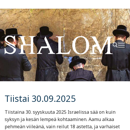
Hyppää
sisältöön
Hae:
Tiistai 30.09.2025
Tiistaina 30. syyskuuta 2025 Israelissa sää on kuin
syksyn ja kesän lempeä kohtaaminen. Aamu alkaa
pehmeän viileänä, vain reilut 18 astetta, ja varhaiset