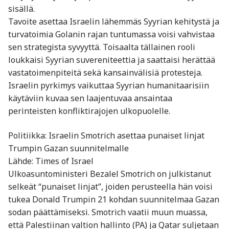
sisällä.
Tavoite asettaa Israelin lähemmäs Syyrian kehitystä ja
turvatoimia Golanin rajan tuntumassa voisi vahvistaa
sen strategista syvyyttä. Toisaalta tällainen rooli
loukkaisi Syyrian suvereniteettia ja saattaisi herättää
vastatoimenpiteitä sekä kansainvälisiä protesteja.
Israelin pyrkimys vaikuttaa Syyrian humanitaarisiin
käytäviin kuvaa sen laajentuvaa ansaintaa
perinteisten konfliktirajojen ulkopuolelle.
Politiikka: Israelin Smotrich asettaa punaiset linjat
Trumpin Gazan suunnitelmalle
Lähde: Times of Israel
Ulkoasuntoministeri Bezalel Smotrich on julkistanut
selkeät “punaiset linjat”, joiden perusteella hän voisi
tukea Donald Trumpin 21 kohdan suunnitelmaa Gazan
sodan päättämiseksi. Smotrich vaatii muun muassa,
että Palestiinan valtion hallinto (PA) ja Qatar suljetaan