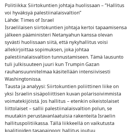
Politiikka: Siirtokuntien johtaja huolissaan – ”Hallitus
voi hyväksyä palestiinalaisvaltion”
Lähde: Times of Israel
Israelilaisen siirtokuntien johtaja kertoi tapaamisensa
jälkeen pääministeri Netanyahun kanssa olevan
syvästi huolissaan siitä, että nykyhallitus voisi
allekirjoittaa sopimuksen, joka johtaa
palestiinalaisvaltion tunnustamiseen. Tämä lausunto
tuli julkisuuteen juuri kun Trumpin Gazan
rauhansuunnitelmaa käsitellään intensiivisesti
Washingtonissa.
Tausta ja analyysi: Siirtokuntien poliittinen liike on
yksi Israelin sisäpoliittisen kuvan polarisoivimmista
voimatekijöistä. Jos hallitus – etenkin oikeistolaiset
liittolaiset – sallii palestiinalaisvaltion polun, se
muutakin perustavanlaatuisia rakenteita Israelin
hallituspolitiikassa. Tällä liikkeellä on vaikutusta
koalitioiden tasapainoon: hallitus joutuu