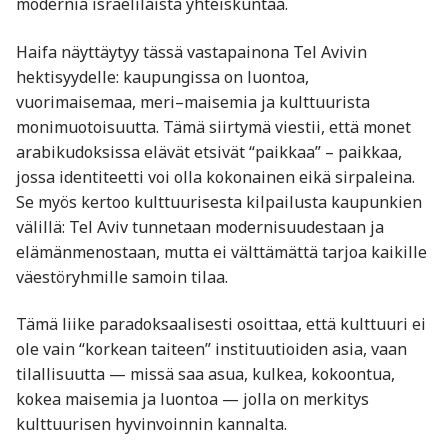
modernia israelilaista yhteiskuntaa.
Haifa näyttäytyy tässä vastapainona Tel Avivin
hektisyydelle: kaupungissa on luontoa,
vuorimaisemaa, meri–maisemia ja kulttuurista
monimuotoisuutta. Tämä siirtymä viestii, että monet
arabikudoksissa elävät etsivät “paikkaa” – paikkaa,
jossa identiteetti voi olla kokonainen eikä sirpaleina.
Se myös kertoo kulttuurisesta kilpailusta kaupunkien
välillä: Tel Aviv tunnetaan modernisuudestaan ja
elämänmenostaan, mutta ei välttämättä tarjoa kaikille
väestöryhmille samoin tilaa.
Tämä liike paradoksaalisesti osoittaa, että kulttuuri ei
ole vain “korkean taiteen” instituutioiden asia, vaan
tilallisuutta — missä saa asua, kulkea, kokoontua,
kokea maisemia ja luontoa — jolla on merkitys
kulttuurisen hyvinvoinnin kannalta.