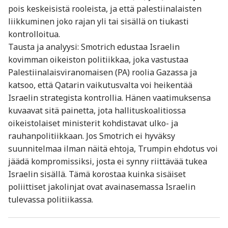
pois keskeisistä rooleista, ja että palestiinalaisten
liikkuminen joko rajan yli tai sisällä on tiukasti
kontrolloitua.
Tausta ja analyysi: Smotrich edustaa Israelin
kovimman oikeiston politiikkaa, joka vastustaa
Palestiinalaisviranomaisen (PA) roolia Gazassa ja
katsoo, että Qatarin vaikutusvalta voi heikentää
Israelin strategista kontrollia. Hänen vaatimuksensa
kuvaavat sitä painetta, jota hallituskoalitiossa
oikeistolaiset ministerit kohdistavat ulko- ja
rauhanpolitiikkaan. Jos Smotrich ei hyväksy
suunnitelmaa ilman näitä ehtoja, Trumpin ehdotus voi
jäädä kompromissiksi, josta ei synny riittävää tukea
Israelin sisällä. Tämä korostaa kuinka sisäiset
poliittiset jakolinjat ovat avainasemassa Israelin
tulevassa politiikassa.