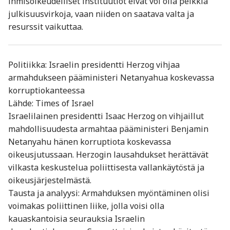
ihmisoikeudelliset instituutiot eivät voi olla pelkkiä
julkisuusvirkoja, vaan niiden on saatava valta ja
resurssit vaikuttaa.
Politiikka: Israelin presidentti Herzog vihjaa
armahdukseen pääministeri Netanyahua koskevassa
korruptiokanteessa
Lähde: Times of Israel
Israelilainen presidentti Isaac Herzog on vihjaillut
mahdollisuudesta armahtaa pääministeri Benjamin
Netanyahu hänen korruptiota koskevassa
oikeusjutussaan. Herzogin lausahdukset herättävät
vilkasta keskustelua poliittisesta vallankäytöstä ja
oikeusjärjestelmästä.
Tausta ja analyysi: Armahduksen myöntäminen olisi
voimakas poliittinen liike, jolla voisi olla
kauaskantoisia seurauksia Israelin