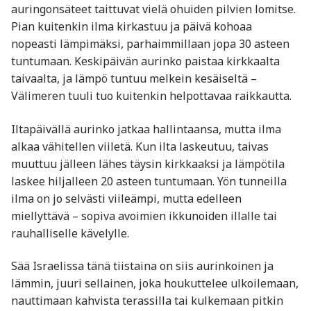
auringonsäteet taittuvat vielä ohuiden pilvien lomitse.
Pian kuitenkin ilma kirkastuu ja päivä kohoaa
nopeasti lämpimäksi, parhaimmillaan jopa 30 asteen
tuntumaan. Keskipäivän aurinko paistaa kirkkaalta
taivaalta, ja lämpö tuntuu melkein kesäiseltä –
Välimeren tuuli tuo kuitenkin helpottavaa raikkautta.
Iltapäivällä aurinko jatkaa hallintaansa, mutta ilma
alkaa vähitellen viiletä. Kun ilta laskeutuu, taivas
muuttuu jälleen lähes täysin kirkkaaksi ja lämpötila
laskee hiljalleen 20 asteen tuntumaan. Yön tunneilla
ilma on jo selvästi viileämpi, mutta edelleen
miellyttävä – sopiva avoimien ikkunoiden illalle tai
rauhalliselle kävelylle.
Sää Israelissa tänä tiistaina on siis aurinkoinen ja
lämmin, juuri sellainen, joka houkuttelee ulkoilemaan,
nauttimaan kahvista terassilla tai kulkemaan pitkin