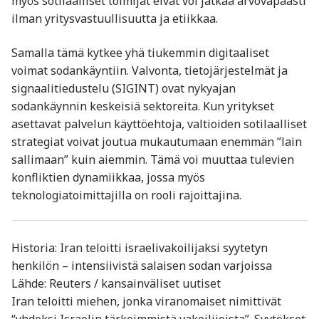
myös sotilaalliset toimijat eivät voi jatkaa arvovapaasti
ilman yritysvastuullisuutta ja etiikkaa.
Samalla tämä kytkee yhä tiukemmin digitaaliset
voimat sodankäyntiin. Valvonta, tietojärjestelmät ja
signaalitiedustelu (SIGINT) ovat nykyajan
sodankäynnin keskeisiä sektoreita. Kun yritykset
asettavat palvelun käyttöehtoja, valtioiden sotilaalliset
strategiat voivat joutua mukautumaan enemmän ”lain
sallimaan” kuin aiemmin. Tämä voi muuttaa tulevien
konfliktien dynamiikkaa, jossa myös
teknologiatoimittajilla on rooli rajoittajina.
Historia: Iran teloitti israelivakoilijaksi syytetyn
henkilön – intensiivistä salaisen sodan varjoissa
Lähde: Reuters / kansainväliset uutiset
Iran teloitti miehen, jonka viranomaiset nimittivät