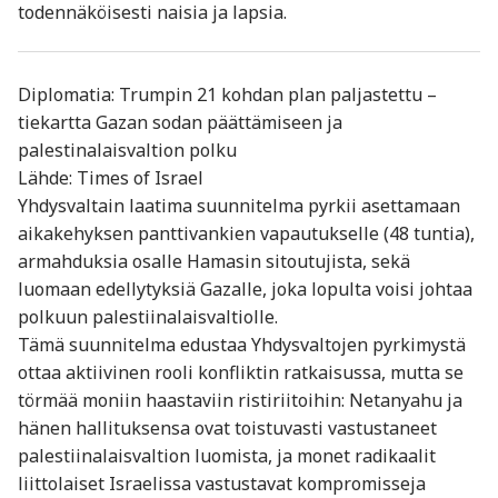
todennäköisesti naisia ja lapsia.
Diplomatia: Trumpin 21 kohdan plan paljastettu –
tiekartta Gazan sodan päättämiseen ja
palestinalaisvaltion polku
Lähde: Times of Israel
Yhdysvaltain laatima suunnitelma pyrkii asettamaan
aikakehyksen panttivankien vapautukselle (48 tuntia),
armahduksia osalle Hamasin sitoutujista, sekä
luomaan edellytyksiä Gazalle, joka lopulta voisi johtaa
polkuun palestiinalaisvaltiolle.
Tämä suunnitelma edustaa Yhdysvaltojen pyrkimystä
ottaa aktiivinen rooli konfliktin ratkaisussa, mutta se
törmää moniin haastaviin ristiriitoihin: Netanyahu ja
hänen hallituksensa ovat toistuvasti vastustaneet
palestiinalaisvaltion luomista, ja monet radikaalit
liittolaiset Israelissa vastustavat kompromisseja