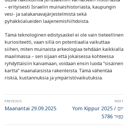
– erityisesti Israelin muinaishistoriasta, kaupungin
vesi- ja salakanava­järjestelmistä sekä
pyhäkköalueiden laajenemishiihdoista.
Tämä teknologinen edistysaskel ei ole vain tieteellinen
kuriositeetti, vaan sillä on potentiaalia vaikuttaa
siihen, miten muinaista arkeologiaa tehdään kaikkialla
maailmassa – sen sijaan että jokaisessa kohteessa
ryhdyttäisiin kaivamaan, voidaan ensin luoda “sisäinen
kartta” maanalaisista rakenteista. Tämä vähentää
riskiä, kustannuksia ja ympäristövaikutuksia.
Artikkelien
PREVIOUS
NEXT
selaus
Previous
Next
Maanantai 29.09.2025
Yom Kippur 2025 / יוֹם
post:
post:
כִּפּוּר 5786