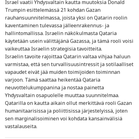
Israel vaatii Yhdysvaltain kautta muutoksia Donald
Trumpin esittelemässä 21 kohdan Gazan
rauhansuunnitelmassa, joista yksi on Qatarin roolin
kaventaminen tulevassa jälleenrakennus- ja
hallintomallissa. Israelin näkökulmasta Qataria
käytetään usein välittäjänä Gazassa, ja tämä rooli voisi
vaikeuttaa Israelin strategisia tavoitteita.
Israelin tavoite rajoittaa Qatarin valtaa vihjaa haluun
varmistaa, että sen turvallisuusintressit ja sotilaalliset
vapaudet eivät jää muiden toimijoiden toiminnan
varjoon. Tämä saattaa heikentää Qataria
neuvottelukumppanina ja nostaa painetta
Yhdysvaltain osapuolelle muuttaa suunnitelmaa.
Qatarilla on kautta aikain ollut merkittävä rooli Gazan
humanitaarisissa ja poliittisissa järjestelyissä, joten
sen marginalisoiminen voi kohdata kansainvälisiä
vastalauseita.