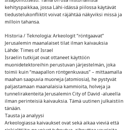
kehityspaikkaa, jossa Lähi-idässä piilossa käytävät
tiedustelukonfliktit voivat räjähtää näkyviksi missä ja
milloin tahansa.
Historia / Teknologia: Arkeologit “röntgaavat”
Jerusalemin maanalaiset tilat ilman kaivauksia
Lähde: Times of Israel
Israelin tutkijat ovat ottaneet käyttöön
muonidetektoreihin perustuvan järjestelmän, joka
toimii kuin “maapallon röntgenkuvaus” – mittaamalla
maahan saapuvia muoneja (atomiosia), he pystyvät
paljastamaan maanalaisia kammioita, holveja ja
tunneli­rakenteita Jerusalemin City of David -alueella
ilman perinteisiä kaivauksia. Tämä uutinen julkaistiin
tänään.
Tausta ja analyysi
Arkeologiassa kaivaukset ovat sekä aikaa vieviä että
riskialttiita: ne voivat tuhoutua, aiheuttaa vaurioita