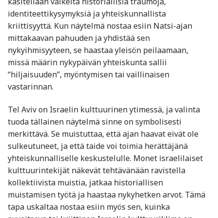
käsitellään vaikeita historiallisia traumoja,
identiteettikysymyksiä ja yhteiskunnallista
kriittisyyttä. Kun näytelmä nostaa esiin Natsi-ajan
mittakaavan pahuuden ja yhdistää sen
nykyihmisyyteen, se haastaa yleisön peilaamaan,
missä määrin nykypäivän yhteiskunta sallii
“hiljaisuuden”, myöntymisen tai vaillinaisen
vastarinnan.
Tel Aviv on Israelin kulttuurinen ytimessä, ja valinta
tuoda tällainen näytelmä sinne on symbolisesti
merkittävä. Se muistuttaa, että ajan haavat eivät ole
sulkeutuneet, ja että taide voi toimia herättäjänä
yhteiskunnalliselle keskustelulle. Monet israelilaiset
kulttuurintekijät näkevät tehtävänään ravistella
kollektiivista muistia, jatkaa historiallisen
muistamisen työtä ja haastaa nykyhetken arvot. Tämä
tapa uskaltaa nostaa esiin myös sen, kuinka