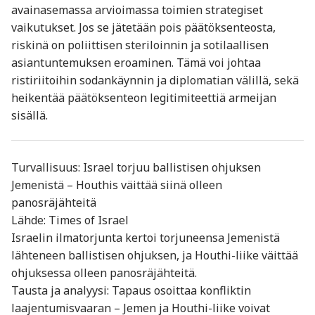
avainasemassa arvioimassa toimien strategiset
vaikutukset. Jos se jätetään pois päätöksenteosta,
riskinä on poliittisen steriloinnin ja sotilaallisen
asiantuntemuksen eroaminen. Tämä voi johtaa
ristiriitoihin sodankäynnin ja diplomatian välillä, sekä
heikentää päätöksenteon legitimiteettiä armeijan
sisällä.
Turvallisuus: Israel torjuu ballistisen ohjuksen
Jemenistä – Houthis väittää siinä olleen
panosräjähteitä
Lähde: Times of Israel
Israelin ilmatorjunta kertoi torjuneensa Jemenistä
lähteneen ballistisen ohjuksen, ja Houthi-liike väittää
ohjuksessa olleen panosräjähteitä.
Tausta ja analyysi: Tapaus osoittaa konfliktin
laajentumisvaaran – Jemen ja Houthi-liike voivat