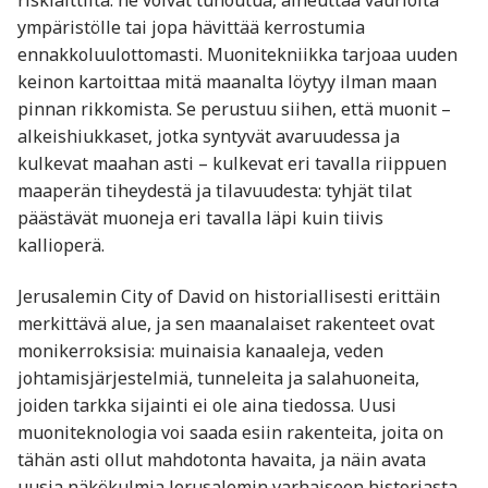
ympäristölle tai jopa hävittää kerrostumia
ennakkoluulottomasti. Muonitekniikka tarjoaa uuden
keinon kartoittaa mitä maanalta löytyy ilman maan
pinnan rikkomista. Se perustuu siihen, että muonit –
alkeishiukkaset, jotka syntyvät avaruudessa ja
kulkevat maahan asti – kulkevat eri tavalla riippuen
maaperän tiheydestä ja tilavuudesta: tyhjät tilat
päästävät muoneja eri tavalla läpi kuin tiivis
kallioperä.
Jerusalemin City of David on historiallisesti erittäin
merkittävä alue, ja sen maanalaiset rakenteet ovat
monikerroksisia: muinaisia kanaaleja, veden
johtamisjärjestelmiä, tunneleita ja salahuoneita,
joiden tarkka sijainti ei ole aina tiedossa. Uusi
muoniteknologia voi saada esiin rakenteita, joita on
tähän asti ollut mahdotonta havaita, ja näin avata
uusia näkökulmia Jerusalemin varhaiseen historiasta