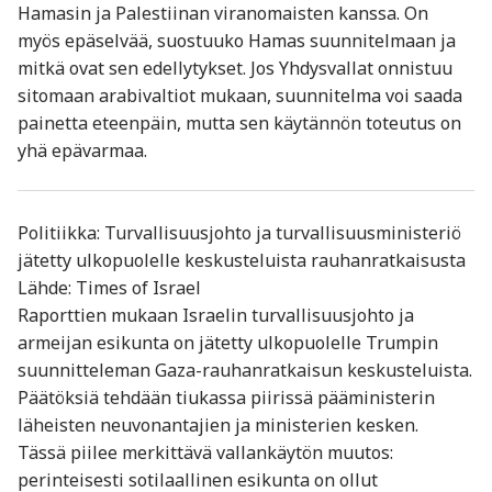
Hamasin ja Palestiinan viranomaisten kanssa. On
myös epäselvää, suostuuko Hamas suunnitelmaan ja
mitkä ovat sen edellytykset. Jos Yhdysvallat onnistuu
sitomaan arabivaltiot mukaan, suunnitelma voi saada
painetta eteenpäin, mutta sen käytännön toteutus on
yhä epävarmaa.
Politiikka: Turvallisuusjohto ja turvallisuusministeriö
jätetty ulkopuolelle keskusteluista rauhanratkaisusta
Lähde: Times of Israel
Raporttien mukaan Israelin turvallisuusjohto ja
armeijan esikunta on jätetty ulkopuolelle Trumpin
suunnitteleman Gaza-rauhanratkaisun keskusteluista.
Päätöksiä tehdään tiukassa piirissä pääministerin
läheisten neuvonantajien ja ministerien kesken.
Tässä piilee merkittävä vallankäytön muutos:
perinteisesti sotilaallinen esikunta on ollut