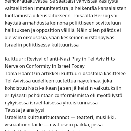
demokratiakuvassa. Se saattaisi vahvistaa käsitystä
valtaeliittien immuniteetista ja heikentää kansalaisten
luottamusta oikeuslaitokseen. Toisaalta Herzog voi
käyttää armahdusta keinona poliittiseen sovitteluun
hallituksen ja opposition välillä. Näin ollen päätös ei
ole vain oikeusasia, vaan keskeinen virstanpylväs
Israelin poliittisessa kulttuurissa.
Kulttuuri: Revival of anti-Nazi Play in Tel Aviv Hits
Nerve on Conformity in Israel Today
Tämä Haaretzin artikkeli kulttuuri-osastolla käsittelee
Tel Avivissa uudelleen tuotettua näytelmää, joka
kohdistuu Natsi-aikaan ja sen jälkeisiin vaikutuksiin,
erityisesti pohdintaan conformismista eli myötäilystä
nykyisessä israelilaisessa yhteiskunnassa.
Tausta ja analyysi
Israelissa kulttuurituotannot — teatteri, musiikki,
visuaalinen taide — ovat usein paikka, jossa