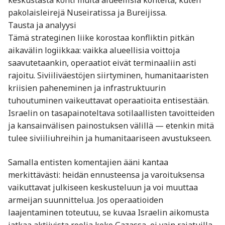
pakolaisleirejä Nuseiratissa ja Bureijissa.
Tausta ja analyysi
Tämä strateginen liike korostaa konfliktin pitkän
aikavälin logiikkaa: vaikka alueellisia voittoja
saavutetaankin, operaatiot eivät terminaaliin asti
rajoitu. Siviiliväestöjen siirtyminen, humanitaaristen
kriisien paheneminen ja infrastruktuurin
tuhoutuminen vaikeuttavat operaatioita entisestään.
Israelin on tasapainoteltava sotilaallisten tavoitteiden
ja kansainvälisen painostuksen välillä — etenkin mitä
tulee siviiliuhreihin ja humanitaariseen avustukseen.
Samalla entisten komentajien ääni kantaa
merkittävästi: heidän ennusteensa ja varoituksensa
vaikuttavat julkiseen keskusteluun ja voi muuttaa
armeijan suunnittelua. Jos operaatioiden
laajentaminen toteutuu, se kuvaa Israelin aikomusta
jatkaa aktiivista roolia koko Gazassa, ei vain rajatuilla