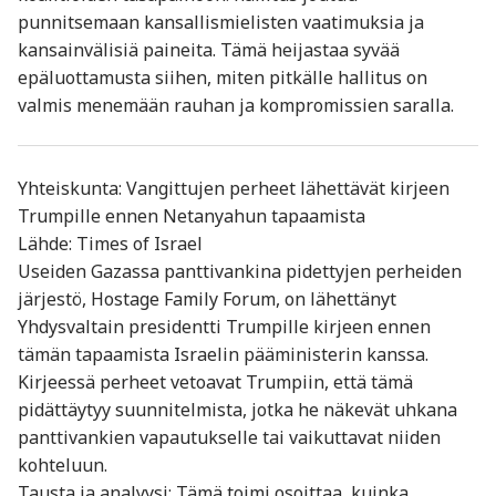
punnitsemaan kansallismielisten vaatimuksia ja
kansainvälisiä paineita. Tämä heijastaa syvää
epäluottamusta siihen, miten pitkälle hallitus on
valmis menemään rauhan ja kompromissien saralla.
Yhteiskunta: Vangittujen perheet lähettävät kirjeen
Trumpille ennen Netanyahun tapaamista
Lähde: Times of Israel
Useiden Gazassa panttivankina pidettyjen perheiden
järjestö, Hostage Family Forum, on lähettänyt
Yhdysvaltain presidentti Trumpille kirjeen ennen
tämän tapaamista Israelin pääministerin kanssa.
Kirjeessä perheet vetoavat Trumpiin, että tämä
pidättäytyy suunnitelmista, jotka he näkevät uhkana
panttivankien vapautukselle tai vaikuttavat niiden
kohteluun.
Tausta ja analyysi: Tämä toimi osoittaa, kuinka