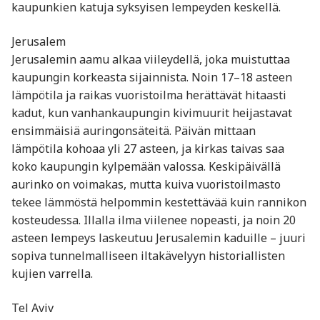
kaupunkien katuja syksyisen lempeyden keskellä.
Jerusalem
Jerusalemin aamu alkaa viileydellä, joka muistuttaa
kaupungin korkeasta sijainnista. Noin 17–18 asteen
lämpötila ja raikas vuoristoilma herättävät hitaasti
kadut, kun vanhankaupungin kivimuurit heijastavat
ensimmäisiä auringonsäteitä. Päivän mittaan
lämpötila kohoaa yli 27 asteen, ja kirkas taivas saa
koko kaupungin kylpemään valossa. Keskipäivällä
aurinko on voimakas, mutta kuiva vuoristoilmasto
tekee lämmöstä helpommin kestettävää kuin rannikon
kosteudessa. Illalla ilma viilenee nopeasti, ja noin 20
asteen lempeys laskeutuu Jerusalemin kaduille – juuri
sopiva tunnelmalliseen iltakävelyyn historiallisten
kujien varrella.
Tel Aviv