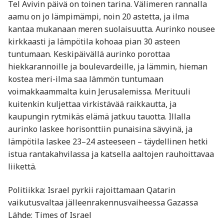
Tel Avivin päivä on toinen tarina. Välimeren rannalla
aamu on jo lämpimämpi, noin 20 astetta, ja ilma
kantaa mukanaan meren suolaisuutta. Aurinko nousee
kirkkaasti ja lämpötila kohoaa pian 30 asteen
tuntumaan. Keskipäivällä aurinko porottaa
hiekkarannoille ja boulevardeille, ja lämmin, hieman
kostea meri-ilma saa lämmön tuntumaan
voimakkaammalta kuin Jerusalemissa. Merituuli
kuitenkin kuljettaa virkistävää raikkautta, ja
kaupungin rytmikäs elämä jatkuu tauotta. Illalla
aurinko laskee horisonttiin punaisina sävyinä, ja
lämpötila laskee 23–24 asteeseen – täydellinen hetki
istua rantakahvilassa ja katsella aaltojen rauhoittavaa
liikettä.
Politiikka: Israel pyrkii rajoittamaan Qatarin
vaikutusvaltaa jälleenrakennusvaiheessa Gazassa
Lähde: Times of Israel