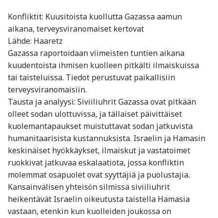
Konfliktit: Kuusitoista kuollutta Gazassa aamun
aikana, terveysviranomaiset kertovat
Lähde: Haaretz
Gazassa raportoidaan viimeisten tuntien aikana
kuudentoista ihmisen kuolleen pitkälti ilmaiskuissa
tai taisteluissa. Tiedot perustuvat paikallisiin
terveysviranomaisiin.
Tausta ja analyysi: Siviiliuhrit Gazassa ovat pitkään
olleet sodan ulottuvissa, ja tällaiset päivittäiset
kuolemantapaukset muistuttavat sodan jatkuvista
humanitaarisista kustannuksista. Israelin ja Hamasin
keskinäiset hyökkäykset, ilmaiskut ja vastatoimet
ruokkivat jatkuvaa eskalaatiota, jossa konfliktin
molemmat osapuolet ovat syyttäjiä ja puolustajia.
Kansainvälisen yhteisön silmissä siviiliuhrit
heikentävät Israelin oikeutusta taistella Hamasia
vastaan, etenkin kun kuolleiden joukossa on