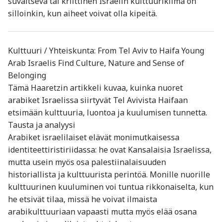
suvaitseva tai kriittinen Israelin kulttuuriklima on
silloinkin, kun aiheet voivat olla kipeitä.
Kulttuuri / Yhteiskunta: From Tel Aviv to Haifa Young
Arab Israelis Find Culture, Nature and Sense of
Belonging
Tämä Haaretzin artikkeli kuvaa, kuinka nuoret
arabiket Israelissa siirtyvät Tel Avivista Haifaan
etsimään kulttuuria, luontoa ja kuulumisen tunnetta.
Tausta ja analyysi
Arabiket israelilaiset elävät monimutkaisessa
identiteettiristiriidassa: he ovat Kansalaisia Israelissa,
mutta usein myös osa palestiinalaisuuden
historiallista ja kulttuurista perintöä. Monille nuorille
kulttuurinen kuuluminen voi tuntua rikkonaiselta, kun
he etsivät tilaa, missä he voivat ilmaista
arabikulttuuriaan vapaasti mutta myös elää osana