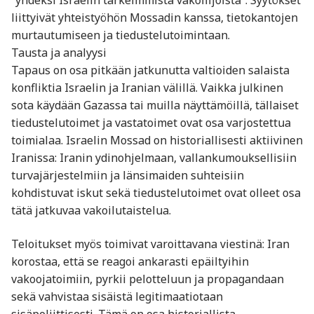
“yhdeksi Israelin tärkeimmistä vakoilijoista”. Syytökset
liittyivät yhteistyöhön Mossadin kanssa, tietokantojen
murtautumiseen ja tiedustelutoimintaan.
Tausta ja analyysi
Tapaus on osa pitkään jatkunutta valtioiden salaista
konfliktia Israelin ja Iranian välillä. Vaikka julkinen
sota käydään Gazassa tai muilla näyttämöillä, tällaiset
tiedustelutoimet ja vastatoimet ovat osa varjostettua
toimialaa. Israelin Mossad on historiallisesti aktiivinen
Iranissa: Iranin ydinohjelmaan, vallankumouksellisiin
turvajärjestelmiin ja länsimaiden suhteisiin
kohdistuvat iskut sekä tiedustelutoimet ovat olleet osa
tätä jatkuvaa vakoilutaistelua.
Teloitukset myös toimivat varoittavana viestinä: Iran
korostaa, että se reagoi ankarasti epäiltyihin
vakoojatoimiin, pyrkii pelotteluun ja propagandaan
sekä vahvistaa sisäistä legitimaatiotaan
sisäpoliittisesti. Tämä on osa historiallista