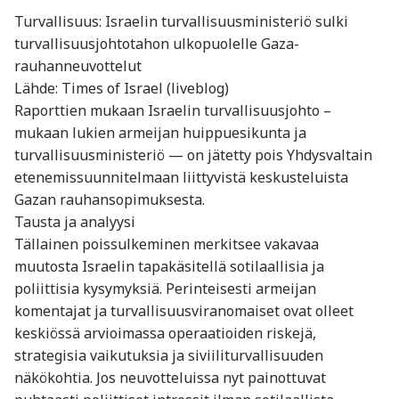
Turvallisuus: Israelin turvallisuusministeriö sulki
turvallisuusjohtotahon ulkopuolelle Gaza-
rauhanneuvottelut
Lähde: Times of Israel (liveblog)
Raporttien mukaan Israelin turvallisuusjohto –
mukaan lukien armeijan huippu­esikunta ja
turvallisuusministeriö — on jätetty pois Yhdysvaltain
etenemissuunnitelmaan liittyvistä keskusteluista
Gazan rauhansopimuksesta.
Tausta ja analyysi
Tällainen poissulkeminen merkitsee vakavaa
muutosta Israelin tapa­käsitellä sotilaallisia ja
poliittisia kysymyksiä. Perinteisesti armeijan
komentajat ja turvallisuusviranomaiset ovat olleet
keskiössä arvioimassa operaatioiden riskejä,
strategisia vaikutuksia ja siviiliturvallisuuden
näkökohtia. Jos neuvotteluissa nyt painottuvat