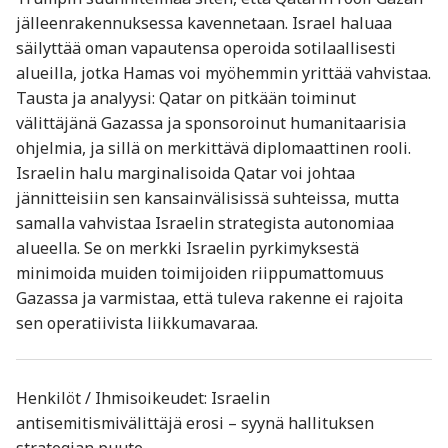
jälleenrakennuksessa kavennetaan. Israel haluaa
säilyttää oman vapautensa operoida sotilaallisesti
alueilla, jotka Hamas voi myöhemmin yrittää vahvistaa.
Tausta ja analyysi: Qatar on pitkään toiminut
välittäjänä Gazassa ja sponsoroinut humanitaarisia
ohjelmia, ja sillä on merkittävä diplomaattinen rooli.
Israelin halu marginalisoida Qatar voi johtaa
jännitteisiin sen kansainvälisissä suhteissa, mutta
samalla vahvistaa Israelin strategista autonomiaa
alueella. Se on merkki Israelin pyrkimyksestä
minimoida muiden toimijoiden riippumattomuus
Gazassa ja varmistaa, että tuleva rakenne ei rajoita
sen operatiivista liikkumavaraa.
Henkilöt / Ihmisoikeudet: Israelin
antisemitismivälittäjä erosi – syynä hallituksen
strategian puute