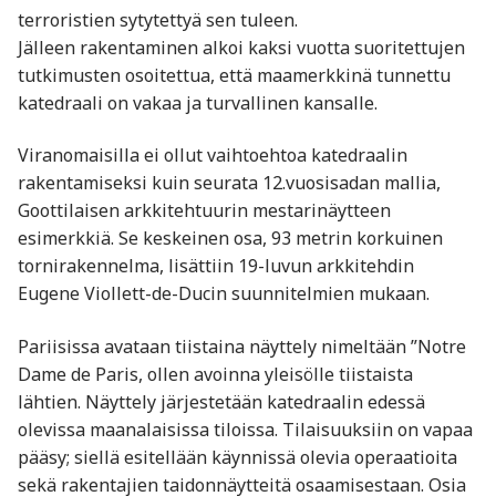
terroristien sytytettyä sen tuleen.
Jälleen rakentaminen alkoi kaksi vuotta suoritettujen
tutkimusten osoitettua, että maamerkkinä tunnettu
katedraali on vakaa ja turvallinen kansalle.
Viranomaisilla ei ollut vaihtoehtoa katedraalin
rakentamiseksi kuin seurata 12.vuosisadan mallia,
Goottilaisen arkkitehtuurin mestarinäytteen
esimerkkiä. Se keskeinen osa, 93 metrin korkuinen
tornirakennelma, lisättiin 19-luvun arkkitehdin
Eugene Viollett-de-Ducin suunnitelmien mukaan.
Pariisissa avataan tiistaina näyttely nimeltään ”Notre
Dame de Paris, ollen avoinna yleisölle tiistaista
lähtien. Näyttely järjestetään katedraalin edessä
olevissa maanalaisissa tiloissa. Tilaisuuksiin on vapaa
pääsy; siellä esitellään käynnissä olevia operaatioita
sekä rakentajien taidonnäytteitä osaamisestaan. Osia