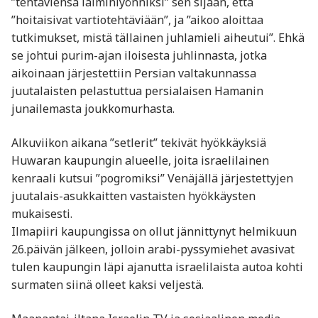
”tehtäviensä laiminlyönniksi” sen sijaan, että
”hoitaisivat vartiotehtäviään”, ja ”aikoo aloittaa
tutkimukset, mistä tällainen juhlamieli aiheutui”. Ehkä
se johtui purim-ajan iloisesta juhlinnasta, jotka
aikoinaan järjestettiin Persian valtakunnassa
juutalaisten pelastuttua persialaisen Hamanin
junailemasta joukkomurhasta.
Alkuviikon aikana ”setlerit” tekivät hyökkäyksiä
Huwaran kaupungin alueelle, joita israelilainen
kenraali kutsui ”pogromiksi” Venäjällä järjestettyjen
juutalais-asukkaitten vastaisten hyökkäysten
mukaisesti.
Ilmapiiri kaupungissa on ollut jännittynyt helmikuun
26.päivän jälkeen, jolloin arabi-pyssymiehet avasivat
tulen kaupungin läpi ajanutta israelilaista autoa kohti
surmaten siinä olleet kaksi veljestä.