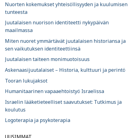
Nuorten kokemukset yhteisöllisyyden ja kuulumisen
tunteesta
Juutalaisen nuorison identiteetti nykypäivän
maailmassa
Miten nuoret ymmärtävät juutalaisen historiansa ja
sen vaikutuksen identiteettiinsä
Juutalaisen taiteen monimuotoisuus
Askenaasijuutalaiset – Historia, kulttuuri ja perintö
Tooran lukujaksot
Humanitaarinen vapaaehtoistyö Israelissa
Israelin lääketieteelliset saavutukset: Tutkimus ja
koulutus
Logoterapia ja psykoterapia
UUSIMMAT