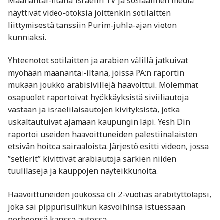
Maanantai-iltana Israelin TV ja sosiaalinen media
näyttivät video-otoksia joittenkin sotilaitten
liittymisestä tanssiin Purim-juhla-ajan vieton
kunniaksi.
Yhteenotot sotilaitten ja arabien välillä jatkuivat
myöhään maanantai-iltana, joissa PA:n raportin
mukaan joukko arabisiviilejä haavoittui. Molemmat
osapuolet raportoivat hyökkäyksistä siviiliautoja
vastaan ja israelilaisautojen kivityksistä, jotka
uskaltautuivat ajamaan kaupungin läpi. Yesh Din
raportoi useiden haavoittuneiden palestiinalaisten
etsivän hoitoa sairaaloista. Järjestö esitti videon, jossa
”setlerit” kivittivät arabiautoja särkien niiden
tuulilaseja ja kauppojen näyteikkunoita.
Haavoittuneiden joukossa oli 2-vuotias arabityttölapsi,
joka sai pippurisuihkun kasvoihinsa istuessaan
perheensä kanssa autossa.