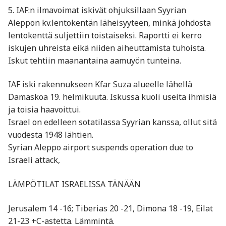
5. IAF:n ilmavoimat iskivät ohjuksillaan Syyrian
Aleppon kv.lentokentän läheisyyteen, minkä johdosta
lentokenttä suljettiin toistaiseksi. Raportti ei kerro
iskujen uhreista eikä niiden aiheuttamista tuhoista.
Iskut tehtiin maanantaina aamuyön tunteina.
IAF iski rakennukseen Kfar Suza alueelle lähellä
Damaskoa 19. helmikuuta. Iskussa kuoli useita ihmisiä
ja toisia haavoittui.
Israel on edelleen sotatilassa Syyrian kanssa, ollut sitä
vuodesta 1948 lähtien.
Syrian Aleppo airport suspends operation due to
Israeli attack,
LÄMPÖTILAT ISRAELISSA TÄNÄÄN
Jerusalem 14 -16; Tiberias 20 -21, Dimona 18 -19, Eilat
21-23 +C-astetta. Lämmintä.