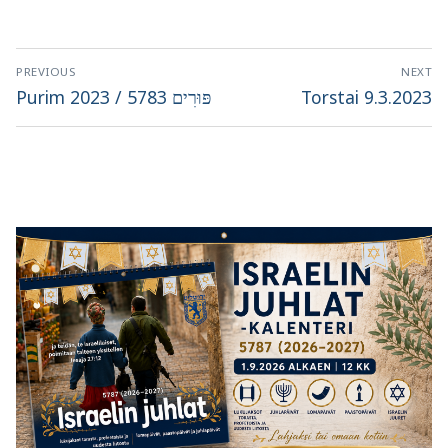
Artikkelien
PREVIOUS
NEXT
selaus
Previous
Next
Purim 2023 / פּוּרִים 5783
Torstai 9.3.2023
post:
post: