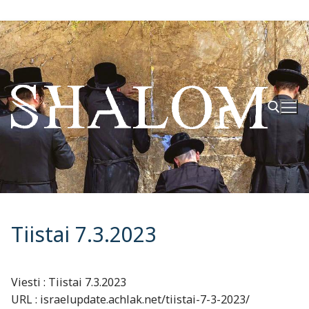
Hyppää
sisältöön
Hae:
Tiistai 7.3.2023
Viesti : Tiistai 7.3.2023
URL : israelupdate.achlak.net/tiistai-7-3-2023/