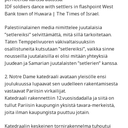
IDF soldiers dance with settlers in flashpoint West
Bank town of Huwara | The Times of Israel.
Palestiinalainen media nimittelee juutalaisia
”setlereiksi” selvittämättä, mitä sillä tarkoitetaan.
Täten Temppelivuoren väkivaltaisuuksiin
osallistuneita kutsutaan ”setlereiksi”, vaikka sinne
nousseilla juutalaisilla ei olisi mitään yhteyksiä
Juudean ja Samarian juutalaisten ”setlerien” kanssa.
2. Notre Dame katedraali avataan yleisölle ensi
joulukuussa lupaavat sen uudelleen rakentamisesta
vastaavat Pariisin virkailijat.
Katedraali rakennettiin 12.vuosisdadalla ja siitä on
tullut Pariisin kaupungin yksistä tavara-merkeistä,
joita ilman kaupungista puuttuu jotain.
Katedraalin keskeinen tornirakennelma tuhoutui