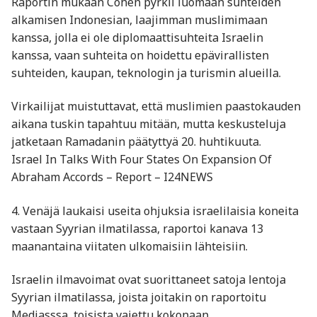
Raportin mukaan Cohen pyrkii luomaan suhteiden
alkamisen Indonesian, laajimman muslimimaan
kanssa, jolla ei ole diplomaattisuhteita Israelin
kanssa, vaan suhteita on hoidettu epävirallisten
suhteiden, kaupan, teknologin ja turismin alueilla.
Virkailijat muistuttavat, että muslimien paastokauden
aikana tuskin tapahtuu mitään, mutta keskusteluja
jatketaan Ramadanin päätyttyä 20. huhtikuuta.
Israel In Talks With Four States On Expansion Of
Abraham Accords – Report – I24NEWS
4. Venäjä laukaisi useita ohjuksia israelilaisia koneita
vastaan Syyrian ilmatilassa, raportoi kanava 13
maanantaina viitaten ulkomaisiin lähteisiin.
Israelin ilmavoimat ovat suorittaneet satoja lentoja
Syyrian ilmatilassa, joista joitakin on raportoitu
Mediasssa, toisista vaiettu kokonaan.