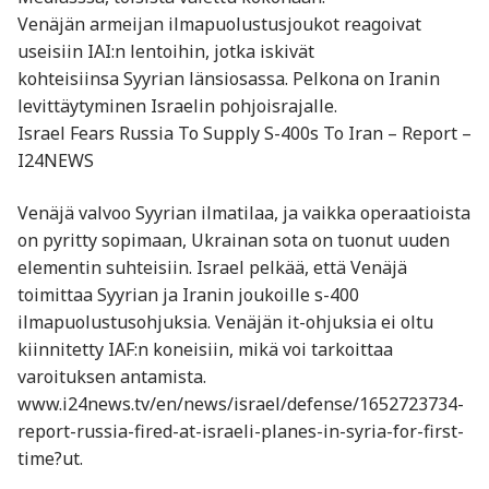
Venäjän armeijan ilmapuolustusjoukot reagoivat
useisiin IAI:n lentoihin, jotka iskivät
kohteisiinsa Syyrian länsiosassa. Pelkona on Iranin
levittäytyminen Israelin pohjoisrajalle.
Israel Fears Russia To Supply S-400s To Iran – Report –
I24NEWS
Venäjä valvoo Syyrian ilmatilaa, ja vaikka operaatioista
on pyritty sopimaan, Ukrainan sota on tuonut uuden
elementin suhteisiin. Israel pelkää, että Venäjä
toimittaa Syyrian ja Iranin joukoille s-400
ilmapuolustusohjuksia. Venäjän it-ohjuksia ei oltu
kiinnitetty IAF:n koneisiin, mikä voi tarkoittaa
varoituksen antamista.
www.i24news.tv/en/news/israel/defense/1652723734-
report-russia-fired-at-israeli-planes-in-syria-for-first-
time?ut.