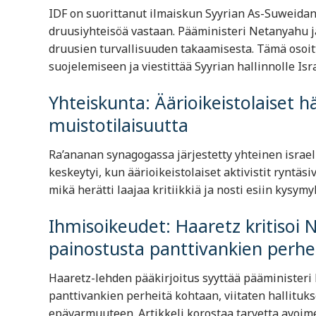
IDF on suorittanut ilmaiskun Syyrian As-Suweidan
druusiyhteisöä vastaan. Pääministeri Netanyahu j
druusien turvallisuuden takaamisesta. Tämä osoit
suojelemiseen ja viestittää Syyrian hallinnolle Isr
Yhteiskunta: Äärioikeistolaiset häi
muistotilaisuutta
Ra’ananan synagogassa järjestetty yhteinen israel
keskeytyi, kun äärioikeistolaiset aktivistit ryntäs
mikä herätti laajaa kritiikkiä ja nosti esiin kysym
Ihmisoikeudet: Haaretz kritisoi 
painostusta panttivankien perhe
Haaretz-lehden pääkirjoitus syyttää pääministeri
panttivankien perheitä kohtaan, viitaten hallitu
epävarmuuteen. Artikkeli korostaa tarvetta avoimell