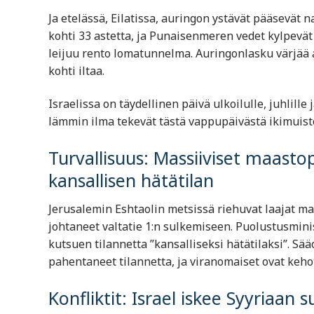
Ja etelässä, Eilatissa, auringon ystävät pääsevät
kohti 33 astetta, ja Punaisenmeren vedet kylpevät a
leijuu rento lomatunnelma. Auringonlasku värjää
kohti iltaa.
Israelissa on täydellinen päivä ulkoilulle, juhlille
lämmin ilma tekevät tästä vappupäivästä ikimuist
Turvallisuus: Massiiviset maasto
kansallisen hätätilan
Jerusalemin Eshtaolin metsissä riehuvat laajat ma
johtaneet valtatie 1:n sulkemiseen. Puolustusminis
kutsuen tilannetta ”kansalliseksi hätätilaksi”. Sä
pahentaneet tilannetta, ja viranomaiset ovat keho
Konfliktit: Israel iskee Syyriaan 