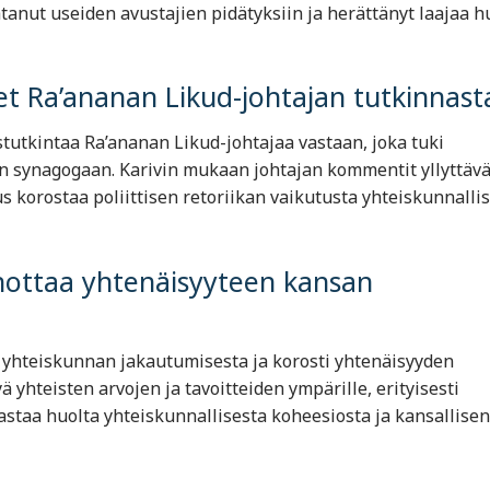
tanut useiden avustajien pidätyksiin ja herättänyt laajaa h
et Ra’ananan Likud-johtajan tutkinnast
stutkintaa Ra’ananan Likud-johtajaa vastaan, joka tuki
en synagogaan. Karivin mukaan johtajan kommentit yllyttävä
 korostaa poliittisen retoriikan vaikutusta yhteiskunnalli
ehottaa yhtenäisyyteen kansan
n yhteiskunnan jakautumisesta ja korosti yhtenäisyyden
ä yhteisten arvojen ja tavoitteiden ympärille, erityisesti
staa huolta yhteiskunnallisesta koheesiosta ja kansallisen