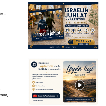
än –
.
5
emaa,