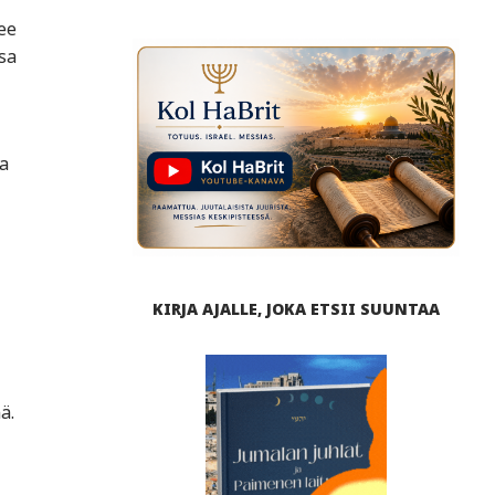
ee
sa
ja
KIRJA AJALLE, JOKA ETSII SUUNTAA
. ​