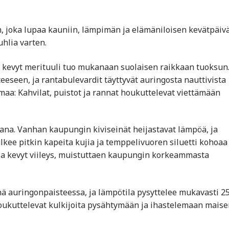
, joka lupaa kauniin, lämpimän ja elämäniloisen kevätpäiv
uhlia varten.
a kevyt merituuli tuo mukanaan suolaisen raikkaan tuoksun
eeseen, ja rantabulevardit täyttyvät auringosta nauttivista
aa: Kahvilat, puistot ja rannat houkuttelevat viettämään
na. Vanhan kaupungin kiviseinät heijastavat lämpöä, ja
lkee pitkin kapeita kujia ja temppelivuoren siluetti kohoaa
olla kevyt viileys, muistuttaen kaupungin korkeammasta
nä auringonpaisteessa, ja lämpötila pysyttelee mukavasti 2
oukuttelevat kulkijoita pysähtymään ja ihastelemaan mais