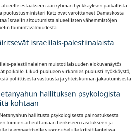
 alueelle estääkseen ääriryhmän hyökkäyksen paikallista
a puolustusministeri Katz ovat varoittaneet Damaskosta
taa Israelin sitoutumista alueellisten vähemmistöjen
aelin toimintavalmiudesta. ​
ritsevät israelilais-palestiinalaista
ilais-palestiinalainen muistotilaisuuden elokuvanäytös
ivät paikalle. Likud-puolueen virkamies puolusti hyökkäystä,
yksiä poliittisesta vastuusta ja yhteiskunnan jakautumisesta
Netanyahun hallituksen psykologista
itä kohtaan
 Netanyahun hallitusta psykologisesta painostuksesta
ksen toimien aiheuttamaan henkiseen rasitukseen ja
e ja empaattiselle vuoropuhelulle kriisitilanteissa. ​