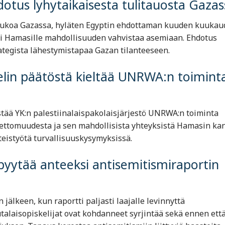
dotus lyhytaikaisesta tulitauosta Gazas
taukoa Gazassa, hyläten Egyptin ehdottaman kuuden kuuka
si Hamasille mahdollisuuden vahvistaa asemiaan. Ehdotus
ategista lähestymistapaa Gazan tilanteeseen. ​
raelin päätöstä kieltää UNRWA:n toimint
estää YK:n palestiinalaispakolaisjärjestö UNRWA:n toiminta
ettomuudesta ja sen mahdollisista yhteyksistä Hamasin kan
hteistyötä turvallisuuskysymyksissä.
 pyytää anteeksi antisemitismiraportin
 jälkeen, kun raportti paljasti laajalle levinnyttä
alaisopiskelijat ovat kohdanneet syrjintää sekä ennen ett