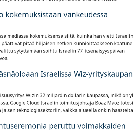
oo kokemuksistaan vankeudessa
ssa mediassa kokemuksensa siitä, kuinka hän vietti Israeli
 päättivät pitää hiljaisen hetken kunnioittaakseen kaatunei
valittu sytyttämään soihtu Israelin 77. itsenäisyyspäivän
oa. ​
äsnäoloaan Israelissa Wiz-yrityskaupan
isuusyritys Wizin 32 miljardin dollarin kaupassa, mikä on y
ssa. Google Cloud Israelin toimitusjohtaja Boaz Maoz totesi
ja sen teknologiasektoriin, vaikka alueella onkin haasteita. 
oihtuseremonia peruttu voimakkaiden