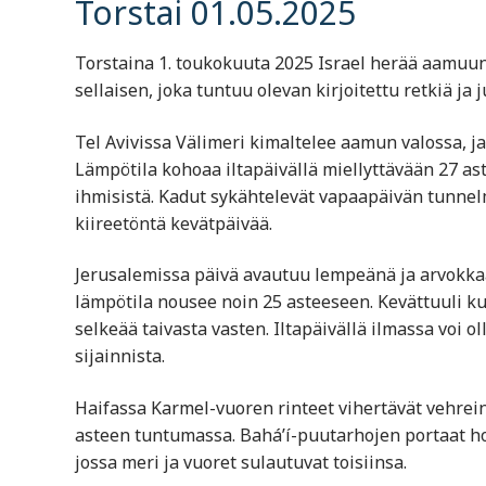
Torstai 01.05.2025
Torstaina 1. toukokuuta 2025 Israel herää aamuun
sellaisen, joka tuntuu olevan kirjoitettu retkiä ja j
Tel Avivissa Välimeri kimaltelee aamun valossa, j
Lämpötila kohoaa iltapäivällä miellyttävään 27 ast
ihmisistä. Kadut sykähtelevät vapaapäivän tunnelm
kiireetöntä kevätpäivää.
Jerusalemissa päivä avautuu lempeänä ja arvokkaa
lämpötila nousee noin 25 asteeseen. Kevättuuli ku
selkeää taivasta vasten. Iltapäivällä ilmassa voi 
sijainnista.
Haifassa Karmel-vuoren rinteet vihertävät vehrei
asteen tuntumassa. Bahá’í-puutarhojen portaat h
jossa meri ja vuoret sulautuvat toisiinsa.