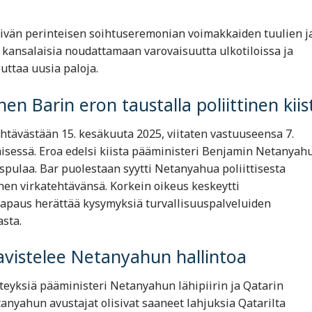
äivän perinteisen soihtuseremonian voimakkaiden tuulien j
t kansalaisia noudattamaan varovaisuutta ulkotiloissa ja
uttaa uusia paloja. ​
nen Barin eron taustalla poliittinen kiis
ehtävästään 15. kesäkuuta 2025, viitaten vastuuseensa 7.
sessä. Eroa edelsi kiista pääministeri Benjamin Netanyah
uspulaa. Bar puolestaan syytti Netanyahua poliittisesta
änen virkatehtävänsä. Korkein oikeus keskeytti
 Tapaus herättää kysymyksiä turvallisuuspalveluiden
asta.
ravistelee Netanyahun hallintoa
hteyksiä pääministeri Netanyahun lähipiirin ja Qatarin
etanyahun avustajat olisivat saaneet lahjuksia Qatarilta