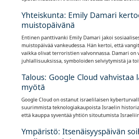
Yhteiskunta: Emily Damari kert
muistopäivänä
Entinen panttivanki Emily Damari jakoi sosiaalise
muistopäivää vankeudessa. Hän kertoi, että vangit
vaikka olivat terroristien valvonnassa. Damari on 
juhlallisuuksissa, symboloiden selviytymistä ja toiv
Talous: Google Cloud vahvistaa l
myötä
Google Cloud on ostanut israelilaisen kyberturvall
suurimmista teknologiakaupoista Israelin historia
että kauppa syventää yhtiön sitoutumista Israeliin 
Ympäristö: Itsenäisyyspäivän s