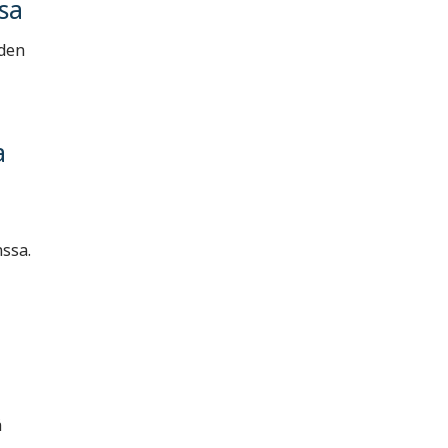
sa
uden
a
ssa.
ä