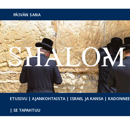
Hyppää
PÄIVÄN SANA
sisältöön
ETUSIVU
| AJANKOHTAISTA
| ISRAEL JA KANSA
| KADONNEE
| SE TAPAHTUU