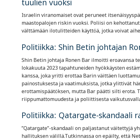
tuulien vuoksi
Israelin viranomaiset ovat peruneet itsenäisyysp
maastopalojen riskin vuoksi. Poliisi on kehottanu
välttämään ilotulitteiden käyttöä, jotka voivat aihe
Politiikka: Shin Betin johtajan Ro
Shin Betin johtaja Ronen Bar ilmoitti eroavansa t
lokakuuta 2023 tapahtuneiden hyökkäysten estämi
kanssa, joka yritti erottaa Barin väittäen luottam
painostuksesta ja vaatimuksista, jotka ylittivät h
erottamispäätöksen, mutta Bar päätti silti erota.
riippumattomuudesta ja poliittisesta vaikutusvall
Politiikka: Qatargate-skandaali 
”Qatargate”-skandaali on paljastanut väitettyjä y
hallituksen välillä.Tutkinnassa on epäilty, että N