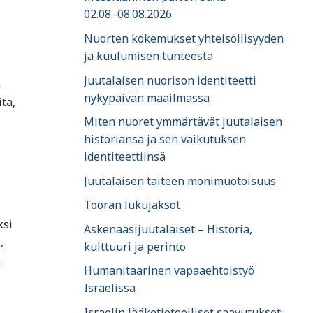
02.08.-08.08.2026
Nuorten kokemukset yhteisöllisyyden
ja kuulumisen tunteesta
Juutalaisen nuorison identiteetti
n
nykypäivän maailmassa
ta,
Miten nuoret ymmärtävät juutalaisen
historiansa ja sen vaikutuksen
identiteettiinsä
Juutalaisen taiteen monimuotoisuus
Tooran lukujaksot
ksi
Askenaasijuutalaiset – Historia,
,
kulttuuri ja perintö
​
Humanitaarinen vapaaehtoistyö
Israelissa
Israelin lääketieteelliset saavutukset: