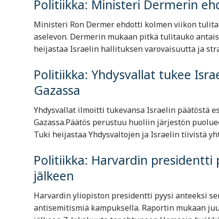
Politiikka: Ministeri Dermerin eh
Ministeri Ron Dermer ehdotti kolmen viikon tuli
aselevon. Dermerin mukaan pitkä tulitauko antai
heijastaa Israelin hallituksen varovaisuutta ja str
Politiikka: Yhdysvallat tukee Is
Gazassa
Yhdysvallat ilmoitti tukevansa Israelin päätöstä 
Gazassa.Päätös perustuu huoliin järjestön puolue
Tuki heijastaa Yhdysvaltojen ja Israelin tiivistä y
Politiikka: Harvardin presidentti
jälkeen
Harvardin yliopiston presidentti pyysi anteeksi sen
antisemitismiä kampuksella. Raportin mukaan juut