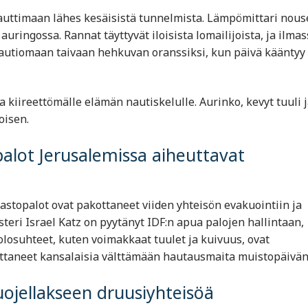
 nauttimaan lähes kesäisistä tunnelmista. Lämpömittari nous
uringossa. Rannat täyttyvät iloisista lomailijoista, ja ilmas
 autiomaan taivaan hehkuvan oranssiksi, kun päivä kääntyy
 ja kiireettömälle elämän nautiskelulle. Aurinko, kevyt tuuli 
oisen.
palot Jerusalemissa aiheuttavat
astopalot ovat pakottaneet viiden yhteisön evakuointiin ja
teri Israel Katz on pyytänyt IDF:n apua palojen hallintaan,
äolosuhteet, kuten voimakkaat tuulet ja kuivuus, ovat
ttaneet kansalaisia välttämään hautausmaita muistopäivänä
suojellakseen druusiyhteisöä