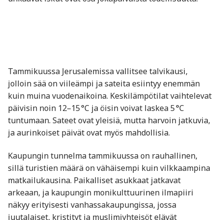
Tammikuussa Jerusalemissa vallitsee talvikausi,
jolloin sää on viileämpi ja sateita esiintyy enemmän
kuin muina vuodenaikoina. Keskilämpötilat vaihtelevat
päivisin noin 12–15 °C ja öisin voivat laskea 5 °C
tuntumaan. Sateet ovat yleisiä, mutta harvoin jatkuvia,
ja aurinkoiset päivät ovat myös mahdollisia.
Kaupungin tunnelma tammikuussa on rauhallinen,
sillä turistien määrä on vähäisempi kuin vilkkaampina
matkailukausina. Paikalliset asukkaat jatkavat
arkeaan, ja kaupungin monikulttuurinen ilmapiiri
näkyy erityisesti vanhassakaupungissa, jossa
juutalaiset, kristityt ja muslimiyhteisöt elävät