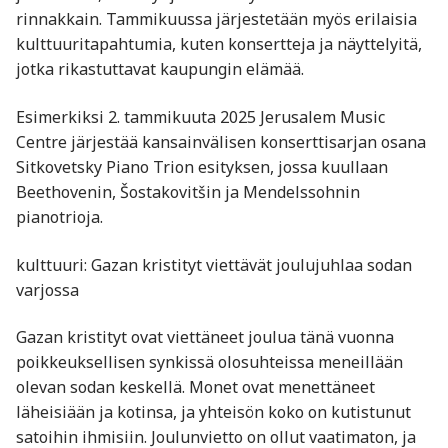
rinnakkain. Tammikuussa järjestetään myös erilaisia
kulttuuritapahtumia, kuten konsertteja ja näyttelyitä,
jotka rikastuttavat kaupungin elämää.
Esimerkiksi 2. tammikuuta 2025 Jerusalem Music
Centre järjestää kansainvälisen konserttisarjan osana
Sitkovetsky Piano Trion esityksen, jossa kuullaan
Beethovenin, Šostakovitšin ja Mendelssohnin
pianotrioja.
kulttuuri: Gazan kristityt viettävät joulujuhlaa sodan
varjossa
Gazan kristityt ovat viettäneet joulua tänä vuonna
poikkeuksellisen synkissä olosuhteissa meneillään
olevan sodan keskellä. Monet ovat menettäneet
läheisiään ja kotinsa, ja yhteisön koko on kutistunut
satoihin ihmisiin. Joulunvietto on ollut vaatimaton, ja