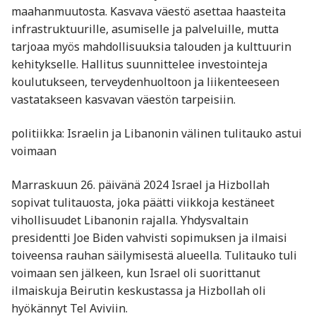
maahanmuutosta. Kasvava väestö asettaa haasteita
infrastruktuurille, asumiselle ja palveluille, mutta
tarjoaa myös mahdollisuuksia talouden ja kulttuurin
kehitykselle. Hallitus suunnittelee investointeja
koulutukseen, terveydenhuoltoon ja liikenteeseen
vastatakseen kasvavan väestön tarpeisiin.
politiikka: Israelin ja Libanonin välinen tulitauko astui
voimaan
Marraskuun 26. päivänä 2024 Israel ja Hizbollah
sopivat tulitauosta, joka päätti viikkoja kestäneet
vihollisuudet Libanonin rajalla. Yhdysvaltain
presidentti Joe Biden vahvisti sopimuksen ja ilmaisi
toiveensa rauhan säilymisestä alueella. Tulitauko tuli
voimaan sen jälkeen, kun Israel oli suorittanut
ilmaiskuja Beirutin keskustassa ja Hizbollah oli
hyökännyt Tel Aviviin.