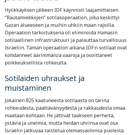
Hyökkäyksen jälkeen IDF käynnisti laajamittaisen
”Rautamiekkojen” sotilasoperaation, joka keskittyi
Gazan alueeseen ja muihin uhkiin maan rajoilla.
Operaation tarkoituksena oli eliminoida Hamasin
sotilaallinen infrastruktuuri ja palauttaa turvallisuus
Israeliin. Tämän operaation aikana IDF:n sotilaat ovat
kohdanneet äärimmäisiä vaaroja ja osoittaneet
poikkeuksellista rohkeutta.
Sotilaiden uhraukset ja
muistaminen
Jokainen 825 kaatuneesta sotilaasta on tarina
rohkeudesta, päättäväisyydestä ja rakkaudesta omaa
maataan kohtaan. He jättivät taakseen perheitä,
ystäviä ja unelmia, mutta heidän uhrinsa ovat osa
Israelin jatkuvaa taistelua olemassaolonsa puolesta.