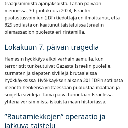
traagisimmista ajanjaksoista. Tähän päivään
mennessä, 30. joulukuuta 2024, Israelin
puolustusvoimien (IDF) tiedottaja on ilmoittanut, että
825 sotilasta on kaatunut taisteluissa Israelin
olemassaolon puolesta eri rintamilla.
Lokakuun 7. päivän tragedia
Hamasin hyökkäys alkoi varhain aamulla, kun
terroristit tunkeutuivat Gazasta Israelin puolelle,
surmaten ja siepaten siviilejä brutaaleissa
hyökkäyksissä. Hyökkäyksen aikana 301 IDF:n sotilasta
menetti henkensä yrittäessään puolustaa maataan ja
suojella siviilejä. Tämä päivä tunnetaan Israelissa
yhtenä verisimmistä iskuista maan historiassa.
”Rautamiekkojen” operaatio ja
jatkuva taistelu