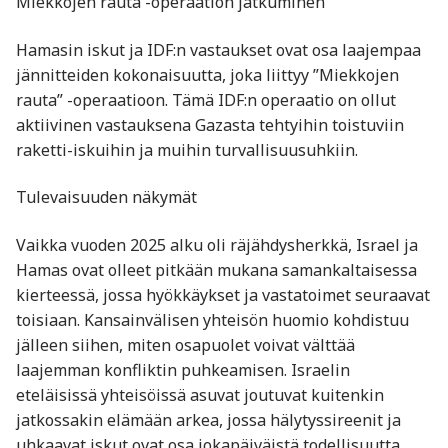
Miekkojen rauta -operaation jatkuminen
Hamasin iskut ja IDF:n vastaukset ovat osa laajempaa
jännitteiden kokonaisuutta, joka liittyy ”Miekkojen
rauta” -operaatioon. Tämä IDF:n operaatio on ollut
aktiivinen vastauksena Gazasta tehtyihin toistuviin
raketti-iskuihin ja muihin turvallisuusuhkiin.
Tulevaisuuden näkymät
Vaikka vuoden 2025 alku oli räjähdysherkkä, Israel ja
Hamas ovat olleet pitkään mukana samankaltaisessa
kierteessä, jossa hyökkäykset ja vastatoimet seuraavat
toisiaan. Kansainvälisen yhteisön huomio kohdistuu
jälleen siihen, miten osapuolet voivat välttää
laajemman konfliktin puhkeamisen. Israelin
eteläisissä yhteisöissä asuvat joutuvat kuitenkin
jatkossakin elämään arkea, jossa hälytyssireenit ja
uhkaavat iskut ovat osa jokapäiväistä todellisuutta.