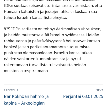
IDF:n sotilaat seisovat eturintamassa, varmistaen, että
Hamasin kaltaisten järjestöjen uhka ei koskaan saa
tuhota Israelin kansallista eheyttä.
825 IDF:n sotilasta on tehnyt äärimmäisen uhrauksen,
ja heidän muistonsa elää Israelin sydämessä. Heidän
rohkeutensa ja päättäväisyytensä heijastavat kansan
henkeä ja sen periksiantamatonta sitoutumista
puolustaa olemassaoloaan. Israelin kansa jatkaa
näiden sankarien kunnioittamista ja pyrkii
rakentamaan turvallista tulevaisuutta heidän
muistonsa inspiroimana.
Artikkelien
PREVIOUS
NEXT
selaus
Previous
Next
Bar Kokhban hahmo ja
Perjantai 03.01.2025
post:
post:
kapina – Arkeologian