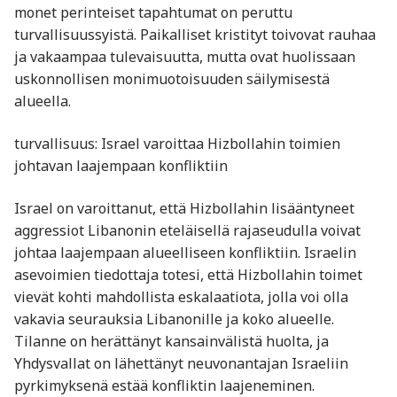
monet perinteiset tapahtumat on peruttu
turvallisuussyistä. Paikalliset kristityt toivovat rauhaa
ja vakaampaa tulevaisuutta, mutta ovat huolissaan
uskonnollisen monimuotoisuuden säilymisestä
alueella.
turvallisuus: Israel varoittaa Hizbollahin toimien
johtavan laajempaan konfliktiin
Israel on varoittanut, että Hizbollahin lisääntyneet
aggressiot Libanonin eteläisellä rajaseudulla voivat
johtaa laajempaan alueelliseen konfliktiin. Israelin
asevoimien tiedottaja totesi, että Hizbollahin toimet
vievät kohti mahdollista eskalaatiota, jolla voi olla
vakavia seurauksia Libanonille ja koko alueelle.
Tilanne on herättänyt kansainvälistä huolta, ja
Yhdysvallat on lähettänyt neuvonantajan Israeliin
pyrkimyksenä estää konfliktin laajeneminen.