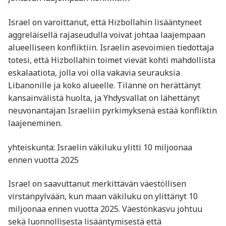
Israel on varoittanut, että Hizbollahin lisääntyneet
aggreläisellä rajaseudulla voivat johtaa laajempaan
alueelliseen konfliktiin. Israelin asevoimien tiedottaja
totesi, että Hizbollahin toimet vievät kohti mahdollista
eskalaatiota, jolla voi olla vakavia seurauksia
Libanonille ja koko alueelle. Tilanne on herättänyt
kansainvälistä huolta, ja Yhdysvallat on lähettänyt
neuvonantajan Israeliin pyrkimyksenä estää konfliktin
laajeneminen.
yhteiskunta: Israelin väkiluku ylitti 10 miljoonaa
ennen vuotta 2025
Israel on saavuttanut merkittävän väestöllisen
virstanpylvään, kun maan väkiluku on ylittänyt 10
miljoonaa ennen vuotta 2025. Väestönkasvu johtuu
sekä luonnollisesta lisääntymisestä että