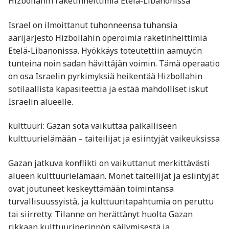
Hizbollahin raketinheittimiä Etelä-Libanonissa
Israel on ilmoittanut tuhonneensa tuhansia
äärijärjestö Hizbollahin operoimia raketinheittimiä
Etelä-Libanonissa. Hyökkäys toteutettiin aamuyön
tunteina noin sadan hävittäjän voimin. Tämä operaatio
on osa Israelin pyrkimyksiä heikentää Hizbollahin
sotilaallista kapasiteettia ja estää mahdolliset iskut
Israelin alueelle.
kulttuuri: Gazan sota vaikuttaa paikalliseen
kulttuurielämään – taiteilijat ja esiintyjät vaikeuksissa
Gazan jatkuva konflikti on vaikuttanut merkittävästi
alueen kulttuurielämään. Monet taiteilijat ja esiintyjät
ovat joutuneet keskeyttämään toimintansa
turvallisuussyistä, ja kulttuuritapahtumia on peruttu
tai siirretty. Tilanne on herättänyt huolta Gazan
rikkaan kulttuuriperinnön säilymisestä ja