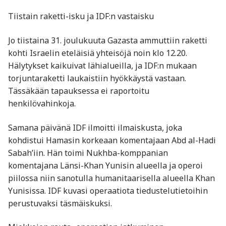
Tiistain raketti-isku ja IDF:n vastaisku
Jo tiistaina 31. joulukuuta Gazasta ammuttiin raketti
kohti Israelin eteläisiä yhteisöjä noin klo 12.20.
Hälytykset kaikuivat lähialueilla, ja IDF:n mukaan
torjuntaraketti laukaistiin hyökkäystä vastaan.
Tässäkään tapauksessa ei raportoitu
henkilövahinkoja.
Samana päivänä IDF ilmoitti ilmaiskusta, joka
kohdistui Hamasin korkeaan komentajaan Abd al-Hadi
Sabah’iin. Hän toimi Nukhba-komppanian
komentajana Länsi-Khan Yunisin alueella ja operoi
piilossa niin sanotulla humanitaarisella alueella Khan
Yunisissa. IDF kuvasi operaatiota tiedustelutietoihin
perustuvaksi täsmäiskuksi.