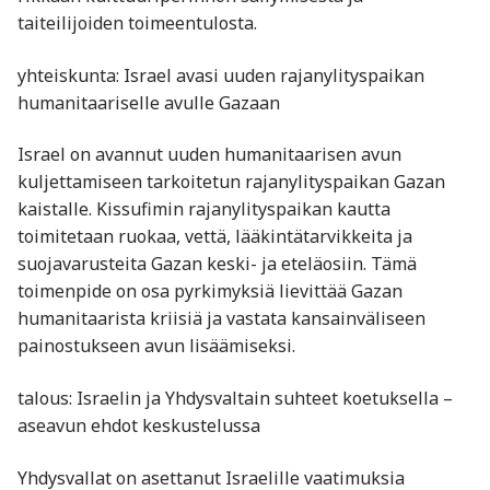
taiteilijoiden toimeentulosta.
yhteiskunta: Israel avasi uuden rajanylityspaikan
humanitaariselle avulle Gazaan
Israel on avannut uuden humanitaarisen avun
kuljettamiseen tarkoitetun rajanylityspaikan Gazan
kaistalle. Kissufimin rajanylityspaikan kautta
toimitetaan ruokaa, vettä, lääkintätarvikkeita ja
suojavarusteita Gazan keski- ja eteläosiin. Tämä
toimenpide on osa pyrkimyksiä lievittää Gazan
humanitaarista kriisiä ja vastata kansainväliseen
painostukseen avun lisäämiseksi.
talous: Israelin ja Yhdysvaltain suhteet koetuksella –
aseavun ehdot keskustelussa
Yhdysvallat on asettanut Israelille vaatimuksia