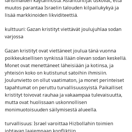
länsimaiden käytännöstä. Asiantuntijat uskovat, että
muutos parantaa Israelin talouden kilpailukykyä ja
lisää markkinoiden likviditeettiä.
kulttuuri: Gazan kristityt viettävät joulujuhlaa sodan
varjossa
Gazan kristityt ovat viettäneet joulua tänä vuonna
poikkeuksellisen synkissä llään olevan sodan keskellä.
Monet ovat menettäneet läheisiään ja kotinsa, ja
yhteisön koko on kutistunut satoihin ihmisiin.
Joulunvietto on ollut vaatimaton, ja monet perinteiset
tapahtumat on peruttu turvallisuussyistä. Paikalliset
kristityt toivovat rauhaa ja vakaampaa tulevaisuutta,
mutta ovat huolissaan uskonnollisen
monimuotoisuuden säilymisestä alueella.
turvallisuus: Israel varoittaa Hizbollahin toimien
johtavan laajempaan konfliktiin