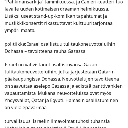
”Pähkinänsärkijä” tammikuussa, ja Cameri-teatteri tuo
lavalle uuden kotimaisen draaman helmikuussa.
Lisäksi useat stand-up-komiikan tapahtumat ja
musiikkikonsertit rikastuttavat kulttuuritarjontaa
ympäri maata.
politiikka: Israel osallistuu tulitaukoneuvotteluihin
Dohassa – tavoitteena rauha Gazassa
Israel on vahvistanut osallistuvansa Gazan
tulitaukoneuvotteluihin, jotka järjestetään Qatarin
pääkaupungissa Dohassa. Neuvottelujen tavoitteena
on saavuttaa aselepo Gazassa ja edistää panttivankien
vapauttamista. Mukana neuvotteluissa ovat myös
Yhdysvallat, Qatar ja Egypti. Hamasin osallistuminen
on vielä epävarmaa.
turvallisuus: Israelin ilmavoimat tuhosi tuhansia