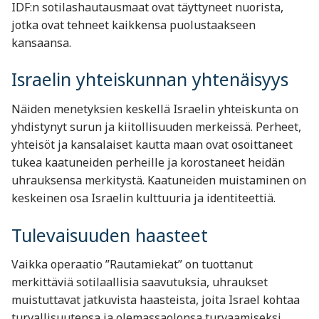
IDF:n sotilashautausmaat ovat täyttyneet nuorista,
jotka ovat tehneet kaikkensa puolustaakseen
kansaansa.
Israelin yhteiskunnan yhtenäisyys
Näiden menetyksien keskellä Israelin yhteiskunta on
yhdistynyt surun ja kiitollisuuden merkeissä. Perheet,
yhteisöt ja kansalaiset kautta maan ovat osoittaneet
tukea kaatuneiden perheille ja korostaneet heidän
uhrauksensa merkitystä. Kaatuneiden muistaminen on
keskeinen osa Israelin kulttuuria ja identiteettiä.
Tulevaisuuden haasteet
Vaikka operaatio ”Rautamiekat” on tuottanut
merkittäviä sotilaallisia saavutuksia, uhraukset
muistuttavat jatkuvista haasteista, joita Israel kohtaa
turvallisuutensa ja olemassaolonsa turvaamiseksi.