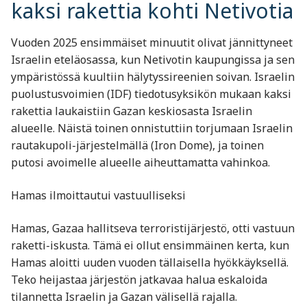
kaksi rakettia kohti Netivotia
Vuoden 2025 ensimmäiset minuutit olivat jännittyneet
Israelin eteläosassa, kun Netivotin kaupungissa ja sen
ympäristössä kuultiin hälytyssireenien soivan. Israelin
puolustusvoimien (IDF) tiedotusyksikön mukaan kaksi
rakettia laukaistiin Gazan keskiosasta Israelin
alueelle. Näistä toinen onnistuttiin torjumaan Israelin
rautakupoli-järjestelmällä (Iron Dome), ja toinen
putosi avoimelle alueelle aiheuttamatta vahinkoa.
Hamas ilmoittautui vastuulliseksi
Hamas, Gazaa hallitseva terroristijärjestö, otti vastuun
raketti-iskusta. Tämä ei ollut ensimmäinen kerta, kun
Hamas aloitti uuden vuoden tällaisella hyökkäyksellä.
Teko heijastaa järjestön jatkavaa halua eskaloida
tilannetta Israelin ja Gazan välisellä rajalla.