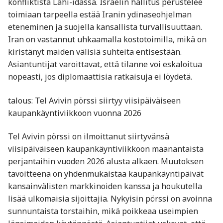
konfliktista Lähi-idässä. Israelin hallitus perustelee
toimiaan tarpeella estää Iranin ydinaseohjelman
eteneminen ja suojella kansallista turvallisuuttaan.
Iran on vastannut uhkaamalla kostotoimilla, mikä on
kiristänyt maiden välisiä suhteita entisestään.
Asiantuntijat varoittavat, että tilanne voi eskaloitua
nopeasti, jos diplomaattisia ratkaisuja ei löydetä.
talous: Tel Avivin pörssi siirtyy viisipäiväiseen
kaupankäyntiviikkoon vuonna 2026
Tel Avivin pörssi on ilmoittanut siirtyvänsä
viisipäiväiseen kaupankäyntiviikkoon maanantaista
perjantaihin vuoden 2026 alusta alkaen. Muutoksen
tavoitteena on yhdenmukaistaa kaupankäyntipäivät
kansainvälisten markkinoiden kanssa ja houkutella
lisää ulkomaisia sijoittajia. Nykyisin pörssi on avoinna
sunnuntaista torstaihin, mikä poikkeaa useimpien