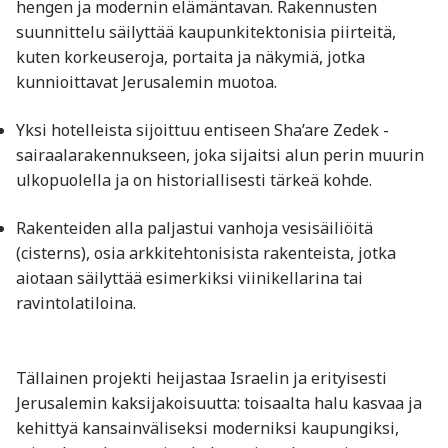
hengen ja modernin elämäntavan. Rakennusten
suunnittelu säilyttää kaupunkitektonisia piirteitä,
kuten korkeuseroja, portaita ja näkymiä, jotka
kunnioittavat Jerusalemin muotoa.
Yksi hotelleista sijoittuu entiseen Sha’are Zedek -
sairaalarakennukseen, joka sijaitsi alun perin muurin
ulkopuolella ja on historiallisesti tärkeä kohde.
Rakenteiden alla paljastui vanhoja vesisäiliöitä
(cisterns), osia arkkitehtonisista rakenteista, jotka
aiotaan säilyttää esimerkiksi viinikellarina tai
ravintolatiloina.
Tällainen projekti heijastaa Israelin ja erityisesti
Jerusalemin kaksijakoisuutta: toisaalta halu kasvaa ja
kehittyä kansainväliseksi moderniksi kaupungiksi,