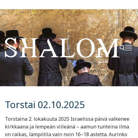
Hyppää
sisältöön
Hae:
Torstai 02.10.2025
Torstaina 2. lokakuuta 2025 Israelissa päivä valkenee
kirkkaana ja lempeän viileänä – aamun tunteina ilma
on raikas, lämpötila vain noin 16–18 astetta. Aurinko