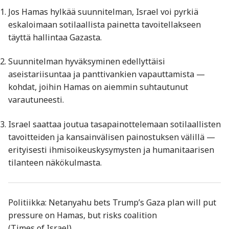
Jos Hamas hylkää suunnitelman, Israel voi pyrkiä
eskaloimaan sotilaallista painetta tavoitellakseen
täyttä hallintaa Gazasta.
Suunnitelman hyväksyminen edellyttäisi
aseistariisuntaa ja panttivankien vapauttamista —
kohdat, joihin Hamas on aiemmin suhtautunut
varautuneesti.
Israel saattaa joutua tasapainottelemaan sotilaallisten
tavoitteiden ja kansainvälisen painostuksen välillä —
erityisesti ihmisoikeuskysymysten ja humanitaarisen
tilanteen näkökulmasta.
Politiikka: Netanyahu bets Trump’s Gaza plan will put
pressure on Hamas, but risks coalition
(Times of Israel)