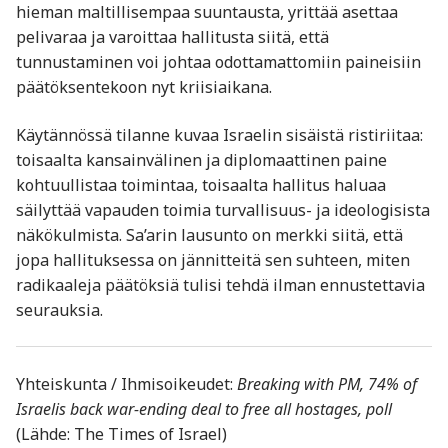
hieman maltillisempaa suuntausta, yrittää asettaa
pelivaraa ja varoittaa hallitusta siitä, että
tunnustaminen voi johtaa odottamattomiin paineisiin
päätöksentekoon nyt kriisiaikana.
Käytännössä tilanne kuvaa Israelin sisäistä ristiriitaa:
toisaalta kansainvälinen ja diplomaattinen paine
kohtuullistaa toimintaa, toisaalta hallitus haluaa
säilyttää vapauden toimia turvallisuus- ja ideologisista
näkökulmista. Sa’arin lausunto on merkki siitä, että
jopa hallituksessa on jännitteitä sen suhteen, miten
radikaaleja päätöksiä tulisi tehdä ilman ennustettavia
seurauksia.
Yhteiskunta / Ihmisoikeudet:
Breaking with PM, 74% of
Israelis back war-ending deal to free all hostages, poll
(Lähde: The Times of Israel)