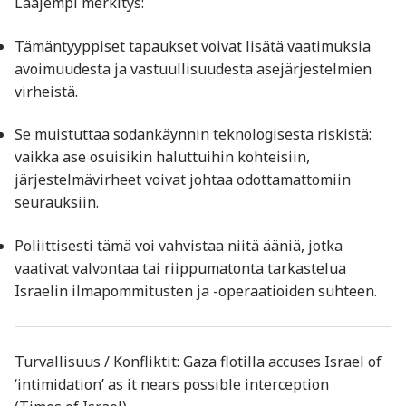
Laajempi merkitys:
Tämäntyyppiset tapaukset voivat lisätä vaatimuksia
avoimuudesta ja vastuullisuudesta asejärjestelmien
virheistä.
Se muistuttaa sodankäynnin teknologisesta riskistä:
vaikka ase osuisikin haluttuihin kohteisiin,
järjestelmävirheet voivat johtaa odottamattomiin
seurauksiin.
Poliittisesti tämä voi vahvistaa niitä ääniä, jotka
vaativat valvontaa tai riippumatonta tarkastelua
Israelin ilmapommitusten ja -operaatioiden suhteen.
Turvallisuus / Konfliktit: Gaza flotilla accuses Israel of
‘intimidation’ as it nears possible interception