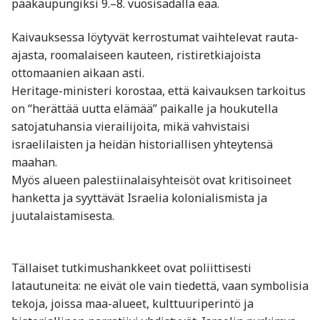
pääkaupungiksi 9.–8. vuosisadalla eaa.
Kaivauksessa löytyvät kerrostumat vaihtelevat rauta-
ajasta, roomalaiseen kauteen, ristiretkiajoista
ottomaanien aikaan asti.
Heritage-ministeri korostaa, että kaivauksen tarkoitus
on “herättää uutta elämää” paikalle ja houkutella
satojatuhansia vierailijoita, mikä vahvistaisi
israelilaisten ja heidän historiallisen yhteytensä
maahan.
Myös alueen palestiinalaisyhteisöt ovat kritisoineet
hanketta ja syyttävät Israelia kolonialismista ja
juutalaistamisesta.
Tällaiset tutkimushankkeet ovat poliittisesti
latautuneita: ne eivät ole vain tiedettä, vaan symbolisia
tekoja, joissa maa-alueet, kulttuuriperintö ja