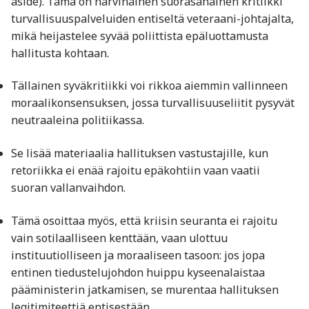
aside). Tämä on harvinainen suorasanainen kritiikki
turvallisuuspalveluiden entiseltä veteraani-johtajalta,
mikä heijastelee syvää poliittista epäluottamusta
hallitusta kohtaan.
Tällainen syväkritiikki voi rikkoa aiemmin vallinneen
moraalikonsensuksen, jossa turvallisuuseliitit pysyvät
neutraaleina politiikassa.
Se lisää materiaalia hallituksen vastustajille, kun
retoriikka ei enää rajoitu epäkohtiin vaan vaatii
suoran vallanvaihdon.
Tämä osoittaa myös, että kriisin seuranta ei rajoitu
vain sotilaalliseen kenttään, vaan ulottuu
instituutiolliseen ja moraaliseen tasoon: jos jopa
entinen tiedustelujohdon huippu kyseenalaistaa
pääministerin jatkamisen, se murentaa hallituksen
legitimiteettiä entisestään.