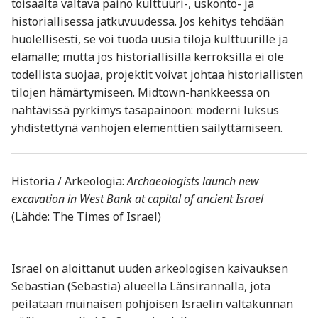
toisaalta valtava paino kulttuuri-, uskonto- ja
historiallisessa jatkuvuudessa. Jos kehitys tehdään
huolellisesti, se voi tuoda uusia tiloja kulttuurille ja
elämälle; mutta jos historiallisilla kerroksilla ei ole
todellista suojaa, projektit voivat johtaa historiallisten
tilojen hämärtymiseen. Midtown-hankkeessa on
nähtävissä pyrkimys tasapainoon: moderni luksus
yhdistettynä vanhojen elementtien säilyttämiseen.
Historia / Arkeologia:
Archaeologists launch new
excavation in West Bank at capital of ancient Israel
(Lähde: The Times of Israel)
Israel on aloittanut uuden arkeologisen kaivauksen
Sebastian (Sebastia) alueella Länsirannalla, jota
peilataan muinaisen pohjoisen Israelin valtakunnan