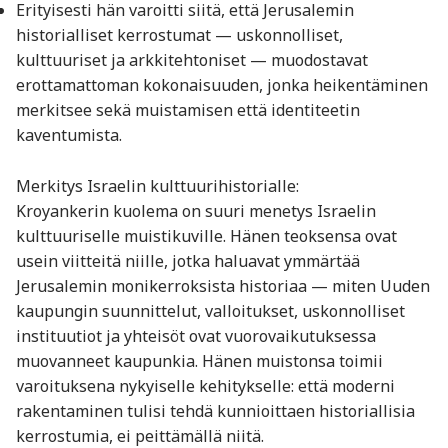
Erityisesti hän varoitti siitä, että Jerusalemin
historialliset kerrostumat — uskonnolliset,
kulttuuriset ja arkkitehtoniset — muodostavat
erottamattoman kokonaisuuden, jonka heikentäminen
merkitsee sekä muistamisen että identiteetin
kaventumista.
Merkitys Israelin kulttuurihistorialle:
Kroyankerin kuolema on suuri menetys Israelin
kulttuuriselle muistikuville. Hänen teoksensa ovat
usein viitteitä niille, jotka haluavat ymmärtää
Jerusalemin monikerroksista historiaa — miten Uuden
kaupungin suunnittelut, valloitukset, uskonnolliset
instituutiot ja yhteisöt ovat vuorovaikutuksessa
muovanneet kaupunkia. Hänen muistonsa toimii
varoituksena nykyiselle kehitykselle: että moderni
rakentaminen tulisi tehdä kunnioittaen historiallisia
kerrostumia, ei peittämällä niitä.