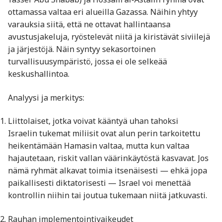
ottamassa valtaa eri alueilla Gazassa. Näihin yhtyy
varauksia siitä, että ne ottavat hallintaansa
avustusjakeluja, ryöstelevät niitä ja kiristävät siviilejä
ja järjestöjä. Näin syntyy sekasortoinen
turvallisuusympäristö, jossa ei ole selkeää
keskushallintoa.
Analyysi ja merkitys:
Liittolaiset, jotka voivat kääntyä uhan tahoksi
Israelin tukemat miliisit ovat alun perin tarkoitettu
heikentämään Hamasin valtaa, mutta kun valtaa
hajautetaan, riskit vallan väärinkäytöstä kasvavat. Jos
nämä ryhmät alkavat toimia itsenäisesti — ehkä jopa
paikallisesti diktatorisesti — Israel voi menettää
kontrollin niihin tai joutua tukemaan niitä jatkuvasti.
Rauhan implementointivaikeudet