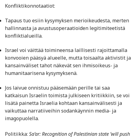
Konfliktikonnotaatiot:
Tapaus tuo esiin kysymyksen merioikeudesta, merten
hallinnasta ja avustusoperaatioiden legitimiteetistä
konfliktialueilla.
Israel voi väittää toimineensa laillisesti rajoittamalla
konvooien pääsyä alueelle, mutta toisaalta aktivistit ja
kansainväliset tahot näkevät sen ihmisoikeus- ja
humanitaarisena kysymyksenä.
Jos laivue onnistuu pääsemään perille tai saa
katkaisun Israelin toimista julkiseen kritiikkiin, se voi
lisätä painetta Israelia kohtaan kansainvälisesti ja
vaikuttaa narratiiveihin sodankäynnin media- ja
imagopuolella.
Politiikka:
Sa’ar: Recognition of Palestinian state ‘will push