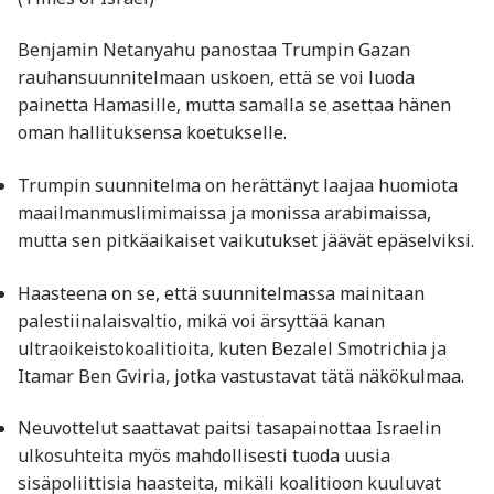
Benjamin Netanyahu panostaa Trumpin Gazan
rauhansuunnitelmaan uskoen, että se voi luoda
painetta Hamasille, mutta samalla se asettaa hänen
oman hallituksensa koetukselle.
Trumpin suunnitelma on herättänyt laajaa huomiota
maailmanmuslimimaissa ja monissa arabimaissa,
mutta sen pitkäaikaiset vaikutukset jäävät epäselviksi.
Haasteena on se, että suunnitelmassa mainitaan
palestiinalaisvaltio, mikä voi ärsyttää kanan
ultraoikeistokoalitioita, kuten Bezalel Smotrichia ja
Itamar Ben Gviria, jotka vastustavat tätä näkökulmaa.
Neuvottelut saattavat paitsi tasapainottaa Israelin
ulkosuhteita myös mahdollisesti tuoda uusia
sisäpoliittisia haasteita, mikäli koalitioon kuuluvat