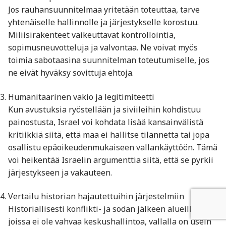
Jos rauhansuunnitelmaa yritetään toteuttaa, tarve
yhtenäiselle hallinnolle ja järjestykselle korostuu.
Miliisirakenteet vaikeuttavat kontrollointia,
sopimusneuvotteluja ja valvontaa. Ne voivat myös
toimia sabotaasina suunnitelman toteutumiselle, jos
ne eivät hyväksy sovittuja ehtoja.
Humanitaarinen vakio ja legitimiteetti
Kun avustuksia ryöstellään ja siviileihin kohdistuu
painostusta, Israel voi kohdata lisää kansainvälistä
kritiikkiä siitä, että maa ei hallitse tilannetta tai jopa
osallistu epäoikeudenmukaiseen vallankäyttöön. Tämä
voi heikentää Israelin argumenttia siitä, että se pyrkii
järjestykseen ja vakauteen.
Vertailu historian hajautettuihin järjestelmiin
Historiallisesti konflikti- ja sodan jälkeen alueilla,
joissa ei ole vahvaa keskushallintoa, vallalla on usein