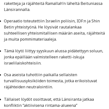
raketteja ja räjähteitä Ramallah’n läheltä Beituniassa
Länsirannalla.
Operaatio toteutettiin Israelin poliisin, IDF:n ja Shin
Betin yhteistyönä. He löysivät rautalankaa
suhteellisen yhteismitallisen määrän aseita, räjähteitä
ja muita pommimateriaaleja.
Tämä löytö liittyy syyskuun alussa pidätettyyn soluun,
jonka epäillään valmistelleen raketti-iskuja
israelilaiskohteisiin.
Osa aseista tuhottiin paikalla sellaisten
turvallisuusyksiköiden toimesta, jotka erikoistuvat
räjähteiden neutralointiin.
Tällaiset löydöt osoittavat, että Länsiranta jatkaa
konfliktin “aktiivisena rintama-alueena”