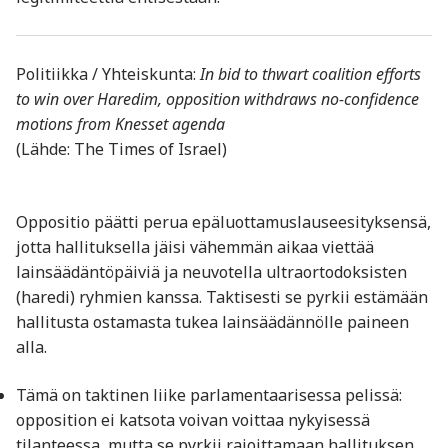
Politiikka / Yhteiskunta:
In bid to thwart coalition efforts
to win over Haredim, opposition withdraws no-confidence
motions from Knesset agenda
(Lähde: The Times of Israel)
Oppositio päätti perua epäluottamuslauseesityksensä,
jotta hallituksella jäisi vähemmän aikaa viettää
lainsäädäntöpäiviä ja neuvotella ultraortodoksisten
(haredi) ryhmien kanssa. Taktisesti se pyrkii estämään
hallitusta ostamasta tukea lainsäädännölle paineen
alla.
Tämä on taktinen liike parlamentaarisessa pelissä:
opposition ei katsota voivan voittaa nykyisessä
tilanteessa, mutta se pyrkii rajoittamaan hallituksen