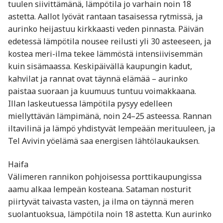
tuulen siivittämänä, lämpötila jo varhain noin 18
astetta. Aallot lyövät rantaan tasaisessa rytmissä, ja
aurinko heijastuu kirkkaasti veden pinnasta. Päivän
edetessä lämpötila nousee reilusti yli 30 asteeseen, ja
kostea meri-ilma tekee lämmöstä intensiivisemmän
kuin sisämaassa. Keskipäivällä kaupungin kadut,
kahvilat ja rannat ovat täynnä elämää – aurinko
paistaa suoraan ja kuumuus tuntuu voimakkaana.
Illan laskeutuessa lämpötila pysyy edelleen
miellyttävän lämpimänä, noin 24–25 asteessa. Rannan
iltavilinä ja lämpö yhdistyvät lempeään merituuleen, ja
Tel Avivin yöelämä saa energisen lähtölaukauksen.
Haifa
Välimeren rannikon pohjoisessa porttikaupungissa
aamu alkaa lempeän kosteana. Sataman nosturit
piirtyvät taivasta vasten, ja ilma on täynnä meren
suolantuoksua, lämpötila noin 18 astetta. Kun aurinko