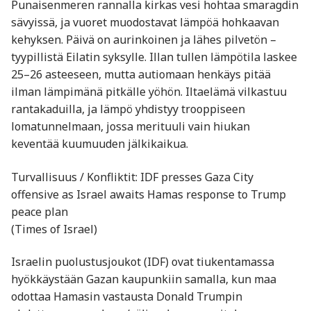
Punaisenmeren rannalla kirkas vesi hohtaa smaragdin
sävyissä, ja vuoret muodostavat lämpöä hohkaavan
kehyksen. Päivä on aurinkoinen ja lähes pilvetön –
tyypillistä Eilatin syksylle. Illan tullen lämpötila laskee
25–26 asteeseen, mutta autiomaan henkäys pitää
ilman lämpimänä pitkälle yöhön. Iltaelämä vilkastuu
rantakaduilla, ja lämpö yhdistyy trooppiseen
lomatunnelmaan, jossa merituuli vain hiukan
keventää kuumuuden jälkikaikua.
Turvallisuus / Konfliktit: IDF presses Gaza City
offensive as Israel awaits Hamas response to Trump
peace plan
(Times of Israel)
Israelin puolustusjoukot (IDF) ovat tiukentamassa
hyökkäystään Gazan kaupunkiin samalla, kun maa
odottaa Hamasin vastausta Donald Trumpin