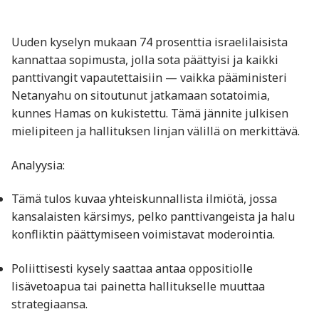
Uuden kyselyn mukaan 74 prosenttia israelilaisista
kannattaa sopimusta, jolla sota päättyisi ja kaikki
panttivangit vapautettaisiin — vaikka pääministeri
Netanyahu on sitoutunut jatkamaan sotatoimia,
kunnes Hamas on kukistettu. Tämä jännite julkisen
mielipiteen ja hallituksen linjan välillä on merkittävä.
Analyysia:
Tämä tulos kuvaa yhteiskunnallista ilmiötä, jossa
kansalaisten kärsimys, pelko panttivangeista ja halu
konfliktin päättymiseen voimistavat moderointia.
Poliittisesti kysely saattaa antaa oppositiolle
lisävetoapua tai painetta hallitukselle muuttaa
strategiaansa.