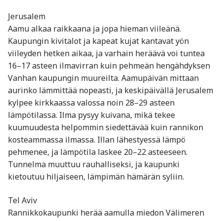
Jerusalem
Aamu alkaa raikkaana ja jopa hieman viileänä.
Kaupungin kivitalot ja kapeat kujat kantavat yön
viileyden hetken aikaa, ja varhain heräävä voi tuntea
16–17 asteen ilmavirran kuin pehmeän hengähdyksen
Vanhan kaupungin muureilta. Aamupäivän mittaan
aurinko lämmittää nopeasti, ja keskipäivällä Jerusalem
kylpee kirkkaassa valossa noin 28–29 asteen
lämpötilassa. Ilma pysyy kuivana, mikä tekee
kuumuudesta helpommin siedettävää kuin rannikon
kosteammassa ilmassa. Illan lähestyessä lämpö
pehmenee, ja lämpötila laskee 20–22 asteeseen.
Tunnelma muuttuu rauhalliseksi, ja kaupunki
kietoutuu hiljaiseen, lämpimän hämärän syliin.
Tel Aviv
Rannikkokaupunki herää aamulla miedon Välimeren