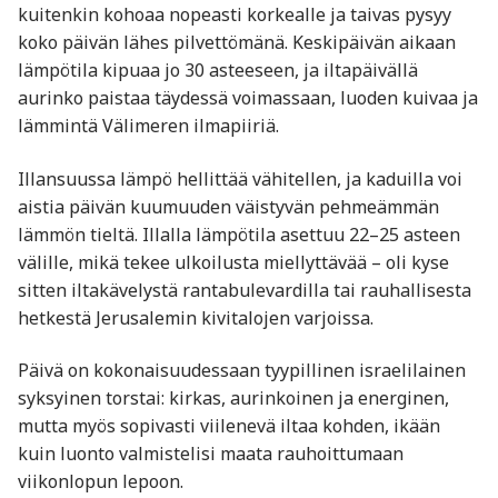
kuitenkin kohoaa nopeasti korkealle ja taivas pysyy
koko päivän lähes pilvettömänä. Keskipäivän aikaan
lämpötila kipuaa jo 30 asteeseen, ja iltapäivällä
aurinko paistaa täydessä voimassaan, luoden kuivaa ja
lämmintä Välimeren ilmapiiriä.
Illansuussa lämpö hellittää vähitellen, ja kaduilla voi
aistia päivän kuumuuden väistyvän pehmeämmän
lämmön tieltä. Illalla lämpötila asettuu 22–25 asteen
välille, mikä tekee ulkoilusta miellyttävää – oli kyse
sitten iltakävelystä rantabulevardilla tai rauhallisesta
hetkestä Jerusalemin kivitalojen varjoissa.
Päivä on kokonaisuudessaan tyypillinen israelilainen
syksyinen torstai: kirkas, aurinkoinen ja energinen,
mutta myös sopivasti viilenevä iltaa kohden, ikään
kuin luonto valmistelisi maata rauhoittumaan
viikonlopun lepoon.