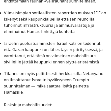
ehdottamaan rauhan-/välirauhansuunnitelmaan.
Viimeisimpien sotilaallisten raporttien mukaan IDF on
iskenyt sekä kaupunkialueilla että sen reunoilla,
tuhonnut infrastruktuuria ja ammusvarastoja ja
eliminoinut Hamas-linkittyjä kohteita.
Israelin puolustusministeri Israel Katz on todennut,
että Gazan kaupunki on lähes täysin piirityksessä, ja
varoittanut, että tämä on viimeinen mahdollisuus
siviileille jättää kaupunki ennen täyttä eristämistä.
Tilanne on myös poliittisesti herkkä, sillä Netanyahu
on ilmoittanut Israelin hyväksyneen Trumpin
suunnitelman — mikä saattaa lisätä painetta
Hamasille.
Risksit ja mahdollisuudet: