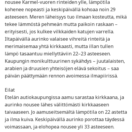
nousee Karmel-vuoren rinteiden ylle, lämpötila
kohenee nopeasti ja keskipäivällä kohoaa noin 29
asteeseen. Meren läheisyys tuo ilmaan kosteutta, mikä
tekee lämmöstä pehmeän mutta paikoin raskaan –
erityisesti, jos kulkee vilkkaiden katujen varrella.
Iltapäivällä aurinko valaisee vihreitä rinteitä ja
merimaisemaa yhtä kirkkaasti, mutta illan tullen
lämpö tasaantuu miellyttäviin 22–23 asteeseen.
Kaupungin monikulttuurinen sykähdys – juutalaisten,
arabien ja druusien yhteisöjen elävä sekoitus – saa
päivän päättymään rennon avoimessa ilmapiirissä.
Eilat
Etelän autiokaupungissa aamu sarastaa kirkkaana, ja
aurinko nousee lähes välittömästi kirkkaaseen
taivaaseen. Jo aamuseitsemältä lämpötila on 22 astetta
ja ilma kuiva. Keskipäivällä aurinko porottaa täydessä
voimassaan, ja elohopea nousee yli 33 asteeseen.