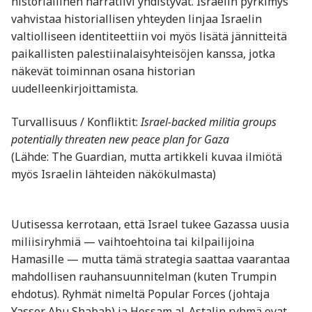
historiallinen narratiivi yhdistyvät. Israelin pyrkimys
vahvistaa historiallisen yhteyden linjaa Israelin
valtiolliseen identiteettiin voi myös lisätä jännitteitä
paikallisten palestiinalaisyhteisöjen kanssa, jotka
näkevät toiminnan osana historian
uudelleenkirjoittamista.
Turvallisuus / Konfliktit:
Israel-backed militia groups
potentially threaten new peace plan for Gaza
(Lähde: The Guardian, mutta artikkeli kuvaa ilmiötä
myös Israelin lähteiden näkökulmasta)
Uutisessa kerrotaan, että Israel tukee Gazassa uusia
miliisiryhmiä — vaihtoehtoina tai kilpailijoina
Hamasille — mutta tämä strategia saattaa vaarantaa
mahdollisen rauhansuunnitelman (kuten Trumpin
ehdotus). Ryhmät nimeltä Popular Forces (johtaja
Yasser Abu Shabab) ja Hossam al-Astalin ryhmä ovat