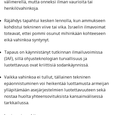
välimerellä, mutta onneksi ilman vaurioita tai
henkilövahinkoja.
Räjähdys tapahtui kesken lennolla, kun ammukseen
kohdistui tekninen viive tai vika. Israelin ilmavoimat
toteavat, ettei pommi osunut mihinkään kohteeseen
eikä vahinkoa syntynyt.
Tapaus on käynnistänyt tutkinnan ilmailuvoimissa
(IAF), sillä ohjusteknologian turvallisuus ja
luotettavuus ovat kriittisiä sodankäynnissä.
Vaikka vahinkoa ei tullut, tällainen tekninen
epäonnistuminen voi heikentää luottamusta armeijan
ylläpitämään asejärjestelmien luotettavuuteen sekä
nostaa huolta yhteensovituksista kansainvälisessä
tarkkailussa.