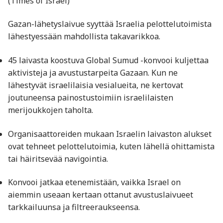
(Times of Israel)
Gazan-lähetyslaivue syyttää Israelia pelottelutoimista
lähestyessään mahdollista takavarikkoa.
45 laivasta koostuva Global Sumud -konvooi kuljettaa
aktivisteja ja avustustarpeita Gazaan. Kun ne
lähestyvät israelilaisia vesialueita, ne kertovat
joutuneensa painostustoimiin israelilaisten
merijoukkojen taholta.
Organisaattoreiden mukaan Israelin laivaston alukset
ovat tehneet pelottelutoimia, kuten lähellä ohittamista
tai häiritsevää navigointia.
Konvooi jatkaa etenemistään, vaikka Israel on
aiemmin useaan kertaan ottanut avustuslaivueet
tarkkailuunsa ja filtreeraukseensa.