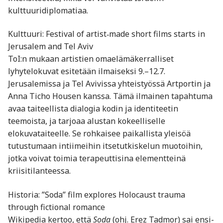
kulttuuridiplomatiaa.
Kulttuuri: Festival of artist‑made short films starts in
Jerusalem and Tel Aviv
ToI:n mukaan artistien omaelämäkerralliset
lyhytelokuvat esitetään ilmaiseksi 9.–12.7.
Jerusalemissa ja Tel Avivissa yhteistyössä Artportin ja
Anna Ticho Housen kanssa. Tämä ilmainen tapahtuma
avaa taiteellista dialogia kodin ja identiteetin
teemoista, ja tarjoaa alustan kokeelliselle
elokuvataiteelle. Se rohkaisee paikallista yleisöä
tutustumaan intiimeihin itsetutkiskelun muotoihin,
jotka voivat toimia terapeuttisina elementteinä
kriisitilanteessa.
Historia: ”Soda” film explores Holocaust trauma
through fictional romance
Wikipedia kertoo, että
Soda
(ohj. Erez Tadmor) sai ensi-