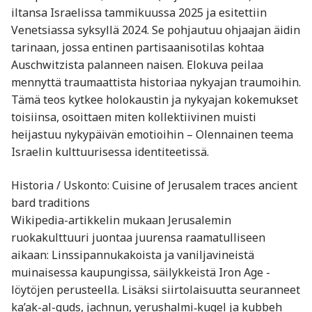
iltansa Israelissa tammikuussa 2025 ja esitettiin
Venetsiassa syksyllä 2024. Se pohjautuu ohjaajan äidin
tarinaan, jossa entinen partisaanisotilas kohtaa
Auschwitzista palanneen naisen. Elokuva peilaa
mennyttä traumaattista historiaa nykyajan traumoihin.
Tämä teos kytkee holokaustin ja nykyajan kokemukset
toisiinsa, osoittaen miten kollektiivinen muisti
heijastuu nykypäivän emotioihin – Olennainen teema
Israelin kulttuurisessa identiteetissä.
Historia / Uskonto: Cuisine of Jerusalem traces ancient
bard traditions
Wikipedia-artikkelin mukaan Jerusalemin
ruokakulttuuri juontaa juurensa raamatulliseen
aikaan: Linssipannukakoista ja vaniljavineistä
muinaisessa kaupungissa, säilykkeistä Iron Age -
löytöjen perusteella. Lisäksi siirtolaisuutta seuranneet
ka’ak-al-quds, jachnun, yerushalmi‑kugel ja kubbeh