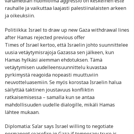
vähämedian huomioima aggressio on keskeinen este
rauhalle ja vaikuttaa laajasti palestiinalaisten arkeen
ja oikeuksiin.
Politiikka: Israel to draw up new Gaza withdrawal lines
after Hamas rejected previous offer
Times of Israel kertoo, että Israelin johto suunnittelee
uusia vetäytymisrajoja Gazassa sen jälkeen, kun
Hamas hylkäsi aiemman ehdotuksen. Tämä
vetäytymisen uudelleensuunnittelu kuvastaa
pyrkimystä reagoida nopeasti muuttuviin
neuvotteluasemiin. Se myös korostaa Israelin halua
säilyttää taktinen joustavuus konfliktin
ratkaisemisessa – samalla kun se antaa
mahdollisuuden uudelle dialogille, mikäli Hamas
lähtee mukaan.
Diplomatia: Sa’ar says Israel willing to negotiate
permanent ceasefire in Gaza if temporary truce is