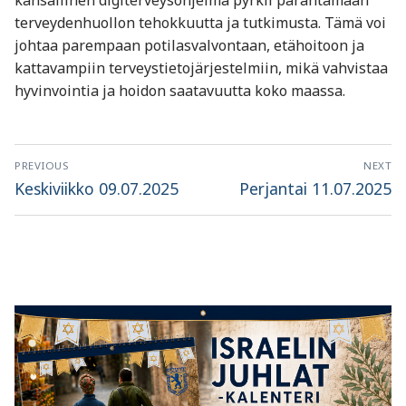
kansallinen digiterveysohjelma pyrkii parantamaan
terveydenhuollon tehokkuutta ja tutkimusta. Tämä voi
johtaa parempaan potilasvalvontaan, etähoitoon ja
kattavampiin terveystietojärjestelmiin, mikä vahvistaa
hyvinvointia ja hoidon saatavuutta koko maassa.
Artikkelien
PREVIOUS
NEXT
selaus
Previous
Next
Keskiviikko 09.07.2025
Perjantai 11.07.2025
post:
post: