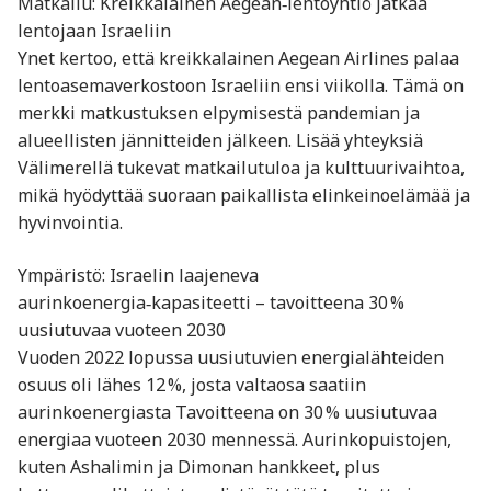
Matkailu: Kreikkalainen Aegean‑lentoyhtiö jatkaa
lentojaan Israeliin
Ynet kertoo, että kreikkalainen Aegean Airlines palaa
lentoasemaverkostoon Israeliin ensi viikolla. Tämä on
merkki matkustuksen elpymisestä pandemian ja
alueellisten jännitteiden jälkeen. Lisää yhteyksiä
Välimerellä tukevat matkailutuloa ja kulttuurivaihtoa,
mikä hyödyttää suoraan paikallista elinkeinoelämää ja
hyvinvointia.
Ympäristö: Israelin laajeneva
aurinkoenergia‑kapasiteetti – tavoitteena 30 %
uusiutuvaa vuoteen 2030
Vuoden 2022 lopussa uusiutuvien energialähteiden
osuus oli lähes 12 %, josta valtaosa saatiin
aurinkoenergiasta Tavoitteena on 30 % uusiutuvaa
energiaa vuoteen 2030 mennessä. Aurinkopuistojen,
kuten Ashalimin ja Dimonan hankkeet, plus