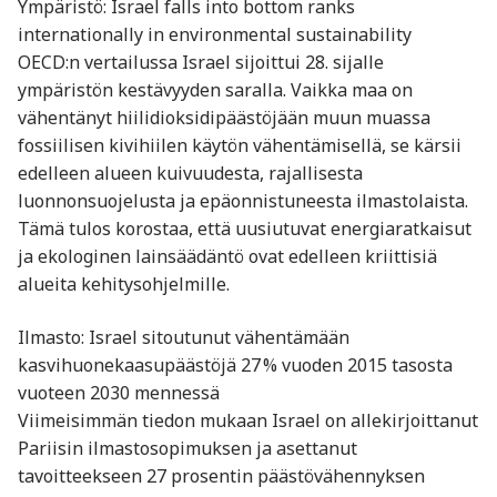
Ympäristö: Israel falls into bottom ranks
internationally in environmental sustainability
OECD:n vertailussa Israel sijoittui 28. sijalle
ympäristön kestävyyden saralla. Vaikka maa on
vähentänyt hiilidioksidipäästöjään muun muassa
fossiilisen kivihiilen käytön vähentämisellä, se kärsii
edelleen alueen kuivuudesta, rajallisesta
luonnonsuojelusta ja epäonnistuneesta ilmastolaista.
Tämä tulos korostaa, että uusiutuvat energiaratkaisut
ja ekologinen lainsäädäntö ovat edelleen kriittisiä
alueita kehitysohjelmille.
Ilmasto: Israel sitoutunut vähentämään
kasvihuonekaasupäästöjä 27 % vuoden 2015 tasosta
vuoteen 2030 mennessä
Viimeisimmän tiedon mukaan Israel on allekirjoittanut
Pariisin ilmastosopimuksen ja asettanut
tavoitteekseen 27 prosentin päästövähennyksen