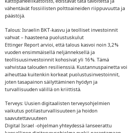
kattopaneelikattoisto, edistävät tätä tavoitetta ja
vähentävät fossiilisten polttoaineiden riippuvuutta ja
päästöjä.
Talous: Israelin BKT‑kasvu ja teolliset investoinnit
vahvat – haasteena puolustuskulut
Ettinger Report arvioi, että talous kasvoi noin 3,2 %
vuoden ensimmäisellä neljänneksellä ja
teollisuusinvestoinnit kohosivat yli 16 %. Tämä
vahvistaa talouden resilienssiä. Kustannuspainetta voi
aiheuttaa kuitenkin korkeat puolustusinvestoinnit,
joten tasapainon säilyttäminen hyödyn ja
turvallisuuden välillä on kriittistä.
Terveys: Uusien digitaalisten terveysohjelmien
vaikutus potilasturvallisuuteen ja hoidon
saavutettavuuteen
Digital Israel -ohjelman yhteydessä lanseerattu