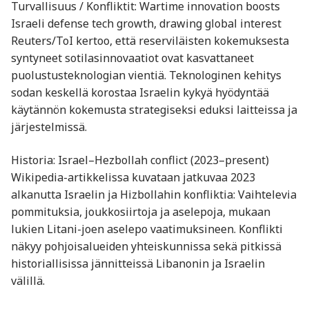
Turvallisuus / Konfliktit: Wartime innovation boosts
Israeli defense tech growth, drawing global interest
Reuters/ToI kertoo, että reserviläisten kokemuksesta
syntyneet sotilasinnovaatiot ovat kasvattaneet
puolustusteknologian vientiä. Teknologinen kehitys
sodan keskellä korostaa Israelin kykyä hyödyntää
käytännön kokemusta strategiseksi eduksi laitteissa ja
järjestelmissä.
Historia: Israel–Hezbollah conflict (2023–present)
Wikipedia-artikkelissa kuvataan jatkuvaa 2023
alkanutta Israelin ja Hizbollahin konfliktia: Vaihtelevia
pommituksia, joukkosiirtoja ja aselepoja, mukaan
lukien Litani-joen aselepo vaatimuksineen. Konflikti
näkyy pohjoisalueiden yhteiskunnissa sekä pitkissä
historiallisissa jännitteissä Libanonin ja Israelin
välillä.