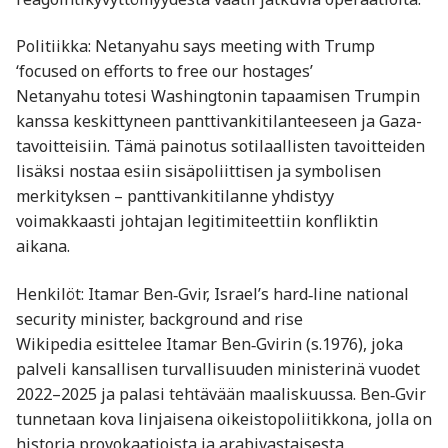
Politiikka: Netanyahu says meeting with Trump
‘focused on efforts to free our hostages’
Netanyahu totesi Washingtonin tapaamisen Trumpin
kanssa keskittyneen panttivankitilanteeseen ja Gaza-
tavoitteisiin. Tämä painotus sotilaallisten tavoitteiden
lisäksi nostaa esiin sisäpoliittisen ja symbolisen
merkityksen – panttivankitilanne yhdistyy
voimakkaasti johtajan legitimiteettiin konfliktin
aikana.
Henkilöt: Itamar Ben‑Gvir, Israel’s hard‑line national
security minister, background and rise
Wikipedia esittelee Itamar Ben‑Gvirin (s.1976), joka
palveli kansallisen turvallisuuden ministerinä vuodet
2022–2025 ja palasi tehtävään maaliskuussa. Ben‑Gvir
tunnetaan kova linjaisena oikeistopoliitikkona, jolla on
historia provokaatioista ja arabivastaisesta