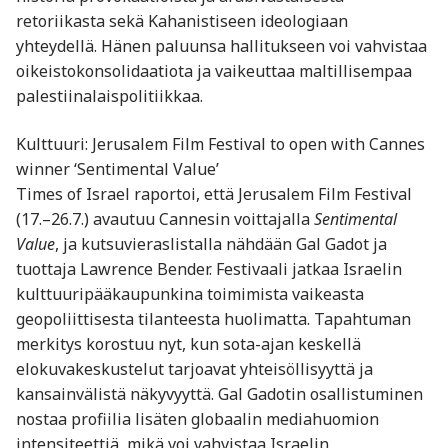
retoriikasta sekä Kahanistiseen ideologiaan
yhteydellä. Hänen paluunsa hallitukseen voi vahvistaa
oikeistokonsolidaatiota ja vaikeuttaa maltillisempaa
palestiinalaispolitiikkaa.
Kulttuuri: Jerusalem Film Festival to open with Cannes
winner ‘Sentimental Value’
Times of Israel raportoi, että Jerusalem Film Festival
(17.–26.7.) avautuu Cannesin voittajalla
Sentimental
Value
, ja kutsuvieraslistalla nähdään Gal Gadot ja
tuottaja Lawrence Bender. Festivaali jatkaa Israelin
kulttuuripääkaupunkina toimimista vaikeasta
geopoliittisesta tilanteesta huolimatta. Tapahtuman
merkitys korostuu nyt, kun sota-ajan keskellä
elokuvakeskustelut tarjoavat yhteisöllisyyttä ja
kansainvälistä näkyvyyttä. Gal Gadotin osallistuminen
nostaa profiilia lisäten globaalin mediahuomion
intensiteettiä, mikä voi vahvistaa Israelin