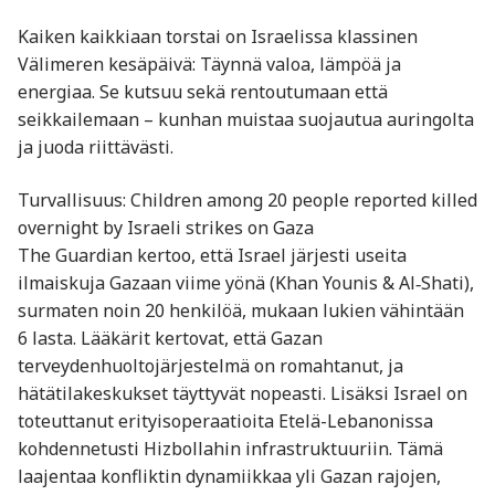
Kaiken kaikkiaan torstai on Israelissa klassinen
Välimeren kesäpäivä: Täynnä valoa, lämpöä ja
energiaa. Se kutsuu sekä rentoutumaan että
seikkailemaan – kunhan muistaa suojautua auringolta
ja juoda riittävästi.
Turvallisuus: Children among 20 people reported killed
overnight by Israeli strikes on Gaza
The Guardian kertoo, että Israel järjesti useita
ilmaiskuja Gazaan viime yönä (Khan Younis & Al‑Shati),
surmaten noin 20 henkilöä, mukaan lukien vähintään
6 lasta. Lääkärit kertovat, että Gazan
terveydenhuoltojärjestelmä on romahtanut, ja
hätätilakeskukset täyttyvät nopeasti. Lisäksi Israel on
toteuttanut erityisoperaatioita Etelä-Lebanonissa
kohdennetusti Hizbollahin infrastruktuuriin. Tämä
laajentaa konfliktin dynamiikkaa yli Gazan rajojen,