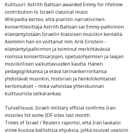
Kulttuuri: Astrith Baltsan awarded Emmy for lifetime
contribution to Israeli classical music
Wikipedia kertoo, että pianisti-narrativiinen-
konserttiesittäjä Astrith Baltsan sai Emmy‑palkinnon
elämäntyöstään Israelin klassisen musiikin kentällä.
Aiemmin hän on voittanut mm. Arik Einstein -
elämäntyöpalkinnon ja toiminut merkittävässä
roolissa konserttisarjojen, opetusohjelmien ja laajan
musiikillisen vaikuttavuuden kautta. Hänen
pedagogiikkansa ja elävä tarinankerrontansa
yhdistävät musiikin, historian ja henkilökohtaiset
kertomukset – mikä vahvistaa yhteiskunnan
kulttuurista selkärankaa.
Turvallisuus: Israeli military official confirms Iran
missiles hit some IDF sites last month
Times of Israel / Reuters raportoi, että Iran laukaisi
viime kuussa ballistisia ohjuksia, jotka osuivat useisiin