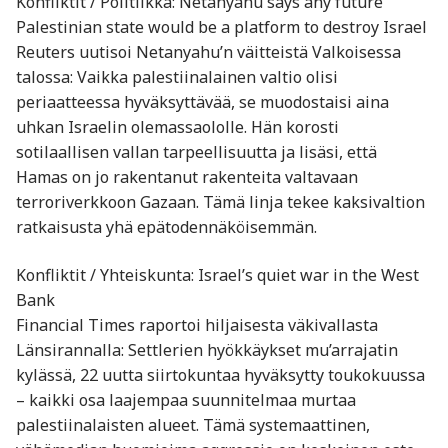
Konfliktit / Politiikka: Netanyahu says any future
Palestinian state would be a platform to destroy Israel
Reuters uutisoi Netanyahu’n väitteistä Valkoisessa
talossa: Vaikka palestiinalainen valtio olisi
periaatteessa hyväksyttävää, se muodostaisi aina
uhkan Israelin olemassaololle. Hän korosti
sotilaallisen vallan tarpeellisuutta ja lisäsi, että
Hamas on jo rakentanut rakenteita valtavaan
terroriverkkoon Gazaan. Tämä linja tekee kaksi­valtion
ratkaisusta yhä epätodennäköisemmän.
Konfliktit / Yhteiskunta: Israel’s quiet war in the West
Bank
Financial Times raportoi hiljaisesta väkivallasta
Länsirannalla: Settlerien hyökkäykset mu’arrajatin
kylässä, 22 uutta siirtokuntaa hyväksytty toukokuussa
– kaikki osa laajempaa suunnitelmaa murtaa
palestiinalaisten alueet. Tämä systemaattinen,