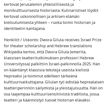
kertovat Jerusalemin yhteisöllisestä ja
monikulttuurisesta historiasta. Kulinaristiset löydöt
kertovat uskonnollisen ja arkisen elämän
kietoutumisesta yhteen – ruoka toimii historian ja
identiteetin kantajana.
Henkilöt / Uskonto: Dwora Gilula receives Israel Prize
for theater scholarship and Hebrew translations
Wikipedia kertoo, että Dwora Gilula (emerita,
klassisen teatteritutkimuksen professori Hebrew
Universityssa) palkittiin Israel‑palkinnolla 2025. Hän
on kääntänyt klassisia tekstejä useista kielistä
hepreaksi ja toiminut edelleen tärkeänä
kulttuurivaikuttajana. Gilulan työ edistää heprealaisen
teatteriperinnön säilymistä ja yleistajuisuutta. Hän on
osa laajempaa kulttuurisensitiivistä traditiota, jossa
teatteri ja käännöstyö tuovat historian eläväksi.