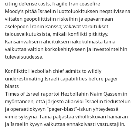
citing defense costs, fragile Iran ceasefire
Moody’s pitää Israelin luottoluokituksen negatiivisena
viitaten geopoliittisiin riskeihin ja epävarmaan
aselepoon Iranin kanssa; vakavat varoitukset
talousvaikutuksista, mikäli konflikti pitkittyy.
Kansainvälisen rahoituksen näkökulmasta tämä
vaikuttaa valtion korkokehitykseen ja investointeihin
tulevaisuudessa.
Konfliktit: Hezbollah chief admits to wildly
underestimating Israeli capabilities before pager
blasts
Times of Israel raportoi Hezbollahin Naim Qassem:in
myöntäneen, että järjestö aliarvioi Israelin tiedustelun
ja operaatiokyvyn “pager-blast”-iskun yhteydessä
viime syksynä. Tämä paljastaa viholliskuvan hämärän
ja Israelin kyvyn vaikuttaa ennakoivasti vastustajiin.