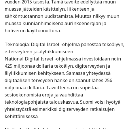
vuoden 2015 tasosta. Tämä tavoite edellyttää muun
muassa jätteiden käsittelyn, liikenteen ja
sähköntuotannon uudistamista. Muutos näkyy muun
muassa kunnianhimoisena aurinkoenergian ja
hiiliveron käyttöönottona.
Teknologia: Digital Israel -ohjelma panostaa tekoälyyn,
e-terveyteen ja älyliikkumiseen
National Digital Israel -ohjelmassa investoidaan noin
425 miljoonaa dollaria tekoälyn, digiterveyden ja
älyliikkumisen kehitykseen. Samassa yhteydessä
digitaalisen terveyden hanke on saanut lähes 256
miljoonaa dollaria. Tavoitteena on supistaa
sosioekonomisia eroja ja vauhdittaa
teknologiapohjaista talouskasvua. Suomi voisi hyötyä
yhteistyöstä esimerkiksi digiterveyden ratkaisujen
kehittämisessä.