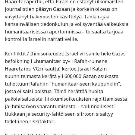
Haaretz raportoi, että Israel on estänyt ulkomaisten
journalistien pääsyn Gazaan ja korkein oikeus on
viivyttänyt hakemusten käsittelyä. Tämä rajaa
kansainvälisen tiedonkulun ja voi syventää vaikeuksia
humanitaarisessa raportoinnissa – toisaalta tarjoaa
kontrollia Israelin narratiiveille.
Konfliktit / Ihmisoikeudet: Israel vil samle hele Gazas
befolkning i «humanitær by» i Rafah-ruinene
Haaretz (os. VG:n kautta) kertoo Israel Katzin
suunnitelmasta kerätä yli 600 000 Gazan asukasta
tuhottuun Rafahiin ”humanitaariseen kaupunkiin”,
josta ei saisi poistua. Tämä herättää huolta
pakolaisalueista, liikkumisoikeuksien rajoittamisesta
ja ihmisarvon vaarantumisesta – hallinnollisesti
tiukkaan ja security-lähtöiseen siirtoon sisältyy
todellinen riskifaktori.