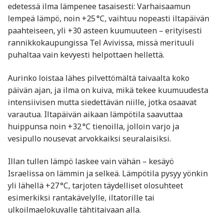
edetessä ilma lämpenee tasaisesti: Varhaisaamun
lempeä lämpö, noin +25 °C, vaihtuu nopeasti iltapäivän
paahteiseen, yli +30 asteen kuumuuteen – erityisesti
rannikkokaupungissa Tel Avivissa, missä merituuli
puhaltaa vain kevyesti helpottaen hellettä.
Aurinko loistaa lähes pilvettömältä taivaalta koko
päivän ajan, ja ilma on kuiva, mikä tekee kuumuudesta
intensiivisen mutta siedettävän niille, jotka osaavat
varautua. Iltapäivän aikaan lämpötila saavuttaa
huippunsa noin +32 °C tienoilla, jolloin varjo ja
vesipullo nousevat arvokkaiksi seuralaisiksi.
Illan tullen lämpö laskee vain vähän – kesäyö
Israelissa on lämmin ja selkeä. Lämpötila pysyy yönkin
yli lähellä +27 °C, tarjoten täydelliset olosuhteet
esimerkiksi rantakävelylle, iltatorille tai
ulkoilmaelokuvalle tähtitaivaan alla.