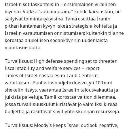
Israelin sotilaskohteisiin – ensimmäinen virallinen
myöntö. Vaikka “vain muutama” kohde kärsi iskun, ne
säilyivät toimintakykyisinä. Tämä osoittaa Iranin
pitkän kantaman kyvyn iskeä strategisia kohteita ja
Israelin varautumisen onnistumisen; kuitenkin tilanne
korostaa alueellisen sodankäynnin uudenlaista
monitasoisuutta.
Turvallisuus: High defense spending set to threaten
fiscal stability and welfare services – report
Times of Israel nostaa esiin Taub Centerin
varoituksen: Puolustusbudjetin kasvu, yli 100 mrd
shekelin lisäys, vaarantaa Israelin talousvakautta ja
julkisia palveluja. Tämä korostaa valtion dilemmaa,
jossa turvallisuuskulut kiristävät jo valmiiksi kireää
budjettia ja rasittavat siviiliyhteiskunnan resursseja.
Turvallisuus: Moody’s keeps Israel outlook negative,