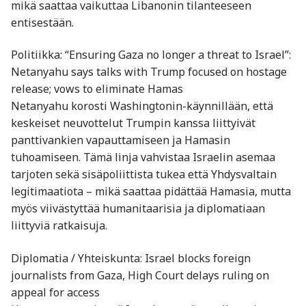
mikä saattaa vaikuttaa Libanonin tilanteeseen
entisestään.
Politiikka: “Ensuring Gaza no longer a threat to Israel”:
Netanyahu says talks with Trump focused on hostage
release; vows to eliminate Hamas
Netanyahu korosti Washingtonin-käynnillään, että
keskeiset neuvottelut Trumpin kanssa liittyivät
panttivankien vapauttamiseen ja Hamasin
tuhoamiseen. Tämä linja vahvistaa Israelin asemaa
tarjoten sekä sisäpoliittista tukea että Yhdysvaltain
legitimaatiota – mikä saattaa pidättää Hamasia, mutta
myös viivästyttää humanitaarisia ja diplomatiaan
liittyviä ratkaisuja.
Diplomatia / Yhteiskunta: Israel blocks foreign
journalists from Gaza, High Court delays ruling on
appeal for access