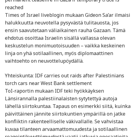
reached
Times of Israel liveblogin mukaan Gideon Sa’ar ilmaisi
halukkuutta neuvotella pysyvästä tulitauosta, jos
ensin saavutetaan väliaikainen rauha Gazaan. Tämä
ehdotus osoittaa Israelin sisällä vallassa olevan
keskustelun monimuotoisuuden – vaikka keskeinen
linja on yhä sotilaallinen, myös diplomaattinen
vaihtoehto on neuvottelupöydällä.
Yhteiskunta: IDF carries out raids after Palestinians
torch cars near West Bank settlement
ToI-raportin mukaan IDF teki hyökkäyksen
Länsirannalla palestiinalaisten sytytettyä autoja
lähellä siirtokuntaa. Tapaus on esimerkki siitä, kuinka
päivittäinen jännite siirtokuntien ympärillä on jatke
konfliktin rakenteelliselle väkivallalle. Se vahvistaa
kuvaa tilanteen arvaamattomuudesta ja sotilaallinen
reagointikyvyttömyydestä vaatii jatkuvia operaatioita.