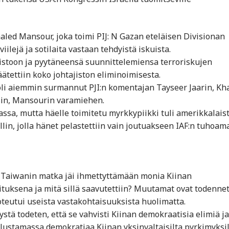
haled Mansour, joka toimi PIJ: N Gazan eteläisen Divisionan
ilejä ja sotilaita vastaan tehdyistä iskuista.
ajistoon ja pyytäneensä suunnittelemiensa terroriskujen
ätettiin koko johtajiston eliminoimisesta.
li aiemmin surmannut PJI:n komentajan Tayseer Jaarin, Kh
lsin, Mansourin varamiehen.
assa, mutta häelle toimitetu myrkkypiikki tuli amerikkalais
lin, jolla hänet pelastettiin vain joutuakseen IAF:n tuhoam
 Taiwanin matka jäi ihmettyttämään monia Kiinan
oituksena ja mitä sillä saavutettiin? Muutamat ovat todennet
toteutui useista vastakohtaisuuksista huolimatta.
tä todeten, että se vahvisti Kiinan demokraatisia elimiä ja
uolustamassa demokratiaa Kiinan yksinvaltaisilta pyrkimyksil