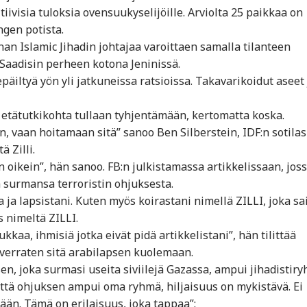
ivisia tuloksia ovensuukyselijöille. Arviolta 25 paikkaa on
ngen potista.
nan Islamic Jihadin johtajaa varoittaen samalla tilanteen
i Saadisin perheen kotona Jeninissä.
epäiltyä yön yli jatkuneissa ratsioissa. Takavarikoidut aseet 
 etätutkikohta tullaan tyhjentämään, kertomatta koska.
 vaan hoitamaan sitä” sanoo Ben Silberstein, IDF:n sotilas 
 Zilli.
van oikein”, hän sanoo. FB:n julkistamassa artikkelissaan, jos
 surmansa terroristin ohjuksesta.
 ja lapsistani. Kuten myös koirastani nimellä ZILLI, joka sa
 nimeltä ZILLI.
kaa, ihmisiä jotka eivät pidä artikkelistani”, hän tilittää
erraten sitä arabilapsen kuolemaan.
sen, joka surmasi useita siviilejä Gazassa, ampui jihadistir
 että ohjuksen ampui oma ryhmä, hiljaisuus on mykistävä. Ei
ään. Tämä on erilaisuus, joka tappaa”: