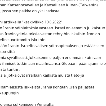
nan Kansantasavallan ja Kansallisen Kiinan (Taiwanin)
, jossa sen paikka on yksi sadasta.
 artikkelia “keskiviikko 10.8.2022”
n Iranin ydinlaitoksia vastaan. Israel on aemmin julkaistun
 Iranin ydinlaitoksia vastan tehtyihin iskuihin. Iran on
lin suorittamiin iskuihin.
mään Iranin-Israelin välisen ydinsopimuksen ja estääkseen
oo siitä.
ia syvällisesti. Julkaisemme paljon enemmän, kuin vain
taa ihmiset tutkimaan maailmaansa. Globaani päämajamme 
ta tuntiin.
ia, jotka ovat irrallaan kaikista muista tieto-ja
ihamielisistä liikkeistä Irania kohtaan. Iran paljastaa
kaupungin.
ojensa sulkemiseen Venäjällä.