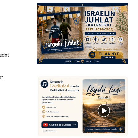
iedot
at