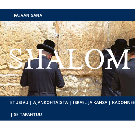
Hyppää
PÄIVÄN SANA
sisältöön
ETUSIVU
| AJANKOHTAISTA
| ISRAEL JA KANSA
| KADONNEE
| SE TAPAHTUU