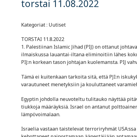
torstai 11.08.2022
Kategoriat : Uutiset
TORSTAI 11.8.2022
1. Palestiinan Islamic Jihad (PIJ) on ottanut joht
ilmaiskussa lauantai-iltana eliminoitiin lähes koko 
PIJ:n korkean tason johtajan kuolemansta. PIJ vah
Tämä ei kuitenkaan tarkoita sitä, että PJI:n iskukyk
varautuneet menetyksiin ja kouluttaneet varamiehe
Egyptin johdolla neuvoteltu tulitauko näyttää pit
tiukkoja määräyksiä. Israel on antanut polttoaine
lämpövoimalaan.
Israelia vastaan taistelevat terroriryhmät USA:ssa
kehottaneet painostamaan äänestäjiään antamaan 