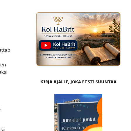
attab
ten
aksi
KIRJA AJALLE, JOKA ETSII SUUNTAA
,
tä.