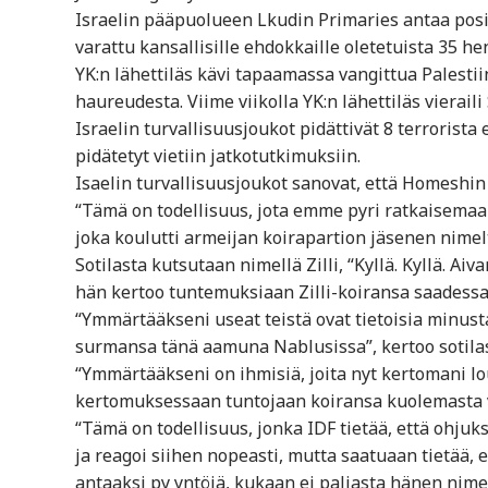
Israelin pääpuolueen Lkudin Primaries antaa positi
varattu kansallisille ehdokkaille oletetuista 35 he
YK:n lähettiläs kävi tapaamassa vangittua Palestii
haureudesta. Viime viikolla YK:n lähettiläs vierail
Israelin turvallisuusjoukot pidättivät 8 terrorista 
pidätetyt vietiin jatkotutkimuksiin.
Isaelin turvallisuusjoukot sanovat, että Homeshin
“Tämä on todellisuus, jota emme pyri ratkaisemaan,
joka koulutti armeijan koirapartion jäsenen nimeltä
Sotilasta kutsutaan nimellä Zilli, “Kyllä. Kyllä. Ai
hän kertoo tuntemuksiaan Zilli-koiransa saadessa
“Ymmärtääkseni useat teistä ovat tietoisia minusta
surmansa tänä aamuna Nablusissa”, kertoo sotilas
“Ymmärtääkseni on ihmisiä, joita nyt kertomani louk
kertomuksessaan tuntojaan koiransa kuolemasta v
“Tämä on todellisuus, jonka IDF tietää, että ohjuk
ja reagoi siihen nopeasti, mutta saatuaan tietää,
antaaksi py yntöjä, kukaan ei paljasta hänen nime