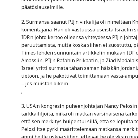
päätöslauselmille.
2. Surmansa saanut PIJ:n virkalija oli nimeltään K
komentajana. Hän oli vastuussa useista Israelin sivi
IDF:n johto kertoo olleensa yhteydessä PIJ:n joht
peruuttamista, mutta koska siihen ei suostuttu, pä
Times lehden sunnuntain artikkelin mukaan IDF o
Amassiin, PIJ:n Rafahin Prikaatin, ja Ziad Madala
Israel yritti surmata tähän saman häiskän Jordani
tietoon, ja he pakottivat toimittamaan vasta-ampul
– jos muistan oikein.
,
3. USA:n kongresin puheenjohtajan Nancy Pelosin
tarkkaililjoita, mikä oli matkan varsinaisena tark
että sen merkitys huipentui sillä, että se lopulta 
Pelosi itse pyrki määrittelemaan matkansa merkitys
antoi heille uskoa siihen, etteivät he ole yksin p