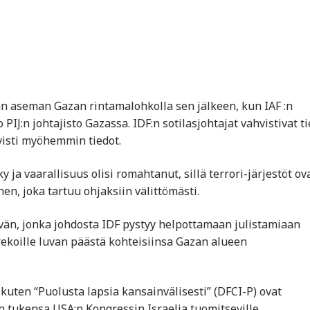
avan aseman Gazan rintamalohkolla sen jälkeen, kun IAF :n
PIJ:n johtajisto Gazassa. IDF:n sotilasjohtajat vahvistivat t
visti myöhemmin tiedot.
y ja vaarallisuus olisi romahtanut, sillä terrori-järjestöt ov
n, joka tartuu ohjaksiin välittömästi.
ävän, jonka johdosta IDF pystyy helpottamaan julistamiaan
rekoille luvan päästä kohteisiinsa Gazan alueen
 kuten “Puolusta lapsia kansainvälisesti” (DFCI-P) ovat
tukensa USA:n Kongressin Israelia tuomitseville