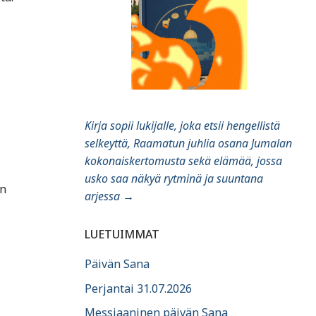
Kirja sopii lukijalle, joka etsii hengellistä
selkeyttä, Raamatun juhlia osana Jumalan
kokonaiskertomusta sekä elämää, jossa
usko saa näkyä rytminä ja suuntana
on
arjessa
→
LUETUIMMAT
Päivän Sana
Perjantai 31.07.2026
Messiaaninen päivän Sana