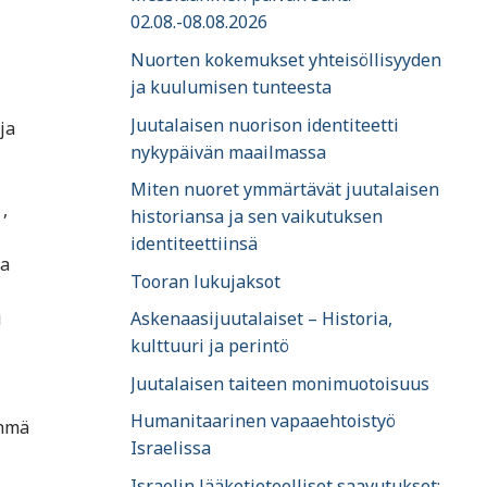
02.08.-08.08.2026
Nuorten kokemukset yhteisöllisyyden
ja kuulumisen tunteesta
Juutalaisen nuorison identiteetti
ja
nykypäivän maailmassa
Miten nuoret ymmärtävät juutalaisen
,
historiansa ja sen vaikutuksen
identiteettiinsä
sa
Tooran lukujaksot
i
Askenaasijuutalaiset – Historia,
kulttuuri ja perintö
Juutalaisen taiteen monimuotoisuus
Humanitaarinen vapaaehtoistyö
yhmä
Israelissa
Israelin lääketieteelliset saavutukset: