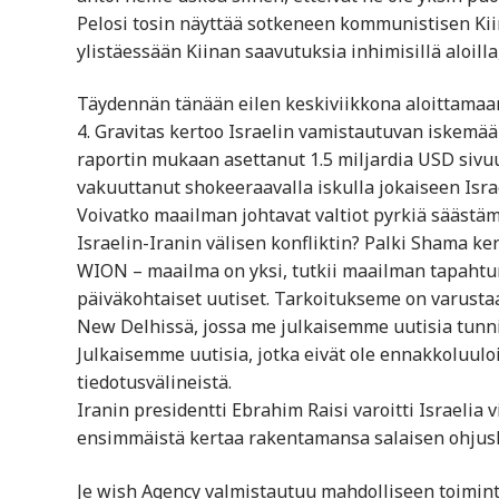
Pelosi tosin näyttää sotkeneen kommunistisen Kii
ylistäessään Kiinan saavutuksia inhimisillä aloilla
Täydennän tänään eilen keskiviikkona aloittamaani
4. Gravitas kertoo Israelin vamistautuvan iskemää
raportin mukaan asettanut 1.5 miljardia USD sivuun
vakuuttanut shokeeraavalla iskulla jokaiseen Israe
Voivatko maailman johtavat valtiot pyrkiä säästä
Israelin-Iranin välisen konfliktin? Palki Shama kert
WION – maailma on yksi, tutkii maailman tapahtum
päiväkohtaiset uutiset. Tarkoitukseme on varus
New Delhissä, jossa me julkaisemme uutisia tunnis
Julkaisemme uutisia, jotka eivät ole ennakkoluulois
tiedotusvälineistä.
Iranin presidentti Ebrahim Raisi varoitti Israelia v
ensimmäistä kertaa rakentamansa salaisen ohjus
Je wish Agency valmistautuu mahdolliseen toimint