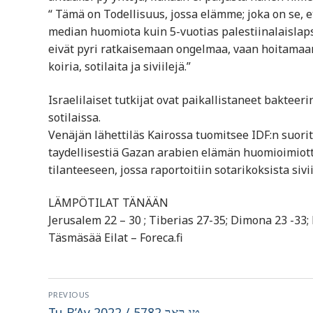
“ Tämä on Todellisuus, jossa elämme; joka on se, 
median huomiota kuin 5-vuotias palestiinalaislaps
eivät pyri ratkaisemaan ongelmaa, vaan hoitamaan 
koiria, sotilaita ja siviilejä.”
Israelilaiset tutkijat ovat paikallistaneet bakteer
sotilaissa.
Venäjän lähettiläs Kairossa tuomitsee IDF:n suori
taydellisestiä Gazan arabien elämän huomioimiot
tilanteeseen, jossa raportoitiin sotarikoksista sivi
LÄMPÖTILAT TÄNÄÄN
Jerusalem 22 – 30 ; Tiberias 27-35; Dimona 23 -33; 
Täsmäsää Eilat – Foreca.fi
Artikkelien
PREVIOUS
Previous
Tu B’Av 2022 / טוּ בְּאָב 5782