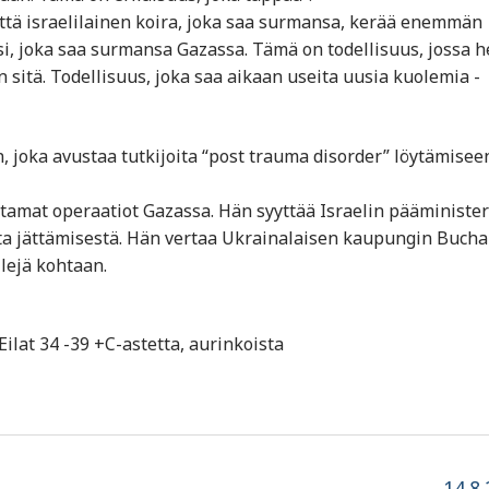
että israelilainen koira, joka saa surmansa, kerää enemmän
i, joka saa surmansa Gazassa. Tämä on todellisuus, jossa h
sitä. Todellisuus, joka saa aikaan useita uusia kuolemia -
in, joka avustaa tutkijoita “post trauma disorder” löytämisee
ttamat operaatiot Gazassa. Hän syyttää Israelin pääminister
ta jättämisestä. Hän vertaa Ukrainalaisen kaupungin Buch
ilejä kohtaan.
Eilat 34 -39 +C-astetta, aurinkoista
Next
14.8