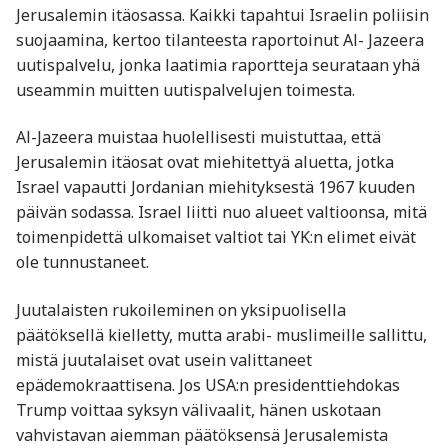
Jerusalemin itäosassa. Kaikki tapahtui Israelin poliisin
suojaamina, kertoo tilanteesta raportoinut Al- Jazeera
uutispalvelu, jonka laatimia raportteja seurataan yhä
useammin muitten uutispalvelujen toimesta.
Al-Jazeera muistaa huolellisesti muistuttaa, että
Jerusalemin itäosat ovat miehitettyä aluetta, jotka
Israel vapautti Jordanian miehityksestä 1967 kuuden
päivän sodassa. Israel liitti nuo alueet valtioonsa, mitä
toimenpidettä ulkomaiset valtiot tai YK:n elimet eivät
ole tunnustaneet.
Juutalaisten rukoileminen on yksipuolisella
päätöksellä kielletty, mutta arabi- muslimeille sallittu,
mistä juutalaiset ovat usein valittaneet
epädemokraattisena. Jos USA:n presidenttiehdokas
Trump voittaa syksyn välivaalit, hänen uskotaan
vahvistavan aiemman päätöksensä Jerusalemista