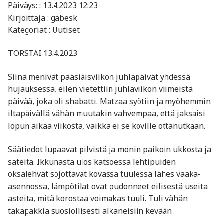
Päiväys: : 13.4.2023 12:23
Kirjoittaja : gabesk
Kategoriat : Uutiset
TORSTAI 13.4.2023
Siinä menivät pääsiäisviikon juhlapäivät yhdessä
hujauksessa, eilen vietettiin juhlaviikon viimeistä
päivää, joka oli shabatti. Matzaa syötiin ja myöhemmin
iltapäivällä vähän muutakin vahvempaa, että jaksaisi
lopun aikaa viikosta, vaikka ei se koville ottanutkaan.
Säätiedot lupaavat pilvistä ja monin paikoin ukkosta ja
sateita. Ikkunasta ulos katsoessa lehtipuiden
oksalehvät sojottavat kovassa tuulessa lähes vaaka-
asennossa, lämpötilat ovat pudonneet eilisestä useita
asteita, mitä korostaa voimakas tuuli. Tuli vähän
takapakkia suosiollisesti alkaneisiin kevään