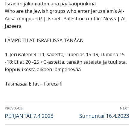
Israelin jakamattomana pääkaupunkina.
Who are the Jewish groups who enter Jerusalem’s Al-
Aqsa compound? | Israel- Palestine conflict News | Al
Jazeera
LÄMPÖTILAT ISRAELISSA TÄNÅÄN
1. Jerusalem 8 -11; sadetta; Tiberias 15-19; Dimona 15
-18; Eilat 20 -25 +C-astetta, tänään sateista ja tuulista,
loppuviikosta alkaen lämpenevää.
Täsmäsää Eilat – Foreca.fi
Artikkelien
PREVIOUS
NEXT
selaus
Previous
Next
PERJANTAI 7.4.2023
Sunnuntai 16.4.2023
post:
post: