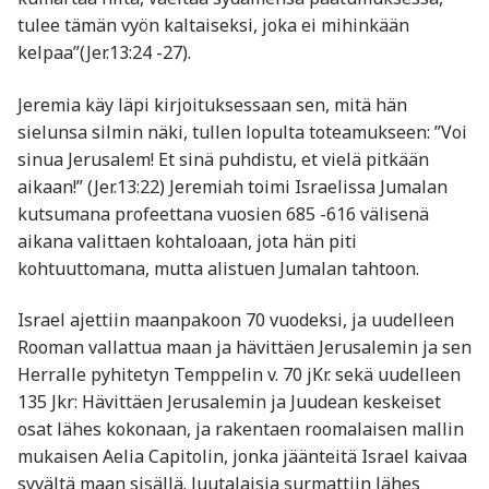
tulee tämän vyön kaltaiseksi, joka ei mihinkään
kelpaa”(Jer.13:24 -27).
Jeremia käy läpi kirjoituksessaan sen, mitä hän
sielunsa silmin näki, tullen lopulta toteamukseen: ”Voi
sinua Jerusalem! Et sinä puhdistu, et vielä pitkään
aikaan!” (Jer.13:22) Jeremiah toimi Israelissa Jumalan
kutsumana profeettana vuosien 685 -616 välisenä
aikana valittaen kohtaloaan, jota hän piti
kohtuuttomana, mutta alistuen Jumalan tahtoon.
Israel ajettiin maanpakoon 70 vuodeksi, ja uudelleen
Rooman vallattua maan ja hävittäen Jerusalemin ja sen
Herralle pyhitetyn Temppelin v. 70 jKr. sekä uudelleen
135 Jkr: Hävittäen Jerusalemin ja Juudean keskeiset
osat lähes kokonaan, ja rakentaen roomalaisen mallin
mukaisen Aelia Capitolin, jonka jäänteitä Israel kaivaa
syvältä maan sisällä. Juutalaisia surmattiin lähes