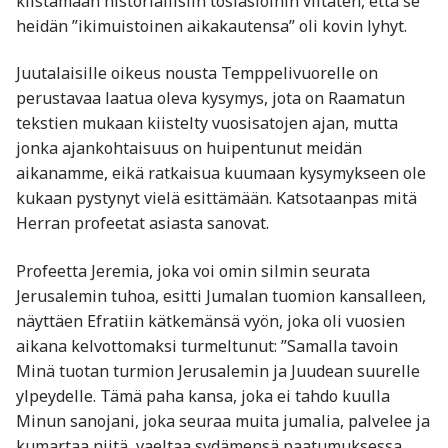
kiistämään historiallisiin tosiasioihin viitaten, että se
heidän ”ikimuistoinen aikakautensa” oli kovin lyhyt.
Juutalaisille oikeus nousta Temppelivuorelle on
perustavaa laatua oleva kysymys, jota on Raamatun
tekstien mukaan kiistelty vuosisatojen ajan, mutta
jonka ajankohtaisuus on huipentunut meidän
aikanamme, eikä ratkaisua kuumaan kysymykseen ole
kukaan pystynyt vielä esittämään. Katsotaanpas mitä
Herran profeetat asiasta sanovat.
Profeetta Jeremia, joka voi omin silmin seurata
Jerusalemin tuhoa, esitti Jumalan tuomion kansalleen,
näyttäen Efratiin kätkemänsä vyön, joka oli vuosien
aikana kelvottomaksi turmeltunut: ”Samalla tavoin
Minä tuotan turmion Jerusalemin ja Juudean suurelle
ylpeydelle. Tämä paha kansa, joka ei tahdo kuulla
Minun sanojani, joka seuraa muita jumalia, palvelee ja
kumartaa niitä, vaeltaa sydämensä paatumuksessa,