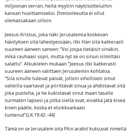
miljoonan verran, heitä myytiin näytösotteluihin
kansan huvittamiseksi. Ihmisoikeutta ei ollut
olemassakaan silloin.
Jeesus Kristus, joka näki Jerusalemia koskevan
hävityksen sitä lähestyessään, itki Hän sitä katkerasti
suureen ääneen sanoen: ”Voi jospa tietäisit sinäkin,
mikä rauhaasi sopii, mutta nyt se on sinun silmiltäsi
salattu”. Alkukielen mukaan ”Jeesus itki katkerasti
suureen ääneen valittaen Jerusalemin kohtaloa.
”Silä sinulle tulevat päivät, jolloin vihollisesi sinut
valleilla saartavat ja piirittävät sinua ja ahdistavat sitä
joka puolelta, ja he kukistavat sinut maan tasalle
surmaten lapsesi ja jotka siellä ovat, eivätkä jätä kiveä
kiven päälle, koska et etsikkoaikaasi
tuntenut”(LK.19:42 -44)
Tämä on se Jerusalem jota PA:n arabit kutsuvat nimellä