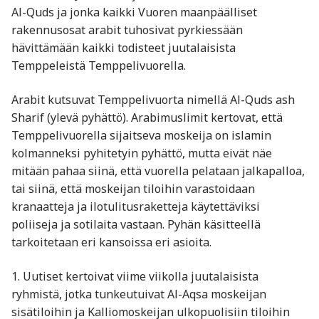
Al-Quds ja jonka kaikki Vuoren maanpäälliset
rakennusosat arabit tuhosivat pyrkiessään
hävittämään kaikki todisteet juutalaisista
Temppeleistä Temppelivuorella.
Arabit kutsuvat Temppelivuorta nimellä Al-Quds ash
Sharif (ylevä pyhättö). Arabimuslimit kertovat, että
Temppelivuorella sijaitseva moskeija on islamin
kolmanneksi pyhitetyin pyhättö, mutta eivät näe
mitään pahaa siinä, että vuorella pelataan jalkapalloa,
tai siinä, että moskeijan tiloihin varastoidaan
kranaatteja ja ilotulitusraketteja käytettäviksi
poliiseja ja sotilaita vastaan. Pyhän käsitteellä
tarkoitetaan eri kansoissa eri asioita.
1. Uutiset kertoivat viime viikolla juutalaisista
ryhmistä, jotka tunkeutuivat Al-Aqsa moskeijan
sisätiloihin ja Kalliomoskeijan ulkopuolisiin tiloihin