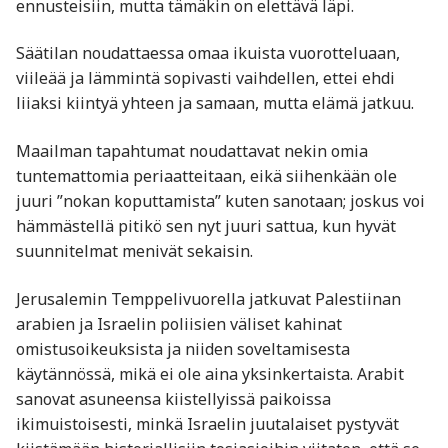
ennusteisiin, mutta tämäkin on elettävä läpi.
Säätilan noudattaessa omaa ikuista vuorotteluaan,
viileää ja lämmintä sopivasti vaihdellen, ettei ehdi
liiaksi kiintyä yhteen ja samaan, mutta elämä jatkuu.
Maailman tapahtumat noudattavat nekin omia
tuntemattomia periaatteitaan, eikä siihenkään ole
juuri ”nokan koputtamista” kuten sanotaan; joskus voi
hämmästellä pitikö sen nyt juuri sattua, kun hyvät
suunnitelmat menivät sekaisin.
Jerusalemin Temppelivuorella jatkuvat Palestiinan
arabien ja Israelin poliisien väliset kahinat
omistusoikeuksista ja niiden soveltamisesta
käytännössä, mikä ei ole aina yksinkertaista. Arabit
sanovat asuneensa kiistellyissä paikoissa
ikimuistoisesti, minkä Israelin juutalaiset pystyvät