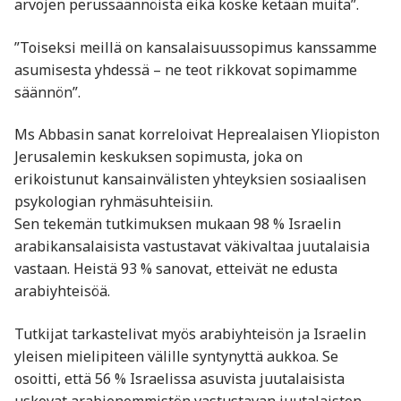
arvojen perussäännöistä eikä koske ketään muita”.
”Toiseksi meillä on kansalaisuussopimus kanssamme
asumisesta yhdessä – ne teot rikkovat sopimamme
säännön”.
Ms Abbasin sanat korreloivat Heprealaisen Yliopiston
Jerusalemin keskuksen sopimusta, joka on
erikoistunut kansainvälisten yhteyksien sosiaalisen
psykologian ryhmäsuhteisiin.
Sen tekemän tutkimuksen mukaan 98 % Israelin
arabikansalaisista vastustavat väkivaltaa juutalaisia
vastaan. Heistä 93 % sanovat, etteivät ne edusta
arabiyhteisöä.
Tutkijat tarkastelivat myös arabiyhteisön ja Israelin
yleisen mielipiteen välille syntynyttä aukkoa. Se
osoitti, että 56 % Israelissa asuvista juutalaisista
uskovat arabienemmistön vastustavan juutalaisten