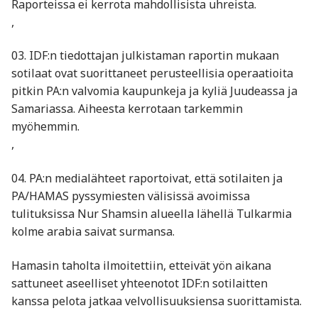
Raporteissa ei kerrota mahdollisista uhreista.
,
03. IDF:n tiedottajan julkistaman raportin mukaan
sotilaat ovat suorittaneet perusteellisia operaatioita
pitkin PA:n valvomia kaupunkeja ja kyliä Juudeassa ja
Samariassa. Aiheesta kerrotaan tarkemmin
myöhemmin.
,
04. PA:n medialähteet raportoivat, että sotilaiten ja
PA/HAMAS pyssymiesten välisissä avoimissa
tulituksissa Nur Shamsin alueella lähellä Tulkarmia
kolme arabia saivat surmansa.
Hamasin taholta ilmoitettiin, etteivät yön aikana
sattuneet aseelliset yhteenotot IDF:n sotilaitten
kanssa pelota jatkaa velvollisuuksiensa suorittamista.