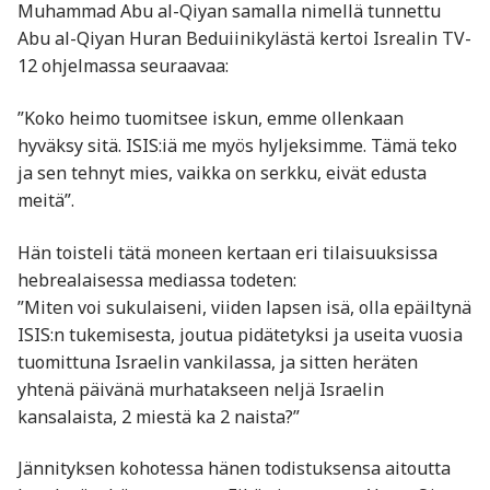
Muhammad Abu al-Qiyan samalla nimellä tunnettu
Abu al-Qiyan Huran Beduiinikylästä kertoi Isrealin TV-
12 ohjelmassa seuraavaa:
”Koko heimo tuomitsee iskun, emme ollenkaan
hyväksy sitä. ISIS:iä me myös hyljeksimme. Tämä teko
ja sen tehnyt mies, vaikka on serkku, eivät edusta
meitä”.
Hän toisteli tätä moneen kertaan eri tilaisuuksissa
hebrealaisessa mediassa todeten:
”Miten voi sukulaiseni, viiden lapsen isä, olla epäiltynä
ISIS:n tukemisesta, joutua pidätetyksi ja useita vuosia
tuomittuna Israelin vankilassa, ja sitten heräten
yhtenä päivänä murhatakseen neljä Israelin
kansalaista, 2 miestä ka 2 naista?”
Jännityksen kohotessa hänen todistuksensa aitoutta