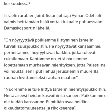
keskuudessa?
Israelin arabien Joint-listan johtaja Ayman Odeh oli
valmis heittämään lisää vettä kiukaalle puhuessaan
Damaskosportin lähellä.
”On nöyryyttävä poikiemme liittyminen Israelin
turvallisuusjoukkoihin. He nöyryttävät kansaamme,
perheitämme, nöyryyttävät kaikkia, jotka tulevat
rukoilemaan. Kantamme on, että nousemme
lopettamaan murhaavan miehityksen, jotta Palestiina
voi nousta, sen liput liehua Jerusalemin muureilla,
rauhan levittämiseksi rauhan maahan”.
”Nuoremme ei tule liittyä Israelin miehitysjoukkoihin.
Heitä aseesi heidän kasvoihinsa sanoen: Paikkamme ei
ole teidän kanssanne. Ei mitään osaa heidän
oikeudettomuuteensa ja rikokseensa”.