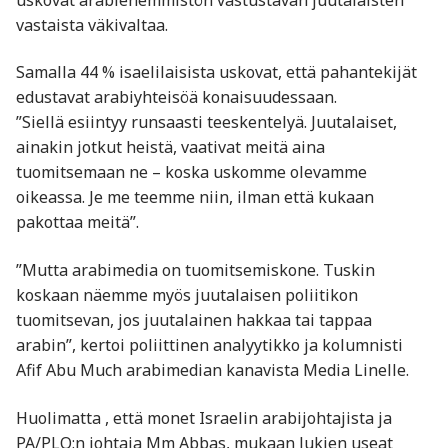
vastaista väkivaltaa.
Samalla 44 % isaelilaisista uskovat, että pahantekijät
edustavat arabiyhteisöä konaisuudessaan.
”Siellä esiintyy runsaasti teeskentelyä. Juutalaiset,
ainakin jotkut heistä, vaativat meitä aina
tuomitsemaan ne – koska uskomme olevamme
oikeassa. Je me teemme niin, ilman että kukaan
pakottaa meitä”.
”Mutta arabimedia on tuomitsemiskone. Tuskin
koskaan näemme myös juutalaisen poliitikon
tuomitsevan, jos juutalainen hakkaa tai tappaa
arabin”, kertoi poliittinen analyytikko ja kolumnisti
Afif Abu Much arabimedian kanavista Media Linelle.
Huolimatta , että monet Israelin arabijohtajista ja
PA/PLO:n johtaja Mm Abbas, mukaan lukien useat