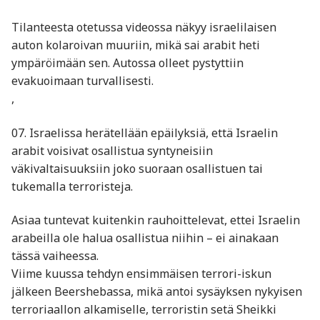
Tilanteesta otetussa videossa näkyy israelilaisen
auton kolaroivan muuriin, mikä sai arabit heti
ympäröimään sen. Autossa olleet pystyttiin
evakuoimaan turvallisesti.
,
07. Israelissa herätellään epäilyksiä, että Israelin
arabit voisivat osallistua syntyneisiin
väkivaltaisuuksiin joko suoraan osallistuen tai
tukemalla terroristeja.
Asiaa tuntevat kuitenkin rauhoittelevat, ettei Israelin
arabeilla ole halua osallistua niihin – ei ainakaan
tässä vaiheessa.
Viime kuussa tehdyn ensimmäisen terrori-iskun
jälkeen Beershebassa, mikä antoi sysäyksen nykyisen
terroriaallon alkamiselle, terroristin setä Sheikki