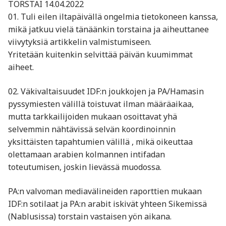
TORSTAI 14.04.2022
01. Tuli eilen iltapäivällä ongelmia tietokoneen kanssa,
mikä jatkuu vielä tänäänkin torstaina ja aiheuttanee
viivytyksiä artikkelin valmistumiseen.
Yritetään kuitenkin selvittää päivän kuumimmat
aiheet.
02. Väkivaltaisuudet IDF:n joukkojen ja PA/Hamasin
pyssymiesten välillä toistuvat ilman määräaikaa,
mutta tarkkailijoiden mukaan osoittavat yhä
selvemmin nähtävissä selvän koordinoinnin
yksittäisten tapahtumien välillä , mikä oikeuttaa
olettamaan arabien kolmannen intifadan
toteutumisen, joskin lievässä muodossa.
PA:n valvoman mediavälineiden raporttien mukaan
IDF:n sotilaat ja PA:n arabit iskivät yhteen Sikemissä
(Nablusissa) torstain vastaisen yön aikana.