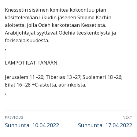
Knessetin sisäinen komitea kokoontuu pian
käsittelemään Likudin jäsenen Shlomo Karhin
aloitetta, jolla Odeh karkotetaan Kessetistä.
Arabijohtajat syyttävät Odehia teeskentelystä ja
farisealaisuudesta.
,
LÄMPÖTILAT TÄNÄÄN
Jerusalem 11 -20; Tiberias 13 -27; Suolameri 18 -26;
Eilat 16 -28 +C-astetta, aurinkoista.
,
Artikkelien
PREVIOUS
NEXT
selaus
Previous
Next
Sunnuntai 10.04.2022
Sunnuntai 17.04.2022
post:
post: