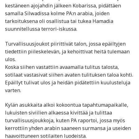
kestäneen ajojahdin jälkeen Kobarissa, pidättäen
samalla Silwadissa kolme PA:n arabia, joiden
tarkoituksena oli osallistua tai tukea Hamadia
suunnitellussa terrori-iskussa.
Turvallisuusjoukot piirittivät talon, jossa epäiltyjen
tiedettiin piileskelevän, ja kehoittivat heitä tulemaan
ulos.
Koska siihen vastattiin avaamalla tulitus talosta,
sotilaat vastasivat siihen avaten tulituksen taloa kohti.
Epäillyt tulivat ulos ja heidän pidätettiin kuulusteluja
varten.
Kylän asukkaita alkoi kokoontua tapahtumapaikalle,
lukuisten siviilien alkaessa kivittää ja tulittaa
turvallisuusjoukkoja, kuten PA raportoi, jossa myös
kerrottiin yhden arabin saaneen surmansa ja useiden
haavoittuneen sotilaiten luodeista.