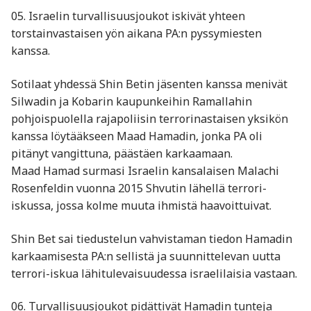
05. Israelin turvallisuusjoukot iskivät yhteen
torstainvastaisen yön aikana PA:n pyssymiesten
kanssa.
Sotilaat yhdessä Shin Betin jäsenten kanssa menivät
Silwadin ja Kobarin kaupunkeihin Ramallahin
pohjoispuolella rajapoliisin terrorinastaisen yksikön
kanssa löytääkseen Maad Hamadin, jonka PA oli
pitänyt vangittuna, päästäen karkaamaan.
Maad Hamad surmasi Israelin kansalaisen Malachi
Rosenfeldin vuonna 2015 Shvutin lähellä terrori-
iskussa, jossa kolme muuta ihmistä haavoittuivat.
Shin Bet sai tiedustelun vahvistaman tiedon Hamadin
karkaamisesta PA:n sellistä ja suunnittelevan uutta
terrori-iskua lähitulevaisuudessa israelilaisia vastaan.
06. Turvallisuusjoukot pidättivät Hamadin tunteja