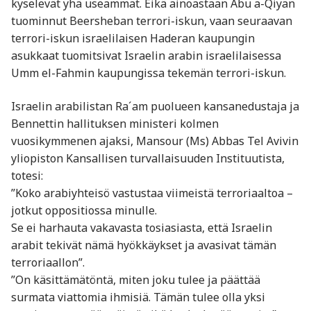
kyselevät yhä useammat. Eikä ainoastaan Abu a-Qiyan
tuominnut Beersheban terrori-iskun, vaan seuraavan
terrori-iskun israelilaisen Haderan kaupungin
asukkaat tuomitsivat Israelin arabin israelilaisessa
Umm el-Fahmin kaupungissa tekemän terrori-iskun.
Israelin arabilistan Ra´am puolueen kansanedustaja ja
Bennettin hallituksen ministeri kolmen
vuosikymmenen ajaksi, Mansour (Ms) Abbas Tel Avivin
yliopiston Kansallisen turvallaisuuden Instituutista,
totesi:
”Koko arabiyhteisö vastustaa viimeistä terroriaaltoa –
jotkut oppositiossa minulle.
Se ei harhauta vakavasta tosiasiasta, että Israelin
arabit tekivät nämä hyökkäykset ja avasivat tämän
terroriaallon”.
”On käsittämätöntä, miten joku tulee ja päättää
surmata viattomia ihmisiä. Tämän tulee olla yksi