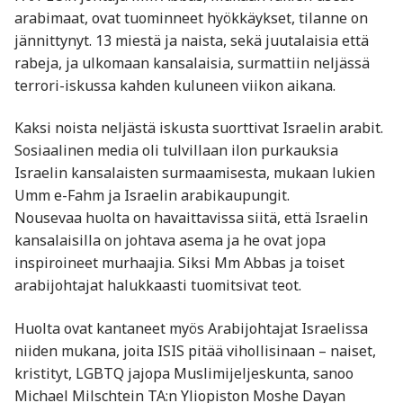
arabimaat, ovat tuominneet hyökkäykset, tilanne on
jännittynyt. 13 miestä ja naista, sekä juutalaisia että
rabeja, ja ulkomaan kansalaisia, surmattiin neljässä
terrori-iskussa kahden kuluneen viikon aikana.
Kaksi noista neljästä iskusta suorttivat Israelin arabit.
Sosiaalinen media oli tulvillaan ilon purkauksia
Israelin kansalaisten surmaamisesta, mukaan lukien
Umm e-Fahm ja Israelin arabikaupungit.
Nousevaa huolta on havaittavissa siitä, että Israelin
kansalaisilla on johtava asema ja he ovat jopa
inspiroineet murhaajia. Siksi Mm Abbas ja toiset
arabijohtajat halukkaasti tuomitsivat teot.
Huolta ovat kantaneet myös Arabijohtajat Israelissa
niiden mukana, joita ISIS pitää vihollisinaan – naiset,
kristityt, LGBTQ jajopa Muslimijeljeskunta, sanoo
Michael Milschtein TA:n Yliopiston Moshe Dayan