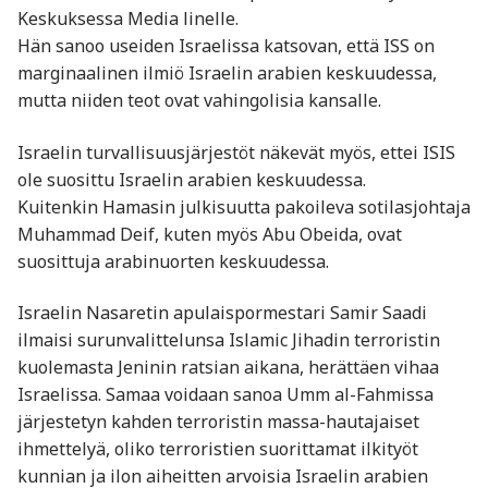
Keskuksessa Media linelle.
Hän sanoo useiden Israelissa katsovan, että ISS on
marginaalinen ilmiö Israelin arabien keskuudessa,
mutta niiden teot ovat vahingolisia kansalle.
Israelin turvallisuusjärjestöt näkevät myös, ettei ISIS
ole suosittu Israelin arabien keskuudessa.
Kuitenkin Hamasin julkisuutta pakoileva sotilasjohtaja
Muhammad Deif, kuten myös Abu Obeida, ovat
suosittuja arabinuorten keskuudessa.
Israelin Nasaretin apulaispormestari Samir Saadi
ilmaisi surunvalittelunsa Islamic Jihadin terroristin
kuolemasta Jeninin ratsian aikana, herättäen vihaa
Israelissa. Samaa voidaan sanoa Umm al-Fahmissa
järjestetyn kahden terroristin massa-hautajaiset
ihmettelyä, oliko terroristien suorittamat ilkityöt
kunnian ja ilon aiheitten arvoisia Israelin arabien