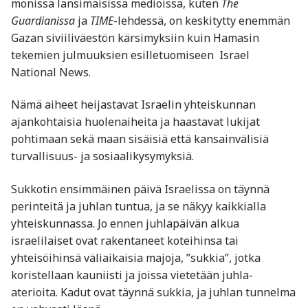
monissa länsimaisissa medioissa, kuten
The
Guardianissa
ja
TIME
-lehdessä, on keskitytty enemmän
Gazan siviiliväestön kärsimyksiin kuin Hamasin
tekemien julmuuksien esilletuomiseen​ ​ Israel
National News.
Nämä aiheet heijastavat Israelin yhteiskunnan
ajankohtaisia huolenaiheita ja haastavat lukijat
pohtimaan sekä maan sisäisiä että kansainvälisiä
turvallisuus- ja sosiaalikysymyksiä.
Sukkotin ensimmäinen päivä Israelissa on täynnä
perinteitä ja juhlan tuntua, ja se näkyy kaikkialla
yhteiskunnassa. Jo ennen juhlapäivän alkua
israelilaiset ovat rakentaneet koteihinsa tai
yhteisöihinsä väliaikaisia majoja, ”sukkia”, jotka
koristellaan kauniisti ja joissa vietetään juhla-
aterioita. Kadut ovat täynnä sukkia, ja juhlan tunnelma