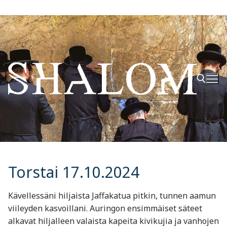
Hyppää
sisältöön
Hae:
Torstai 17.10.2024
Kävellessäni hiljaista Jaffakatua pitkin, tunnen aamun
viileyden kasvoillani. Auringon ensimmäiset säteet
alkavat hiljalleen valaista kapeita kivikujia ja vanhojen