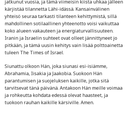
jatkunut vuosia, ja tämä viimeisin kiista uhkaa jälleen
kärjistää tilannetta Lähi-idässä. Kansainvälinen
yhteisö seuraa tarkasti tilanteen kehittymistä, sillä
mahdollinen sotilaallinen yhteenotto voisi vaikuttaa
koko alueen vakauteen ja energiaturvallisuuteen.
Iranin ja Israelin suhteet ovat olleet jännittyneet jo
pitkään, ja tämä uusin kehitys vain lisää polttoainetta
tuleen​ The Times of Israel​.
Siunattu olkoon Hän, joka siunasi esi-isiämme,
Abrahamia, Iisakia ja Jaakobia. Suokoon Hän
parantumisen ja suojeluksen kaikille, jotka sitä
tarvitsevat tänä päivänä. Antakoon Hän meille voimaa
ja rohkeutta kohdata edessä olevat haasteet, ja
tuokoon rauhan kaikille kärsiville. Amen.