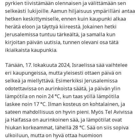
pyrkien tiivistämään olennaisen ja välittämään sen
selkeästi lukijoille. Aamun hiljaisuus ympärilläni antaa
hetken keskittymiselle, ennen kuin kaupunki alkaa
herätä eloon ja täyttyä kiireestä. Jokainen hetki
Jerusalemissa tuntuu tärkeältä, ja samalla kun
kirjoitan päivän uutisia, tunnen olevani osa tätä
ikiaikaista kaupunkia.
Tänään, 17. lokakuuta 2024, Israelissa sää vaihtelee
eri kaupungeissa, mutta yleisesti ottaen päivä on
selkeä ja miellyttävä. Esimerkiksi Jerusalemissa
odotettavissa on aurinkoista säätä, ja päivän ylin
lämpötila on noin 24 °C, kun taas yöllä lämpötila
laskee noin 17 °C. Ilman kosteus on kohtalainen, ja
sateen mahdollisuus on hyvin pieni. Myös Tel Avivissa
ja Haifassa on aurinkoinen sää, ja lämpötilat ovat
hiukan korkeammat, lähellä 28 °C. Sää on siis sopiva
ulkoiluun, mutta on hyvä ottaa huomioon