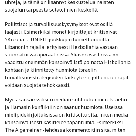
uhreja, ja tämä on lisännyt keskustelua naisten
suojelun tarpeesta sotatoimien keskellä​.
Poliittiset ja turvallisuuskysymykset ovat esillä
laajasti. Esimerkiksi monet kirjoittajat kritisoivat
YKroolia ja UNIFIL-joukkojen toimettomuutta
Libanonin rajalla, erityisesti Hezbollahia vastaan
suunnatuissa operaatioissa. Yleisönosastoissa on
vaadittu enemmän kansainvälistä painetta Hizbollahia
kohtaan ja kiinnitetty huomiota Israelin
turvallisuusstrategioiden tärkeyteen, jotta maan rajat
voidaan suojata tehokkaasti​.
Myös kansainvälisen median suhtautuminen Israelin
ja Hamasin konfliktiin on saanut huomiota. Useissa
mielipidekirjoituksissa on kritisoitu sitä, miten media
kansainvälisesti käsittelee tapahtumia. Esimerkiksi
The Algemeiner -lehdessä kommentoitiin sitä, miten