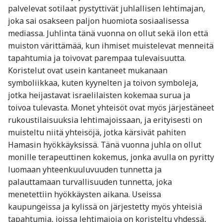
palvelevat sotilaat pystyttivät juhlallisen lehtimajan,
joka sai osakseen paljon huomiota sosiaalisessa
mediassa. Juhlinta tänä vuonna on ollut sekä ilon että
muiston värittämää, kun ihmiset muistelevat menneitä
tapahtumia ja toivovat parempaa tulevaisuutta.
Koristelut ovat usein kantaneet mukanaan
symboliikkaa, kuten kyynelten ja toivon symboleja,
jotka heijastavat israelilaisten kokemaa surua ja
toivoa tulevasta. Monet yhteisöt ovat myös järjestäneet
rukoustilaisuuksia lehtimajoissaan, ja erityisesti on
muisteltu niitä yhteisöjä, jotka kärsivät pahiten
Hamasin hyökkäyksissä. Tänä vuonna juhla on ollut
monille terapeuttinen kokemus, jonka avulla on pyritty
luomaan yhteenkuuluvuuden tunnetta ja
palauttamaan turvallisuuden tunnetta, joka
menetettiin hyökkäysten aikana. Useissa
kaupungeissa ja kylissä on järjestetty myös yhteisiä
tapahtumia, joissa lehtimajoja on koristeltu yhdessä,