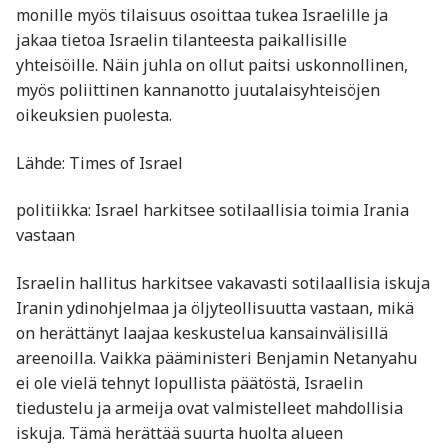
monille myös tilaisuus osoittaa tukea Israelille ja
jakaa tietoa Israelin tilanteesta paikallisille
yhteisöille. Näin juhla on ollut paitsi uskonnollinen,
myös poliittinen kannanotto juutalaisyhteisöjen
oikeuksien puolesta.
Lähde: Times of Israel
politiikka: Israel harkitsee sotilaallisia toimia Irania
vastaan
Israelin hallitus harkitsee vakavasti sotilaallisia iskuja
Iranin ydinohjelmaa ja öljyteollisuutta vastaan, mikä
on herättänyt laajaa keskustelua kansainvälisillä
areenoilla. Vaikka pääministeri Benjamin Netanyahu
ei ole vielä tehnyt lopullista päätöstä, Israelin
tiedustelu ja armeija ovat valmistelleet mahdollisia
iskuja. Tämä herättää suurta huolta alueen