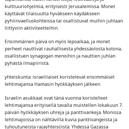
kulttuuriohjelmia, erityisesti Jerusalemissa. Monet
käyttävät tilaisuutta hyväkseen käydäkseen
pyhiinvaelluskohteissa tai osallistuvat muihin juhlaan
liittyviin aktiviteetteihin.
Ensimmäinen päivä on myös lepoaikaa, ja monet
perheet nauttivat rauhallisesta yhdessäolosta kotona,
osallistuen synagogan menoihin ja nauttien juhlan
pyhästä ilmapiiristä.
yhteiskunta: israelilaiset koristelevat ensimmäiset
lehtimajansa Hamasin hyökkäyksen jälkeen
Israelin asukkaat ovat tänä vuonna koristelleet
lehtimajansa erityisellä tavalla muistellen lokakuun 7.
päivän hyökkäyksen uhreja ja panttivankeja. Monissa
lehtimajoissa on nähtävillä kuvia panttivangeista ja
tuhoutuneista rajayhteisöistä. Yhdessä Gazassa