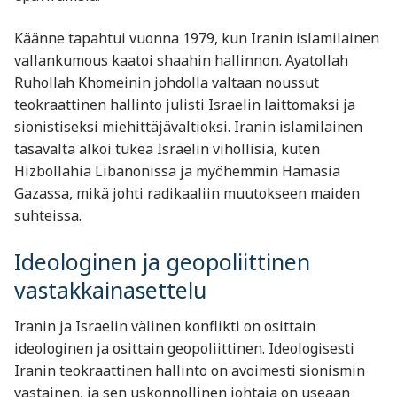
Käänne tapahtui vuonna 1979, kun Iranin islamilainen
vallankumous kaatoi shaahin hallinnon. Ayatollah
Ruhollah Khomeinin johdolla valtaan noussut
teokraattinen hallinto julisti Israelin laittomaksi ja
sionistiseksi miehittäjävaltioksi. Iranin islamilainen
tasavalta alkoi tukea Israelin vihollisia, kuten
Hizbollahia Libanonissa ja myöhemmin Hamasia
Gazassa, mikä johti radikaaliin muutokseen maiden
suhteissa.
Ideologinen ja geopoliittinen
vastakkainasettelu
Iranin ja Israelin välinen konflikti on osittain
ideologinen ja osittain geopoliittinen. Ideologisesti
Iranin teokraattinen hallinto on avoimesti sionismin
vastainen, ja sen uskonnollinen johtaja on useaan