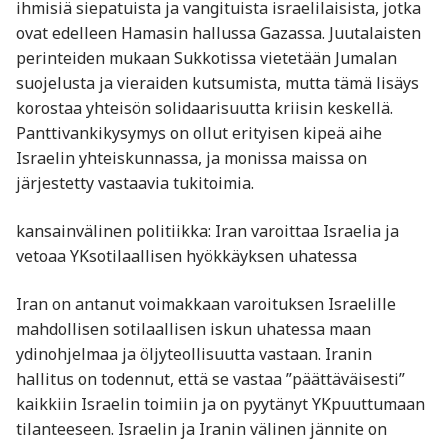
ihmisiä siepatuista ja vangituista israelilaisista, jotka
ovat edelleen Hamasin hallussa Gazassa. Juutalaisten
perinteiden mukaan Sukkotissa vietetään Jumalan
suojelusta ja vieraiden kutsumista, mutta tämä lisäys
korostaa yhteisön solidaarisuutta kriisin keskellä.
Panttivankikysymys on ollut erityisen kipeä aihe
Israelin yhteiskunnassa, ja monissa maissa on
järjestetty vastaavia tukitoimia.
kansainvälinen politiikka: Iran varoittaa Israelia ja
vetoaa YKsotilaallisen hyökkäyksen uhatessa
Iran on antanut voimakkaan varoituksen Israelille
mahdollisen sotilaallisen iskun uhatessa maan
ydinohjelmaa ja öljyteollisuutta vastaan. Iranin
hallitus on todennut, että se vastaa ”päättäväisesti”
kaikkiin Israelin toimiin ja on pyytänyt YKpuuttumaan
tilanteeseen. Israelin ja Iranin välinen jännite on