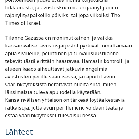
liikkumasta, ja avustuskuormia on jäänyt jumiin
rajanylityspaikoille päiviksi tai jopa viikoiksi​ The
Times of Israel​.
Tilanne Gazassa on monimutkainen, ja vaikka
kansainväliset avustusjärjestöt pyrkivät toimittamaan
apua siviileille, poliittinen ja turvallisuustilanne
tekevät tästä erittäin haastavaa. Hamasin kontrolli ja
alueen kaaos aiheuttavat jatkuvia ongelmia
avustusten perille saamisessa, ja raportit avun
väärinkäytöksistä herättävät huolta siitä, miten
länsimaista tuleva apu todella käytetään.
Kansainvälisen yhteisön on tärkeää löytää kestäviä
ratkaisuja, jotta avun perillemeno voidaan taata ja
estää väärinkäytökset tulevaisuudessa.
Lähteet: