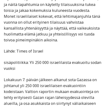
ja näitä tapahtumia on käytetty tilaisuuksina tukea
toisia ja jakaa kokemuksia kuluneesta vuodesta.
Monet israelilaiset kokevat, että lehtimajanjuhla tänä
vuonna on ollut erityinen tilaisuus vahvistaa
kansallista yhtenäisyyttä ja näyttää, että vaikeuksista
huolimatta elämä jatkuu ja yhteisöllisyys voi tuoda
toivoa pimeimpinäkin aikoina.
Lähde: Times of Israel
sisäpolitiikka: Yli 250 000 israelilaista evakuoitu sodan
vuoksi
Lokakuun 7. päivän jälkeen alkanut sota Gazassa on
johtanut yli 250 000 israelilaisen evakuointiin
kodeistaan. Valtion raportin mukaan evakuointeja on
tehty erityisesti Gazan rajan läheisyydessä olevilla
alueilla, ja osa asukkaista on siirtynyt väliaikaiseen