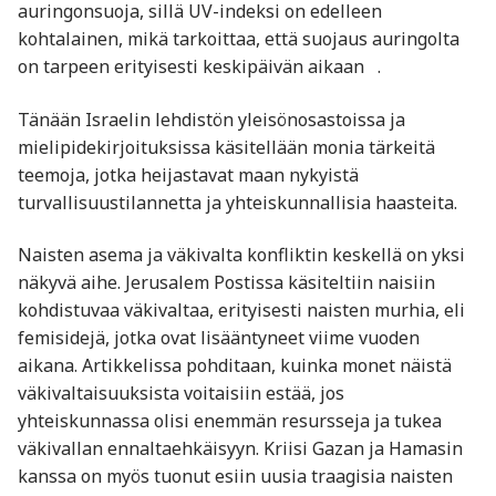
auringonsuoja, sillä UV-indeksi on edelleen
kohtalainen, mikä tarkoittaa, että suojaus auringolta
on tarpeen erityisesti keskipäivän aikaan​ ​ ​ ​.
Tänään Israelin lehdistön yleisönosastoissa ja
mielipidekirjoituksissa käsitellään monia tärkeitä
teemoja, jotka heijastavat maan nykyistä
turvallisuustilannetta ja yhteiskunnallisia haasteita.
Naisten asema ja väkivalta konfliktin keskellä on yksi
näkyvä aihe. Jerusalem Postissa käsiteltiin naisiin
kohdistuvaa väkivaltaa, erityisesti naisten murhia, eli
femisidejä, jotka ovat lisääntyneet viime vuoden
aikana. Artikkelissa pohditaan, kuinka monet näistä
väkivaltaisuuksista voitaisiin estää, jos
yhteiskunnassa olisi enemmän resursseja ja tukea
väkivallan ennaltaehkäisyyn. Kriisi Gazan ja Hamasin
kanssa on myös tuonut esiin uusia traagisia naisten