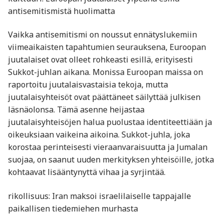
antisemitismistä huolimatta
Vaikka antisemitismi on noussut ennätyslukemiin
viimeaikaisten tapahtumien seurauksena, Euroopan
juutalaiset ovat olleet rohkeasti esillä, erityisesti
Sukkot-juhlan aikana. Monissa Euroopan maissa on
raportoitu juutalaisvastaisia tekoja, mutta
juutalaisyhteisöt ovat päättäneet säilyttää julkisen
läsnäolonsa. Tämä asenne heijastaa
juutalaisyhteisöjen halua puolustaa identiteettiään ja
oikeuksiaan vaikeina aikoina. Sukkot-juhla, joka
korostaa perinteisesti vieraanvaraisuutta ja Jumalan
suojaa, on saanut uuden merkityksen yhteisöille, jotka
kohtaavat lisääntynyttä vihaa ja syrjintää.
rikollisuus: Iran maksoi israelilaiselle tappajalle
paikallisen tiedemiehen murhasta