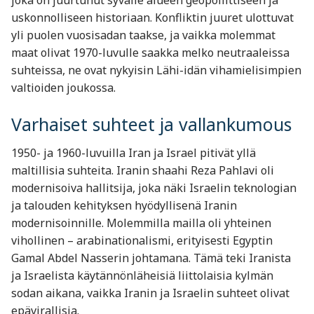
joka on juurtunut syvälle alueen geopoliittiseen ja
uskonnolliseen historiaan. Konfliktin juuret ulottuvat
yli puolen vuosisadan taakse, ja vaikka molemmat
maat olivat 1970-luvulle saakka melko neutraaleissa
suhteissa, ne ovat nykyisin Lähi-idän vihamielisimpien
valtioiden joukossa.
Varhaiset suhteet ja vallankumous
1950- ja 1960-luvuilla Iran ja Israel pitivät yllä
maltillisia suhteita. Iranin shaahi Reza Pahlavi oli
modernisoiva hallitsija, joka näki Israelin teknologian
ja talouden kehityksen hyödyllisenä Iranin
modernisoinnille. Molemmilla mailla oli yhteinen
vihollinen – arabinationalismi, erityisesti Egyptin
Gamal Abdel Nasserin johtamana. Tämä teki Iranista
ja Israelista käytännönläheisiä liittolaisia kylmän
sodan aikana, vaikka Iranin ja Israelin suhteet olivat
epävirallisia.