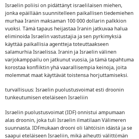
Israelin poliisi on pidättänyt israelilaisen miehen,
jonka epäillään suunnitelleen paikallisen tiedemiehen
murhaa Iranin maksaman 100 000 dollarin palkkion
vuoksi. Tämä tapaus heijastaa Iranin jatkuvaa halua
eliminoida Israelin vastustajia ja sen pyrkimyksiä
käyttää paikallisia agentteja toteuttaakseen
salamurhia Israelissa. Iranin ja Israelin välinen
varjokamppailu on jatkunut vuosia, ja tämä tapahtuma
korostaa konfliktin yhä vaarallisempia keinoja, joita
molemmat maat käyttävät toistensa horjuttamiseksi.
turvallisuus: Israelin puolustusvoimat esti droonin
tunkeutumisen eteläiseen Israeliin
Israelin puolustusvoimat (IDF) onnistui ampumaan
alas droonin, joka tuli Israelin ilmatilaan Välimeren
suunnasta. IDFmukaan drooni oli lähtöisin idästä ja se
saapui eteläiseen Israeliin, mikä aiheutti välittömän