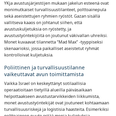
YKja avustusjärjestöjen mukaan jakelun esteenä ovat
monimutkaiset turvallisuustilanteet, polttoainepula
sekä aseistettujen ryhmien ryöstöt. Gazan sisällä
vallitseva kaaos on johtanut siihen, että
avustuskuljetuksia on ryöstetty, ja
avustustyöntekijöitä on joutunut väkivallan uhreiksi.
Monet kuvaavat tilannetta ”Mad Max” -tyyppiseksi
skenaarioksi, jossa paikalliset aseistetut ryhmät
kontrolloivat kuljetuksia​.
Poliittinen ja turvallisuustilanne
vaikeuttavat avun toimittamista
Vaikka Israel on keskeyttänyt sotilaallisia
operaatioitaan tietyillä alueilla päiväsaikaan
helpottaakseen avustustarvikkeiden liikkumista,
monet avustustyöntekijät ovat joutuneet kohtaamaan
turvallisuusriskejä ja logistisia haasteita. Esimerkiksi
polttoaineen puute estää monia kuljetuksia