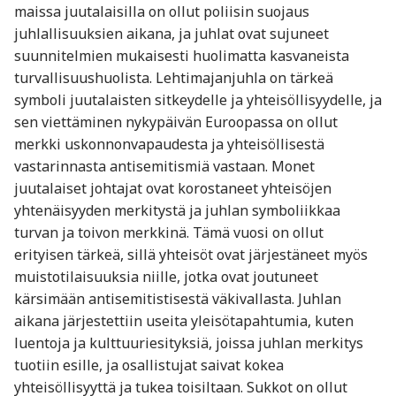
maissa juutalaisilla on ollut poliisin suojaus
juhlallisuuksien aikana, ja juhlat ovat sujuneet
suunnitelmien mukaisesti huolimatta kasvaneista
turvallisuushuolista. Lehtimajanjuhla on tärkeä
symboli juutalaisten sitkeydelle ja yhteisöllisyydelle, ja
sen viettäminen nykypäivän Euroopassa on ollut
merkki uskonnonvapaudesta ja yhteisöllisestä
vastarinnasta antisemitismiä vastaan. Monet
juutalaiset johtajat ovat korostaneet yhteisöjen
yhtenäisyyden merkitystä ja juhlan symboliikkaa
turvan ja toivon merkkinä. Tämä vuosi on ollut
erityisen tärkeä, sillä yhteisöt ovat järjestäneet myös
muistotilaisuuksia niille, jotka ovat joutuneet
kärsimään antisemitistisestä väkivallasta. Juhlan
aikana järjestettiin useita yleisötapahtumia, kuten
luentoja ja kulttuuriesityksiä, joissa juhlan merkitys
tuotiin esille, ja osallistujat saivat kokea
yhteisöllisyyttä ja tukea toisiltaan. Sukkot on ollut