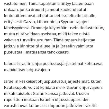
vastatoimen. Tämä tapahtuma liittyy laajempaan
uhkaan, jonka droonit ja muut kauko-ohjatut
lentolaitteet ovat aiheuttaneet Israelin ilmatilalle,
erityisesti Gazan, Libanonin ja Syyrian rajojen
läheisyydessä. Drooneja käytetään usein tiedusteluun,
mutta niitä voidaan aseistaa, mikä tekee niistä
vakavan turvallisuusuhan. Tämä tapaus heijastaa
jatkuvia jännitteitä alueella ja Israelin valmiutta
puolustaa ilmatilaansa tehokkaasti.
talous: Israelin ohjuspuolustusjärjestelmät kohtaavat
mahdollisen ohjusvajeen
Israelin keskeiset ohjuspuolustusjärjestelmät, kuten
Rautakupoli, voivat kohdata merkittävän ohjusvajeen,
mikäli taistelut Gazan kanssa jatkuvat. Uusien
raporttien mukaan Israelin ohjussieppareiden
varastot ovat kulumassa loppuun jatkuvien raketti-