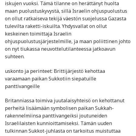
iskujen vuoksi. Tämä tilanne on herättänyt huolta
maan puolustuskyvystä, sillä Israelin ohjuspuolustus
on ollut ratkaiseva tekijä väestön suojelussa Gazasta
tulevilta raketti-iskuilta. Yhdysvallat on ollut
keskeinen toimittaja Israelin
ohjuspuolustusjärjestelmille, ja maan poliittinen johto
on nyt tiukassa neuvottelutilanteessa jatkoavun
suhteen.
uskonto ja perinteet: Brittijärjestö kehottaa
varaamaan paikan Sukkotiin siepatuille
panttivangeille
Britanniassa toimiva juutalaisyhteisö on kehottanut
perheitä lisäämään symbolisen paikan Sukkah-
rakennelmiinsa panttivangeiksi joutuneiden
Israelilaisten kunnioittamiseksi. Tämän uuden
tulkinnan Sukkot-juhlasta on tarkoitus muistuttaa