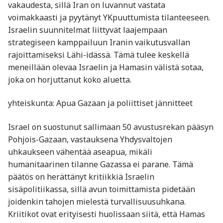
vakaudesta, sillä Iran on luvannut vastata
voimakkaasti ja pyytänyt YKpuuttumista tilanteeseen.
Israelin suunnitelmat liittyvät laajempaan
strategiseen kamppailuun Iranin vaikutusvallan
rajoittamiseksi Lähi-idässä. Tämä tulee keskellä
meneillään olevaa Israelin ja Hamasin välistä sotaa,
joka on horjuttanut koko aluetta.
yhteiskunta: Apua Gazaan ja poliittiset jännitteet
Israel on suostunut sallimaan 50 avustusrekan pääsyn
Pohjois-Gazaan, vastauksena Yhdysvaltojen
uhkaukseen vähentää aseapua, mikäli
humanitaarinen tilanne Gazassa ei parane. Tämä
päätös on herättänyt kritiikkiä Israelin
sisäpolitiikassa, sillä avun toimittamista pidetään
joidenkin tahojen mielestä turvallisuusuhkana.
Kriitikot ovat erityisesti huolissaan siitä, että Hamas