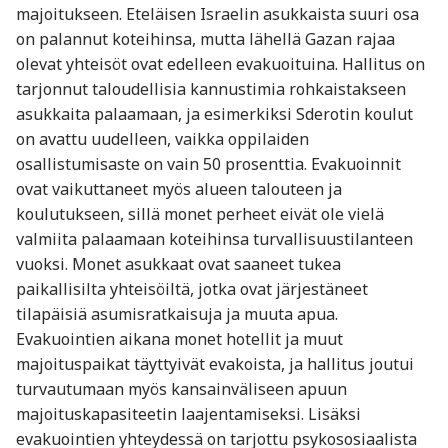
majoitukseen. Eteläisen Israelin asukkaista suuri osa
on palannut koteihinsa, mutta lähellä Gazan rajaa
olevat yhteisöt ovat edelleen evakuoituina. Hallitus on
tarjonnut taloudellisia kannustimia rohkaistakseen
asukkaita palaamaan, ja esimerkiksi Sderotin koulut
on avattu uudelleen, vaikka oppilaiden
osallistumisaste on vain 50 prosenttia. Evakuoinnit
ovat vaikuttaneet myös alueen talouteen ja
koulutukseen, sillä monet perheet eivät ole vielä
valmiita palaamaan koteihinsa turvallisuustilanteen
vuoksi. Monet asukkaat ovat saaneet tukea
paikallisilta yhteisöiltä, jotka ovat järjestäneet
tilapäisiä asumisratkaisuja ja muuta apua.
Evakuointien aikana monet hotellit ja muut
majoituspaikat täyttyivät evakoista, ja hallitus joutui
turvautumaan myös kansainväliseen apuun
majoituskapasiteetin laajentamiseksi. Lisäksi
evakuointien yhteydessä on tarjottu psykososiaalista