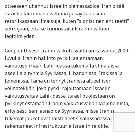
otteeseen uhannut Israelin olemassaoloa. Iran pitää
Israelia laittomana valtiona ja käyttää usein
retoriikassaan ilmaisuja, kuten ”sionistinen entiteetti”
sen sijaan, että se tunnustaisi Israelin valtion
legitiimiyden.
Geopoliittisesti Iranin vaikutusvalta on kasvanut 2000-
luvulla. Iranin hallinto pyrkii laajentamaan
vaikutuspiiriään Lähi-idässä tukemalla shiialaisia
aseellisia ryhmiä Syyriassa, Libanonissa, Irakissa ja
Jemenissä. Tämä on tehnyt Iranista alueellisen
voimatekijän, joka pyrkii rajoittamaan Israelin
vaikutusvaltaa Lähi-idässä. Israel puolestaan on
pyrkinyt estämään Iranin vaikutusvallan laajenemista,
erityisesti sen läsnäoloa Syyriassa, missä Iranin
tukemat joukot ovat taistelleet sisällissodassa ja
rakentaneet infrastruktuuria Israelin rajoille.