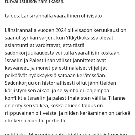
turvallisuusdynamiikassa.
talous: Länsirannalla vaarallinen oliivisato
Länsirannalla vuoden 2024 oliivisadon keruukausi on
saanut synkän varjon, kun YKkytköksissä olevat
asiantuntijat varoittavat, että tästä
sadonkorjuukaudesta voi tulla vaarallisin koskaan.
Israelin ja Palestiinan väliset jännitteet ovat
kasvaneet, ja monet palestiinalaiset viljelijät
pelkäävät hyökkäyksiä satoaan kerätessään.
Sadonkorjuu on historiallisesti ollut jännitteiden
kärjistymisen aikaa, ja se symboloi laajempaa
konfliktia Israelin ja palestiinalaisten välillä. Tilanne
on erityisen vaikea, koska alueen talous on
riippuvainen oliiveista, ja niiden kerääminen on tärkeä
elinkeino monille perheille.
politiikka: Macronin päätös kieltää israelilaisfirmojen