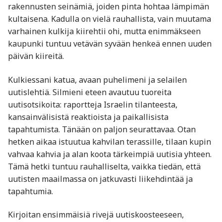
rakennusten seinämiä, joiden pinta hohtaa lämpimän
kultaisena. Kadulla on vielä rauhallista, vain muutama
varhainen kulkija kiirehtii ohi, mutta enimmäkseen
kaupunki tuntuu vetävän syvään henkeä ennen uuden
päivän kiireitä.
Kulkiessani katua, avaan puhelimeni ja selailen
uutislehtiä. Silmieni eteen avautuu tuoreita
uutisotsikoita: raportteja Israelin tilanteesta,
kansainvälisistä reaktioista ja paikallisista
tapahtumista. Tänään on paljon seurattavaa. Otan
hetken aikaa istuutua kahvilan terassille, tilaan kupin
vahvaa kahvia ja alan koota tärkeimpiä uutisia yhteen.
Tämä hetki tuntuu rauhalliselta, vaikka tiedän, että
uutisten maailmassa on jatkuvasti liikehdintää ja
tapahtumia.
Kirjoitan ensimmäisiä rivejä uutiskoosteeseen,