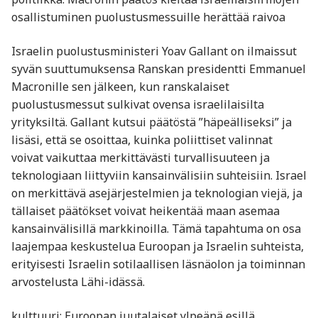
osallistuminen puolustusmessuille herättää raivoa
Israelin puolustusministeri Yoav Gallant on ilmaissut
syvän suuttumuksensa Ranskan presidentti Emmanuel
Macronille sen jälkeen, kun ranskalaiset
puolustusmessut sulkivat ovensa israelilaisilta
yrityksiltä. Gallant kutsui päätöstä ”häpeälliseksi” ja
lisäsi, että se osoittaa, kuinka poliittiset valinnat
voivat vaikuttaa merkittävästi turvallisuuteen ja
teknologiaan liittyviin kansainvälisiin suhteisiin. Israel
on merkittävä asejärjestelmien ja teknologian viejä, ja
tällaiset päätökset voivat heikentää maan asemaa
kansainvälisillä markkinoilla. Tämä tapahtuma on osa
laajempaa keskustelua Euroopan ja Israelin suhteista,
erityisesti Israelin sotilaallisen läsnäolon ja toiminnan
arvostelusta Lähi-idässä.
kulttuuri: Euroopan juutalaiset ylpeänä esillä