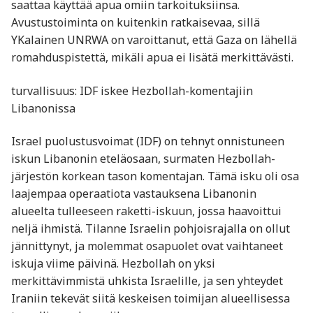
saattaa käyttää apua omiin tarkoituksiinsa.
Avustustoiminta on kuitenkin ratkaisevaa, sillä
YKalainen UNRWA on varoittanut, että Gaza on lähellä
romahduspistettä, mikäli apua ei lisätä merkittävästi.
turvallisuus: IDF iskee Hezbollah-komentajiin
Libanonissa
Israel puolustusvoimat (IDF) on tehnyt onnistuneen
iskun Libanonin eteläosaan, surmaten Hezbollah-
järjestön korkean tason komentajan. Tämä isku oli osa
laajempaa operaatiota vastauksena Libanonin
alueelta tulleeseen raketti-iskuun, jossa haavoittui
neljä ihmistä. Tilanne Israelin pohjoisrajalla on ollut
jännittynyt, ja molemmat osapuolet ovat vaihtaneet
iskuja viime päivinä. Hezbollah on yksi
merkittävimmistä uhkista Israelille, ja sen yhteydet
Iraniin tekevät siitä keskeisen toimijan alueellisessa