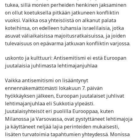
tukea, sillä monien perheiden henkinen jaksaminen
on ollut koetuksella pitkään jatkuneen konfliktin
vuoksi. Vaikka osa yhteisöistä on alkanut palata
koteihinsa, on edelleen tuhansia israelilaisia, jotka
asuvat väliaikaisissa majoitusratkaisuissa, ja joiden
tulevaisuus on epävarma jatkuvan konfliktin varjossa.
uskonto ja kulttuuri: Antisemitismi ei estä Euroopan
juutalaisia juhlimasta lehtimajanjuhlaa
Vaikka antisemitismi on lisääntynyt
ennennäkemättömästi lokakuun 7. päivän
hyökkäyksen jälkeen, Euroopan juutalaiset juhlivat
lehtimajanjuhlaa eli Sukkotia ylpeästi.
Juutalaisyhteisöt eri puolilla Eurooppaa, kuten
Milanossa ja Varsovassa, ovat pystyttäneet lehtimajoja
ja käyttäneet neljää lajia perinteiden mukaisesti,
lisäten turvatoimia tapahtumien yhteydessä. Monissa