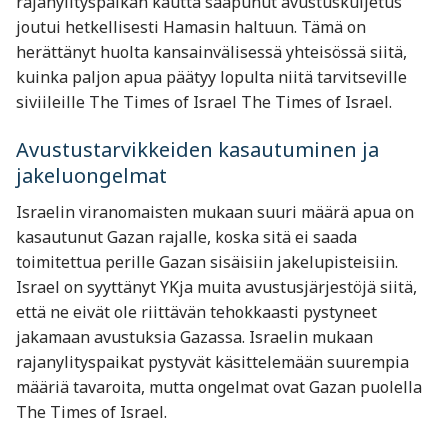
rajanylityspaikan kautta saapunut avustuskuljetus
joutui hetkellisesti Hamasin haltuun. Tämä on
herättänyt huolta kansainvälisessä yhteisössä siitä,
kuinka paljon apua päätyy lopulta niitä tarvitseville
siviileille​ The Times of Israel​ The Times of Israel.
Avustustarvikkeiden kasautuminen ja
jakeluongelmat
Israelin viranomaisten mukaan suuri määrä apua on
kasautunut Gazan rajalle, koska sitä ei saada
toimitettua perille Gazan sisäisiin jakelupisteisiin.
Israel on syyttänyt YKja muita avustusjärjestöjä siitä,
että ne eivät ole riittävän tehokkaasti pystyneet
jakamaan avustuksia Gazassa. Israelin mukaan
rajanylityspaikat pystyvät käsittelemään suurempia
määriä tavaroita, mutta ongelmat ovat Gazan puolella​
The Times of Israel.