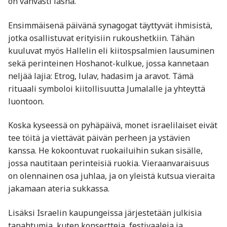
on vahvasti läsnä.
Ensimmäisenä päivänä synagogat täyttyvät ihmisistä,
jotka osallistuvat erityisiin rukoushetkiin. Tähän
kuuluvat myös Hallelin eli kiitospsalmien lausuminen
sekä perinteinen Hoshanot-kulkue, jossa kannetaan
neljää lajia: Etrog, lulav, hadasim ja aravot. Tämä
rituaali symboloi kiitollisuutta Jumalalle ja yhteyttä
luontoon.
Koska kyseessä on pyhäpäivä, monet israelilaiset eivät
tee töitä ja viettävät päivän perheen ja ystävien
kanssa. He kokoontuvat ruokailuihin sukan sisälle,
jossa nautitaan perinteisiä ruokia. Vieraanvaraisuus
on olennainen osa juhlaa, ja on yleistä kutsua vieraita
jakamaan ateria sukkassa.
Lisäksi Israelin kaupungeissa järjestetään julkisia
tapahtumia, kuten konsertteja, festivaaleja ja