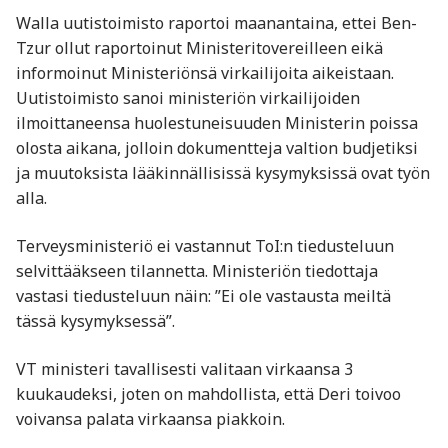
Walla uutistoimisto raportoi maanantaina, ettei Ben-
Tzur ollut raportoinut Ministeritovereilleen eikä
informoinut Ministeriönsä virkailijoita aikeistaan.
Uutistoimisto sanoi ministeriön virkailijoiden
ilmoittaneensa huolestuneisuuden Ministerin poissa
olosta aikana, jolloin dokumentteja valtion budjetiksi
ja muutoksista lääkinnällisissä kysymyksissä ovat työn
alla.
Terveysministeriö ei vastannut ToI:n tiedusteluun
selvittääkseen tilannetta. Ministeriön tiedottaja
vastasi tiedusteluun näin: ”Ei ole vastausta meiltä
tässä kysymyksessä”.
VT ministeri tavallisesti valitaan virkaansa 3
kuukaudeksi, joten on mahdollista, että Deri toivoo
voivansa palata virkaansa piakkoin.