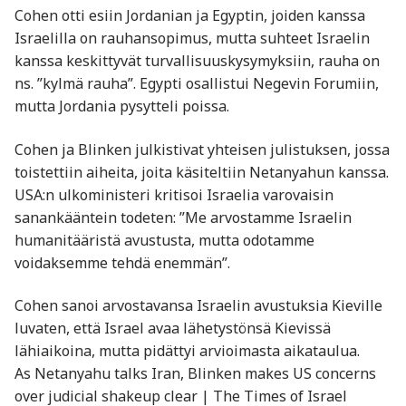
Cohen otti esiin Jordanian ja Egyptin, joiden kanssa
Israelilla on rauhansopimus, mutta suhteet Israelin
kanssa keskittyvät turvallisuuskysymyksiin, rauha on
ns. ”kylmä rauha”. Egypti osallistui Negevin Forumiin,
mutta Jordania pysytteli poissa.
Cohen ja Blinken julkistivat yhteisen julistuksen, jossa
toistettiin aiheita, joita käsiteltiin Netanyahun kanssa.
USA:n ulkoministeri kritisoi Israelia varovaisin
sanankääntein todeten: ”Me arvostamme Israelin
humanitääristä avustusta, mutta odotamme
voidaksemme tehdä enemmän”.
Cohen sanoi arvostavansa Israelin avustuksia Kieville
luvaten, että Israel avaa lähetystönsä Kievissä
lähiaikoina, mutta pidättyi arvioimasta aikataulua.
As Netanyahu talks Iran, Blinken makes US concerns
over judicial shakeup clear | The Times of Israel