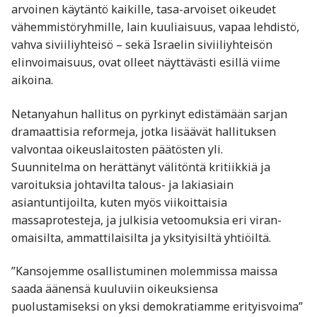
arvoinen käytäntö kaikille, tasa-arvoiset oikeudet
vähemmistöryhmille, lain kuuliaisuus, vapaa lehdistö,
vahva siviiliyhteisö – sekä Israelin siviiliyhteisön
elinvoimaisuus, ovat olleet näyttävästi esillä viime
aikoina.
Netanyahun hallitus on pyrkinyt edistämään sarjan
dramaattisia reformeja, jotka lisäävät hallituksen
valvontaa oikeuslaitosten päätösten yli.
Suunnitelma on herättänyt välitöntä kritiikkiä ja
varoituksia johtavilta talous- ja lakiasiain
asiantuntijoilta, kuten myös viikoittaisia
massaprotesteja, ja julkisia vetoomuksia eri viran-
omaisilta, ammattilaisilta ja yksityisiltä yhtiöiltä.
”Kansojemme osallistuminen molemmissa maissa
saada äänensä kuuluviin oikeuksiensa
puolustamiseksi on yksi demokratiamme erityisvoima”