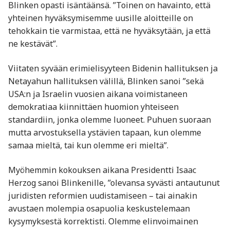
Blinken opasti isäntäänsä. ”Toinen on havainto, että
yhteinen hyväksymisemme uusille aloitteille on
tehokkain tie varmistaa, että ne hyväksytään, ja että
ne kestävät”.
Viitaten syvään erimielisyyteen Bidenin hallituksen ja
Netayahun hallituksen välillä, Blinken sanoi ”sekä
USA:n ja Israelin vuosien aikana voimistaneen
demokratiaa kiinnittäen huomion yhteiseen
standardiin, jonka olemme luoneet. Puhuen suoraan
mutta arvostuksella ystävien tapaan, kun olemme
samaa mieltä, tai kun olemme eri mieltä”.
Myöhemmin kokouksen aikana Presidentti Isaac
Herzog sanoi Blinkenille, ”olevansa syvästi antautunut
juridisten reformien uudistamiseen – tai ainakin
avustaen molempia osapuolia keskustelemaan
kysymyksestä korrektisti. Olemme elinvoimainen