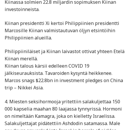
Kiinassa solmien 22.8 miljardin sopimuksen Kiinan
investoinneista.
Kiinan presidentti Xi kertoi Philippiinien presidentti
Marcosille Kiinan valmistautuvan öljyn etsintöihin
Philippiinien alueilla.
Philippiiniläiset ja Kiinan laivastot ottivat yhteen Etelä
Kiinan merellä.
Kiinan talous kärsii edelleen COVID 19
jälkiseurauksista. Tavaroiden kysyntä heikkenee.
Marcos snags $22.8bn in investment pledges on China
trip – Nikkei Asia.
4. Miesten seksihormooja yritettiin salakuljettaa 150
000 kapselia maahan 80 laajassa tynnyrissä. Hormoni
on nimeltään Kamagra, joka on kielletty Israelissa.
Salakuljettajat pidätettiin Ashdodin satamassa. Male