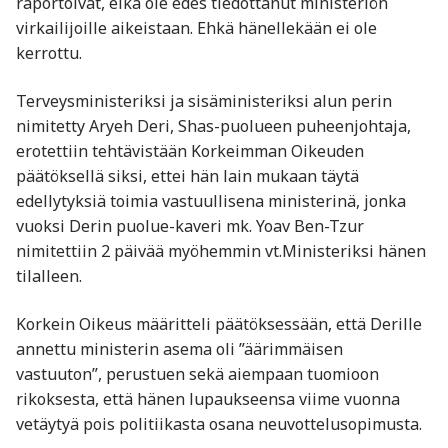
raportoivat, eikä ole edes tiedottanut ministeriön
virkailijoille aikeistaan. Ehkä hänellekään ei ole
kerrottu.
Terveysministeriksi ja sisäministeriksi alun perin
nimitetty Aryeh Deri, Shas-puolueen puheenjohtaja,
erotettiin tehtävistään Korkeimman Oikeuden
päätöksellä siksi, ettei hän lain mukaan täytä
edellytyksiä toimia vastuullisena ministerinä, jonka
vuoksi Derin puolue-kaveri mk. Yoav Ben-Tzur
nimitettiin 2 päivää myöhemmin vt.Ministeriksi hänen
tilalleen.
Korkein Oikeus määritteli päätöksessään, että Derille
annettu ministerin asema oli ”äärimmäisen
vastuuton”, perustuen sekä aiempaan tuomioon
rikoksesta, että hänen lupaukseensa viime vuonna
vetäytyä pois politiikasta osana neuvottelusopimusta.