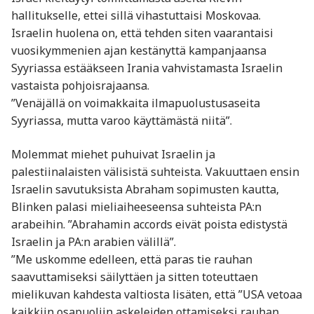
hallitukselle, ettei sillä vihastuttaisi Moskovaa.
Israelin huolena on, että tehden siten vaarantaisi
vuosikymmenien ajan kestänyttä kampanjaansa
Syyriassa estääkseen Irania vahvistamasta Israelin
vastaista pohjoisrajaansa.
”Venäjällä on voimakkaita ilmapuolustusaseita
Syyriassa, mutta varoo käyttämästä niitä”.
Molemmat miehet puhuivat Israelin ja
palestiinalaisten välisistä suhteista. Vakuuttaen ensin
Israelin savutuksista Abraham sopimusten kautta,
Blinken palasi mieliaiheeseensa suhteista PA:n
arabeihin. ”Abrahamin accords eivät poista edistystä
Israelin ja PA:n arabien välillä”.
”Me uskomme edelleen, että paras tie rauhan
saavuttamiseksi säilyttäen ja sitten toteuttaen
mielikuvan kahdesta valtiosta lisäten, että ”USA vetoaa
kaikkiin osapuoliin askeleiden ottamiseksi rauhan