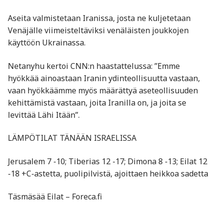
Aseita valmistetaan Iranissa, josta ne kuljetetaan
Venäjälle viimeisteltäviksi venäläisten joukkojen
käyttöön Ukrainassa.
Netanyhu kertoi CNN:n haastattelussa: ”Emme
hyökkää ainoastaan Iranin ydinteollisuutta vastaan,
vaan hyökkäämme myös määrättyä aseteollisuuden
kehittämistä vastaan, joita Iranilla on, ja joita se
levittää Lähi Itään”.
LÄMPÖTILAT TÄNÄÄN ISRAELISSA
Jerusalem 7 -10; Tiberias 12 -17; Dimona 8 -13; Eilat 12
-18 +C-astetta, puolipilvistä, ajoittaen heikkoa sadetta
Täsmäsää Eilat – Foreca.fi