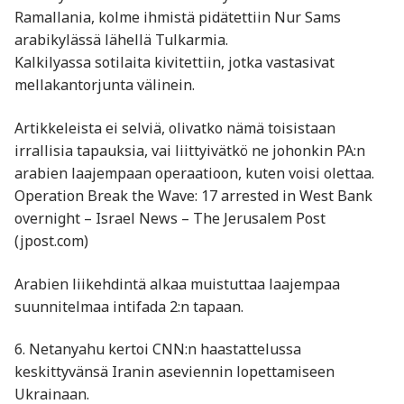
Ramallania, kolme ihmistä pidätettiin Nur Sams
arabikylässä lähellä Tulkarmia.
Kalkilyassa sotilaita kivitettiin, jotka vastasivat
mellakantorjunta välinein.
Artikkeleista ei selviä, olivatko nämä toisistaan
irrallisia tapauksia, vai liittyivätkö ne johonkin PA:n
arabien laajempaan operaatioon, kuten voisi olettaa.
Operation Break the Wave: 17 arrested in West Bank
overnight – Israel News – The Jerusalem Post
(jpost.com)
Arabien liikehdintä alkaa muistuttaa laajempaa
suunnitelmaa intifada 2:n tapaan.
6. Netanyahu kertoi CNN:n haastattelussa
keskittyvänsä Iranin aseviennin lopettamiseen
Ukrainaan.