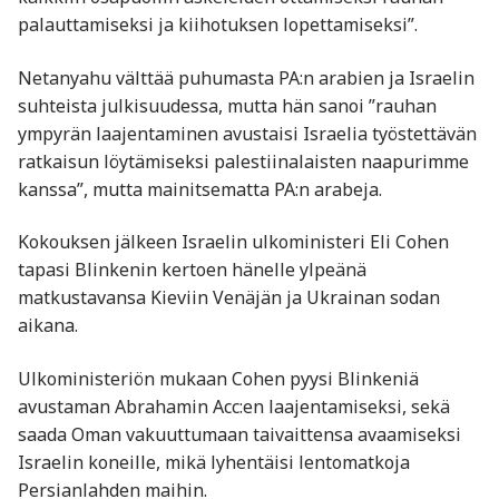
palauttamiseksi ja kiihotuksen lopettamiseksi”.
Netanyahu välttää puhumasta PA:n arabien ja Israelin
suhteista julkisuudessa, mutta hän sanoi ”rauhan
ympyrän laajentaminen avustaisi Israelia työstettävän
ratkaisun löytämiseksi palestiinalaisten naapurimme
kanssa”, mutta mainitsematta PA:n arabeja.
Kokouksen jälkeen Israelin ulkoministeri Eli Cohen
tapasi Blinkenin kertoen hänelle ylpeänä
matkustavansa Kieviin Venäjän ja Ukrainan sodan
aikana.
Ulkoministeriön mukaan Cohen pyysi Blinkeniä
avustaman Abrahamin Acc:en laajentamiseksi, sekä
saada Oman vakuuttumaan taivaittensa avaamiseksi
Israelin koneille, mikä lyhentäisi lentomatkoja
Persianlahden maihin.