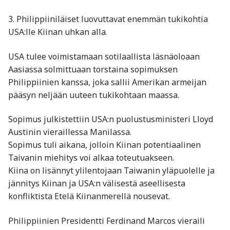
3. Philippiiniläiset luovuttavat enemmän tukikohtia
USA:lle Kiinan uhkan alla.
USA tulee voimistamaan sotilaallista läsnäoloaan
Aasiassa solmittuaan torstaina sopimuksen
Philippiinien kanssa, joka sallii Amerikan armeijan
pääsyn neljään uuteen tukikohtaan maassa.
Sopimus julkistettiin USA:n puolustusministeri Lloyd
Austinin vieraillessa Manilassa.
Sopimus tuli aikana, jolloin Kiinan potentiaalinen
Taivanin miehitys voi alkaa toteutuakseen.
Kiina on lisännyt ylilentojaan Taiwanin yläpuolelle ja
jännitys Kiinan ja USA:n välisestä aseellisesta
konfliktista Etelä Kiinanmerellä nousevat.
Philippiinien Presidentti Ferdinand Marcos vieraili