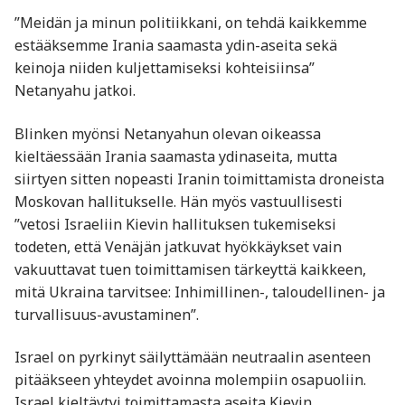
”Meidän ja minun politiikkani, on tehdä kaikkemme
estääksemme Irania saamasta ydin-aseita sekä
keinoja niiden kuljettamiseksi kohteisiinsa”
Netanyahu jatkoi.
Blinken myönsi Netanyahun olevan oikeassa
kieltäessään Irania saamasta ydinaseita, mutta
siirtyen sitten nopeasti Iranin toimittamista droneista
Moskovan hallitukselle. Hän myös vastuullisesti
”vetosi Israeliin Kievin hallituksen tukemiseksi
todeten, että Venäjän jatkuvat hyökkäykset vain
vakuuttavat tuen toimittamisen tärkeyttä kaikkeen,
mitä Ukraina tarvitsee: Inhimillinen-, taloudellinen- ja
turvallisuus-avustaminen”.
Israel on pyrkinyt säilyttämään neutraalin asenteen
pitääkseen yhteydet avoinna molempiin osapuoliin.
Israel kieltäytyi toimittamasta aseita Kievin