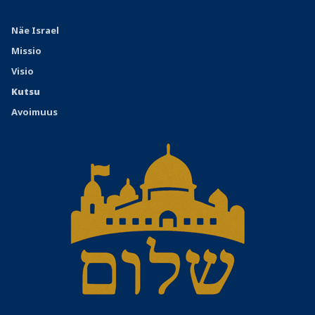
Näe Israel
Missio
Visio
Kutsu
Avoimuus