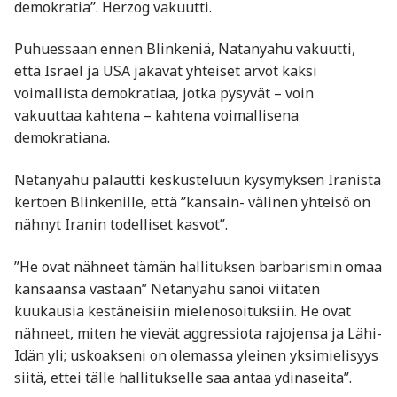
demokratia”. Herzog vakuutti.
Puhuessaan ennen Blinkeniä, Natanyahu vakuutti,
että Israel ja USA jakavat yhteiset arvot kaksi
voimallista demokratiaa, jotka pysyvät – voin
vakuuttaa kahtena – kahtena voimallisena
demokratiana.
Netanyahu palautti keskusteluun kysymyksen Iranista
kertoen Blinkenille, että ”kansain- välinen yhteisö on
nähnyt Iranin todelliset kasvot”.
”He ovat nähneet tämän hallituksen barbarismin omaa
kansaansa vastaan” Netanyahu sanoi viitaten
kuukausia kestäneisiin mielenosoituksiin. He ovat
nähneet, miten he vievät aggressiota rajojensa ja Lähi-
Idän yli; uskoakseni on olemassa yleinen yksimielisyys
siitä, ettei tälle hallitukselle saa antaa ydinaseita”.