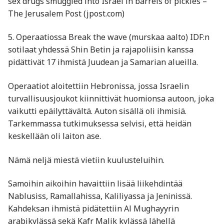
sex drugs smuggled into Israel in barrels of pickles –
The Jerusalem Post (jpost.com)
5. Operaatiossa Break the wave (murskaa aalto) IDF:n
sotilaat yhdessä Shin Betin ja rajapoliisin kanssa
pidättivät 17 ihmistä Juudean ja Samarian alueilla.
Operaatiot aloitettiin Hebronissa, jossa Israelin
turvallisuusjoukot kiinnittivät huomionsa autoon, joka
vaikutti epäilyttävältä. Auton sisällä oli ihmisiä.
Tarkemmassa tutkimuksessa selvisi, että heidän
keskellään oli laiton ase.
Nämä neljä miestä vietiin kuulusteluihin.
Samoihin aikoihin havaittiin lisää liikehdintää
Nablusiss, Ramallahissa, Kaliliyassa ja Jeninissä.
Kahdeksan ihmistä pidätettiin Al Mughayyrin
arabikylässä sekä Kafr Malik kylässä lähellä