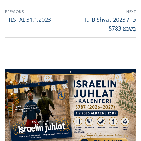
Artikkelien
PREVIOUS
NEXT
selaus
Previous
Next
TIISTAI 31.1.2023
Tu BiShvat 2023 / טוּ
post:
post:
בִּשְׁבָט 5783