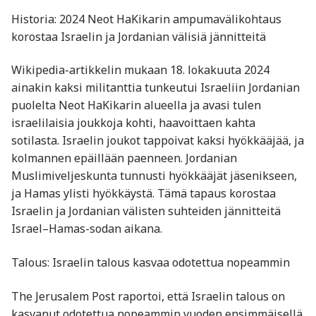
Historia: 2024 Neot HaKikarin ampumavälikohtaus
korostaa Israelin ja Jordanian välisiä jännitteitä
Wikipedia-artikkelin mukaan 18. lokakuuta 2024
ainakin kaksi militanttia tunkeutui Israeliin Jordanian
puolelta Neot HaKikarin alueella ja avasi tulen
israelilaisia joukkoja kohti, haavoittaen kahta
sotilasta. Israelin joukot tappoivat kaksi hyökkääjää, ja
kolmannen epäillään paenneen. Jordanian
Muslimiveljeskunta tunnusti hyökkääjät jäsenikseen,
ja Hamas ylisti hyökkäystä. Tämä tapaus korostaa
Israelin ja Jordanian välisten suhteiden jännitteitä
Israel–Hamas-sodan aikana.
Talous: Israelin talous kasvaa odotettua nopeammin
The Jerusalem Post raportoi, että Israelin talous on
kasvanut odotettua nopeammin vuoden ensimmäisellä