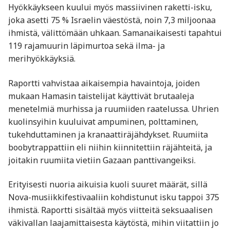
Hyökkäykseen kuului myös massiivinen raketti-isku,
joka asetti 75 % Israelin väestöstä, noin 7,3 miljoonaa
ihmistä, välittömään uhkaan. Samanaikaisesti tapahtui
119 rajamuurin läpimurtoa sekä ilma- ja
merihyökkäyksiä.
Raportti vahvistaa aikaisempia havaintoja, joiden
mukaan Hamasin taistelijat käyttivät brutaaleja
menetelmiä murhissa ja ruumiiden raatelussa. Uhrien
kuolinsyihin kuuluivat ampuminen, polttaminen,
tukehduttaminen ja kranaattiräjähdykset. Ruumiita
boobytrappattiin eli niihin kiinnitettiin räjähteitä, ja
joitakin ruumiita vietiin Gazaan panttivangeiksi.
Erityisesti nuoria aikuisia kuoli suuret määrät, sillä
Nova-musiikkifestivaaliin kohdistunut isku tappoi 375
ihmistä. Raportti sisältää myös viitteitä seksuaalisen
väkivallan laajamittaisesta käytöstä, mihin viitattiin jo