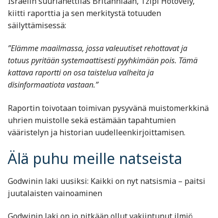
Israelin suurlähettiläs Britanniaan, Tzipi Hotovely,
kiitti raporttia ja sen merkitystä totuuden
säilyttämisessä:
”Elämme maailmassa, jossa valeuutiset rehottavat ja
totuus pyritään systemaattisesti pyyhkimään pois. Tämä
kattava raportti on osa taistelua valheita ja
disinformaatiota vastaan.”
Raportin toivotaan toimivan pysyvänä muistomerkkinä
uhrien muistolle sekä estämään tapahtumien
vääristelyn ja historian uudelleenkirjoittamisen.
Älä puhu meille natseista
Godwinin laki uusiksi: Kaikki on nyt natsismia – paitsi
juutalaisten vainoaminen
Godwinin laki on jo pitkään ollut vakiintunut ilmiö