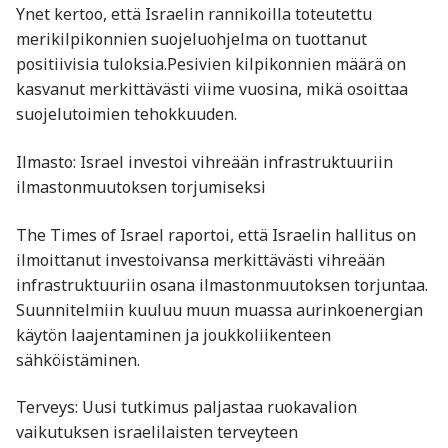
Ynet kertoo, että Israelin rannikoilla toteutettu
merikilpikonnien suojeluohjelma on tuottanut
positiivisia tuloksia.Pesivien kilpikonnien määrä on
kasvanut merkittävästi viime vuosina, mikä osoittaa
suojelutoimien tehokkuuden.​
Ilmasto: Israel investoi vihreään infrastruktuuriin
ilmastonmuutoksen torjumiseksi
The Times of Israel raportoi, että Israelin hallitus on
ilmoittanut investoivansa merkittävästi vihreään
infrastruktuuriin osana ilmastonmuutoksen torjuntaa.
Suunnitelmiin kuuluu muun muassa aurinkoenergian
käytön laajentaminen ja joukkoliikenteen
sähköistäminen.​
Terveys: Uusi tutkimus paljastaa ruokavalion
vaikutuksen israelilaisten terveyteen