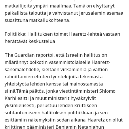
matkailijoita ympäri maailmaa. Tämä on elvyttänyt
paikallista taloutta ja vahvistanut Jerusalemin asemaa
suosittuna matkailukohteena.​
Politiikka: Hallituksen toimet Haaretz-lehteä vastaan
herättävät keskustelua
The Guardian raportoi, että Israelin hallitus on
määrännyt boikotin vasemmistolaiselle Haaretz-
sanomalehdelle, kieltäen virkamiehiä ja valtion
rahoittamien elinten työntekijöitä tekemästä
yhteistyötä lehden kanssa tai mainostamasta
siinä.Tämä päätös, jonka viestintäministeri Shlomo
Karhi esitti ja muut ministerit hyväksyivät
yksimielisesti, perustuu lehden kriittiseen
suhtautumiseen hallituksen politiikkaan ja sen
esittämiin näkemyksiin sodan aikana. Haaretz on ollut
kriittinen pääministeri Benjamin Netanjahun