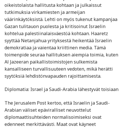
oikeistolaista hallitusta kohtaan ja julkaissut
tutkimuksia virkamiesten ja armeijan
väärinkäytöksistä. Lehti on myös tukenut kampanjaa
Gazan tulitauon puolesta ja kritisoinut Israelin
kohtelua palestiinalaisväestöä kohtaan. Haaretz
syyttää Netanjahua yrityksestä heikentää Israelin
demokratiaa ja vaientaa kriittinen media. Tämä
toimenpide seuraa hallituksen aiempia toimia, kuten
Al Jazeeran paikallistoimistojen sulkemista
kansalliseen turvallisuuteen vedoten, mikä herätti
syytöksiä lehdistönvapauden rajoittamisesta. ​
Diplomatia: Israel ja Saudi-Arabia lähestyvät toisiaan
The Jerusalem Post kertoo, että Israelin ja Saudi-
Arabian väliset epäviralliset neuvottelut
diplomaattisuhteiden normalisoimiseksi ovat
edenneet merkittävästi. Maat ovat käyneet