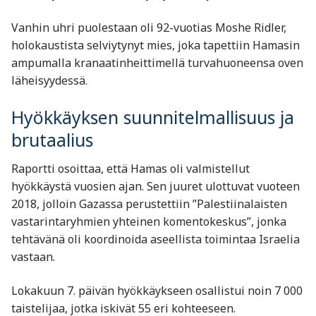
Vanhin uhri puolestaan oli 92-vuotias Moshe Ridler,
holokaustista selviytynyt mies, joka tapettiin Hamasin
ampumalla kranaatinheittimellä turvahuoneensa oven
läheisyydessä.
Hyökkäyksen suunnitelmallisuus ja
brutaalius
Raportti osoittaa, että Hamas oli valmistellut
hyökkäystä vuosien ajan. Sen juuret ulottuvat vuoteen
2018, jolloin Gazassa perustettiin ”Palestiinalaisten
vastarintaryhmien yhteinen komentokeskus”, jonka
tehtävänä oli koordinoida aseellista toimintaa Israelia
vastaan.
Lokakuun 7. päivän hyökkäykseen osallistui noin 7 000
taistelijaa, jotka iskivät 55 eri kohteeseen.