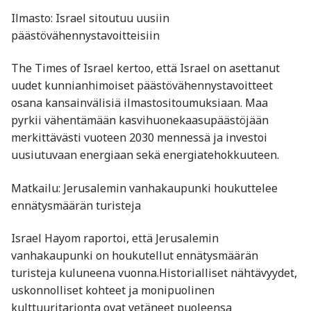
Ilmasto: Israel sitoutuu uusiin
päästövähennystavoitteisiin
The Times of Israel kertoo, että Israel on asettanut
uudet kunnianhimoiset päästövähennystavoitteet
osana kansainvälisiä ilmastositoumuksiaan. Maa
pyrkii vähentämään kasvihuonekaasupäästöjään
merkittävästi vuoteen 2030 mennessä ja investoi
uusiutuvaan energiaan sekä energiatehokkuuteen.​
Matkailu: Jerusalemin vanhakaupunki houkuttelee
ennätysmäärän turisteja
Israel Hayom raportoi, että Jerusalemin
vanhakaupunki on houkutellut ennätysmäärän
turisteja kuluneena vuonna.Historialliset nähtävyydet,
uskonnolliset kohteet ja monipuolinen
kulttuuritarjonta ovat vetäneet puoleensa