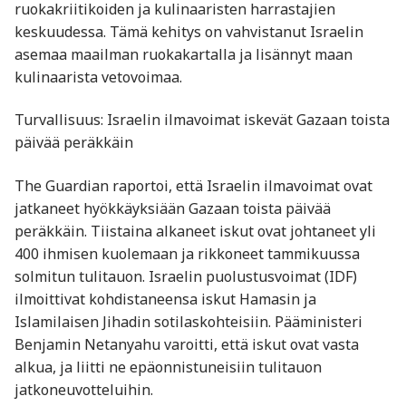
ruokakriitikoiden ja kulinaaristen harrastajien
keskuudessa. Tämä kehitys on vahvistanut Israelin
asemaa maailman ruokakartalla ja lisännyt maan
kulinaarista vetovoimaa.​
Turvallisuus: Israelin ilmavoimat iskevät Gazaan toista
päivää peräkkäin
The Guardian raportoi, että Israelin ilmavoimat ovat
jatkaneet hyökkäyksiään Gazaan toista päivää
peräkkäin. Tiistaina alkaneet iskut ovat johtaneet yli
400 ihmisen kuolemaan ja rikkoneet tammikuussa
solmitun tulitauon. Israelin puolustusvoimat (IDF)
ilmoittivat kohdistaneensa iskut Hamasin ja
Islamilaisen Jihadin sotilaskohteisiin. Pääministeri
Benjamin Netanyahu varoitti, että iskut ovat vasta
alkua, ja liitti ne epäonnistuneisiin tulitauon
jatkoneuvotteluihin. ​