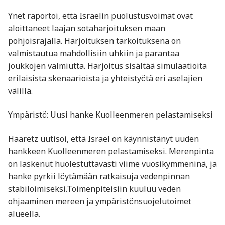
Ynet raportoi, että Israelin puolustusvoimat ovat
aloittaneet laajan sotaharjoituksen maan
pohjoisrajalla. Harjoituksen tarkoituksena on
valmistautua mahdollisiin uhkiin ja parantaa
joukkojen valmiutta. Harjoitus sisältää simulaatioita
erilaisista skenaarioista ja yhteistyötä eri aselajien
välillä.​
Ympäristö: Uusi hanke Kuolleenmeren pelastamiseksi
Haaretz uutisoi, että Israel on käynnistänyt uuden
hankkeen Kuolleenmeren pelastamiseksi. Merenpinta
on laskenut huolestuttavasti viime vuosikymmeninä, ja
hanke pyrkii löytämään ratkaisuja vedenpinnan
stabiloimiseksi.Toimenpiteisiin kuuluu veden
ohjaaminen mereen ja ympäristönsuojelutoimet
alueella.​