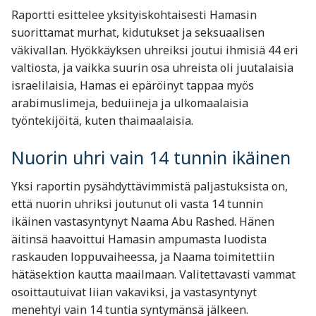
Raportti esittelee yksityiskohtaisesti Hamasin
suorittamat murhat, kidutukset ja seksuaalisen
väkivallan. Hyökkäyksen uhreiksi joutui ihmisiä 44 eri
valtiosta, ja vaikka suurin osa uhreista oli juutalaisia
israelilaisia, Hamas ei epäröinyt tappaa myös
arabimuslimeja, beduiineja ja ulkomaalaisia
työntekijöitä, kuten thaimaalaisia.
Nuorin uhri vain 14 tunnin ikäinen
Yksi raportin pysähdyttävimmistä paljastuksista on,
että nuorin uhriksi joutunut oli vasta 14 tunnin
ikäinen vastasyntynyt Naama Abu Rashed. Hänen
äitinsä haavoittui Hamasin ampumasta luodista
raskauden loppuvaiheessa, ja Naama toimitettiin
hätäsektion kautta maailmaan. Valitettavasti vammat
osoittautuivat liian vakaviksi, ja vastasyntynyt
menehtyi vain 14 tuntia syntymänsä jälkeen.