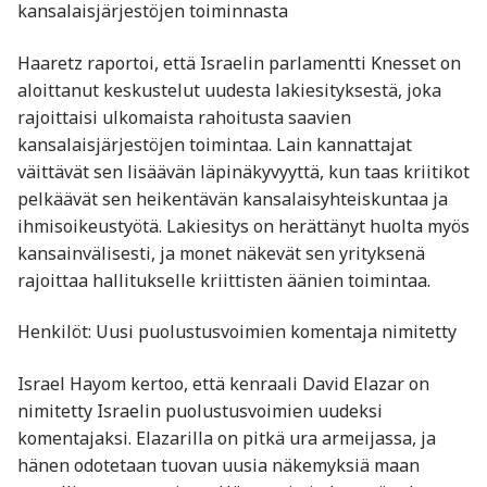
kansalaisjärjestöjen toiminnasta
Haaretz raportoi, että Israelin parlamentti Knesset on
aloittanut keskustelut uudesta lakiesityksestä, joka
rajoittaisi ulkomaista rahoitusta saavien
kansalaisjärjestöjen toimintaa. Lain kannattajat
väittävät sen lisäävän läpinäkyvyyttä, kun taas kriitikot
pelkäävät sen heikentävän kansalaisyhteiskuntaa ja
ihmisoikeustyötä. Lakiesitys on herättänyt huolta myös
kansainvälisesti, ja monet näkevät sen yrityksenä
rajoittaa hallitukselle kriittisten äänien toimintaa.​
Henkilöt: Uusi puolustusvoimien komentaja nimitetty
Israel Hayom kertoo, että kenraali David Elazar on
nimitetty Israelin puolustusvoimien uudeksi
komentajaksi. Elazarilla on pitkä ura armeijassa, ja
hänen odotetaan tuovan uusia näkemyksiä maan