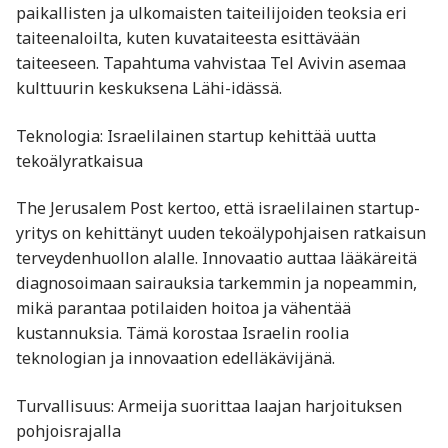
paikallisten ja ulkomaisten taiteilijoiden teoksia eri
taiteenaloilta, kuten kuvataiteesta esittävään
taiteeseen. Tapahtuma vahvistaa Tel Avivin asemaa
kulttuurin keskuksena Lähi-idässä.​
Teknologia: Israelilainen startup kehittää uutta
tekoälyratkaisua
The Jerusalem Post kertoo, että israelilainen startup-
yritys on kehittänyt uuden tekoälypohjaisen ratkaisun
terveydenhuollon alalle. Innovaatio auttaa lääkäreitä
diagnosoimaan sairauksia tarkemmin ja nopeammin,
mikä parantaa potilaiden hoitoa ja vähentää
kustannuksia. Tämä korostaa Israelin roolia
teknologian ja innovaation edelläkävijänä.​
Turvallisuus: Armeija suorittaa laajan harjoituksen
pohjoisrajalla