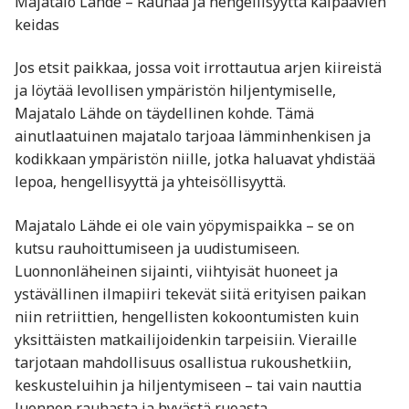
Majatalo Lähde – Rauhaa ja hengellisyyttä kaipaavien
keidas
Jos etsit paikkaa, jossa voit irrottautua arjen kiireistä
ja löytää levollisen ympäristön hiljentymiselle,
Majatalo Lähde on täydellinen kohde. Tämä
ainutlaatuinen majatalo tarjoaa lämminhenkisen ja
kodikkaan ympäristön niille, jotka haluavat yhdistää
lepoa, hengellisyyttä ja yhteisöllisyyttä.
Majatalo Lähde ei ole vain yöpymispaikka – se on
kutsu rauhoittumiseen ja uudistumiseen.
Luonnonläheinen sijainti, viihtyisät huoneet ja
ystävällinen ilmapiiri tekevät siitä erityisen paikan
niin retriittien, hengellisten kokoontumisten kuin
yksittäisten matkailijoidenkin tarpeisiin. Vieraille
tarjotaan mahdollisuus osallistua rukoushetkiin,
keskusteluihin ja hiljentymiseen – tai vain nauttia
luonnon rauhasta ja hyvästä ruoasta.