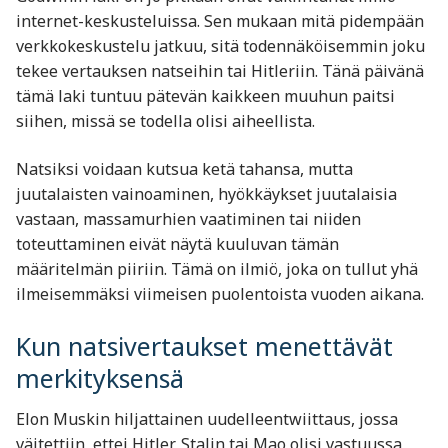
internet-keskusteluissa. Sen mukaan mitä pidempään
verkkokeskustelu jatkuu, sitä todennäköisemmin joku
tekee vertauksen natseihin tai Hitleriin. Tänä päivänä
tämä laki tuntuu pätevän kaikkeen muuhun paitsi
siihen, missä se todella olisi aiheellista.
Natsiksi voidaan kutsua ketä tahansa, mutta
juutalaisten vainoaminen, hyökkäykset juutalaisia
vastaan, massamurhien vaatiminen tai niiden
toteuttaminen eivät näytä kuuluvan tämän
määritelmän piiriin. Tämä on ilmiö, joka on tullut yhä
ilmeisemmäksi viimeisen puolentoista vuoden aikana.
Kun natsivertaukset menettävät
merkityksensä
Elon Muskin hiljattainen uudelleentwiittaus, jossa
väitettiin, ettei Hitler, Stalin tai Mao olisi vastuussa