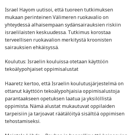
Israel Hayom uutisoi, että tuoreen tutkimuksen
mukaan perinteinen Välimeren ruokavalio on
yhteydessä alhaisempaan sydänsairauksien riskiin
israelilaisten keskuudessa. Tutkimus korostaa
terveellisen ruokavalion merkitystä kroonisten
sairauksien ehkäisyssä.​
Koulutus: Israelin kouluissa otetaan käyttöön
tekoälypohjaiset oppimisalustat
Haaretz kertoo, että Israelin koulutusjärjestelmä on
ottanut käyttöön tekoälypohjaisia oppimisalustoja
parantaakseen opetuksen laatua ja yksilöllistä
oppimista. Nämä alustat mukautuvat oppilaiden
tarpeisiin ja tarjoavat räätälöityä sisältöä oppimisen
tehostamiseksi.​