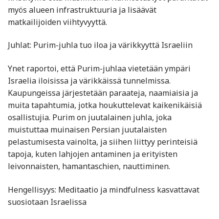
myös alueen infrastruktuuria ja lisäävät
matkailijoiden viihtyvyyttä.​
Juhlat: Purim-juhla tuo iloa ja värikkyyttä Israeliin
Ynet raportoi, että Purim-juhlaa vietetään ympäri
Israelia iloisissa ja värikkäissä tunnelmissa.
Kaupungeissa järjestetään paraateja, naamiaisia ja
muita tapahtumia, jotka houkuttelevat kaikenikäisiä
osallistujia. Purim on juutalainen juhla, joka
muistuttaa muinaisen Persian juutalaisten
pelastumisesta vainolta, ja siihen liittyy perinteisiä
tapoja, kuten lahjojen antaminen ja erityisten
leivonnaisten, hamantaschien, nauttiminen.​
Hengellisyys: Meditaatio ja mindfulness kasvattavat
suosiotaan Israelissa