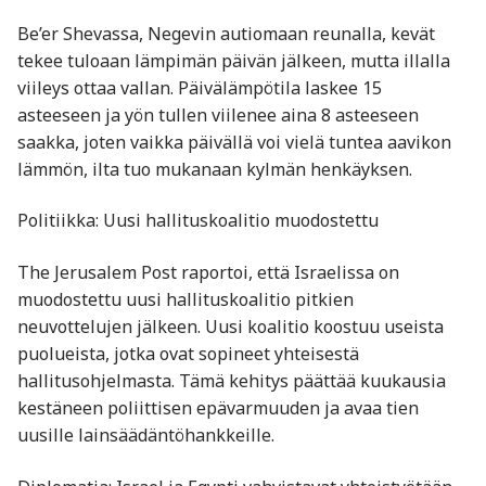
Be’er Shevassa, Negevin autiomaan reunalla, kevät
tekee tuloaan lämpimän päivän jälkeen, mutta illalla
viileys ottaa vallan. Päivälämpötila laskee 15
asteeseen ja yön tullen viilenee aina 8 asteeseen
saakka, joten vaikka päivällä voi vielä tuntea aavikon
lämmön, ilta tuo mukanaan kylmän henkäyksen.
Politiikka: Uusi hallituskoalitio muodostettu
The Jerusalem Post raportoi, että Israelissa on
muodostettu uusi hallituskoalitio pitkien
neuvottelujen jälkeen. Uusi koalitio koostuu useista
puolueista, jotka ovat sopineet yhteisestä
hallitusohjelmasta. Tämä kehitys päättää kuukausia
kestäneen poliittisen epävarmuuden ja avaa tien
uusille lainsäädäntöhankkeille.​