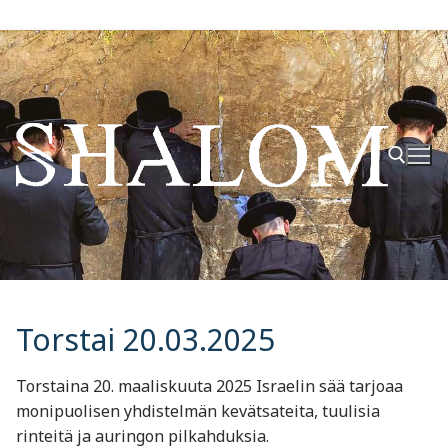
Hyppää
sisältöön
Hae:
Torstai 20.03.2025
Torstaina 20. maaliskuuta 2025 Israelin sää tarjoaa
monipuolisen yhdistelmän kevätsateita, tuulisia
rinteitä ja auringon pilkahduksia.