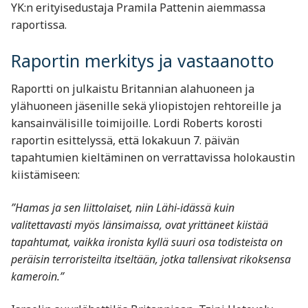
YK:n erityisedustaja Pramila Pattenin aiemmassa
raportissa.
Raportin merkitys ja vastaanotto
Raportti on julkaistu Britannian alahuoneen ja
ylähuoneen jäsenille sekä yliopistojen rehtoreille ja
kansainvälisille toimijoille. Lordi Roberts korosti
raportin esittelyssä, että lokakuun 7. päivän
tapahtumien kieltäminen on verrattavissa holokaustin
kiistämiseen:
”Hamas ja sen liittolaiset, niin Lähi-idässä kuin
valitettavasti myös länsimaissa, ovat yrittäneet kiistää
tapahtumat, vaikka ironista kyllä suuri osa todisteista on
peräisin terroristeilta itseltään, jotka tallensivat rikoksensa
kameroin.”