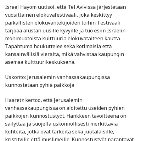
Israel Hayom uutisoi, että Tel Avivissa järjestetään
vuosittainen elokuvafestivaali, joka keskittyy
paikallisten elokuvantekijöiden töihin. Festivaali
tarjoaa alustan uusille kyvyille ja tuo esiin Israelin
monimuotoista kulttuuria elokuvataiteen kautta.
Tapahtuma houkuttelee sekä kotimaisia että
kansainvälisiä vieraita, mikä vahvistaa kaupungin
asemaa kulttuurikeskuksena.​
Uskonto: Jerusalemin vanhassakaupungissa
kunnostetaan pyhiä paikkoja
Haaretz kertoo, että Jerusalemin
vanhassakaupungissa on aloitettu useiden pyhien
paikkojen kunnostustyöt. Hankkeen tavoitteena on
säilyttää ja suojella uskonnollisesti merkittäviä
kohteita, jotka ovat tärkeitä sekä juutalaisille,
kristityille että muslimeille. Kunnostustyöt parantavat