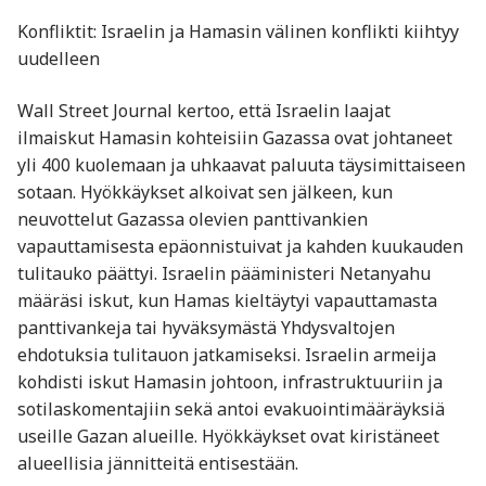
Konfliktit: Israelin ja Hamasin välinen konflikti kiihtyy
uudelleen
Wall Street Journal kertoo, että Israelin laajat
ilmaiskut Hamasin kohteisiin Gazassa ovat johtaneet
yli 400 kuolemaan ja uhkaavat paluuta täysimittaiseen
sotaan. Hyökkäykset alkoivat sen jälkeen, kun
neuvottelut Gazassa olevien panttivankien
vapauttamisesta epäonnistuivat ja kahden kuukauden
tulitauko päättyi. Israelin pääministeri Netanyahu
määräsi iskut, kun Hamas kieltäytyi vapauttamasta
panttivankeja tai hyväksymästä Yhdysvaltojen
ehdotuksia tulitauon jatkamiseksi. Israelin armeija
kohdisti iskut Hamasin johtoon, infrastruktuuriin ja
sotilaskomentajiin sekä antoi evakuointimääräyksiä
useille Gazan alueille. Hyökkäykset ovat kiristäneet
alueellisia jännitteitä entisestään. ​