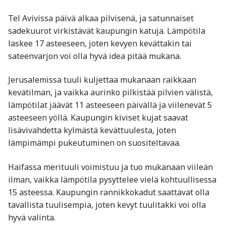
Tel Avivissa päivä alkaa pilvisenä, ja satunnaiset
sadekuurot virkistävät kaupungin katuja. Lämpötila
laskee 17 asteeseen, joten kevyen kevättakin tai
sateenvarjon voi olla hyvä idea pitää mukana.
Jerusalemissa tuuli kuljettaa mukanaan raikkaan
kevätilman, ja vaikka aurinko pilkistää pilvien välistä,
lämpötilat jäävät 11 asteeseen päivällä ja viilenevät 5
asteeseen yöllä. Kaupungin kiviset kujat saavat
lisävivahdetta kylmästä kevättuulesta, joten
lämpimämpi pukeutuminen on suositeltavaa.
Haifassa merituuli voimistuu ja tuo mukanaan viileän
ilman, vaikka lämpötila pysyttelee vielä kohtuullisessa
15 asteessa. Kaupungin rannikkokadut saattavat olla
tavallista tuulisempia, joten kevyt tuulitakki voi olla
hyvä valinta.