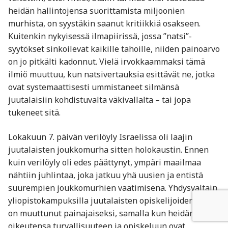
heidän hallintojensa suorittamista miljoonien
murhista, on syystäkin saanut kritiikkiä osakseen.
Kuitenkin nykyisessä ilmapiirissä, jossa ”natsi”-
syytökset sinkoilevat kaikille tahoille, niiden painoarvo
on jo pitkälti kadonnut. Vielä irvokkaammaksi tämä
ilmiö muuttuu, kun natsivertauksia esittävät ne, jotka
ovat systemaattisesti ummistaneet silmänsä
juutalaisiin kohdistuvalta väkivallalta – tai jopa
tukeneet sitä.
Lokakuun 7. päivän verilöyly Israelissa oli laajin
juutalaisten joukkomurha sitten holokaustin. Ennen
kuin verilöyly oli edes päättynyt, ympäri maailmaa
nähtiin juhlintaa, joka jatkuu yhä uusien ja entistä
suurempien joukkomurhien vaatimisena. Yhdysvaltain
yliopistokampuksilla juutalaisten opiskelijoiden elämä
on muuttunut painajaiseksi, samalla kun heidän
oikeutensa turvallisuuteen ja opiskeluun ovat