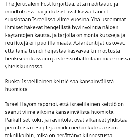
The Jerusalem Post kirjoittaa, että meditaatio ja
mindfulness-harjoitukset ovat kasvattaneet
suosiotaan Israelissa viime vuosina. Yhä useammat
ihmiset hakevat hengellistä hyvinvointia näiden
käytäntöjen kautta, ja tarjolla on monia kursseja ja
retriittejä eri puolilla maata. Asiantuntijat uskovat,
että tämä trendi heijastaa kasvavaa kiinnostusta
henkiseen kasvuun ja stressinhallintaan modernissa
yhteiskunnassa.​
Ruoka: Israelilainen keittiö saa kansainvälistä
huomiota
Israel Hayom raportoi, että israelilainen keittiö on
saanut viime aikoina kansainvälistä huomiota.
Paikalliset kokit ja ravintolat ovat alkaneet yhdistää
perinteisiä reseptejä moderneihin kulinaarisiin
tekniikoihin, mikä on herättänyt kiinnostusta