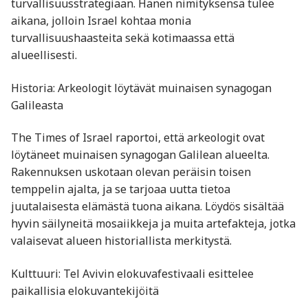
turvallisuusstrategiaan. Hänen nimityksensä tulee
aikana, jolloin Israel kohtaa monia
turvallisuushaasteita sekä kotimaassa että
alueellisesti.​
Historia: Arkeologit löytävät muinaisen synagogan
Galileasta
The Times of Israel raportoi, että arkeologit ovat
löytäneet muinaisen synagogan Galilean alueelta.
Rakennuksen uskotaan olevan peräisin toisen
temppelin ajalta, ja se tarjoaa uutta tietoa
juutalaisesta elämästä tuona aikana. Löydös sisältää
hyvin säilyneitä mosaiikkeja ja muita artefakteja, jotka
valaisevat alueen historiallista merkitystä.​
Kulttuuri: Tel Avivin elokuvafestivaali esittelee
paikallisia elokuvantekijöitä