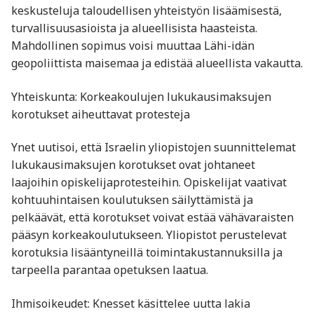
keskusteluja taloudellisen yhteistyön lisäämisestä,
turvallisuusasioista ja alueellisista haasteista.
Mahdollinen sopimus voisi muuttaa Lähi-idän
geopoliittista maisemaa ja edistää alueellista vakautta.​
Yhteiskunta: Korkeakoulujen lukukausimaksujen
korotukset aiheuttavat protesteja
Ynet uutisoi, että Israelin yliopistojen suunnittelemat
lukukausimaksujen korotukset ovat johtaneet
laajoihin opiskelijaprotesteihin. Opiskelijat vaativat
kohtuuhintaisen koulutuksen säilyttämistä ja
pelkäävät, että korotukset voivat estää vähävaraisten
pääsyn korkeakoulutukseen. Yliopistot perustelevat
korotuksia lisääntyneillä toimintakustannuksilla ja
tarpeella parantaa opetuksen laatua.​
Ihmisoikeudet: Knesset käsittelee uutta lakia