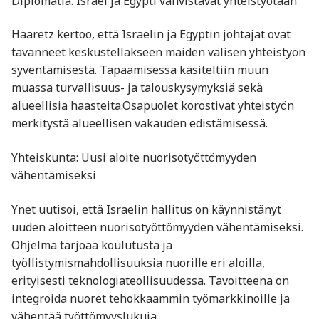
Diplomatia: Israel ja Egypti vahvistavat yhteistyötään
Haaretz kertoo, että Israelin ja Egyptin johtajat ovat
tavanneet keskustellakseen maiden välisen yhteistyön
syventämisestä. Tapaamisessa käsiteltiin muun
muassa turvallisuus- ja talouskysymyksiä sekä
alueellisia haasteita.Osapuolet korostivat yhteistyön
merkitystä alueellisen vakauden edistämisessä.​
Yhteiskunta: Uusi aloite nuorisotyöttömyyden
vähentämiseksi
Ynet uutisoi, että Israelin hallitus on käynnistänyt
uuden aloitteen nuorisotyöttömyyden vähentämiseksi.
Ohjelma tarjoaa koulutusta ja
työllistymismahdollisuuksia nuorille eri aloilla,
erityisesti teknologiateollisuudessa. Tavoitteena on
integroida nuoret tehokkaammin työmarkkinoille ja
vähentää työttömyyslukuja.​