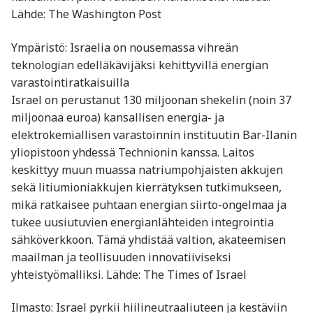
Lähde: The Washington Post
Ympäristö: Israelia on nousemassa vihreän
teknologian edelläkävijäksi kehittyvillä energian
varastointiratkaisuilla
Israel on perustanut 130 miljoonan shekelin (noin 37
miljoonaa euroa) kansallisen energia- ja
elektrokemiallisen varastoinnin instituutin Bar-Ilanin
yliopistoon yhdessä Technionin kanssa. Laitos
keskittyy muun muassa natriumpohjaisten akkujen
sekä litiumioniakkujen kierrätyksen tutkimukseen,
mikä ratkaisee puhtaan energian siirto-ongelmaa ja
tukee uusiutuvien energianlähteiden integrointia
sähköverkkoon. Tämä yhdistää valtion, akateemisen
maailman ja teollisuuden innovatiiviseksi
yhteistyömalliksi. Lähde: The Times of Israel
Ilmasto: Israel pyrkii hiilineutraaliuteen ja kestäviin