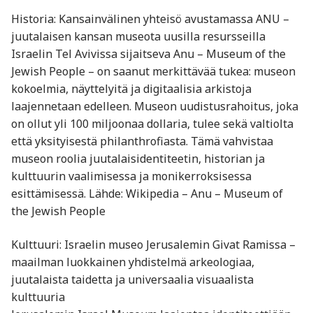
Historia: Kansainvälinen yhteisö avustamassa ANU –
juutalaisen kansan museota uusilla resursseilla
Israelin Tel Avivissa sijaitseva Anu – Museum of the
Jewish People – on saanut merkittävää tukea: museon
kokoelmia, näyttelyitä ja digitaalisia arkistoja
laajennetaan edelleen. Museon uudistusrahoitus, joka
on ollut yli 100 miljoonaa dollaria, tulee sekä valtiolta
että yksityisestä philanthrofiasta. Tämä vahvistaa
museon roolia juutalaisidentiteetin, historian ja
kulttuurin vaalimisessa ja monikerroksisessa
esittämisessä. Lähde: Wikipedia – Anu – Museum of
the Jewish People
Kulttuuri: Israelin museo Jerusalemin Givat Ramissa –
maailman luokkainen yhdistelmä arkeologiaa,
juutalaista taidetta ja universaalia visuaalista
kulttuuria