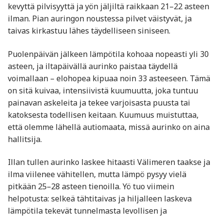
kevyttä pilvisyyttä ja yön jäljiltä raikkaan 21–22 asteen
ilman. Pian auringon noustessa pilvet väistyvät, ja
taivas kirkastuu lähes täydelliseen siniseen.
Puolenpäivän jälkeen lämpötila kohoaa nopeasti yli 30
asteen, ja iltapäivällä aurinko paistaa täydellä
voimallaan – elohopea kipuaa noin 33 asteeseen. Tämä
on sitä kuivaa, intensiivistä kuumuutta, joka tuntuu
painavan askeleita ja tekee varjoisasta puusta tai
katoksesta todellisen keitaan. Kuumuus muistuttaa,
että olemme lähellä autiomaata, missä aurinko on aina
hallitsija.
Illan tullen aurinko laskee hitaasti Välimeren taakse ja
ilma viilenee vähitellen, mutta lämpö pysyy vielä
pitkään 25–28 asteen tienoilla. Yö tuo viimein
helpotusta: selkeä tähtitaivas ja hiljalleen laskeva
lämpötila tekevät tunnelmasta levollisen ja