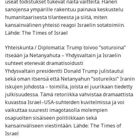
useat todistukset tukevat näitä väitteitä. Hänen
sanojensa ympärille rakentuu painava keskustelu
humanitaarisesta tilanteesta ja siitä, miten
kansainvälinen yhteisö reagoi Israelin sotatoimiin.
Lähde: The Times of Israel
Yhteiskunta / Diplomatia: Trump toivoo ”soturoina”
itseään ja Netanyahuta – Yhdysvaltain ja Israelin
suhteet etenevät dramatisoidusti
Yhdysvaltain presidentti Donald Trump julistautui
sekä oman itsensä että Netanyahun ”sotureiksi” Iranin
iskujen johdosta – toimilla, joista ei juurikaan tiedetty
julkisuudessa. Tämä retoriikka vahvistaa dramaattista
kuvastoa Israel–USA-suhteiden kuvitelmissa ja voi
vaikuttaa suuresti imagotasolla molempien
osapuolten sisäiseen politiikkaan sekä
kansainväliseen viestintään. Lähde: The Times of
Israel