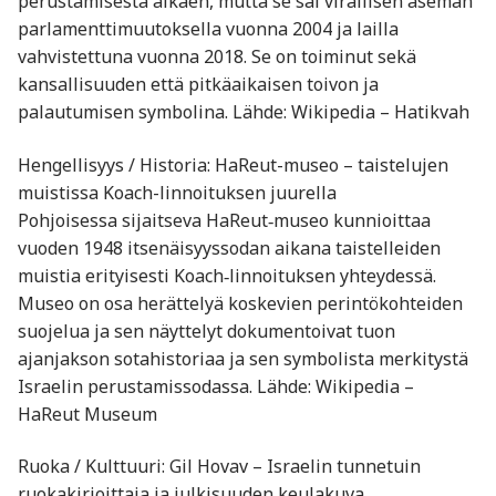
perustamisesta alkaen, mutta se sai virallisen aseman
parlamenttimuutoksella vuonna 2004 ja lailla
vahvistettuna vuonna 2018. Se on toiminut sekä
kansallisuuden että pitkäaikaisen toivon ja
palautumisen symbolina. Lähde: Wikipedia – Hatikvah
Hengellisyys / Historia: HaReut-museo – taistelujen
muistissa Koach-linnoituksen juurella
Pohjoisessa sijaitseva HaReut‑museo kunnioittaa
vuoden 1948 itsenäisyyssodan aikana taistelleiden
muistia erityisesti Koach‑linnoituksen yhteydessä.
Museo on osa herättelyä koskevien perintökohteiden
suojelua ja sen näyttelyt dokumentoivat tuon
ajanjakson sotahistoriaa ja sen symbolista merkitystä
Israelin perustamissodassa. Lähde: Wikipedia –
HaReut Museum
Ruoka / Kulttuuri: Gil Hovav – Israelin tunnetuin
ruokakirjoittaja ja julkisuuden keulakuva