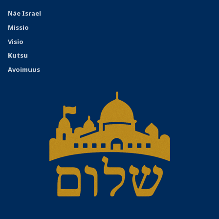
Näe Israel
Missio
Visio
Kutsu
Avoimuus