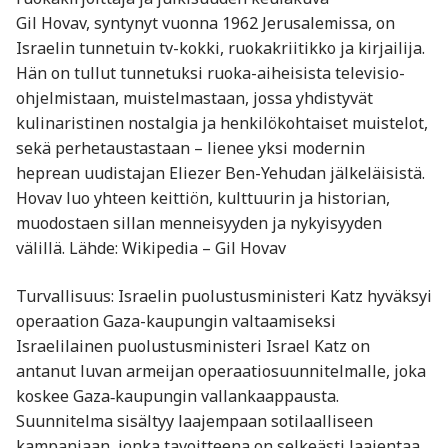
Gil Hovav, syntynyt vuonna 1962 Jerusalemissa, on
Israelin tunnetuin tv-kokki, ruokakriitikko ja kirjailija.
Hän on tullut tunnetuksi ruoka-aiheisista televisio-
ohjelmistaan, muistelmastaan, jossa yhdistyvät
kulinaristinen nostalgia ja henkilökohtaiset muistelot,
sekä perhetaustastaan – lienee yksi modernin
heprean uudistajan Eliezer Ben-Yehudan jälkeläisistä.
Hovav luo yhteen keittiön, kulttuurin ja historian,
muodostaen sillan menneisyyden ja nykyisyyden
välillä. Lähde: Wikipedia – Gil Hovav
Turvallisuus: Israelin puolustusministeri Katz hyväksyi
operaation Gaza-kaupungin valtaamiseksi
Israelilainen puolustusministeri Israel Katz on
antanut luvan armeijan operaatiosuunnitelmalle, joka
koskee Gaza‑kaupungin vallankaappausta.
Suunnitelma sisältyy laajempaan sotilaalliseen
kampanjaan, jonka tavoitteena on selkeästi laajentaa