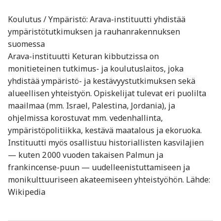
Koulutus / Ympäristö: Arava-instituutti yhdistää
ympäristötutkimuksen ja rauhanrakennuksen
suomessa
Arava-instituutti Keturan kibbutzissa on
monitieteinen tutkimus- ja koulutuslaitos, joka
yhdistää ympäristö- ja kestävyystutkimuksen sekä
alueellisen yhteistyön. Opiskelijat tulevat eri puolilta
maailmaa (mm. Israel, Palestina, Jordania), ja
ohjelmissa korostuvat mm. vedenhallinta,
ympäristöpolitiikka, kestävä maatalous ja ekoruoka.
Instituutti myös osallistuu historiallisten kasvilajien
— kuten 2 000 vuoden takaisen Palmun ja
frankincense-puun — uudelleenistuttamiseen ja
monikulttuuriseen akateemiseen yhteistyöhön. Lähde:
Wikipedia