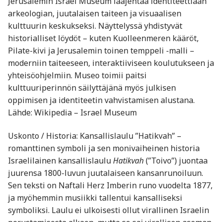
Jerusalemin Israel Museum laajentaa identiteettiään
arkeologian, juutalaisen taiteen ja visuaalisen
kulttuurin keskukseksi. Näyttelyssä yhdistyvät
historialliset löydöt – kuten Kuolleenmeren kääröt,
Pilate-kivi ja Jerusalemin toinen temppeli -malli –
moderniin taiteeseen, interaktiiviseen koulutukseen ja
yhteisöohjelmiin. Museo toimii paitsi
kulttuuriperinnön säilyttäjänä myös julkisen
oppimisen ja identiteetin vahvistamisen alustana.
Lähde: Wikipedia – Israel Museum
Uskonto / Historia: Kansallislaulu ”Hatikvah” –
romanttinen symboli ja sen monivaiheinen historia
Israelilainen kansallislaulu
Hatikvah
(”Toivo”) juontaa
juurensa 1800-luvun juutalaiseen kansanrunoiluun.
Sen teksti on Naftali Herz Imberin runo vuodelta 1877,
ja myöhemmin musiikki tallentui kansalliseksi
symboliksi. Laulu ei ulkoisesti ollut virallinen Israelin