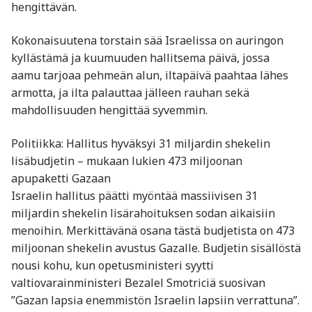
hengittävän.
Kokonaisuutena torstain sää Israelissa on auringon
kyllästämä ja kuumuuden hallitsema päivä, jossa
aamu tarjoaa pehmeän alun, iltapäivä paahtaa lähes
armotta, ja ilta palauttaa jälleen rauhan sekä
mahdollisuuden hengittää syvemmin.
Politiikka: Hallitus hyväksyi 31 miljardin shekelin
lisäbudjetin – mukaan lukien 473 miljoonan
apupaketti Gazaan
Israelin hallitus päätti myöntää massiivisen 31
miljardin shekelin lisärahoituksen sodan aikaisiin
menoihin. Merkittävänä osana tästä budjetista on 473
miljoonan shekelin avustus Gazalle. Budjetin sisällöstä
nousi kohu, kun opetusministeri syytti
valtiovarainministeri Bezalel Smotriciä suosivan
”Gazan lapsia enemmistön Israelin lapsiin verrattuna”.