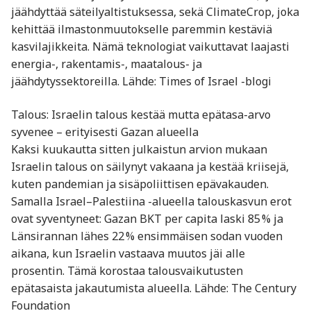
jäähdyttää säteilyaltistuksessa, sekä ClimateCrop, joka
kehittää ilmastonmuutokselle paremmin kestäviä
kasvilajikkeita. Nämä teknologiat vaikuttavat laajasti
energia-, rakentamis-, maatalous- ja
jäähdytyssektoreilla. Lähde: Times of Israel -blogi
Talous: Israelin talous kestää mutta epätasa-arvo
syvenee – erityisesti Gazan alueella
Kaksi kuukautta sitten julkaistun arvion mukaan
Israelin talous on säilynyt vakaana ja kestää kriisejä,
kuten pandemian ja sisäpoliittisen epävakauden.
Samalla Israel–Palestiina -alueella talouskasvun erot
ovat syventyneet: Gazan BKT per capita laski 85 % ja
Länsirannan lähes 22 % ensimmäisen sodan vuoden
aikana, kun Israelin vastaava muutos jäi alle
prosentin. Tämä korostaa talousvaikutusten
epätasaista jakautumista alueella. Lähde: The Century
Foundation