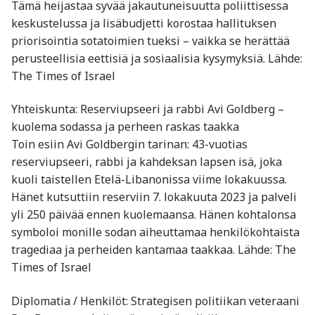
Tämä heijastaa syvää jakautuneisuutta poliittisessa
keskustelussa ja lisäbudjetti korostaa hallituksen
priorisointia sotatoimien tueksi – vaikka se herättää
perusteellisia eettisiä ja sosiaalisia kysymyksiä. Lähde:
The Times of Israel
Yhteiskunta: Reserviupseeri ja rabbi Avi Goldberg –
kuolema sodassa ja perheen raskas taakka
Toin esiin Avi Goldbergin tarinan: 43-vuotias
reserviupseeri, rabbi ja kahdeksan lapsen isä, joka
kuoli taistellen Etelä-Libanonissa viime lokakuussa.
Hänet kutsuttiin reserviin 7. lokakuuta 2023 ja palveli
yli 250 päivää ennen kuolemaansa. Hänen kohtalonsa
symboloi monille sodan aiheuttamaa henkilökohtaista
tragediaa ja perheiden kantamaa taakkaa. Lähde: The
Times of Israel
Diplomatia / Henkilöt: Strategisen politiikan veteraani