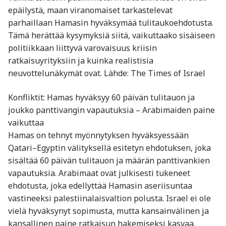
epäilystä, maan viranomaiset tarkastelevat
parhaillaan Hamasin hyväksymää tulitaukoehdotusta.
Tämä herättää kysymyksiä siitä, vaikuttaako sisäiseen
politiikkaan liittyvä varovaisuus kriisin
ratkaisuyrityksiin ja kuinka realistisia
neuvottelunäkymät ovat. Lähde: The Times of Israel
Konfliktit: Hamas hyväksyy 60 päivän tulitauon ja
joukko panttivangin vapautuksia – Arabimaiden paine
vaikuttaa
Hamas on tehnyt myönnytyksen hyväksyessään
Qatari–Egyptin välityksellä esitetyn ehdotuksen, joka
sisältää 60 päivän tulitauon ja määrän panttivankien
vapautuksia. Arabimaat ovat julkisesti tukeneet
ehdotusta, joka edellyttää Hamasin aseriisuntaa
vastineeksi palestiinalaisvaltion polusta. Israel ei ole
vielä hyväksynyt sopimusta, mutta kansainvälinen ja
kansallinen paine ratkaisun hakemiseksi kasvaa.