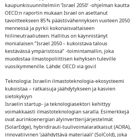
kaupunkisuunnitelmiin ‘Israel 2050’ -ohjelman kautta
OECD:n raportin mukaan Israel on asettanut
tavoitteekseen 85 % päästövähennyksen vuoteen 2050
mennessä ja pyrkii kokonaisvaltaiseen
hiilineutraaliuteen. Hallitus on käynnistänyt
monialaisen ”Israel 2050 – kukoistava talous
kestävässä ympäristössä” -toimintamallin, joka
muodostaa ilmastopoliittisen kehyksen tuleville
vuosikymmenille. Lähde: OECD via gov.il
Teknologia: Israelin ilmastoteknologia-ekosysteemi
kukoistaa – ratkaisuja jäähdytykseen ja kasvien
sietokykyyn
Israelin startup- ja teknologiasektori kehittyy
voimakkaasti ilmastoteknologian saralla. Esimerkkejä
ovat aurinkoenergian älyinvertterijärjestelmät
(SolarEdge), hybridirauli‑tuulivoimalaratkaisut (AORA),
innovatiivinen ’jäähdyttävä materiaali’ (SolCold), joka