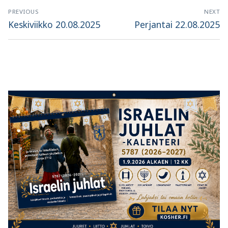
Artikkelien
PREVIOUS
NEXT
selaus
Previous
Next
Keskiviikko 20.08.2025
Perjantai 22.08.2025
post:
post: