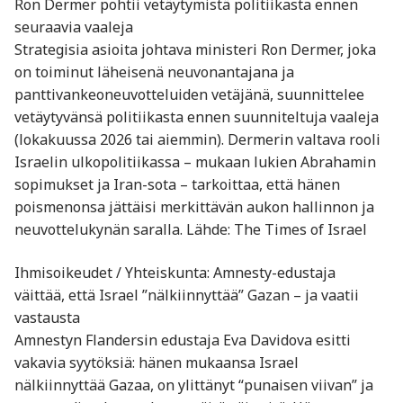
Ron Dermer pohtii vetäytymistä politiikasta ennen
seuraavia vaaleja
Strategisia asioita johtava ministeri Ron Dermer, joka
on toiminut läheisenä neuvonantajana ja
panttivankeoneuvotteluiden vetäjänä, suunnittelee
vetäytyvänsä politiikasta ennen suunniteltuja vaaleja
(lokakuussa 2026 tai aiemmin). Dermerin valtava rooli
Israelin ulkopolitiikassa – mukaan lukien Abrahamin
sopimukset ja Iran-sota – tarkoittaa, että hänen
poismenonsa jättäisi merkittävän aukon hallinnon ja
neuvottelukynän saralla. Lähde: The Times of Israel
Ihmisoikeudet / Yhteiskunta: Amnesty-edustaja
väittää, että Israel ”nälkiinnyttää” Gazan – ja vaatii
vastausta
Amnestyn Flandersin edustaja Eva Davidova esitti
vakavia syytöksiä: hänen mukaansa Israel
nälkiinnyttää Gazaa, on ylittänyt “punaisen viivan” ja