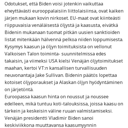
Odotukset, että Biden voisi jotenkin vaikuttaa
eheyttävästi eurooppalaisiin liittolaisiinsa, ovat kaiken
järjen mukaan kovin nirkoset. EU-maat ovat kiinteästi
riippuvaisia venäläisestä öljystä ja kaasusta, eivätkä
Bidenin mukanaan tuomat pitkän uusien sanktioiden
listat mitenkään hälvennä pelkoa niiden loppumisesta.
Kysymys kaasun ja öljyn toimituksista on vellonut
Valkoisen Talon toiminta- suunnitelmissa edes
takaisin, ja viimeksi USA kielsi Venäjän öljytoimitukset
maahan, kertoi VT:n kansallisen turvallisuuden
neuvonantaja Jake Sullivan. Bidenin päätös lopettaa
kotoiset öljyporaukset ja Alaskan öljyn hyödyntäminen
on järjetöntä.
Euroopassa kaasun hinta on noussut ja noussee
edelleen, mikä tuntuu koti-talouksissa, joissa kaasu on
tärkein ja keskeisin väline ruuan valmistamiseksi.
Venäjän presidentti Vladimir Biden sanoi
keskiviikkona muuttavansa kaasumyynnin