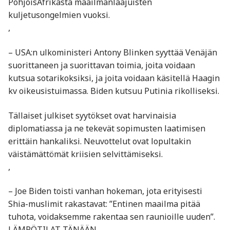
PohjoisAfrikasta maailmanlaajuisten
kuljetusongelmien vuoksi.
,
– USA:n ulkoministeri Antony Blinken syyttää Venäjän
suorittaneen ja suorittavan toimia, joita voidaan
kutsua sotarikoksiksi, ja joita voidaan käsitellä Haagin
kv oikeusistuimassa. Biden kutsuu Putinia rikolliseksi.
Tällaiset julkiset syytökset ovat harvinaisia
diplomatiassa ja ne tekevät sopimusten laatimisen
erittäin hankaliksi. Neuvottelut ovat lopultakin
väistämättömät kriisien selvittämiseksi.
,
– Joe Biden toisti vanhan hokeman, jota erityisesti
Shia-muslimit rakastavat: ”Entinen maailma pitää
tuhota, voidaksemme rakentaa sen raunioille uuden”.
LÄMPÖTILAT TÄNÄÄN