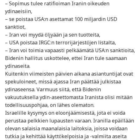
– Sopimus tulee ratifioiman Iranin oikeuden
ydinaeisiin,
– se poistaa USA:n asettamat 100 miljardin USD
sanktiot,
– Iran voi myydä öljyään ja sen tuotteita,
– USA poistaa IRGC:n terrorijärjestöjen listalta,
– Iran voi toimia vapaasti pelkäämätä USA:n sanktioita,
Bidenin hallitus uskottelee, ettei Iran tule saamaan
ydinaseita.
Kuitenkin viimeisten päivien aikana asiantuntijat ovat
spekuloineet, missä ajassa Iran päättää julkistaa
ydinaseensa. Varmuus siitä, että Bidenin
vakuutuksella ydin-aseettomasta Iranista olisi mitään
todellisuuspohjaa, on lähes olematon.
Israelille kysymys on eloonjäämisestä, jota ei voida
perustaa pelkkien lupausten varaan. Iranilla epäillään
olevan salaisia maanalaisia laitoksia, joissa voidaan
tutkia ja kehittää käyttökelpoisia ja -valmiita aseita