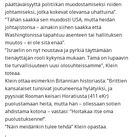
päättäväisyyttä politiikan muodostamiseksi niiden
johtamiseksi, jotka kokevat olevansa uhattuina”.
”Tähän saakka sen muodosti USA, mutta heidän
johtajistonsa – ainakin siihen saakka että
Washingtonissa tapahtuu asenteen tai hallituksen
muutos – ei ole sitä enää”.
”Israelin on nyt noustava ja pyrkiä täyttämään
tienäyttäjän rooli kykynsä mukaan. Tämä on lupaavin
tie turvallisuuteen uusi olosuhteissamme”, Klein
toteaa.
Klein ottaa esimerkin Bitannian historiasta: ”Brittien
kansalaiset tunsivat joutuneensa hylätyiksi, ja
pyysivät Rooman keisari Horatiusta (411 eKr)
puolustamaan heitä, mutta hän – ollessaan sotien
ahdistama kotona – vastasi: ”Hoitakaa itse oma
puolustuksenne!”.
”Näin meidänkin tulee tehdä” Klein opastaa.
,