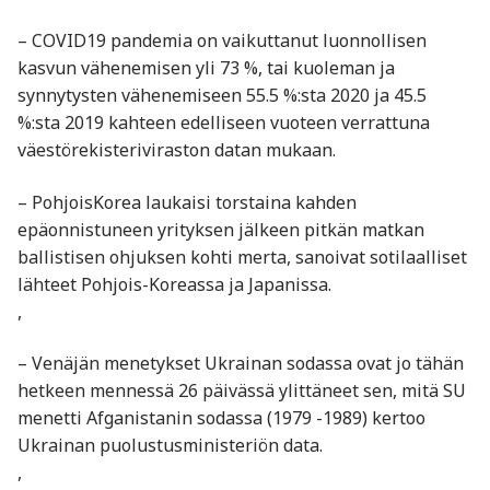
– COVID19 pandemia on vaikuttanut luonnollisen
kasvun vähenemisen yli 73 %, tai kuoleman ja
synnytysten vähenemiseen 55.5 %:sta 2020 ja 45.5
%:sta 2019 kahteen edelliseen vuoteen verrattuna
väestörekisteriviraston datan mukaan.
– PohjoisKorea laukaisi torstaina kahden
epäonnistuneen yrityksen jälkeen pitkän matkan
ballistisen ohjuksen kohti merta, sanoivat sotilaalliset
lähteet Pohjois-Koreassa ja Japanissa.
,
– Venäjän menetykset Ukrainan sodassa ovat jo tähän
hetkeen mennessä 26 päivässä ylittäneet sen, mitä SU
menetti Afganistanin sodassa (1979 -1989) kertoo
Ukrainan puolustusministeriön data.
,