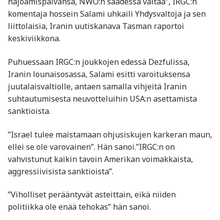
hajoamispäivänsä, NWO:n saadessa valtaa”, IRGC:n
komentaja hossein Salami uhkaili Yhdysvaltoja ja sen
liittolaisia, Iranin uutiskanava Tasman raportoi
keskiviikkona.
Puhuessaan IRGC:n joukkojen edessä Dezfulissa,
Iranin lounaisosassa, Salami esitti varoituksensa
juutalaisvaltiolle, antaen samalla vihjeitä Iranin
suhtautumisesta neuvotteluihin USA:n asettamista
sanktioista.
”Israel tulee maistamaan ohjusiskujen karkeran maun,
ellei se ole varovainen”. Hän sanoi.”IRGC:n on
vahvistunut kaikin tavoin Amerikan voimakkaista,
aggressiivisista sanktioista”.
”Viholliset perääntyvät asteittain, eikä niiden
politiikka ole enää tehokas” hän sanoi.