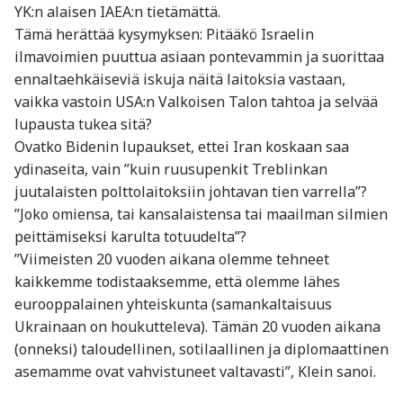
YK:n alaisen IAEA:n tietämättä.
Tämä herättää kysymyksen: Pitääkö Israelin
ilmavoimien puuttua asiaan pontevammin ja suorittaa
ennaltaehkäiseviä iskuja näitä laitoksia vastaan,
vaikka vastoin USA:n Valkoisen Talon tahtoa ja selvää
lupausta tukea sitä?
Ovatko Bidenin lupaukset, ettei Iran koskaan saa
ydinaseita, vain ”kuin ruusupenkit Treblinkan
juutalaisten polttolaitoksiin johtavan tien varrella”?
”Joko omiensa, tai kansalaistensa tai maailman silmien
peittämiseksi karulta totuudelta”?
”Viimeisten 20 vuoden aikana olemme tehneet
kaikkemme todistaaksemme, että olemme lähes
eurooppalainen yhteiskunta (samankaltaisuus
Ukrainaan on houkutteleva). Tämän 20 vuoden aikana
(onneksi) taloudellinen, sotilaallinen ja diplomaattinen
asemamme ovat vahvistuneet valtavasti”, Klein sanoi.