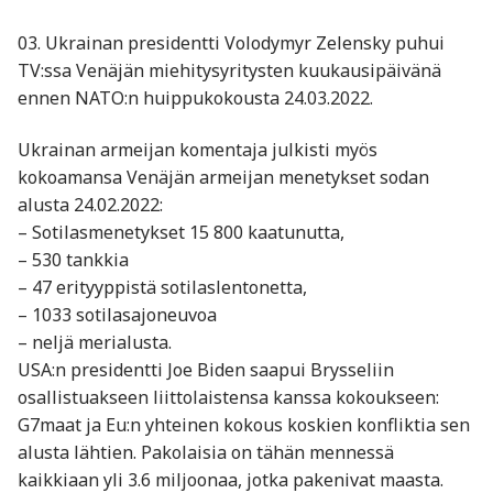
03. Ukrainan presidentti Volodymyr Zelensky puhui
TV:ssa Venäjän miehitysyritysten kuukausipäivänä
ennen NATO:n huippukokousta 24.03.2022.
Ukrainan armeijan komentaja julkisti myös
kokoamansa Venäjän armeijan menetykset sodan
alusta 24.02.2022:
– Sotilasmenetykset 15 800 kaatunutta,
– 530 tankkia
– 47 erityyppistä sotilaslentonetta,
– 1033 sotilasajoneuvoa
– neljä merialusta.
USA:n presidentti Joe Biden saapui Brysseliin
osallistuakseen liittolaistensa kanssa kokoukseen:
G7maat ja Eu:n yhteinen kokous koskien konfliktia sen
alusta lähtien. Pakolaisia on tähän mennessä
kaikkiaan yli 3.6 miljoonaa, jotka pakenivat maasta.