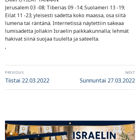
Jerusalem 03 -08; Tiberias 09 -14; Suolameri 13 -19;
Eilat 11 -23; yleisesti sadetta koko maassa, osa siitä
lumena tai räntänä. Internetissä näytettiin sakeaa
lumisadetta jollakin Israelin paikkakunnalla; lehmät
hakivat siinä suojaa tuulelta ja sateelta.
,
Artikkelien
PREVIOUS
NEXT
selaus
Previous
Next
Tiistai 22.03.2022
Sunnuntai 27.03.2022
post:
post: