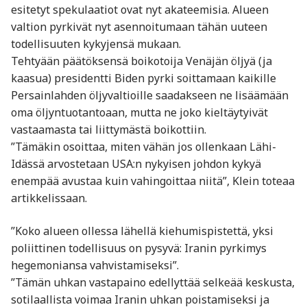
esitetyt spekulaatiot ovat nyt akateemisia. Alueen
valtion pyrkivät nyt asennoitumaan tähän uuteen
todellisuuten kykyjensä mukaan.
Tehtyään päätöksensä boikotoija Venäjän öljyä (ja
kaasua) presidentti Biden pyrki soittamaan kaikille
Persainlahden öljyvaltioille saadakseen ne lisäämään
oma öljyntuotantoaan, mutta ne joko kieltäytyivät
vastaamasta tai liittymästä boikottiin.
”Tämäkin osoittaa, miten vähän jos ollenkaan Lähi-
Idässä arvostetaan USA:n nykyisen johdon kykyä
enempää avustaa kuin vahingoittaa niitä”, Klein toteaa
artikkelissaan.
”Koko alueen ollessa lähellä kiehumispistettä, yksi
poliittinen todellisuus on pysyvä: Iranin pyrkimys
hegemoniansa vahvistamiseksi”.
”Tämän uhkan vastapaino edellyttää selkeää keskusta,
sotilaallista voimaa Iranin uhkan poistamiseksi ja