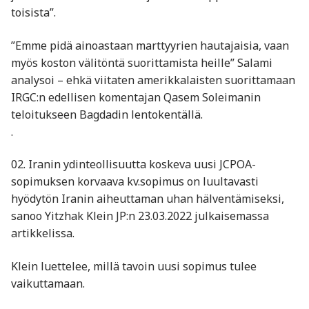
toisista”.
”Emme pidä ainoastaan marttyyrien hautajaisia, vaan
myös koston välitöntä suorittamista heille” Salami
analysoi – ehkä viitaten amerikkalaisten suorittamaan
IRGC:n edellisen komentajan Qasem Soleimanin
teloitukseen Bagdadin lentokentällä.
.
02. Iranin ydinteollisuutta koskeva uusi JCPOA-
sopimuksen korvaava kv.sopimus on luultavasti
hyödytön Iranin aiheuttaman uhan hälventämiseksi,
sanoo Yitzhak Klein JP:n 23.03.2022 julkaisemassa
artikkelissa.
Klein luettelee, millä tavoin uusi sopimus tulee
vaikuttamaan.