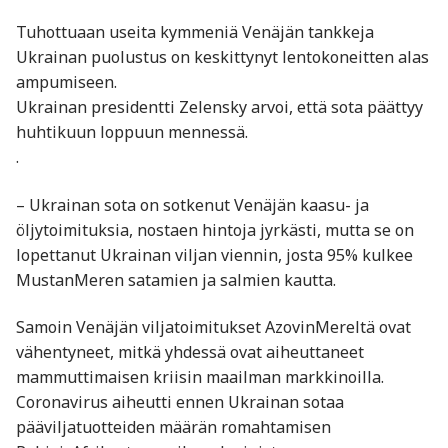
Tuhottuaan useita kymmeniä Venäjän tankkeja
Ukrainan puolustus on keskittynyt lentokoneitten alas
ampumiseen.
Ukrainan presidentti Zelensky arvoi, että sota päättyy
huhtikuun loppuun mennessä.
.
– Ukrainan sota on sotkenut Venäjän kaasu- ja
öljytoimituksia, nostaen hintoja jyrkästi, mutta se on
lopettanut Ukrainan viljan viennin, josta 95% kulkee
MustanMeren satamien ja salmien kautta.
Samoin Venäjän viljatoimitukset AzovinMereltä ovat
vähentyneet, mitkä yhdessä ovat aiheuttaneet
mammuttimaisen kriisin maailman markkinoilla.
Coronavirus aiheutti ennen Ukrainan sotaa
pääviljatuotteiden määrän romahtamisen