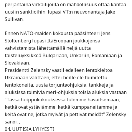
perjantaina virkailijoilla on mahdollisuus ottaa kantaa
uusiin sanktioihin, lupasi VT:n neuvonantaja Jake
Sullivan.
Ennen NATO-maiden kokousta pääsihteeri Jens
Stoltenberg lupasi ItäEroopan joukkojensa
vahvistamista lähettämällä neljä uutta
taisteluyksikköä Bulgariaan, Unkariin, Romaniaan ja
Slovakiaan.
Presidentti Zelensky vaatii edelleen lentokieltoa
Ukrainaan valittaen, ettei heille ole toimitettu
lentokoneita, uusia torjuntaohjuksia, tankkeja ja
aluksissa toimivia meri-ohjuksia toisia aluksia vastaan
”Tässä huippukokouksessa tulemme havaitsemaan,
ketkä ovat ystäviämme, ketkä kumppaneitamme ja
keitä ovat ne, jotka myivät ja pettivät meidät” Zelensky
sanoi. ,
04. UUTISIA LYHYESTI