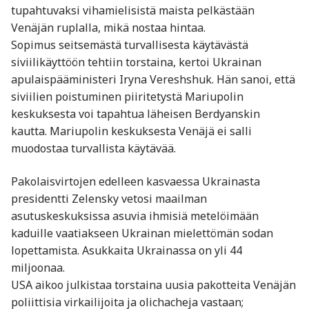
tupahtuvaksi vihamielisistä maista pelkästään
Venäjän ruplalla, mikä nostaa hintaa.
Sopimus seitsemästä turvallisesta käytävästä
siviilikäyttöön tehtiin torstaina, kertoi Ukrainan
apulaispääministeri Iryna Vereshshuk. Hän sanoi, että
siviilien poistuminen piiritetystä Mariupolin
keskuksesta voi tapahtua läheisen Berdyanskin
kautta. Mariupolin keskuksesta Venäjä ei salli
muodostaa turvallista käytävää.
Pakolaisvirtojen edelleen kasvaessa Ukrainasta
presidentti Zelensky vetosi maailman
asutuskeskuksissa asuvia ihmisiä metelöimään
kaduille vaatiakseen Ukrainan mielettömän sodan
lopettamista. Asukkaita Ukrainassa on yli 44
miljoonaa.
USA aikoo julkistaa torstaina uusia pakotteita Venäjän
poliittisia virkailijoita ja olichacheja vastaan;