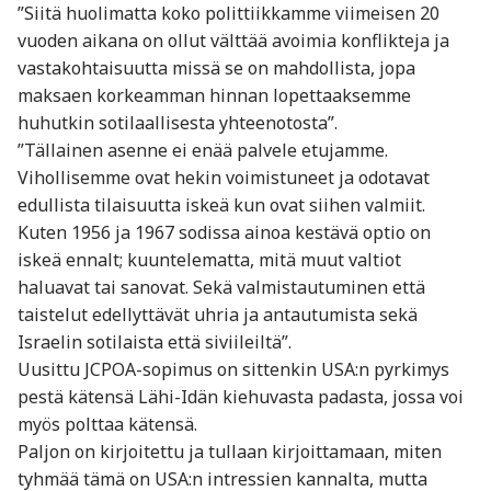
”Siitä huolimatta koko polittiikkamme viimeisen 20
vuoden aikana on ollut välttää avoimia konflikteja ja
vastakohtaisuutta missä se on mahdollista, jopa
maksaen korkeamman hinnan lopettaaksemme
huhutkin sotilaallisesta yhteenotosta”.
”Tällainen asenne ei enää palvele etujamme.
Vihollisemme ovat hekin voimistuneet ja odotavat
edullista tilaisuutta iskeä kun ovat siihen valmiit.
Kuten 1956 ja 1967 sodissa ainoa kestävä optio on
iskeä ennalt; kuuntelematta, mitä muut valtiot
haluavat tai sanovat. Sekä valmistautuminen että
taistelut edellyttävät uhria ja antautumista sekä
Israelin sotilaista että siviileiltä”.
Uusittu JCPOA-sopimus on sittenkin USA:n pyrkimys
pestä kätensä Lähi-Idän kiehuvasta padasta, jossa voi
myös polttaa kätensä.
Paljon on kirjoitettu ja tullaan kirjoittamaan, miten
tyhmää tämä on USA:n intressien kannalta, mutta