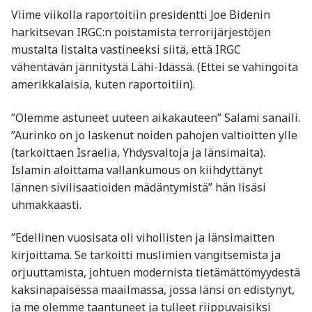
Viime viikolla raportoitiin presidentti Joe Bidenin
harkitsevan IRGC:n poistamista terrorijärjestöjen
mustalta listalta vastineeksi siitä, että IRGC
vähentävän jännitystä Lähi-Idässä. (Ettei se vahingoita
amerikkalaisia, kuten raportoitiin).
”Olemme astuneet uuteen aikakauteen” Salami sanaili.
”Aurinko on jo laskenut noiden pahojen valtioitten ylle
(tarkoittaen Israelia, Yhdysvaltoja ja länsimaita).
Islamin aloittama vallankumous on kiihdyttänyt
lännen sivilisaatioiden mädäntymistä” hän lisäsi
uhmakkaasti.
”Edellinen vuosisata oli vihollisten ja länsimaitten
kirjoittama. Se tarkoitti muslimien vangitsemista ja
orjuuttamista, johtuen modernista tietämättömyydestä
kaksinapaisessa maailmassa, jossa länsi on edistynyt,
ja me olemme taantuneet ja tulleet riippuvaisiksi