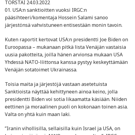
TORSTAI 24.03.2022
01. USA:n sanktioitten vuoksi IRGC:n
pääsihteeri/komentaja Hossein Salami sanoo
järjestönsä vahvistuneen entisestään monin tavoin.
Kuten raportit kertovat USA:n presidentti Joe Biden on
Euroopassa – mukanaan pitkä lista Venäjän vastaisia
uusia pakotteita, joilla hänen arvionsa mukaan USA
Yhdessä NATO-líittonsa kanssa pystyy keskeyttämään
Venäjän sotatoimet Ukrainassa.
Toisia maita ja järjestöjä vastaan asetetuista
Sanktioista näyttää kehittyneen ainoa keino, jolla
presidentti Biden voi sotia likaamatta käsiään. Niiden
eettinen ja moraalinen puoli on kokonaan toinen asia.
Valta on yhtä kuin maan laki.
”Iranin vihollisilla, sellaisilla kuin Israel ja USA, on