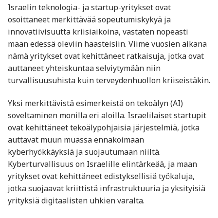
Israelin teknologia- ja startup-yritykset ovat
osoittaneet merkittävää sopeutumiskykyä ja
innovatiivisuutta kriisiaikoina, vastaten nopeasti
maan edessä oleviin haasteisiin. Viime vuosien aikana
nämä yritykset ovat kehittäneet ratkaisuja, jotka ovat
auttaneet yhteiskuntaa selviytymään niin
turvallisuusuhista kuin terveydenhuollon kriiseistäkin.
Yksi merkittävistä esimerkeistä on tekoälyn (AI)
soveltaminen monilla eri aloilla. Israelilaiset startupit
ovat kehittäneet tekoälypohjaisia järjestelmiä, jotka
auttavat muun muassa ennakoimaan
kyberhyökkäyksiä ja suojautumaan niiltä.
Kyberturvallisuus on Israelille elintärkeää, ja maan
yritykset ovat kehittäneet edistyksellisiä työkaluja,
jotka suojaavat kriittistä infrastruktuuria ja yksityisiä
yrityksiä digitaalisten uhkien varalta.