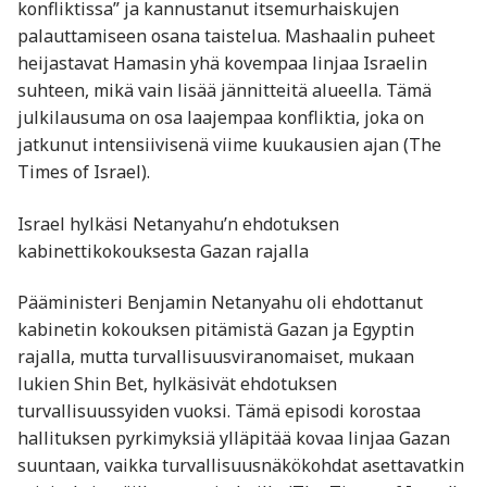
konfliktissa” ja kannustanut itsemurhaiskujen
palauttamiseen osana taistelua. Mashaalin puheet
heijastavat Hamasin yhä kovempaa linjaa Israelin
suhteen, mikä vain lisää jännitteitä alueella. Tämä
julkilausuma on osa laajempaa konfliktia, joka on
jatkunut intensiivisenä viime kuukausien ajan ​(The
Times of Israel).
Israel hylkäsi Netanyahu’n ehdotuksen
kabinettikokouksesta Gazan rajalla
Pääministeri Benjamin Netanyahu oli ehdottanut
kabinetin kokouksen pitämistä Gazan ja Egyptin
rajalla, mutta turvallisuusviranomaiset, mukaan
lukien Shin Bet, hylkäsivät ehdotuksen
turvallisuussyiden vuoksi. Tämä episodi korostaa
hallituksen pyrkimyksiä ylläpitää kovaa linjaa Gazan
suuntaan, vaikka turvallisuusnäkökohdat asettavatkin