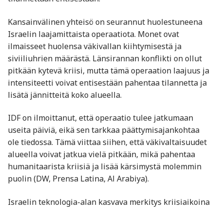
Kansainvälinen yhteisö on seurannut huolestuneena
Israelin laajamittaista operaatiota. Monet ovat
ilmaisseet huolensa väkivallan kiihtymisestä ja
siviiliuhrien määrästä. Länsirannan konflikti on ollut
pitkään kytevä kriisi, mutta tämä operaation laajuus ja
intensiteetti voivat entisestään pahentaa tilannetta ja
lisätä jännitteitä koko alueella.
IDF on ilmoittanut, että operaatio tulee jatkumaan
useita päiviä, eikä sen tarkkaa päättymisajankohtaa
ole tiedossa. Tämä viittaa siihen, että väkivaltaisuudet
alueella voivat jatkua vielä pitkään, mikä pahentaa
humanitaarista kriisiä ja lisää kärsimystä molemmin
puolin (DW, Prensa Latina, Al Arabiya).
Israelin teknologia-alan kasvava merkitys kriisiaikoina