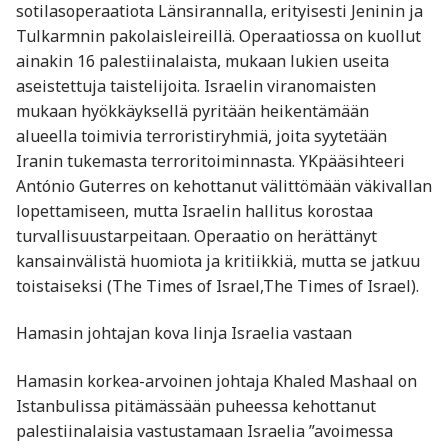
sotilasoperaatiota Länsirannalla, erityisesti Jeninin ja
Tulkarmnin pakolaisleireillä. Operaatiossa on kuollut
ainakin 16 palestiinalaista, mukaan lukien useita
aseistettuja taistelijoita. Israelin viranomaisten
mukaan hyökkäyksellä pyritään heikentämään
alueella toimivia terroristiryhmiä, joita syytetään
Iranin tukemasta terroritoiminnasta. YKpääsihteeri
António Guterres on kehottanut välittömään väkivallan
lopettamiseen, mutta Israelin hallitus korostaa
turvallisuustarpeitaan. Operaatio on herättänyt
kansainvälistä huomiota ja kritiikkiä, mutta se jatkuu
toistaiseksi ​(The Times of Israel,The Times of Israel).
Hamasin johtajan kova linja Israelia vastaan
Hamasin korkea-arvoinen johtaja Khaled Mashaal on
Istanbulissa pitämässään puheessa kehottanut
palestiinalaisia vastustamaan Israelia ”avoimessa