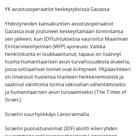
YK avustusoperaatiot keskeytyksissä Gazassa
Yhdistyneiden kansakuntien avustusoperaatiot
Gazassa ovat joutuneet keskeyttämään toimintansa
sen jälkeen, kun IDFtulituksessa vaurioitui Maailman
Elintarvikeohjelman (WFP) ajoneuvo. Vaikka
henkilökunta ei loukkaantunut, tapaus on lisännyt
huolta humanitaarisen avun turvallisuudesta alueella,
jossa sotilaalliset toimet ovat kiihtyneet. YKpääsihteeri
on ilmaissut huolensa tilanteen heikkenemisestä ja
vaatinut välittömiä toimia väkivallan vähentämiseksi
ja humanitaarisen avun turvaamiseksi ​(The Times of
Israel,).
Israelin suurhyökkäys Länsirannalla
Israelin puolustusvoimat (IDF) aloitti eilen yhden