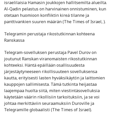
israelilaisia Hamasin joukkojen hallitsemilta alueilta.
Al-Qadin pelastus on harvinainen onnistuminen, kun
otetaan huomioon konfliktin kireä tilanne ja
panttivankien suuren määrän​ (The Times of Israel, ).
Telegramin perustaja rikostutkinnan kohteena
Ranskassa
Telegram-sovelluksen perustaja Pavel Durov on
joutunut Ranskan viranomaisten rikostutkinnan
kohteeksi. Häntä epäillään osallisuudesta
järjestäytyneeseen rikollisuuteen sovelluksensa
kautta, erityisesti lasten hyväksikäytön ja laittomien
kauppojen sallimisesta. Tämä tutkinta heijastaa
laajempaa huolta siitä, miten viestintäsovelluksia
käytetään väärin rikollisiin tarkoituksiin, ja se voi
johtaa merkittäviin seuraamuksiin Duroville ja
Telegramille globaalisti​ (The Times of Israel).