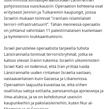
suurimmista sotilasoperaatioistaan Länsirannan
pohjoisosissa vuosikausiin. Operaation kohteena ovat
erityisesti Jeninin ja Tulkaremin kaupungit, joissa
Israelin mukaan toimivat ”iranilais-islamilaiset
terrori-infrastruktuurit”. Tähän mennessä operaatio
on johtanut vähintään 11 palestiinalaisen kuolemaan
ja kymmeniin loukkaantumisiin.
Israel perustelee operaatiota tarpeella tuhota
Länsirannalla toimivat terroristiryhmät, jotka se
katsoo olevan Iranin tukemia. Israelin ulkoministeri
Israel Katz on todennut, että Iran yrittää luoda
Länsirannalle uuden rintaman Israelia vastaan,
vastaavanlaisen kuin Gazassa ja Libanonissa.
Operaation laajuutta kuvastaa se, että siihen
osallistuu satoja sotilaita, panssaroituja ajoneuvoja ja
ilma-aluksia, ja se on kohdistunut useisiin
kaupunkeihin ja pakolaisleireihin, kuten Nur al-
Shamsiin ja al-Faraa’aan.