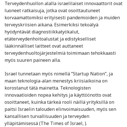
Terveydenhuollon alalla israelilaiset innovaattorit ovat
luoneet ratkaisuja, jotka ovat osoittautuneet
korvaamattomiksi erityisesti pandemioiden ja muiden
terveyskriisien aikana. Esimerkiksi tekoälyä
hyödyntävät diagnostiikkatyökalut,
etäterveydenhoitoalustat ja edistykselliset
lääkinnälliset laitteet ovat auttaneet
terveydenhuoltojärjestelmiä toimimaan tehokkaasti
myös suuren paineen alla.
Israel tunnetaan myös nimellä ”Startup Nation”, ja
maan teknologia-alan menestys kriisiaikoina on
korostanut tätä mainetta. Teknologisten
innovaatioiden nopea kehitys ja käyttöönotto ovat
osoittaneet, kuinka tärkeä rooli näillä yrityksillä on
paitsi Israelin talouden elinvoimaisuuden, myös sen
kansallisen turvallisuuden ja terveyden
ylläpitämisessä (The Times of Israel, ).