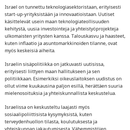
Israel on tunnettu teknologiasektoristaan, erityisesti
start-up-yrityksistään ja innovaatioistaan. Uutiset
käsittelevät usein maan teknologiateollisuuden
kehitystä, uusia investointeja ja yhteistyöprojekteja
ulkomaisten yritysten kanssa. Talouskasvu ja haasteet,
kuten inflaatio ja asuntomarkkinoiden tilanne, ovat
myös keskeisiä aiheita.
Israelin sisäpolitiikka on jatkuvasti uutisissa,
erityisesti liittyen maan hallitukseen ja sen
politiikkaan. Esimerkiksi oikeuslaitoksen uudistus on
ollut viime kuukausina paljon esillä, herättäen suuria
mielenosoituksia ja yhteiskunnallista keskustelua.
Israelissa on keskusteltu laajasti myös
sosiaalipoliittisista kysymyksistä, kuten
terveydenhuollon tilasta, koulutuksesta ja
yhteiskunnan jakautumisesta. Vähemmistöjen