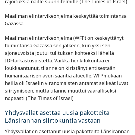
rajoituksia näille suunnitelmille​ (The Times of Israel).
Maailman elintarvikeohjelma keskeyttää toimintansa
Gazassa
Maailman elintarvikeohjelma (WFP) on keskeyttänyt
toimintansa Gazassa sen jälkeen, kun yksi sen
ajoneuvoista joutui tulituksen kohteeksi lähellä
IDFtarkastuspistettä. Vaikka henkilökuntaa ei
loukkaantunut, tilanne on kiristänyt entisestään
humanitaarisen avun saantia alueelle. WFPmukaan
heillä oli Israelin viranomaisten antamat selkeät luvat
siirtymiseen, mutta tilanne muuttui vaaralliseksi
nopeasti ​(The Times of Israel).
Yhdysvallat asettaa uusia pakotteita
Länsirannan siirtokuntia vastaan
Yhdysvallat on asettanut uusia pakotteita Länsirannan