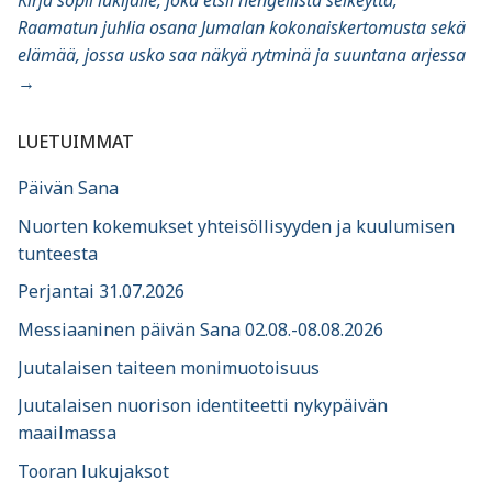
Kirja sopii lukijalle, joka etsii hengellistä selkeyttä,
Raamatun juhlia osana Jumalan kokonaiskertomusta sekä
elämää, jossa usko saa näkyä rytminä ja suuntana arjessa
→
LUETUIMMAT
Päivän Sana
Nuorten kokemukset yhteisöllisyyden ja kuulumisen
tunteesta
Perjantai 31.07.2026
Messiaaninen päivän Sana 02.08.-08.08.2026
Juutalaisen taiteen monimuotoisuus
Juutalaisen nuorison identiteetti nykypäivän
maailmassa
Tooran lukujaksot