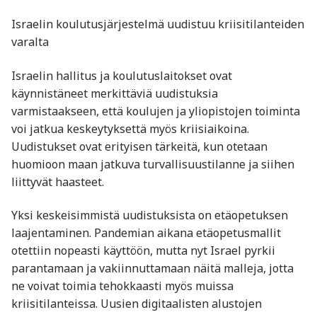
Israelin koulutusjärjestelmä uudistuu kriisitilanteiden
varalta
Israelin hallitus ja koulutuslaitokset ovat
käynnistäneet merkittäviä uudistuksia
varmistaakseen, että koulujen ja yliopistojen toiminta
voi jatkua keskeytyksettä myös kriisiaikoina.
Uudistukset ovat erityisen tärkeitä, kun otetaan
huomioon maan jatkuva turvallisuustilanne ja siihen
liittyvät haasteet.
Yksi keskeisimmistä uudistuksista on etäopetuksen
laajentaminen. Pandemian aikana etäopetusmallit
otettiin nopeasti käyttöön, mutta nyt Israel pyrkii
parantamaan ja vakiinnuttamaan näitä malleja, jotta
ne voivat toimia tehokkaasti myös muissa
kriisitilanteissa. Uusien digitaalisten alustojen