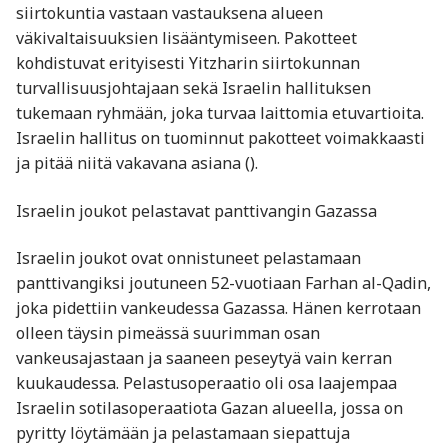
siirtokuntia vastaan vastauksena alueen
väkivaltaisuuksien lisääntymiseen. Pakotteet
kohdistuvat erityisesti Yitzharin siirtokunnan
turvallisuusjohtajaan sekä Israelin hallituksen
tukemaan ryhmään, joka turvaa laittomia etuvartioita.
Israelin hallitus on tuominnut pakotteet voimakkaasti
ja pitää niitä vakavana asiana​ ().
Israelin joukot pelastavat panttivangin Gazassa
Israelin joukot ovat onnistuneet pelastamaan
panttivangiksi joutuneen 52-vuotiaan Farhan al-Qadin,
joka pidettiin vankeudessa Gazassa. Hänen kerrotaan
olleen täysin pimeässä suurimman osan
vankeusajastaan ja saaneen peseytyä vain kerran
kuukaudessa. Pelastusoperaatio oli osa laajempaa
Israelin sotilasoperaatiota Gazan alueella, jossa on
pyritty löytämään ja pelastamaan siepattuja