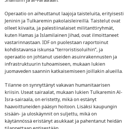
Operaatio on aiheuttanut laajoja taisteluita, erityisesti
Jeninin ja Tulkaremin pakolaisleireillä. Taistelut ovat
olleet kiivaita, ja palestiinalaiset militanttiryhmät,
kuten Hamas ja Islamilainen Jihad, ovat ilmoittaneet
vastarinnastaan. IDF on puolestaan raportoinut
kohdistavansa iskunsa ”terroristisoluihin”, ja
operaatio on johtanut useiden asuinrakennusten ja
infrastruktuurin tuhoamiseen, mukaan lukien
juomaveden saannin katkaisemiseen joillakin alueilla.
Tilanne on synnyttänyt vakavan humanitaarisen
kriisin. Useat sairaalat, mukaan lukien Tulkaremin Al-
Isra-sairaala, on eristetty, mikä on estänyt
haavoittuneiden pääsyn hoitoon. Lisäksi kaupungin
sisään- ja uloskäynnit on suljettu, mikä on
käytännössä eristänyt asukkaat ja pahentanut heidän
tilannettaan entisestään.