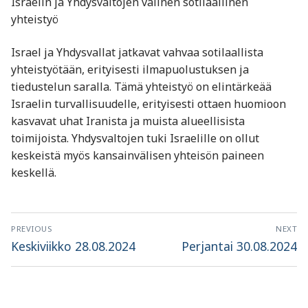
Israelin ja Yhdysvaltojen välinen sotilaallinen
yhteistyö
Israel ja Yhdysvallat jatkavat vahvaa sotilaallista
yhteistyötään, erityisesti ilmapuolustuksen ja
tiedustelun saralla. Tämä yhteistyö on elintärkeää
Israelin turvallisuudelle, erityisesti ottaen huomioon
kasvavat uhat Iranista ja muista alueellisista
toimijoista. Yhdysvaltojen tuki Israelille on ollut
keskeistä myös kansainvälisen yhteisön paineen
keskellä.
Artikkelien
PREVIOUS
NEXT
selaus
Previous
Next
Keskiviikko 28.08.2024
Perjantai 30.08.2024
post:
post: