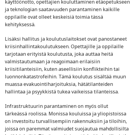
käyttöönotto, opettajien kouluttaminen etäopetukseen
ja teknologian saatavuuden parantaminen kaikille
oppilaille ovat olleet keskeisiä toimia tässä
kehityksessä.
Lisäksi hallitus ja koulutuslaitokset ovat panostaneet
kriisinhallintakoulutukseen. Opettajille ja oppilaille
tarjotaan erityistä koulutusta, joka auttaa heitä
valmistautumaan ja reagoimaan erilaisiin
kriisitilanteisiin, kuten aseellisiin konflikteihin tai
luonnonkatastrofeihin. Tämä koulutus sisältää muun
muassa evakuointiharjoituksia, hätätilanteiden
hallintaa ja psyykkistä tukea vaikeissa tilanteissa.
Infrastruktuurin parantaminen on myös ollut
tärkeässä roolissa. Monissa kouluissa ja yliopistoissa
on investoitu turvallisempiin rakennuksiin ja tiloihin,
joissa on paremmat valmiudet suojautua mahdollisilta