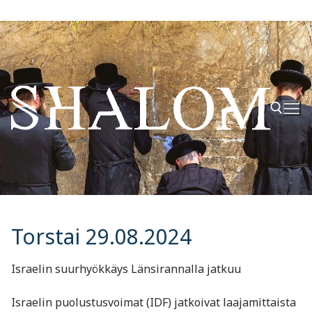
Hyppää
sisältöön
Hae:
Torstai 29.08.2024
Israelin suurhyökkäys Länsirannalla jatkuu
Israelin puolustusvoimat (IDF) jatkoivat laajamittaista