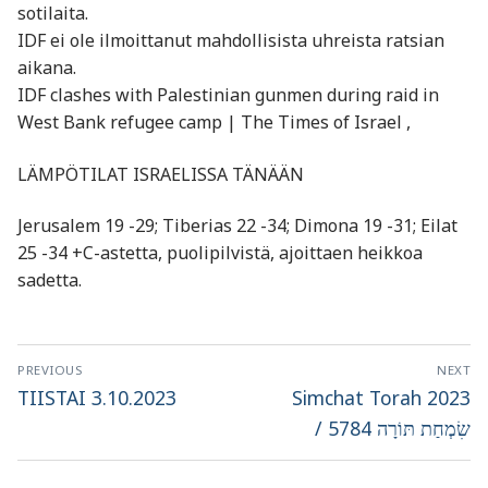
sotilaita.
IDF ei ole ilmoittanut mahdollisista uhreista ratsian
aikana.
IDF clashes with Palestinian gunmen during raid in
West Bank refugee camp | The Times of Israel ,
LÄMPÖTILAT ISRAELISSA TÄNÄÄN
Jerusalem 19 -29; Tiberias 22 -34; Dimona 19 -31; Eilat
25 -34 +C-astetta, puolipilvistä, ajoittaen heikkoa
sadetta.
Artikkelien
PREVIOUS
NEXT
selaus
Previous
Next
TIISTAI 3.10.2023
Simchat Torah 2023
post:
post:
/ שִׂמְחַת תּוֹרָה 5784