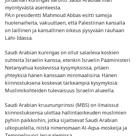
Jordanian kuningas varoitti Saudi Arabiaa liian
myöntyvästä asenteesta.
PA:n presidentti Mahmoud Abbas esitti samoja
huolenaiheita, vakuuttaen, että Palestiinan kansalla
on laillinen ja kansallinen oikeus pysyvään rauhaan
Lähi-Idässä.
Saudi Arabian kuningas on ollut salaileva koskien
suhteita Israelin kanssa, etenkin Israelin Pääministeri
Netanyahua koskevissa kysymyksissä, pitäen
yhteyksiä hänen kanssaan minimaalisina. Hänen
kiinnostuksena koskevat tärkeämpiä kysymyksiä:
Muslimikohteiden tulevaisuus Israelin alueella.
Saudi Arabian kruununprinssi (MBS) on ilmaissut
kiinnostuksensa ulottaa hallintaoikeuden muslimien
pyhiin paikkoihin, jotka sijaitsevat Saudi Arabian
ulkopuolella, niistä nimenomaan Al-Aqsa-moskeija ja
Temppelivuori Jerusalemissa.