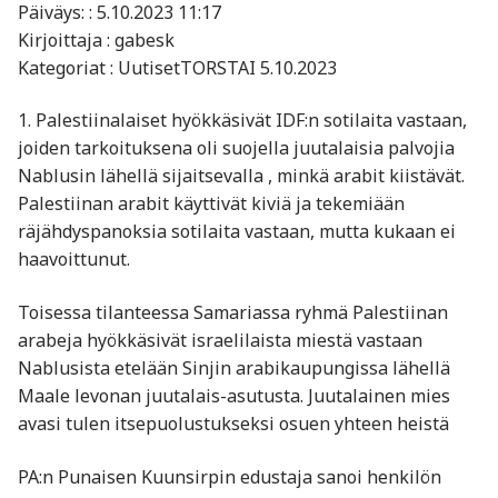
Päiväys: : 5.10.2023 11:17
Kirjoittaja : gabesk
Kategoriat : UutisetTORSTAI 5.10.2023
1. Palestiinalaiset hyökkäsivät IDF:n sotilaita vastaan,
joiden tarkoituksena oli suojella juutalaisia palvojia
Nablusin lähellä sijaitsevalla , minkä arabit kiistävät.
Palestiinan arabit käyttivät kiviä ja tekemiään
räjähdyspanoksia sotilaita vastaan, mutta kukaan ei
haavoittunut.
Toisessa tilanteessa Samariassa ryhmä Palestiinan
arabeja hyökkäsivät israelilaista miestä vastaan
Nablusista etelään Sinjin arabikaupungissa lähellä
Maale levonan juutalais-asutusta. Juutalainen mies
avasi tulen itsepuolustukseksi osuen yhteen heistä
PA:n Punaisen Kuunsirpin edustaja sanoi henkilön