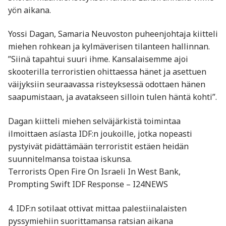
yön aikana.
Yossi Dagan, Samaria Neuvoston puheenjohtaja kiitteli
miehen rohkean ja kylmäverisen tilanteen hallinnan.
”Siinä tapahtui suuri ihme. Kansalaisemme ajoi
skooterilla terroristien ohittaessa hänet ja asettuen
väijyksiin seuraavassa risteyksessä odottaen hänen
saapumistaan, ja avatakseen silloin tulen häntä kohti”.
Dagan kiitteli miehen selväjärkistä toimintaa
ilmoittaen asíasta IDF:n joukoille, jotka nopeasti
pystyivät pidättämään terroristit estäen heidän
suunnitelmansa toistaa iskunsa.
Terrorists Open Fire On Israeli In West Bank,
Prompting Swift IDF Response – I24NEWS
4. IDF:n sotilaat ottivat mittaa palestiinalaisten
pyssymiehiin suorittamansa ratsian aikana