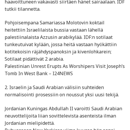
haavoittuneen vakavasti siirtäen hänet sairaalaan. IDF
tutkii tilannetta.
Pohjoisempana Samariassa Molotovin koktail
heitettiin Israelilaista bussia vastaan lähellä
palestiinalaista Azzusin arabikylää. IDF:n sotilaat
tunkeutuivat kylään, jossa heitä vastaan hyökättiin
kotitekoisin räjähdyspanoksin ja kivenlohkarein;
Sotilaat pidättivät 2 arabia.
Palestinian Unrest Erupts As Worshipers Visit Joseph’s
Tomb In West Bank – I24NEWS
2. Israelin ja Saudi Arabian välisiin suhteiden
normalisointi prosessiin on noussut yksi uusi tekijä.
Jordanian Kuningas Abdullah II varoitti Saudi Arabian
neuvottelijoita liian sovittelevista asenteista ilman
Jordanian mielipidettä.