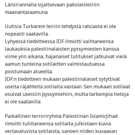
Länsirannalla sijaitsevaan pakolaisleíriin
maanantaiaamuna.
Uutisia Turkarem leiriin tehdystä ratsiasta ei ole
nopeasti saatavilla.
Lyhyessä tiedotteessa IDF ilmoitti vaihtaneensa
laukauksia palestiinalaisten pyssymiesten kanssa
viime yön aikana, hajanaiset tulitukset jatkuivat vielä
aamun tunteina sotilaitten valmistautuessa
poistumaan alueelta.
IDF:n tiedotteen mukaan palestiinalaiset sytyttivät
useita räjähteitä sotilaita vastaan. Sen mukaan sotilaat
osuivat useisiin pyssymiehiin, mutta tarkempia tietoja
ei ole saatavilla.
Paikallinen terroriryhmä Palestiinan IslamicJihad
ilmoitti tulittaneensa sotilaita julkistaen kuvia
vertavaluvista sotilaista, sanoen niiden kuvaavan