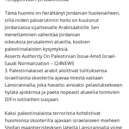
Tämä huomio on herättänyt Jordanian huolenaiheen,
sillä niiden päivärutiinin hoito on kuulunut
Jordaniassa sijaitsevalle Arabisäätiölle. Sen
menettäminen vähentää Jordanian
oikeuksia Jerusalemin alueilla, koskien
palestiinalaisten kysymyksiä.
Asserts Authority On Palestinian Issue Amid Israel-
Saudi Normalization – I24NEWS
3. Palestiinalaiset arabit aloittivat tulituksensa
israelilaista skooterlla ajavaa miestä vastaan
Länsirannalla, joka havaitsi ainoaksi pelastuksekseen
hylätä ajokkinsa ja paeta nopeasti alueella toimivien
IDF:n sotilaitten suojaan.
Kaksi palestiinalaista terroristia kohdistivat
huomionsa skooterilla ajavaan israelaiseen mieheen
Shofan maantieristeyksen lähellä Länsirannalla viime