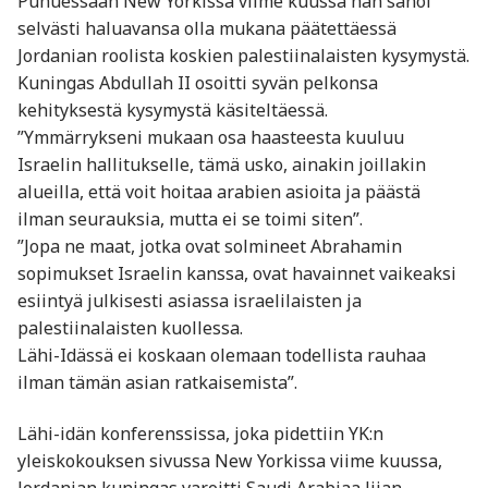
Puhuessaan New Yorkissa viime kuussa hän sanoi
selvästi haluavansa olla mukana päätettäessä
Jordanian roolista koskien palestiinalaisten kysymystä.
Kuningas Abdullah II osoitti syvän pelkonsa
kehityksestä kysymystä käsiteltäessä.
”Ymmärrykseni mukaan osa haasteesta kuuluu
Israelin hallitukselle, tämä usko, ainakin joillakin
alueilla, että voit hoitaa arabien asioita ja päästä
ilman seurauksia, mutta ei se toimi siten”.
”Jopa ne maat, jotka ovat solmineet Abrahamin
sopimukset Israelin kanssa, ovat havainnet vaikeaksi
esiintyä julkisesti asiassa israelilaisten ja
palestiinalaisten kuollessa.
Lähi-Idässä ei koskaan olemaan todellista rauhaa
ilman tämän asian ratkaisemista”.
Lähi-idän konferenssissa, joka pidettiin YK:n
yleiskokouksen sivussa New Yorkissa viime kuussa,