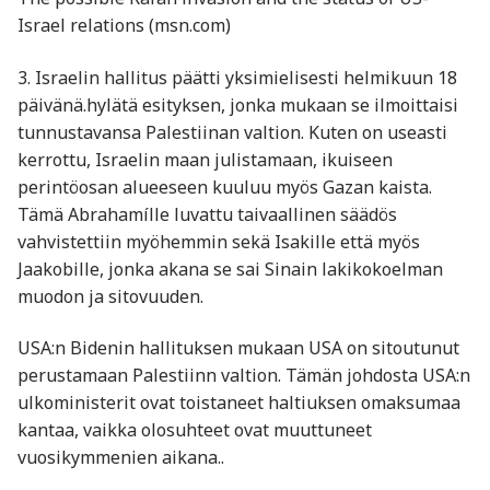
Israel relations (msn.com)
3. Israelin hallitus päätti yksimielisesti helmikuun 18
päivänä.hylätä esityksen, jonka mukaan se ilmoittaisi
tunnustavansa Palestiinan valtion. Kuten on useasti
kerrottu, Israelin maan julistamaan, ikuiseen
perintöosan alueeseen kuuluu myös Gazan kaista.
Tämä Abrahamílle luvattu taivaallinen säädös
vahvistettiin myöhemmin sekä Isakille että myös
Jaakobille, jonka akana se sai Sinain lakikokoelman
muodon ja sitovuuden.
USA:n Bidenin hallituksen mukaan USA on sitoutunut
perustamaan Palestiinn valtion. Tämän johdosta USA:n
ulkoministerit ovat toistaneet haltiuksen omaksumaa
kantaa, vaikka olosuhteet ovat muuttuneet
vuosikymmenien aikana..