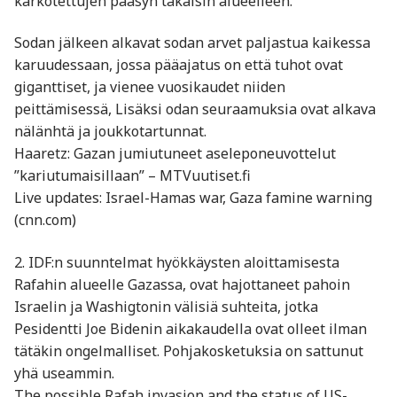
karkotettujen pääsyn takaisin alueelleen.
Sodan jälkeen alkavat sodan arvet paljastua kaikessa
karuudessaan, jossa pääajatus on että tuhot ovat
giganttiset, ja vienee vuosikaudet niiden
peittämisessä, Lisäksi odan seuraamuksia ovat alkava
nälänhtä ja joukkotartunnat.
Haaretz: Gazan jumiutuneet aseleponeuvottelut
”kariutumaisillaan” – MTVuutiset.fi
Live updates: Israel-Hamas war, Gaza famine warning
(cnn.com)
2. IDF:n suunntelmat hyökkäysten aloittamisesta
Rafahin alueelle Gazassa, ovat hajottaneet pahoin
Israelin ja Washigtonin välisiä suhteita, jotka
Pesidentti Joe Bidenin aikakaudella ovat olleet ilman
tätäkin ongelmalliset. Pohjakosketuksia on sattunut
yhä useammin.
The possible Rafah invasion and the status of US-