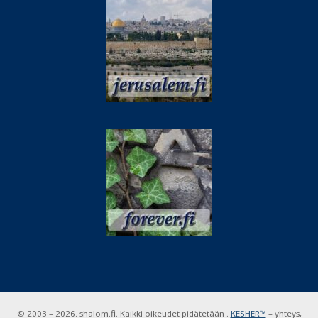
© 2003 – 2026. shalom.fi. Kaikki oikeudet pidätetään .
KESHER™
– yhteys,