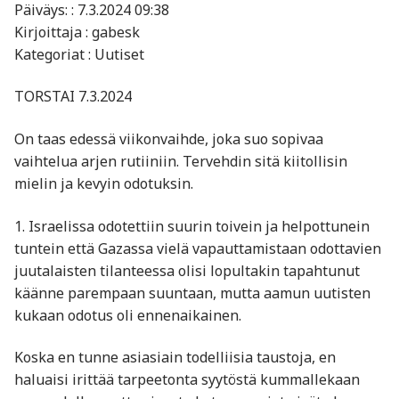
Päiväys: : 7.3.2024 09:38
Kirjoittaja : gabesk
Kategoriat : Uutiset
TORSTAI 7.3.2024
On taas edessä viikonvaihde, joka suo sopivaa
vaihtelua arjen rutiiniin. Tervehdin sitä kiitollisin
mielin ja kevyin odotuksin.
1. Israelissa odotettiin suurin toivein ja helpottunein
tuntein että Gazassa vielä vapauttamistaan odottavien
juutalaisten tilanteessa olisi lopultakin tapahtunut
käänne parempaan suuntaan, mutta aamun uutisten
kukaan odotus oli ennenaikainen.
Koska en tunne asiasiain todelliisia taustoja, en
haluaisi irittää tarpeetonta syytöstä kummallekaan