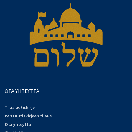
OTA YHTEYTTÄ
Tilaa uutiskirje
Peru uutiskirjeen tilaus
Ota
yhteyttä