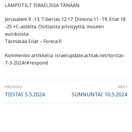
LÄMPÖTILT ISRAELISSA TÄNÄÄN
Jerusalem 9 -13; Tiberias 12.17; Dimona 11 -19; Eilat 18
-25 +C-astetta. Osittaista pilvisyyttä, muuten
auinkoista-
Täsmäsää Eilat – Foreca.fi
Kommentoi artikkelia: israelupdate.achlak.net/torstai-
7-3-2024/#respond
Artikkelien
PREVIOUS
NEXT
selaus
Previous
Next
TIISTAI 5.3.2024
SUNNUNTAI 10.3.2024
post:
post: