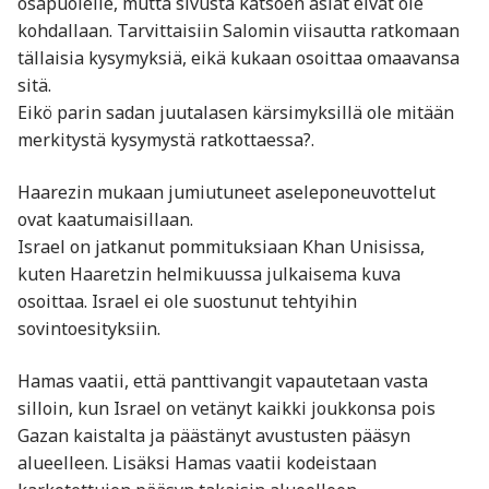
osapuolelle, mutta sivusta katsoen asiat eivät ole
kohdallaan. Tarvittaisiin Salomin viisautta ratkomaan
tällaisia kysymyksiä, eikä kukaan osoittaa omaavansa
sitä.
Eikö parin sadan juutalasen kärsimyksillä ole mitään
merkitystä kysymystä ratkottaessa?.
Haarezin mukaan jumiutuneet aseleponeuvottelut
ovat kaatumaisillaan.
Israel on jatkanut pommituksiaan Khan Unisissa,
kuten Haaretzin helmikuussa julkaisema kuva
osoittaa. Israel ei ole suostunut tehtyihin
sovintoesityksiin.
Hamas vaatii, että panttivangit vapautetaan vasta
silloin, kun Israel on vetänyt kaikki joukkonsa pois
Gazan kaistalta ja päästänyt avustusten pääsyn
alueelleen. Lisäksi Hamas vaatii kodeistaan