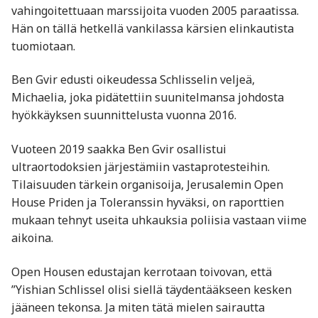
vahingoitettuaan marssijoita vuoden 2005 paraatissa.
Hän on tällä hetkellä vankilassa kärsien elinkautista
tuomiotaan.
Ben Gvir edusti oikeudessa Schlisselin veljeä,
Michaelia, joka pidätettiin suunitelmansa johdosta
hyökkäyksen suunnittelusta vuonna 2016.
Vuoteen 2019 saakka Ben Gvir osallistui
ultraortodoksien järjestämiin vastaprotesteihin.
Tilaisuuden tärkein organisoija, Jerusalemin Open
House Priden ja Toleranssin hyväksi, on raporttien
mukaan tehnyt useita uhkauksia poliisia vastaan viime
aikoina.
Open Housen edustajan kerrotaan toivovan, että
”Yishian Schlissel olisi siellä täydentääkseen kesken
jääneen tekonsa. Ja miten tätä mielen sairautta