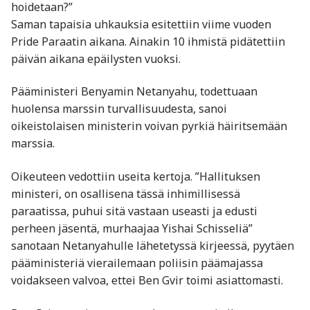
hoidetaan?”
Saman tapaisia uhkauksia esitettiin viime vuoden
Pride Paraatin aikana. Ainakin 10 ihmistä pidätettiin
päivän aikana epäilysten vuoksi.
Pääministeri Benyamin Netanyahu, todettuaan
huolensa marssin turvallisuudesta, sanoi
oikeistolaisen ministerin voivan pyrkiä häiritsemään
marssia.
Oikeuteen vedottiin useita kertoja. ”Hallituksen
ministeri, on osallisena tässä inhimillisessä
paraatissa, puhui sitä vastaan useasti ja edusti
perheen jäsentä, murhaajaa Yishai Schisseliä”
sanotaan Netanyahulle lähetetyssä kirjeessä, pyytäen
pääministeriä vierailemaan poliisin päämajassa
voidakseen valvoa, ettei Ben Gvir toimi asiattomasti.