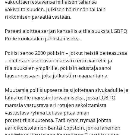
vakuuttaen estävänsä millaisen tahansa
väkivaltaisuuden, julkisen häirinnän tai lain
rikkomisen paraatia vastaan.
Paraati aloittaa sarjan kansallisia tilaisuuksia LGBTQ
Pride kuukauden juhlistamiseksi.
Poliisi sanoo 2000 poliisin – jotkut heistä peiteasussa
– oletetaan asettuvan marssin reitin varrelle ja
tilaisuuksien ympärille, poliisin edustaja sanoi
lausunnossaan, joka julkaistiin maanantaina.
Muutamia poliisiupseereita sijoitetaan sivukaduille ja
lähialueille marssin turvaamiseksi, jossa LGBTQ
marssia vastustava eri rotujen sekoittamista
vastustava ryhmä Lehava pitää oman
protestitilaisuutensa. Tätä ryhmittymää johtaa
äärioikeistolainen Bantzi Copstein, jonka läheinen