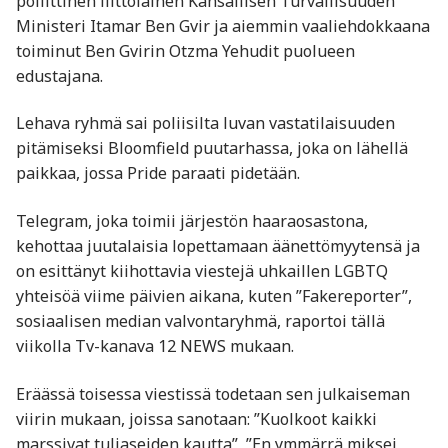
poliittinen liittolainen Kansallisen Turvallisuuden
Ministeri Itamar Ben Gvir ja aiemmin vaaliehdokkaana
toiminut Ben Gvirin Otzma Yehudit puolueen
edustajana.
Lehava ryhmä sai poliisilta luvan vastatilaisuuden
pitämiseksi Bloomfield puutarhassa, joka on lähellä
paikkaa, jossa Pride paraati pidetään.
Telegram, joka toimii järjestön haaraosastona,
kehottaa juutalaisia lopettamaan äänettömyytensä ja
on esittänyt kiihottavia viestejä uhkaillen LGBTQ
yhteisöä viime päivien aikana, kuten ”Fakereporter”,
sosiaalisen median valvontaryhmä, raportoi tällä
viikolla Tv-kanava 12 NEWS mukaan.
Eräässä toisessa viestissä todetaan sen julkaiseman
viirin mukaan, joissa sanotaan: ”Kuolkoot kaikki
marssivat tuliaseiden kautta”, ”En ymmärrä miksei