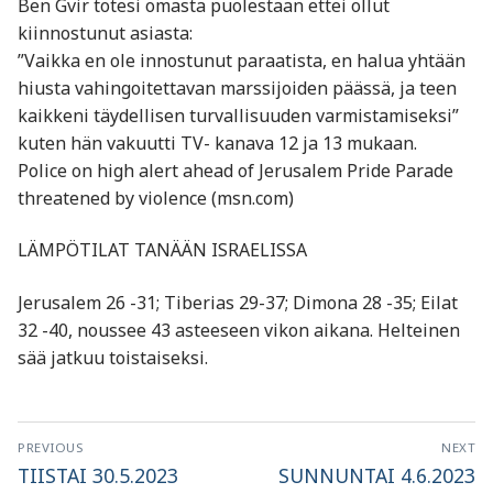
Ben Gvir totesi omasta puolestaan ettei ollut
kiinnostunut asiasta:
”Vaikka en ole innostunut paraatista, en halua yhtään
hiusta vahingoitettavan marssijoiden päässä, ja teen
kaikkeni täydellisen turvallisuuden varmistamiseksi”
kuten hän vakuutti TV- kanava 12 ja 13 mukaan.
Police on high alert ahead of Jerusalem Pride Parade
threatened by violence (msn.com)
LÄMPÖTILAT TANÄÄN ISRAELISSA
Jerusalem 26 -31; Tiberias 29-37; Dimona 28 -35; Eilat
32 -40, noussee 43 asteeseen vikon aikana. Helteinen
sää jatkuu toistaiseksi.
Artikkelien
PREVIOUS
NEXT
selaus
Previous
Next
TIISTAI 30.5.2023
SUNNUNTAI 4.6.2023