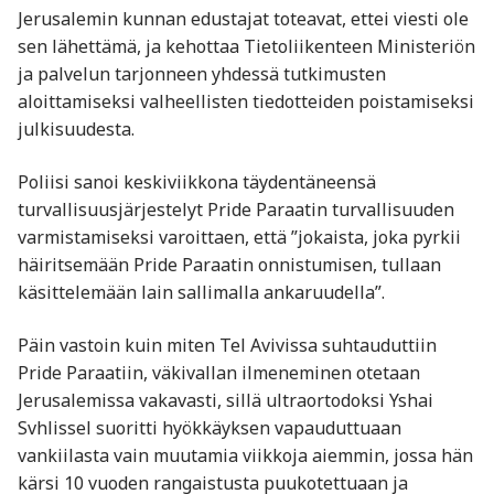
Jerusalemin kunnan edustajat toteavat, ettei viesti ole
sen lähettämä, ja kehottaa Tietoliikenteen Ministeriön
ja palvelun tarjonneen yhdessä tutkimusten
aloittamiseksi valheellisten tiedotteiden poistamiseksi
julkisuudesta.
Poliisi sanoi keskiviikkona täydentäneensä
turvallisuusjärjestelyt Pride Paraatin turvallisuuden
varmistamiseksi varoittaen, että ”jokaista, joka pyrkii
häiritsemään Pride Paraatin onnistumisen, tullaan
käsittelemään lain sallimalla ankaruudella”.
Päin vastoin kuin miten Tel Avivissa suhtauduttiin
Pride Paraatiin, väkivallan ilmeneminen otetaan
Jerusalemissa vakavasti, sillä ultraortodoksi Yshai
Svhlissel suoritti hyökkäyksen vapauduttuaan
vankiilasta vain muutamia viikkoja aiemmin, jossa hän
kärsi 10 vuoden rangaistusta puukotettuaan ja