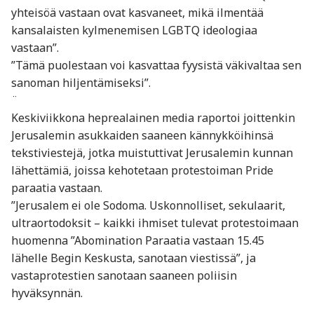
yhteisöä vastaan ovat kasvaneet, mikä ilmentää
kansalaisten kylmenemisen LGBTQ ideologiaa
vastaan”.
”Tämä puolestaan voi kasvattaa fyysistä väkivaltaa sen
sanoman hiljentämiseksi”.
¨
Keskiviikkona heprealainen media raportoi joittenkin
Jerusalemin asukkaiden saaneen kännykköihinsä
tekstiviestejä, jotka muistuttivat Jerusalemin kunnan
lähettämiä, joissa kehotetaan protestoiman Pride
paraatia vastaan.
”Jerusalem ei ole Sodoma. Uskonnolliset, sekulaarit,
ultraortodoksit – kaikki ihmiset tulevat protestoimaan
huomenna ”Abomination Paraatia vastaan 15.45
lähelle Begin Keskusta, sanotaan viestissä”, ja
vastaprotestien sanotaan saaneen poliisin
hyväksynnän.