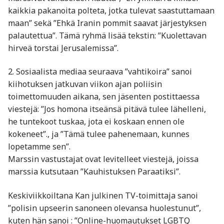
kaikkia pakanoita polteta, jotka tulevat saastuttamaan
maan” sekä ”Ehkä Iranin pommit saavat järjestyksen
palautettua”. Tämä ryhmä lisää tekstin: ”Kuolettavan
hirveä torstai Jerusalemissa”.
2. Sosiaalista mediaa seuraava ”vahtikoira” sanoi
kiihotuksen jatkuvan viikon ajan poliisin
toimettomuuden aikana, sen jäsenten postittaessa
viestejä: ”Jos homona itseänsä pitävä tulee lähelleni,
he tuntekoot tuskaa, jota ei koskaan ennen ole
kokeneet”., ja ”Tämä tulee pahenemaan, kunnes
lopetamme sen”.
Marssin vastustajat ovat levitelleet viestejä, joissa
marssia kutsutaan ”Kauhistuksen Paraatiksi”.
Keskiviikkoiltana Kan julkinen TV-toimittaja sanoi
”polisin upseerin sanoneen olevansa huolestunut”,
kuten hän sanoi : ”Online-huomautukset LGBTQ