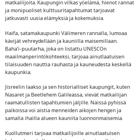
matkailijoita. Kaupungin vilkas yöelämä, hienot rannat
ja monipuoliset kulttuuritapahtumat tarjoavat
jatkuvasti uusia elämyksiä ja kokemuksia.
Haifa, satamakaupunki Välimeren rannalla, lumoaa
kävijät vehreydellään ja kauniilla maisemillaan.
Baha’i-puutarha, joka on listattu UNESCOn
maailmanperintökohteeksi, tarjoaa ainutlaatuisen
tilaisuuden nauttia rauhasta ja kauneudesta keskellä
kaupunkia.
Jisreelin laakso ja sen historialliset kaupungit, kuten
Nasaret ja Beetlehem Galileassa, vievät matkailijan
raamatullisten tapahtumien jäljille. Näissä pyhissä
paikoissa voi aistia menneiden aikojen hengen ja
samalla ihailla alueen kauniita luonnonmaisemia.
Kuollutmeri tarjoaa matkailijoille ainutlaatuisen