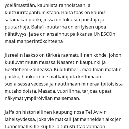
yöelämästään, kauniista rannoistaan ja
kulttuuritapahtumistaan. Haifa taas on kaunis
satamakaupunki, jossa on lukuisia puistoja ja
puutarhoja. Baha’i-puutarha on erityisen upea
nähtävyys, ja se on ansainnut paikkansa UNESCOn
maailmanperintökohteena.
Jisreelin laakso on tärkeä raamatullinen kohde, johon
kuuluvat muun muassa Nasaretin kaupunki ja
Beetlehem Galileassa. Kuollutmeri, maailman matalin
paikka, houkuttelee matkailijoita kellumaan
suolaisessa vedessä ja nauttimaan mineraalipitoisista
mutahoidoista. Masada, vuorilinna, tarjoaa upeat
näkymät ympäröivään maisemaan.
Jaffa on historiallinen kaupunginosa Tel Avivin
läheisyydessä, joka vie matkailijat menneiden aikojen
tunnelmallisille kujille ja tutustuttaa vanhaan