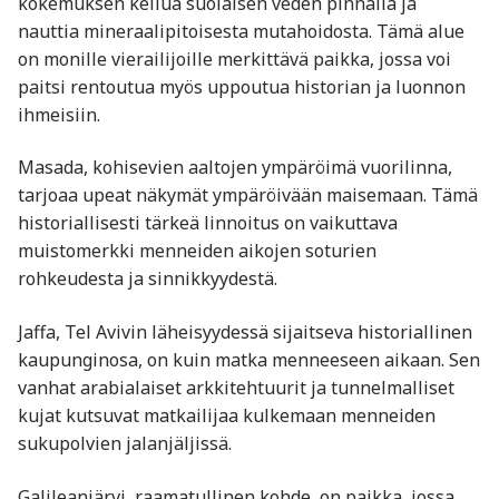
kokemuksen kellua suolaisen veden pinnalla ja
nauttia mineraalipitoisesta mutahoidosta. Tämä alue
on monille vierailijoille merkittävä paikka, jossa voi
paitsi rentoutua myös uppoutua historian ja luonnon
ihmeisiin.
Masada, kohisevien aaltojen ympäröimä vuorilinna,
tarjoaa upeat näkymät ympäröivään maisemaan. Tämä
historiallisesti tärkeä linnoitus on vaikuttava
muistomerkki menneiden aikojen soturien
rohkeudesta ja sinnikkyydestä.
Jaffa, Tel Avivin läheisyydessä sijaitseva historiallinen
kaupunginosa, on kuin matka menneeseen aikaan. Sen
vanhat arabialaiset arkkitehtuurit ja tunnelmalliset
kujat kutsuvat matkailijaa kulkemaan menneiden
sukupolvien jalanjäljissä.
Galileanjärvi, raamatullinen kohde, on paikka, jossa