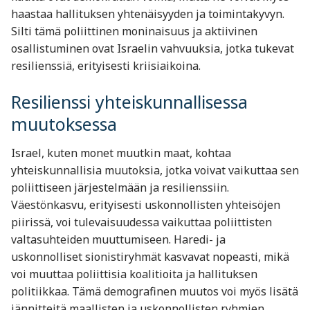
haastaa hallituksen yhtenäisyyden ja toimintakyvyn.
Silti tämä poliittinen moninaisuus ja aktiivinen
osallistuminen ovat Israelin vahvuuksia, jotka tukevat
resilienssiä, erityisesti kriisiaikoina.
Resilienssi yhteiskunnallisessa
muutoksessa
Israel, kuten monet muutkin maat, kohtaa
yhteiskunnallisia muutoksia, jotka voivat vaikuttaa sen
poliittiseen järjestelmään ja resilienssiin.
Väestönkasvu, erityisesti uskonnollisten yhteisöjen
piirissä, voi tulevaisuudessa vaikuttaa poliittisten
valtasuhteiden muuttumiseen. Haredi- ja
uskonnolliset sionistiryhmät kasvavat nopeasti, mikä
voi muuttaa poliittisia koalitioita ja hallituksen
politiikkaa. Tämä demografinen muutos voi myös lisätä
jännitteitä maallisten ja uskonnollisten ryhmien