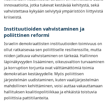
innovaatioita, jotka tukevat kestävää kehitystä, sekä
vahvistettava kykyään selviytyä ympäristöön liittyvistä
kriiseistä.
Instituutioiden vahvistaminen ja
poliittinen reformi
Israelin demokraattisten instituutioiden toimivuus on
ollut ratkaisevaa sen poliittiselle resilienssille, mutta
niiden jatkuva vahvistaminen on tärkeää. Hallinnon
läpinäkyvyyden lisääminen, oikeusvaltion turvaaminen
ja korruption torjunta ovat välttämättömiä toimia
demokratian kestävyydelle. Myös poliittisen
järjestelmän uudistaminen, kuten vaalijärjestelmän
mahdollinen kehittäminen, voisi auttaa vakauttamaan
hallituksen koalitiopolitiikkaa ja ehkäistä toistuvia
poliittisia pattitilanteita.