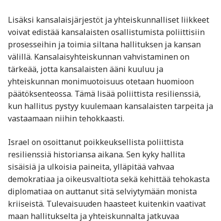
Lisäksi kansalaisjärjestöt ja yhteiskunnalliset liikkeet
voivat edistää kansalaisten osallistumista poliittisiin
prosesseihin ja toimia siltana hallituksen ja kansan
välillä. Kansalaisyhteiskunnan vahvistaminen on
tärkeää, jotta kansalaisten ääni kuuluu ja
yhteiskunnan monimuotoisuus otetaan huomioon
päätöksenteossa. Tämä lisää poliittista resilienssiä,
kun hallitus pystyy kuulemaan kansalaisten tarpeita ja
vastaamaan niihin tehokkaasti.
Israel on osoittanut poikkeuksellista poliittista
resilienssiä historiansa aikana. Sen kyky hallita
sisäisiä ja ulkoisia paineita, ylläpitää vahvaa
demokratiaa ja oikeusvaltiota sekä kehittää tehokasta
diplomatiaa on auttanut sitä selviytymään monista
kriiseistä. Tulevaisuuden haasteet kuitenkin vaativat
maan hallitukselta ja yhteiskunnalta jatkuvaa