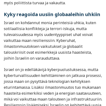
myös poliittista turvaa ja vakautta.
Kyky reagoida uusiin globaaleihin uhkiin
Israel on kohdannut monia perinteisiä uhkia, kuten
sotilaallisia konflikteja ja terrori-iskuja, mutta
tulevaisuudessa myös uudentyyppiset uhat voivat
vaikuttaa maan resilienssiin. Kyberuhat,
ilmastonmuutoksen vaikutukset ja globaalit
talouskriisit ovat esimerkkejä uusista haasteista,
joihin Israelin on varauduttava.
Israel on jo edelläkävijä kyberpuolustuksessa, mutta
kyberturvallisuuden kehittäminen on jatkuva prosessi,
jossa maan on pysyttävä teknologian kehityksen
eturintamassa. Lisäksi ilmastonmuutos tuo mukanaan
haasteita esimerkiksi veden ja energian saatavuuteen,
mikä voi vaikuttaa maan talouteen ja infrastruktuuriin.
Resilienssin lisäämiseksi Israelin on kehitettävä uusia