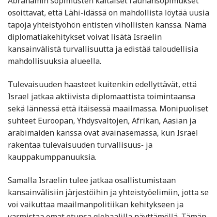
Abrahamin sopimusten kaltaiset rauhansopimukset
osoittavat, että Lähi-idässä on mahdollista löytää uusia
tapoja yhteistyöhön entisten vihollisten kanssa. Nämä
diplomatiakehitykset voivat lisätä Israelin
kansainvälistä turvallisuutta ja edistää taloudellisia
mahdollisuuksia alueella.
Tulevaisuuden haasteet kuitenkin edellyttävät, että
Israel jatkaa aktiivista diplomaattista toimintaansa
sekä lännessä että itäisessä maailmassa. Monipuoliset
suhteet Euroopan, Yhdysvaltojen, Afrikan, Aasian ja
arabimaiden kanssa ovat avainasemassa, kun Israel
rakentaa tulevaisuuden turvallisuus- ja
kauppakumppanuuksia.
Samalla Israelin tulee jatkaa osallistumistaan
kansainvälisiin järjestöihin ja yhteistyöelimiin, jotta se
voi vaikuttaa maailmanpolitiikan kehitykseen ja
varmistaa omat etunsa globaalilla näyttämöllä. Tämän