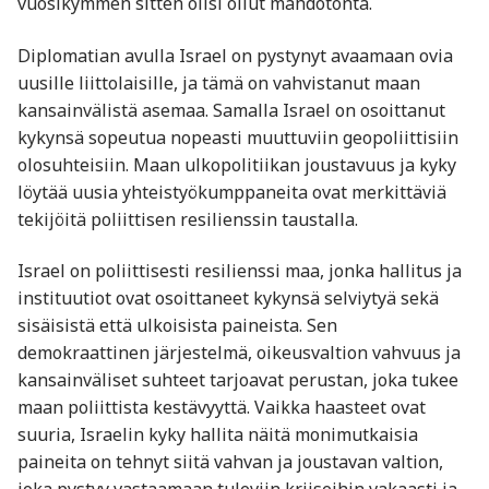
vuosikymmen sitten olisi ollut mahdotonta.
Diplomatian avulla Israel on pystynyt avaamaan ovia
uusille liittolaisille, ja tämä on vahvistanut maan
kansainvälistä asemaa. Samalla Israel on osoittanut
kykynsä sopeutua nopeasti muuttuviin geopoliittisiin
olosuhteisiin. Maan ulkopolitiikan joustavuus ja kyky
löytää uusia yhteistyökumppaneita ovat merkittäviä
tekijöitä poliittisen resilienssin taustalla.
Israel on poliittisesti resilienssi maa, jonka hallitus ja
instituutiot ovat osoittaneet kykynsä selviytyä sekä
sisäisistä että ulkoisista paineista. Sen
demokraattinen järjestelmä, oikeusvaltion vahvuus ja
kansainväliset suhteet tarjoavat perustan, joka tukee
maan poliittista kestävyyttä. Vaikka haasteet ovat
suuria, Israelin kyky hallita näitä monimutkaisia
paineita on tehnyt siitä vahvan ja joustavan valtion,