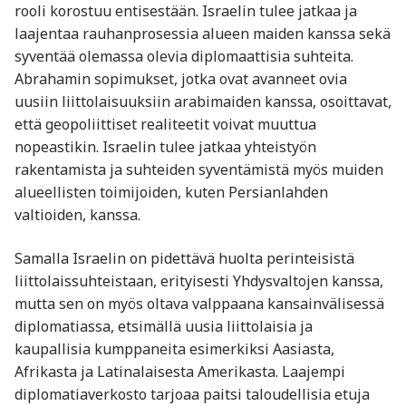
rooli korostuu entisestään. Israelin tulee jatkaa ja
laajentaa rauhanprosessia alueen maiden kanssa sekä
syventää olemassa olevia diplomaattisia suhteita.
Abrahamin sopimukset, jotka ovat avanneet ovia
uusiin liittolaisuuksiin arabimaiden kanssa, osoittavat,
että geopoliittiset realiteetit voivat muuttua
nopeastikin. Israelin tulee jatkaa yhteistyön
rakentamista ja suhteiden syventämistä myös muiden
alueellisten toimijoiden, kuten Persianlahden
valtioiden, kanssa.
Samalla Israelin on pidettävä huolta perinteisistä
liittolaissuhteistaan, erityisesti Yhdysvaltojen kanssa,
mutta sen on myös oltava valppaana kansainvälisessä
diplomatiassa, etsimällä uusia liittolaisia ja
kaupallisia kumppaneita esimerkiksi Aasiasta,
Afrikasta ja Latinalaisesta Amerikasta. Laajempi
diplomatiaverkosto tarjoaa paitsi taloudellisia etuja