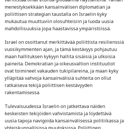
menestyksekkään kansainvälisen diplomatian ja
poliittisen strategian taustalla on Israelin kyky
mukautua muuttuviin olosuhteisiin ja luoda uusia
mahdollisuuksia jopa haastavissa ympäristöissä.
Israel on osoittanut merkittävää poliittista resilienssiä
vuosikymmenten ajan, ja tämä kestävyys pohjautuu
maan hallituksen kykyyn hallita sisäisiä ja ulkoisia
paineita. Demokratian ja oikeusvaltion instituutiot
ovat toimineet vakauden tukipilareina, ja maan kyky
ylläpitää vahvoja kansainvälisiä suhteita on ollut
ratkaiseva tekijä poliittisen kestävyyden
rakentamisessa.
Tulevaisuudessa Israelin on jatkettava näiden
keskeisten tekijöiden vahvistamista ja löydettävä
uusia tapoja navigoida kansainvälisessä politiikassa ja
yhteiskunnallisissa muutoksissa. Poliittinen