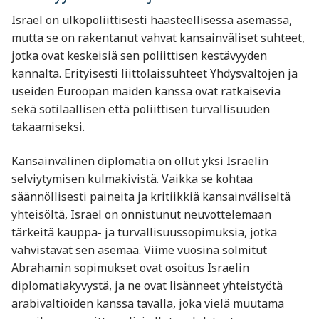
Israel on ulkopoliittisesti haasteellisessa asemassa,
mutta se on rakentanut vahvat kansainväliset suhteet,
jotka ovat keskeisiä sen poliittisen kestävyyden
kannalta. Erityisesti liittolaissuhteet Yhdysvaltojen ja
useiden Euroopan maiden kanssa ovat ratkaisevia
sekä sotilaallisen että poliittisen turvallisuuden
takaamiseksi.
Kansainvälinen diplomatia on ollut yksi Israelin
selviytymisen kulmakivistä. Vaikka se kohtaa
säännöllisesti paineita ja kritiikkiä kansainväliseltä
yhteisöltä, Israel on onnistunut neuvottelemaan
tärkeitä kauppa- ja turvallisuussopimuksia, jotka
vahvistavat sen asemaa. Viime vuosina solmitut
Abrahamin sopimukset ovat osoitus Israelin
diplomatiakyvystä, ja ne ovat lisänneet yhteistyötä
arabivaltioiden kanssa tavalla, joka vielä muutama