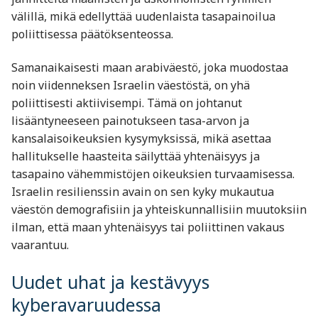
välillä, mikä edellyttää uudenlaista tasapainoilua
poliittisessa päätöksenteossa.
Samanaikaisesti maan arabiväestö, joka muodostaa
noin viidenneksen Israelin väestöstä, on yhä
poliittisesti aktiivisempi. Tämä on johtanut
lisääntyneeseen painotukseen tasa-arvon ja
kansalaisoikeuksien kysymyksissä, mikä asettaa
hallitukselle haasteita säilyttää yhtenäisyys ja
tasapaino vähemmistöjen oikeuksien turvaamisessa.
Israelin resilienssin avain on sen kyky mukautua
väestön demografisiin ja yhteiskunnallisiin muutoksiin
ilman, että maan yhtenäisyys tai poliittinen vakaus
vaarantuu.
Uudet uhat ja kestävyys
kyberavaruudessa