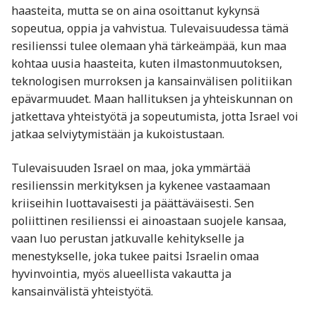
haasteita, mutta se on aina osoittanut kykynsä
sopeutua, oppia ja vahvistua. Tulevaisuudessa tämä
resilienssi tulee olemaan yhä tärkeämpää, kun maa
kohtaa uusia haasteita, kuten ilmastonmuutoksen,
teknologisen murroksen ja kansainvälisen politiikan
epävarmuudet. Maan hallituksen ja yhteiskunnan on
jatkettava yhteistyötä ja sopeutumista, jotta Israel voi
jatkaa selviytymistään ja kukoistustaan.
Tulevaisuuden Israel on maa, joka ymmärtää
resilienssin merkityksen ja kykenee vastaamaan
kriiseihin luottavaisesti ja päättäväisesti. Sen
poliittinen resilienssi ei ainoastaan suojele kansaa,
vaan luo perustan jatkuvalle kehitykselle ja
menestykselle, joka tukee paitsi Israelin omaa
hyvinvointia, myös alueellista vakautta ja
kansainvälistä yhteistyötä.