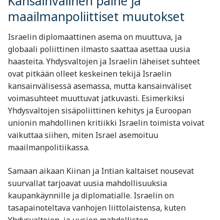
Kansainvälinen paine ja
maailmanpoliittiset muutokset
Israelin diplomaattinen asema on muuttuva, ja
globaali poliittinen ilmasto saattaa asettaa uusia
haasteita. Yhdysvaltojen ja Israelin läheiset suhteet
ovat pitkään olleet keskeinen tekijä Israelin
kansainvälisessä asemassa, mutta kansainväliset
voimasuhteet muuttuvat jatkuvasti. Esimerkiksi
Yhdysvaltojen sisäpoliittinen kehitys ja Euroopan
unionin mahdollinen kritiikki Israelin toimista voivat
vaikuttaa siihen, miten Israel asemoituu
maailmanpolitiikassa.
Samaan aikaan Kiinan ja Intian kaltaiset nousevat
suurvallat tarjoavat uusia mahdollisuuksia
kaupankäynnille ja diplomatialle. Israelin on
tasapainoteltava vanhojen liittolaistensa, kuten
Yhdysvaltojen, ja uusien mahdollisten