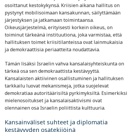
osoittanut kestokykynsä. Kriisien aikana hallitus on
pystynyt mobilisoimaan kansakunnan, säilyttämään
järjestyksen ja jatkamaan toimintaansa.
Oikeusjärjestelmä, erityisesti korkein oikeus, on
toiminut tärkeänä instituutiona, joka varmistaa, että
hallituksen toimet kriisitilanteissa ovat lainmukaisia
ja demokraattisia periaatteita noudattavia.
Tämän lisäksi Israelin vahva kansalaisyhteiskunta on
tärkeä osa sen demokraattista kestävyyttä.
Kansalaisten aktiivinen osallistuminen ja hallituksen
tarkkailu luovat mekanismeja, jotka suojelevat
demokratiaa autoritäärisiltä pyrkimyksiltä. Esimerkiksi
mielenosoitukset ja kansalaisaktivismi ovat
olennainen osa Israelin poliittista kulttuuria.
Kansainväliset suhteet ja diplomatia
kestävyyden osatekijöinä