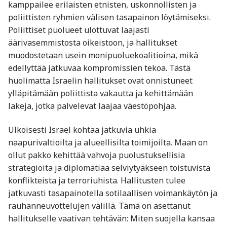
kamppailee erilaisten etnisten, uskonnollisten ja
poliittisten ryhmien välisen tasapainon löytämiseksi.
Poliittiset puolueet ulottuvat laajasti
äärivasemmistosta oikeistoon, ja hallitukset
muodostetaan usein monipuoluekoalitioina, mikä
edellyttää jatkuvaa kompromissien tekoa. Tästä
huolimatta Israelin hallitukset ovat onnistuneet
ylläpitämään poliittista vakautta ja kehittämään
lakeja, jotka palvelevat laajaa väestöpohjaa.
Ulkoisesti Israel kohtaa jatkuvia uhkia
naapurivaltioilta ja alueellisilta toimijoilta. Maan on
ollut pakko kehittää vahvoja puolustuksellisia
strategioita ja diplomatiaa selviytyäkseen toistuvista
konflikteista ja terroriuhista. Hallitusten tulee
jatkuvasti tasapainotella sotilaallisen voimankäytön ja
rauhanneuvottelujen välillä. Tämä on asettanut
hallitukselle vaativan tehtävän: Miten suojella kansaa