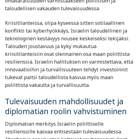
omavaraisuuteen varmistaakseen poliittisen ja
taloudellisen vakauden tulevaisuudessa.
Kriisitilanteissa, olipa kyseessä sitten sotilaallinen
konflikti tai kyberhyökkäys, Israelin taloudellinen ja
teknologinen kestävyys nousee keskeiseksi tekijäksi.
Talouden joustavuus ja kyky mukautua
kriisitilanteisiin ovat olennainen osa maan poliittista
resilienssiä. Israelin hallituksen on varmistettava, että
innovaatioihin ja turvallisuuteen tehdyt investoinnit
tukevat paitsi taloudellista kasvua myös maan
poliittista vakautta ja turvallisuutta.
Tulevaisuuden mahdollisuudet ja
diplomatian roolin vahvistuminen
Diplomatian merkitys Israelin poliittiselle
resilienssille kasvaa entisestään tulevaisuudessa.