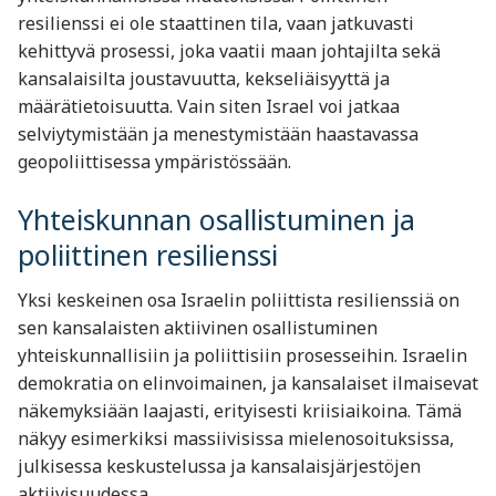
resilienssi ei ole staattinen tila, vaan jatkuvasti
kehittyvä prosessi, joka vaatii maan johtajilta sekä
kansalaisilta joustavuutta, kekseliäisyyttä ja
määrätietoisuutta. Vain siten Israel voi jatkaa
selviytymistään ja menestymistään haastavassa
geopoliittisessa ympäristössään.
Yhteiskunnan osallistuminen ja
poliittinen resilienssi
Yksi keskeinen osa Israelin poliittista resilienssiä on
sen kansalaisten aktiivinen osallistuminen
yhteiskunnallisiin ja poliittisiin prosesseihin. Israelin
demokratia on elinvoimainen, ja kansalaiset ilmaisevat
näkemyksiään laajasti, erityisesti kriisiaikoina. Tämä
näkyy esimerkiksi massiivisissa mielenosoituksissa,
julkisessa keskustelussa ja kansalaisjärjestöjen
aktiivisuudessa.