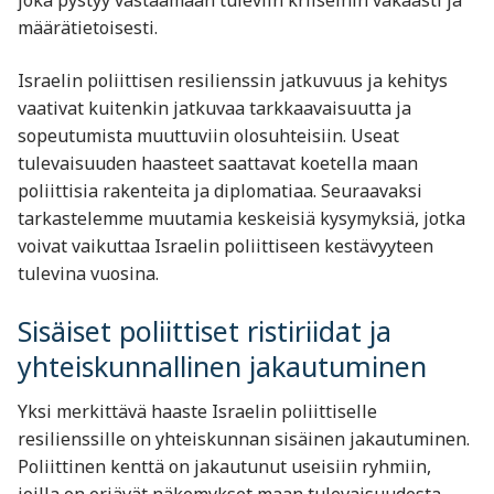
joka pystyy vastaamaan tuleviin kriiseihin vakaasti ja
määrätietoisesti.
Israelin poliittisen resilienssin jatkuvuus ja kehitys
vaativat kuitenkin jatkuvaa tarkkaavaisuutta ja
sopeutumista muuttuviin olosuhteisiin. Useat
tulevaisuuden haasteet saattavat koetella maan
poliittisia rakenteita ja diplomatiaa. Seuraavaksi
tarkastelemme muutamia keskeisiä kysymyksiä, jotka
voivat vaikuttaa Israelin poliittiseen kestävyyteen
tulevina vuosina.
Sisäiset poliittiset ristiriidat ja
yhteiskunnallinen jakautuminen
Yksi merkittävä haaste Israelin poliittiselle
resilienssille on yhteiskunnan sisäinen jakautuminen.
Poliittinen kenttä on jakautunut useisiin ryhmiin,