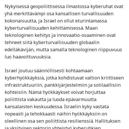
Nykyisessä geopoliittisessa ilmastossa kyberuhat ovat
yhä merkittävämpi osa kansallisen turvallisuuden
kokonaisuutta, ja Israel on ollut eturintamassa
kyberturvallisuuden kehittämisessä. Maan
teknologinen kehitys ja innovaatio-osaaminen ovat
tehneet siitä kyberturvallisuuden globaalin
edelläkävijän, mutta samalla teknologinen riippuvuus
luo haavoittuvuuksia.
Israel joutuu säännöllisesti kohtaamaan
kyberhyökkäyksiä, jotka kohdistuvat valtion kriittiseen
infrastruktuuriin, pankkijärjestelmiin ja sotilaallisiin
kohteisiin. Nämä hyökkäykset voivat horjuttaa
poliittista vakautta ja luoda epävarmuutta
kansalaisten keskuudessa. Israelin kyky vastata
nopeasti ja tehokkaasti näihin hyökkäyksiin on
oleellinen osa sen poliittista resilienssiä. Hallituksen
ja yksityisen sektorin yhteistyö kyberuhkien