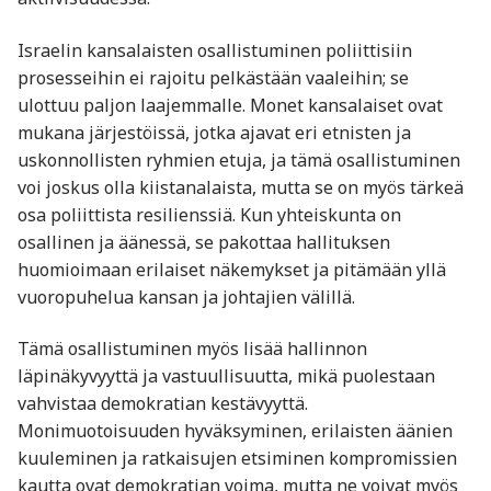
Israelin kansalaisten osallistuminen poliittisiin
prosesseihin ei rajoitu pelkästään vaaleihin; se
ulottuu paljon laajemmalle. Monet kansalaiset ovat
mukana järjestöissä, jotka ajavat eri etnisten ja
uskonnollisten ryhmien etuja, ja tämä osallistuminen
voi joskus olla kiistanalaista, mutta se on myös tärkeä
osa poliittista resilienssiä. Kun yhteiskunta on
osallinen ja äänessä, se pakottaa hallituksen
huomioimaan erilaiset näkemykset ja pitämään yllä
vuoropuhelua kansan ja johtajien välillä.
Tämä osallistuminen myös lisää hallinnon
läpinäkyvyyttä ja vastuullisuutta, mikä puolestaan
vahvistaa demokratian kestävyyttä.
Monimuotoisuuden hyväksyminen, erilaisten äänien
kuuleminen ja ratkaisujen etsiminen kompromissien
kautta ovat demokratian voima, mutta ne voivat myös