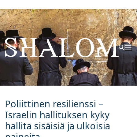
Hyppää
sisältöön
Hae:
Poliittinen resilienssi –
Israelin hallituksen kyky
hallita sisäisiä ja ulkoisia
paineita