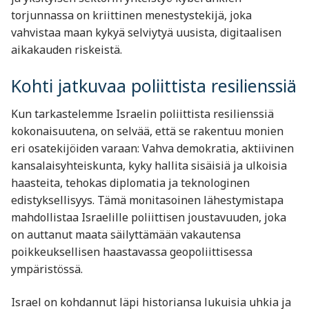
torjunnassa on kriittinen menestystekijä, joka
vahvistaa maan kykyä selviytyä uusista, digitaalisen
aikakauden riskeistä.
Kohti jatkuvaa poliittista resilienssiä
Kun tarkastelemme Israelin poliittista resilienssiä
kokonaisuutena, on selvää, että se rakentuu monien
eri osatekijöiden varaan: Vahva demokratia, aktiivinen
kansalaisyhteiskunta, kyky hallita sisäisiä ja ulkoisia
haasteita, tehokas diplomatia ja teknologinen
edistyksellisyys. Tämä monitasoinen lähestymistapa
mahdollistaa Israelille poliittisen joustavuuden, joka
on auttanut maata säilyttämään vakautensa
poikkeuksellisen haastavassa geopoliittisessa
ympäristössä.
Israel on kohdannut läpi historiansa lukuisia uhkia ja