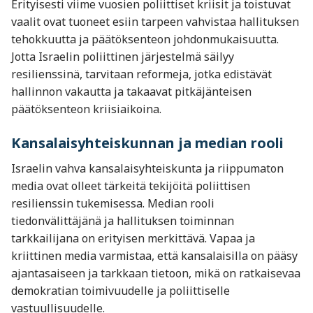
Erityisesti viime vuosien poliittiset kriisit ja toistuvat
vaalit ovat tuoneet esiin tarpeen vahvistaa hallituksen
tehokkuutta ja päätöksenteon johdonmukaisuutta.
Jotta Israelin poliittinen järjestelmä säilyy
resilienssinä, tarvitaan reformeja, jotka edistävät
hallinnon vakautta ja takaavat pitkäjänteisen
päätöksenteon kriisiaikoina.
Kansalaisyhteiskunnan ja median rooli
Israelin vahva kansalaisyhteiskunta ja riippumaton
media ovat olleet tärkeitä tekijöitä poliittisen
resilienssin tukemisessa. Median rooli
tiedonvälittäjänä ja hallituksen toiminnan
tarkkailijana on erityisen merkittävä. Vapaa ja
kriittinen media varmistaa, että kansalaisilla on pääsy
ajantasaiseen ja tarkkaan tietoon, mikä on ratkaisevaa
demokratian toimivuudelle ja poliittiselle
vastuullisuudelle.