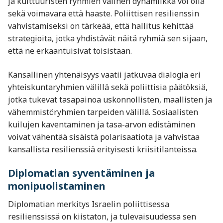
ja kulttuuristen ryhmien välinen dynamiikka voi olla
sekä voimavara että haaste. Poliittisen resilienssin
vahvistamiseksi on tärkeää, että hallitus kehittää
strategioita, jotka yhdistävät näitä ryhmiä sen sijaan,
että ne erkaantuisivat toisistaan.
Kansallinen yhtenäisyys vaatii jatkuvaa dialogia eri
yhteiskuntaryhmien välillä sekä poliittisia päätöksiä,
jotka tukevat tasapainoa uskonnollisten, maallisten ja
vähemmistöryhmien tarpeiden välillä. Sosiaalisten
kuilujen kaventaminen ja tasa-arvon edistäminen
voivat vähentää sisäistä polarisaatiota ja vahvistaa
kansallista resilienssiä erityisesti kriisitilanteissa.
Diplomatian syventäminen ja
monipuolistaminen
Diplomatian merkitys Israelin poliittisessa
resilienssissä on kiistaton, ja tulevaisuudessa sen