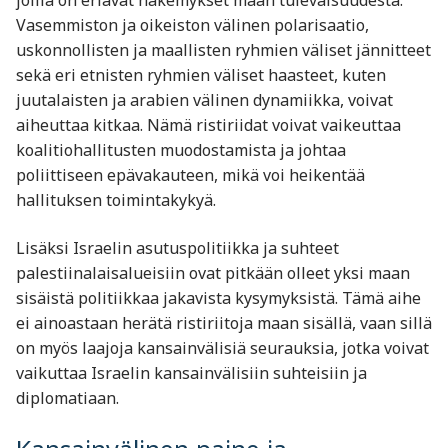
joilla on eriävät näkemykset maan tulevaisuudesta.
Vasemmiston ja oikeiston välinen polarisaatio,
uskonnollisten ja maallisten ryhmien väliset jännitteet
sekä eri etnisten ryhmien väliset haasteet, kuten
juutalaisten ja arabien välinen dynamiikka, voivat
aiheuttaa kitkaa. Nämä ristiriidat voivat vaikeuttaa
koalitiohallitusten muodostamista ja johtaa
poliittiseen epävakauteen, mikä voi heikentää
hallituksen toimintakykyä.
Lisäksi Israelin asutuspolitiikka ja suhteet
palestiinalaisalueisiin ovat pitkään olleet yksi maan
sisäistä politiikkaa jakavista kysymyksistä. Tämä aihe
ei ainoastaan herätä ristiriitoja maan sisällä, vaan sillä
on myös laajoja kansainvälisiä seurauksia, jotka voivat
vaikuttaa Israelin kansainvälisiin suhteisiin ja
diplomatiaan.