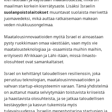
maailman korkein kierrätysaste. Lisäksi Israelin
suolanpoistolaitokset
muuntavat suolaista merivettä
juomavedeksi, mikä auttaa ratkaisemaan makean
veden niukkuusongelmaa.
Maatalousinnovaatioiden myötä Israel ei ainoastaan
pysty ruokkimaan omaa väestöään, vaan myös vie
maatalousteknologiaa ja -osaamista muihin maihin,
erityisesti Afrikkaan ja Lähi-itään, missä ilmasto-
olosuhteet ovat samankaltaiset.
Israel on kehittänyt taloudellisen resilienssin, joka
perustuu teknologian, maatalousinnovaatioiden ja
vahvan startup-ekosysteemin varaan. Tämä yhdistelmä
on auttanut maata selviytymään toistuvista kriiseistä
ja haastavista olosuhteista, ja se jatkaa taloudellisen
kestävyyden ja kasvun tukemista myös
tulevaisuudessa. Israelin menestystarina startupien ja