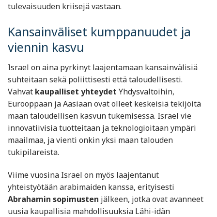
tulevaisuuden kriisejä vastaan.
Kansainväliset kumppanuudet ja
viennin kasvu
Israel on aina pyrkinyt laajentamaan kansainvälisiä
suhteitaan sekä poliittisesti että taloudellisesti.
Vahvat
kaupalliset yhteydet
Yhdysvaltoihin,
Eurooppaan ja Aasiaan ovat olleet keskeisiä tekijöitä
maan taloudellisen kasvun tukemisessa. Israel vie
innovatiivisia tuotteitaan ja teknologioitaan ympäri
maailmaa, ja vienti onkin yksi maan talouden
tukipilareista.
Viime vuosina Israel on myös laajentanut
yhteistyötään arabimaiden kanssa, erityisesti
Abrahamin sopimusten
jälkeen, jotka ovat avanneet
uusia kaupallisia mahdollisuuksia Lähi-idän