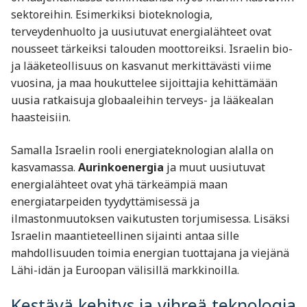
sektoreihin. Esimerkiksi bioteknologia,
terveydenhuolto ja uusiutuvat energialähteet ovat
nousseet tärkeiksi talouden moottoreiksi. Israelin bio-
ja lääketeollisuus on kasvanut merkittävästi viime
vuosina, ja maa houkuttelee sijoittajia kehittämään
uusia ratkaisuja globaaleihin terveys- ja lääkealan
haasteisiin.
Samalla Israelin rooli energiateknologian alalla on
kasvamassa.
Aurinkoenergia
ja muut uusiutuvat
energialähteet ovat yhä tärkeämpiä maan
energiatarpeiden tyydyttämisessä ja
ilmastonmuutoksen vaikutusten torjumisessa. Lisäksi
Israelin maantieteellinen sijainti antaa sille
mahdollisuuden toimia energian tuottajana ja viejänä
Lähi-idän ja Euroopan välisillä markkinoilla.
Kestävä kehitys ja vihreä teknologia