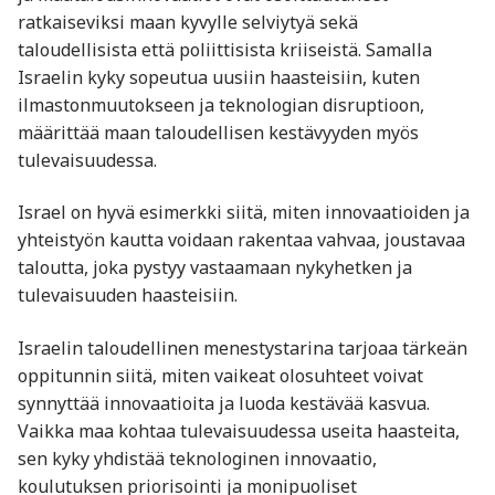
ratkaiseviksi maan kyvylle selviytyä sekä
taloudellisista että poliittisista kriiseistä. Samalla
Israelin kyky sopeutua uusiin haasteisiin, kuten
ilmastonmuutokseen ja teknologian disruptioon,
määrittää maan taloudellisen kestävyyden myös
tulevaisuudessa.
Israel on hyvä esimerkki siitä, miten innovaatioiden ja
yhteistyön kautta voidaan rakentaa vahvaa, joustavaa
taloutta, joka pystyy vastaamaan nykyhetken ja
tulevaisuuden haasteisiin.
Israelin taloudellinen menestystarina tarjoaa tärkeän
oppitunnin siitä, miten vaikeat olosuhteet voivat
synnyttää innovaatioita ja luoda kestävää kasvua.
Vaikka maa kohtaa tulevaisuudessa useita haasteita,
sen kyky yhdistää teknologinen innovaatio,
koulutuksen priorisointi ja monipuoliset