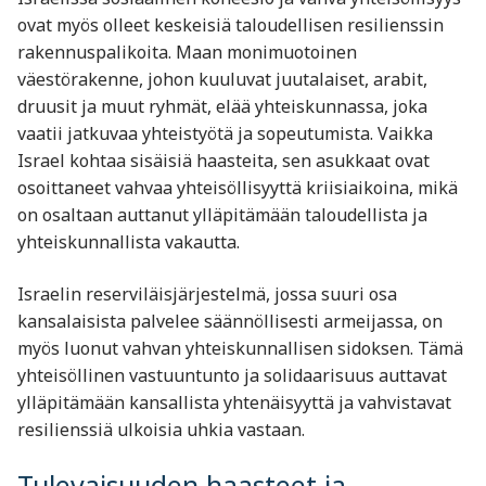
ovat myös olleet keskeisiä taloudellisen resilienssin
rakennuspalikoita. Maan monimuotoinen
väestörakenne, johon kuuluvat juutalaiset, arabit,
druusit ja muut ryhmät, elää yhteiskunnassa, joka
vaatii jatkuvaa yhteistyötä ja sopeutumista. Vaikka
Israel kohtaa sisäisiä haasteita, sen asukkaat ovat
osoittaneet vahvaa yhteisöllisyyttä kriisiaikoina, mikä
on osaltaan auttanut ylläpitämään taloudellista ja
yhteiskunnallista vakautta.
Israelin reserviläisjärjestelmä, jossa suuri osa
kansalaisista palvelee säännöllisesti armeijassa, on
myös luonut vahvan yhteiskunnallisen sidoksen. Tämä
yhteisöllinen vastuuntunto ja solidaarisuus auttavat
ylläpitämään kansallista yhtenäisyyttä ja vahvistavat
resilienssiä ulkoisia uhkia vastaan.
Tulevaisuuden haasteet ja