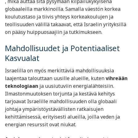
, mikä auttaa sitä pysymään kilpailukykyisenä
globaaleilla markkinoilla. Samalla väestön korkea
koulutustaso ja tiivis yhteys korkeakoulujen ja
teollisuuden välillä takaavat, että Israelin yrityksillä
on pääsy huippuosaajiin ja tutkimukseen.
Mahdollisuudet ja Potentiaaliset
Kasvualat
Israelilla on myös merkittäviä mahdollisuuksia
laajentaa talouttaan uusille alueille, kuten
vihreään
teknologiaan
ja uusiutuviin energialähteisiin.
Ilmastonmuutoksen torjunta ja kestävä kehitys
tarjoavat Israelille mahdollisuuden olla globaali
johtaja ympäristöystävällisten ratkaisujen
kehittämisessä, erityisesti alueilla, joilla veden ja
energian resurssit ovat niukat.