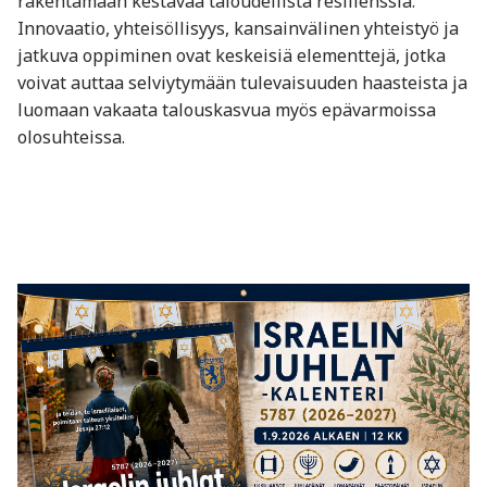
rakentamaan kestävää taloudellista resilienssiä.
Innovaatio, yhteisöllisyys, kansainvälinen yhteistyö ja
jatkuva oppiminen ovat keskeisiä elementtejä, jotka
voivat auttaa selviytymään tulevaisuuden haasteista ja
luomaan vakaata talouskasvua myös epävarmoissa
olosuhteissa.