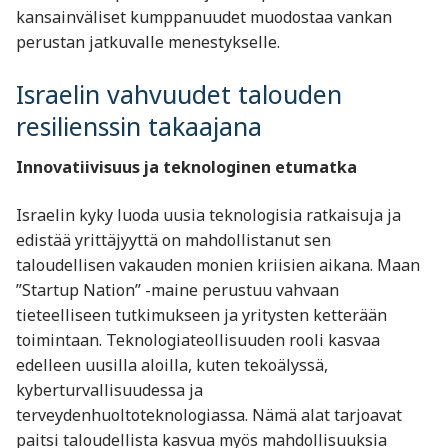
kansainväliset kumppanuudet muodostaa vankan
perustan jatkuvalle menestykselle.
Israelin vahvuudet talouden
resilienssin takaajana
Innovatiivisuus ja teknologinen etumatka
Israelin kyky luoda uusia teknologisia ratkaisuja ja
edistää yrittäjyyttä on mahdollistanut sen
taloudellisen vakauden monien kriisien aikana. Maan
”Startup Nation” -maine perustuu vahvaan
tieteelliseen tutkimukseen ja yritysten ketterään
toimintaan. Teknologiateollisuuden rooli kasvaa
edelleen uusilla aloilla, kuten tekoälyssä,
kyberturvallisuudessa ja
terveydenhuoltoteknologiassa. Nämä alat tarjoavat
paitsi taloudellista kasvua myös mahdollisuuksia