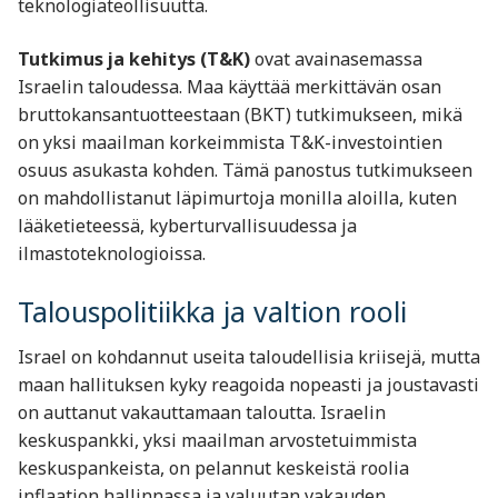
teknologiateollisuutta.
Tutkimus ja kehitys (T&K)
ovat avainasemassa
Israelin taloudessa. Maa käyttää merkittävän osan
bruttokansantuotteestaan (BKT) tutkimukseen, mikä
on yksi maailman korkeimmista T&K-investointien
osuus asukasta kohden. Tämä panostus tutkimukseen
on mahdollistanut läpimurtoja monilla aloilla, kuten
lääketieteessä, kyberturvallisuudessa ja
ilmastoteknologioissa.
Talouspolitiikka ja valtion rooli
Israel on kohdannut useita taloudellisia kriisejä, mutta
maan hallituksen kyky reagoida nopeasti ja joustavasti
on auttanut vakauttamaan taloutta. Israelin
keskuspankki, yksi maailman arvostetuimmista
keskuspankeista, on pelannut keskeistä roolia
inflaation hallinnassa ja valuutan vakauden