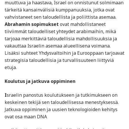
muuttuva ja haastava, Israel on onnistunut solmimaan
tärkeitä kansainvälisiä kumppanuuksia, jotka ovat
vahvistaneet sen taloudellista ja poliittista asemaa.
Abrahamin sopimukset
ovat mahdollistaneet
tiiviimmät taloudelliset yhteydet arabimaihin, mikä
tarjoaa merkittäviä taloudellisia mahdollisuuksia ja
vakauttaa Israelin asemaa alueellisena voimana.
Lisäksi suhteet Yhdysvaltoihin ja Eurooppaan tarjoavat
strategisia taloudellisia ja turvallisuuteen liittyviä
etuja.
Koulutus ja jatkuva oppiminen
I
sraelin panostus koulutukseen ja tutkimukseen on
keskeinen tekijä sen taloudellisessa menestyksessä.
Jatkuva oppiminen ja uusien teknologioiden kehitys
ovat osa maan DNA