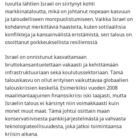
luvulta lähtien Israel on siirtynyt kohti
markkinataloutta, mikä on johtanut nopeaan kasvuun
ja taloudelliseen monipuolistumiseen. Vaikka Israel on
kohdannut merkittäviä haasteita, kuten sotilaallisia
konflikteja ja kansainvälistä eristämistä, sen talous on
osoittanut poikkeuksellista resilienssiä.
Israel on onnistunut kasvattamaan
bruttokansantuotettaan vakaasti ja kehittämään
infrastruktuuriaan sekä koulutussektoriaan. Tämä
talouskasvu on ollut erityisen vaikuttavaa globaalien
talouskriisien keskellä. Esimerkiksi vuoden 2008
maailmanlaajuinen finanssikriisi iski laajasti, mutta
Israelin talous ei kärsinyt niin voimakkaasti kuin
monet muut maat. Tämä johtui osittain maan
konservatiivisesta pankkijärjestelmästä ja vahvasta
teknologiateollisuudesta, joka jatkoi toimintaansa
kriisin aikana.