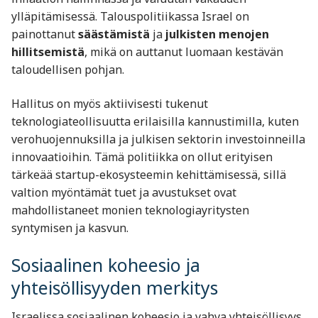
ylläpitämisessä. Talouspolitiikassa Israel on
painottanut
säästämistä
ja
julkisten menojen
hillitsemistä
, mikä on auttanut luomaan kestävän
taloudellisen pohjan.
Hallitus on myös aktiivisesti tukenut
teknologiateollisuutta erilaisilla kannustimilla, kuten
verohuojennuksilla ja julkisen sektorin investoinneilla
innovaatioihin. Tämä politiikka on ollut erityisen
tärkeää startup-ekosysteemin kehittämisessä, sillä
valtion myöntämät tuet ja avustukset ovat
mahdollistaneet monien teknologiayritysten
syntymisen ja kasvun.
Sosiaalinen koheesio ja
yhteisöllisyyden merkitys
Israelissa sosiaalinen koheesio ja vahva yhteisöllisyys