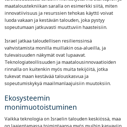
maataloustekniikan saralla on esimerkki siitä, miten
innovatiivisuus ja resurssien tehokas käyttö voivat
luoda vakaan ja kestävän talouden, joka pystyy
sopeutumaan jatkuvasti muuttuviin haasteisiin.
Israel jatkaa taloudellisen resilienssinsä
vahvistamista monilla muillakin osa-alueilla, ja
tulevaisuuden näkymät ovat lupaavat.
Teknologiateollisuuden ja maatalousinnovaatioiden
rinnalla on kuitenkin myös muita tekijöitä, jotka
tukevat maan kestävää talouskasvua ja
sopeutumiskykyä maailmanlaajuisiin muutoksiin.
Ekosysteemin
monimuotoistuminen
Vaikka teknologia on Israelin talouden keskiössä, maa
on laajentamassa toimintaansa myös muihin kasvaviin