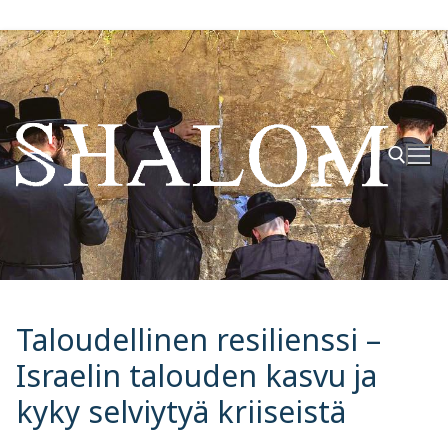
Hyppää
sisältöön
Hae:
Taloudellinen resilienssi –
Israelin talouden kasvu ja
kyky selviytyä kriiseistä