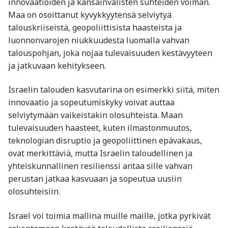
innovaatioiden ja kansainvälisten suhteiden voiman.
Maa on osoittanut kyvykkyytensä selviytyä
talouskriiseistä, geopoliittisista haasteista ja
luonnonvarojen niukkuudesta luomalla vahvan
talouspohjan, joka nojaa tulevaisuuden kestävyyteen
ja jatkuvaan kehitykseen.
Israelin talouden kasvutarina on esimerkki siitä, miten
innovaatio ja sopeutumiskyky voivat auttaa
selviytymään vaikeistakin olosuhteista. Maan
tulevaisuuden haasteet, kuten ilmastonmuutos,
teknologian disruptio ja geopoliittinen epävakaus,
ovat merkittäviä, mutta Israelin taloudellinen ja
yhteiskunnallinen resilienssi antaa sille vahvan
perustan jatkaa kasvuaan ja sopeutua uusiin
olosuhteisiin.
Israel voi toimia mallina muille maille, jotka pyrkivät