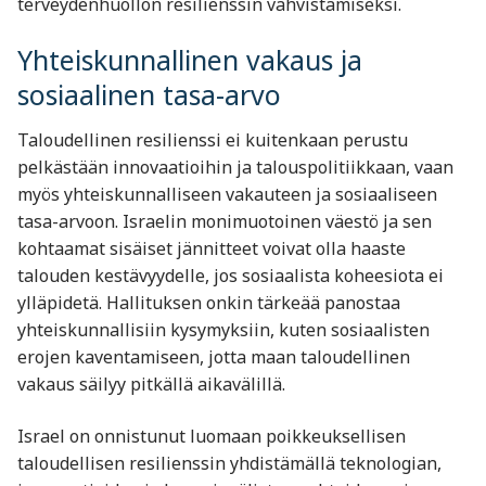
terveydenhuollon resilienssin vahvistamiseksi.
Yhteiskunnallinen vakaus ja
sosiaalinen tasa-arvo
Taloudellinen resilienssi ei kuitenkaan perustu
pelkästään innovaatioihin ja talouspolitiikkaan, vaan
myös yhteiskunnalliseen vakauteen ja sosiaaliseen
tasa-arvoon. Israelin monimuotoinen väestö ja sen
kohtaamat sisäiset jännitteet voivat olla haaste
talouden kestävyydelle, jos sosiaalista koheesiota ei
ylläpidetä. Hallituksen onkin tärkeää panostaa
yhteiskunnallisiin kysymyksiin, kuten sosiaalisten
erojen kaventamiseen, jotta maan taloudellinen
vakaus säilyy pitkällä aikavälillä.
Israel on onnistunut luomaan poikkeuksellisen
taloudellisen resilienssin yhdistämällä teknologian,