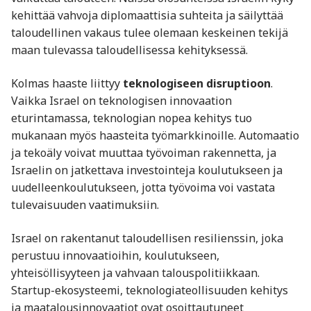
kehittää vahvoja diplomaattisia suhteita ja säilyttää
taloudellinen vakaus tulee olemaan keskeinen tekijä
maan tulevassa taloudellisessa kehityksessä.
Kolmas haaste liittyy
teknologiseen disruptioon
.
Vaikka Israel on teknologisen innovaation
eturintamassa, teknologian nopea kehitys tuo
mukanaan myös haasteita työmarkkinoille. Automaatio
ja tekoäly voivat muuttaa työvoiman rakennetta, ja
Israelin on jatkettava investointeja koulutukseen ja
uudelleenkoulutukseen, jotta työvoima voi vastata
tulevaisuuden vaatimuksiin.
Israel on rakentanut taloudellisen resilienssin, joka
perustuu innovaatioihin, koulutukseen,
yhteisöllisyyteen ja vahvaan talouspolitiikkaan.
Startup-ekosysteemi, teknologiateollisuuden kehitys
ja maatalousinnovaatiot ovat osoittautuneet