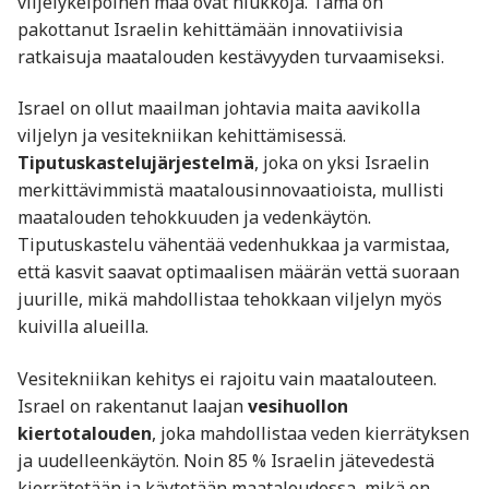
viljelykelpoinen maa ovat niukkoja. Tämä on
pakottanut Israelin kehittämään innovatiivisia
ratkaisuja maatalouden kestävyyden turvaamiseksi.
Israel on ollut maailman johtavia maita aavikolla
viljelyn ja vesitekniikan kehittämisessä.
Tiputuskastelujärjestelmä
, joka on yksi Israelin
merkittävimmistä maatalousinnovaatioista, mullisti
maatalouden tehokkuuden ja vedenkäytön.
Tiputuskastelu vähentää vedenhukkaa ja varmistaa,
että kasvit saavat optimaalisen määrän vettä suoraan
juurille, mikä mahdollistaa tehokkaan viljelyn myös
kuivilla alueilla.
Vesitekniikan kehitys ei rajoitu vain maatalouteen.
Israel on rakentanut laajan
vesihuollon
kiertotalouden
, joka mahdollistaa veden kierrätyksen
ja uudelleenkäytön. Noin 85 % Israelin jätevedestä
kierrätetään ja käytetään maataloudessa, mikä on