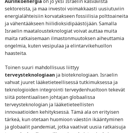
Aurinkoenergia
on jo yksi Israelin kasvavista
sektoreista, ja maa investoi voimakkaasti uusiutuviin
energialähteisiin korvatakseen fossiilisia polttoaineita
ja vähentääkseen hiilidioksidipäästöjään. Samalla
Israelin maatalousteknologiat voivat auttaa muita
maita ratkaisemaan ilmastonmuutoksen aiheuttamia
ongelmia, kuten vesipulaa ja elintarvikehuollon
haasteita.
Toinen suuri mahdollisuus liittyy
terveysteknologiaan
ja bioteknologiaan. Israelin
vahvat juuret lääketieteellisessä tutkimuksessa ja
teknologioiden integrointi terveydenhuoltoon tekevät
siitä potentiaalisen johtajan globaalissa
terveysteknologian ja lääketieteellisten
innovaatioiden kehityksessä. Tämä ala on erityisen
tärkeä, kun otetaan huomioon väestön ikääntyminen
ja globaalit pandemiat, jotka vaativat uusia ratkaisuja