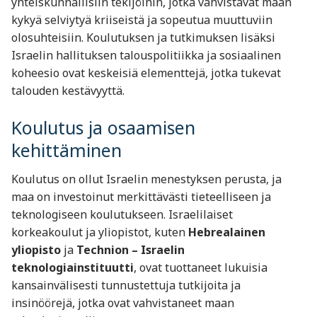
yhteiskunnallisiin tekijöihin, jotka vahvistavat maan
kykyä selviytyä kriiseistä ja sopeutua muuttuviin
olosuhteisiin. Koulutuksen ja tutkimuksen lisäksi
Israelin hallituksen talouspolitiikka ja sosiaalinen
koheesio ovat keskeisiä elementtejä, jotka tukevat
talouden kestävyyttä.
Koulutus ja osaamisen
kehittäminen
Koulutus on ollut Israelin menestyksen perusta, ja
maa on investoinut merkittävästi tieteelliseen ja
teknologiseen koulutukseen. Israelilaiset
korkeakoulut ja yliopistot, kuten
Hebrealainen
yliopisto
ja
Technion – Israelin
teknologiainstituutti
, ovat tuottaneet lukuisia
kansainvälisesti tunnustettuja tutkijoita ja
insinöörejä, jotka ovat vahvistaneet maan