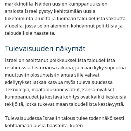
markkinoilla. Näiden uusien kumppanuuksien
ansiosta Israel pystyy kehittämään uusia
liiketoiminta-alueita ja luomaan taloudellista vakautta
alueella, jossa se on aiemmin kohdannut poliittisia ja
taloudellisia haasteita.
Tulevaisuuden näkymät
Israel on osoittanut poikkeuksellista taloudellista
resilienssiä historiansa aikana, ja maan kyky sopeutua
muuttuviin olosuhteisiin antaa sille vahvat
edellytykset jatkaa kasvua myös tulevaisuudessa.
Teknologia, maatalousinnovaatiot, kansainväliset
kumppanuudet ja kestävä kehitys ovat kaikki keskeisiä
tekijöitä, jotka tukevat maan taloudellista kestävyyttä.
Tulevaisuudessa Israelin talous tulee todennäköisesti
kohtaamaan uusia haasteita, kuten