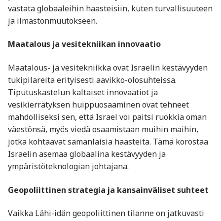
vastata globaaleihin haasteisiin, kuten turvallisuuteen
ja ilmastonmuutokseen.
Maatalous ja vesitekniikan innovaatio
Maatalous- ja vesitekniikka ovat Israelin kestävyyden
tukipilareita erityisesti aavikko-olosuhteissa.
Tiputuskastelun kaltaiset innovaatiot ja
vesikierrätyksen huippuosaaminen ovat tehneet
mahdolliseksi sen, että Israel voi paitsi ruokkia oman
väestönsä, myös viedä osaamistaan muihin maihin,
jotka kohtaavat samanlaisia haasteita. Tämä korostaa
Israelin asemaa globaalina kestävyyden ja
ympäristöteknologian johtajana.
Geopoliittinen strategia ja kansainväliset suhteet
Vaikka Lähi-idän geopoliittinen tilanne on jatkuvasti