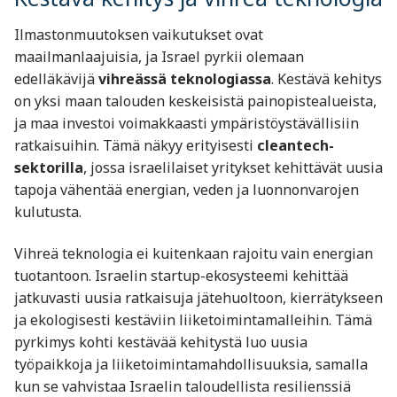
Ilmastonmuutoksen vaikutukset ovat
maailmanlaajuisia, ja Israel pyrkii olemaan
edelläkävijä
vihreässä teknologiassa
. Kestävä kehitys
on yksi maan talouden keskeisistä painopistealueista,
ja maa investoi voimakkaasti ympäristöystävällisiin
ratkaisuihin. Tämä näkyy erityisesti
cleantech-
sektorilla
, jossa israelilaiset yritykset kehittävät uusia
tapoja vähentää energian, veden ja luonnonvarojen
kulutusta.
Vihreä teknologia ei kuitenkaan rajoitu vain energian
tuotantoon. Israelin startup-ekosysteemi kehittää
jatkuvasti uusia ratkaisuja jätehuoltoon, kierrätykseen
ja ekologisesti kestäviin liiketoimintamalleihin. Tämä
pyrkimys kohti kestävää kehitystä luo uusia
työpaikkoja ja liiketoimintamahdollisuuksia, samalla
kun se vahvistaa Israelin taloudellista resilienssiä