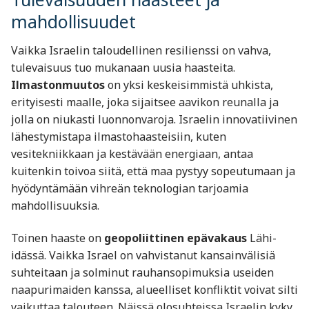
mahdollisuudet
Vaikka Israelin taloudellinen resilienssi on vahva,
tulevaisuus tuo mukanaan uusia haasteita.
Ilmastonmuutos
on yksi keskeisimmistä uhkista,
erityisesti maalle, joka sijaitsee aavikon reunalla ja
jolla on niukasti luonnonvaroja. Israelin innovatiivinen
lähestymistapa ilmastohaasteisiin, kuten
vesitekniikkaan ja kestävään energiaan, antaa
kuitenkin toivoa siitä, että maa pystyy sopeutumaan ja
hyödyntämään vihreän teknologian tarjoamia
mahdollisuuksia.
Toinen haaste on
geopoliittinen epävakaus
Lähi-
idässä. Vaikka Israel on vahvistanut kansainvälisiä
suhteitaan ja solminut rauhansopimuksia useiden
naapurimaiden kanssa, alueelliset konfliktit voivat silti
vaikuttaa talouteen. Näissä olosuhteissa Israelin kyky